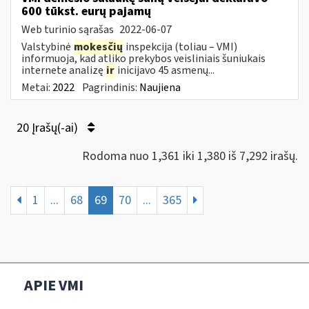
600 tūkst. eurų pajamų
Web turinio sąrašas
2022-06-07
Valstybinė
mokesčių
inspekcija (toliau – VMI)
informuoja, kad atliko prekybos veisliniais šuniukais
internete analizę
ir
inicijavo 45 asmenų...
Metai:
2022
Pagrindinis:
Naujiena
20 Įrašų(-ai)
Rodoma nuo 1,361 iki 1,380 iš 7,292 irašų.
1
...
68
69
70
...
365
APIE VMI