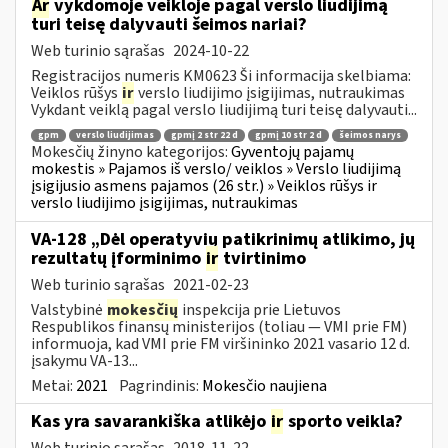
Ar
vykdomoje veikloje pagal verslo liudijimą
turi teisę dalyvauti šeimos nariai?
Web turinio sąrašas
2024-10-22
Registracijos numeris KM0623 Ši informacija skelbiama:
Veiklos rūšys
ir
verslo liudijimo įsigijimas, nutraukimas
Vykdant veiklą pagal verslo liudijimą turi teisę dalyvauti...
gpm
verslo liudijimas
gpmį 2 str 22 d
gpmį 10 str 2 d
šeimos narys
Mokesčių žinyno kategorijos:
Gyventojų pajamų
mokestis » Pajamos iš verslo/ veiklos » Verslo liudijimą
įsigijusio asmens pajamos (26 str.) » Veiklos rūšys ir
verslo liudijimo įsigijimas, nutraukimas
VA-128 „Dėl operatyvių patikrinimų atlikimo, jų
rezultatų įforminimo
ir
tvirtinimo
Web turinio sąrašas
2021-02-23
Valstybinė
mokesčių
inspekcija prie Lietuvos
Respublikos finansų ministerijos (toliau ― VMI prie FM)
informuoja, kad VMI prie FM viršininko 2021 vasario 12 d.
įsakymu VA-13...
Metai:
2021
Pagrindinis:
Mokesčio naujiena
Kas yra savarankiška atlikėjo
ir
sporto veikla?
Web turinio sąrašas
2018-11-22