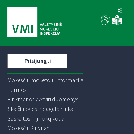
Prisijungti
Mokesčių mokėtojų informacija
Formos
Rinkmenos / Atviri duomenys
Skaičiuoklės ir pagalbininkai
Sąskaitos ir įmokų kodai
Mokesčių žinynas