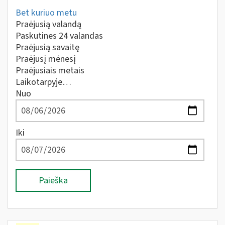
Bet kuriuo metu
Praėjusią valandą
Paskutines 24 valandas
Praėjusią savaitę
Praėjusį mėnesį
Praėjusiais metais
Laikotarpyje…
Nuo
Iki
Paieška