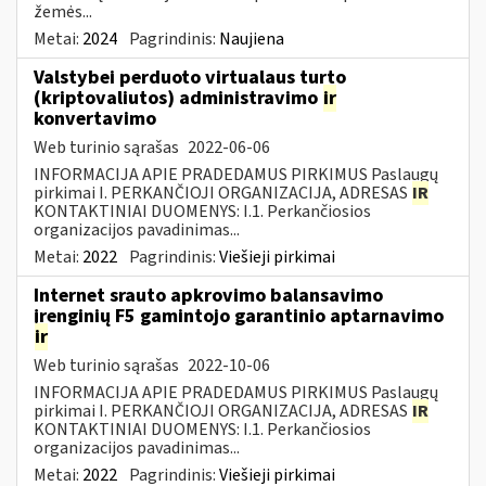
žemės...
Metai:
2024
Pagrindinis:
Naujiena
Valstybei perduoto virtualaus turto
(kriptovaliutos) administravimo
ir
konvertavimo
Web turinio sąrašas
2022-06-06
INFORMACIJA APIE PRADEDAMUS PIRKIMUS Paslaugų
pirkimai I. PERKANČIOJI ORGANIZACIJA, ADRESAS
IR
KONTAKTINIAI DUOMENYS: I.1. Perkančiosios
organizacijos pavadinimas...
Metai:
2022
Pagrindinis:
Viešieji pirkimai
Internet srauto apkrovimo balansavimo
įrenginių F5 gamintojo garantinio aptarnavimo
ir
Web turinio sąrašas
2022-10-06
INFORMACIJA APIE PRADEDAMUS PIRKIMUS Paslaugų
pirkimai I. PERKANČIOJI ORGANIZACIJA, ADRESAS
IR
KONTAKTINIAI DUOMENYS: I.1. Perkančiosios
organizacijos pavadinimas...
Metai:
2022
Pagrindinis:
Viešieji pirkimai