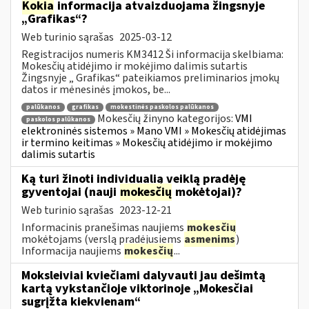
Kokia
informacija atvaizduojama žingsnyje
„Grafikas“?
Web turinio sąrašas
2025-03-12
Registracijos numeris KM3412 Ši informacija skelbiama:
Mokesčių atidėjimo ir mokėjimo dalimis sutartis
Žingsnyje „ Grafikas“ pateikiamos preliminarios įmokų
datos ir mėnesinės įmokos, be...
palūkanos
grafikas
mokestinės paskolos palūkanos
Mokesčių žinyno kategorijos:
VMI
paskolos palūkanos
elektroninės sistemos » Mano VMI » Mokesčių atidėjimas
ir termino keitimas » Mokesčių atidėjimo ir mokėjimo
dalimis sutartis
Ką turi žinoti individualią veiklą pradėję
gyventojai (nauji
mokesčių
mokėtojai)?
Web turinio sąrašas
2023-12-21
Informacinis pranešimas naujiems
mokesčių
mokėtojams (verslą pradėjusiems
asmenims
)
Informacija naujiems
mokesčių
...
Moksleiviai kviečiami dalyvauti jau dešimtą
kartą vykstančioje viktorinoje „Mokesčiai
sugrįžta kiekvienam“