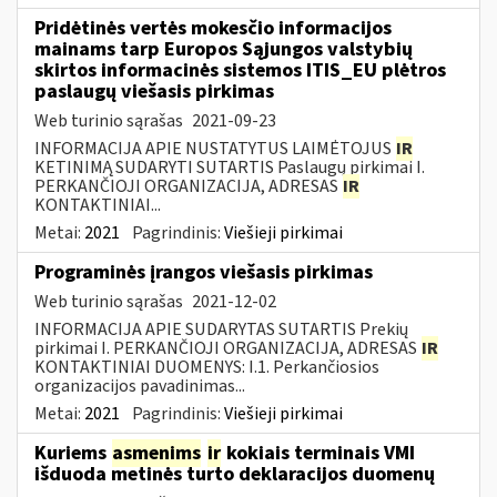
Pridėtinės vertės mokesčio informacijos
mainams tarp Europos Sąjungos valstybių
skirtos informacinės sistemos ITIS_EU plėtros
paslaugų viešasis pirkimas
Web turinio sąrašas
2021-09-23
INFORMACIJA APIE NUSTATYTUS LAIMĖTOJUS
IR
KETINIMĄ SUDARYTI SUTARTIS Paslaugų pirkimai I.
PERKANČIOJI ORGANIZACIJA, ADRESAS
IR
KONTAKTINIAI...
Metai:
2021
Pagrindinis:
Viešieji pirkimai
Programinės įrangos viešasis pirkimas
Web turinio sąrašas
2021-12-02
INFORMACIJA APIE SUDARYTAS SUTARTIS Prekių
pirkimai I. PERKANČIOJI ORGANIZACIJA, ADRESAS
IR
KONTAKTINIAI DUOMENYS: I.1. Perkančiosios
organizacijos pavadinimas...
Metai:
2021
Pagrindinis:
Viešieji pirkimai
Kuriems
asmenims
ir
kokiais terminais VMI
išduoda metinės turto deklaracijos duomenų