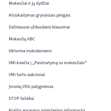
Mokesčiai ir jų dydžiai
Atsiskaitymas grynaisiais pinigais
Dažniausiai užduodami klausimai
Mokesčių ABC
Viktorina moksleiviams
VMI kviečia į „Pasimatymą su mokesčiais“
VMI turto aukcionai
Įmonių VDU palyginimas
STOP šešėliui
Krašto apsaugos ministerijos informacija