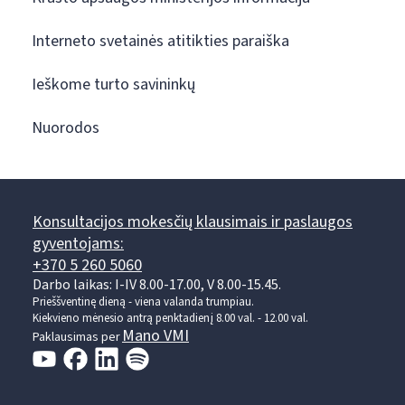
Interneto svetainės atitikties paraiška
Ieškome turto savininkų
Nuorodos
Konsultacijos mokesčių klausimais ir paslaugos
gyventojams:
+370 5 260 5060
Darbo laikas: I-IV 8.00-17.00, V 8.00-15.45.
Prieššventinę dieną - viena valanda trumpiau.
Kiekvieno mėnesio antrą penktadienį 8.00 val. - 12.00 val.
Mano VMI
Paklausimas per