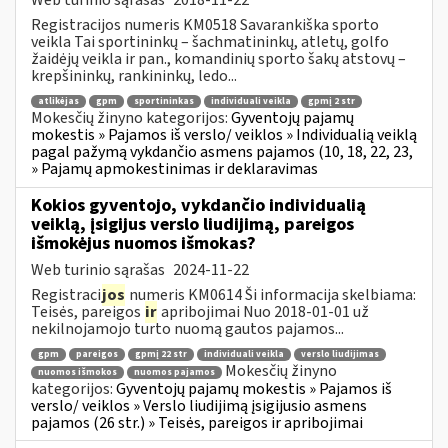
Registracijos numeris KM0518 Savarankiška sporto
veikla Tai sportininkų – šachmatininkų, atletų, golfo
žaidėjų veikla ir pan., komandinių sporto šakų atstovų –
krepšininkų, rankininkų, ledo...
atlikėjas
gpm
sportininkas
individuali veikla
gpmį 2 str
Mokesčių žinyno kategorijos:
Gyventojų pajamų
mokestis » Pajamos iš verslo/ veiklos » Individualią veiklą
pagal pažymą vykdančio asmens pajamos (10, 18, 22, 23,
» Pajamų apmokestinimas ir deklaravimas
Kokios gyventojo, vykdančio individualią
veiklą, įsigijus verslo liudijimą, pareigos
išmokėjus nuomos išmokas?
Web turinio sąrašas
2024-11-22
Registraci
jos
numeris KM0614 Ši informacija skelbiama:
Teisės, pareigos
ir
apribojimai Nuo 2018-01-01 už
nekilnojamojo turto nuomą gautos pajamos...
gpm
pareigos
gpmį 22 str
individuali veikla
verslo liudijimas
Mokesčių žinyno
nuomos išmokos
nuomos pajamos
kategorijos:
Gyventojų pajamų mokestis » Pajamos iš
verslo/ veiklos » Verslo liudijimą įsigijusio asmens
pajamos (26 str.) » Teisės, pareigos ir apribojimai