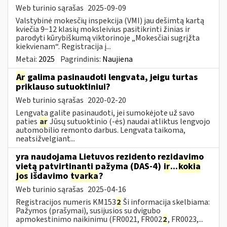
Web turinio sąrašas
2025-09-09
Valstybinė mokesčių inspekcija (VMI) jau dešimtą kartą
kviečia 9−12 klasių moksleivius pasitikrinti žinias ir
parodyti kūrybiškumą viktorinoje „Mokesčiai sugrįžta
kiekvienam“. Registracija į...
Metai:
2025
Pagrindinis:
Naujiena
Ar
galima pasinaudoti lengvata, jeigu turtas
priklauso sutuoktiniui?
Web turinio sąrašas
2020-02-20
Lengvata galite pasinaudoti, jei sumokėjote už savo
paties
ar
Jūsų sutuoktinio (-ės) naudai atliktus lengvojo
automobilio remonto darbus. Lengvata taikoma,
neatsižvelgiant...
yra naudojama Lietuvos rezidento rezidavimo
vietą patvirtinanti pažyma (DAS-4)
ir
...
kokia
jos
išdavimo
tvarka
?
Web turinio sąrašas
2025-04-16
Registracijos numeris KM153
2
Ši informacija skelbiama:
Pažymos (prašymai), susijusios su dvigubo
apmokestinimo naikinimu (FR0021, FR002
2
, FR0023,...