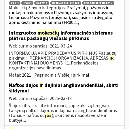
das-4
fr0254
pažyma
lietuvos rezidentas
pripažinti rezidentu
Mokesčių žinyno kategorijos:
Prašymai, pažymos ir
mokėjimo duomenys » Pažymų užsakymas ir prašymų
teikimas » Pažymos (prašymai), susijusios su dvigubo
apmokestinimo naikinimu (FR0021,
Integruotos
mokesčių
informacinės sistemos
plėtros paslaugų viešasis pirkimas
Web turinio sąrašas
2021-03-24
INFORMACIJA APIE PRADEDAMUS PIRKIMUS Paslaugų
pirkimai I. PERKANČIOJI ORGANIZACIJA, ADRESAS
IR
KONTAKTINIAI DUOMENYS: I.1. Perkančiosios
organizacijos pavadinimas...
Metai:
2021
Pagrindinis:
Viešieji pirkimai
Naftos dujos
ir
dujiniai angliavandeniliai, skirti
šildymui
Web turinio sąrašas
2025-03-18
Šioje skiltyje rasite informaciją apie akcizų lengvatų
taikymą naftos dujoms ir dujiniams angliavandeniliams
(toliau – naftos du
jos
), skirtiems naudoti versle ir
buityje....