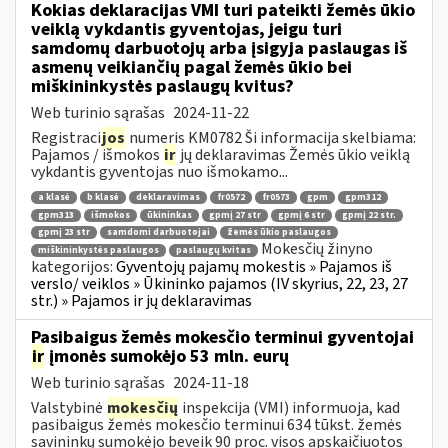
Kokias deklaracijas VMI turi pateikti žemės ūkio
veiklą vykdantis gyventojas, jeigu turi
samdomų darbuotojų arba įsigyja paslaugas iš
asmenų veikiančių pagal žemės ūkio bei
miškininkystės paslaugų kvitus?
Web turinio sąrašas
2024-11-22
Registraci
jos
numeris KM0782 Ši informacija skelbiama:
Pajamos / išmokos
ir
jų deklaravimas Žemės ūkio veiklą
vykdantis gyventojas nuo išmokamo...
a klasė
b klasė
deklaravimas
fr0572
fr0573
gpm
gpm312
gpm313
išmokos
ūkininkas
gpmį 27 str
gpmį 6 str
gpmį 22 str.
gpmį 23 str
samdomi darbuotojai
žemės ūkio paslaugos
Mokesčių žinyno
miškininkystės paslaugos
paslaugų kvitas
kategorijos:
Gyventojų pajamų mokestis » Pajamos iš
verslo/ veiklos » Ūkininko pajamos (IV skyrius, 22, 23, 27
str.) » Pajamos ir jų deklaravimas
Pasibaigus žemės mokesčio terminui gyventojai
ir
įmonės sumokėjo 53 mln. eurų
Web turinio sąrašas
2024-11-18
Valstybinė
mokesčių
inspekcija (VMI) informuoja, kad
pasibaigus žemės mokesčio terminui 634 tūkst. žemės
savininkų sumokėjo beveik 90 proc. visos apskaičiuotos