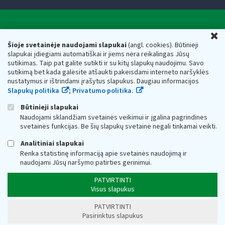
Valstybinė mokesčių inspekcija prie Lietuvos
U
Respublikos finansų ministerijos
Šioje svetainėje naudojami slapukai
(angl. cookies). Būtinieji
slapukai įdiegiami automatiškai ir jiems nėra reikalingas Jūsų
Biudžetinė įstaiga. Juridinio asmens kodas — 188659752,
sutikimas. Taip pat galite sutikti ir su kitų slapukų naudojimu. Savo
adresas: Vasario 16-osios g. 14, 01107 Vilnius, Lietuva, el.paštas:
sutikimą bet kada galėsite atšaukti pakeisdami interneto naršyklės
vmi@vmi.lt
, E. pristatymo dėžutės adresas 188659752
nustatymus ir ištrindami įrašytus slapukus. Daugiau informacijos
Duomenys apie Valstybinę mokesčių inspekciją prie Lietuvos
Slapukų politika
;
Privatumo politika.
Respublikos finansų ministerijos kaupiami ir saugomi Juridinių
asmenų registre
Būtinieji slapukai
Naudojami sklandžiam svetainės veikimui ir įgalina pagrindines
svetainės funkcijas. Be šių slapukų svetainė negali tinkamai veikti.
Analitiniai slapukai
Renka statistinę informaciją apie svetainės naudojimą ir
naudojami Jūsų naršymo patirties gerinimui.
PATVIRTINTI
Visus slapukus
PATVIRTINTI
Pasirinktus slapukus