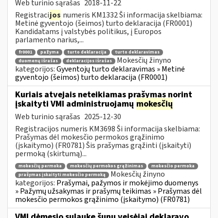
Web turinio sąrašas
2018-11-22
Registraci
jos
numeris KM1332 Ši informacija skelbiama:
Metinė gyventojo (šeimos) turto deklaracija (FR0001)
Kandidatams į valstybės politikus, į Europos
parlamento narius,...
fr0001
pažyma
turto deklaracija
turto deklaravimas
Mokesčių žinyno
duomenų išrašas
deklaracijos išrašas
kategorijos:
Gyventojų turto deklaravimas » Metinė
gyventojo (šeimos) turto deklaracija (FR0001)
Kuriais atvejais neteikiamas prašymas norint
įskaityti VMI administruojamų
mokesčių
Web turinio sąrašas
2025-12-30
Registracijos numeris KM3698 Ši informacija skelbiama:
Prašymas dėl mokesčio permokos grąžinimo
(įskaitymo) (FR0781) Šis prašymas grąžinti (įskaityti)
permoką (skirtumą)...
mokesčių permoka
mokesčių permokos grąžinimas
mokesčio permoka
Mokesčių žinyno
prašymas įskaityti mokesčio permoką
kategorijos:
Prašymai, pažymos ir mokėjimo duomenys
» Pažymų užsakymas ir prašymų teikimas » Prašymas dėl
mokesčio permokos grąžinimo (įskaitymo) (FR0781)
VMI dėmesio sulaukę šunų veisėjai deklaravo