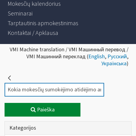
Mokesčių kalendorius
Seminarai
Tarptautinis apmokestinimas
Kontaktai / Apklausa
VMI Machine translation / VMI Машинный перевод /
VMI Машинний переклад (
English
,
Русский
,
Українська
)
Paieška
Kategorijos