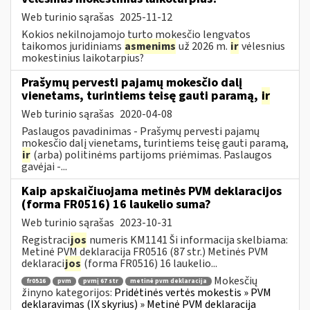
Web turinio sąrašas
2025-11-12
Kokios nekilnojamojo turto mokesčio lengvatos
taikomos juridiniams
asmenims
už 2026 m.
ir
vėlesnius
mokestinius laikotarpius?
Prašymų pervesti pajamų mokesčio dalį
vienetams, turintiems teisę gauti paramą,
ir
Web turinio sąrašas
2020-04-08
Paslaugos pavadinimas - Prašymų pervesti pajamų
mokesčio dalį vienetams, turintiems teisę gauti paramą,
ir
(arba) politinėms partijoms priėmimas. Paslaugos
gavėjai -...
Kaip apskaičiuojama metinės PVM deklaracijos
(forma FR0516) 16 laukelio suma?
Web turinio sąrašas
2023-10-31
Registraci
jos
numeris KM1141 Ši informacija skelbiama:
Metinė PVM deklaracija FR0516 (87 str.) Metinės PVM
deklaraci
jos
(forma FR0516) 16 laukelio...
Mokesčių
fr0516
pvm
pvmį 67 str
metinė pvm deklaracija
žinyno kategorijos:
Pridėtinės vertės mokestis » PVM
deklaravimas (IX skyrius) » Metinė PVM deklaracija