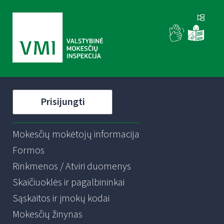
Prisijungti
Mokesčių mokėtojų informacija
Formos
Rinkmenos / Atviri duomenys
Skaičiuoklės ir pagalbininkai
Sąskaitos ir įmokų kodai
Mokesčių žinynas