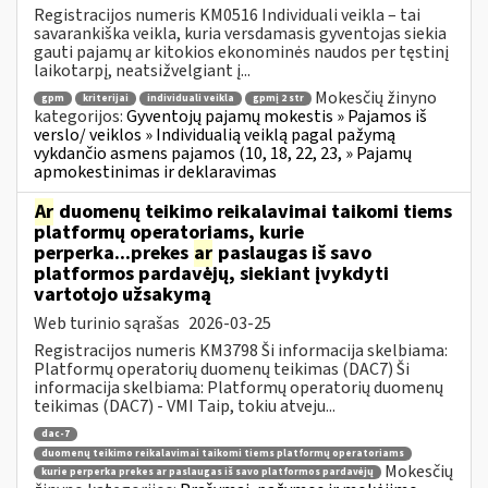
Registracijos numeris KM0516 Individuali veikla – tai
savarankiška veikla, kuria versdamasis gyventojas siekia
gauti pajamų ar kitokios ekonominės naudos per tęstinį
laikotarpį, neatsižvelgiant į...
Mokesčių žinyno
gpm
kriterijai
individuali veikla
gpmį 2 str
kategorijos:
Gyventojų pajamų mokestis » Pajamos iš
verslo/ veiklos » Individualią veiklą pagal pažymą
vykdančio asmens pajamos (10, 18, 22, 23, » Pajamų
apmokestinimas ir deklaravimas
Ar
duomenų teikimo reikalavimai taikomi tiems
platformų operatoriams, kurie
perperka...prekes
ar
paslaugas iš savo
platformos pardavėjų, siekiant įvykdyti
vartotojo užsakymą
Web turinio sąrašas
2026-03-25
Registracijos numeris KM3798 Ši informacija skelbiama:
Platformų operatorių duomenų teikimas (DAC7) Ši
informacija skelbiama: Platformų operatorių duomenų
teikimas (DAC7) - VMI Taip, tokiu atveju...
dac-7
duomenų teikimo reikalavimai taikomi tiems platformų operatoriams
Mokesčių
kurie perperka prekes ar paslaugas iš savo platformos pardavėjų