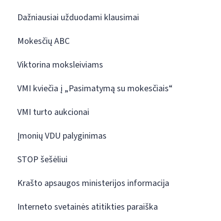
Dažniausiai užduodami klausimai
Mokesčių ABC
Viktorina moksleiviams
VMI kviečia į „Pasimatymą su mokesčiais“
VMI turto aukcionai
Įmonių VDU palyginimas
STOP šešėliui
Krašto apsaugos ministerijos informacija
Interneto svetainės atitikties paraiška