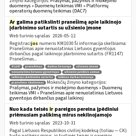
žinyno kategorijos:
Prašymai, pažymos ir mokėjimo
duomenys » Duomenų teikimas VMI » Platformų
operatorių duomenų teikimas (DAC7)
Ar
galima patikslinti pranešimą apie laikinojo
įdarbinimo sutartis su užsienio įmone
Web turinio sąrašas
2026-05-12
Registraci
jos
numeris KM1030 Ši informacija skelbiama:
Pranešimas apie nenuolatinius Lietuvos gyventojus
dirbančius pagal laikinojo įdarbinimo sutartis (FR1147)
Pranešimas...
fr1147
pranešimas
darbas lietuvoje
užsienio įmonė
nenuolatinis lietuvos gyventojas
užsienio juridinis asmuo
laikinojo įdarbinimo sutartis
laikinas darbas lietuvoje
Mokesčių žinyno kategorijos:
pranešimo tikslinimas
Prašymai, pažymos ir mokėjimo duomenys » Duomenų
teikimas VMI » Pranešimas apie nenuolatinius Lietuvos
gyventojus dirbančius pagal laikinoj
Nuo kada teisės
ir
pareigos pereina įpėdiniui
priėmusiam palikimą mirus nekilnojamojo
Web turinio sąrašas
2023-10-31
Pagal Lietuvos Respublikos civilinį kodeksą (toliau ― CK)
turto palikėjui mirus, jo turtinės teisės ir pareigos