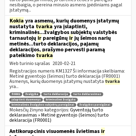
nesibaigia, o pereina mirusio asmens įpėdiniams pagal
įstatymą...
Kokia
yra asmenų, kurių duomenys įstatymų
nustatyta
tvarka
yra įslaptinti,
kriminalinės...žvalgybos subjektų valstybės
tarnautojų
ir
pareigūnų
ir
jų šeimos narių
metinės...turto deklaracijos, pajamų
deklaracijos, prašymo pervesti paramą
pateikimo
tvarka
Web turinio sąrašas
2020-02-21
Registracijos numeris KM1327 Ši informacija skelbiama:
Metinė gyventojo (šeimos) turto deklaracija (FR0001)
Asmenys, kurių duomenys įstatymų nustatyta
tvarka
yra...
fr0001
žvalgyba
turto deklaracija
turto deklaravimas
įslaptinti duomenys
kriminalinė žvalgyba
kriminalinės žvalgybos subjektų pareigūnai
žvalgybos pareigūnai
Mokesčių žinyno kategorijos:
Gyventojų turto
deklaravimas » Metinė gyventojo (šeimos) turto
deklaracija (FR0001)
Antikorupcinis visuomenės švietimas
ir