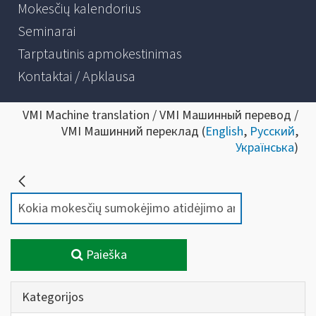
Mokesčių kalendorius
Seminarai
Tarptautinis apmokestinimas
Kontaktai / Apklausa
VMI Machine translation / VMI Машинный перевод /
VMI Машинний переклад (
English
,
Русский
,
Українська
)
Paieška
Kategorijos