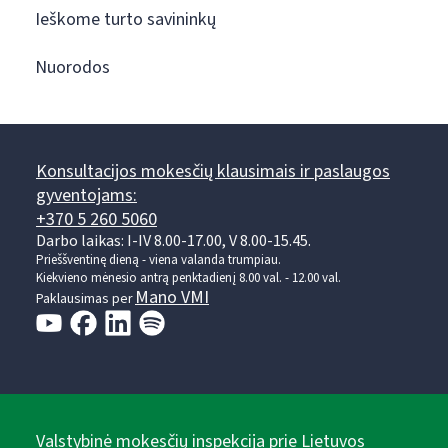
Ieškome turto savininkų
Nuorodos
Konsultacijos mokesčių klausimais ir paslaugos
gyventojams:
+370 5 260 5060
Darbo laikas: I-IV 8.00-17.00, V 8.00-15.45.
Prieššventinę dieną - viena valanda trumpiau.
Kiekvieno mėnesio antrą penktadienį 8.00 val. - 12.00 val.
Mano VMI
Paklausimas per
Valstybinė mokesčių inspekcija prie Lietuvos