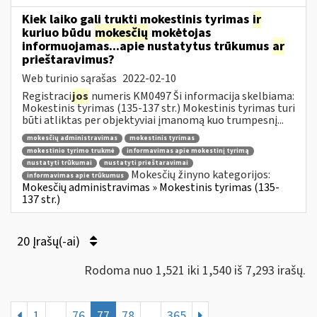
Kiek laiko gali trukti mokestinis tyrimas
ir
kuriuo būdu
mokesčių
mokėtojas
informuojamas...apie nustatytus trūkumus
ar
prieštaravimus?
Web turinio sąrašas
2022-02-10
Registraci
jos
numeris KM0497 Ši informacija skelbiama:
Mokestinis tyrimas (135-137 str.) Mokestinis tyrimas turi
būti atliktas per objektyviai įmanomą kuo trumpesnį...
mokesčių administravimas
mokestinis tyrimas
mokestinio tyrimo trukmė
informavimas apie mokestinį tyrimą
nustatyti trūkumai
nustatyti prieštaravimai
Mokesčių žinyno kategorijos:
informavimas apie trūkumus
Mokesčių administravimas » Mokestinis tyrimas (135-
137 str.)
20 Įrašų(-ai)
Rodoma nuo 1,521 iki 1,540 iš 7,293 irašų.
1
...
76
77
78
...
365