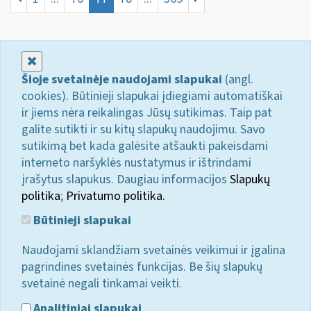
Uždaryti
Šioje svetainėje naudojami slapukai
(angl.
cookies). Būtinieji slapukai įdiegiami automatiškai
ir jiems nėra reikalingas Jūsų sutikimas. Taip pat
galite sutikti ir su kitų slapukų naudojimu. Savo
sutikimą bet kada galėsite atšaukti pakeisdami
interneto naršyklės nustatymus ir ištrindami
įrašytus slapukus. Daugiau informacijos
Slapukų
politika
;
Privatumo politika.
Būtinieji slapukai
Naudojami sklandžiam svetainės veikimui ir įgalina
pagrindines svetainės funkcijas. Be šių slapukų
svetainė negali tinkamai veikti.
Analitiniai slapukai