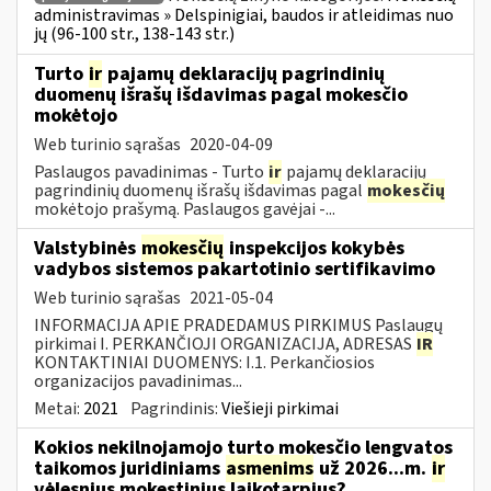
administravimas » Delspinigiai, baudos ir atleidimas nuo
jų (96-100 str., 138-143 str.)
Turto
ir
pajamų deklaracijų pagrindinių
duomenų išrašų išdavimas pagal mokesčio
mokėtojo
Web turinio sąrašas
2020-04-09
Paslaugos pavadinimas - Turto
ir
pajamų deklaracijų
pagrindinių duomenų išrašų išdavimas pagal
mokesčių
mokėtojo prašymą. Paslaugos gavėjai -...
Valstybinės
mokesčių
inspekcijos kokybės
vadybos sistemos pakartotinio sertifikavimo
Web turinio sąrašas
2021-05-04
INFORMACIJA APIE PRADEDAMUS PIRKIMUS Paslaugų
pirkimai I. PERKANČIOJI ORGANIZACIJA, ADRESAS
IR
KONTAKTINIAI DUOMENYS: I.1. Perkančiosios
organizacijos pavadinimas...
Metai:
2021
Pagrindinis:
Viešieji pirkimai
Kokios nekilnojamojo turto mokesčio lengvatos
taikomos juridiniams
asmenims
už 2026...m.
ir
vėlesnius mokestinius laikotarpius?