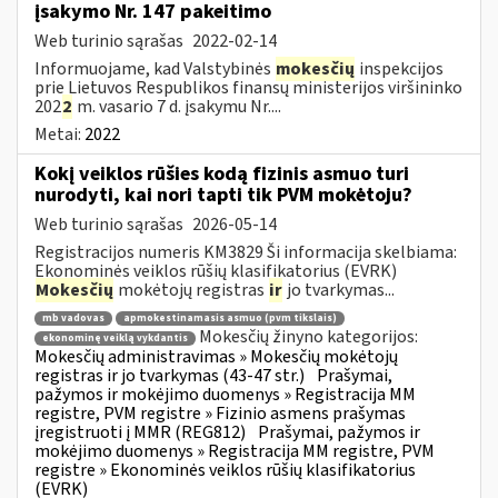
įsakymo Nr. 147 pakeitimo
Web turinio sąrašas
2022-02-14
Informuojame, kad Valstybinės
mokesčių
inspekcijos
prie Lietuvos Respublikos finansų ministerijos viršininko
202
2
m. vasario 7 d. įsakymu Nr....
Metai:
2022
Kokį veiklos rūšies kodą fizinis asmuo turi
nurodyti, kai nori tapti tik PVM mokėtoju?
Web turinio sąrašas
2026-05-14
Registracijos numeris KM3829 Ši informacija skelbiama:
Ekonominės veiklos rūšių klasifikatorius (EVRK)
Mokesčių
mokėtojų registras
ir
jo tvarkymas...
mb vadovas
apmokestinamasis asmuo (pvm tikslais)
Mokesčių žinyno kategorijos:
ekonominę veiklą vykdantis
Mokesčių administravimas » Mokesčių mokėtojų
registras ir jo tvarkymas (43-47 str.)
Prašymai,
pažymos ir mokėjimo duomenys » Registracija MM
registre, PVM registre » Fizinio asmens prašymas
įregistruoti į MMR (REG812)
Prašymai, pažymos ir
mokėjimo duomenys » Registracija MM registre, PVM
registre » Ekonominės veiklos rūšių klasifikatorius
(EVRK)