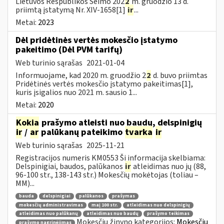
Lietuvos Respublikos Seimo 202
2
m. gruodžio 13 d.
priimtą įstatymą Nr. XIV-1658[1]
ir
...
Metai:
2023
Dėl pridėtinės vertės mokesčio įstatymo
pakeitimo (Dėl PVM tarifų)
Web turinio sąrašas
2021-01-04
Informuojame, kad 2020 m. gruodžio 2
2
d. buvo priimtas
Pridėtinės vertės mokesčio įstatymo pakeitimas[1],
kuris įsigalios nuo 2021 m. sausio 1...
Metai:
2020
Kokia
prašymo atleisti nuo baudų, delspinigių
ir
/
ar
palūkanų pateikimo
tvarka
ir
Web turinio sąrašas
2025-11-21
Registracijos numeris KM0553 Ši informacija skelbiama:
Delspinigiai, baudos, palūkanos
ir
atleidimas nuo jų (88,
96-100 str., 138-143 str.) Mokesčių mokėtojas (toliau –
MM)...
bauda
delspinigiai
palūkanos
prašymas
mokesčių administravimas
maį 100 str.
atleidimas nuo delspinigių
atleidimas nuo palūkanų
atleidimas nuo baudų
prašymo teikimas
Mokesčių žinyno kategorijos:
Mokesčių
prašymo nagrinėjimas