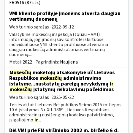
FR0516 (87 str.)
VMI kliento profilyje įmonėms atverta daugiau
vertinamų duomenų
Web turinio sąrašas
2022-09-12
Valstybinė mokesčių inspekcija (toliau – VMI)
informuoja, jog įmonių savikontrolei skirtuose
individualiuose VMI kliento profiliuose atveriama
daugiau mokesčių administratoriaus vertinamų
duomenų....
Metai:
2022
Pagrindinis:
Naujiena
Mokesčių
mokėtojų atsakomybė už Lietuvos
Respublikos
mokesčių
administravimo
įstatyme...nustatytų pareigų nevykdymą
ir
mokesčių
įstatymų reikalavimų pažeidimus
Web turinio sąrašas
2025-05-22
Teisės aktai: Lietuvos Respublikos Seimo 2015 m. liepos
10 d. įstatymas Nr. XII-1869 „Lietuvos Respublikos
administracinių nusižengimų kodekso patvirtinimo,
įsigaliojimo
ir
...
Dėl VMI prie FM viršininko 2002 m. birželio 6 d.