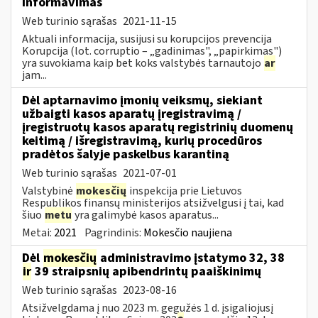
informavimas
Web turinio sąrašas
2021-11-15
Aktuali informacija, susijusi su korupcijos prevencija
Korupcija (lot. corruptio – „gadinimas", „papirkimas")
yra suvokiama kaip bet koks valstybės tarnautojo
ar
jam...
Dėl aptarnavimo įmonių veiksmų, siekiant
užbaigti kasos aparatų įregistravimą /
įregistruotų kasos aparatų registrinių duomenų
keitimą / išregistravimą, kurių procedūros
pradėtos šalyje paskelbus karantiną
Web turinio sąrašas
2021-07-01
Valstybinė
mokesčių
inspekcija prie Lietuvos
Respublikos finansų ministerijos atsižvelgusi į tai, kad
šiuo
metu
yra galimybė kasos aparatus...
Metai:
2021
Pagrindinis:
Mokesčio naujiena
Dėl
mokesčių
administravimo įstatymo 32, 38
ir
39 straipsnių apibendrintų paaiškinimų
Web turinio sąrašas
2023-08-16
Atsižvelgdama į nuo 2023 m. gegužės 1 d. įsigaliojusį