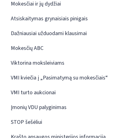
Mokesčiai ir jų dydžiai
Atsiskaitymas grynaisiais pinigais
Dažniausiai užduodami klausimai
Mokesčių ABC
Viktorina moksleiviams
VMI kviečia į „Pasimatymą su mokesčiais“
VMI turto aukcionai
Įmonių VDU palyginimas
STOP šešėliui
Krašto apsaugos ministerijos informacija