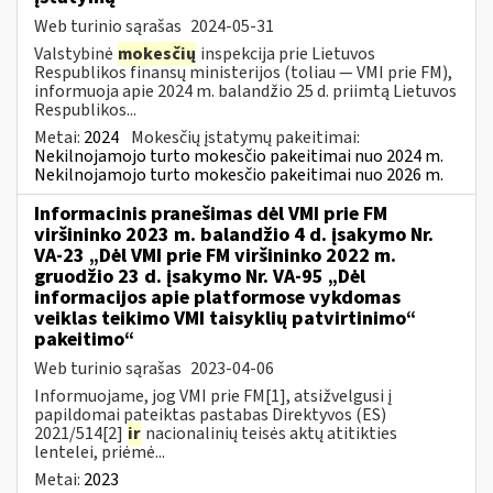
Web turinio sąrašas
2024-05-31
Valstybinė
mokesčių
inspekcija prie Lietuvos
Respublikos finansų ministerijos (toliau — VMI prie FM),
informuoja apie 2024 m. balandžio 25 d. priimtą Lietuvos
Respublikos...
Metai:
2024
Mokesčių įstatymų pakeitimai:
Nekilnojamojo turto mokesčio pakeitimai nuo 2024 m.
Nekilnojamojo turto mokesčio pakeitimai nuo 2026 m.
Informacinis pranešimas dėl VMI prie FM
viršininko 2023 m. balandžio 4 d. įsakymo Nr.
VA-23 „Dėl VMI prie FM viršininko 2022 m.
gruodžio 23 d. įsakymo Nr. VA-95 „Dėl
informacijos apie platformose vykdomas
veiklas teikimo VMI taisyklių patvirtinimo“
pakeitimo“
Web turinio sąrašas
2023-04-06
Informuojame, jog VMI prie FM[1], atsižvelgusi į
papildomai pateiktas pastabas Direktyvos (ES)
2021/514[2]
ir
nacionalinių teisės aktų atitikties
lentelei, priėmė...
Metai:
2023