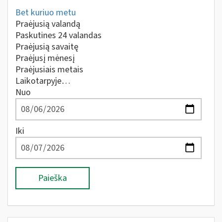
Bet kuriuo metu
Praėjusią valandą
Paskutines 24 valandas
Praėjusią savaitę
Praėjusį mėnesį
Praėjusiais metais
Laikotarpyje…
Nuo
Iki
Paieška