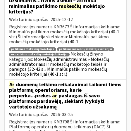
užsiimantis...fizinis asmuo – atitinka
minimalius patikimo
mokesčių
mokėtojo
kriterijus?
Web turinio sąrašas
2025-12-12
Registracijos numeris KM3673 Ši informacija skelbiama:
Minimalūs patikimo mokesčių mokėtojo kriterijai (40-1
str.) Ši informacija skelbiama: Minimalūs patikimo
mokesčių mokėtojo kriterijai (40-1...
patikimas mokesčių mokėtojas
patikimo mokesčių mokėtojo kriterijai
Mokesčių žinyno
nepatikimo mokesčių mokėtojo kriterijai
kategorijos:
Mokesčių administravimas » Mokesčių
administratoriaus ir mokesčių mokėtojo teisės ir
pareigos (32-42 s » Minimalūs patikimo mokesčių
mokėtojo kriterijai (40-1 str.)
Ar
duomenų teikimo reikalavimai taikomi tiems
platformų operatoriams, kurie
perperka...prekes
ar
paslaugas iš savo
platformos pardavėjų, siekiant įvykdyti
vartotojo užsakymą
Web turinio sąrašas
2026-03-25
Registracijos numeris KM3798 Ši informacija skelbiama:
Platformų operatorių duomenų teikimas (DAC7) Ši