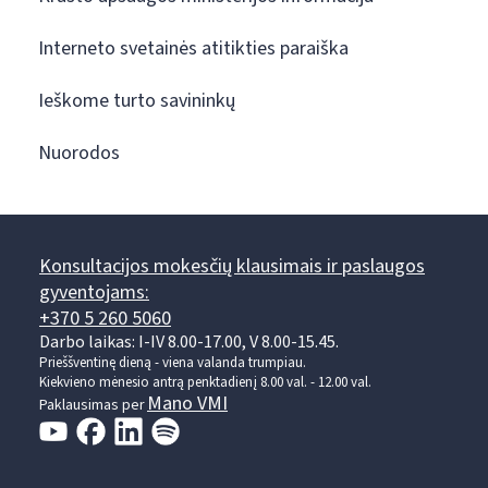
Interneto svetainės atitikties paraiška
Ieškome turto savininkų
Nuorodos
Konsultacijos mokesčių klausimais ir paslaugos
gyventojams:
+370 5 260 5060
Darbo laikas: I-IV 8.00-17.00, V 8.00-15.45.
Prieššventinę dieną - viena valanda trumpiau.
Kiekvieno mėnesio antrą penktadienį 8.00 val. - 12.00 val.
Mano VMI
Paklausimas per