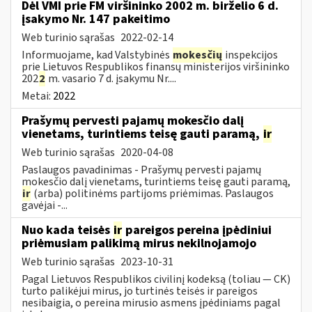
Dėl VMI prie FM viršininko 2002 m. birželio 6 d.
įsakymo Nr. 147 pakeitimo
Web turinio sąrašas
2022-02-14
Informuojame, kad Valstybinės
mokesčių
inspekcijos
prie Lietuvos Respublikos finansų ministerijos viršininko
202
2
m. vasario 7 d. įsakymu Nr....
Metai:
2022
Prašymų pervesti pajamų mokesčio dalį
vienetams, turintiems teisę gauti paramą,
ir
Web turinio sąrašas
2020-04-08
Paslaugos pavadinimas - Prašymų pervesti pajamų
mokesčio dalį vienetams, turintiems teisę gauti paramą,
ir
(arba) politinėms partijoms priėmimas. Paslaugos
gavėjai -...
Nuo kada teisės
ir
pareigos pereina įpėdiniui
priėmusiam palikimą mirus nekilnojamojo
Web turinio sąrašas
2023-10-31
Pagal Lietuvos Respublikos civilinį kodeksą (toliau ― CK)
turto palikėjui mirus, jo turtinės teisės ir pareigos
nesibaigia, o pereina mirusio asmens įpėdiniams pagal