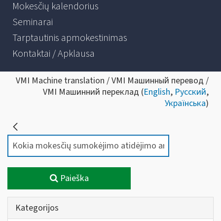
Mokesčių kalendorius
Seminarai
Tarptautinis apmokestinimas
Kontaktai / Apklausa
VMI Machine translation / VMI Машинный перевод /
VMI Машинний переклад (
English
,
Русский
,
Українська
)
Paieška
Kategorijos