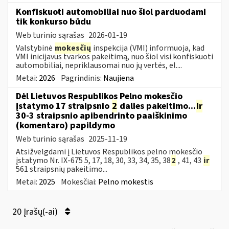
Konfiskuoti automobiliai nuo šiol parduodami
tik konkurso būdu
Web turinio sąrašas
2026-01-19
Valstybinė
mokesčių
inspekcija (VMI) informuoja, kad
VMI inicijavus tvarkos pakeitimą, nuo šiol visi konfiskuoti
automobiliai, nepriklausomai nuo jų vertės, el....
Metai:
2026
Pagrindinis:
Naujiena
Dėl Lietuvos Respublikos Pelno mokesčio
įstatymo 17 straipsnio
2
dalies pakeitimo...
ir
30-3 straipsnio apibendrinto paaiškinimo
(komentaro) papildymo
Web turinio sąrašas
2025-11-19
Atsižvelgdami į Lietuvos Respublikos pelno mokesčio
įstatymo Nr. IX-675 5, 17, 18, 30, 33, 34, 35, 38
2
, 41, 43
ir
561 straipsnių pakeitimo...
Metai:
2025
Mokesčiai:
Pelno mokestis
20 Įrašų(-ai)