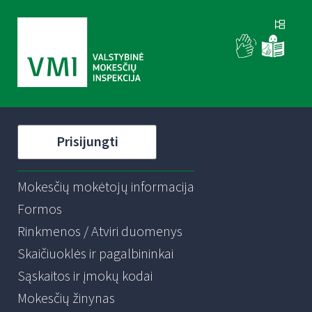
Prisijungti
Mokesčių mokėtojų informacija
Formos
Rinkmenos / Atviri duomenys
Skaičiuoklės ir pagalbininkai
Sąskaitos ir įmokų kodai
Mokesčių žinynas