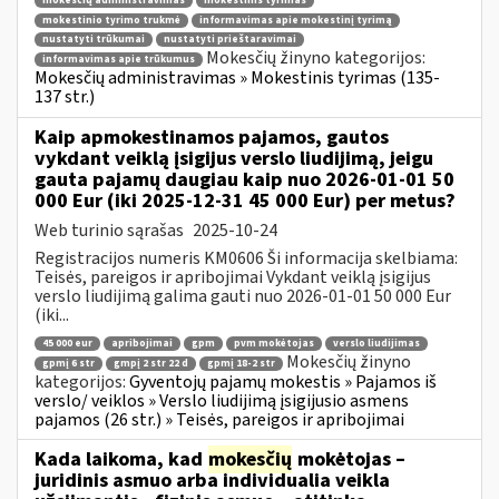
mokesčių administravimas
mokestinis tyrimas
mokestinio tyrimo trukmė
informavimas apie mokestinį tyrimą
nustatyti trūkumai
nustatyti prieštaravimai
Mokesčių žinyno kategorijos:
informavimas apie trūkumus
Mokesčių administravimas » Mokestinis tyrimas (135-
137 str.)
Kaip apmokestinamos pajamos, gautos
vykdant veiklą įsigijus verslo liudijimą, jeigu
gauta pajamų daugiau kaip nuo 2026-01-01 50
000 Eur (iki 2025-12-31 45 000 Eur) per metus?
Web turinio sąrašas
2025-10-24
Registracijos numeris KM0606 Ši informacija skelbiama:
Teisės, pareigos ir apribojimai Vykdant veiklą įsigijus
verslo liudijimą galima gauti nuo 2026-01-01 50 000 Eur
(iki...
45 000 eur
apribojimai
gpm
pvm mokėtojas
verslo liudijimas
Mokesčių žinyno
gpmį 6 str
gmpį 2 str 22 d
gpmį 18-2 str
kategorijos:
Gyventojų pajamų mokestis » Pajamos iš
verslo/ veiklos » Verslo liudijimą įsigijusio asmens
pajamos (26 str.) » Teisės, pareigos ir apribojimai
Kada laikoma, kad
mokesčių
mokėtojas –
juridinis asmuo arba individualia veikla