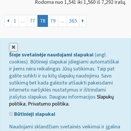
Rodoma nuo 1,541 iki 1,560 iš 7,292 irašų.
1
...
77
78
79
...
365
Uždaryti
Šioje svetainėje naudojami slapukai
(angl.
cookies). Būtinieji slapukai įdiegiami automatiškai
ir jiems nėra reikalingas Jūsų sutikimas. Taip pat
galite sutikti ir su kitų slapukų naudojimu. Savo
sutikimą bet kada galėsite atšaukti pakeisdami
interneto naršyklės nustatymus ir ištrindami
įrašytus slapukus. Daugiau informacijos
Slapukų
politika
;
Privatumo politika.
Būtinieji slapukai
Naudojami sklandžiam svetainės veikimui ir įgalina