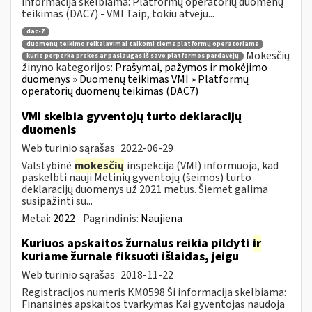
informacija skelbiama: Platformų operatorių duomenų
teikimas (DAC7) - VMI Taip, tokiu atveju...
dac-7
duomenų teikimo reikalavimai taikomi tiems platformų operatoriams
Mokesčių
kurie perperka prekes ar paslaugas iš savo platformos pardavėjų
žinyno kategorijos:
Prašymai, pažymos ir mokėjimo
duomenys » Duomenų teikimas VMI » Platformų
operatorių duomenų teikimas (DAC7)
VMI skelbia gyventojų turto deklaracijų
duomenis
Web turinio sąrašas
2022-06-29
Valstybinė
mokesčių
inspekcija (VMI) informuoja, kad
paskelbti nauji Metinių gyventojų (šeimos) turto
deklaracijų duomenys už 2021 metus. Šiemet galima
susipažinti su...
Metai:
2022
Pagrindinis:
Naujiena
Kuriuos apskaitos žurnalus reikia pildyti
ir
kuriame žurnale fiksuoti išlaidas, jeigu
Web turinio sąrašas
2018-11-22
Registracijos numeris KM0598 Ši informacija skelbiama:
Finansinės apskaitos tvarkymas Kai gyventojas naudoja