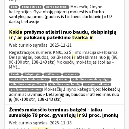
Mokesčių žinyno
gpm
gpmį 2 str 31 d
darbo santykiai
kategorijos:
Gyventojų pajamų mokestis » Darbo
santykių pajamos (gautos iš Lietuvos darbdavio) » Už
darbą Lietuvoje
Kokia
prašymo atleisti nuo baudų, delspinigių
ir
/
ar
palūkanų pateikimo
tvarka
ir
Web turinio sąrašas
2025-11-21
Registracijos numeris KM0553 Ši informacija skelbiama:
Delspinigiai, baudos, palūkanos
ir
atleidimas nuo jų (88,
96-100 str., 138-143 str.) Mokesčių mokėtojas (toliau –
MM)...
bauda
delspinigiai
palūkanos
prašymas
mokesčių administravimas
maį 100 str.
atleidimas nuo delspinigių
atleidimas nuo palūkanų
atleidimas nuo baudų
prašymo teikimas
Mokesčių žinyno kategorijos:
Mokesčių
prašymo nagrinėjimas
administravimas » Delspinigiai, baudos ir atleidimas nuo
jų (96-100 str., 138-143 str.)
Žemės mokesčio terminas baigėsi - laiku
sumokėjo 79 proc. gyventojų
ir
91 proc. įmonių
Web turinio sąrašas
2025-11-18