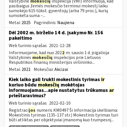
Valstybinė
mokesčių
inspekcija (VMI) informuoja, kad
pasibaigus žemės mokesčio terminui mokestį laiku
sumokėjo 615 tūkst. gyventojų (arba 79 proc.), kurių
sumokėta suma –...
Metai:
2025
Pagrindinis:
Naujiena
Dėl 2002 m. birželio 14 d. įsakymo Nr. 156
pakeitimo
Web turinio sąrašas
2021-12-28
Informuojame, kad nuo 202
2
m. sausio 1 d. įsigalioja
Valstybinės
mokesčių
inspekcijos prie Lietuvos
Respublikos finansų ministerijos viršininko...
Metai:
2021
Mokesčiai:
Akcizai
Kiek laiko gali trukti mokestinis tyrimas
ir
kuriuo būdu
mokesčių
mokėtojas
informuojamas...apie nustatytus trūkumus
ar
prieštaravimus?
Web turinio sąrašas
2022-02-10
Registraci
jos
numeris KM0497 Ši informacija skelbiama:
Mokestinis tyrimas (135-137 str.) Mokestinis tyrimas turi
būti atliktas per objektyviai įmanomą kuo trumpesnį...