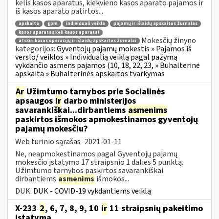
kelis kasos aparatus, kiekvieno kasos aparato pajamos ir
iš kasos aparato patirtos...
apskaita
gpm
individuali veikla
pajamų ir išlaidų apskaitos žurnalas
kasos aparatas keli kasos aparatai
Mokesčių žinyno
atskiri kasos operacijų ir išlaidų apskaitos žurnalai
kategorijos:
Gyventojų pajamų mokestis » Pajamos iš
verslo/ veiklos » Individualią veiklą pagal pažymą
vykdančio asmens pajamos (10, 18, 22, 23, » Buhalterinė
apskaita » Buhalterinės apskaitos tvarkymas
Ar
Užimtumo tarnybos prie Socialinės
apsaugos
ir
darbo ministerijos
savarankiškai...dirbantiems
asmenims
paskirtos išmokos apmokestinamos gyventojų
pajamų mokesčiu?
Web turinio sąrašas
2021-01-11
Ne, neapmokestinamos pagal Gyventojų pajamų
mokesčio įstatymo 17 straipsnio 1 dalies 5 punktą.
Užimtumo tarnybos paskirtos savarankiškai
dirbantiems
asmenims
išmokos...
DUK:
DUK - COVID-19 vykdantiems veiklą
X-233
2
, 6, 7, 8, 9, 10
ir
11 straipsnių pakeitimo
įstatymą