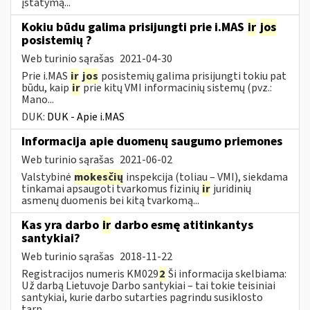
įstatymą...
Kokiu būdu galima prisijungti prie i.MAS
ir
jos
posistemių ?
Web turinio sąrašas
2021-04-30
Prie i.MAS
ir
jos
posistemių galima prisijungti tokiu pat
būdu, kaip
ir
prie kitų VMI informacinių sistemų (pvz.:
Mano...
DUK:
DUK - Apie i.MAS
Informacija apie duomenų saugumo priemones
Web turinio sąrašas
2021-06-02
Valstybinė
mokesčių
inspekcija (toliau – VMI), siekdama
tinkamai apsaugoti tvarkomus fizinių
ir
juridinių
asmenų duomenis bei kitą tvarkomą...
Kas yra darbo
ir
darbo esmę atitinkantys
santykiai?
Web turinio sąrašas
2018-11-22
Registracijos numeris KM029
2
Ši informacija skelbiama:
Už darbą Lietuvoje Darbo santykiai – tai tokie teisiniai
santykiai, kurie darbo sutarties pagrindu susiklosto
tarp...