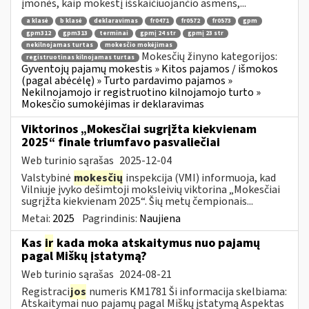
įmonės, kaip mokestį išskaičiuojančio asmens,...
a klasė
b klasė
deklaravimas
fr0471
fr0572
fr0573
gpm
gpm312
gpm313
terminai
gpmį 24 str
gpmį 23 str
nekilnojamas turtas
mokesčio mokėjimas
Mokesčių žinyno kategorijos:
registruotinas kilnojamas turtas
Gyventojų pajamų mokestis » Kitos pajamos / išmokos
(pagal abėcėlę) » Turto pardavimo pajamos »
Nekilnojamojo ir registruotino kilnojamojo turto »
Mokesčio sumokėjimas ir deklaravimas
Viktorinos „Mokesčiai sugrįžta kiekvienam
2025“ finale triumfavo pasvaliečiai
Web turinio sąrašas
2025-12-04
Valstybinė
mokesčių
inspekcija (VMI) informuoja, kad
Vilniuje įvyko dešimtoji moksleivių viktorina „Mokesčiai
sugrįžta kiekvienam 2025“. Šių metų čempionais...
Metai:
2025
Pagrindinis:
Naujiena
Kas
ir
kada moka atskaitymus nuo pajamų
pagal Miškų įstatymą?
Web turinio sąrašas
2024-08-21
Registraci
jos
numeris KM1781 Ši informacija skelbiama:
Atskaitymai nuo pajamų pagal Miškų įstatymą Aspektas