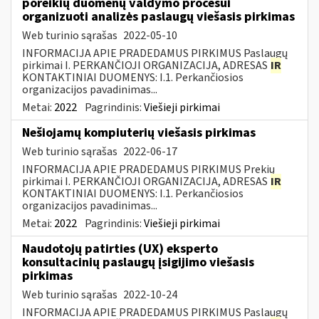
poreikių duomenų valdymo procesui
organizuoti analizės paslaugų viešasis pirkimas
Web turinio sąrašas
2022-05-10
INFORMACIJA APIE PRADEDAMUS PIRKIMUS Paslaugų
pirkimai I. PERKANČIOJI ORGANIZACIJA, ADRESAS
IR
KONTAKTINIAI DUOMENYS: I.1. Perkančiosios
organizacijos pavadinimas...
Metai:
2022
Pagrindinis:
Viešieji pirkimai
Nešiojamų kompiuterių viešasis pirkimas
Web turinio sąrašas
2022-06-17
INFORMACIJA APIE PRADEDAMUS PIRKIMUS Prekių
pirkimai I. PERKANČIOJI ORGANIZACIJA, ADRESAS
IR
KONTAKTINIAI DUOMENYS: I.1. Perkančiosios
organizacijos pavadinimas...
Metai:
2022
Pagrindinis:
Viešieji pirkimai
Naudotojų patirties (UX) eksperto
konsultacinių paslaugų įsigijimo viešasis
pirkimas
Web turinio sąrašas
2022-10-24
INFORMACIJA APIE PRADEDAMUS PIRKIMUS Paslaugų