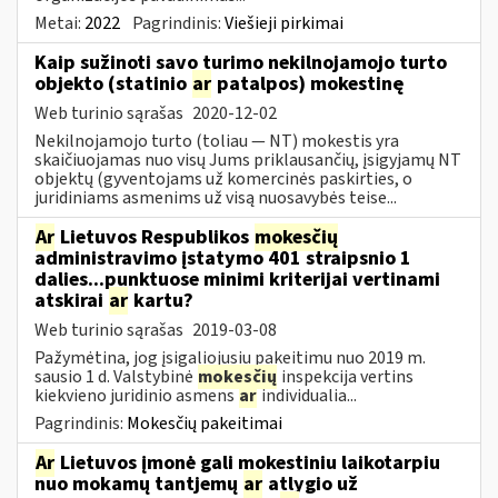
Metai:
2022
Pagrindinis:
Viešieji pirkimai
Kaip sužinoti savo turimo nekilnojamojo turto
objekto (statinio
ar
patalpos) mokestinę
Web turinio sąrašas
2020-12-02
Nekilnojamojo turto (toliau ― NT) mokestis yra
skaičiuojamas nuo visų Jums priklausančių, įsigyjamų NT
objektų (gyventojams už komercinės paskirties, o
juridiniams asmenims už visą nuosavybės teise...
Ar
Lietuvos Respublikos
mokesčių
administravimo įstatymo 401 straipsnio 1
dalies...punktuose minimi kriterijai vertinami
atskirai
ar
kartu?
Web turinio sąrašas
2019-03-08
Pažymėtina, jog įsigaliojusiu pakeitimu nuo 2019 m.
sausio 1 d. Valstybinė
mokesčių
inspekcija vertins
kiekvieno juridinio asmens
ar
individualia...
Pagrindinis:
Mokesčių pakeitimai
Ar
Lietuvos įmonė gali mokestiniu laikotarpiu
nuo mokamų tantjemų
ar
atlygio už