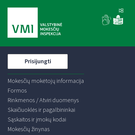
Prisijungti
Mokesčių mokėtojų informacija
Formos
Rinkmenos / Atviri duomenys
Skaičiuoklės ir pagalbininkai
Sąskaitos ir įmokų kodai
Mokesčių žinynas