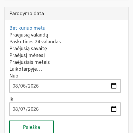
Parodymo data
Bet kuriuo metu
Praėjusią valandą
Paskutines 24 valandas
Praėjusią savaitę
Praėjusį mėnesį
Praėjusiais metais
Laikotarpyje…
Nuo
Iki
Paieška