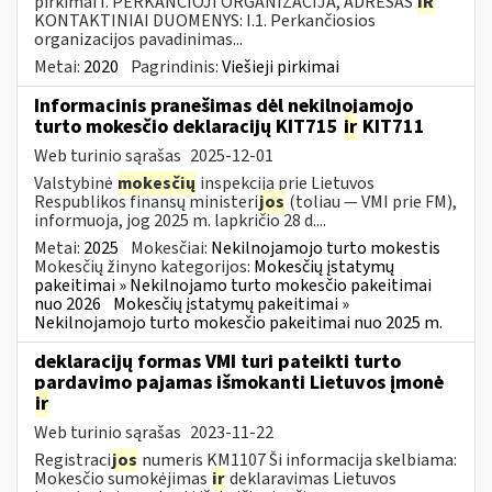
pirkimai I. PERKANČIOJI ORGANIZACIJA, ADRESAS
IR
KONTAKTINIAI DUOMENYS: I.1. Perkančiosios
organizacijos pavadinimas...
Metai:
2020
Pagrindinis:
Viešieji pirkimai
Informacinis pranešimas dėl nekilnojamojo
turto mokesčio deklaracijų KIT715
ir
KIT711
Web turinio sąrašas
2025-12-01
Valstybinė
mokesčių
inspekcija prie Lietuvos
Respublikos finansų ministeri
jos
(toliau — VMI prie FM),
informuoja, jog 2025 m. lapkričio 28 d....
Metai:
2025
Mokesčiai:
Nekilnojamojo turto mokestis
Mokesčių žinyno kategorijos:
Mokesčių įstatymų
pakeitimai » Nekilnojamo turto mokesčio pakeitimai
nuo 2026
Mokesčių įstatymų pakeitimai »
Nekilnojamojo turto mokesčio pakeitimai nuo 2025 m.
deklaracijų formas VMI turi pateikti turto
pardavimo pajamas išmokanti Lietuvos įmonė
ir
Web turinio sąrašas
2023-11-22
Registraci
jos
numeris KM1107 Ši informacija skelbiama:
Mokesčio sumokėjimas
ir
deklaravimas Lietuvos