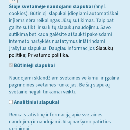
Šioje svetainėje naudojami slapukai
(angl.
cookies). Būtinieji slapukai įdiegiami automatiškai
ir jiems nėra reikalingas Jūsų sutikimas. Taip pat
galite sutikti ir su kitų slapukų naudojimu. Savo
sutikimą bet kada galėsite atšaukti pakeisdami
interneto naršyklės nustatymus ir ištrindami
įrašytus slapukus. Daugiau informacijos
Slapukų
politika
;
Privatumo politika.
Būtinieji slapukai
Naudojami sklandžiam svetainės veikimui ir įgalina
pagrindines svetainės funkcijas. Be šių slapukų
svetainė negali tinkamai veikti.
Analitiniai slapukai
Renka statistinę informaciją apie svetainės
naudojimą ir naudojami Jūsų naršymo patirties
gerinimui.