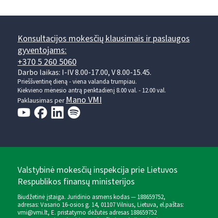
Konsultacijos mokesčių klausimais ir paslaugos
gyventojams:
+370 5 260 5060
Darbo laikas: I-IV 8.00-17.00, V 8.00-15.45.
Prieššventinę dieną - viena valanda trumpiau.
Kiekvieno mėnesio antrą penktadienį 8.00 val. - 12.00 val.
Mano VMI
Paklausimas per
Valstybinė mokesčių inspekcija prie Lietuvos
Respublikos finansų ministerijos
Biudžetinė įstaiga. Juridinio asmens kodas — 188659752,
adresas: Vasario 16-osios g. 14, 01107 Vilnius, Lietuva, el.paštas:
vmi@vmi.lt
, E. pristatymo dėžutės adresas 188659752