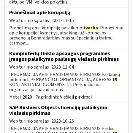
aktų bei VMI veiklos pokyčius,...
Pranešimai apie korupciją
Web turinio sąrašas
2021-11-15
Pranešimų apie korupciją pateikimo
tvarka
: Pranešimai
apie korupciją; Asmenys, atsakingi už korupcijos
prevenciją Bendradarbiavimas su Specialiųjų tyrimų
tarnyba:...
Kompiuterių tinklo apsaugos programinės
įrangos palaikymo paslaugų viešasis pirkimas
Web turinio sąrašas
2020-11-04
INFORMACIJA APIE PRADEDAMUS PIRKIMUS Paslaugų
pirkimai I. PERKANČIOJI ORGANIZACIJA, ADRESAS
IR
KONTAKTINIAI DUOMENYS: I.1. Perkančiosios
organizacijos pavadinimas...
Metai:
2020
Pagrindinis:
Viešieji pirkimai
SAP Business Objects licencijų palaikymo
viešasis pirkimas
Web turinio sąrašas
2020-10-26
INFORMACIJA APIE PRADEDAMUS PIRKIMUS Prekių