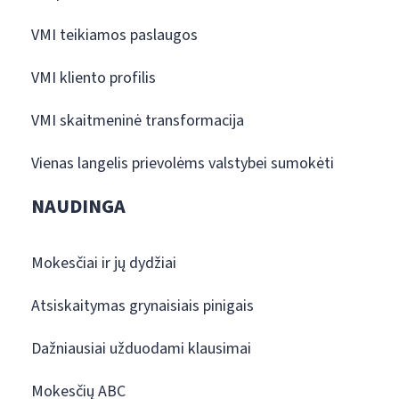
VMI teikiamos paslaugos
VMI kliento profilis
VMI skaitmeninė transformacija
Vienas langelis prievolėms valstybei sumokėti
NAUDINGA
Mokesčiai ir jų dydžiai
Atsiskaitymas grynaisiais pinigais
Dažniausiai užduodami klausimai
Mokesčių ABC