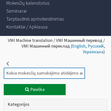
Mokesčių kalendorius
Seminarai
Tarptautinis apmokestinimas
Kontaktai / Apklausa
VMI Machine translation / VMI Машинный перевод /
VMI Машинний переклад (
English
,
Русский
,
Українська
)
Paieška
Kategorijos