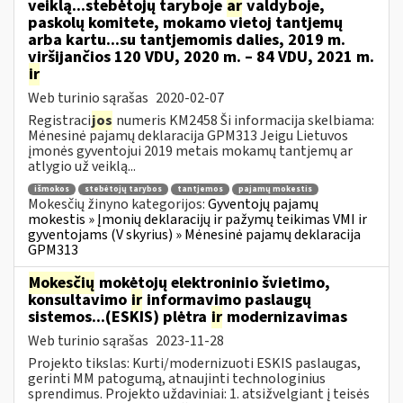
veiklą...stebėtojų taryboje
ar
valdyboje,
paskolų komitete, mokamo vietoj tantjemų
arba kartu...su tantjemomis dalies, 2019 m.
viršijančios 120 VDU, 2020 m. – 84 VDU, 2021 m.
ir
Web turinio sąrašas
2020-02-07
Registraci
jos
numeris KM2458 Ši informacija skelbiama:
Mėnesinė pajamų deklaracija GPM313 Jeigu Lietuvos
įmonės gyventojui 2019 metais mokamų tantjemų ar
atlygio už veiklą...
išmokos
stebėtojų tarybos
tantjemos
pajamų mokestis
Mokesčių žinyno kategorijos:
Gyventojų pajamų
mokestis » Įmonių deklaracijų ir pažymų teikimas VMI ir
gyventojams (V skyrius) » Mėnesinė pajamų deklaracija
GPM313
Mokesčių
mokėtojų elektroninio švietimo,
konsultavimo
ir
informavimo paslaugų
sistemos...(ESKIS) plėtra
ir
modernizavimas
Web turinio sąrašas
2023-11-28
Projekto tikslas: Kurti/modernizuoti ESKIS paslaugas,
gerinti MM patogumą, atnaujinti technologinius
sprendimus. Projekto uždaviniai: 1. atsižvelgiant į teisės