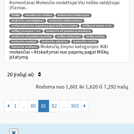
Komentaras Mokesčio mokėtojai Visi miško valdytojai
(fiziniai...
fr0463
nenukirstas miškas
mokestinis laikotarpis
mokesčio sumokėjimas
mokesčio deklaravimas
atskaitymai nuo pajamų pagal miškų įstatymą
miškų įstatymo 2 str.
miškų įstatymo 7 str.
mokestis už parduotą medieną
mokestis už parduotą mišką
miško valdytojas
miškų urėdija
mokesčio mokėjai
mokesčio objektas
mokesčio tarifai
Mokesčių žinyno kategorijos:
Kiti
žaliavinė mediena
mokesčiai » Atskaitymai nuo pajamų pagal Miškų
įstatymą
20 Įrašų(-ai)
Rodoma nuo 1,601 iki 1,620 iš 7,292 irašų.
1
...
80
81
82
...
365
Uždaryti