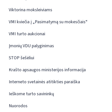
Viktorina moksleiviams
VMI kviečia į „Pasimatymą su mokesčiais“
VMI turto aukcionai
Įmonių VDU palyginimas
STOP šešėliui
Krašto apsaugos ministerijos informacija
Interneto svetainės atitikties paraiška
Ieškome turto savininkų
Nuorodos