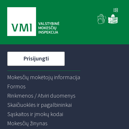
Prisijungti
Mokesčių mokėtojų informacija
Formos
Rinkmenos / Atviri duomenys
Skaičiuoklės ir pagalbininkai
Sąskaitos ir įmokų kodai
Mokesčių žinynas