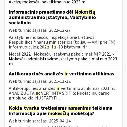
Akcizų mokesčių pakeitimai nuo 2023 m.
Informacinis pranešimas dėl
Mokesčių
administravimo įstatymo, Valstybinio
socialinio
Web turinio sąrašas
2022-12-27
Valstybinė mokesčių inspekcija prie Lietuvos
Respublikos finansų ministerijos (toliau — VMI prie FM)
informuoja, jog 202
2
-1
2
-13 įstatymu Nr....
Metai:
2022
Mokesčių įstatymų pakeitimai:
MĮP 2021 »
Mokesčių administravimo įstatymo pakeitimai nuo 2023
m.
Antikorupcinės analizės
ir
vertinimo atlikimas
Web turinio sąrašas
2021-11-12
Antikorupcinės analizės
ir
vertinimo atlikimas 2021 m.
ANALIZUOTA
IR
VERTINTA SRITIS: Nuolatinių darbo
grupių veikla. NUSTATYTI...
Kokia
tvarka
tretiesiems
asmenims
teikiama
informacija apie
mokesčių
mokėtoją?
Web turinio sąrašas
2025-04-14