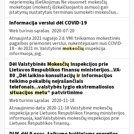
nepriemokų išieškojimas Ne visuomet mokesčių
mokėtojas (mokestį išskaičiuojantis asmuo) gali
įstatymų nustatytais terminais sumokėti mokesčius...
Informacija verslui dėl COVID-19
Web turinio sąrašas
2020-07-20
Atnaujinta 2021 rugsėjo 2 d. VMI teikiamos mokestinės
pagalbos priemonės verslui, nukentėjusiam nuo COVID-
19 - iki 2021 m. Valstybinė
mokesčių
inspekcija
informuoja, jog...
Dėl Valstybinės
Mokesčių
Inspekcijos prie
Lietuvos Respublikos finansų ministerijos...VA-
80 „Dėl laikino konsultacijų
ir
informacijos
teikimo pokalbių neįrašančiais
telefonais...valstybės lygio ekstremaliosios
situacijos
metu
“ patvirtinimo
Web turinio sąrašas
2020-11-18
Atnaujinimo data: 2020-11-18 Valstybinė mokesčių
inspekcija prie Lietuvos Respublikos finansų ministerijos
informuoja, kad Valstybinės mokesčių inspekcijos prie
Lietuvos Respublikos finansų...
DUK dėl 9 proc. taikymo buitiniams energijos