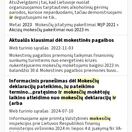
Atsižvelgdami į tai, kad Lietuvoje nuolat
organizuojamos tarptautinės alkoholinių gėrimų
parodos, kuriose neparduodami, tačiau demonstruojami
ir
degustuojami ne tik...
Metai:
2023
Mokesčių įstatymų pakeitimai:
MĮP 2021 »
Akcizų mokesčių pakeitimai nuo 2023 m.
Aktualūs klausimai dėl mokestinės pagalbos
Web turinio sąrašas
2022-11-03
Mokestinių pagalbos priemonių taikymas finansinių
sunkumų turintiems nuo energetinės krizės
nukentėjusiems mokesčių mokėtojams baigėsi 2023 m.
balandžio 30 d. Mokestinės pagalbos priemonės buvo...
Informacinis pranešimas dėl
Mokesčių
deklaracijų pateikimo, jų pateikimo
termino...pratęsimo
ir
mokesčių
mokėtojų
laikino atleidimo nuo
mokesčių
deklaracijų
ir
(arba
Web turinio sąrašas
2024-07-10
Informuojame apie priimtą Valstybinės
mokesčių
inspekcijos prie Lietuvos Respublikos finansų
ministerijos viršininko 2024 m. liepos 4 d. įsakymą Nr. VA-