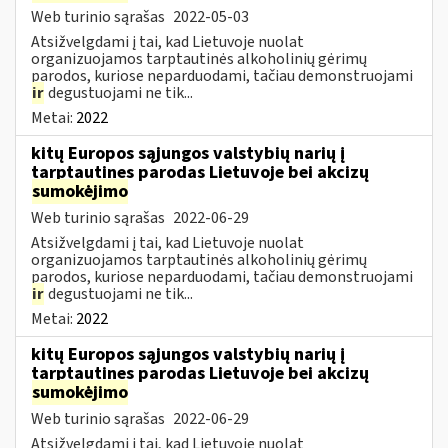
Web turinio sąrašas
2022-05-03
Atsižvelgdami į tai, kad Lietuvoje nuolat
organizuojamos tarptautinės alkoholinių gėrimų
parodos, kuriose neparduodami, tačiau demonstruojami
ir
degustuojami ne tik...
Metai:
2022
kitų Europos sąjungos valstybių narių į
tarptautines parodas Lietuvoje bei akcizų
sumokėjimo
Web turinio sąrašas
2022-06-29
Atsižvelgdami į tai, kad Lietuvoje nuolat
organizuojamos tarptautinės alkoholinių gėrimų
parodos, kuriose neparduodami, tačiau demonstruojami
ir
degustuojami ne tik...
Metai:
2022
kitų Europos sąjungos valstybių narių į
tarptautines parodas Lietuvoje bei akcizų
sumokėjimo
Web turinio sąrašas
2022-06-29
Atsižvelgdami į tai, kad Lietuvoje nuolat