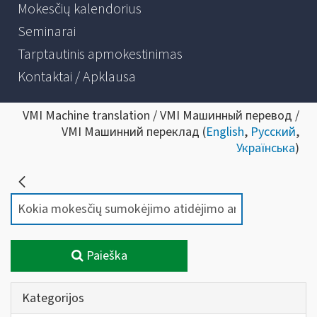
Mokesčių kalendorius
Seminarai
Tarptautinis apmokestinimas
Kontaktai / Apklausa
VMI Machine translation / VMI Машинный перевод /
VMI Машинний переклад (
English
,
Русский
,
Українська
)
Paieška
Kategorijos