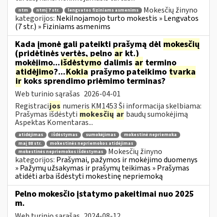
Mokesčių žinyno
ntm
ntmį 7 str.
lengvatos fiziniams asmenims
kategorijos:
Nekilnojamojo turto mokestis » Lengvatos
(7 str.) » Fiziniams asmenims
Kada įmonė gali pateikti prašymą dėl
mokesčių
(pridėtinės vertės, pelno
ar
kt.)
mokėjimo...
išdėstymo
dalimis
ar
termino
atidėjimo
?...
Kokia
prašymo pateikimo
tvarka
ir
koks sprendimo priėmimo terminas?
Web turinio sąrašas
2026-04-01
Registraci
jos
numeris KM1453 Ši informacija skelbiama:
Prašymas išdėstyti
mokesčių
ar
baudų sumokėjimą
Aspektas Komentaras...
atidėjimas
išdėstymas
sumokėjimas
mokestinė nepriemoka
maį 88 str.
mokestinės nepriemokos atidėjimas
Mokesčių žinyno
mokestinės nepriemokos išdėstymas
kategorijos:
Prašymai, pažymos ir mokėjimo duomenys
» Pažymų užsakymas ir prašymų teikimas » Prašymas
atidėti arba išdėstyti mokestinę nepriemoką
Pelno mokesčio įstatymo pakeitimai nuo 2025
m.
Web turinio sąrašas
2024-08-12