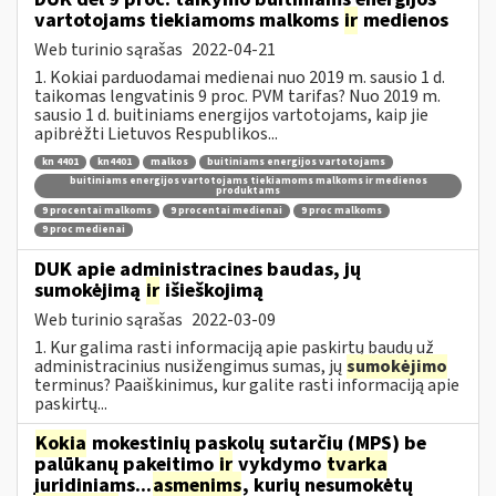
vartotojams tiekiamoms malkoms
ir
medienos
Web turinio sąrašas
2022-04-21
1. Kokiai parduodamai medienai nuo 2019 m. sausio 1 d.
taikomas lengvatinis 9 proc. PVM tarifas? Nuo 2019 m.
sausio 1 d. buitiniams energijos vartotojams, kaip jie
apibrėžti Lietuvos Respublikos...
kn 4401
kn4401
malkos
buitiniams energijos vartotojams
buitiniams energijos vartotojams tiekiamoms malkoms ir medienos
produktams
9 procentai malkoms
9 procentai medienai
9 proc malkoms
9 proc medienai
DUK apie administracines baudas, jų
sumokėjimą
ir
išieškojimą
Web turinio sąrašas
2022-03-09
1. Kur galima rasti informaciją apie paskirtų baudų už
administracinius nusižengimus sumas, jų
sumokėjimo
terminus? Paaiškinimus, kur galite rasti informaciją apie
paskirtų...
Kokia
mokestinių paskolų sutarčių (MPS) be
palūkanų pakeitimo
ir
vykdymo
tvarka
juridiniams...
asmenims
, kurių nesumokėtų