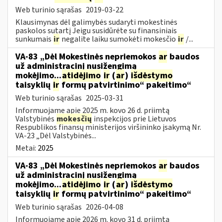
Web turinio sąrašas
2019-03-22
Klausimynas dėl galimybės sudaryti mokestinės
paskolos sutartį Jeigu susidūrėte su finansiniais
sunkumais
ir
negalite laiku sumokėti mokesčio
ir
/...
VA-83 „Dėl Mokestinės nepriemokos
ar
baudos
už administracinį nusižengimą
mokėjimo...
atidėjimo
ir
(
ar
)
išdėstymo
taisyklių
ir
formų patvirtinimo“ pakeitimo“
Web turinio sąrašas
2025-03-31
Informuojame apie 2025 m. kovo 26 d. priimtą
Valstybinės
mokesčių
inspekcijos prie Lietuvos
Respublikos finansų ministerijos viršininko įsakymą Nr.
VA-23 „Dėl Valstybinės...
Metai:
2025
VA-83 „Dėl Mokestinės nepriemokos
ar
baudos
už administracinį nusižengimą
mokėjimo...
atidėjimo
ir
(
ar
)
išdėstymo
taisyklių
ir
formų patvirtinimo“ pakeitimo“
Web turinio sąrašas
2026-04-08
Informuojame apie 2026 m. kovo 31 d. priimtą