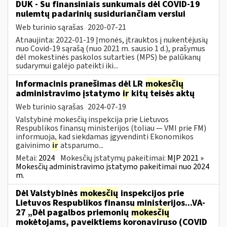
DUK - Su finansiniais sunkumais dėl COVID-19
nulemtų padarinių susiduriančiam verslui
Web turinio sąrašas
2020-07-21
Atnaujinta: 2022-01-19 Įmonės, įtrauktos į nukentėjusių
nuo Covid-19 sąrašą (nuo 2021 m. sausio 1 d.), prašymus
dėl mokestinės paskolos sutarties (MPS) be palūkanų
sudarymui galėjo pateikti iki...
Informacinis pranešimas dėl LR
mokesčių
administravimo įstatymo
ir
kitų teisės aktų
Web turinio sąrašas
2024-07-19
Valstybinė mokesčių inspekcija prie Lietuvos
Respublikos finansų ministerijos (toliau — VMI prie FM)
informuoja, kad siekdamas įgyvendinti Ekonomikos
gaivinimo
ir
atsparumo...
Metai:
2024
Mokesčių įstatymų pakeitimai:
MĮP 2021 »
Mokesčių administravimo įstatymo pakeitimai nuo 2024
m.
Dėl Valstybinės
mokesčių
inspekcijos prie
Lietuvos Respublikos finansų ministerijos...VA-
27 „Dėl pagalbos priemonių
mokesčių
mokėtojams, paveiktiems koronaviruso (COVID