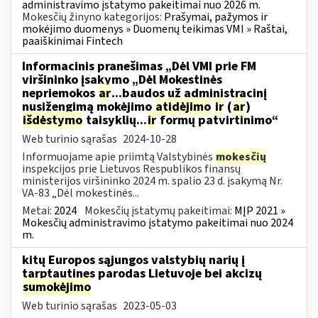
administravimo įstatymo pakeitimai nuo 2026 m.
Mokesčių žinyno kategorijos:
Prašymai, pažymos ir
mokėjimo duomenys » Duomenų teikimas VMI » Raštai,
paaiškinimai Fintech
Informacinis pranešimas „Dėl VMI prie FM
viršininko įsakymo „Dėl Mokestinės
nepriemokos
ar
...baudos už administracinį
nusižengimą mokėjimo
atidėjimo
ir
(
ar
)
išdėstymo
taisyklių...
ir
formų patvirtinimo“
Web turinio sąrašas
2024-10-28
Informuojame apie priimtą Valstybinės
mokesčių
inspekcijos prie Lietuvos Respublikos finansų
ministerijos viršininko 2024 m. spalio 23 d. įsakymą Nr.
VA-83 „Dėl mokestinės...
Metai:
2024
Mokesčių įstatymų pakeitimai:
MĮP 2021 »
Mokesčių administravimo įstatymo pakeitimai nuo 2024
m.
kitų Europos sąjungos valstybių narių į
tarptautines parodas Lietuvoje bei akcizų
sumokėjimo
Web turinio sąrašas
2023-05-03