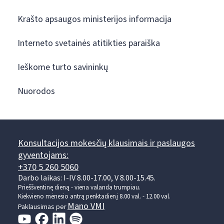
Krašto apsaugos ministerijos informacija
Interneto svetainės atitikties paraiška
Ieškome turto savininkų
Nuorodos
Konsultacijos mokesčių klausimais ir paslaugos
gyventojams:
+370 5 260 5060
Darbo laikas: I-IV 8.00-17.00, V 8.00-15.45.
Prieššventinę dieną - viena valanda trumpiau.
Kiekvieno mėnesio antrą penktadienį 8.00 val. - 12.00 val.
Mano VMI
Paklausimas per