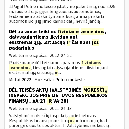
1.Pagal Pelno mokesčio įstatymo pakeitimą, nuo 2025
m. sausio 1 d. įsigijus lengvuosius automobilius,
leidžiamiems atskaitymams bus galima priskirti
automobilio įsigijimo kainos dalį, neviršijančią...
Dėl paramos teikimo
fiziniams
asmenims
,
dalyvaujantiems likviduojant
ekstremaliąją...situaciją
ir
šalinant
jos
padarinius
Web turinio sąrašas
2022-07-22
Paaiškiname dėl teikiamos paramos
fiziniams
asmenims
, tiesiogiai dalyvaujantiems likviduojant
ekstremaliąją situaciją
ir
...
Metai:
2022
Mokesčiai:
Pelno mokestis
DĖL TEISĖS AKTŲ (VALSTYBINĖS
MOKESČIŲ
INSPEKCIJOS PRIE LIETUVOS RESPUBLIKOS
FINANSŲ...VA-27
IR
VA-28)
Web turinio sąrašas
2021-04-13
Valstybinė mokesčių inspekcija prie Lietuvos
Respublikos finansų ministeri
jos
informuoja, kad
parengė šiuos teisės aktus: 1. Valstybinės mokesčių...