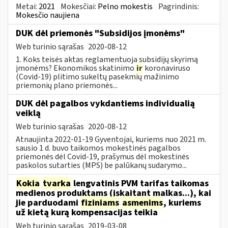
Metai:
2021
Mokesčiai:
Pelno mokestis
Pagrindinis:
Mokesčio naujiena
DUK dėl priemonės "Subsidijos įmonėms"
Web turinio sąrašas
2020-08-12
1. Koks teisės aktas reglamentuoja subsidijų skyrimą
įmonėms? Ekonomikos skatinimo
ir
koronaviruso
(Covid-19) plitimo sukeltų pasekmių mažinimo
priemonių plano priemonės...
DUK dėl pagalbos vykdantiems individualią
veiklą
Web turinio sąrašas
2020-08-12
Atnaujinta 2022-01-19 Gyventojai, kuriems nuo 2021 m.
sausio 1 d. buvo taikomos mokestinės pagalbos
priemonės dėl Covid-19, prašymus dėl mokestinės
paskolos sutarties (MPS) be palūkanų sudarymo...
Kokia
tvarka
lengvatinis PVM tarifas taikomas
medienos produktams (įskaitant malkas...), kai
jie parduodami
fiziniams
asmenims
, kuriems
už kietą kurą kompensacijas teikia
Web turinio sąrašas
2019-03-08