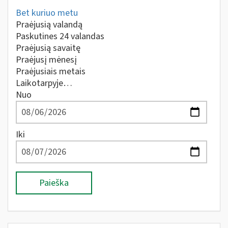
Bet kuriuo metu
Praėjusią valandą
Paskutines 24 valandas
Praėjusią savaitę
Praėjusį mėnesį
Praėjusiais metais
Laikotarpyje…
Nuo
Iki
Paieška