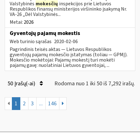
Valstybinės
mokesčių
inspekcijos prie Lietuvos
Respublikos finansų ministerijos viršininko įsakymą Nr.
VA-26 „Dėl Valstybinės...
Metai:
2026
Gyventojų pajamų mokestis
Web turinio sąrašas
2020-02-06
Pagrindinis teisės aktas — Lietuvos Respublikos
gyventojų pajamų mokesčio įstatymas (toliau — GPMĮ).
Mokesčio mokėtojai: Pajamų mokestį turi mokėti
pajamų gavę: nuolatiniai Lietuvos gyventojai, ...
50 Įrašų(-ai)
Rodoma nuo 1 iki 50 iš 7,292 irašų.
1
2
3
...
146