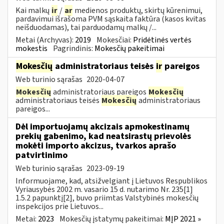
Kai malkų
ir
/
ar
medienos produktų, skirtų kūrenimui,
pardavimui išrašoma PVM sąskaita faktūra (kasos kvitas
neišduodamas), tai parduodamų malkų /...
Metai (Archyvas):
2019
Mokesčiai:
Pridėtinės vertės
mokestis
Pagrindinis:
Mokesčių pakeitimai
Mokesčių
administratoriaus teisės
ir
pareigos
Web turinio sąrašas
2020-04-07
Mokesčių
administratoriaus pareigos
Mokesčių
administratoriaus teisės
Mokesčių
administratoriaus
pareigos...
Dėl importuojamų akcizais apmokestinamų
prekių gabenimo, kad neatsirastų prievolės
mokėti importo akcizus, tvarkos aprašo
patvirtinimo
Web turinio sąrašas
2023-09-19
Informuojame, kad, atsižvelgiant į Lietuvos Respublikos
Vyriausybės 2002 m. vasario 15 d. nutarimo Nr. 235[1]
1.5.2 papunktį[2], buvo priimtas Valstybinės mokesčių
inspekcijos prie Lietuvos...
Metai:
2023
Mokesčių įstatymų pakeitimai:
MĮP 2021 »