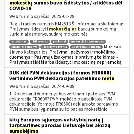
mokesčių
sumos buvo išdėstytos / atidėtos dėl
COVID-19
Web turinio sąrašas
2025-01-29
Registracijos numeris KM2513 Ši informacija skelbiama:
Prašymas išdėstyti
mokesčių
ar
baudų sumokėjimą
Juridiniai asmenys, sudarę mokestinės...
atidėjimas
išdėstymas
prašymai
mokestinė nepriemoka
Mokesčių
juridiniai asmenys
išdėstymo tvarka
ekstremali situacija
žinyno kategorijos:
Prašymai, pažymos ir mokėjimo
duomenys » Pažymų užsakymas ir prašymų teikimas »
Prašymas atidėti arba išdėstyti mokestinę nepriemoką
DUK dėl PVM deklaracijos (formos FR0600)
vertinimo PVM deklaracijos pateikimo
metu
Web turinio sąrašas
2024-09-09
1. Kokie nauji duomenys bus vertinami pateikus PVM
deklaraciją FR0600? PVM mokėtojo pateiktoje PVM
deklaracijoje (formoje FR0600) deklaruota pardavimo
PVM suma bus lyginama su to paties mokestinio...
kitų Europos sąjungos valstybių narių į
tarptautines parodas Lietuvoje bei akcizų
sumokėjimo