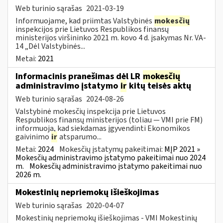
Web turinio sąrašas
2021-03-19
Informuojame, kad priimtas Valstybinės
mokesčių
inspekcijos prie Lietuvos Respublikos finansų
ministerijos viršininko 2021 m. kovo 4 d. įsakymas Nr. VA-
14 „Dėl Valstybinės...
Metai:
2021
Informacinis pranešimas dėl LR
mokesčių
administravimo įstatymo
ir
kitų teisės aktų
Web turinio sąrašas
2024-08-26
Valstybinė mokesčių inspekcija prie Lietuvos
Respublikos finansų ministerijos (toliau — VMI prie FM)
informuoja, kad siekdamas įgyvendinti Ekonomikos
gaivinimo
ir
atsparumo...
Metai:
2024
Mokesčių įstatymų pakeitimai:
MĮP 2021 »
Mokesčių administravimo įstatymo pakeitimai nuo 2024
m.
Mokesčių administravimo įstatymo pakeitimai nuo
2026 m.
Mokestinių nepriemokų išieškojimas
Web turinio sąrašas
2020-04-07
Mokestinių nepriemokų išieškojimas - VMI Mokestinių