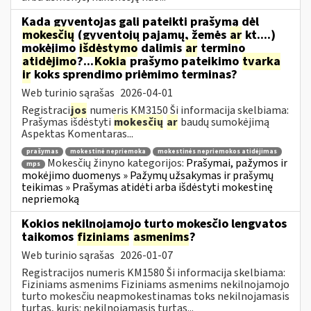
Kada gyventojas gali pateikti prašymą dėl
mokesčių
(gyventojų pajamų, žemės
ar
kt....)
mokėjimo
išdėstymo
dalimis
ar
termino
atidėjimo
?...
Kokia
prašymo pateikimo
tvarka
ir
koks sprendimo priėmimo terminas?
Web turinio sąrašas
2026-04-01
Registraci
jos
numeris KM3150 Ši informacija skelbiama:
Prašymas išdėstyti
mokesčių
ar
baudų sumokėjimą
Aspektas Komentaras...
prašymas
mokestinė nepriemoka
mokestinės nepriemokos atidėjimas
Mokesčių žinyno kategorijos:
Prašymai, pažymos ir
mps
mokėjimo duomenys » Pažymų užsakymas ir prašymų
teikimas » Prašymas atidėti arba išdėstyti mokestinę
nepriemoką
Kokios nekilnojamojo turto mokesčio lengvatos
taikomos
fiziniams
asmenims
?
Web turinio sąrašas
2026-01-07
Registracijos numeris KM1580 Ši informacija skelbiama:
Fiziniams asmenims Fiziniams asmenims nekilnojamojo
turto mokesčiu neapmokestinamas toks nekilnojamasis
turtas, kuris: nekilnojamasis turtas...