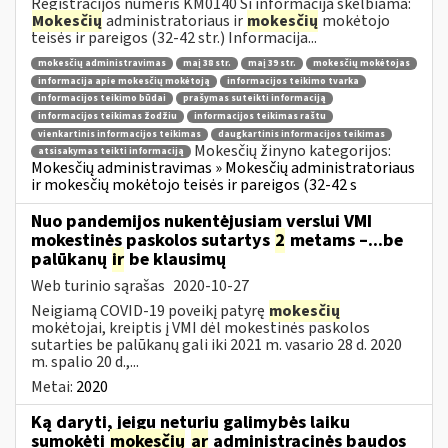
Registracijos numeris KM0140 Ši informacija skelbiama:
Mokesčių
administratoriaus ir
mokesčių
mokėtojo
teisės ir pareigos (32-42 str.) Informacija...
mokesčių administravimas
maį 38 str.
maį 39 str.
mokesčių mokėtojas
informacija apie mokesčių mokėtoją
informacijos teikimo tvarka
informacijos teikimo būdai
prašymas suteikti informaciją
informacijos teikimas žodžiu
informacijos teikimas raštu
vienkartinis informacijos teikimas
daugkartinis informacijos teikimas
Mokesčių žinyno kategorijos:
atsisakymas teikti informaciją
Mokesčių administravimas » Mokesčių administratoriaus
ir mokesčių mokėtojo teisės ir pareigos (32-42 s
Nuo pandemijos nukentėjusiam verslui VMI
mokestinės paskolos sutartys
2
metams –...be
palūkanų
ir
be klausimų
Web turinio sąrašas
2020-10-27
Neigiamą COVID-19 poveikį patyrę
mokesčių
mokėtojai, kreiptis į VMI dėl mokestinės paskolos
sutarties be palūkanų gali iki 2021 m. vasario 28 d. 2020
m. spalio 20 d.,...
Metai:
2020
Ką daryti, jeigu neturiu galimybės laiku
sumokėti
mokesčių
ar
administracinės baudos