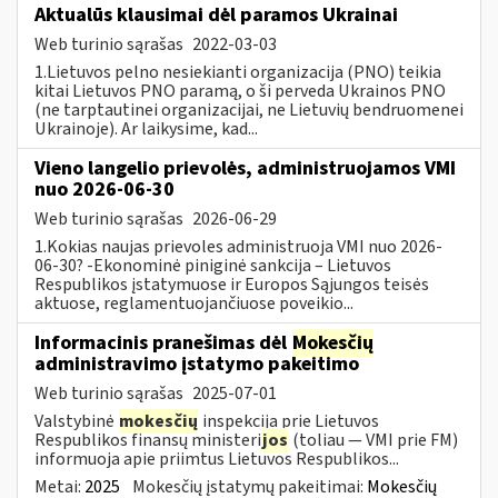
Aktualūs klausimai dėl paramos Ukrainai
Web turinio sąrašas
2022-03-03
1.Lietuvos pelno nesiekianti organizacija (PNO) teikia
kitai Lietuvos PNO paramą, o ši perveda Ukrainos PNO
(ne tarptautinei organizacijai, ne Lietuvių bendruomenei
Ukrainoje). Ar laikysime, kad...
Vieno langelio prievolės, administruojamos VMI
nuo 2026-06-30
Web turinio sąrašas
2026-06-29
1.Kokias naujas prievoles administruoja VMI nuo 2026-
06-30? -Ekonominė piniginė sankcija – Lietuvos
Respublikos įstatymuose ir Europos Sąjungos teisės
aktuose, reglamentuojančiuose poveikio...
Informacinis pranešimas dėl
Mokesčių
administravimo įstatymo pakeitimo
Web turinio sąrašas
2025-07-01
Valstybinė
mokesčių
inspekcija prie Lietuvos
Respublikos finansų ministeri
jos
(toliau — VMI prie FM)
informuoja apie priimtus Lietuvos Respublikos...
Metai:
2025
Mokesčių įstatymų pakeitimai:
Mokesčių