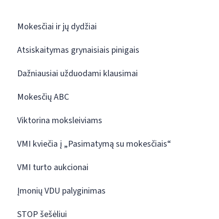
Mokesčiai ir jų dydžiai
Atsiskaitymas grynaisiais pinigais
Dažniausiai užduodami klausimai
Mokesčių ABC
Viktorina moksleiviams
VMI kviečia į „Pasimatymą su mokesčiais“
VMI turto aukcionai
Įmonių VDU palyginimas
STOP šešėliui