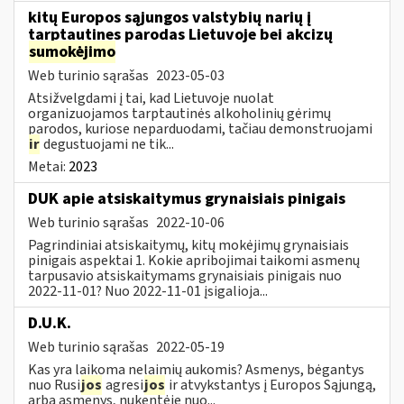
kitų Europos sąjungos valstybių narių į
tarptautines parodas Lietuvoje bei akcizų
sumokėjimo
Web turinio sąrašas
2023-05-03
Atsižvelgdami į tai, kad Lietuvoje nuolat
organizuojamos tarptautinės alkoholinių gėrimų
parodos, kuriose neparduodami, tačiau demonstruojami
ir
degustuojami ne tik...
Metai:
2023
DUK apie atsiskaitymus grynaisiais pinigais
Web turinio sąrašas
2022-10-06
Pagrindiniai atsiskaitymų, kitų mokėjimų grynaisiais
pinigais aspektai 1. Kokie apribojimai taikomi asmenų
tarpusavio atsiskaitymams grynaisiais pinigais nuo
2022-11-01? Nuo 2022-11-01 įsigalioja...
D.U.K.
Web turinio sąrašas
2022-05-19
Kas yra laikoma nelaimių aukomis? Asmenys, bėgantys
nuo Rusi
jos
agresi
jos
ir atvykstantys į Europos Sąjungą,
arba asmenys, nukentėję nuo...