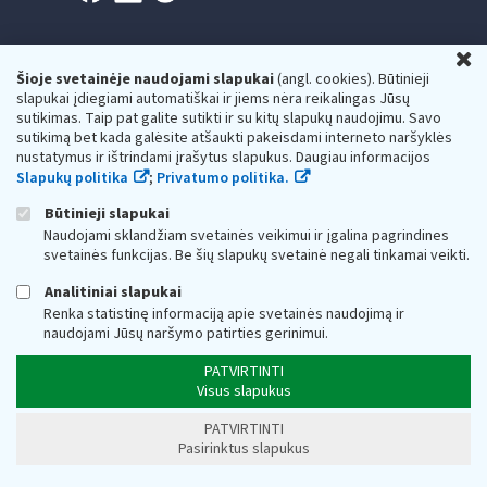
U
Šioje svetainėje naudojami slapukai
(angl. cookies). Būtinieji
slapukai įdiegiami automatiškai ir jiems nėra reikalingas Jūsų
Valstybinė mokesčių inspekcija prie Lietuvos
sutikimas. Taip pat galite sutikti ir su kitų slapukų naudojimu. Savo
sutikimą bet kada galėsite atšaukti pakeisdami interneto naršyklės
Respublikos finansų ministerijos
nustatymus ir ištrindami įrašytus slapukus. Daugiau informacijos
Slapukų politika
;
Privatumo politika.
Biudžetinė įstaiga. Juridinio asmens kodas — 188659752,
adresas: Vasario 16-osios g. 14, 01107 Vilnius, Lietuva, el.paštas:
vmi@vmi.lt
, E. pristatymo dėžutės adresas 188659752
Būtinieji slapukai
Duomenys apie Valstybinę mokesčių inspekciją prie Lietuvos
Naudojami sklandžiam svetainės veikimui ir įgalina pagrindines
Respublikos finansų ministerijos kaupiami ir saugomi Juridinių
svetainės funkcijas. Be šių slapukų svetainė negali tinkamai veikti.
asmenų registre
Analitiniai slapukai
Renka statistinę informaciją apie svetainės naudojimą ir
naudojami Jūsų naršymo patirties gerinimui.
PATVIRTINTI
Visus slapukus
PATVIRTINTI
Pasirinktus slapukus