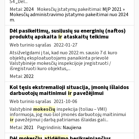
54 „Dėl...
Metai:
2024
Mokesčių įstatymų pakeitimai:
MĮP 2021 »
Mokesčių administravimo įstatymo pakeitimai nuo 2024
m.
Dėl pasikeitimų, susijusių su energinių (naftos)
produktų apskaita
ir
ataskaitų teikimu
Web turinio sąrašas
2022-01-27
Atsižvelgdami į tai, kad nuo 2022 m. sausio 7 d. kuro
objektų eksploatuotojams panaikinta prievolė
Valstybinėje mokesčių inspekcijoje įregistruoti /
išregistruoti kuro objektus,...
Metai:
2022
Kol tęsis ekstremalioji situacija, įmonių išlaidos
darbuotojų maitinimui
ir
pavežėjimui
Web turinio sąrašas
2021-10-06
Valstybinė
mokesčių
inspekcija (toliau – VMI)
informuoja, jog nuo šiol įmonės darbuotojų maitinimui
ir
pavežėjimui į darbą patiriamas išlaidas gali...
Metai:
2021
Pagrindinis:
Naujiena
Dėl
mokesčių
atidėjimo
besikreipiančius