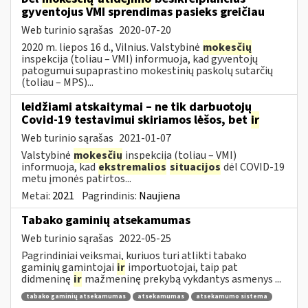
gyventojus VMI sprendimas pasieks greičiau
Web turinio sąrašas
2020-07-20
2020 m. liepos 16 d., Vilnius. Valstybinė
mokesčių
inspekcija (toliau – VMI) informuoja, kad gyventojų
patogumui supaprastino mokestinių paskolų sutarčių
(toliau – MPS)...
leidžiami atskaitymai – ne tik darbuotojų
Covid-19 testavimui skiriamos lėšos, bet
ir
Web turinio sąrašas
2021-01-07
Valstybinė
mokesčių
inspekcija (toliau – VMI)
informuoja, kad
ekstremalios
situacijos
dėl COVID-19
metu įmonės patirtos...
Metai:
2021
Pagrindinis:
Naujiena
Tabako gaminių atsekamumas
Web turinio sąrašas
2022-05-25
Pagrindiniai veiksmai, kuriuos turi atlikti tabako
gaminių gamintojai
ir
importuotojai, taip pat
didmeninę
ir
mažmeninę prekybą vykdantys asmenys ...
tabako gaminių atsekamumas
atsekamumas
atsekamumo sistema