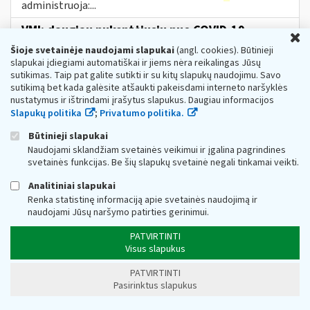
administruoja:...
VMI: daugiau nukentėjusių nuo COVID-19
U
verslininkų gali teikti paraišką subsidijai
Šioje svetainėje naudojami slapukai
(angl. cookies). Būtinieji
Web turinio sąrašas
2021-04-07
slapukai įdiegiami automatiškai ir jiems nėra reikalingas Jūsų
sutikimas. Taip pat galite sutikti ir su kitų slapukų naudojimu. Savo
Valstybinė mokesčių inspekcija (toliau – VMI)
sutikimą bet kada galėsite atšaukti pakeisdami interneto naršyklės
informuoja, jog įsigaliojus subsidijų nuo COVID-19
nustatymus ir ištrindami įrašytus slapukus. Daugiau informacijos
nukentėjusioms įmonėms Aprašo pakeitimui,
Slapukų politika
individualioms įmonėms, mažosioms bendrijoms,...
;
Privatumo politika.
Metai:
2021
Būtinieji slapukai
Naudojami sklandžiam svetainės veikimui ir įgalina pagrindines
DUK Dėl priemonės „subsidijos įmonėms,
svetainės funkcijas. Be šių slapukų svetainė negali tinkamai veikti.
veikiančioms itin paveiktuose sektoriuose“
Analitiniai slapukai
Web turinio sąrašas
2022-11-16
Renka statistinę informaciją apie svetainės naudojimą ir
1.Koks teisės aktas reglamentuoja subsidijų skyrimą
naudojami Jūsų naršymo patirties gerinimui.
įmonėms? Subsidijų įmonėms, veikiančioms itin
paveiktuose sektoriuose, lėšų skyrimo
ir
PATVIRTINTI
administravimo tvarkos aprašas...
Visus slapukus
Dėl tiesioginio PVM
ir
(arba) akcizų lengvatų
PATVIRTINTI
taikymo
Pasirinktus slapukus
Web turinio sąrašas
2023-08-28