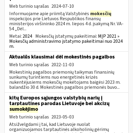
Web turinio sąrašas
2024-07-10
Informuojame apie priimtą Valstybinės
mokesčių
inspekcijos prie Lietuvos Respublikos finansų
ministerijos viršininko 2024 m. liepos 4 d. įsakymą Nr. VA-
54 „Dėl...
Metai:
2024
Mokesčių įstatymų pakeitimai:
MĮP 2021 »
Mokesčių administravimo įstatymo pakeitimai nuo 2024
m.
Aktualūs klausimai dėl mokestinės pagalbos
Web turinio sąrašas
2022-11-03
Mokestinių pagalbos priemonių taikymas finansinių
sunkumų turintiems nuo energetinės krizės
nukentėjusiems mokesčių mokėtojams baigėsi 2023 m.
balandžio 30 d. Mokestinės pagalbos priemonės buvo...
kitų Europos sąjungos valstybių narių į
tarptautines parodas Lietuvoje bei akcizų
sumokėjimo
Web turinio sąrašas
2023-05-03
Atsižvelgdami į tai, kad Lietuvoje nuolat
organizuojamos tarptautinės alkoholinių gėrimų