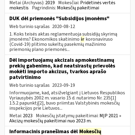
Metai (Archyvas):
2019
Mokesčiai:
Pridėtinės vertės
mokestis
Pagrindinis:
Mokesčių pakeitimai
DUK dėl priemonės "Subsidijos įmonėms"
Web turinio sąrašas
2020-08-12
1. Koks teisės aktas reglamentuoja subsidijų skyrimą
įmonėms? Ekonomikos skatinimo
ir
koronaviruso
(Covid-19) plitimo sukeltų pasekmių mažinimo
priemonių plano priemonės...
Dėl importuojamų akcizais apmokestinamų
prekių gabenimo, kad neatsirastų prievolės
mokėti importo akcizus, tvarkos aprašo
patvirtinimo
Web turinio sąrašas
2023-09-19
Informuojame, kad, atsižvelgiant į Lietuvos Respublikos
Vyriausybės 2002 m. vasario 15 d. nutarimo Nr. 235[1]
1.5.2 papunktį[2], buvo priimtas Valstybinės mokesčių
inspekcijos prie Lietuvos...
Metai:
2023
Mokesčių įstatymų pakeitimai:
MĮP 2021 »
Akcizų mokesčių pakeitimai nuo 2023 m.
Informacinis pranešimas dėl
Mokesčių