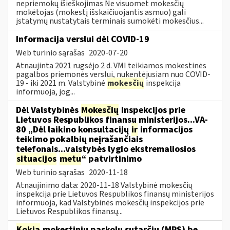
nepriemokų išieškojimas Ne visuomet mokesčių
mokėtojas (mokestį išskaičiuojantis asmuo) gali
įstatymų nustatytais terminais sumokėti mokesčius...
Informacija verslui dėl COVID-19
Web turinio sąrašas
2020-07-20
Atnaujinta 2021 rugsėjo 2 d. VMI teikiamos mokestinės
pagalbos priemonės verslui, nukentėjusiam nuo COVID-
19 - iki 2021 m. Valstybinė
mokesčių
inspekcija
informuoja, jog...
Dėl Valstybinės
Mokesčių
Inspekcijos prie
Lietuvos Respublikos finansų ministerijos...VA-
80 „Dėl laikino konsultacijų
ir
informacijos
teikimo pokalbių neįrašančiais
telefonais...valstybės lygio ekstremaliosios
situacijos
metu
“ patvirtinimo
Web turinio sąrašas
2020-11-18
Atnaujinimo data: 2020-11-18 Valstybinė mokesčių
inspekcija prie Lietuvos Respublikos finansų ministerijos
informuoja, kad Valstybinės mokesčių inspekcijos prie
Lietuvos Respublikos finansų...
Kokia
mokestinių paskolų sutarčių (MPS) be