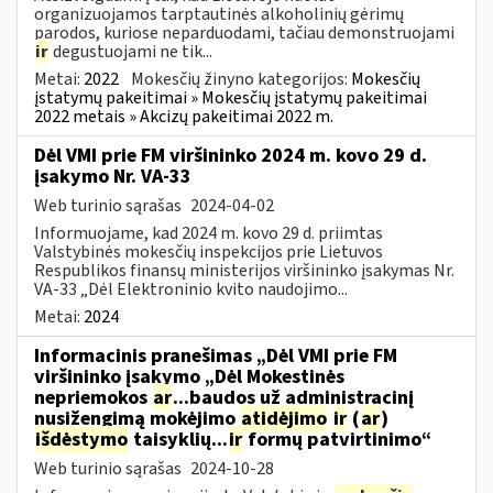
organizuojamos tarptautinės alkoholinių gėrimų
parodos, kuriose neparduodami, tačiau demonstruojami
ir
degustuojami ne tik...
Metai:
2022
Mokesčių žinyno kategorijos:
Mokesčių
įstatymų pakeitimai » Mokesčių įstatymų pakeitimai
2022 metais » Akcizų pakeitimai 2022 m.
Dėl VMI prie FM viršininko 2024 m. kovo 29 d.
įsakymo Nr. VA-33
Web turinio sąrašas
2024-04-02
Informuojame, kad 2024 m. kovo 29 d. priimtas
Valstybinės mokesčių inspekcijos prie Lietuvos
Respublikos finansų ministerijos viršininko įsakymas Nr.
VA-33 „Dėl Elektroninio kvito naudojimo...
Metai:
2024
Informacinis pranešimas „Dėl VMI prie FM
viršininko įsakymo „Dėl Mokestinės
nepriemokos
ar
...baudos už administracinį
nusižengimą mokėjimo
atidėjimo
ir
(
ar
)
išdėstymo
taisyklių...
ir
formų patvirtinimo“
Web turinio sąrašas
2024-10-28