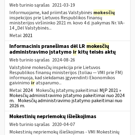
Web turinio sąrašas
2021-03-19
Informuojame, kad priimtas Valstybinės
mokesčių
inspekcijos prie Lietuvos Respublikos finansų
ministerijos viršininko 2021 m. kovo 4 d. įsakymas Nr. VA-
14 „Dėl Valstybinės...
Metai:
2021
Informacinis pranešimas dėl LR
mokesčių
administravimo įstatymo
ir
kitų teisės aktų
Web turinio sąrašas
2024-08-26
Valstybinė mokesčių inspekcija prie Lietuvos
Respublikos finansų ministerijos (toliau — VMI prie FM)
informuoja, kad siekdamas įgyvendinti Ekonomikos
gaivinimo
ir
atsparumo...
Metai:
2024
Mokesčių įstatymų pakeitimai:
MĮP 2021 »
Mokesčių administravimo įstatymo pakeitimai nuo 2024
m.
Mokesčių administravimo įstatymo pakeitimai nuo
2026 m.
Mokestinių nepriemokų išieškojimas
Web turinio sąrašas
2020-04-07
Mokestinių nepriemokų išieškojimas - VMI Mokestinių