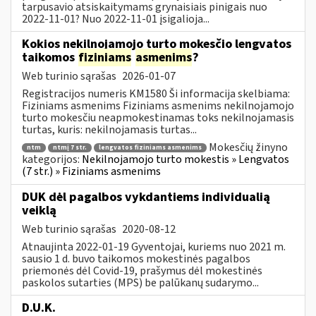
tarpusavio atsiskaitymams grynaisiais pinigais nuo
2022-11-01? Nuo 2022-11-01 įsigalioja...
Kokios nekilnojamojo turto mokesčio lengvatos
taikomos
fiziniams
asmenims
?
Web turinio sąrašas
2026-01-07
Registracijos numeris KM1580 Ši informacija skelbiama:
Fiziniams asmenims Fiziniams asmenims nekilnojamojo
turto mokesčiu neapmokestinamas toks nekilnojamasis
turtas, kuris: nekilnojamasis turtas...
Mokesčių žinyno
ntm
ntmį 7 str.
lengvatos fiziniams asmenims
kategorijos:
Nekilnojamojo turto mokestis » Lengvatos
(7 str.) » Fiziniams asmenims
DUK dėl pagalbos vykdantiems individualią
veiklą
Web turinio sąrašas
2020-08-12
Atnaujinta 2022-01-19 Gyventojai, kuriems nuo 2021 m.
sausio 1 d. buvo taikomos mokestinės pagalbos
priemonės dėl Covid-19, prašymus dėl mokestinės
paskolos sutarties (MPS) be palūkanų sudarymo...
D.U.K.