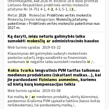
Informuojame, kad 2026 m. birželio 18 d. buvo priimtas
Lietuvos Respublikos pridėtinės vertės mokesčio
įstatymo Nr. IX-751 4-1, 4-
2
, 4-3, 5-1, 1
2
,...
Metai:
2026
Mokesčiai:
Pridėtinės vertės mokestis
Mokesčių žinyno kategorijos:
Mokesčių įstatymų
pakeitimai » Pridėtinės vertės mokesčio pakeitimai nuo
2027 m.
Ką daryti, jeigu neturiu galimybės laiku
sumokėti
mokesčių
ar
administracinės baudos
Web turinio sąrašas
2019-03-22
Klausimynas dėl galimybės sudaryti mokestinės
paskolos sutartį Jeigu susidūrėte su finansiniais
sunkumais
ir
negalite laiku sumokėti mokesčio
ir
/...
Kokia
tvarka
lengvatinis PVM tarifas taikomas
medienos produktams (įskaitant malkas...), kai
jie parduodami
fiziniams
asmenims
, kuriems
už kietą kurą kompensacijas teikia
Web turinio sąrašas
2019-03-08
Kai malkų
ir
/
ar
medienos produktų, skirtų kūrenimui,
pardavimui išrašoma PVM sąskaita faktūra (kasos kvitas
neišduodamas), tai parduodamų malkų /...