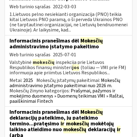
Web turinio sąrašas
2022-03-03
1.Lietuvos pelno nesiekianti organizacija (PNO) teikia
kitai Lietuvos PNO paramą, o ši perveda Ukrainos PNO
(ne tarptautinei organizacijai, ne Lietuvių bendruomenei
Ukrainoje). Ar laikysime, kad...
Informacinis pranešimas dėl
Mokesčių
administravimo įstatymo pakeitimo
Web turinio sąrašas
2025-07-01
Valstybinė
mokesčių
inspekcija prie Lietuvos
Respublikos finansų ministeri
jos
(toliau — VMI prie FM)
informuoja apie priimtus Lietuvos Respublikos...
Metai:
2025
Mokesčių įstatymų pakeitimai:
Mokesčių
administravimo įstatymo pakeitimai nuo 2026 m.
Mokesčių žinyno kategorijos:
Prašymai, pažymos ir
mokėjimo duomenys » Duomenų teikimas VMI » Raštai,
paaiškinimai Fintech
Informacinis pranešimas dėl
Mokesčių
deklaracijų pateikimo, jų pateikimo
termino...pratęsimo
ir
mokesčių
mokėtojų
laikino atleidimo nuo
mokesčių
deklaracijų
ir
(arba