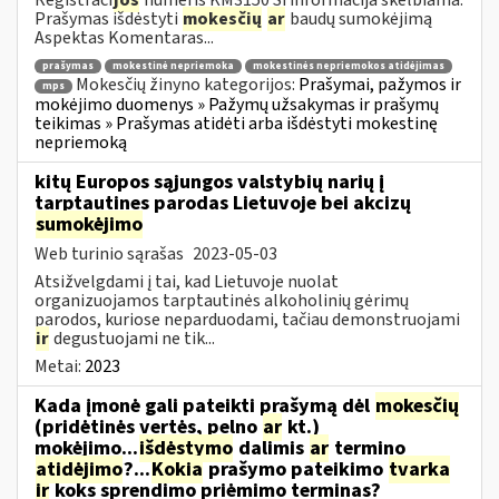
Prašymas išdėstyti
mokesčių
ar
baudų sumokėjimą
Aspektas Komentaras...
prašymas
mokestinė nepriemoka
mokestinės nepriemokos atidėjimas
Mokesčių žinyno kategorijos:
Prašymai, pažymos ir
mps
mokėjimo duomenys » Pažymų užsakymas ir prašymų
teikimas » Prašymas atidėti arba išdėstyti mokestinę
nepriemoką
kitų Europos sąjungos valstybių narių į
tarptautines parodas Lietuvoje bei akcizų
sumokėjimo
Web turinio sąrašas
2023-05-03
Atsižvelgdami į tai, kad Lietuvoje nuolat
organizuojamos tarptautinės alkoholinių gėrimų
parodos, kuriose neparduodami, tačiau demonstruojami
ir
degustuojami ne tik...
Metai:
2023
Kada įmonė gali pateikti prašymą dėl
mokesčių
(pridėtinės vertės, pelno
ar
kt.)
mokėjimo...
išdėstymo
dalimis
ar
termino
atidėjimo
?...
Kokia
prašymo pateikimo
tvarka
ir
koks sprendimo priėmimo terminas?