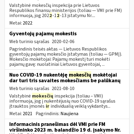
Valstybinė mokesčių inspekcija prie Lietuvos
Respublikos finansų ministerijos (toliau — VMI prie FM)
informuoja, jog 202
2
-1
2
-13 įstatymu Nr....
Metai:
2022
Gyventojų pajamų mokestis
Web turinio sąrašas
2020-02-06
Pagrindinis teisės aktas — Lietuvos Respublikos
gyventojų pajamų mokesčio įstatymas (toliau — GPMĮ).
Mokesčio mokėtojai: Pajamų mokestį turi mokėti
pajamų gavę: nuolatiniai Lietuvos gyventojai, ...
Nuo COVID-19 nukentėję
mokesčių
mokėtojai
dar turi tris savaites mokesčiams be palūkanų
Web turinio sąrašas
2021-08-10
Valstybinė
mokesčių
inspekcija (toliau – VMI)
informuoja, jog į nukentėjusių nuo COVID-19 sąrašus
įtrauktos įmonės
ir
individualią veiklą vykdantys...
Metai:
2021
Pagrindinis:
Naujiena
Informacinis pranešimas dėl VMI prie FM
viršininko 2023 m. balandžio 19 d. įsakymo Nr.