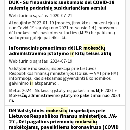
DUK - Su finansiniais sunkumais dėl COVID-19
nulemtų padarinių susiduriančiam verslui
Web turinio sąrašas
2020-07-21
Atnaujinta: 2022-01-19 Įmonės, įtrauktos į nukentėjusių
nuo Covid-19 sąrašą (nuo 2021 m. sausio 1 d.), prašymus
dėl mokestinės paskolos sutarties (MPS) be palūkanų
sudarymui galėjo pateikti iki...
Informacinis pranešimas dėl LR
mokesčių
administravimo įstatymo
ir
kitų teisės aktų
Web turinio sąrašas
2024-07-19
Valstybinė mokesčių inspekcija prie Lietuvos
Respublikos finansų ministerijos (toliau — VMI prie FM)
informuoja, kad siekdamas įgyvendinti Ekonomikos
gaivinimo
ir
atsparumo...
Metai:
2024
Mokesčių įstatymų pakeitimai:
MĮP 2021 »
Mokesčių administravimo įstatymo pakeitimai nuo 2024
m.
Dėl Valstybinės
mokesčių
inspekcijos prie
Lietuvos Respublikos finansų ministerijos...VA-
27 „Dėl pagalbos priemonių
mokesčių
mokėtojams, paveiktiems koronaviruso (COVID