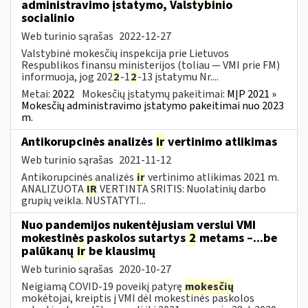
administravimo įstatymo, Valstybinio
socialinio
Web turinio sąrašas
2022-12-27
Valstybinė mokesčių inspekcija prie Lietuvos
Respublikos finansų ministerijos (toliau — VMI prie FM)
informuoja, jog 202
2
-1
2
-13 įstatymu Nr....
Metai:
2022
Mokesčių įstatymų pakeitimai:
MĮP 2021 »
Mokesčių administravimo įstatymo pakeitimai nuo 2023
m.
Antikorupcinės analizės
ir
vertinimo atlikimas
Web turinio sąrašas
2021-11-12
Antikorupcinės analizės
ir
vertinimo atlikimas 2021 m.
ANALIZUOTA
IR
VERTINTA SRITIS: Nuolatinių darbo
grupių veikla. NUSTATYTI...
Nuo pandemijos nukentėjusiam verslui VMI
mokestinės paskolos sutartys
2
metams –...be
palūkanų
ir
be klausimų
Web turinio sąrašas
2020-10-27
Neigiamą COVID-19 poveikį patyrę
mokesčių
mokėtojai, kreiptis į VMI dėl mokestinės paskolos