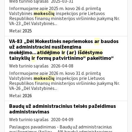
Web turinio sąrašas
2025-03-31
Informuojame apie 2025 m. kovo 26 d. priimtą
Valstybinės
mokesčių
inspekcijos prie Lietuvos
Respublikos finansų ministerijos viršininko įsakymą Nr.
VA-23 „Dėl Valstybinės...
Metai:
2025
VA-83 „Dėl Mokestinės nepriemokos
ar
baudos
už administracinį nusižengimą
mokėjimo...
atidėjimo
ir
(
ar
)
išdėstymo
taisyklių
ir
formų patvirtinimo“ pakeitimo“
Web turinio sąrašas
2026-04-08
Informuojame apie 2026 m. kovo 31 d. priimtą
Valstybinės
mokesčių
inspekcijos prie Lietuvos
Respublikos finansų ministerijos viršininko įsakymą Nr.
VA-26 „Dėl Valstybinės...
Metai:
2026
Baudų už administracinius teisės pažeidimus
administravimas
Web turinio sąrašas
2020-04-09
Paslaugos pavadinimas - Baudų už administracinius
nusižengimus (toliau — AN baudų) administravimas