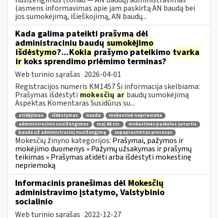
(asmens informavimas apie jam paskirtą AN baudą bei
jos sumokėjimą, išieškojimą, AN baudų...
Kada galima pateikti prašymą dėl
administracinių baudų
sumokėjimo
išdėstymo
?...
Kokia
prašymo pateikimo
tvarka
ir
koks sprendimo priėmimo terminas?
Web turinio sąrašas
2026-04-01
Registracijos numeris KM1457 Ši informacija skelbiama:
Prašymas išdėstyti
mokesčių
ar
baudų sumokėjimą
Aspektas Komentaras Susidūrus su...
atidėjimas
išdėstymas
nauda
mokestinė nepriemoka
administracinis nusižengimas
maį 88 str.
mokestinės paskolos sutartis
bauda už administracinį nusižengimą
supaprastintas procesas
Mokesčių žinyno kategorijos:
Prašymai, pažymos ir
mokėjimo duomenys » Pažymų užsakymas ir prašymų
teikimas » Prašymas atidėti arba išdėstyti mokestinę
nepriemoką
Informacinis pranešimas dėl
Mokesčių
administravimo įstatymo, Valstybinio
socialinio
Web turinio sąrašas
2022-12-27