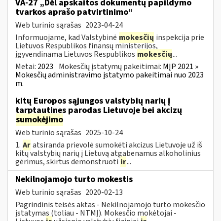
VA-27 „Dėl apskaitos dokumentų papildymo
tvarkos aprašo patvirtinimo“
Web turinio sąrašas
2023-04-24
Informuojame, kad Valstybinė
mokesčių
inspekcija prie
Lietuvos Respublikos finansų ministerijos,
įgyvendinama Lietuvos Respublikos
mokesčių
...
Metai:
2023
Mokesčių įstatymų pakeitimai:
MĮP 2021 »
Mokesčių administravimo įstatymo pakeitimai nuo 2023
m.
kitų Europos sąjungos valstybių narių į
tarptautines parodas Lietuvoje bei akcizų
sumokėjimo
Web turinio sąrašas
2025-10-24
1.
Ar
atsiranda prievolė sumokėti akcizus Lietuvoje už iš
kitų valstybių narių į Lietuvą atgabenamus alkoholinius
gėrimus, skirtus demonstruoti
ir
...
Nekilnojamojo turto mokestis
Web turinio sąrašas
2020-02-13
Pagrindinis teisės aktas - Nekilnojamojo turto mokesčio
įstatymas (toliau - NTMĮ). Mokesčio mokėtojai -