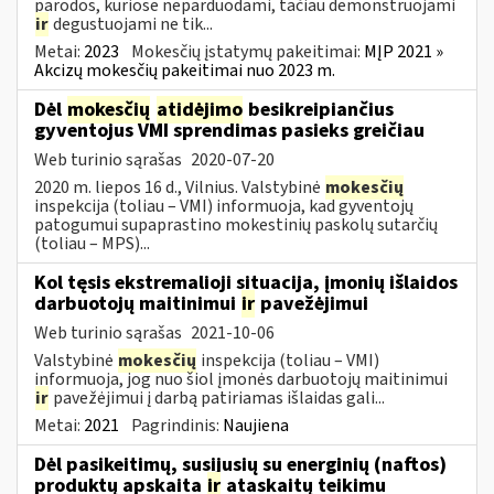
parodos, kuriose neparduodami, tačiau demonstruojami
ir
degustuojami ne tik...
Metai:
2023
Mokesčių įstatymų pakeitimai:
MĮP 2021 »
Akcizų mokesčių pakeitimai nuo 2023 m.
Dėl
mokesčių
atidėjimo
besikreipiančius
gyventojus VMI sprendimas pasieks greičiau
Web turinio sąrašas
2020-07-20
2020 m. liepos 16 d., Vilnius. Valstybinė
mokesčių
inspekcija (toliau – VMI) informuoja, kad gyventojų
patogumui supaprastino mokestinių paskolų sutarčių
(toliau – MPS)...
Kol tęsis ekstremalioji situacija, įmonių išlaidos
darbuotojų maitinimui
ir
pavežėjimui
Web turinio sąrašas
2021-10-06
Valstybinė
mokesčių
inspekcija (toliau – VMI)
informuoja, jog nuo šiol įmonės darbuotojų maitinimui
ir
pavežėjimui į darbą patiriamas išlaidas gali...
Metai:
2021
Pagrindinis:
Naujiena
Dėl pasikeitimų, susijusių su energinių (naftos)
produktų apskaita
ir
ataskaitų teikimu