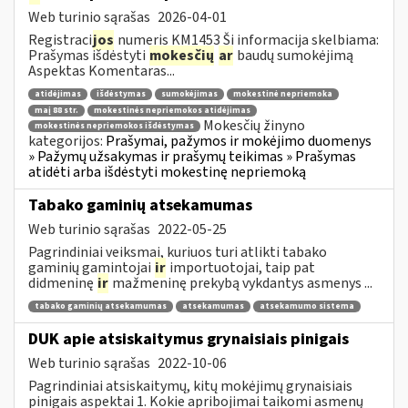
Web turinio sąrašas
2026-04-01
Registraci
jos
numeris KM1453 Ši informacija skelbiama:
Prašymas išdėstyti
mokesčių
ar
baudų sumokėjimą
Aspektas Komentaras...
atidėjimas
išdėstymas
sumokėjimas
mokestinė nepriemoka
maį 88 str.
mokestinės nepriemokos atidėjimas
Mokesčių žinyno
mokestinės nepriemokos išdėstymas
kategorijos:
Prašymai, pažymos ir mokėjimo duomenys
» Pažymų užsakymas ir prašymų teikimas » Prašymas
atidėti arba išdėstyti mokestinę nepriemoką
Tabako gaminių atsekamumas
Web turinio sąrašas
2022-05-25
Pagrindiniai veiksmai, kuriuos turi atlikti tabako
gaminių gamintojai
ir
importuotojai, taip pat
didmeninę
ir
mažmeninę prekybą vykdantys asmenys ...
tabako gaminių atsekamumas
atsekamumas
atsekamumo sistema
DUK apie atsiskaitymus grynaisiais pinigais
Web turinio sąrašas
2022-10-06
Pagrindiniai atsiskaitymų, kitų mokėjimų grynaisiais
pinigais aspektai 1. Kokie apribojimai taikomi asmenų