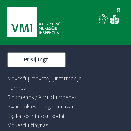
Prisijungti
Mokesčių mokėtojų informacija
Formos
Rinkmenos / Atviri duomenys
Skaičiuoklės ir pagalbininkai
Sąskaitos ir įmokų kodai
Mokesčių žinynas