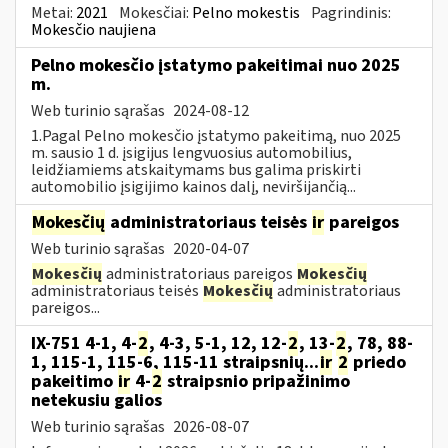
Metai:
2021
Mokesčiai:
Pelno mokestis
Pagrindinis:
Mokesčio naujiena
Pelno mokesčio įstatymo pakeitimai nuo 2025
m.
Web turinio sąrašas
2024-08-12
1.Pagal Pelno mokesčio įstatymo pakeitimą, nuo 2025
m. sausio 1 d. įsigijus lengvuosius automobilius,
leidžiamiems atskaitymams bus galima priskirti
automobilio įsigijimo kainos dalį, neviršijančią...
Mokesčių
administratoriaus teisės
ir
pareigos
Web turinio sąrašas
2020-04-07
Mokesčių
administratoriaus pareigos
Mokesčių
administratoriaus teisės
Mokesčių
administratoriaus
pareigos...
IX-751 4-1, 4-
2
, 4-3, 5-1, 12, 12-
2
, 13-
2
, 78, 88-
1, 115-1, 115-6, 115-11 straipsnių...
ir
2
priedo
pakeitimo
ir
4-
2
straipsnio pripažinimo
netekusiu galios
Web turinio sąrašas
2026-08-07