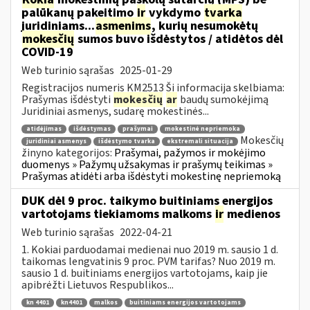
palūkanų pakeitimo
ir
vykdymo
tvarka
juridiniams...
asmenims
, kurių nesumokėtų
mokesčių
sumos buvo išdėstytos / atidėtos dėl
COVID-19
Web turinio sąrašas
2025-01-29
Registracijos numeris KM2513 Ši informacija skelbiama:
Prašymas išdėstyti
mokesčių
ar
baudų sumokėjimą
Juridiniai asmenys, sudarę mokestinės...
atidėjimas
išdėstymas
prašymai
mokestinė nepriemoka
Mokesčių
juridiniai asmenys
išdėstymo tvarka
ekstremali situacija
žinyno kategorijos:
Prašymai, pažymos ir mokėjimo
duomenys » Pažymų užsakymas ir prašymų teikimas »
Prašymas atidėti arba išdėstyti mokestinę nepriemoką
DUK dėl 9 proc. taikymo buitiniams energijos
vartotojams tiekiamoms malkoms
ir
medienos
Web turinio sąrašas
2022-04-21
1. Kokiai parduodamai medienai nuo 2019 m. sausio 1 d.
taikomas lengvatinis 9 proc. PVM tarifas? Nuo 2019 m.
sausio 1 d. buitiniams energijos vartotojams, kaip jie
apibrėžti Lietuvos Respublikos...
kn 4401
kn4401
malkos
buitiniams energijos vartotojams