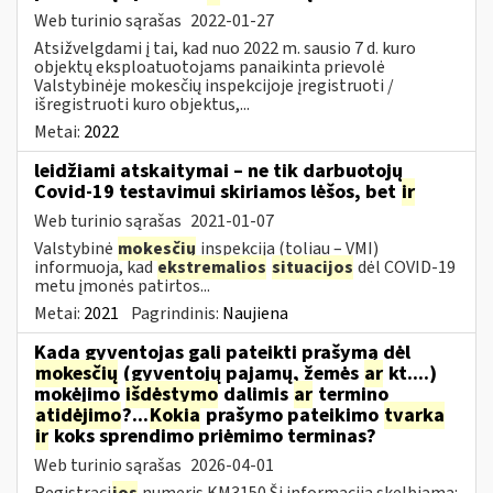
Web turinio sąrašas
2022-01-27
Atsižvelgdami į tai, kad nuo 2022 m. sausio 7 d. kuro
objektų eksploatuotojams panaikinta prievolė
Valstybinėje mokesčių inspekcijoje įregistruoti /
išregistruoti kuro objektus,...
Metai:
2022
leidžiami atskaitymai – ne tik darbuotojų
Covid-19 testavimui skiriamos lėšos, bet
ir
Web turinio sąrašas
2021-01-07
Valstybinė
mokesčių
inspekcija (toliau – VMI)
informuoja, kad
ekstremalios
situacijos
dėl COVID-19
metu įmonės patirtos...
Metai:
2021
Pagrindinis:
Naujiena
Kada gyventojas gali pateikti prašymą dėl
mokesčių
(gyventojų pajamų, žemės
ar
kt....)
mokėjimo
išdėstymo
dalimis
ar
termino
atidėjimo
?...
Kokia
prašymo pateikimo
tvarka
ir
koks sprendimo priėmimo terminas?
Web turinio sąrašas
2026-04-01
Registraci
jos
numeris KM3150 Ši informacija skelbiama: