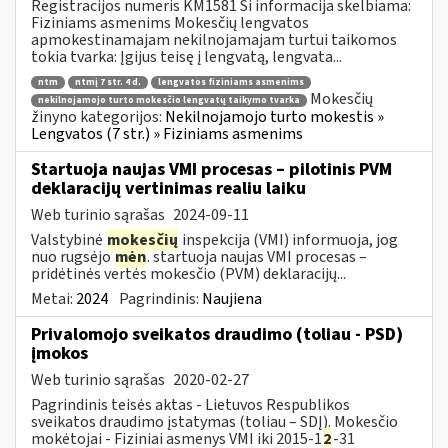
Registracijos numeris KM1581 Ši informacija skelbiama:
Fiziniams asmenims Mokesčių lengvatos
apmokestinamajam nekilnojamajam turtui taikomos
tokia tvarka: Įgijus teisę į lengvatą, lengvata...
ntm
ntmį 7 str. 4 d.
lengvatos fiziniams asmenims
Mokesčių
nekilnojamojo turto mokesčio lengvatų taikymo tvarka
žinyno kategorijos:
Nekilnojamojo turto mokestis »
Lengvatos (7 str.) » Fiziniams asmenims
Startuoja naujas VMI procesas – pilotinis PVM
deklaracijų vertinimas realiu laiku
Web turinio sąrašas
2024-09-11
Valstybinė
mokesčių
inspekcija (VMI) informuoja, jog
nuo rugsėjo
mėn
. startuoja naujas VMI procesas –
pridėtinės vertės mokesčio (PVM) deklaracijų...
Metai:
2024
Pagrindinis:
Naujiena
Privalomojo sveikatos draudimo (toliau - PSD)
įmokos
Web turinio sąrašas
2020-02-27
Pagrindinis teisės aktas - Lietuvos Respublikos
sveikatos draudimo įstatymas (toliau – SDĮ). Mokesčio
mokėtojai - Fiziniai asmenys VMI iki 2015-1
2
-31