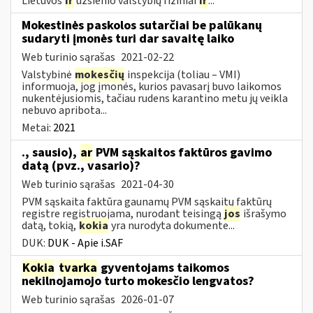
Lietuvos
ir
užsienio valstybių fiziniai
ir
...
Mokestinės paskolos sutarčiai be palūkanų
sudaryti įmonės turi dar savaitę laiko
Web turinio sąrašas
2021-02-22
Valstybinė
mokesčių
inspekcija (toliau – VMI)
informuoja, jog įmonės, kurios pavasarį buvo laikomos
nukentėjusiomis, tačiau rudens karantino metu jų veikla
nebuvo apribota...
Metai:
2021
., sausio),
ar
PVM sąskaitos faktūros gavimo
datą (pvz., vasario)?
Web turinio sąrašas
2021-04-30
PVM sąskaita faktūra gaunamų PVM sąskaitų faktūrų
registre registruojama, nurodant teisingą
jos
išrašymo
datą, tokią,
kokia
yra nurodyta dokumente...
DUK:
DUK - Apie i.SAF
Kokia
tvarka
gyventojams taikomos
nekilnojamojo turto mokesčio lengvatos?
Web turinio sąrašas
2026-01-07