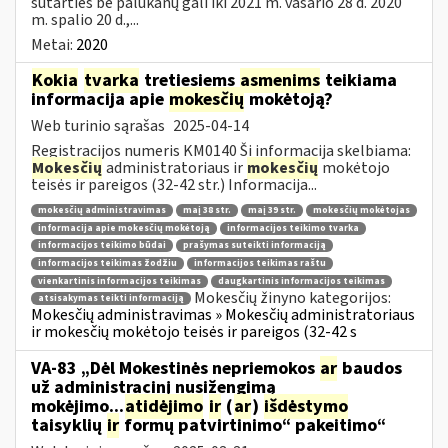
sutarties be palūkanų gali iki 2021 m. vasario 28 d. 2020
m. spalio 20 d.,...
Metai:
2020
Kokia
tvarka
tretiesiems
asmenims
teikiama
informacija apie
mokesčių
mokėtoją?
Web turinio sąrašas
2025-04-14
Registracijos numeris KM0140 Ši informacija skelbiama:
Mokesčių
administratoriaus ir
mokesčių
mokėtojo
teisės ir pareigos (32-42 str.) Informacija...
mokesčių administravimas
maį 38 str.
maį 39 str.
mokesčių mokėtojas
informacija apie mokesčių mokėtoją
informacijos teikimo tvarka
informacijos teikimo būdai
prašymas suteikti informaciją
informacijos teikimas žodžiu
informacijos teikimas raštu
vienkartinis informacijos teikimas
daugkartinis informacijos teikimas
Mokesčių žinyno kategorijos:
atsisakymas teikti informaciją
Mokesčių administravimas » Mokesčių administratoriaus
ir mokesčių mokėtojo teisės ir pareigos (32-42 s
VA-83 „Dėl Mokestinės nepriemokos
ar
baudos
už administracinį nusižengimą
mokėjimo...
atidėjimo
ir
(
ar
)
išdėstymo
taisyklių
ir
formų patvirtinimo“ pakeitimo“