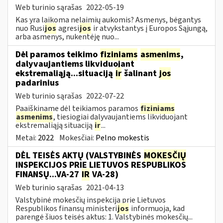
Web turinio sąrašas
2022-05-19
Kas yra laikoma nelaimių aukomis? Asmenys, bėgantys
nuo Rusi
jos
agresi
jos
ir atvykstantys į Europos Sąjungą,
arba asmenys, nukentėję nuo...
Dėl paramos teikimo
fiziniams
asmenims
,
dalyvaujantiems likviduojant
ekstremaliąją...situaciją
ir
šalinant
jos
padarinius
Web turinio sąrašas
2022-07-22
Paaiškiname dėl teikiamos paramos
fiziniams
asmenims
, tiesiogiai dalyvaujantiems likviduojant
ekstremaliąją situaciją
ir
...
Metai:
2022
Mokesčiai:
Pelno mokestis
DĖL TEISĖS AKTŲ (VALSTYBINĖS
MOKESČIŲ
INSPEKCIJOS PRIE LIETUVOS RESPUBLIKOS
FINANSŲ...VA-27
IR
VA-28)
Web turinio sąrašas
2021-04-13
Valstybinė mokesčių inspekcija prie Lietuvos
Respublikos finansų ministeri
jos
informuoja, kad
parengė šiuos teisės aktus: 1. Valstybinės mokesčių...