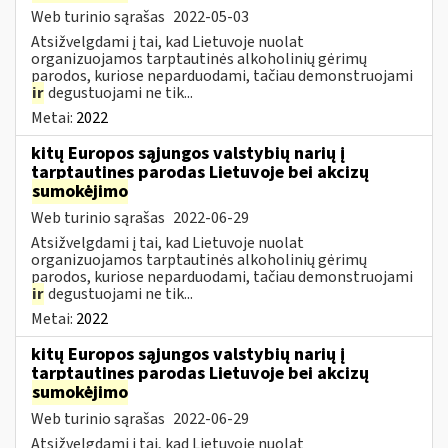
Web turinio sąrašas
2022-05-03
Atsižvelgdami į tai, kad Lietuvoje nuolat
organizuojamos tarptautinės alkoholinių gėrimų
parodos, kuriose neparduodami, tačiau demonstruojami
ir
degustuojami ne tik...
Metai:
2022
kitų Europos sąjungos valstybių narių į
tarptautines parodas Lietuvoje bei akcizų
sumokėjimo
Web turinio sąrašas
2022-06-29
Atsižvelgdami į tai, kad Lietuvoje nuolat
organizuojamos tarptautinės alkoholinių gėrimų
parodos, kuriose neparduodami, tačiau demonstruojami
ir
degustuojami ne tik...
Metai:
2022
kitų Europos sąjungos valstybių narių į
tarptautines parodas Lietuvoje bei akcizų
sumokėjimo
Web turinio sąrašas
2022-06-29
Atsižvelgdami į tai, kad Lietuvoje nuolat