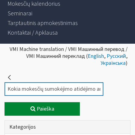
Mokesčių kalendorius
Seminarai
Tarptautinis apmokestinimas
Kontaktai / Apklausa
VMI Machine translation / VMI Машинный перевод /
VMI Машинний переклад (
English
,
Русский
,
Українська
)
Paieška
Kategorijos