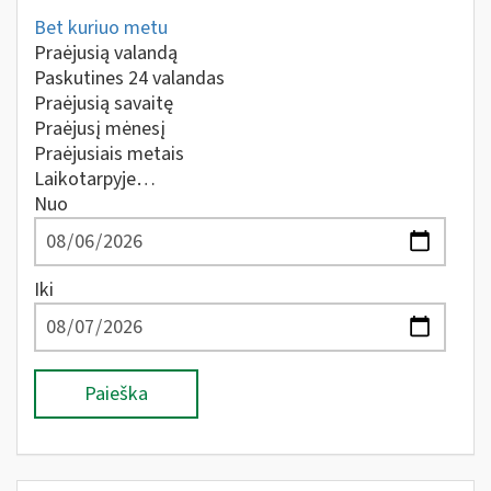
Bet kuriuo metu
Praėjusią valandą
Paskutines 24 valandas
Praėjusią savaitę
Praėjusį mėnesį
Praėjusiais metais
Laikotarpyje…
Nuo
Iki
Paieška