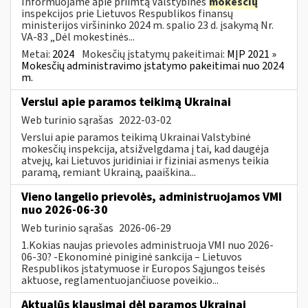
Informuojame apie priimtą Valstybinės
mokesčių
inspekcijos prie Lietuvos Respublikos finansų
ministerijos viršininko 2024 m. spalio 23 d. įsakymą Nr.
VA-83 „Dėl mokestinės...
Metai:
2024
Mokesčių įstatymų pakeitimai:
MĮP 2021 »
Mokesčių administravimo įstatymo pakeitimai nuo 2024
m.
Verslui apie paramos teikimą Ukrainai
Web turinio sąrašas
2022-03-02
Verslui apie paramos teikimą Ukrainai Valstybinė
mokesčių inspekcija, atsižvelgdama į tai, kad daugėja
atvejų, kai Lietuvos juridiniai ir fiziniai asmenys teikia
paramą, remiant Ukrainą, paaiškina...
Vieno langelio prievolės, administruojamos VMI
nuo 2026-06-30
Web turinio sąrašas
2026-06-29
1.Kokias naujas prievoles administruoja VMI nuo 2026-
06-30? -Ekonominė piniginė sankcija – Lietuvos
Respublikos įstatymuose ir Europos Sąjungos teisės
aktuose, reglamentuojančiuose poveikio...
Aktualūs klausimai dėl paramos Ukrainai