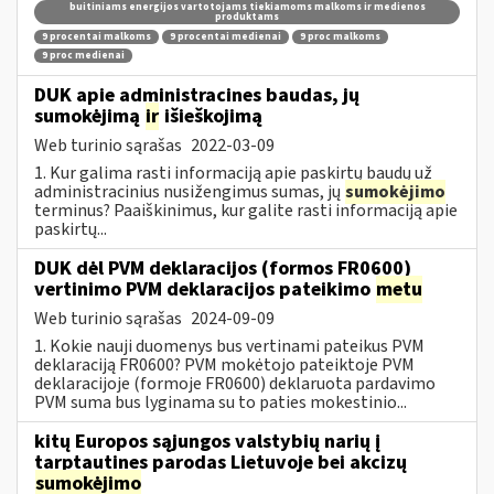
buitiniams energijos vartotojams tiekiamoms malkoms ir medienos
produktams
9 procentai malkoms
9 procentai medienai
9 proc malkoms
9 proc medienai
DUK apie administracines baudas, jų
sumokėjimą
ir
išieškojimą
Web turinio sąrašas
2022-03-09
1. Kur galima rasti informaciją apie paskirtų baudų už
administracinius nusižengimus sumas, jų
sumokėjimo
terminus? Paaiškinimus, kur galite rasti informaciją apie
paskirtų...
DUK dėl PVM deklaracijos (formos FR0600)
vertinimo PVM deklaracijos pateikimo
metu
Web turinio sąrašas
2024-09-09
1. Kokie nauji duomenys bus vertinami pateikus PVM
deklaraciją FR0600? PVM mokėtojo pateiktoje PVM
deklaracijoje (formoje FR0600) deklaruota pardavimo
PVM suma bus lyginama su to paties mokestinio...
kitų Europos sąjungos valstybių narių į
tarptautines parodas Lietuvoje bei akcizų
sumokėjimo