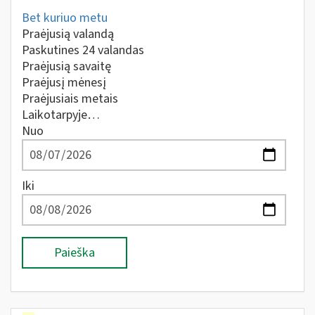
Bet kuriuo metu
Praėjusią valandą
Paskutines 24 valandas
Praėjusią savaitę
Praėjusį mėnesį
Praėjusiais metais
Laikotarpyje…
Nuo
Iki
Paieška