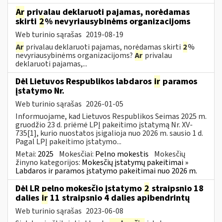
Ar
privalau deklaruoti pajamas, norėdamas
skirti
2
% nevyriausybinėms organizacijoms
Web turinio sąrašas
2019-08-19
Ar
privalau deklaruoti pajamas, norėdamas skirti
2
%
nevyriausybinėms organizacijoms?
Ar
privalau
deklaruoti pajamas,...
Dėl Lietuvos Respublikos labdaros
ir
paramos
įstatymo Nr.
Web turinio sąrašas
2026-01-05
Informuojame, kad Lietuvos Respublikos Seimas 2025 m.
gruodžio 23 d. priėmė LPĮ pakeitimo įstatymą Nr. XV-
735[1], kurio nuostatos įsigalioja nuo 2026 m. sausio 1 d.
Pagal LPĮ pakeitimo įstatymo...
Metai:
2025
Mokesčiai:
Pelno mokestis
Mokesčių
žinyno kategorijos:
Mokesčių įstatymų pakeitimai »
Labdaros ir paramos įstatymo pakeitimai nuo 2026 m.
Dėl LR pelno mokesčio įstatymo
2
straipsnio 18
dalies
ir
11 straipsnio 4 dalies apibendrintų
Web turinio sąrašas
2023-06-08