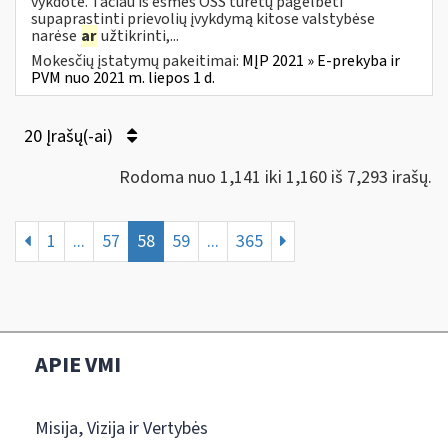
vykdote. Tačiau iš esmės OSS turėtų pagelbėti
supaprastinti prievolių įvykdymą kitose valstybėse
narėse
ar
užtikrinti,...
Mokesčių įstatymų pakeitimai:
MĮP 2021 » E-prekyba ir
PVM nuo 2021 m. liepos 1 d.
20 Įrašų(-ai)
Rodoma nuo 1,141 iki 1,160 iš 7,293 irašų.
1
...
57
58
59
...
365
APIE VMI
Misija, Vizija ir Vertybės