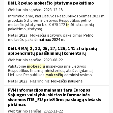
Dėl LR pelno mokesčio įstatymo pakeitimo
Web turinio sąrašas
2023-12-15
Informuojame, kad Lietuvos Respublikos Seimas 2023 m.
gruodžio 5 d. priėmė Lietuvos Respublikos pelno
mokesčio įstatymo Nr. IX-675 172
ir
46¹ straipsnių
pakeitimo įstatymą...
Metai:
2023
Mokesčių įstatymų pakeitimai:
Pelno
mokesčio pakeitimai nuo 2024 m.
Dėl LR MAĮ
2
, 12, 25, 27, 126, 141 straipsnių
apibendrintų paaiškinimų (komentarų
Web turinio sąrašas
2023-08-22
Valstybinė
mokesčių
inspekcija prie Lietuvos
Respublikos finansų ministerijos, atsižvelgdama į
Lietuvos Respublikos
mokesčių
administravimo...
Metai:
2023
Pagrindinis:
Mokesčio naujiena
PVM informacijos mainams tarp Europos
Sąjungos valstybių skirtos informacinės
sistemos ITIS_EU priežiūros paslaugų viešasis
pirkimas
Web turinio sąrašas
2022-11-22