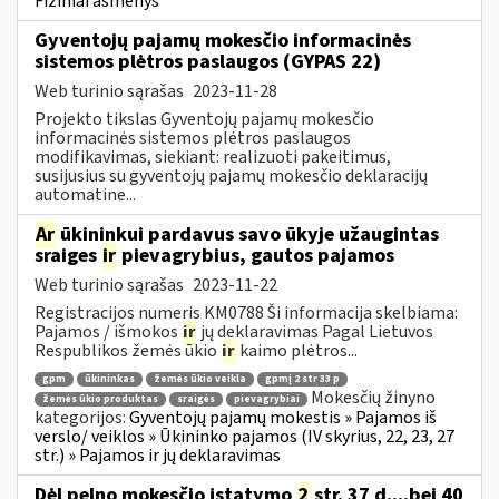
Fiziniai asmenys
Gyventojų pajamų mokesčio informacinės
sistemos plėtros paslaugos (GYPAS 22)
Web turinio sąrašas
2023-11-28
Projekto tikslas Gyventojų pajamų mokesčio
informacinės sistemos plėtros paslaugos
modifikavimas, siekiant: realizuoti pakeitimus,
susijusius su gyventojų pajamų mokesčio deklaracijų
automatine...
Ar
ūkininkui pardavus savo ūkyje užaugintas
sraiges
ir
pievagrybius, gautos pajamos
Web turinio sąrašas
2023-11-22
Registracijos numeris KM0788 Ši informacija skelbiama:
Pajamos / išmokos
ir
jų deklaravimas Pagal Lietuvos
Respublikos žemės ūkio
ir
kaimo plėtros...
gpm
ūkininkas
žemės ūkio veikla
gpmį 2 str 33 p
Mokesčių žinyno
žemės ūkio produktas
sraigės
pievagrybiai
kategorijos:
Gyventojų pajamų mokestis » Pajamos iš
verslo/ veiklos » Ūkininko pajamos (IV skyrius, 22, 23, 27
str.) » Pajamos ir jų deklaravimas
Dėl pelno mokesčio įstatymo
2
str. 37 d....bei 40