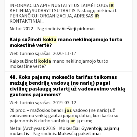
INFORMACIJA APIE NUSTATYTUS LAIMĖTOJUS
IR
KETINIMĄ SUDARYTI SUTARTIS Paslaugų pirkimai I.
PERKANČIOJI ORGANIZACIJA, ADRESAS
IR
KONTAKTINIAI...
Metai:
2022
Pagrindinis:
Viešieji pirkimai
Kaip sužinoti
kokia
mano nekilnojamojo turto
mokestinė vertė?
Web turinio sąrašas
2020-11-17
Kaip sužinoti
kokia
mano nekilnojamojo turto
mokestinė vertė?
48. Koks pajamų mokesčio tarifas taikomas
mažųjų bendrijų vadovų (ne narių) pagal
civilinę paslaugų sutartį už vadovavimo veiklą
gautoms pajamoms?
Web turinio sąrašas
2019-03-12
20 proc. – mažosios bendri
jos
vadovo (ne nario) už
vadovavimo veiklą gautai pajamų daliai, kuri kartu su
pajamomis iš darbo santykių
ar
jų esmę...
Metai (Archyvas):
2019
Mokesčiai:
Gyventojų pajamų
mokestis
Pagrindinis:
Mokesčių pakeitimai