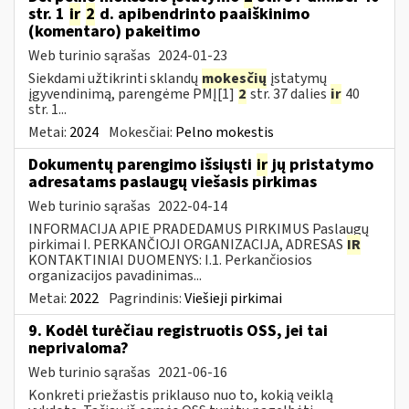
str. 1
ir
2
d. apibendrinto paaiškinimo
(komentaro) pakeitimo
Web turinio sąrašas
2024-01-23
Siekdami užtikrinti sklandų
mokesčių
įstatymų
įgyvendinimą, parengėme PMĮ[1]
2
str. 37 dalies
ir
40
str. 1...
Metai:
2024
Mokesčiai:
Pelno mokestis
Dokumentų parengimo išsiųsti
ir
jų pristatymo
adresatams paslaugų viešasis pirkimas
Web turinio sąrašas
2022-04-14
INFORMACIJA APIE PRADEDAMUS PIRKIMUS Paslaugų
pirkimai I. PERKANČIOJI ORGANIZACIJA, ADRESAS
IR
KONTAKTINIAI DUOMENYS: I.1. Perkančiosios
organizacijos pavadinimas...
Metai:
2022
Pagrindinis:
Viešieji pirkimai
9. Kodėl turėčiau registruotis OSS, jei tai
neprivaloma?
Web turinio sąrašas
2021-06-16
Konkreti priežastis priklauso nuo to, kokią veiklą