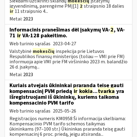
Siekdami užtikrinti sklandų
mokesčių
įstatymų
įgyvendinimą, parengėme PMĮ[1]
2
straipsnio 18 dalies
ir
11 straipsnio 4...
Metai:
2023
Informacinis pranešimas dėl įsakymų VA-
2
, VA-
71
ir
VA-128 pakeitimo.
Web turinio sąrašas
2023-04-27
Valstybinė
mokesčių
inspekcija prie Lietuvos
Respublikos finansų ministerijos (toliau ― VMI prie FM)
informuoja apie VMI prie FM viršininko 2023 m. balandžio
26 d. įsakymą...
Metai:
2023
Kuriais atvejais ūkininkai praranda teisę gauti
kompensacinį PVM priedą
ir
kokia
...
tvarka
yra
išregistruojami iš ūkininkų, kuriems taikoma
kompensacinio PVM tarifo
Web turinio sąrašas
2025-05-26
Registracijos numeris KM0958 Ši informacija skelbiama:
Kompensacinio PVM tarifo schemos taikymas
ūkininkams (97–100 str.) Ūkininkas praranda teisę gauti
kompensacinį 6 proc. priedą, jeigu atsiranda...