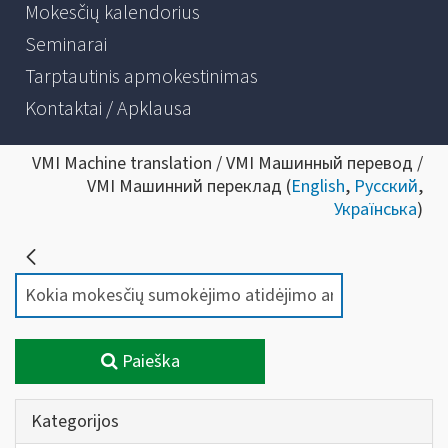
Mokesčių kalendorius
Seminarai
Tarptautinis apmokestinimas
Kontaktai / Apklausa
VMI Machine translation / VMI Машинный перевод /
VMI Машинний переклад (
English
,
Русский
,
Українська
)
Paieška
Kategorijos