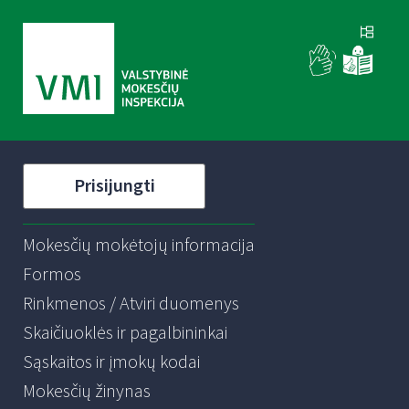
Prisijungti
Mokesčių mokėtojų informacija
Formos
Rinkmenos / Atviri duomenys
Skaičiuoklės ir pagalbininkai
Sąskaitos ir įmokų kodai
Mokesčių žinynas