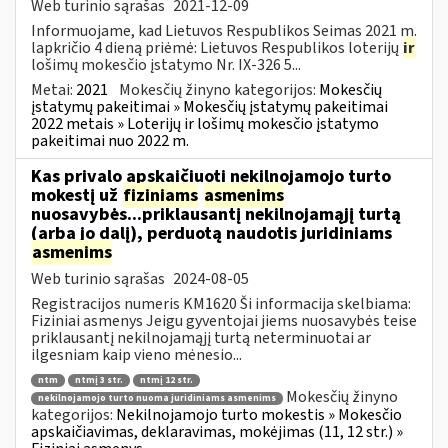
Web turinio sąrašas
2021-12-09
Informuojame, kad Lietuvos Respublikos Seimas 2021 m.
lapkričio 4 dieną priėmė: Lietuvos Respublikos loterijų
ir
lošimų mokesčio įstatymo Nr. IX-326 5...
Metai:
2021
Mokesčių žinyno kategorijos:
Mokesčių
įstatymų pakeitimai » Mokesčių įstatymų pakeitimai
2022 metais » Loterijų ir lošimų mokesčio įstatymo
pakeitimai nuo 2022 m.
Kas privalo apskaičiuoti nekilnojamojo turto
mokestį už
fiziniams
asmenims
nuosavybės...priklausantį nekilnojamąjį turtą
(arba jo dalį), perduotą naudotis juridiniams
asmenims
Web turinio sąrašas
2024-08-05
Registracijos numeris KM1620 Ši informacija skelbiama:
Fiziniai asmenys Jeigu gyventojai jiems nuosavybės teise
priklausantį nekilnojamąjį turtą neterminuotai ar
ilgesniam kaip vieno mėnesio...
ntm
ntmį 3 str.
ntmį 12 str.
Mokesčių žinyno
nekilnojamojo turto nuoma juridiniams asmenims
kategorijos:
Nekilnojamojo turto mokestis » Mokesčio
apskaičiavimas, deklaravimas, mokėjimas (11, 12 str.) »