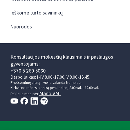
Ieškome turto savininkų
Nuorodos
Konsultacijos mokesčių klausimais ir paslaugos
gyventojams:
+370 5 260 5060
Darbo laikas: I-IV 8.00-17.00, V 8.00-15.45.
Prieššventinę dieną - viena valanda trumpiau.
Kiekvieno mėnesio antrą penktadienį 8.00 val. - 12.00 val.
Mano VMI
Paklausimas per