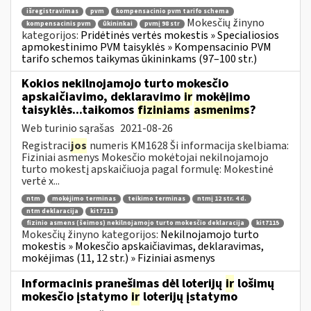
išregistravimas
pvm
kompensacinio pvm tarifo schema
Mokesčių žinyno
kompensacinis pvm
ūkininkai
pvmį 98 str
kategorijos:
Pridėtinės vertės mokestis » Specialiosios
apmokestinimo PVM taisyklės » Kompensacinio PVM
tarifo schemos taikymas ūkininkams (97–100 str.)
Kokios nekilnojamojo turto mokesčio
apskaičiavimo, deklaravimo
ir
mokėjimo
taisyklės...taikomos
fiziniams
asmenims
?
Web turinio sąrašas
2021-08-26
Registraci
jos
numeris KM1628 Ši informacija skelbiama:
Fiziniai asmenys Mokesčio mokėtojai nekilnojamojo
turto mokestį apskaičiuoja pagal formulę: Mokestinė
vertė x...
ntm
mokėjimo terminas
teikimo terminas
ntmį 12 str. 4 d.
ntm deklaracija
kit7111
fizinio asmens (šeimos) nekilnojamojo turto mokesčio deklaracija
kit7115
Mokesčių žinyno kategorijos:
Nekilnojamojo turto
mokestis » Mokesčio apskaičiavimas, deklaravimas,
mokėjimas (11, 12 str.) » Fiziniai asmenys
Informacinis pranešimas dėl loterijų
ir
lošimų
mokesčio įstatymo
ir
loterijų įstatymo