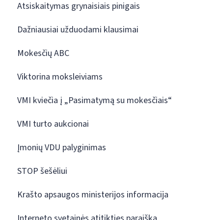
Atsiskaitymas grynaisiais pinigais
Dažniausiai užduodami klausimai
Mokesčių ABC
Viktorina moksleiviams
VMI kviečia į „Pasimatymą su mokesčiais“
VMI turto aukcionai
Įmonių VDU palyginimas
STOP šešėliui
Krašto apsaugos ministerijos informacija
Interneto svetainės atitikties paraiška