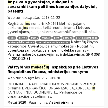
Ar
privalo gyventojas, aukojantis
savarankiškam politinės kampanijos dalyviui,
pateikti
Web turinio sąrašas
2018-11-22
Registraci
jos
numeris KM0161 Metinės pajamų
deklaraci
jos
nereikia teikti nuolatiniams Lietuvos
gyventojams, aukojantiems savarankiškam politinės...
auka
dalyvis
fr0001
fr0001p
gpm
gpm308
politinė kampanija
Mokesčių žinyno
pajamų deklaravimas
metinė pajamų deklaracija
kategorijos:
Gyventojų pajamų mokestis » Nuolatinių
gyventojų samprata, pajamos ir jų deklaravimas »
Pajamų mokesčio sumokėjimas ir deklaravimas GPM 308
iki 2018-12-31
Valstybinės
mokesčių
inspekcijos prie Lietuvos
Respublikos finansų ministerijos mokymo
Web turinio sąrašas
2020-08-20
INFORMACIJA APIE PRADEDAMUS PIRKIMUS Paslaugų
pirkimai I. PERKANČIOJI ORGANIZACIJA, ADRESAS
IR
KONTAKTINIAI DUOMENYS: I.1. Perkančiosios
organizacijos pavadinimas...
Metai:
2020
Pagrindinis:
Viešieji pirkimai