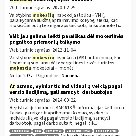
Web turinio sąrašas
2020-02-25
Valstybinė
mokesčių
inspekcija (toliau – VMI),
palaikydama aukštą aptarnavimo kokybę, siekia, kad
mokesčiai būtų teisingai apskaičiuoti, laiku sumokėti...
VMI: jau galima teikti paraiškas dėl mokestinės
pagalbos priemonių taikymo
Web turinio sąrašas
2022-11-04
Valstybinė
mokesčių
inspekcija (VMI) informuoja, kad
finansinių sunkumų dėl energetinės krizės turintys
mokesčių
mokėtojai – įmonės...
Metai:
2022
Pagrindinis:
Naujiena
Ar
asmuo, vykdantis individualią veiklą pagal
verslo liudijimą, gali samdyti darbuotojus
Web turinio sąrašas
2024-03-22
Registracijos numeris KM0613 Ši informacija skelbiama:
Teisės, pareigos ir apribojimai Asmuo, vykdantis
individualią veiklą pagal verslo liudijimą, samdyti
darbuotojų pagal darbo sutartį negali tik...
darbuotojas
gpm
samdymas
verslo liudijimas
darbo sutartis