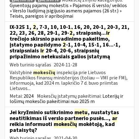
Mokesčių žinyno kategorijos:
gpmį 2 str 22 d
gpmį 10 str 2 d
Gyventojų pajamų mokestis » Pajamos iš verslo/ veiklos
» Verslo liudijimą įsigijusio asmens pajamos (26 str.) »
Teisės, pareigos ir apribojimai
IX-325 1,
2
, 7-3, 10, 10-1, 16, 20, 20-1, 20-3, 21,
22, 23, 26, 28, 29-1, 29-
2
, straipsnių...
ir
trečiojo skirsnio pavadinimo pakeitimo,
įstatymo papildymo
2
-1, 10-4, 15-1, 16...-1,
straipsniais
ir
20-4, 20-6, straipsnių
pripažinimo netekusiais galios įstatymą
Web turinio sąrašas
2024-11-28
Valstybinė
mokesčių
inspekcija prie Lietuvos
Respublikos finansų ministerijos (toliau — VMI prie FM),
informuoja, kad 2024 m. lapkričio 7 d. buvo priimtas
Lietuvos...
Metai:
2024
Mokesčių įstatymų pakeitimai:
Loterijų ir
lošimų mokesčio pakeitimai nuo 2025 m
Jei kryžminio sutikrinimo
metu
, nustatytas
neatitikimas iš verslo partnerio pusės...,
ar
reikia informuoti
mokesčių
mokėtoją, kad
pataisytų?
Web turinio sąrašas
2021-04-30