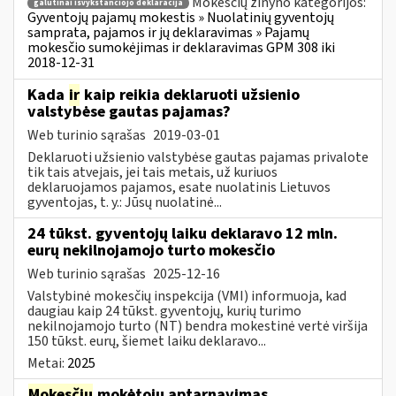
Mokesčių žinyno kategorijos:
galutinai išvykstančiojo deklaracija
Gyventojų pajamų mokestis » Nuolatinių gyventojų
samprata, pajamos ir jų deklaravimas » Pajamų
mokesčio sumokėjimas ir deklaravimas GPM 308 iki
2018-12-31
Kada
ir
kaip reikia deklaruoti užsienio
valstybėse gautas pajamas?
Web turinio sąrašas
2019-03-01
Deklaruoti užsienio valstybėse gautas pajamas privalote
tik tais atvejais, jei tais metais, už kuriuos
deklaruojamos pajamos, esate nuolatinis Lietuvos
gyventojas, t. y.: Jūsų nuolatinė...
24 tūkst. gyventojų laiku deklaravo 12 mln.
eurų nekilnojamojo turto mokesčio
Web turinio sąrašas
2025-12-16
Valstybinė mokesčių inspekcija (VMI) informuoja, kad
daugiau kaip 24 tūkst. gyventojų, kurių turimo
nekilnojamojo turto (NT) bendra mokestinė vertė viršija
150 tūkst. eurų, šiemet laiku deklaravo...
Metai:
2025
Mokesčių
mokėtojų aptarnavimas