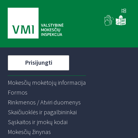
Prisijungti
Mokesčių mokėtojų informacija
Formos
Rinkmenos / Atviri duomenys
Skaičiuoklės ir pagalbininkai
Sąskaitos ir įmokų kodai
Mokesčių žinynas