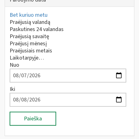
Bet kuriuo metu
Praėjusią valandą
Paskutines 24 valandas
Praėjusią savaitę
Praėjusį mėnesį
Praėjusiais metais
Laikotarpyje…
Nuo
Iki
Paieška