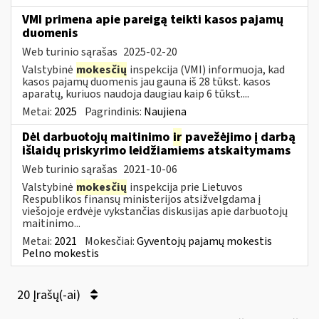
VMI primena apie pareigą teikti kasos pajamų
duomenis
Web turinio sąrašas
2025-02-20
Valstybinė
mokesčių
inspekcija (VMI) informuoja, kad
kasos pajamų duomenis jau gauna iš 28 tūkst. kasos
aparatų, kuriuos naudoja daugiau kaip 6 tūkst....
Metai:
2025
Pagrindinis:
Naujiena
Dėl darbuotojų maitinimo
ir
pavežėjimo į darbą
išlaidų priskyrimo leidžiamiems atskaitymams
Web turinio sąrašas
2021-10-06
Valstybinė
mokesčių
inspekcija prie Lietuvos
Respublikos finansų ministerijos atsižvelgdama į
viešojoje erdvėje vykstančias diskusijas apie darbuotojų
maitinimo...
Metai:
2021
Mokesčiai:
Gyventojų pajamų mokestis
Pelno mokestis
20 Įrašų(-ai)