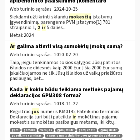
apibendrinto paaiškinimo (komentaro
Web turinio sąrašas
2024-10-25
Siekdami užtikrinti sklandų
mokesčių
įstatymų
įgyvendinimą, parengėme PVM įstatymo[1] 781
straipsnio 1,
2
ir
5 dalies...
Metai:
2024
Ar
galima atimti visą sumokėtų įmokų sumą?
Web turinio sąrašas
2020-02-20
Taip, jeigu tenkinamos tokios sąlygos: Jūsų patirtos
išlaidos ne didesnės kaip 2000 Eur. Į šią 2000 Eur sumą
įskaičiuojamos ne tik Jūsų išlaidos už vaikų priežiūros
paslaugas, bet...
Kada
ir
kokiu būdu teikiama metinės pajamų
deklaracijos GPM308 forma?
Web turinio sąrašas
2018-11-22
Registraci
jos
numeris KM0142 Pateikimo terminas
Deklaracija turi būti pateikta
ir
mokėtinas pajamų
mokestis sumokėtas pasibaigus metams, iki kitų...
gpm
gpm308
versijos
gpmį 29 str
gpmį 27 str
gpmį 28 str
pateikimo terminas
tapusio nuolatiniu lietuvos gyventoju deklaracija