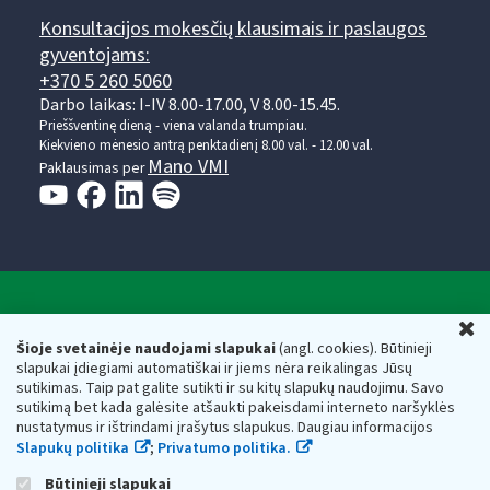
Konsultacijos mokesčių klausimais ir paslaugos
gyventojams:
+370 5 260 5060
Darbo laikas: I-IV 8.00-17.00, V 8.00-15.45.
Prieššventinę dieną - viena valanda trumpiau.
Kiekvieno mėnesio antrą penktadienį 8.00 val. - 12.00 val.
Mano VMI
Paklausimas per
Valstybinė mokesčių inspekcija prie Lietuvos
U
Respublikos finansų ministerijos
Šioje svetainėje naudojami slapukai
(angl. cookies). Būtinieji
slapukai įdiegiami automatiškai ir jiems nėra reikalingas Jūsų
Biudžetinė įstaiga. Juridinio asmens kodas — 188659752,
sutikimas. Taip pat galite sutikti ir su kitų slapukų naudojimu. Savo
adresas: Vasario 16-osios g. 14, 01107 Vilnius, Lietuva, el.paštas:
sutikimą bet kada galėsite atšaukti pakeisdami interneto naršyklės
vmi@vmi.lt
, E. pristatymo dėžutės adresas 188659752
nustatymus ir ištrindami įrašytus slapukus. Daugiau informacijos
Duomenys apie Valstybinę mokesčių inspekciją prie Lietuvos
Slapukų politika
;
Privatumo politika.
Respublikos finansų ministerijos kaupiami ir saugomi Juridinių
asmenų registre
Būtinieji slapukai