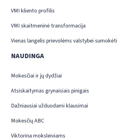
VMI kliento profilis
VMI skaitmeninė transformacija
Vienas langelis prievolėms valstybei sumokėti
NAUDINGA
Mokesčiai ir jų dydžiai
Atsiskaitymas grynaisiais pinigais
Dažniausiai užduodami klausimai
Mokesčių ABC
Viktorina moksleiviams