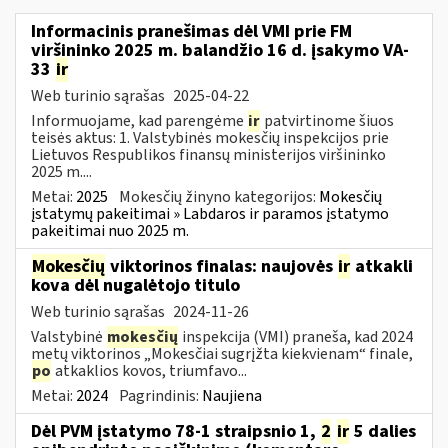
Informacinis pranešimas dėl VMI prie FM
viršininko 2025 m. balandžio 16 d. įsakymo VA-
33
ir
Web turinio sąrašas
2025-04-22
Informuojame, kad parengėme
ir
patvirtinome šiuos
teisės aktus: 1. Valstybinės mokesčių inspekcijos prie
Lietuvos Respublikos finansų ministerijos viršininko
2025 m....
Metai:
2025
Mokesčių žinyno kategorijos:
Mokesčių
įstatymų pakeitimai » Labdaros ir paramos įstatymo
pakeitimai nuo 2025 m.
Mokesčių
viktorinos finalas: naujovės
ir
atkakli
kova dėl nugalėtojo titulo
Web turinio sąrašas
2024-11-26
Valstybinė
mokesčių
inspekcija (VMI) praneša, kad 2024
metų viktorinos „Mokesčiai sugrįžta kiekvienam“ finale,
po
atkaklios kovos, triumfavo...
Metai:
2024
Pagrindinis:
Naujiena
Dėl PVM įstatymo 78-1 straipsnio 1,
2
ir
5 dalies