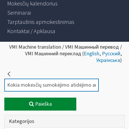
Mokesčių kalendorius
Seminarai
Tarptautinis apmokestinimas
Kontaktai / Apklausa
VMI Machine translation / VMI Машинный перевод /
VMI Машинний переклад (
English
,
Русский
,
Українська
)
Paieška
Kategorijos