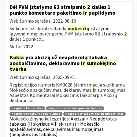
Dėl PVM įstatymo 62 straipsnio
2
dalies 1
punkto komentaro pakeitimo
ir
papildymo
Web turinio sąrašas
2022-08-10
Siekdami užtikrinti sklandų
mokesčių
įstatymų
įgyvendinimą, parengėme PVM įstatymo 6
2
straipsnio
2
dalies 1 punkto...
Metai:
2022
Kokia
yra akcizų už neapdorotą tabaką
apskaičiavimo, deklaravimo
ir
sumokėjimo
tvarka
Web turinio sąrašas
2025-09-01
Registracijos numeris KM3028 Ši informacija skelbiama:
Mokesčio apskaičiavimas, deklaravimas
ir
sumokėjimas
Aspektas Komentarai Mokestinis laikotarpis Akcizų
deklaracijos...
neapdorotas tabakas
neapdoroto tabako apmokestinimas
neapdoroto tabako deklaravimas
neapdoroto tabako akcizų sumokėjimas
Mokesčių žinyno kategorijos:
Akcizai » Neapdorotas
tabakas (II skyriaus VIII skirsnis) » Mokesčio
apskaičiavimas, deklaravimas ir sumokėjimas
(neapdorotas tabakas)