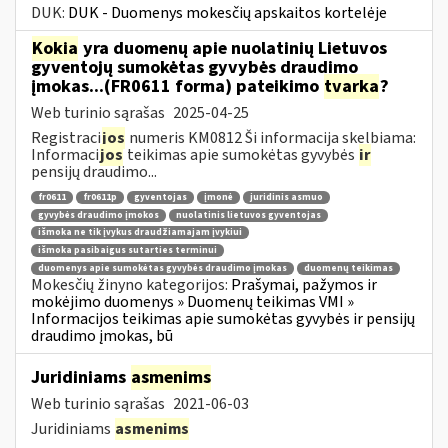
DUK:
DUK - Duomenys mokesčių apskaitos kortelėje
Kokia
yra duomenų apie nuolatinių Lietuvos
gyventojų sumokėtas gyvybės draudimo
įmokas...(FR0611 forma) pateikimo
tvarka
?
Web turinio sąrašas
2025-04-25
Registraci
jos
numeris KM0812 Ši informacija skelbiama:
Informaci
jos
teikimas apie sumokėtas gyvybės
ir
pensijų draudimo...
fr0611
fr0611p
gyventojas
įmonė
juridinis asmuo
gyvybės draudimo įmokos
nuolatinis lietuvos gyventojas
išmoka ne tik įvykus draudžiamajam įvykiui
išmoka pasibaigus sutarties terminui
duomenys apie sumokėtas gyvybės draudimo įmokas
duomenų teikimas
Mokesčių žinyno kategorijos:
Prašymai, pažymos ir
mokėjimo duomenys » Duomenų teikimas VMI »
Informacijos teikimas apie sumokėtas gyvybės ir pensijų
draudimo įmokas, bū
Juridiniams
asmenims
Web turinio sąrašas
2021-06-03
Juridiniams
asmenims