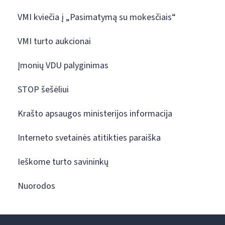
VMI kviečia į „Pasimatymą su mokesčiais“
VMI turto aukcionai
Įmonių VDU palyginimas
STOP šešėliui
Krašto apsaugos ministerijos informacija
Interneto svetainės atitikties paraiška
Ieškome turto savininkų
Nuorodos