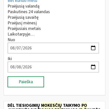
Bet kuriuo metu
Praėjusią valandą
Paskutines 24 valandas
Praėjusią savaitę
Praėjusį mėnesį
Praėjusiais metais
Laikotarpyje…
Nuo
Iki
Paieška
DĖL TIESIOGINIŲ
MOKESČIŲ
TAIKYMO
PO