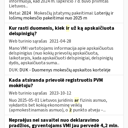
informuoja, kad 2024 m. lapkričio 7 d. buvo priimtas
Lietuvos...
Metai:
2024
Mokesčių įstatymų pakeitimai:
Loterijų ir
lošimų mokesčio pakeitimai nuo 2025 m
Kur rasti duomenis, kiek
ir
už ką apskaičiuota
delspinigių?
Web turinio sąrašas
2021-04-28
Mano VMI vartotojams informacija apie apskaičiuotus
delspinigius (nuo kokių prievolių apskaičiuota,
laikotarpis, kada apskaičiuoti delspinigiai, delspinigių
dydis, apskaičiuota suma...
DUK:
DUK - Duomenys mokesčių apskaitos kortelėje
Kada atsiranda prievolė registruotis PVM
mokėtoju?
Web turinio sąrašas
2023-10-12
Nuo 2025-05-01 Lietuvos juridinis
ar
fizinis asmuo,
vykdantis bet kokią ekonominę veiklą
(apmokestinamasis asmuo), o
2
punkto atveju –...
Nepraėjus nei savaitei nuo deklaravimo
pradžios, gyventojams VMI jau pervedė 4,2 mln.