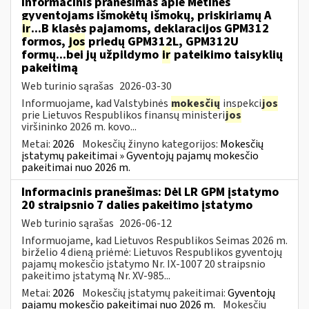
Informacinis pranešimas apie Metinės
gyventojams išmokėtų išmokų, priskiriamų A
ir
...B klasės pajamoms, deklaracijos GPM312
formos,
jos
priedų GPM312L, GPM312U
formų...bei jų užpildymo
ir
pateikimo taisyklių
pakeitimą
Web turinio sąrašas
2026-03-30
Informuojame, kad Valstybinės
mokesčių
inspekci
jos
prie Lietuvos Respublikos finansų ministeri
jos
viršininko 2026 m. kovo...
Metai:
2026
Mokesčių žinyno kategorijos:
Mokesčių
įstatymų pakeitimai » Gyventojų pajamų mokesčio
pakeitimai nuo 2026 m.
Informacinis pranešimas: Dėl LR GPM įstatymo
20 straipsnio 7 dalies pakeitimo įstatymo
Web turinio sąrašas
2026-06-12
Informuojame, kad Lietuvos Respublikos Seimas 2026 m.
birželio 4 dieną priėmė: Lietuvos Respublikos gyventojų
pajamų mokesčio įstatymo Nr. IX-1007 20 straipsnio
pakeitimo įstatymą Nr. XV-985...
Metai:
2026
Mokesčių įstatymų pakeitimai:
Gyventojų
pajamų mokesčio pakeitimai nuo 2026 m.
Mokesčių