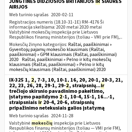
JUNGTINĖS DIDŽIOSIOS BRITANIJOS
IR
ŠIAURĖS
AIRIJOS
Web turinio sąrašas
2020-02-11
Registracijos numeris (18.10-31-1E) RM-4176 Ši
informacija skelbiama: 2020 metai 2020 metai
Valstybinė mokesčių inspekcija prie Lietuvos
Respublikos finansų ministerijos (toliau – VMI prie FM),...
Mokesčių žinyno kategorijos:
Raštai, paaiškinimai »
Gyventojų pajamų mokesčio klausimais (Raštai,
paaiškinimai) » GPM klausimais (Raštai, paaiškinimai)
2020
Raštai, paaiškinimai » Pelno ir kitų mokesčių
klausimais (Raštai, paaiškinimai) » Pelno ir kitų
mokesčių klausimais (Raštai, paaiškinimai) 2020
IX-325 1,
2
, 7-3, 10, 10-1, 16, 20, 20-1, 20-3, 21,
22, 23, 26, 28, 29-1, 29-
2
, straipsnių...
ir
trečiojo skirsnio pavadinimo pakeitimo,
įstatymo papildymo
2
-1, 10-4, 15-1, 16...-1,
straipsniais
ir
20-4, 20-6, straipsnių
pripažinimo netekusiais galios įstatymą
Web turinio sąrašas
2024-11-28
Valstybinė
mokesčių
inspekcija prie Lietuvos
Respublikos finansų ministerijos (toliau — VMI prie FM),