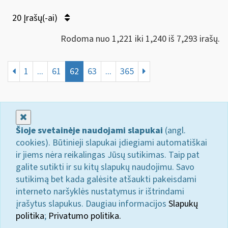
20 Įrašų(-ai)
Rodoma nuo 1,221 iki 1,240 iš 7,293 irašų.
1
...
61
62
63
...
365
Uždaryti
Šioje svetainėje naudojami slapukai
(angl.
cookies). Būtinieji slapukai įdiegiami automatiškai
ir jiems nėra reikalingas Jūsų sutikimas. Taip pat
galite sutikti ir su kitų slapukų naudojimu. Savo
sutikimą bet kada galėsite atšaukti pakeisdami
interneto naršyklės nustatymus ir ištrindami
įrašytus slapukus. Daugiau informacijos
Slapukų
politika
;
Privatumo politika.