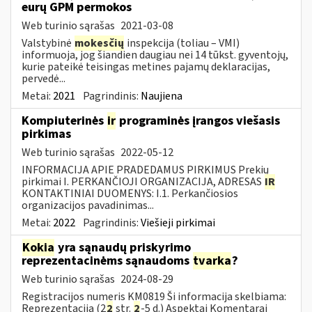
eurų GPM permokos
Web turinio sąrašas
2021-03-08
Valstybinė
mokesčių
inspekcija (toliau – VMI)
informuoja, jog šiandien daugiau nei 14 tūkst. gyventojų,
kurie pateikė teisingas metines pajamų deklaracijas,
pervedė...
Metai:
2021
Pagrindinis:
Naujiena
Kompiuterinės
ir
programinės įrangos viešasis
pirkimas
Web turinio sąrašas
2022-05-12
INFORMACIJA APIE PRADEDAMUS PIRKIMUS Prekių
pirkimai I. PERKANČIOJI ORGANIZACIJA, ADRESAS
IR
KONTAKTINIAI DUOMENYS: I.1. Perkančiosios
organizacijos pavadinimas...
Metai:
2022
Pagrindinis:
Viešieji pirkimai
Kokia
yra sąnaudų priskyrimo
reprezentacinėms sąnaudoms
tvarka
?
Web turinio sąrašas
2024-08-29
Registracijos numeris KM0819 Ši informacija skelbiama:
Reprezentacija (2
2
str.
2
-5 d.) Aspektai Komentarai