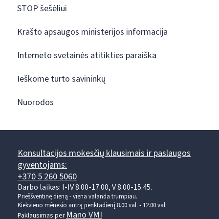
STOP šešėliui
Krašto apsaugos ministerijos informacija
Interneto svetainės atitikties paraiška
Ieškome turto savininkų
Nuorodos
Konsultacijos mokesčių klausimais ir paslaugos
gyventojams:
+370 5 260 5060
Darbo laikas: I-IV 8.00-17.00, V 8.00-15.45.
Prieššventinę dieną - viena valanda trumpiau.
Kiekvieno mėnesio antrą penktadienį 8.00 val. - 12.00 val.
Mano VMI
Paklausimas per