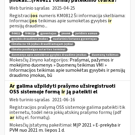
įmokas...(FR0611 forma) pateikimo
tvarka
?
Web turinio sąrašas
2025-04-25
Registraci
jos
numeris KM0812 Ši informacija skelbiama:
Informaci
jos
teikimas apie sumokėtas gyvybės
ir
pensijų draudimo...
fr0611
fr0611p
gyventojas
įmonė
juridinis asmuo
gyvybės draudimo įmokos
nuolatinis lietuvos gyventojas
išmoka ne tik įvykus draudžiamajam įvykiui
išmoka pasibaigus sutarties terminui
duomenys apie sumokėtas gyvybės draudimo įmokas
duomenų teikimas
Mokesčių žinyno kategorijos:
Prašymai, pažymos ir
mokėjimo duomenys » Duomenų teikimas VMI »
Informacijos teikimas apie sumokėtas gyvybės ir pensijų
draudimo įmokas, bū
Ar
galima užpildyti prašymo užsiregistruoti
OSS sistemoje formą
ir
ją pateikti el
Web turinio sąrašas
2021-06-16
Registracijos prašymą OSS sistemoje galima pateikti tik
internetu, todėl nėra jokių atskirų prašymo formų (pdf
ar
kitų el. formatų).
Mokesčių įstatymų pakeitimai:
MĮP 2021 » E-prekyba ir
PVM nuo 2021 m. liepos 1 d.