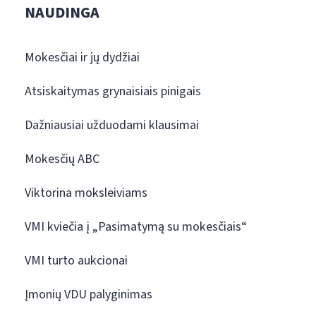
NAUDINGA
Mokesčiai ir jų dydžiai
Atsiskaitymas grynaisiais pinigais
Dažniausiai užduodami klausimai
Mokesčių ABC
Viktorina moksleiviams
VMI kviečia į „Pasimatymą su mokesčiais“
VMI turto aukcionai
Įmonių VDU palyginimas