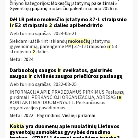
žinyno kategorijos:
Mokesčių įstatymų pakeitimai »
Gyventojų pajamų mokesčio pakeitimai nuo 2026 m.
Dėl LR pelno mokesčio įstatymo 37-1 straipsnio
ir
53 straipsnio
2
dalies apibendrinto
Web turinio sąrašas
2024-05-21
Siekdami užtikrinti sklandų
mokesčių
įstatymų
įgyvendinimą, parengėme PMĮ 37-1 straipsnio
ir
53
straipsnio
2
dalies...
Metai:
2024
Darbuotojų saugos
ir
sveikatos, gaisrinės
saugos
ir
civilinės saugos priežiūros paslaugų
Web turinio sąrašas
2022-08-25
INFORMACIJA APIE PRADEDAMUS PIRKIMUS Paslaugų
pirkimai I. PERKANČIOJI ORGANIZACIJA, ADRESAS
IR
KONTAKTINIAI DUOMENYS: I.1. Perkančiosios
organizacijos pavadinimas...
Metai:
2022
Pagrindinis:
Viešieji pirkimai
Kokia
yra duomenų apie nuolatinių Lietuvos
gyventojų sumokėtas gyvybės draudimo