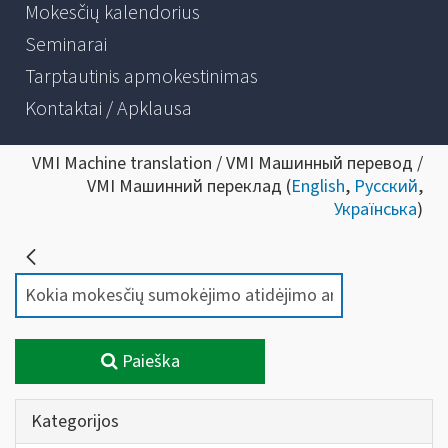
Mokesčių kalendorius
Seminarai
Tarptautinis apmokestinimas
Kontaktai / Apklausa
VMI Machine translation / VMI Машинный перевод /
VMI Машинний переклад (
English
,
Русский
,
Українська
)
Paieška
Kategorijos