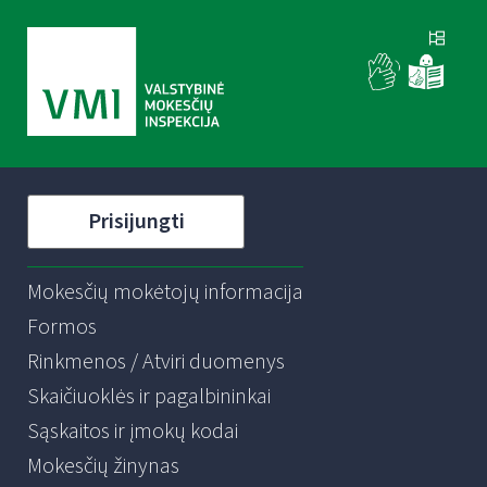
Prisijungti
Mokesčių mokėtojų informacija
Formos
Rinkmenos / Atviri duomenys
Skaičiuoklės ir pagalbininkai
Sąskaitos ir įmokų kodai
Mokesčių žinynas