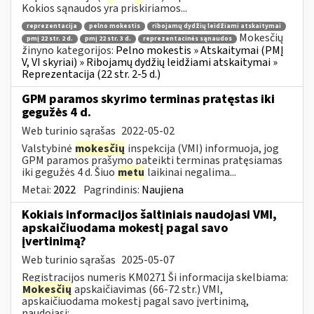
Kokios sąnaudos yra priskiriamos...
reprezentacija
pelno mokestis
ribojamų dydžių leidžiami atskaitymai
Mokesčių
pmį 22 str. 2 d.
pmį 22 str. 3 d.
reprezentacinės sąnaudos
žinyno kategorijos:
Pelno mokestis » Atskaitymai (PMĮ
V, VI skyriai) » Ribojamų dydžių leidžiami atskaitymai »
Reprezentacija (22 str. 2-5 d.)
GPM paramos skyrimo terminas pratęstas iki
gegužės 4 d.
Web turinio sąrašas
2022-05-02
Valstybinė
mokesčių
inspekcija (VMI) informuoja, jog
GPM paramos prašymo pateikti terminas pratęsiamas
iki gegužės 4 d. Šiuo
metu
laikinai negalima...
Metai:
2022
Pagrindinis:
Naujiena
Kokiais informacijos šaltiniais naudojasi VMI,
apskaičiuodama mokestį pagal savo
įvertinimą?
Web turinio sąrašas
2025-05-07
Registracijos numeris KM0271 Ši informacija skelbiama:
Mokesčių
apskaičiavimas (66-72 str.) VMI,
apskaičiuodama mokestį pagal savo įvertinimą,
naudojasi:...