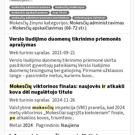
mokesčių administravimas
mokesčių mokėtojas
mokesčio apskaičiavimas
maį 70 str.
mokesčių administratoriaus įvertinimas
informacijos šaltiniai
Mokesčių žinyno kategorijos:
Mokesčių administravimas
» Mokesčių apskaičiavimas (66-72 str.)
Verslo liudijimo duomenų tikrinimo priemonės
aprašymas
Web turinio sąrašas
2021-09-21
Verslo liudijimo duomenų tikrinimo priemonė skirta
pasitikrint gyventojų pateikiamų Verslo liudijimo
duomenų teisingumą bei galiojimą. Pirmame užklausos
lange: - pasirinkite metus, kuriems buvo...
Mokesčių
viktorinos finalas: naujovės
ir
atkakli
kova dėl nugalėtojo titulo
Web turinio sąrašas
2024-11-26
Valstybinė
mokesčių
inspekcija (VMI) praneša, kad 2024
metų viktorinos „Mokesčiai sugrįžta kiekvienam“ finale,
po
atkaklios kovos, triumfavo...
Metai:
2024
Pagrindinis:
Naujiena