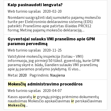
Kaip pasinaudoti lengvata?
Web turinio sąrašas
2020-02-20
Norėdami susigrąžinti dalį sumokėto pajamų mokesčio
turite per Elektroninio deklaravimo sistemą (EDS)
pateikti: Pranešimo apie patirtas išlaidas PRC912
formą; Metinę pajamų mokesčio deklaraciją....
Gyventojai sulauks VMI pranešimo apie GPM
paramos pervedimą
Web turinio sąrašas
2020-11-25
Valstybinė mokesčių inspekcija (toliau – VMI)
informuoja, jog pirmieji 50 tūkst. gyventojų, kurie GPM
paramą skyrė e. būdu, šiandien sulauks VMI pranešimų
apie jų paramos prašymo įvykdymą. Iš viso...
Metai:
2020
Pagrindinis:
Naujiena
Mokesčių
administravimo procedūros
Web turinio sąrašas
2020-04-07
Kasos aparatų
ir
grynųjų pinigų priėmimo dokumentų
naudojimas Mokesčio apskaičiavimas
ir
perskaičiavimas
Mokesčių
...