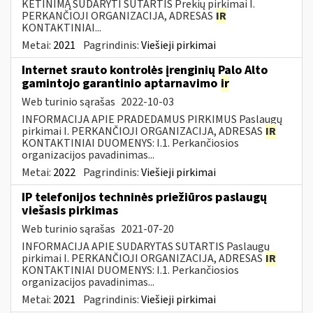
KETINIMĄ SUDARYTI SUTARTIS Prekių pirkimai I.
PERKANČIOJI ORGANIZACIJA, ADRESAS
IR
KONTAKTINIAI...
Metai:
2021
Pagrindinis:
Viešieji pirkimai
Internet srauto kontrolės įrenginių Palo Alto
gamintojo garantinio aptarnavimo
ir
Web turinio sąrašas
2022-10-03
INFORMACIJA APIE PRADEDAMUS PIRKIMUS Paslaugų
pirkimai I. PERKANČIOJI ORGANIZACIJA, ADRESAS
IR
KONTAKTINIAI DUOMENYS: I.1. Perkančiosios
organizacijos pavadinimas...
Metai:
2022
Pagrindinis:
Viešieji pirkimai
IP telefonijos techninės priežiūros paslaugų
viešasis pirkimas
Web turinio sąrašas
2021-07-20
INFORMACIJA APIE SUDARYTAS SUTARTIS Paslaugų
pirkimai I. PERKANČIOJI ORGANIZACIJA, ADRESAS
IR
KONTAKTINIAI DUOMENYS: I.1. Perkančiosios
organizacijos pavadinimas...
Metai:
2021
Pagrindinis:
Viešieji pirkimai