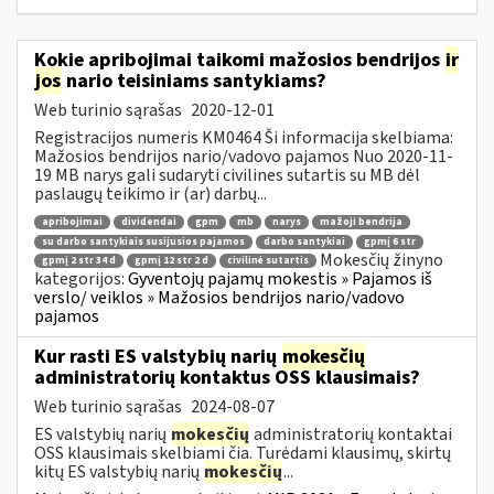
Kokie apribojimai taikomi mažosios bendrijos
ir
jos
nario teisiniams santykiams?
Web turinio sąrašas
2020-12-01
Registracijos numeris KM0464 Ši informacija skelbiama:
Mažosios bendrijos nario/vadovo pajamos Nuo 2020-11-
19 MB narys gali sudaryti civilines sutartis su MB dėl
paslaugų teikimo ir (ar) darbų...
apribojimai
dividendai
gpm
mb
narys
mažoji bendrija
su darbo santykiais susijusios pajamos
darbo santykiai
gpmį 6 str
Mokesčių žinyno
gpmį 2 str 34 d
gpmį 12 str 2 d
civilinė sutartis
kategorijos:
Gyventojų pajamų mokestis » Pajamos iš
verslo/ veiklos » Mažosios bendrijos nario/vadovo
pajamos
Kur rasti ES valstybių narių
mokesčių
administratorių kontaktus OSS klausimais?
Web turinio sąrašas
2024-08-07
ES valstybių narių
mokesčių
administratorių kontaktai
OSS klausimais skelbiami čia. Turėdami klausimų, skirtų
kitų ES valstybių narių
mokesčių
...