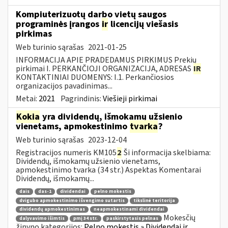
Kompiuterizuotų darbo vietų saugos
programinės įrangos
ir
licencijų viešasis
pirkimas
Web turinio sąrašas
2021-01-25
INFORMACIJA APIE PRADEDAMUS PIRKIMUS Prekių
pirkimai I. PERKANČIOJI ORGANIZACIJA, ADRESAS
IR
KONTAKTINIAI DUOMENYS: I.1. Perkančiosios
organizacijos pavadinimas...
Metai:
2021
Pagrindinis:
Viešieji pirkimai
Kokia
yra dividendų, išmokamų užsienio
vienetams, apmokestinimo
tvarka
?
Web turinio sąrašas
2023-12-04
Registracijos numeris KM105
2
Ši informacija skelbiama:
Dividendų, išmokamų užsienio vienetams,
apmokestinimo tvarka (34 str.) Aspektas Komentarai
Dividendų, išmokamų...
dais
das-1
dividendai
pelno mokestis
dvigubo apmokestinimo išvengimo sutartis
tikslinė teritorija
dividendų apmokestinimas
neapmokestinami dividendai
Mokesčių
dalyvavimo išimtis
pmį 34 str.
paskirstytasis pelnas
žinyno kategorijos:
Pelno mokestis » Dividendai ir