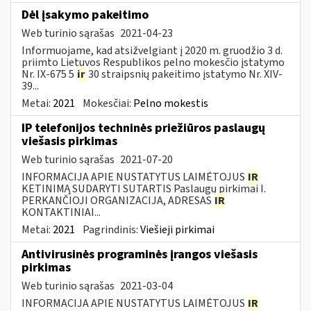
Dėl įsakymo pakeitimo
Web turinio sąrašas
2021-04-23
Informuojame, kad atsižvelgiant į 2020 m. gruodžio 3 d.
priimto Lietuvos Respublikos pelno mokesčio įstatymo
Nr. IX-675 5
ir
30 straipsnių pakeitimo įstatymo Nr. XIV-
39...
Metai:
2021
Mokesčiai:
Pelno mokestis
IP telefonijos techninės priežiūros paslaugų
viešasis pirkimas
Web turinio sąrašas
2021-07-20
INFORMACIJA APIE NUSTATYTUS LAIMĖTOJUS
IR
KETINIMĄ SUDARYTI SUTARTIS Paslaugų pirkimai I.
PERKANČIOJI ORGANIZACIJA, ADRESAS
IR
KONTAKTINIAI...
Metai:
2021
Pagrindinis:
Viešieji pirkimai
Antivirusinės programinės įrangos viešasis
pirkimas
Web turinio sąrašas
2021-03-04
INFORMACIJA APIE NUSTATYTUS LAIMĖTOJUS
IR