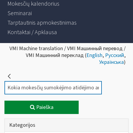
Mokesčių kalendorius
Seminarai
Tarptautinis apmokestinimas
Kontaktai / Apklausa
VMI Machine translation / VMI Машинный перевод /
VMI Машинний переклад (
English
,
Русский
,
Українська
)
Paieška
Kategorijos