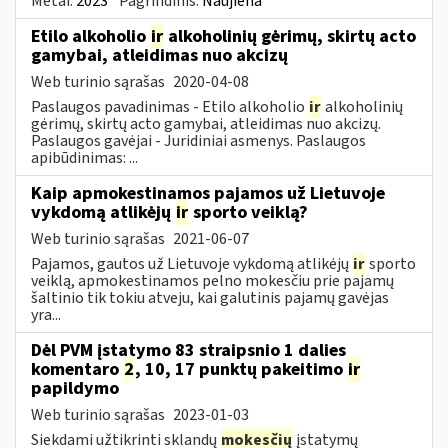
Metai:
2023
Pagrindinis:
Naujiena
Etilo alkoholio
ir
alkoholinių gėrimų, skirtų acto
gamybai, atleidimas nuo akcizų
Web turinio sąrašas
2020-04-08
Paslaugos pavadinimas - Etilo alkoholio
ir
alkoholinių
gėrimų, skirtų acto gamybai, atleidimas nuo akcizų.
Paslaugos gavėjai - Juridiniai asmenys. Paslaugos
apibūdinimas: ...
Kaip apmokestinamos pajamos už Lietuvoje
vykdomą atlikėjų
ir
sporto veiklą?
Web turinio sąrašas
2021-06-07
Pajamos, gautos už Lietuvoje vykdomą atlikėjų
ir
sporto
veiklą, apmokestinamos pelno mokesčiu prie pajamų
šaltinio tik tokiu atveju, kai galutinis pajamų gavėjas
yra...
Dėl PVM įstatymo 83 straipsnio 1 dalies
komentaro
2
, 10, 17 punktų pakeitimo
ir
papildymo
Web turinio sąrašas
2023-01-03
Siekdami užtikrinti sklandų
mokesčių
įstatymų