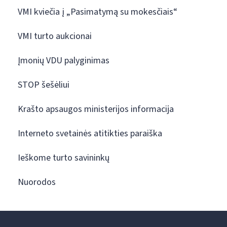
VMI kviečia į „Pasimatymą su mokesčiais“
VMI turto aukcionai
Įmonių VDU palyginimas
STOP šešėliui
Krašto apsaugos ministerijos informacija
Interneto svetainės atitikties paraiška
Ieškome turto savininkų
Nuorodos