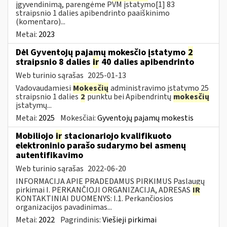
įgyvendinimą, parengėme PVM įstatymo[1] 83
straipsnio 1 dalies apibendrinto paaiškinimo
(komentaro)...
Metai:
2023
Dėl Gyventojų pajamų mokesčio įstatymo
2
straipsnio 8 dalies
ir
40 dalies apibendrinto
Web turinio sąrašas
2025-01-13
Vadovaudamiesi
Mokesčių
administravimo įstatymo 25
straipsnio 1 dalies
2
punktu bei Apibendrintų
mokesčių
įstatymų...
Metai:
2025
Mokesčiai:
Gyventojų pajamų mokestis
Mobiliojo
ir
stacionariojo kvalifikuoto
elektroninio parašo sudarymo bei asmenų
autentifikavimo
Web turinio sąrašas
2022-06-20
INFORMACIJA APIE PRADEDAMUS PIRKIMUS Paslaugų
pirkimai I. PERKANČIOJI ORGANIZACIJA, ADRESAS
IR
KONTAKTINIAI DUOMENYS: I.1. Perkančiosios
organizacijos pavadinimas...
Metai:
2022
Pagrindinis:
Viešieji pirkimai