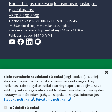
Konsultacijos mokesčių klausimais ir paslaugos
gyventojams:
+370 5 260 5060
Darbo laikas: I-IV 8.00-17.00, V 8.00-15.45.
Prieššventinę dieną - viena valanda trumpiau.
Kiekvieno mėnesio antrą penktadienį 8.00 val. - 12.00 val.
Mano VMI
Paklausimas per
Valstybinė mokesčių inspekcija prie Lietuvos
U
Respublikos finansų ministerijos
Šioje svetainėje naudojami slapukai
(angl. cookies). Būtinieji
slapukai įdiegiami automatiškai ir jiems nėra reikalingas Jūsų
Biudžetinė įstaiga. Juridinio asmens kodas — 188659752,
sutikimas. Taip pat galite sutikti ir su kitų slapukų naudojimu. Savo
adresas: Vasario 16-osios g. 14, 01107 Vilnius, Lietuva, el.paštas:
sutikimą bet kada galėsite atšaukti pakeisdami interneto naršyklės
vmi@vmi.lt
, E. pristatymo dėžutės adresas 188659752
nustatymus ir ištrindami įrašytus slapukus. Daugiau informacijos
Duomenys apie Valstybinę mokesčių inspekciją prie Lietuvos
Slapukų politika
;
Privatumo politika.
Respublikos finansų ministerijos kaupiami ir saugomi Juridinių
asmenų registre
Būtinieji slapukai