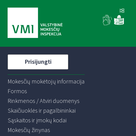
Prisijungti
Mokesčių mokėtojų informacija
Formos
Rinkmenos / Atviri duomenys
Skaičiuoklės ir pagalbininkai
Sąskaitos ir įmokų kodai
Mokesčių žinynas