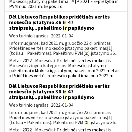
Mokesčių įstatymų pakeitimai:
MĮP 2021 » E-prekyba ir
PVM nuo 2021 m. liepos 1 d.
Dėl Lietuvos Respublikos pridėtinės vertės
mokesčio įstatymo 36
ir
47
straipsnių...pakeitimo
ir
papildymo
Web turinio sąrašas
2022-01-04
Informuojame, kad 2021 m. gruodžio 23 d. priimtas
Pridėtinės vertės mokesčio įstatymo pakeitimas[1]
(toliau − Pakeitimas). Pakeitimu PVM[
2
] įstatymo 36...
Metai:
2022
Mokesčiai:
Pridėtinės vertės mokestis
Mokesčių žinyno kategorijos:
Mokesčių įstatymų
pakeitimai » Mokesčių įstatymų pakeitimai 2022 metais
» Pridėtinės vertės mokesčio pakeitimai nuo 2022 m.
Dėl Lietuvos Respublikos pridėtinės vertės
mokesčio įstatymo 36
ir
47
straipsnių...pakeitimo
ir
papildymo
Web turinio sąrašas
2022-01-04
Informuojame, kad 2021 m. gruodžio 23 d. priimtas
Pridėtinės vertės mokesčio įstatymo pakeitimas[1]
(toliau − Pakeitimas). Pakeitimu PVM[
2
] įstatymo 36...
Metai:
2022
Mokesčiai:
Pridėtinės vertės mokestis