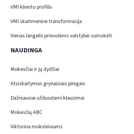
VMI kliento profilis
VMI skaitmeninė transformacija
Vienas langelis prievolėms valstybei sumokėti
NAUDINGA
Mokesčiai ir jų dydžiai
Atsiskaitymas grynaisiais pinigais
Dažniausiai užduodami klausimai
Mokesčių ABC
Viktorina moksleiviams