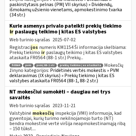
paskirstytasis pelnas (PMĮ VII skyrius) » Dividendų,
išmokamų užsienio vienetams, apmokestinimo tvarka
(34 str.)
Kurie asmenys privalo pateikti prekių tiekimo
ir
paslaugų teikimo į kitas ES valstybes
Web turinio sąrašas
2025-07-02
Registraci
jos
numeris KM1154 Ši informacija skelbiama:
Prekių tiekimo
ir
paslaugų teikimo į kitas ES valstybes
ataskaita FR0564 (88-1 str.) Prekių...
Mokesčių
fr0564
pvm
pvmį 88-1 str
prekių tiekimo į es ataskaita
žinyno kategorijos:
Pridėtinės vertės mokestis » PVM
deklaravimas (IX skyrius) » Prekių tiekimo į kitas ES
valstybes ataskaita FR0564 (88-1, 88-2 str.)
NT mokesčiui sumokėti – daugiau nei trys
savaitės
Web turinio sąrašas
2023-11-21
Valstybinė
mokesčių
inspekcija (VMI) informuoja, kad
gyventojai, kurių turimo nekilnojamojo turto (NT)
bendra mokestinė vertė viršija neapmokestinamąją ribą
– 150 tūkst....