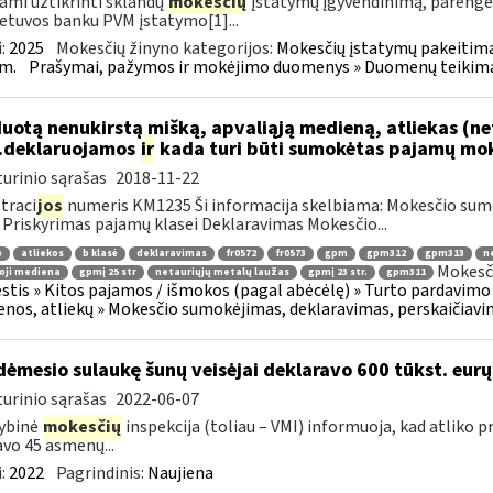
ami užtikrinti sklandų
mokesčių
įstatymų įgyvendinimą, paren
ietuvos banku PVM įstatymo[1]...
:
2025
Mokesčių žinyno kategorijos:
Mokesčių įstatymų pakeitima
m.
Prašymai, pažymos ir mokėjimo duomenys » Duomenų teikimas 
uotą nenukirstą mišką, apvaliąją medieną, atliekas (ne
..deklaruojamos
ir
kada turi būti sumokėtas pajamų mok
urinio sąrašas
2018-11-22
traci
jos
numeris KM1235 Ši informacija skelbiama: Mokesčio sum
 Priskyrimas pajamų klasei Deklaravimas Mokesčio...
ė
atliekos
b klasė
deklaravimas
fr0572
fr0573
gpm
gpm312
gpm313
n
Mokesči
oji mediena
gpmį 25 str
netauriųjų metalų laužas
gpmį 23 str.
gpm311
tis » Kitos pajamos / išmokos (pagal abėcėlę) » Turto pardavimo
nos, atliekų » Mokesčio sumokėjimas, deklaravimas, perskaičiav
dėmesio sulaukę šunų veisėjai deklaravo 600 tūkst. eur
urinio sąrašas
2022-06-07
ybinė
mokesčių
inspekcija (toliau – VMI) informuoja, kad atliko p
javo 45 asmenų...
:
2022
Pagrindinis:
Naujiena