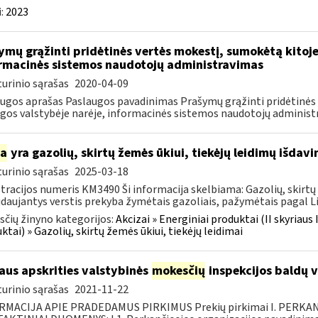
:
2023
ymų grąžinti pridėtinės vertės mokestį, sumokėtą kitoj
rmacinės sistemos naudotojų administravimas
urinio sąrašas
2020-04-09
ugos aprašas Paslaugos pavadinimas Prašymų grąžinti pridėtinės
gos valstybėje narėje, informacinės sistemos naudotojų administra
ia
yra gazolių, skirtų žemės ūkiui, tiekėjų leidimų išdav
urinio sąrašas
2025-03-18
tracijos numeris KM3490 Ši informacija skelbiama: Gazolių, skirtų 
daujantys verstis prekyba žymėtais gazoliais, pažymėtais pagal Li
čių žinyno kategorijos:
Akcizai » Energiniai produktai (II skyriaus 
ktai) » Gazolių, skirtų žemės ūkiui, tiekėjų leidimai
iaus apskrities valstybinės
mokesčių
inspekcijos baldų v
urinio sąrašas
2021-11-22
RMACIJA APIE PRADEDAMUS PIRKIMUS Prekių pirkimai I. PERKA