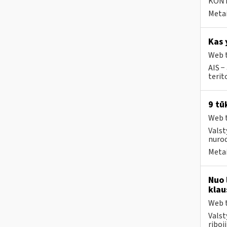
KONTA
Metai
Kas 
Web t
AIS −
terit
9 tū
Web t
Valst
nurod
Metai
Nuo 
klau
Web t
Valst
riboj