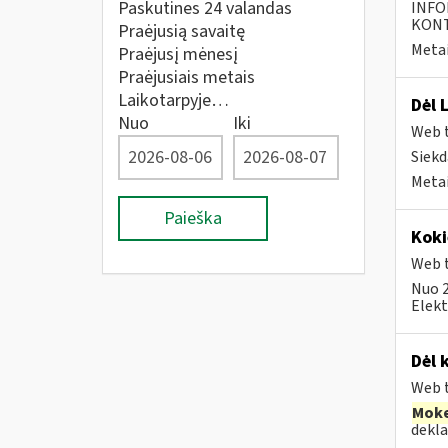
Paskutines 24 valandas
INFO
KONTA
Praėjusią savaitę
Metai
Praėjusį mėnesį
Praėjusiais metais
Laikotarpyje…
Dėl 
Nuo
Iki
Web t
Siekd
Metai
Paieška
Koki
Web t
Nuo 2
Elekt
Dėl 
Web t
Moke
dekla