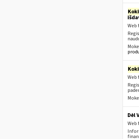
Kok
išd
Web t
Regis
naudo
Mokes
produ
Kok
Web t
Regis
paden
Mokes
Dėl 
Web t
Infor
finan