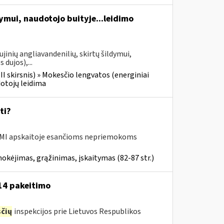
dymui, naudotojo buityje...leidimo
jinių angliavandenilių, skirtų šildymui,
 dujos),...
III skirsnis) » Mokesčio lengvatos (energiniai
dotojų leidima
ti?
MI apskaitoje esančioms nepriemokoms
kėjimas, grąžinimas, įskaitymas (82-87 str.)
-14 pakeitimo
čių
inspekcijos prie Lietuvos Respublikos