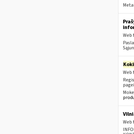
Metai
Praš
info
Web t
Pasla
Sąjun
Kok
Web t
Regis
pagei
Mokes
produ
Viln
Web t
INFO