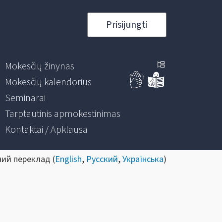
Prisijungti
Mokesčių žinynas
Mokesčių kalendorius
Seminarai
Tarptautinis apmokestinimas
Kontaktai / Apklausa
ний переклад (
English
,
Русский
,
Українська
)