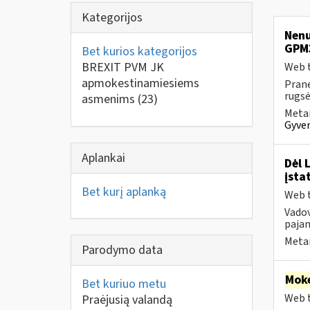
Kategorijos
Nenu
GPM
Bet kurios kategorijos
BREXIT PVM JK
Web t
apmokestinamiesiems
Prane
rugsėj
asmenims
(23)
Metai
Gyven
Aplankai
Dėl 
įsta
Bet kurį aplanką
Web t
Vado
pajam
Metai
Parodymo data
Moke
Bet kuriuo metu
Web t
Praėjusią valandą