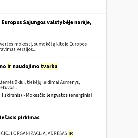
e Europos Sąjungos valstybėje narėje,
 vertės mokestį, sumokėtą kitoje Europos
vimas Versijos...
imo
ir
naudojimo
tvarka
žemės ūkiui, tiekėjų leidimai Asmenys,
etuvos...
III skirsnis) » Mokesčio lengvatos (energiniai
iešasis pirkimas
NČIOJI ORGANIZACIJA, ADRESAS
IR