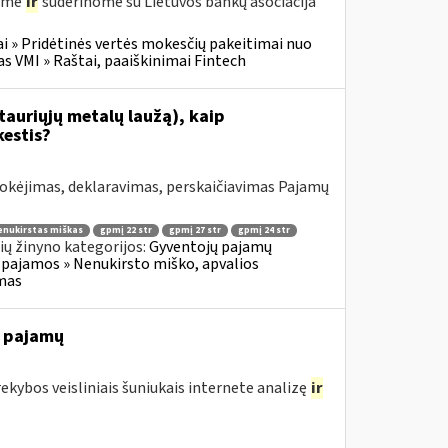
gėme
ir
suderinome su Lietuvos bankų asociacija
i » Pridėtinės vertės mokesčių pakeitimai nuo
VMI » Raštai, paaiškinimai Fintech
tauriųjų metalų laužą), kaip
estis?
okėjimas, deklaravimas, perskaičiavimas Pajamų
enukirstas miškas
gpmį 22 str
gpmį 27 str
gpmį 24 str
ų žinyno kategorijos:
Gyventojų pajamų
 pajamos » Nenukirsto miško, apvalios
imas
ų pajamų
rekybos veisliniais šuniukais internete analizę
ir