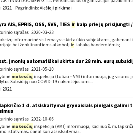
KTINIAI DUOMENYS: I.1. Perkančiosios organizacijos pavadinimas
:
2021
Pagrindinis:
Viešieji pirkimai
yra AIS, EPRIS, OSS, SVS, TIES
ir
kaip prie jų prisijungti 
urinio sąrašas
2020-03-23
 akcizų informacinė sistema yra skirta ūkio subjektams, gabenan
orijoje bei ženklinantiems alkoholį
ir
tabaką banderolėmis;...
kst. įmonių automatiškai skirta dar 28 mln. eurų subsidi
urinio sąrašas
2021-05-10
ybinė
mokesčių
inspekcija (toliau – VMI) informuoja, jog visoms į
ytus Subsidijų nuo COVID-19 nukentėjusioms...
:
2021
lapkričio 1 d. atsiskaitymai grynaisiais pinigais galimi ti
simus
urinio sąrašas
2022-10-06
ybinė
mokesčių
inspekcija (VMI) informuoja, kad nuo š. m. lapkričio
imo įstatymas, pagal kurį atsiskaitymai...