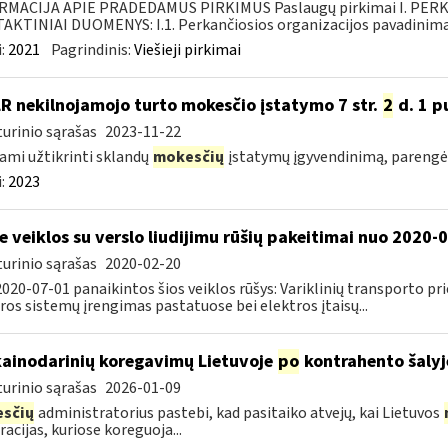
RMACIJA APIE PRADEDAMUS PIRKIMUS Paslaugų pirkimai I. PER
KTINIAI DUOMENYS: I.1. Perkančiosios organizacijos pavadinimas
:
2021
Pagrindinis:
Viešieji pirkimai
LR nekilnojamojo turto mokesčio įstatymo 7 str.
2
d. 1 pu
urinio sąrašas
2023-11-22
ami užtikrinti sklandų
mokesčių
įstatymų įgyvendinimą, parengė
:
2023
e veiklos su verslo liudijimu rūšių pakeitimai nuo 2020-
urinio sąrašas
2020-02-20
020-07-01 panaikintos šios veiklos rūšys: Variklinių transporto p
ros sistemų įrengimas pastatuose bei elektros įtaisų...
kainodarinių koregavimų Lietuvoje
po
kontrahento šalyj
urinio sąrašas
2026-01-09
sčių
administratorius pastebi, kad pasitaiko atvejų, kai Lietuvos
racijas, kuriose koreguoja...