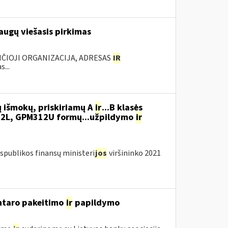
augų viešasis pirkimas
ANČIOJI ORGANIZACIJA, ADRESAS
IR
...
 išmokų, priskiriamų A
ir
...B klasės
2L, GPM312U formų...užpildymo
ir
spublikos finansų ministeri
jos
viršininko 2021
entaro pakeitimo
ir
papildymo