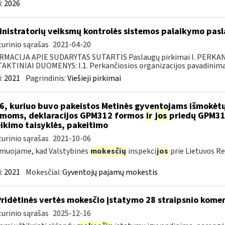
:
2026
nistratorių veiksmų kontrolės sistemos palaikymo pasl
urinio sąrašas
2021-04-20
RMACIJA APIE SUDARYTAS SUTARTIS Paslaugų pirkimai I. PERK
KTINIAI DUOMENYS: I.1. Perkančiosios organizacijos pavadinimas
:
2021
Pagrindinis:
Viešieji pirkimai
6, kuriuo buvo pakeistos Metinės gyventojams išmokėtų
moms, deklaracijos GPM312 formos
ir
jos
priedų GPM31
ikimo taisyklės, pakeitimo
urinio sąrašas
2021-10-06
muojame, kad Valstybinės
mokesčių
inspekci
jos
prie Lietuvos Re
:
2021
Mokesčiai:
Gyventojų pajamų mokestis
Pridėtinės vertės mokesčio įstatymo 28 straipsnio kom
urinio sąrašas
2025-12-16