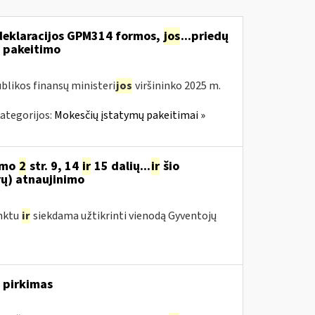
deklaracijos GPM314 formos,
jos
...priedų
 pakeitimo
blikos finansų ministeri
jos
viršininko 2025 m.
ategorijos:
Mokesčių įstatymų pakeitimai »
ymo
2
str. 9, 14
ir
15 dalių...
ir
šio
rų) atnaujinimo
nktu
ir
siekdama užtikrinti vienodą Gyventojų
 pirkimas