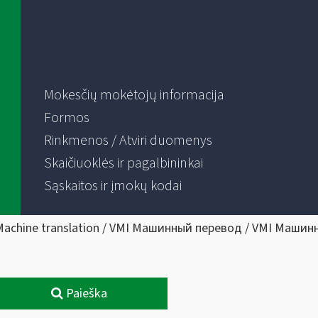
Mokesčių mokėtojų informacija
Formos
Rinkmenos / Atviri duomenys
Skaičiuoklės ir pagalbininkai
Sąskaitos ir įmokų kodai
Machine translation / VMI Машинный перевод / VMI Машин
Paieška