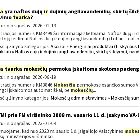
ia
yra naftos dujų
ir
dujinių angliavandenilių, skirtų šil
avimo
tvarka
?
urinio sąrašas
2026-01-13
tracijos numeris KM3499 Ši informacija skelbiama: Naftos dujų ir du
tojų leidimai Naftos dujų ir dujinių angliavandenilių (toliau – naftos
čių žinyno kategorijos:
Akcizai » Energiniai produktai (II skyriaus 
ktai) » Naftos dujų ir dujinių angliavandenilių, skirtų šildymui, nau
ia
tvarka
mokesčių
permoka įskaitoma skoloms padeng
urinio sąrašas
2026-06-19
tracijos numeris KM3846
Mokesčių
permokose esančios sumos V
gti įskaitomos automatiškai, be
mokesčių
...
čių žinyno kategorijos:
Mokesčių administravimas » Mokesčių sumo
VMI prie FM viršininko 2008 m. vasario 11 d. įsakymo VA
urinio sąrašas
2023-01-04
muojame, kad nuo 2023 m. sausio 1 d. įsigaliojo Valstybinės
mokes
sų ministerijos viršininko...