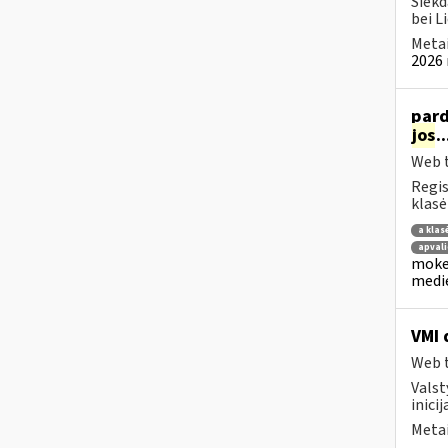
Siekd
bei L
Metai
2026 
pard
jos
.
Web t
Regis
klasė
a klas
apvali
mokes
medie
VMI 
Web t
Valst
inici
Metai