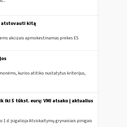
...
/ atstovauti kitą
tiems akcizais apmokestinamas prekes ES
jos
monėms, kurios atitiko nustatytus kriterijus,
k iki 5 tūkst. eurų: VMI atsako į aktualius
 1 d. įsigalioja Atsiskaitymų grynaisiais pinigais