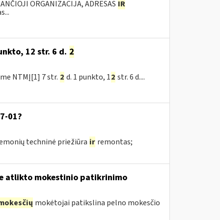
KANČIOJI ORGANIZACIJA, ADRESAS
IR
...
nkto, 12 str. 6 d.
2
me NTMĮ[1] 7 str.
2
d. 1 punkto, 1
2
str. 6 d....
07-01?
riemonių techninė priežiūra
ir
remontas;
e atlikto mokestinio patikrinimo
mokesčių
mokėtojai patikslina pelno mokesčio