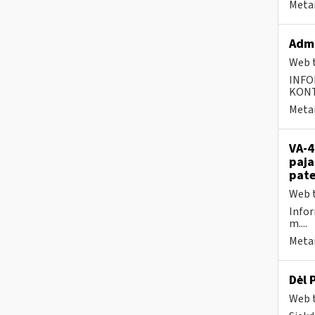
Metai
Admi
Web t
INFO
KONTA
Metai
VA-4
paja
pate
Web t
Infor
m....
Metai
Dėl 
Web t