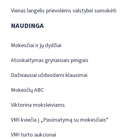
Vienas langelis prievolėms valstybei sumokėti
NAUDINGA
Mokesčiai ir jų dydžiai
Atsiskaitymas grynaisiais pinigais
Dažniausiai užduodami klausimai
Mokesčių ABC
Viktorina moksleiviams
VMI kviečia į „Pasimatymą su mokesčiais“
VMI turto aukcionai