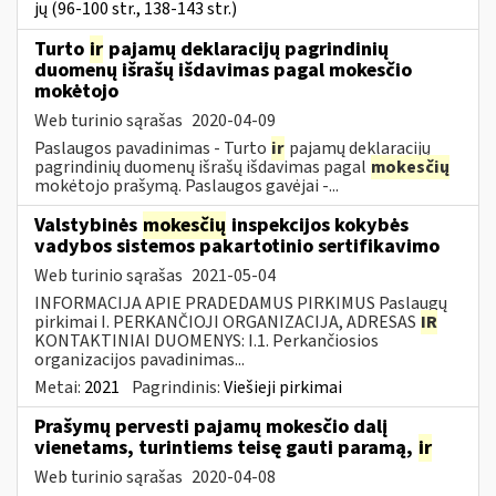
jų (96-100 str., 138-143 str.)
Turto
ir
pajamų deklaracijų pagrindinių
duomenų išrašų išdavimas pagal mokesčio
mokėtojo
Web turinio sąrašas
2020-04-09
Paslaugos pavadinimas - Turto
ir
pajamų deklaracijų
pagrindinių duomenų išrašų išdavimas pagal
mokesčių
mokėtojo prašymą. Paslaugos gavėjai -...
Valstybinės
mokesčių
inspekcijos kokybės
vadybos sistemos pakartotinio sertifikavimo
Web turinio sąrašas
2021-05-04
INFORMACIJA APIE PRADEDAMUS PIRKIMUS Paslaugų
pirkimai I. PERKANČIOJI ORGANIZACIJA, ADRESAS
IR
KONTAKTINIAI DUOMENYS: I.1. Perkančiosios
organizacijos pavadinimas...
Metai:
2021
Pagrindinis:
Viešieji pirkimai
Prašymų pervesti pajamų mokesčio dalį
vienetams, turintiems teisę gauti paramą,
ir
Web turinio sąrašas
2020-04-08