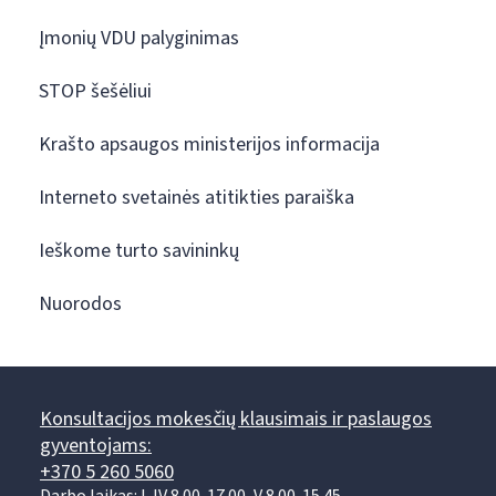
Įmonių VDU palyginimas
STOP šešėliui
Krašto apsaugos ministerijos informacija
Interneto svetainės atitikties paraiška
Ieškome turto savininkų
Nuorodos
Konsultacijos mokesčių klausimais ir paslaugos
gyventojams:
+370 5 260 5060
Darbo laikas: I-IV 8.00-17.00, V 8.00-15.45.