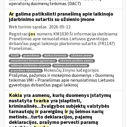
operatorių duomenų teikimas (DAC7)
Ar
galima patikslinti pranešimą apie laikinojo
įdarbinimo sutartis su užsienio įmone
Web turinio sąrašas
2026-05-12
Registraci
jos
numeris KM1030 Ši informacija skelbiama:
Pranešimas apie nenuolatinius Lietuvos gyventojus
dirbančius pagal laikinojo įdarbinimo sutartis (FR1147)
Pranešimas...
fr1147
pranešimas
darbas lietuvoje
užsienio įmonė
nenuolatinis lietuvos gyventojas
užsienio juridinis asmuo
laikinojo įdarbinimo sutartis
laikinas darbas lietuvoje
Mokesčių žinyno kategorijos:
pranešimo tikslinimas
Prašymai, pažymos ir mokėjimo duomenys » Duomenų
teikimas VMI » Pranešimas apie nenuolatinius Lietuvos
gyventojus dirbančius pagal laikinoj
Kokia
yra asmenų, kurių duomenys įstatymų
nustatyta
tvarka
yra įslaptinti,
kriminalinės...žvalgybos subjektų valstybės
tarnautojų
ir
pareigūnų
ir
jų šeimos narių
metinės...turto deklaracijos, pajamų
deklaracijos, prašymo pervesti paramą