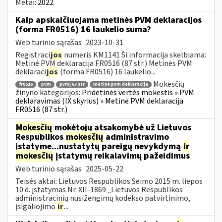
Metai:
2022
Kaip apskaičiuojama metinės PVM deklaracijos
(forma FR0516) 16 laukelio suma?
Web turinio sąrašas
2023-10-31
Registraci
jos
numeris KM1141 Ši informacija skelbiama:
Metinė PVM deklaracija FR0516 (87 str.) Metinės PVM
deklaraci
jos
(forma FR0516) 16 laukelio...
Mokesčių
fr0516
pvm
pvmį 67 str
metinė pvm deklaracija
žinyno kategorijos:
Pridėtinės vertės mokestis » PVM
deklaravimas (IX skyrius) » Metinė PVM deklaracija
FR0516 (87 str.)
Mokesčių
mokėtojų atsakomybė už Lietuvos
Respublikos
mokesčių
administravimo
įstatyme...nustatytų pareigų nevykdymą
ir
mokesčių
įstatymų reikalavimų pažeidimus
Web turinio sąrašas
2025-05-22
Teisės aktai: Lietuvos Respublikos Seimo 2015 m. liepos
10 d. įstatymas Nr. XII-1869 „Lietuvos Respublikos
administracinių nusižengimų kodekso patvirtinimo,
įsigaliojimo
ir
...