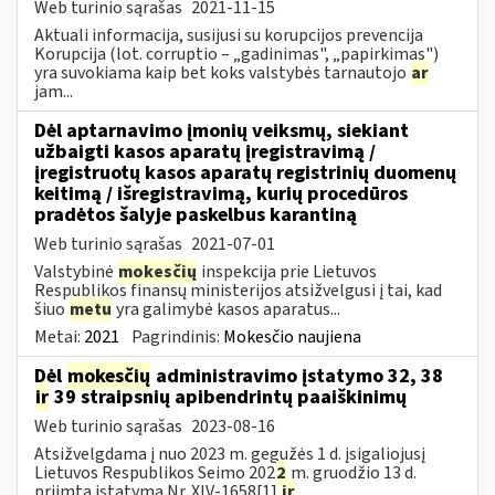
Web turinio sąrašas
2021-11-15
Aktuali informacija, susijusi su korupcijos prevencija
Korupcija (lot. corruptio – „gadinimas", „papirkimas")
yra suvokiama kaip bet koks valstybės tarnautojo
ar
jam...
Dėl aptarnavimo įmonių veiksmų, siekiant
užbaigti kasos aparatų įregistravimą /
įregistruotų kasos aparatų registrinių duomenų
keitimą / išregistravimą, kurių procedūros
pradėtos šalyje paskelbus karantiną
Web turinio sąrašas
2021-07-01
Valstybinė
mokesčių
inspekcija prie Lietuvos
Respublikos finansų ministerijos atsižvelgusi į tai, kad
šiuo
metu
yra galimybė kasos aparatus...
Metai:
2021
Pagrindinis:
Mokesčio naujiena
Dėl
mokesčių
administravimo įstatymo 32, 38
ir
39 straipsnių apibendrintų paaiškinimų
Web turinio sąrašas
2023-08-16
Atsižvelgdama į nuo 2023 m. gegužės 1 d. įsigaliojusį
Lietuvos Respublikos Seimo 202
2
m. gruodžio 13 d.
priimtą įstatymą Nr. XIV-1658[1]
ir
...