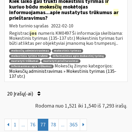
Kiek laiko gali trukti mokestinis tyrimas
ir
kuriuo būdu
mokesčių
mokėtojas
informuojamas...apie nustatytus trūkumus
ar
prieštaravimus?
Web turinio sąrašas
2022-02-10
Registraci
jos
numeris KM0497 Ši informacija skelbiama:
Mokestinis tyrimas (135-137 str.) Mokestinis tyrimas turi
būti atliktas per objektyviai įmanomą kuo trumpesnį...
mokesčių administravimas
mokestinis tyrimas
mokestinio tyrimo trukmė
informavimas apie mokestinį tyrimą
nustatyti trūkumai
nustatyti prieštaravimai
Mokesčių žinyno kategorijos:
informavimas apie trūkumus
Mokesčių administravimas » Mokestinis tyrimas (135-
137 str.)
20 Įrašų(-ai)
Rodoma nuo 1,521 iki 1,540 iš 7,293 irašų.
1
...
76
77
78
...
365