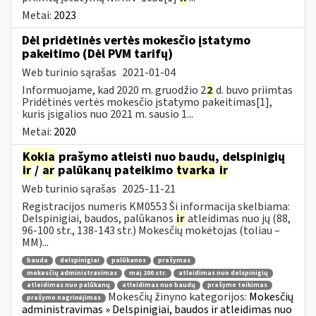
Metai:
2023
Dėl pridėtinės vertės mokesčio įstatymo
pakeitimo (Dėl PVM tarifų)
Web turinio sąrašas
2021-01-04
Informuojame, kad 2020 m. gruodžio 2
2
d. buvo priimtas
Pridėtinės vertės mokesčio įstatymo pakeitimas[1],
kuris įsigalios nuo 2021 m. sausio 1...
Metai:
2020
Kokia
prašymo atleisti nuo baudų, delspinigių
ir
/
ar
palūkanų pateikimo
tvarka
ir
Web turinio sąrašas
2025-11-21
Registracijos numeris KM0553 Ši informacija skelbiama:
Delspinigiai, baudos, palūkanos
ir
atleidimas nuo jų (88,
96-100 str., 138-143 str.) Mokesčių mokėtojas (toliau –
MM)...
bauda
delspinigiai
palūkanos
prašymas
mokesčių administravimas
maį 100 str.
atleidimas nuo delspinigių
atleidimas nuo palūkanų
atleidimas nuo baudų
prašymo teikimas
Mokesčių žinyno kategorijos:
Mokesčių
prašymo nagrinėjimas
administravimas » Delspinigiai, baudos ir atleidimas nuo