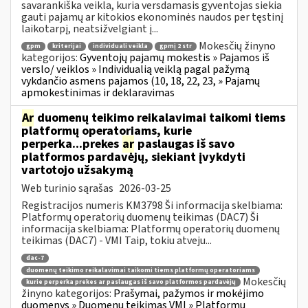
savarankiška veikla, kuria versdamasis gyventojas siekia
gauti pajamų ar kitokios ekonominės naudos per tęstinį
laikotarpį, neatsižvelgiant į...
Mokesčių žinyno
gpm
kriterijai
individuali veikla
gpmį 2 str
kategorijos:
Gyventojų pajamų mokestis » Pajamos iš
verslo/ veiklos » Individualią veiklą pagal pažymą
vykdančio asmens pajamos (10, 18, 22, 23, » Pajamų
apmokestinimas ir deklaravimas
Ar
duomenų teikimo reikalavimai taikomi tiems
platformų operatoriams, kurie
perperka...prekes
ar
paslaugas iš savo
platformos pardavėjų, siekiant įvykdyti
vartotojo užsakymą
Web turinio sąrašas
2026-03-25
Registracijos numeris KM3798 Ši informacija skelbiama:
Platformų operatorių duomenų teikimas (DAC7) Ši
informacija skelbiama: Platformų operatorių duomenų
teikimas (DAC7) - VMI Taip, tokiu atveju...
dac-7
duomenų teikimo reikalavimai taikomi tiems platformų operatoriams
Mokesčių
kurie perperka prekes ar paslaugas iš savo platformos pardavėjų
žinyno kategorijos:
Prašymai, pažymos ir mokėjimo
duomenys » Duomenų teikimas VMI » Platformų