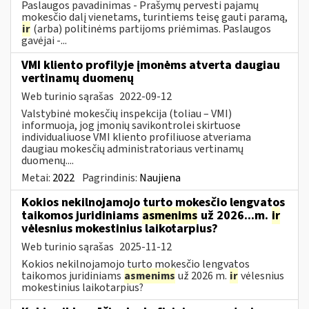
Paslaugos pavadinimas - Prašymų pervesti pajamų
mokesčio dalį vienetams, turintiems teisę gauti paramą,
ir
(arba) politinėms partijoms priėmimas. Paslaugos
gavėjai -...
VMI kliento profilyje įmonėms atverta daugiau
vertinamų duomenų
Web turinio sąrašas
2022-09-12
Valstybinė mokesčių inspekcija (toliau – VMI)
informuoja, jog įmonių savikontrolei skirtuose
individualiuose VMI kliento profiliuose atveriama
daugiau mokesčių administratoriaus vertinamų
duomenų....
Metai:
2022
Pagrindinis:
Naujiena
Kokios nekilnojamojo turto mokesčio lengvatos
taikomos juridiniams
asmenims
už 2026...m.
ir
vėlesnius mokestinius laikotarpius?
Web turinio sąrašas
2025-11-12
Kokios nekilnojamojo turto mokesčio lengvatos
taikomos juridiniams
asmenims
už 2026 m.
ir
vėlesnius
mokestinius laikotarpius?