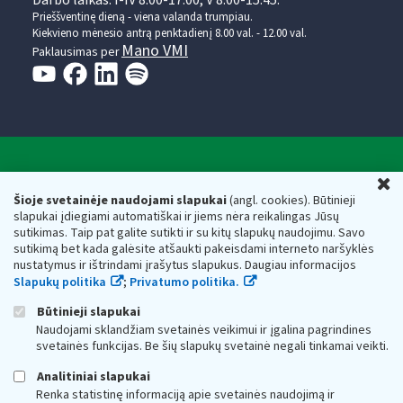
Prieššventinę dieną - viena valanda trumpiau.
Kiekvieno mėnesio antrą penktadienį 8.00 val. - 12.00 val.
Mano VMI
Paklausimas per
Valstybinė mokesčių inspekcija prie Lietuvos
U
Respublikos finansų ministerijos
Šioje svetainėje naudojami slapukai
(angl. cookies). Būtinieji
slapukai įdiegiami automatiškai ir jiems nėra reikalingas Jūsų
Biudžetinė įstaiga. Juridinio asmens kodas — 188659752,
sutikimas. Taip pat galite sutikti ir su kitų slapukų naudojimu. Savo
adresas: Vasario 16-osios g. 14, 01107 Vilnius, Lietuva, el.paštas:
sutikimą bet kada galėsite atšaukti pakeisdami interneto naršyklės
vmi@vmi.lt
, E. pristatymo dėžutės adresas 188659752
nustatymus ir ištrindami įrašytus slapukus. Daugiau informacijos
Duomenys apie Valstybinę mokesčių inspekciją prie Lietuvos
Slapukų politika
;
Privatumo politika.
Respublikos finansų ministerijos kaupiami ir saugomi Juridinių
asmenų registre
Būtinieji slapukai
Naudojami sklandžiam svetainės veikimui ir įgalina pagrindines
svetainės funkcijas. Be šių slapukų svetainė negali tinkamai veikti.
Analitiniai slapukai
Renka statistinę informaciją apie svetainės naudojimą ir