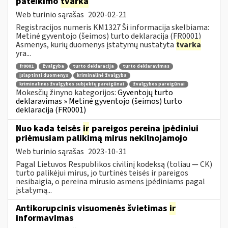
pateikimo
tvarka
Web turinio sąrašas
2020-02-21
Registracijos numeris KM1327 Ši informacija skelbiama:
Metinė gyventojo (šeimos) turto deklaracija (FR0001)
Asmenys, kurių duomenys įstatymų nustatyta
tvarka
yra...
fr0001
žvalgyba
turto deklaracija
turto deklaravimas
įslaptinti duomenys
kriminalinė žvalgyba
kriminalinės žvalgybos subjektų pareigūnai
žvalgybos pareigūnai
Mokesčių žinyno kategorijos:
Gyventojų turto
deklaravimas » Metinė gyventojo (šeimos) turto
deklaracija (FR0001)
Nuo kada teisės
ir
pareigos pereina įpėdiniui
priėmusiam palikimą mirus nekilnojamojo
Web turinio sąrašas
2023-10-31
Pagal Lietuvos Respublikos civilinį kodeksą (toliau ― CK)
turto palikėjui mirus, jo turtinės teisės ir pareigos
nesibaigia, o pereina mirusio asmens įpėdiniams pagal
įstatymą...
Antikorupcinis visuomenės švietimas
ir
informavimas