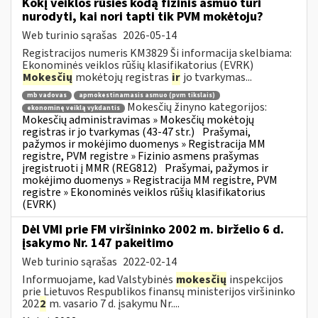
Kokį veiklos rūšies kodą fizinis asmuo turi
nurodyti, kai nori tapti tik PVM mokėtoju?
Web turinio sąrašas
2026-05-14
Registracijos numeris KM3829 Ši informacija skelbiama:
Ekonominės veiklos rūšių klasifikatorius (EVRK)
Mokesčių
mokėtojų registras
ir
jo tvarkymas...
mb vadovas
apmokestinamasis asmuo (pvm tikslais)
Mokesčių žinyno kategorijos:
ekonominę veiklą vykdantis
Mokesčių administravimas » Mokesčių mokėtojų
registras ir jo tvarkymas (43-47 str.)
Prašymai,
pažymos ir mokėjimo duomenys » Registracija MM
registre, PVM registre » Fizinio asmens prašymas
įregistruoti į MMR (REG812)
Prašymai, pažymos ir
mokėjimo duomenys » Registracija MM registre, PVM
registre » Ekonominės veiklos rūšių klasifikatorius
(EVRK)
Dėl VMI prie FM viršininko 2002 m. birželio 6 d.
įsakymo Nr. 147 pakeitimo
Web turinio sąrašas
2022-02-14
Informuojame, kad Valstybinės
mokesčių
inspekcijos
prie Lietuvos Respublikos finansų ministerijos viršininko
202
2
m. vasario 7 d. įsakymu Nr....