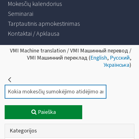
Mokesčių kalendorius
Seminarai
Tarptautinis apmokestinimas
Kontaktai / Apklausa
VMI Machine translation / VMI Машинный перевод /
VMI Машинний переклад (
English
,
Русский
,
Українська
)
Paieška
Kategorijos