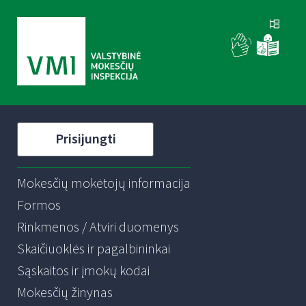
Prisijungti
Mokesčių mokėtojų informacija
Formos
Rinkmenos / Atviri duomenys
Skaičiuoklės ir pagalbininkai
Sąskaitos ir įmokų kodai
Mokesčių žinynas