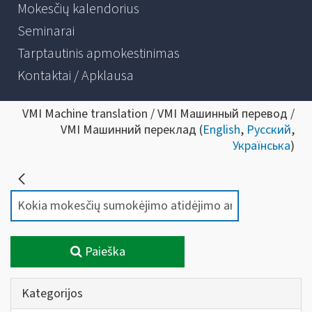
Mokesčių kalendorius
Seminarai
Tarptautinis apmokestinimas
Kontaktai / Apklausa
VMI Machine translation / VMI Машинный перевод /
VMI Машинний переклад (
English
,
Русский
,
Українська
)
Paieška
Kategorijos