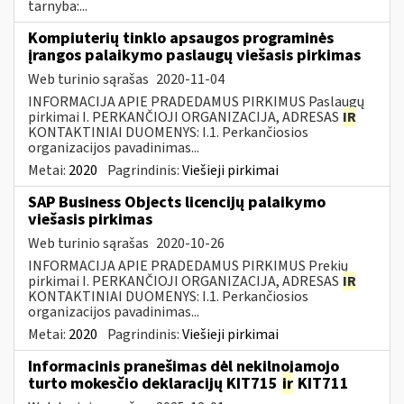
tarnyba:...
Kompiuterių tinklo apsaugos programinės
įrangos palaikymo paslaugų viešasis pirkimas
Web turinio sąrašas
2020-11-04
INFORMACIJA APIE PRADEDAMUS PIRKIMUS Paslaugų
pirkimai I. PERKANČIOJI ORGANIZACIJA, ADRESAS
IR
KONTAKTINIAI DUOMENYS: I.1. Perkančiosios
organizacijos pavadinimas...
Metai:
2020
Pagrindinis:
Viešieji pirkimai
SAP Business Objects licencijų palaikymo
viešasis pirkimas
Web turinio sąrašas
2020-10-26
INFORMACIJA APIE PRADEDAMUS PIRKIMUS Prekių
pirkimai I. PERKANČIOJI ORGANIZACIJA, ADRESAS
IR
KONTAKTINIAI DUOMENYS: I.1. Perkančiosios
organizacijos pavadinimas...
Metai:
2020
Pagrindinis:
Viešieji pirkimai
Informacinis pranešimas dėl nekilnojamojo
turto mokesčio deklaracijų KIT715
ir
KIT711