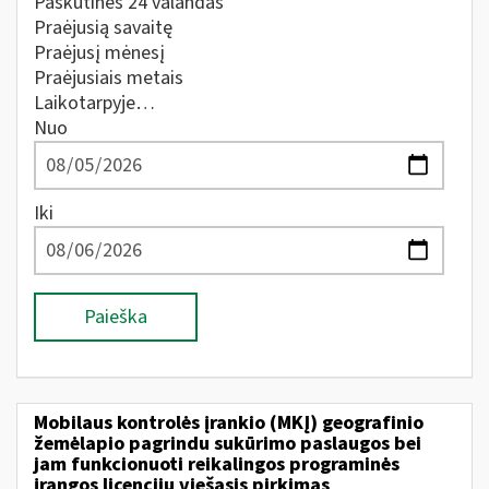
Paskutines 24 valandas
Praėjusią savaitę
Praėjusį mėnesį
Praėjusiais metais
Laikotarpyje…
Nuo
Iki
Paieška
Mobilaus kontrolės įrankio (MKĮ) geografinio
žemėlapio pagrindu sukūrimo paslaugos bei
jam funkcionuoti reikalingos programinės
įrangos licencijų viešasis pirkimas