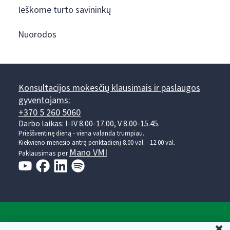
Ieškome turto savininkų
Nuorodos
Konsultacijos mokesčių klausimais ir paslaugos
gyventojams:
+370 5 260 5060
Darbo laikas: I-IV 8.00-17.00, V 8.00-15.45.
Prieššventinę dieną - viena valanda trumpiau.
Kiekvieno mėnesio antrą penktadienį 8.00 val. - 12.00 val.
Mano VMI
Paklausimas per
Valstybinė mokesčių inspekcija prie Lietuvos
U