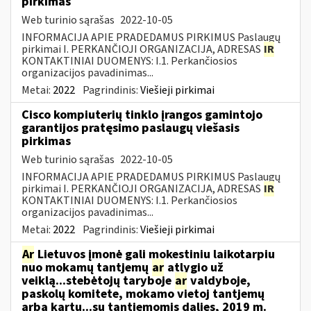
pirkimas
Web turinio sąrašas
2022-10-05
INFORMACIJA APIE PRADEDAMUS PIRKIMUS Paslaugų
pirkimai I. PERKANČIOJI ORGANIZACIJA, ADRESAS
IR
KONTAKTINIAI DUOMENYS: I.1. Perkančiosios
organizacijos pavadinimas...
Metai:
2022
Pagrindinis:
Viešieji pirkimai
Cisco kompiuterių tinklo įrangos gamintojo
garantijos pratęsimo paslaugų viešasis
pirkimas
Web turinio sąrašas
2022-10-05
INFORMACIJA APIE PRADEDAMUS PIRKIMUS Paslaugų
pirkimai I. PERKANČIOJI ORGANIZACIJA, ADRESAS
IR
KONTAKTINIAI DUOMENYS: I.1. Perkančiosios
organizacijos pavadinimas...
Metai:
2022
Pagrindinis:
Viešieji pirkimai
Ar
Lietuvos įmonė gali mokestiniu laikotarpiu
nuo mokamų tantjemų
ar
atlygio už
veiklą...stebėtojų taryboje
ar
valdyboje,
paskolų komitete, mokamo vietoj tantjemų
arba kartu...su tantjemomis dalies, 2019 m.