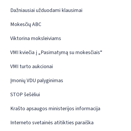
Dažniausiai užduodami klausimai
Mokesčių ABC
Viktorina moksleiviams
VMI kviečia į „Pasimatymą su mokesčiais“
VMI turto aukcionai
Įmonių VDU palyginimas
STOP šešėliui
Krašto apsaugos ministerijos informacija
Interneto svetainės atitikties paraiška