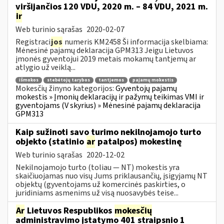
viršijančios 120 VDU, 2020 m. – 84 VDU, 2021 m.
ir
Web turinio sąrašas
2020-02-07
Registraci
jos
numeris KM2458 Ši informacija skelbiama:
Mėnesinė pajamų deklaracija GPM313 Jeigu Lietuvos
įmonės gyventojui 2019 metais mokamų tantjemų ar
atlygio už veiklą...
išmokos
stebėtojų tarybos
tantjemos
pajamų mokestis
Mokesčių žinyno kategorijos:
Gyventojų pajamų
mokestis » Įmonių deklaracijų ir pažymų teikimas VMI ir
gyventojams (V skyrius) » Mėnesinė pajamų deklaracija
GPM313
Kaip sužinoti savo turimo nekilnojamojo turto
objekto (statinio
ar
patalpos) mokestinę
Web turinio sąrašas
2020-12-02
Nekilnojamojo turto (toliau ― NT) mokestis yra
skaičiuojamas nuo visų Jums priklausančių, įsigyjamų NT
objektų (gyventojams už komercinės paskirties, o
juridiniams asmenims už visą nuosavybės teise...
Ar
Lietuvos Respublikos
mokesčių
administravimo įstatymo 401 straipsnio 1