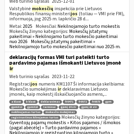
Web turinio sąrašas
2025-12-01
Valstybinė
mokesčių
inspekcija prie Lietuvos
Respublikos finansų ministeri
jos
(toliau — VMI prie FM),
informuoja, jog 2025 m. lapkričio 28 d....
Metai:
2025
Mokesčiai:
Nekilnojamojo turto mokestis
Mokesčių žinyno kategorijos:
Mokesčių įstatymų
pakeitimai » Nekilnojamo turto mokesčio pakeitimai
nuo 2026
Mokesčių įstatymų pakeitimai »
Nekilnojamojo turto mokesčio pakeitimai nuo 2025 m.
deklaracijų formas VMI turi pateikti turto
pardavimo pajamas išmokanti Lietuvos įmonė
ir
Web turinio sąrašas
2023-11-22
Registraci
jos
numeris KM1107 Ši informacija skelbiama:
Mokesčio sumokėjimas
ir
deklaravimas Lietuvos
įmonės, kaip mokestį išskaičiuojančio asmens,...
a klasė
b klasė
deklaravimas
fr0471
fr0572
fr0573
gpm
gpm312
gpm313
terminai
gpmį 24 str
gpmį 23 str
nekilnojamas turtas
mokesčio mokėjimas
Mokesčių žinyno kategorijos:
registruotinas kilnojamas turtas
Gyventojų pajamų mokestis » Kitos pajamos / išmokos
(pagal abėcėlę) » Turto pardavimo pajamos »
Nekilnojamojo ir registruotino kilnojamojo turto »