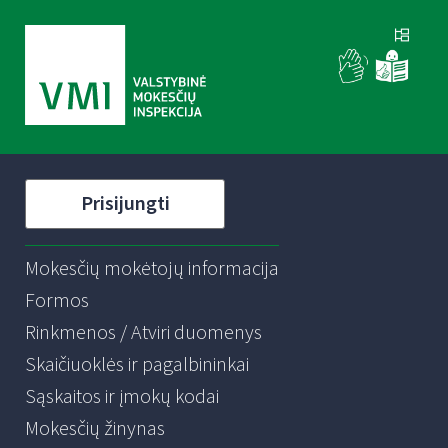
Prisijungti
Mokesčių mokėtojų informacija
Formos
Rinkmenos / Atviri duomenys
Skaičiuoklės ir pagalbininkai
Sąskaitos ir įmokų kodai
Mokesčių žinynas