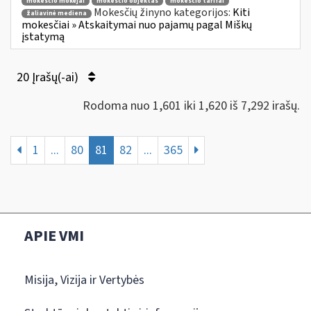
mokesčio mokėjai
mokesčio objektas
mokesčio tarifai
Mokesčių žinyno kategorijos:
Kiti
žaliavinė mediena
mokesčiai » Atskaitymai nuo pajamų pagal Miškų
įstatymą
20 Įrašų(-ai)
Rodoma nuo 1,601 iki 1,620 iš 7,292 irašų.
1
...
80
81
82
...
365
APIE VMI
Misija, Vizija ir Vertybės