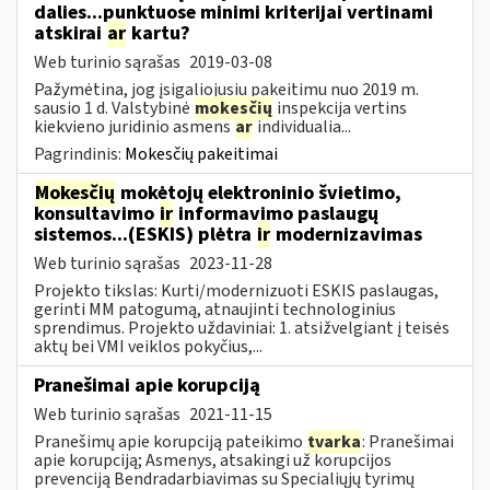
dalies...punktuose minimi kriterijai vertinami
atskirai
ar
kartu?
Web turinio sąrašas
2019-03-08
Pažymėtina, jog įsigaliojusiu pakeitimu nuo 2019 m.
sausio 1 d. Valstybinė
mokesčių
inspekcija vertins
kiekvieno juridinio asmens
ar
individualia...
Pagrindinis:
Mokesčių pakeitimai
Mokesčių
mokėtojų elektroninio švietimo,
konsultavimo
ir
informavimo paslaugų
sistemos...(ESKIS) plėtra
ir
modernizavimas
Web turinio sąrašas
2023-11-28
Projekto tikslas: Kurti/modernizuoti ESKIS paslaugas,
gerinti MM patogumą, atnaujinti technologinius
sprendimus. Projekto uždaviniai: 1. atsižvelgiant į teisės
aktų bei VMI veiklos pokyčius,...
Pranešimai apie korupciją
Web turinio sąrašas
2021-11-15
Pranešimų apie korupciją pateikimo
tvarka
: Pranešimai
apie korupciją; Asmenys, atsakingi už korupcijos
prevenciją Bendradarbiavimas su Specialiųjų tyrimų