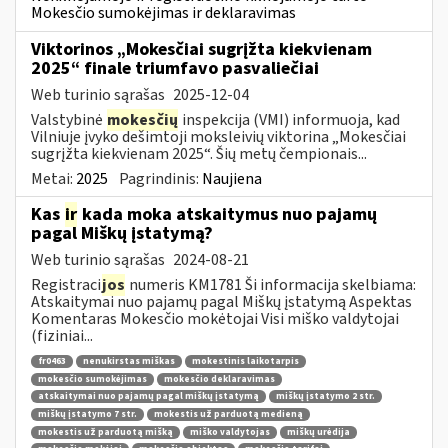
Mokesčio sumokėjimas ir deklaravimas
Viktorinos „Mokesčiai sugrįžta kiekvienam
2025“ finale triumfavo pasvaliečiai
Web turinio sąrašas
2025-12-04
Valstybinė
mokesčių
inspekcija (VMI) informuoja, kad
Vilniuje įvyko dešimtoji moksleivių viktorina „Mokesčiai
sugrįžta kiekvienam 2025“. Šių metų čempionais...
Metai:
2025
Pagrindinis:
Naujiena
Kas
ir
kada moka atskaitymus nuo pajamų
pagal Miškų įstatymą?
Web turinio sąrašas
2024-08-21
Registraci
jos
numeris KM1781 Ši informacija skelbiama:
Atskaitymai nuo pajamų pagal Miškų įstatymą Aspektas
Komentaras Mokesčio mokėtojai Visi miško valdytojai
(fiziniai...
fr0463
nenukirstas miškas
mokestinis laikotarpis
mokesčio sumokėjimas
mokesčio deklaravimas
atskaitymai nuo pajamų pagal miškų įstatymą
miškų įstatymo 2 str.
miškų įstatymo 7 str.
mokestis už parduotą medieną
mokestis už parduotą mišką
miško valdytojas
miškų urėdija