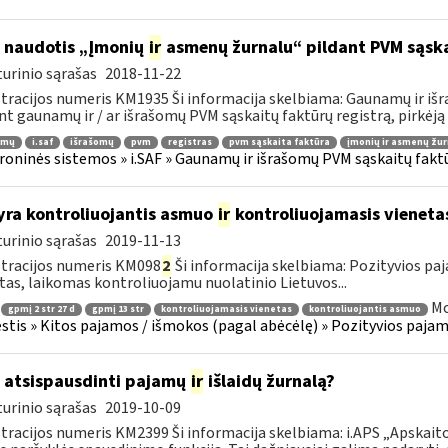
 naudotis „Įmonių
ir
asmenų žurnalu“ pildant PVM sąska
urinio sąrašas
2018-11-22
tracijos numeris KM1935 Ši informacija skelbiama: Gaunamų ir iš
nt gaunamų ir / ar išrašomų PVM sąskaitų faktūrų registrą, pirkėją a
amų
i.saf
išrašomų
pvm
registras
pvm sąskaita faktūra
įmonių ir asmenų žur
roninės sistemos » i.SAF » Gaunamų ir išrašomų PVM sąskaitų fakt
yra kontroliuojantis asmuo
ir
kontroliuojamasis vieneta
urinio sąrašas
2019-11-13
tracijos numeris KM098
2
Ši informacija skelbiama: Pozityvios paj
tas, laikomas kontroliuojamu nuolatinio Lietuvos...
Mo
gpmį 2 str 27 d
gpmį 13 str
kontroliuojamasis vienetas
kontroliuojantis asmuo
tis » Kitos pajamos / išmokos (pagal abėcėlę) » Pozityvios pajamo
 atsispausdinti pajamų
ir
išlaidų žurnalą?
urinio sąrašas
2019-10-09
tracijos numeris KM2399 Ši informacija skelbiama: i.APS „Apskaitos