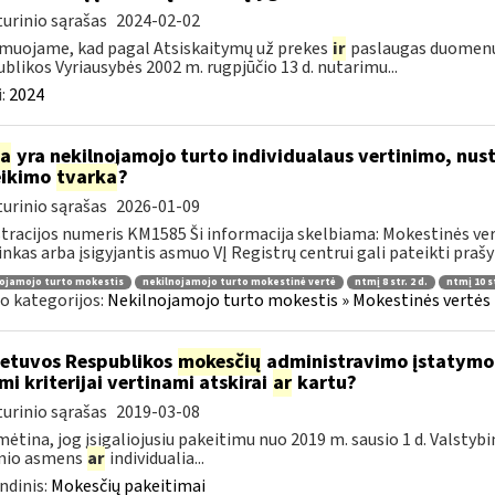
urinio sąrašas
2024-02-02
muojame, kad pagal Atsiskaitymų už prekes
ir
paslaugas duomenų 
blikos Vyriausybės 2002 m. rugpjūčio 13 d. nutarimu...
:
2024
ia
yra nekilnojamojo turto individualaus vertinimo, nust
eikimo
tvarka
?
urinio sąrašas
2026-01-09
tracijos numeris KM1585 Ši informacija skelbiama: Mokestinės ver
inkas arba įsigyjantis asmuo VĮ Registrų centrui gali pateikti prašy
ojamojo turto mokestis
nekilnojamojo turto mokestinė vertė
ntmį 8 str. 2 d.
ntmį 10 st
o kategorijos:
Nekilnojamojo turto mokestis » Mokestinės vertės n
etuvos Respublikos
mokesčių
administravimo įstatymo 4
mi kriterijai vertinami atskirai
ar
kartu?
urinio sąrašas
2019-03-08
ėtina, jog įsigaliojusiu pakeitimu nuo 2019 m. sausio 1 d. Valstyb
inio asmens
ar
individualia...
ndinis:
Mokesčių pakeitimai