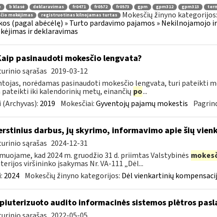
ė
b klasė
deklaravimas
fr0471
fr0572
fr0573
gpm
gpm312
gpm313
ter
Mokesčių žinyno kategorijos
čio mokėjimas
registruotinas kilnojamas turtas
os (pagal abėcėlę) » Turto pardavimo pajamos » Nekilnojamojo ir
ėjimas ir deklaravimas
Kaip pasinaudoti mokesčio lengvata?
urinio sąrašas
2019-03-12
tojas, norėdamas pasinaudoti mokesčio lengvata, turi pateikti me
a pateikti iki kalendorinių metų, einančių
po
...
 (Archyvas):
2019
Mokesčiai:
Gyventojų pajamų mokestis
Pagrind
erstinius darbus, jų skyrimo, informavimo apie šių vie
urinio sąrašas
2024-12-31
muojame, kad 2024 m. gruodžio 31 d. priimtas Valstybinės
mokesč
terijos viršininko įsakymas Nr. VA-111 „Dėl...
:
2024
Mokesčių žinyno kategorijos:
Dėl vienkartinių kompensacij
iuterizuoto audito informacinės sistemos plėtros pasl
urinio sąrašas
2022-05-05