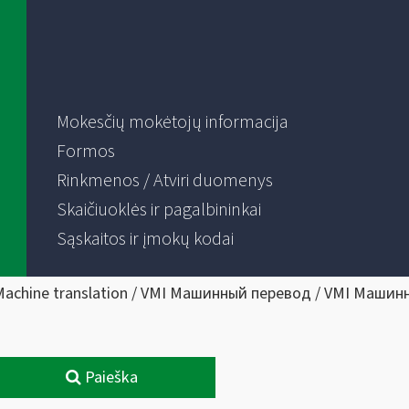
Mokesčių mokėtojų informacija
Formos
Rinkmenos / Atviri duomenys
Skaičiuoklės ir pagalbininkai
Sąskaitos ir įmokų kodai
Machine translation / VMI Машинный перевод / VMI Машин
Paieška