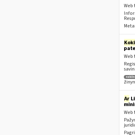
Web t
Infor
Respu
Metai
Kok
pat
Web t
Regis
savin
nekiln
žinyn
Ar
Li
mini
Web t
Pažym
jurid
Pagri