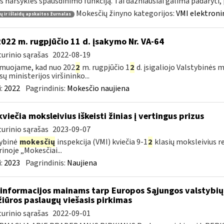
s naršyklės spausdinimo funkciją. Tai dažniausiai galima padaryti, pv
Mokesčių žinyno kategorijos:
VMI elektroni
 ir išlaidų apskaitos žurnalas
2022 m. rugpjūčio 11 d. įsakymo Nr. VA-64
urinio sąrašas
2022-08-19
muojame, kad nuo 202
2
m. rugpjūčio 1
2
d. įsigaliojo Valstybinės 
sų ministerijos viršininko...
:
2022
Pagrindinis:
Mokesčio naujiena
kviečia moksleivius iškeisti žinias į vertingus prizus
urinio sąrašas
2023-09-07
ybinė
mokesčių
inspekcija (VMI) kviečia 9-1
2
klasių moksleivius r
rinoje „Mokesčiai...
:
2023
Pagrindinis:
Naujiena
informacijos mainams tarp Europos Sąjungos valstybių 
žiūros paslaugų viešasis pirkimas
urinio sąrašas
2022-09-01