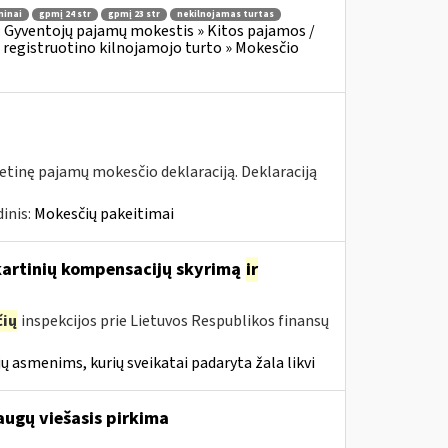
minai
gpmį 24 str
gpmį 23 str
nekilnojamas turtas
:
Gyventojų pajamų mokestis » Kitos pajamos /
 registruotino kilnojamojo turto » Mokesčio
tinę pajamų mokesčio deklaraciją. Deklaraciją
inis:
Mokesčių pakeitimai
nkartinių kompensacijų skyrimą
ir
ių
inspekcijos prie Lietuvos Respublikos finansų
ų asmenims, kurių sveikatai padaryta žala likvi
augų viešasis pirkima