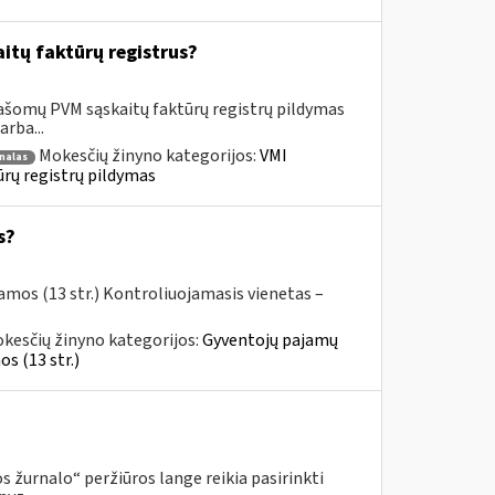
itų faktūrų registrus?
rašomų PVM sąskaitų faktūrų registrų pildymas
rba...
Mokesčių žinyno kategorijos:
VMI
nalas
ūrų registrų pildymas
s?
amos (13 str.) Kontroliuojamasis vienetas –
kesčių žinyno kategorijos:
Gyventojų pajamų
s (13 str.)
 žurnalo“ peržiūros lange reikia pasirinkti