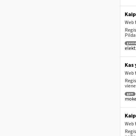
Kaip
Web t
Regis
Pilda
gaun
elekt
Kas 
Web t
Regis
viene
gpm
mokes
Kaip
Web t
Regis