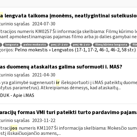
ia
lengvata taikoma įmonėms, neatlygintinai suteikusio
urinio sąrašas
2024-07-30
tracijos numeris KM0257 Ši informacija skelbiama: Filmų kūrimo 
ant apmokestinamąsias pajamas filmo arba jo dalies gamybai neat
lengvata
pelno mokestis
pmį 17-2 str
pmį 46-2 str
filmų kūrimo lengvata
fil
orijos:
Pelno mokestis » Lengvatos (17-1, 17-2, 46-1, 46-2, 58 str.
as duomenų ataskaitas galima suformuoti i. MAS?
urinio sąrašas
2021-04-30
S yra galimybė sugeneruoti
ir
išeksportuoti į i.MAS pateiktų duome
tytus parametrus). Atkreipiamas dėmesys, kad ataskaitų...
DUK - Apie i.MAS
aracijų formas VMI turi pateikti turto pardavimo paja
urinio sąrašas
2023-11-22
traci
jos
numeris KM1107 Ši informacija skelbiama: Mokesčio su
tį išskaičiuojančio asmens,...