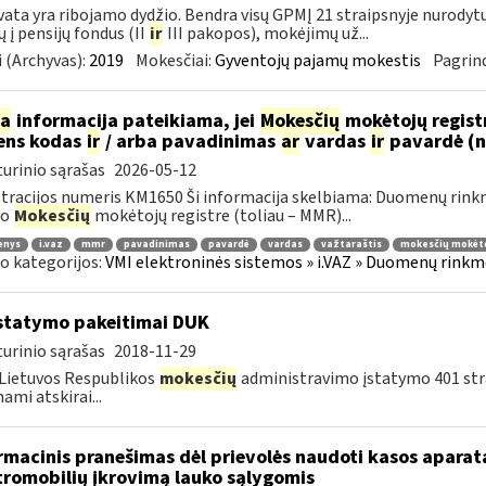
ata yra ribojamo dydžio. Bendra visų GPMĮ 21 straipsnyje nurody
 į pensijų fondus (II
ir
III pakopos), mokėjimų už...
 (Archyvas):
2019
Mokesčiai:
Gyventojų pajamų mokestis
Pagrind
ia
informacija pateikiama, jei
Mokesčių
mokėtojų regist
ens kodas
ir
/ arba pavadinimas
ar
vardas
ir
pavardė (
urinio sąrašas
2026-05-12
tracijos numeris KM1650 Ši informacija skelbiama: Duomenų rinkm
uo
Mokesčių
mokėtojų registre (toliau – MMR)...
enys
i.vaz
mmr
pavadinimas
pavardė
vardas
važtaraštis
mokesčių mokėto
o kategorijos:
VMI elektroninės sistemos » i.VAZ » Duomenų rinkme
statymo pakeitimai DUK
urinio sąrašas
2018-11-29
Lietuvos Respublikos
mokesčių
administravimo įstatymo 401 stra
ami atskirai...
rmacinis pranešimas dėl prievolės naudoti kasos aparat
tromobilių įkrovimą lauko sąlygomis