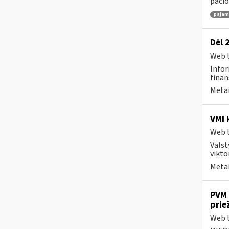
pačio
pajamų
Dėl 
Web t
Infor
finan
Metai
VMI 
Web t
Valst
vikto
Metai
PVM 
prie
Web t