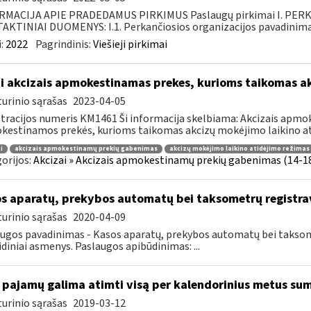
RMACIJA APIE PRADEDAMUS PIRKIMUS Paslaugų pirkimai I. PER
KTINIAI DUOMENYS: I.1. Perkančiosios organizacijos pavadinimas
:
2022
Pagrindinis:
Viešieji pirkimai
i akcizais apmokestinamas prekes, kurioms taikomas a
urinio sąrašas
2023-04-05
tracijos numeris KM1461 Ši informacija skelbiama: Akcizais apmok
estinamos prekės, kurioms taikomas akcizų mokėjimo laikino ati
i
akcizais apmokestinamų prekių gabenimas
akcizų mokėjimo laikino atidėjimo režimas
orijos:
Akcizai » Akcizais apmokestinamų prekių gabenimas (14-18 
s aparatų, prekybos automatų bei taksometrų registr
urinio sąrašas
2020-04-09
ugos pavadinimas - Kasos aparatų, prekybos automatų bei taksomet
idiniai asmenys. Paslaugos apibūdinimas: ...
 pajamų galima atimti visą per kalendorinius metus su
urinio sąrašas
2019-03-12