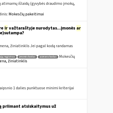
tų atimamų išlaidų (gyvybės draudimo įmokų,
inis:
Mokesčių pakeitimai
re
ir
važtaraštyje nurodytas...įmonės
ar
ne)sutampa?
ena, žiniatinklis Jei pagal kodą randamas
Mokesčių
jų registras
įmonės kodas
asmens kodas
na, žiniatinklis
ipsnio 1 dalies punktuose minimi kriterijai
ą priimant atsiskaitymus už