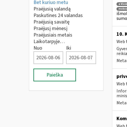
Bet kuriuo metu
a klas
Praėjusią valandą
mokes
išmok
Paskutines 24 valandas
sumok
Praėjusią savaitę
Praėjusį mėnesį
10. 
Praėjusiais metais
Laikotarpyje…
Web t
Nuo
Iki
Gyven
reiki
Metai
Paieška
priv
Web t
Infor
minis
Metai
Komp
Web t