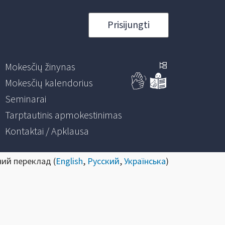
Prisijungti
Mokesčių žinynas
Mokesčių kalendorius
Seminarai
Tarptautinis apmokestinimas
Kontaktai / Apklausa
ний переклад (
English
,
Русский
,
Українська
)