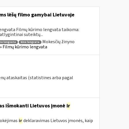
ms lėšų filmo gamybai Lietuvoje
lengvata Filmų kūrimo lengvata taikoma:
lygintinai suteiktų...
Mokesčių žinyno
mo lengvata
kino lengvata
) » Filmų kūrimo lengvata
nų ataskaitas (statistines arba pagal
mas išmokanti Lietuvos įmonė
ir
mokėjimas
ir
deklaravimas Lietuvos įmonės, kaip