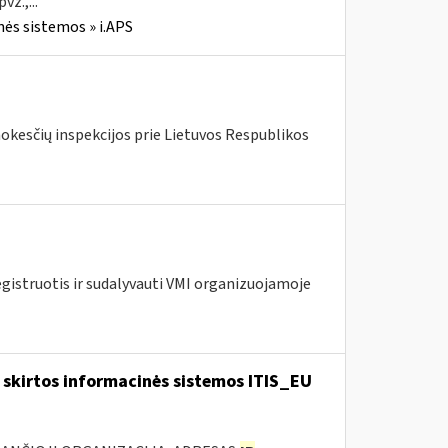
z.,...
nės sistemos » i.APS
mokesčių inspekcijos prie Lietuvos Respublikos
egistruotis ir sudalyvauti VMI organizuojamoje
skirtos informacinės sistemos ITIS_EU