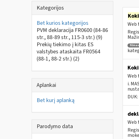
Kategorijos
Kok
Bet kurios kategorijos
Web t
PVM deklaracija FR0600 (84-86
Regis
str., 88-89 str., 115-3 str.)
(9)
Mažin
Prekių tiekimo į kitas ES
filmas
kateg
valstybes ataskaita FR0564
(88-1, 88-2 str.)
(2)
Koki
Web t
i. MA
Aplankai
nusta
DUK:
Bet kurį aplanką
dekl
Web t
Parodymo data
Regis
mokes