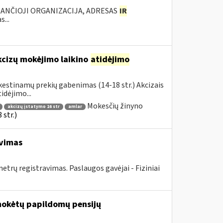
KANČIOJI ORGANIZACIJA, ADRESAS
IR
...
kcizų mokėjimo laikino
atidėjimo
estinamų prekių gabenimas (14-18 str.) Akcizais
dėjimo...
Mokesčių žinyno
akcizų įstatymo 16 str
amlar
str.)
avimas
rų registravimas. Paslaugos gavėjai - Fiziniai
mokėtų papildomų pensijų