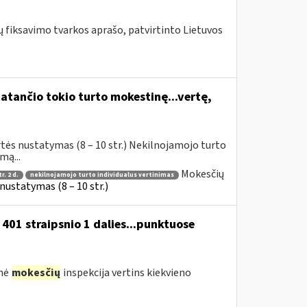
fiksavimo tvarkos aprašo, patvirtinto Lietuvos
atančio tokio turto mokestinę...vertę,
tės nustatymas (8 – 10 str.) Nekilnojamojo turto
mą...
Mokesčių
r. 2 d.
nekilnojamojo turto individualus vertinimas
ustatymas (8 – 10 str.)
01 straipsnio 1 dalies...punktuose
inė
mokesčių
inspekcija vertins kiekvieno