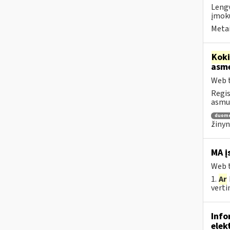
Lengv
įmokų
Metai
Kok
asm
Web t
Regis
asm
duom
žinyn
MA į
Web t
1.
Ar
vertin
Info
elek