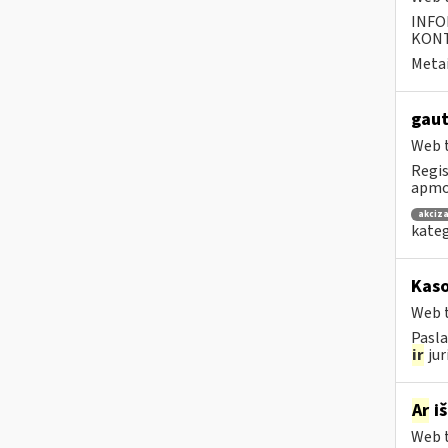
INFO
KONTA
Metai
gaut
Web t
Regis
apmok
akciza
kateg
Kaso
Web t
Pasla
ir
jur
Ar
iš
Web t