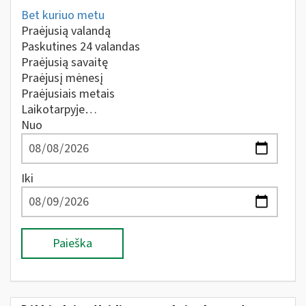
Bet kuriuo metu
Praėjusią valandą
Paskutines 24 valandas
Praėjusią savaitę
Praėjusį mėnesį
Praėjusiais metais
Laikotarpyje…
Nuo
Iki
Paieška