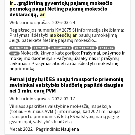
ir
...grąžintiną gyventojų pajamų mokesčio
permoką pagal Metinę pajamų mokesčio
deklaraciją,
ar
Web turinio sąrašas
2026-03-24
Registracijos numeris KM2875 Ši informacija skelbiama:
Prašymas išdėstyti
mokesčių
ar
baudų sumokėjimą
Jeigu pateikėte Metinę pajamų mokesčio...
nepriemoka
permoka
užskaitymas
gpm permoka
an bauda
Mokesčių žinyno kategorijos:
Prašymai, pažymos ir
mps
mokėjimo duomenys » Pažymų užsakymas ir prašymų
teikimas » Prašymas atidėti arba išdėstyti mokestinę
nepriemoką
Pernai įsigytų iš ES naujų transporto priemonių
savininkai valstybės biudžetą papildė daugiau
nei 1 mln. eurų PVM
Web turinio sąrašas
2022-02-17
Vilniaus apskrities valstybinė mokesčių inspekcija
(toliau – Vilniaus AVMI) informuoja, kad 2021 m. naujas
transporto priemones iš kitų ES valstybių narių įsigiję
gyventojai, valstybės biudžetą...
Metai:
2022
Pagrindinis:
Naujiena