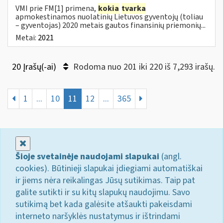
VMI prie FM[1] primena,
kokia
tvarka
apmokestinamos nuolatinių Lietuvos gyventojų (toliau
– gyventojas) 2020 metais gautos finansinių priemonių...
Metai:
2021
20 Įrašų(-ai)
Rodoma nuo 201 iki 220 iš 7,293 irašų.
1
...
10
11
12
...
365
Uždaryti
Šioje svetainėje naudojami slapukai
(angl.
cookies). Būtinieji slapukai įdiegiami automatiškai
ir jiems nėra reikalingas Jūsų sutikimas. Taip pat
galite sutikti ir su kitų slapukų naudojimu. Savo
sutikimą bet kada galėsite atšaukti pakeisdami
interneto naršyklės nustatymus ir ištrindami