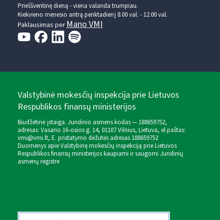
Prieššventinę dieną - viena valanda trumpiau.
Kiekvieno mėnesio antrą penktadienį 8.00 val. - 12.00 val.
Mano VMI
Paklausimas per
Valstybinė mokesčių inspekcija prie Lietuvos
Respublikos finansų ministerijos
Biudžetinė įstaiga. Juridinio asmens kodas — 188659752,
adresas: Vasario 16-osios g. 14, 01107 Vilnius, Lietuva, el.paštas:
vmi@vmi.lt
, E. pristatymo dėžutės adresas 188659752
Duomenys apie Valstybinę mokesčių inspekciją prie Lietuvos
Respublikos finansų ministerijos kaupiami ir saugomi Juridinių
asmenų registre