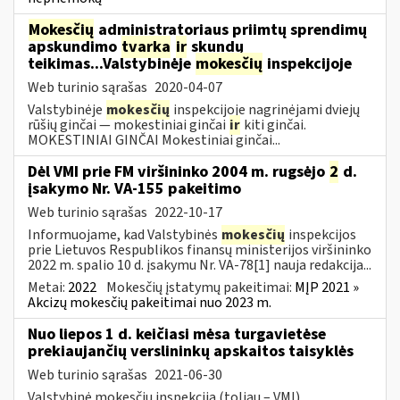
Mokesčių
administratoriaus priimtų sprendimų
apskundimo
tvarka
ir
skundų
teikimas...Valstybinėje
mokesčių
inspekcijoje
Web turinio sąrašas
2020-04-07
Valstybinėje
mokesčių
inspekcijoje nagrinėjami dviejų
rūšių ginčai — mokestiniai ginčai
ir
kiti ginčai.
MOKESTINIAI GINČAI Mokestiniai ginčai...
Dėl VMI prie FM viršininko 2004 m. rugsėjo
2
d.
įsakymo Nr. VA-155 pakeitimo
Web turinio sąrašas
2022-10-17
Informuojame, kad Valstybinės
mokesčių
inspekcijos
prie Lietuvos Respublikos finansų ministerijos viršininko
2022 m. spalio 10 d. įsakymu Nr. VA-78[1] nauja redakcija...
Metai:
2022
Mokesčių įstatymų pakeitimai:
MĮP 2021 »
Akcizų mokesčių pakeitimai nuo 2023 m.
Nuo liepos 1 d. keičiasi mėsa turgavietėse
prekiaujančių verslininkų apskaitos taisyklės
Web turinio sąrašas
2021-06-30
Valstybinė mokesčių inspekcija (toliau – VMI)