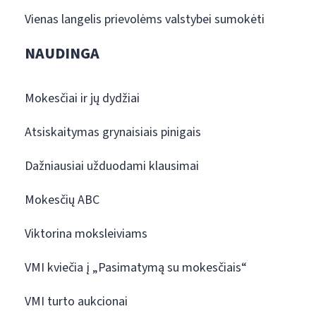
Vienas langelis prievolėms valstybei sumokėti
NAUDINGA
Mokesčiai ir jų dydžiai
Atsiskaitymas grynaisiais pinigais
Dažniausiai užduodami klausimai
Mokesčių ABC
Viktorina moksleiviams
VMI kviečia į „Pasimatymą su mokesčiais“
VMI turto aukcionai