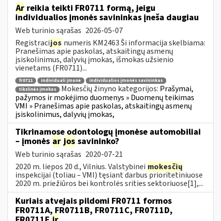
Ar
reikia teikti FR0711 formą, jeigu
individualios įmonės savininkas įneša daugiau
Web turinio sąrašas
2026-05-07
Registraci
jos
numeris KM2463 Ši informacija skelbiama:
Pranešimas apie paskolas, atskaitingų asmenų
įsiskolinimus, dalyvių įmokas, išmokas užsienio
vienetams (FR0711)...
fr0711
individuali įmonė
individualios įmonės savininkas
Mokesčių žinyno kategorijos:
Prašymai,
tikslinės įmokos
pažymos ir mokėjimo duomenys » Duomenų teikimas
VMI » Pranešimas apie paskolas, atskaitingų asmenų
įsiskolinimus, dalyvių įmokas,
Tikrinamose odontologų įmonėse automobiliai
– įmonės
ar
jos
savininko?
Web turinio sąrašas
2020-07-21
2020 m. liepos 20 d., Vilnius. Valstybinei
mokesčių
inspekcijai (toliau – VMI) tęsiant darbus prioritetiniuose
2020 m. priežiūros bei kontrolės srities sektoriuose[1],...
Kuriais atvejais pildomi FR0711 formos
FR0711A, FR0711B, FR0711C, FR0711D,
FR0711E
ir