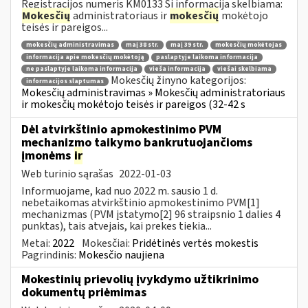
Registracijos numeris KM0133 Ši informacija skelbiama:
Mokesčių
administratoriaus ir
mokesčių
mokėtojo
teisės ir pareigos...
mokesčių administravimas
maį 38 str.
maį 39 str.
mokesčių mokėtojas
informacija apie mokesčių mokėtoją
paslaptyje laikoma informacija
ne paslaptyje laikoma informacija
vieša informacija
viešai skelbiama
Mokesčių žinyno kategorijos:
informacijos slaptumas
Mokesčių administravimas » Mokesčių administratoriaus
ir mokesčių mokėtojo teisės ir pareigos (32-42 s
Dėl atvirkštinio apmokestinimo PVM
mechanizmo taikymo bankrutuojančioms
įmonėms
ir
Web turinio sąrašas
2022-01-03
Informuojame, kad nuo 2022 m. sausio 1 d.
nebetaikomas atvirkštinio apmokestinimo PVM[1]
mechanizmas (PVM įstatymo[2] 96 straipsnio 1 dalies 4
punktas), tais atvejais, kai prekes tiekia...
Metai:
2022
Mokesčiai:
Pridėtinės vertės mokestis
Pagrindinis:
Mokesčio naujiena
Mokestinių prievolių įvykdymo užtikrinimo
dokumentų priėmimas