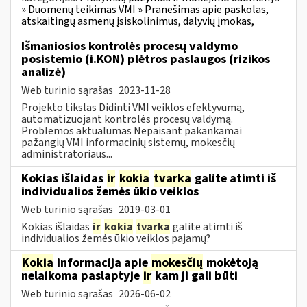
» Duomenų teikimas VMI » Pranešimas apie paskolas,
atskaitingų asmenų įsiskolinimus, dalyvių įmokas,
Išmaniosios kontrolės procesų valdymo
posistemio (i.KON) plėtros paslaugos (rizikos
analizė)
Web turinio sąrašas
2023-11-28
Projekto tikslas Didinti VMI veiklos efektyvumą,
automatizuojant kontrolės procesų valdymą.
Problemos aktualumas Nepaisant pakankamai
pažangių VMI informacinių sistemų, mokesčių
administratoriaus...
Kokias išlaidas
ir
kokia
tvarka
galite atimti iš
individualios žemės ūkio veiklos
Web turinio sąrašas
2019-03-01
Kokias išlaidas
ir
kokia
tvarka
galite atimti iš
individualios žemės ūkio veiklos pajamų?
Kokia
informacija apie
mokesčių
mokėtoją
nelaikoma paslaptyje
ir
kam ji gali būti
Web turinio sąrašas
2026-06-02