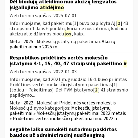
Dėl biodujų atleidimo nuo akcizų lengvatos
įsigaliojimo
atidėjimo
Web turinio sąrašas
2025-07-01
Informuojame, kad pakeitimu[1] buvo papildyta AĮ[
2
] 43
straipsnio 1 dalis 6 punktu, kuriame nustatoma, kad nuo
akcizų atleidžiamos biodu
jos
, kaip...
Metai:
2025
Mokesčių įstatymų pakeitimai:
Akcizų
pakeitimai nuo 2025 m.
Respublikos pridėtinės vertės mokesčio
įstatymo 4-1, 15, 40, 47 straipsnių pakeitimo
ir
Web turinio sąrašas
2022-01-03
Informuojame, kad 2021 m. gruodžio 16 d. buvo priimtas
Pridėtinės vertės mokesčio įstatymo pakeitimas[1]
(toliau − Pakeitimas). Dėl PVM įstatymo[
2
] 41 straipsnio
papildymo...
Metai:
2022
Mokesčiai:
Pridėtinės vertės mokestis
Mokesčių žinyno kategorijos:
Mokesčių įstatymų
pakeitimai » Mokesčių įstatymų pakeitimai 2022 metais
» Pridėtinės vertės mokesčio pakeitimai nuo 2022 m.
negalite laiku sumokėti nutarimu paskirtos
baudos už administracinį nusižengimą