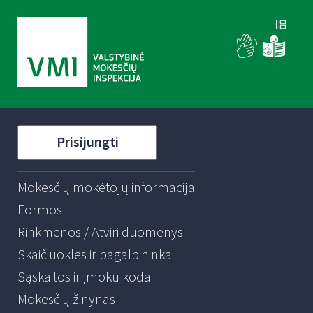
Prisijungti
Mokesčių mokėtojų informacija
Formos
Rinkmenos / Atviri duomenys
Skaičiuoklės ir pagalbininkai
Sąskaitos ir įmokų kodai
Mokesčių žinynas