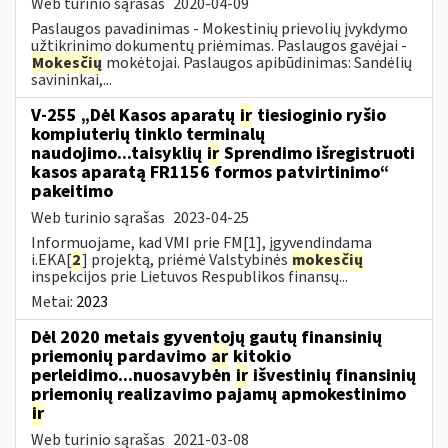
Web turinio sąrašas
2020-04-09
Paslaugos pavadinimas - Mokestinių prievolių įvykdymo
užtikrinimo dokumentų priėmimas. Paslaugos gavėjai -
Mokesčių
mokėtojai. Paslaugos apibūdinimas: Sandėlių
savininkai,...
V-255 „Dėl Kasos aparatų
ir
tiesioginio ryšio
kompiuterių tinklo terminalų
naudojimo...taisyklių
ir
Sprendimo išregistruoti
kasos aparatą FR1156 formos patvirtinimo“
pakeitimo
Web turinio sąrašas
2023-04-25
Informuojame, kad VMI prie FM[1], įgyvendindama
i.EKA[
2
] projektą, priėmė Valstybinės
mokesčių
inspekcijos prie Lietuvos Respublikos finansų...
Metai:
2023
Dėl 2020 metais gyventojų gautų finansinių
priemonių pardavimo
ar
kitokio
perleidimo...nuosavybėn
ir
išvestinių finansinių
priemonių realizavimo pajamų apmokestinimo
ir
Web turinio sąrašas
2021-03-08