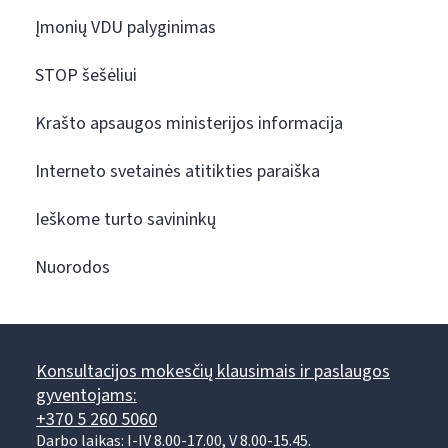
Įmonių VDU palyginimas
STOP šešėliui
Krašto apsaugos ministerijos informacija
Interneto svetainės atitikties paraiška
Ieškome turto savininkų
Nuorodos
Konsultacijos mokesčių klausimais ir paslaugos
gyventojams:
+370 5 260 5060
Darbo laikas: I-IV 8.00-17.00, V 8.00-15.45.