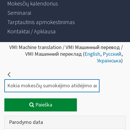
Mokesčių kalendorius
Seminarai
Tarptautinis apmokestinimas
Kontaktai / Apklausa
VMI Machine translation / VMI Машинный перевод /
VMI Машинний переклад (
English
,
Русский
,
Українська
)
Paieška
Parodymo data