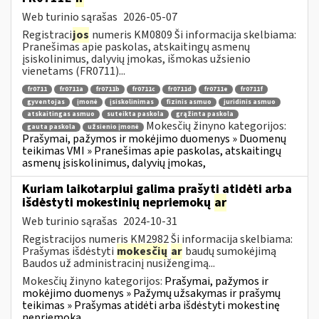
Web turinio sąrašas
2026-05-07
Registraci
jos
numeris KM0809 Ši informacija skelbiama:
Pranešimas apie paskolas, atskaitingų asmenų
įsiskolinimus, dalyvių įmokas, išmokas užsienio
vienetams (FR0711)...
fr0711
fr0711a
fr0711b
fr0711c
fr0711d
fr0711e
fr0711f
gyventojas
įmonė
įsiskolinimas
fizinis asmuo
juridinis asmuo
atskaitingas asmuo
suteikta paskola
grąžinta paskola
Mokesčių žinyno kategorijos:
gauta paskola
užsienio įmonė
Prašymai, pažymos ir mokėjimo duomenys » Duomenų
teikimas VMI » Pranešimas apie paskolas, atskaitingų
asmenų įsiskolinimus, dalyvių įmokas,
Kuriam laikotarpiui galima prašyti atidėti arba
išdėstyti mokestinių nepriemokų
ar
Web turinio sąrašas
2024-10-31
Registracijos numeris KM2982 Ši informacija skelbiama:
Prašymas išdėstyti
mokesčių
ar
baudų sumokėjimą
Baudos už administracinį nusižengimą...
Mokesčių žinyno kategorijos:
Prašymai, pažymos ir
mokėjimo duomenys » Pažymų užsakymas ir prašymų
teikimas » Prašymas atidėti arba išdėstyti mokestinę
nepriemoką