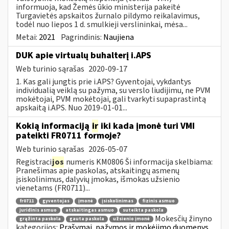
informuoja, kad Žemės ūkio ministerija pakeitė
Turgavietės apskaitos žurnalo pildymo reikalavimus,
todėl nuo liepos 1 d. smulkieji verslininkai, mėsa...
Metai:
2021
Pagrindinis:
Naujiena
DUK apie virtualų buhalterį i.APS
Web turinio sąrašas
2020-09-17
1. Kas gali jungtis prie i.APS? Gyventojai, vykdantys
individualią veiklą su pažyma, su verslo liudijimu, ne PVM
mokėtojai, PVM mokėtojai, gali tvarkyti supaprastintą
apskaitą i.APS. Nuo 2019-01-01...
Kokią informaciją
ir
iki kada įmonė turi VMI
pateikti FR0711 formoje?
Web turinio sąrašas
2026-05-07
Registraci
jos
numeris KM0806 Ši informacija skelbiama:
Pranešimas apie paskolas, atskaitingų asmenų
įsiskolinimus, dalyvių įmokas, išmokas užsienio
vienetams (FR0711)...
fr0711
gyventojas
įmonė
įsiskolinimas
fizinis asmuo
juridinis asmuo
atskaitingas asmuo
suteikta paskola
Mokesčių žinyno
grąžinta paskola
gauta paskola
užsienio įmonė
kategorijos:
Prašymai, pažymos ir mokėjimo duomenys