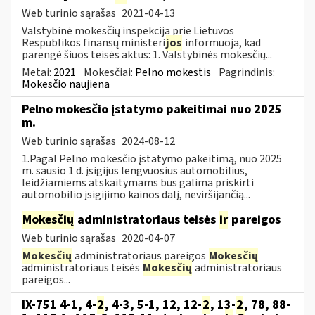
Web turinio sąrašas
2021-04-13
Valstybinė mokesčių inspekcija prie Lietuvos
Respublikos finansų ministeri
jos
informuoja, kad
parengė šiuos teisės aktus: 1. Valstybinės mokesčių...
Metai:
2021
Mokesčiai:
Pelno mokestis
Pagrindinis:
Mokesčio naujiena
Pelno mokesčio įstatymo pakeitimai nuo 2025
m.
Web turinio sąrašas
2024-08-12
1.Pagal Pelno mokesčio įstatymo pakeitimą, nuo 2025
m. sausio 1 d. įsigijus lengvuosius automobilius,
leidžiamiems atskaitymams bus galima priskirti
automobilio įsigijimo kainos dalį, neviršijančią...
Mokesčių
administratoriaus teisės
ir
pareigos
Web turinio sąrašas
2020-04-07
Mokesčių
administratoriaus pareigos
Mokesčių
administratoriaus teisės
Mokesčių
administratoriaus
pareigos...
IX-751 4-1, 4-
2
, 4-3, 5-1, 12, 12-
2
, 13-
2
, 78, 88-