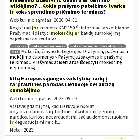
mokėjimo
išdėstymo
dalimis
ar
termino
atidėjimo
?...
Kokia
prašymo pateikimo
tvarka
ir
koks sprendimo priėmimo terminas?
Web turinio sąrašas
2026-04-01
Registraci
jos
numeris KM3150 Ši informacija skelbiama:
Prašymas išdėstyti
mokesčių
ar
baudų sumokėjimą
Aspektas Komentaras...
prašymas
mokestinė nepriemoka
mokestinės nepriemokos atidėjimas
Mokesčių žinyno kategorijos:
Prašymai, pažymos ir
mps
mokėjimo duomenys » Pažymų užsakymas ir prašymų
teikimas » Prašymas atidėti arba išdėstyti mokestinę
nepriemoką
kitų Europos sąjungos valstybių narių į
tarptautines parodas Lietuvoje bei akcizų
sumokėjimo
Web turinio sąrašas
2023-05-03
Atsižvelgdami į tai, kad Lietuvoje nuolat
organizuojamos tarptautinės alkoholinių gėrimų
parodos, kuriose neparduodami, tačiau demonstruojami
ir
degustuojami ne tik...
Metai:
2023