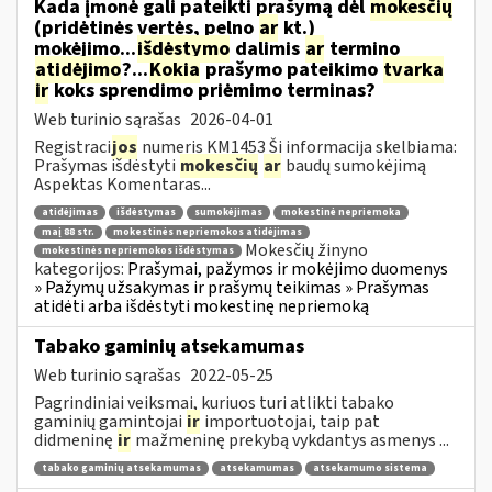
Kada įmonė gali pateikti prašymą dėl
mokesčių
(pridėtinės vertės, pelno
ar
kt.)
mokėjimo...
išdėstymo
dalimis
ar
termino
atidėjimo
?...
Kokia
prašymo pateikimo
tvarka
ir
koks sprendimo priėmimo terminas?
Web turinio sąrašas
2026-04-01
Registraci
jos
numeris KM1453 Ši informacija skelbiama:
Prašymas išdėstyti
mokesčių
ar
baudų sumokėjimą
Aspektas Komentaras...
atidėjimas
išdėstymas
sumokėjimas
mokestinė nepriemoka
maį 88 str.
mokestinės nepriemokos atidėjimas
Mokesčių žinyno
mokestinės nepriemokos išdėstymas
kategorijos:
Prašymai, pažymos ir mokėjimo duomenys
» Pažymų užsakymas ir prašymų teikimas » Prašymas
atidėti arba išdėstyti mokestinę nepriemoką
Tabako gaminių atsekamumas
Web turinio sąrašas
2022-05-25
Pagrindiniai veiksmai, kuriuos turi atlikti tabako
gaminių gamintojai
ir
importuotojai, taip pat
didmeninę
ir
mažmeninę prekybą vykdantys asmenys ...
tabako gaminių atsekamumas
atsekamumas
atsekamumo sistema