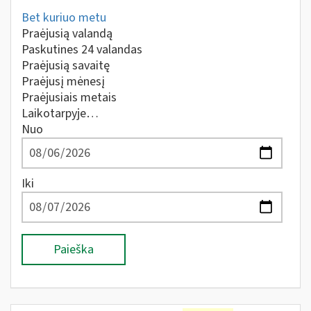
Bet kuriuo metu
Praėjusią valandą
Paskutines 24 valandas
Praėjusią savaitę
Praėjusį mėnesį
Praėjusiais metais
Laikotarpyje…
Nuo
Iki
Paieška