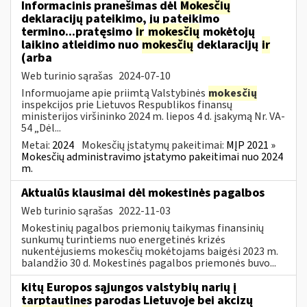
Informacinis pranešimas dėl
Mokesčių
deklaracijų pateikimo, jų pateikimo
termino...pratęsimo
ir
mokesčių
mokėtojų
laikino atleidimo nuo
mokesčių
deklaracijų
ir
(arba
Web turinio sąrašas
2024-07-10
Informuojame apie priimtą Valstybinės
mokesčių
inspekcijos prie Lietuvos Respublikos finansų
ministerijos viršininko 2024 m. liepos 4 d. įsakymą Nr. VA-
54 „Dėl...
Metai:
2024
Mokesčių įstatymų pakeitimai:
MĮP 2021 »
Mokesčių administravimo įstatymo pakeitimai nuo 2024
m.
Aktualūs klausimai dėl mokestinės pagalbos
Web turinio sąrašas
2022-11-03
Mokestinių pagalbos priemonių taikymas finansinių
sunkumų turintiems nuo energetinės krizės
nukentėjusiems mokesčių mokėtojams baigėsi 2023 m.
balandžio 30 d. Mokestinės pagalbos priemonės buvo...
kitų Europos sąjungos valstybių narių į
tarptautines parodas Lietuvoje bei akcizų