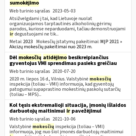
sumokėjimo
Web turinio sąrašas
2023-05-03
Atsižvelgdami į tai, kad Lietuvoje nuolat
organizuojamos tarptautinės alkoholinių gėrimų
parodos, kuriose neparduodami, tačiau demonstruojami
ir
degustuojami ne tik...
Metai:
2023
Mokesčių įstatymų pakeitimai:
MĮP 2021 »
Akcizų mokesčių pakeitimai nuo 2023 m.
Dėl
mokesčių
atidėjimo
besikreipiančius
gyventojus VMI sprendimas pasieks greičiau
Web turinio sąrašas
2020-07-20
2020 m. liepos 16 d., Vilnius. Valstybinė
mokesčių
inspekcija (toliau – VMI) informuoja, kad gyventojų
patogumui supaprastino mokestinių paskolų sutarčių
(toliau – MPS)...
Kol tęsis ekstremalioji situacija, įmonių išlaidos
darbuotojų maitinimui
ir
pavežėjimui
Web turinio sąrašas
2021-10-06
Valstybinė
mokesčių
inspekcija (toliau – VMI)
informuoja, jog nuo šiol įmonės darbuotojų maitinimui