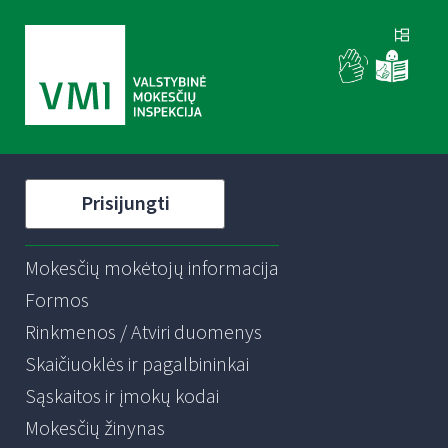
Prisijungti
Mokesčių mokėtojų informacija
Formos
Rinkmenos / Atviri duomenys
Skaičiuoklės ir pagalbininkai
Sąskaitos ir įmokų kodai
Mokesčių žinynas