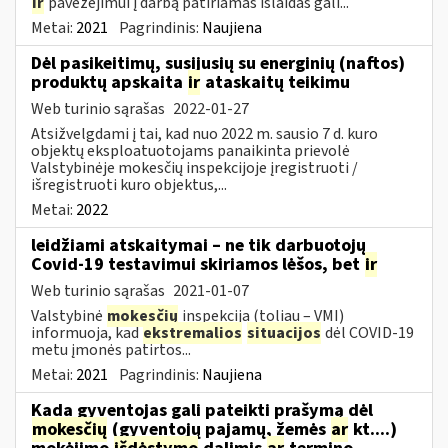
ir
pavežėjimui į darbą patiriamas išlaidas gali...
Metai:
2021
Pagrindinis:
Naujiena
Dėl pasikeitimų, susijusių su energinių (naftos)
produktų apskaita
ir
ataskaitų teikimu
Web turinio sąrašas
2022-01-27
Atsižvelgdami į tai, kad nuo 2022 m. sausio 7 d. kuro
objektų eksploatuotojams panaikinta prievolė
Valstybinėje mokesčių inspekcijoje įregistruoti /
išregistruoti kuro objektus,...
Metai:
2022
leidžiami atskaitymai – ne tik darbuotojų
Covid-19 testavimui skiriamos lėšos, bet
ir
Web turinio sąrašas
2021-01-07
Valstybinė
mokesčių
inspekcija (toliau – VMI)
informuoja, kad
ekstremalios
situacijos
dėl COVID-19
metu įmonės patirtos...
Metai:
2021
Pagrindinis:
Naujiena
Kada gyventojas gali pateikti prašymą dėl
mokesčių
(gyventojų pajamų, žemės
ar
kt....)