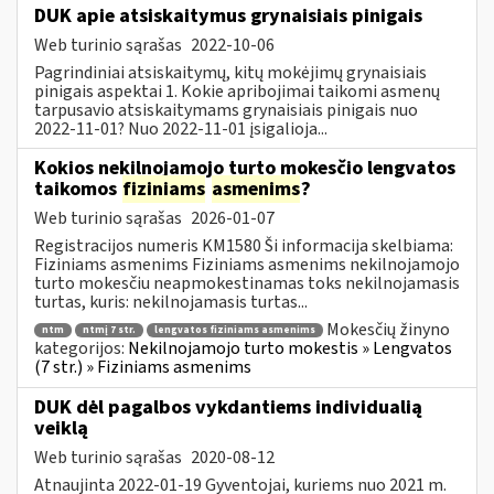
DUK apie atsiskaitymus grynaisiais pinigais
Web turinio sąrašas
2022-10-06
Pagrindiniai atsiskaitymų, kitų mokėjimų grynaisiais
pinigais aspektai 1. Kokie apribojimai taikomi asmenų
tarpusavio atsiskaitymams grynaisiais pinigais nuo
2022-11-01? Nuo 2022-11-01 įsigalioja...
Kokios nekilnojamojo turto mokesčio lengvatos
taikomos
fiziniams
asmenims
?
Web turinio sąrašas
2026-01-07
Registracijos numeris KM1580 Ši informacija skelbiama:
Fiziniams asmenims Fiziniams asmenims nekilnojamojo
turto mokesčiu neapmokestinamas toks nekilnojamasis
turtas, kuris: nekilnojamasis turtas...
Mokesčių žinyno
ntm
ntmį 7 str.
lengvatos fiziniams asmenims
kategorijos:
Nekilnojamojo turto mokestis » Lengvatos
(7 str.) » Fiziniams asmenims
DUK dėl pagalbos vykdantiems individualią
veiklą
Web turinio sąrašas
2020-08-12
Atnaujinta 2022-01-19 Gyventojai, kuriems nuo 2021 m.