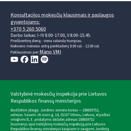
Konsultacijos mokesčių klausimais ir paslaugos
gyventojams:
+370 5 260 5060
Darbo laikas: I-IV 8.00-17.00, V 8.00-15.45.
Prieššventinę dieną - viena valanda trumpiau.
Kiekvieno mėnesio antrą penktadienį 8.00 val. - 12.00 val.
Mano VMI
Paklausimas per
Valstybinė mokesčių inspekcija prie Lietuvos
Respublikos finansų ministerijos
Biudžetinė įstaiga. Juridinio asmens kodas — 188659752,
adresas: Vasario 16-osios g. 14, 01107 Vilnius, Lietuva, el.paštas:
vmi@vmi.lt
, E. pristatymo dėžutės adresas 188659752
Duomenys apie Valstybinę mokesčių inspekciją prie Lietuvos
Respublikos finansų ministerijos kaupiami ir saugomi Juridinių