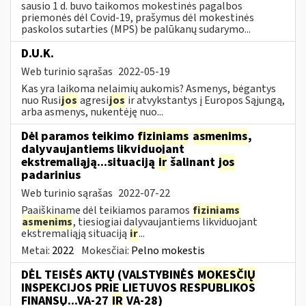
sausio 1 d. buvo taikomos mokestinės pagalbos
priemonės dėl Covid-19, prašymus dėl mokestinės
paskolos sutarties (MPS) be palūkanų sudarymo...
D.U.K.
Web turinio sąrašas
2022-05-19
Kas yra laikoma nelaimių aukomis? Asmenys, bėgantys
nuo Rusi
jos
agresi
jos
ir atvykstantys į Europos Sąjungą,
arba asmenys, nukentėję nuo...
Dėl paramos teikimo
fiziniams
asmenims
,
dalyvaujantiems likviduojant
ekstremaliąją...situaciją
ir
šalinant
jos
padarinius
Web turinio sąrašas
2022-07-22
Paaiškiname dėl teikiamos paramos
fiziniams
asmenims
, tiesiogiai dalyvaujantiems likviduojant
ekstremaliąją situaciją
ir
...
Metai:
2022
Mokesčiai:
Pelno mokestis
DĖL TEISĖS AKTŲ (VALSTYBINĖS
MOKESČIŲ
INSPEKCIJOS PRIE LIETUVOS RESPUBLIKOS
FINANSŲ...VA-27
IR
VA-28)