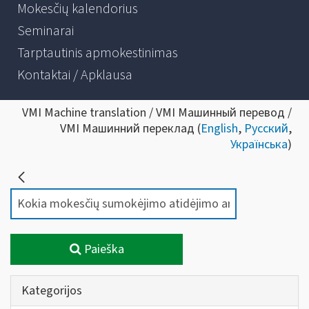
Mokesčių kalendorius
Seminarai
Tarptautinis apmokestinimas
Kontaktai / Apklausa
VMI Machine translation / VMI Машинный перевод /
VMI Машинний переклад (
English
,
Русский
,
Українська
)
Paieška
Kategorijos