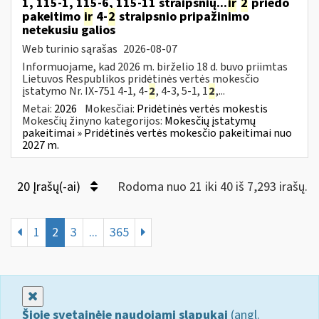
1, 115-1, 115-6, 115-11 straipsnių...
ir
2
priedo
pakeitimo
ir
4-
2
straipsnio pripažinimo
netekusiu galios
Web turinio sąrašas
2026-08-07
Informuojame, kad 2026 m. birželio 18 d. buvo priimtas
Lietuvos Respublikos pridėtinės vertės mokesčio
įstatymo Nr. IX-751 4-1, 4-
2
, 4-3, 5-1, 1
2
,...
Metai:
2026
Mokesčiai:
Pridėtinės vertės mokestis
Mokesčių žinyno kategorijos:
Mokesčių įstatymų
pakeitimai » Pridėtinės vertės mokesčio pakeitimai nuo
2027 m.
20 Įrašų(-ai)
Rodoma nuo 21 iki 40 iš 7,293 irašų.
1
2
3
...
365
Uždaryti
Šioje svetainėje naudojami slapukai
(angl.