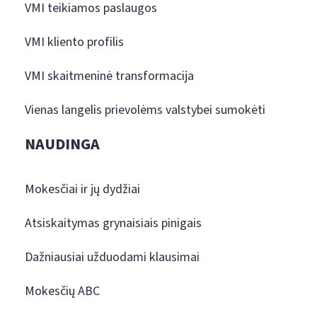
VMI teikiamos paslaugos
VMI kliento profilis
VMI skaitmeninė transformacija
Vienas langelis prievolėms valstybei sumokėti
NAUDINGA
Mokesčiai ir jų dydžiai
Atsiskaitymas grynaisiais pinigais
Dažniausiai užduodami klausimai
Mokesčių ABC