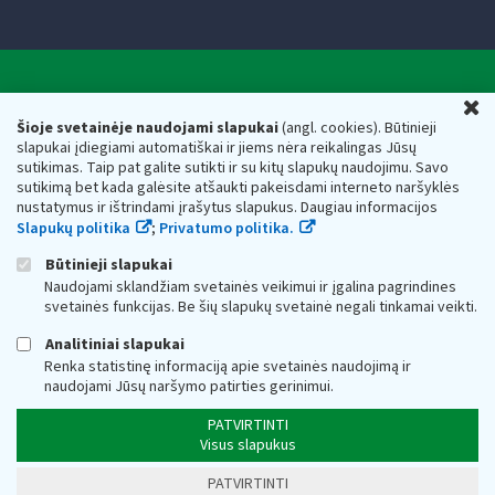
Valstybinė mokesčių inspekcija prie Lietuvos
U
Respublikos finansų ministerijos
Šioje svetainėje naudojami slapukai
(angl. cookies). Būtinieji
slapukai įdiegiami automatiškai ir jiems nėra reikalingas Jūsų
Biudžetinė įstaiga. Juridinio asmens kodas — 188659752,
sutikimas. Taip pat galite sutikti ir su kitų slapukų naudojimu. Savo
adresas: Vasario 16-osios g. 14, 01107 Vilnius, Lietuva, el.paštas:
sutikimą bet kada galėsite atšaukti pakeisdami interneto naršyklės
vmi@vmi.lt
, E. pristatymo dėžutės adresas 188659752
nustatymus ir ištrindami įrašytus slapukus. Daugiau informacijos
Duomenys apie Valstybinę mokesčių inspekciją prie Lietuvos
Slapukų politika
;
Privatumo politika.
Respublikos finansų ministerijos kaupiami ir saugomi Juridinių
asmenų registre
Būtinieji slapukai
Naudojami sklandžiam svetainės veikimui ir įgalina pagrindines
svetainės funkcijas. Be šių slapukų svetainė negali tinkamai veikti.
Analitiniai slapukai
Renka statistinę informaciją apie svetainės naudojimą ir
naudojami Jūsų naršymo patirties gerinimui.
PATVIRTINTI
Visus slapukus
PATVIRTINTI