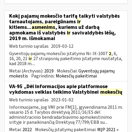
Kokį pajamų mokesčio tarifą taikyti valstybės
tarnautojams, pareigūnams
ir
kitiems...
asmenims
, kuriems už darbą
apmokama iš valstybės
ir
savivaldybės lėšų,
2019 m. išmokamai
Web turinio sąrašas
2019-03-12
Gyventojų pajamų mokesčio įstatymo Nr. IX-1007
2
, 6,
16, 20, 21
ir
27 straipsnių pakeitimo įstatyme nustatyta,
kad 2018 m....
Metai (Archyvas):
2019
Mokesčiai:
Gyventojų pajamų
mokestis
Pagrindinis:
Mokesčių pakeitimai
VA-95 „Dėl Informacijos apie platformose
vykdomas veiklas teikimo Valstybinei
mokesčių
Web turinio sąrašas
2023-01-02
Informuojame, jog VMI prie FM[1], įgyvendinama 2011 m.
vasario 15 d. Tarybos direktyvą 2011/16/ES dėl
administracinio bendradarbiavimo apmokestinimo
srityje ir panaikinančią Direktyvą 77/799/EBB su...
Metai:
2022
Mokesčių įstatymų pakeitimai:
MĮP 2021 »