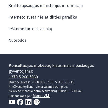
Krašto apsaugos ministerijos informacija
Interneto svetainės atitikties paraiška
Ieškome turto savininkų
Nuorodos
Konsultacijos mokesčių klausimais ir paslaugos
gyventojams:
+370 5 260 5060
Darbo laikas: I-IV 8.00-17.00, V 8.00-15.45.
Prieššventinę dieną - viena valanda trumpiau.
Kiekvieno mėnesio antrą penktadienį 8.00 val. - 12.00 val.
Mano VMI
Paklausimas per