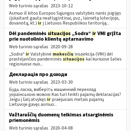
Web turinio sąrašas
2023-10-12
Asmuo iš kitos Europos Sąjungos valstybės narės įsigijęs
(įskaitant gautą neatlygintinai, pvz., laimėtą loterijoje,
dovanotą, kt.)
ir
į Lietuvos Respublikos teritoriją...
Dėl pandeminės
situacijos
„Sodra“
ir
VMI grįžta
prie nuotolinio klientų aptarnavimo
Web turinio sąrašas
2020-09-28
„Sodra“
ir
Valstybinė
mokesčių
inspekcija (VMI) dėl
prastėjančios pandeminės
situacijos
kai kuriuose šalies
regionuose nuo...
Декларація про доходи
Web turinio sąrašas
2023-03-30
Будь ласка, виберіть машинний переклад
українською мовою Kas turi teikti pajamų deklaracijas?
Jeigu į šalį atvykęs
ir
praėjusiais metais pajamų
Lietuvoje gavęs asmuo...
Važtaraščių duomenų teikimas atsarginėmis
priemonėmis
Web turinio sąrašas
2020-04-08