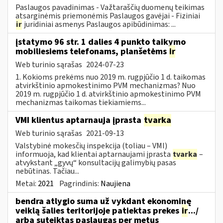
Paslaugos pavadinimas - Važtaraščių duomenų teikimas
atsarginėmis priemonėmis Paslaugos gavėjai - Fiziniai
ir
juridiniai asmenys Paslaugos apibūdinimas: ...
įstatymo 96 str. 1 dalies 4 punkto taikymo
mobiliesiems telefonams, planšetėms
ir
Web turinio sąrašas
2024-07-23
1. Kokioms prekėms nuo 2019 m. rugpjūčio 1 d. taikomas
atvirkštinio apmokestinimo PVM mechanizmas? Nuo
2019 m. rugpjūčio 1 d. atvirkštinio apmokestinimo PVM
mechanizmas taikomas tiekiamiems...
VMI klientus aptarnauja įprasta
tvarka
Web turinio sąrašas
2021-09-13
Valstybinė mokesčių inspekcija (toliau – VMI)
informuoja, kad klientai aptarnaujami įprasta
tvarka
–
atvykstant „gyvų“ konsultacijų galimybių pasas
nebūtinas. Tačiau...
Metai:
2021
Pagrindinis:
Naujiena
bendra atlygio suma už vykdant ekonominę
veiklą šalies teritorijoje patiektas prekes
ir
.../
arba suteiktas paslaugas per metus