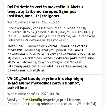
Dėl Pridėtinės vertės mokesčio
ir
Akcizų
lengvatų taikymo Europos Sąjungos
institucijoms...
ir
įstaigoms
Web turinio sąrašas
2025-12-22
Informuojame, kad Lietuvos Respublikos finansų
ministro 2025 m. gruodžio 18 d. įsakymu Nr. 1K-307[1]
(toliau - Įsakymas) kurį galima rasti čia, nauja redakcija
išdėstytas Pridėtinės vertės mokesčio...
Metai:
2025
Mokesčiai:
Akcizai
Pridėtinės vertės
mokestis
Mokesčių įstatymų pakeitimai:
Akcizų
pakeitimai nuo 2025 m.
Akcizų pakeitimai nuo 2026 m.
MĮP 2021 » Pridėtinės vertės mokesčio pakeitimai nuo
2025 m.
Mokesčių žinyno kategorijos:
Mokesčių
įstatymų pakeitimai » Pridėtinės vertės mokesčių
pakeitimai nuo 2026 m.
VA-25 „Dėl baudų skyrimo
ir
delspinigių
skaičiavimo metodikos patvirtinimo“,
pakeitimo
Web turinio sąrašas
2023-04-28
Valstybinė
mokesčių
inspekcija prie Lietuvos
Respublikos finansų ministerijos (toliau ― VMI prie FM)