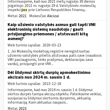
Informuojame, kad nuo 2021 metų rugsėjo 30 dienos
įsigaliojo: 2021 m. rugsėjo 29 d. Valstybinės mokesčių
inspekci
jos
prie Lietuvos Respublikos finansų...
Metai:
2021
Mokesčiai:
Akcizai
Kaip užsienio valstybės asmuo gali tapti VMI
elektroninių sistemų naudotoju / gauti
prisijungimo priemones / atstovauti kitą
asmenį?
Web turinio sąrašas
2020-03-23
1. Jei Mokesčių mokėtojų registre neregistruotas
užsienio valstybės pilietis atstovaus pats save (naudosis
VMI paslaugomis, teiks prašymus, deklaracijas savo
vardu), prisijungti prie VMI...
Dėl šildymui skirtų durpių apmokestinimo
akcizais nuo 2024 m. sausio 1 d.
Web turinio sąrašas
2023-12-18
Informuojame, kad nuo 2024 m. sausio 1 d. šildymui
skirtos durpės tampa akcizų objektu. Pateikiame veiklai,
susijusiai su šildymui skirtomis durpėmis, aktualią
informaciją. Kam aktualus naujasis...
Metai:
2023