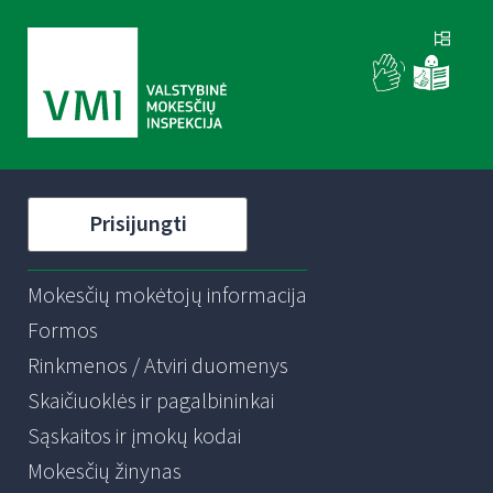
Prisijungti
Mokesčių mokėtojų informacija
Formos
Rinkmenos / Atviri duomenys
Skaičiuoklės ir pagalbininkai
Sąskaitos ir įmokų kodai
Mokesčių žinynas