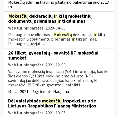
Mokesčių administravimo įstatymo pakeitimai nuo 2023
m.
Mokesčių
deklaracijų
ir
kitų mokestinių
dokumentų priėmimas
ir
tikslinimas
Web turinio sąrašas
2020-04-08
Paslaugos pavadinimas -
Mokesčių
deklaracijų
ir
kitų
mokestinių dokumentų priėmimas
ir
tikslinimas.
Paslaugos gavėjai -...
26 tūkst. gyventojų - savaitė NT mokesčiui
sumokėti
Web turinio sąrašas
2021-12-09
Valstybinė mokesčių inspekcija (VMI) informuoja, kad iki
šios dienos 7,2 tūkst. Nekilnojamojo turto (NT)
savininkų jau deklaravo daugiau kaip 3 mln. eurų NT
mokesčio. 25,6 tūkst. gyventojų pateikti...
Metai:
2021
Pagrindinis:
Naujiena
Dėl valstybinės
mokesčių
inspekcijos prie
Lietuvos Respublikos Finansų Ministerijos
Web turinio sąrašas
2021-10-06