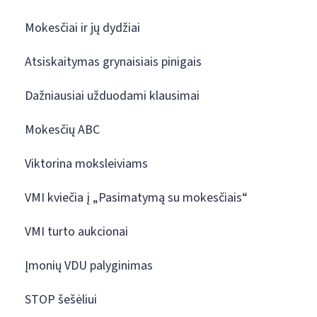
Mokesčiai ir jų dydžiai
Atsiskaitymas grynaisiais pinigais
Dažniausiai užduodami klausimai
Mokesčių ABC
Viktorina moksleiviams
VMI kviečia į „Pasimatymą su mokesčiais“
VMI turto aukcionai
Įmonių VDU palyginimas
STOP šešėliui