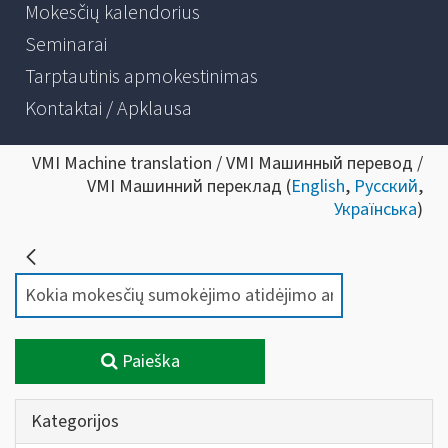
Mokesčių kalendorius
Seminarai
Tarptautinis apmokestinimas
Kontaktai / Apklausa
VMI Machine translation / VMI Машинный перевод /
VMI Машинний переклад (
English
,
Русский
,
Українська
)
Paieška
Kategorijos