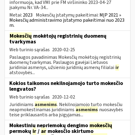
informuoja, kad VMI prie FM viršininko 2023-04-27
įsakymu Nr. VA-34...
Metai:
2023
Mokesčių įstatymų pakeitimai:
MĮP 2021 »
Mokesčių administravimo įstatymo pakeitimai nuo 2023
m.
Mokesčių
mokėtojų registrinių duomenų
tvarkymas
Web turinio sąrašas
2020-02-25
Paslaugos pavadinimas Mokesčių mokėtojų registrinių
duomenų tvarkymas. Paslaugos gavėjai Lietuvos
juridiniai asmenys, užsienio juridinių asmenų filialai
ir
atstovybės...
Kokios taikomos nekilnojamojo turto mokesčio
lengvatos?
Web turinio sąrašas
2020-12-02
Juridiniams
asmenims
. Nekilnojamojo turto mokesčiu
neapmokestinamas juridiniams
asmenims
nuosavybės
teise priklausantis arba įsigyjamas...
Mokestinių nepriemokų dengimo
mokesčių
permokų
ir
/
ar
mokesčio skirtumo