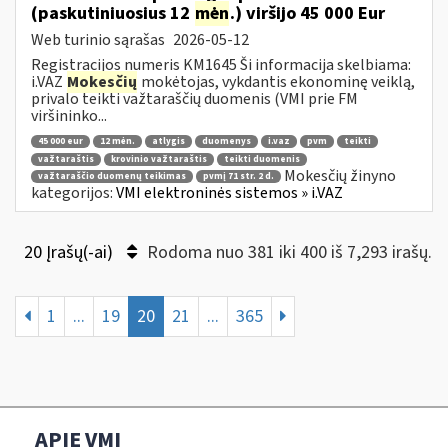
(paskutiniuosius 12
mėn
.) viršijo 45 000 Eur
Web turinio sąrašas
2026-05-12
Registracijos numeris KM1645 Ši informacija skelbiama:
i.VAZ
Mokesčių
mokėtojas, vykdantis ekonominę veiklą,
privalo teikti važtaraščių duomenis (VMI prie FM
viršininko...
45 000 eur
12 mėn.
atlygis
duomenys
i.vaz
pvm
teikti
važtaraštis
krovinio važtaraštis
teikti duomenis
Mokesčių žinyno
važtaraščio duomenų teikimas
pvmį 71 str. 2 d.
kategorijos:
VMI elektroninės sistemos » i.VAZ
20 Įrašų(-ai)
Rodoma nuo 381 iki 400 iš 7,293 irašų.
1
...
19
20
21
...
365
APIE VMI