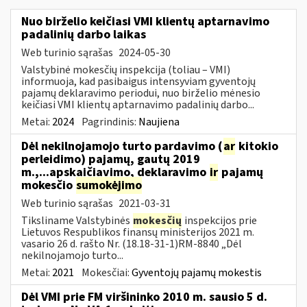
Nuo birželio keičiasi VMI klientų aptarnavimo
padalinių darbo laikas
Web turinio sąrašas
2024-05-30
Valstybinė mokesčių inspekcija (toliau – VMI)
informuoja, kad pasibaigus intensyviam gyventojų
pajamų deklaravimo periodui, nuo birželio mėnesio
keičiasi VMI klientų aptarnavimo padalinių darbo...
Metai:
2024
Pagrindinis:
Naujiena
Dėl nekilnojamojo turto pardavimo (
ar
kitokio
perleidimo) pajamų, gautų 2019
m.,...apskaičiavimo, deklaravimo
ir
pajamų
mokesčio
sumokėjimo
Web turinio sąrašas
2021-03-31
Tiksliname Valstybinės
mokesčių
inspekcijos prie
Lietuvos Respublikos finansų ministerijos 2021 m.
vasario 26 d. rašto Nr. (18.18-31-1)RM-8840 „Dėl
nekilnojamojo turto...
Metai:
2021
Mokesčiai:
Gyventojų pajamų mokestis
Dėl VMI prie FM viršininko 2010 m. sausio 5 d.