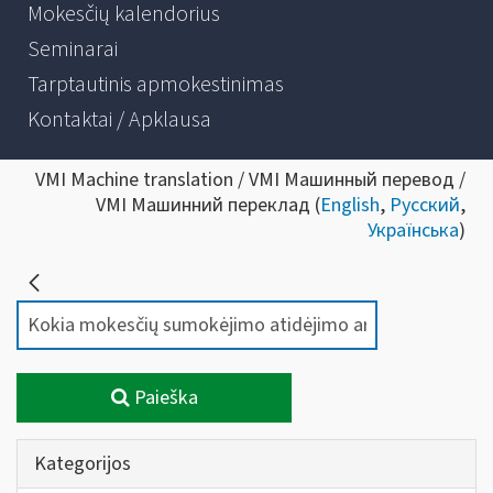
Mokesčių kalendorius
Seminarai
Tarptautinis apmokestinimas
Kontaktai / Apklausa
VMI Machine translation / VMI Машинный перевод /
VMI Машинний переклад (
English
,
Русский
,
Українська
)
Paieška
Kategorijos