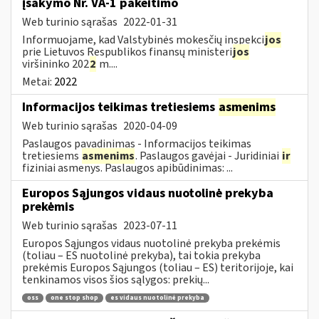
įsakymo Nr. VA-1 pakeitimo
Web turinio sąrašas
2022-01-31
Informuojame, kad Valstybinės mokesčių inspekci
jos
prie Lietuvos Respublikos finansų ministeri
jos
viršininko 202
2
m....
Metai:
2022
Informacijos teikimas tretiesiems
asmenims
Web turinio sąrašas
2020-04-09
Paslaugos pavadinimas - Informacijos teikimas
tretiesiems
asmenims
. Paslaugos gavėjai - Juridiniai
ir
fiziniai asmenys. Paslaugos apibūdinimas: ...
Europos Sąjungos vidaus nuotolinė prekyba
prekėmis
Web turinio sąrašas
2023-07-11
Europos Sąjungos vidaus nuotolinė prekyba prekėmis
(toliau – ES nuotolinė prekyba), tai tokia prekyba
prekėmis Europos Sąjungos (toliau – ES) teritorijoje, kai
tenkinamos visos šios sąlygos: prekių...
oss
one stop shop
es vidaus nuotolinė prekyba