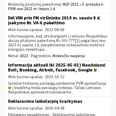
Mokesčių įstatymų pakeitimai:
MĮP 2021 » E-prekyba ir
PVM nuo 2021 m. liepos 1 d.
Dėl VMI prie FM viršininko 2010 m. sausio 8 d.
įsakymo Nr. VA-6 pakeitimo
Web turinio sąrašas
2022-09-06
Informuojame, kad, atsižvelgiant į Lietuvos Respublikos
akcizų įstatymo pakeitimą Nr. XIV-777[1] pagal kurį nuo
2023 m. sausio 1 d. panaikinamas reikalavimas elektros
energijos mokėtojus...
Metai:
2022
Pagrindinis:
Mokesčio naujiena
Informacija aktuali iki 2025-05-01) Naudojuosi
Bolt, Booking, Airbnb, Facebook, Google
ir
Web turinio sąrašas
2023-10-12
Įprastai teikiamų paslaugų pardavimo PVM apskaičiuoja
ir
į biudžetą moka paslaugų teikėjas. Tačiau Lietuvos
Respublikos apmokestinamiesiems...
Deklaravimo laikotarpių tvarkymas
Web turinio sąrašas
2020-04-08
Paslaugos pavadinimas - Deklaravimo laikotarpių