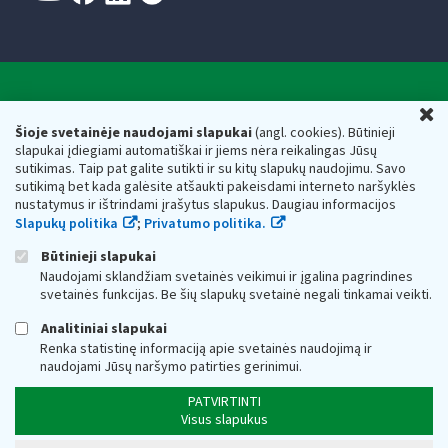
Valstybinė mokesčių inspekcija prie Lietuvos
U
Respublikos finansų ministerijos
Šioje svetainėje naudojami slapukai
(angl. cookies). Būtinieji
slapukai įdiegiami automatiškai ir jiems nėra reikalingas Jūsų
Biudžetinė įstaiga. Juridinio asmens kodas — 188659752,
sutikimas. Taip pat galite sutikti ir su kitų slapukų naudojimu. Savo
adresas: Vasario 16-osios g. 14, 01107 Vilnius, Lietuva, el.paštas:
sutikimą bet kada galėsite atšaukti pakeisdami interneto naršyklės
vmi@vmi.lt
, E. pristatymo dėžutės adresas 188659752
nustatymus ir ištrindami įrašytus slapukus. Daugiau informacijos
Duomenys apie Valstybinę mokesčių inspekciją prie Lietuvos
Slapukų politika
;
Privatumo politika.
Respublikos finansų ministerijos kaupiami ir saugomi Juridinių
asmenų registre
Būtinieji slapukai
Naudojami sklandžiam svetainės veikimui ir įgalina pagrindines
svetainės funkcijas. Be šių slapukų svetainė negali tinkamai veikti.
Analitiniai slapukai
Renka statistinę informaciją apie svetainės naudojimą ir
naudojami Jūsų naršymo patirties gerinimui.
PATVIRTINTI
Visus slapukus