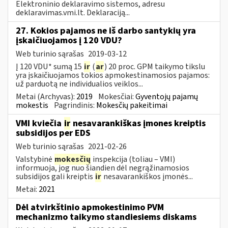
Elektroninio deklaravimo sistemos, adresu
deklaravimas.vmi.lt. Deklaraciją...
27. Kokios pajamos ne iš darbo santykių yra
įskaičiuojamos į 120 VDU?
Web turinio sąrašas
2019-03-12
Į 120 VDU* sumą 15
ir
(
ar
) 20 proc. GPM taikymo tikslu
yra įskaičiuojamos tokios apmokestinamosios pajamos:
už parduotą ne individualios veiklos...
Metai (Archyvas):
2019
Mokesčiai:
Gyventojų pajamų
mokestis
Pagrindinis:
Mokesčių pakeitimai
VMI kviečia
ir
nesavarankiškas įmones kreiptis
subsidijos per EDS
Web turinio sąrašas
2021-02-26
Valstybinė
mokesčių
inspekcija (toliau – VMI)
informuoja, jog nuo šiandien dėl negrąžinamosios
subsidijos gali kreiptis
ir
nesavarankiškos įmonės...
Metai:
2021
Dėl atvirkštinio apmokestinimo PVM
mechanizmo taikymo standiesiems diskams