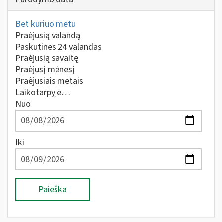
Bet kuriuo metu
Praėjusią valandą
Paskutines 24 valandas
Praėjusią savaitę
Praėjusį mėnesį
Praėjusiais metais
Laikotarpyje…
Nuo
Iki
Paieška