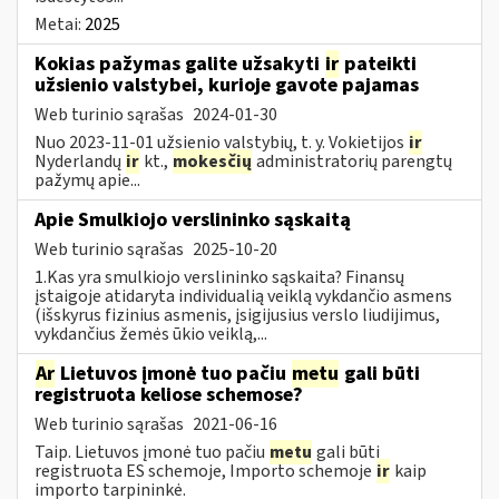
Metai:
2025
Kokias pažymas galite užsakyti
ir
pateikti
užsienio valstybei, kurioje gavote pajamas
Web turinio sąrašas
2024-01-30
Nuo 2023-11-01 užsienio valstybių, t. y. Vokietijos
ir
Nyderlandų
ir
kt.,
mokesčių
administratorių parengtų
pažymų apie...
Apie Smulkiojo verslininko sąskaitą
Web turinio sąrašas
2025-10-20
1.Kas yra smulkiojo verslininko sąskaita? Finansų
įstaigoje atidaryta individualią veiklą vykdančio asmens
(išskyrus fizinius asmenis, įsigijusius verslo liudijimus,
vykdančius žemės ūkio veiklą,...
Ar
Lietuvos įmonė tuo pačiu
metu
gali būti
registruota keliose schemose?
Web turinio sąrašas
2021-06-16
Taip. Lietuvos įmonė tuo pačiu
metu
gali būti
registruota ES schemoje, Importo schemoje
ir
kaip
importo tarpininkė.