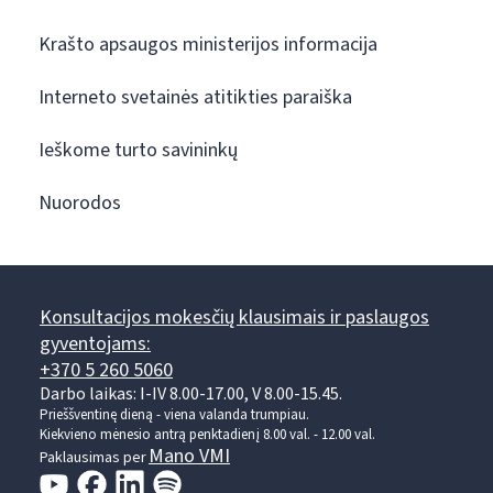
Krašto apsaugos ministerijos informacija
Interneto svetainės atitikties paraiška
Ieškome turto savininkų
Nuorodos
Konsultacijos mokesčių klausimais ir paslaugos
gyventojams:
+370 5 260 5060
Darbo laikas: I-IV 8.00-17.00, V 8.00-15.45.
Prieššventinę dieną - viena valanda trumpiau.
Kiekvieno mėnesio antrą penktadienį 8.00 val. - 12.00 val.
Mano VMI
Paklausimas per