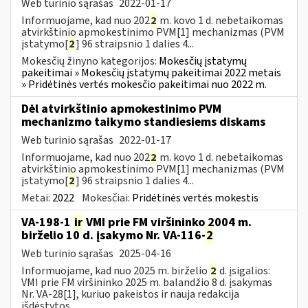
Web turinio sąrašas
2022-01-17
Informuojame, kad nuo 202
2
m. kovo 1 d. nebetaikomas
atvirkštinio apmokestinimo PVM[1] mechanizmas (PVM
įstatymo[
2
] 96 straipsnio 1 dalies 4...
Mokesčių žinyno kategorijos:
Mokesčių įstatymų
pakeitimai » Mokesčių įstatymų pakeitimai 2022 metais
» Pridėtinės vertės mokesčio pakeitimai nuo 2022 m.
Dėl atvirkštinio apmokestinimo PVM
mechanizmo taikymo standiesiems diskams
Web turinio sąrašas
2022-01-17
Informuojame, kad nuo 202
2
m. kovo 1 d. nebetaikomas
atvirkštinio apmokestinimo PVM[1] mechanizmas (PVM
įstatymo[
2
] 96 straipsnio 1 dalies 4...
Metai:
2022
Mokesčiai:
Pridėtinės vertės mokestis
VA-198-1
ir
VMI prie FM viršininko 2004 m.
birželio 10 d. įsakymo Nr. VA-116-
2
Web turinio sąrašas
2025-04-16
Informuojame, kad nuo 2025 m. birželio
2
d. įsigalios:
VMI prie FM viršininko 2025 m. balandžio 8 d. įsakymas
Nr. VA-28[1], kuriuo pakeistos ir nauja redakcija
išdėstytos...