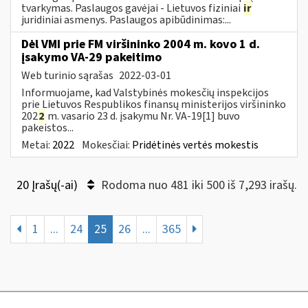
tvarkymas. Paslaugos gavėjai - Lietuvos fiziniai
ir
juridiniai asmenys. Paslaugos apibūdinimas:...
Dėl VMI prie FM viršininko 2004 m. kovo 1 d.
įsakymo VA-29 pakeitimo
Web turinio sąrašas
2022-03-01
Informuojame, kad Valstybinės mokesčių inspekcijos
prie Lietuvos Respublikos finansų ministerijos viršininko
202
2
m. vasario 23 d. įsakymu Nr. VA-19[1] buvo
pakeistos...
Metai:
2022
Mokesčiai:
Pridėtinės vertės mokestis
20 Įrašų(-ai)
Rodoma nuo 481 iki 500 iš 7,293 irašų.
1
...
24
25
26
...
365