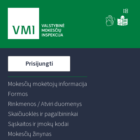
Prisijungti
Mokesčių mokėtojų informacija
Formos
Rinkmenos / Atviri duomenys
Skaičiuoklės ir pagalbininkai
Sąskaitos ir įmokų kodai
Mokesčių žinynas