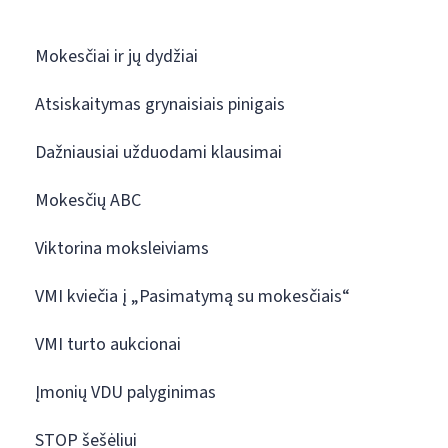
Mokesčiai ir jų dydžiai
Atsiskaitymas grynaisiais pinigais
Dažniausiai užduodami klausimai
Mokesčių ABC
Viktorina moksleiviams
VMI kviečia į „Pasimatymą su mokesčiais“
VMI turto aukcionai
Įmonių VDU palyginimas
STOP šešėliui