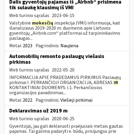
Dalis gyventojų pajamas iš „Airbnb“ prisimena
tik sulaukę klausimų iš VMI
Web turinio sąrašas
2023-06-15
Valstybinė
mokesčių
inspekcija (VMI) informuoja, kad
išanalizavus 2019-2020 m. duomenis apie Lietuvos
gyventojų „Airbnb.com“ platformai už tarpininkavimo
paslaugas...
Metai:
2023
Pagrindinis:
Naujiena
Automobilių remonto paslaugų viešasis
pirkimas
Web turinio sąrašas
2022-05-20
INFORMACIJA APIE PRADEDAMUS PIRKIMUS Paslaugų
pirkimai I. PERKANČIOJI ORGANIZACIJA, ADRESAS
IR
KONTAKTINIAI DUOMENYS: I.1. Perkančiosios
organizacijos pavadinimas...
Metai:
2022
Pagrindinis:
Viešieji pirkimai
Deklaravimas už 2019 m
Web turinio sąrašas
2020-06-25
Gyventojai, jau gali deklaruoti praėjusiais metais gautas
pajamas. Tai galima padaryti e. būdu, prisijungus prie