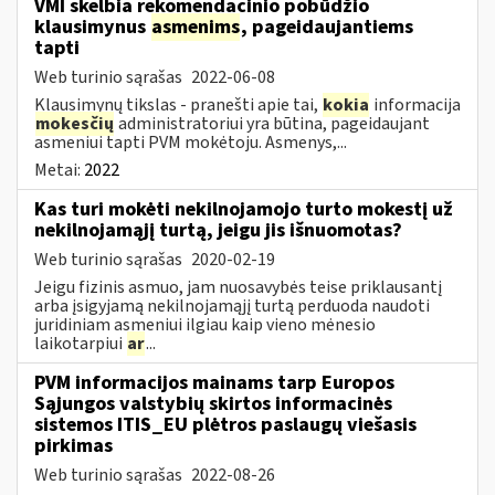
VMI skelbia rekomendacinio pobūdžio
klausimynus
asmenims
, pageidaujantiems
tapti
Web turinio sąrašas
2022-06-08
Klausimynų tikslas - pranešti apie tai,
kokia
informacija
mokesčių
administratoriui yra būtina, pageidaujant
asmeniui tapti PVM mokėtoju. Asmenys,...
Metai:
2022
Kas turi mokėti nekilnojamojo turto mokestį už
nekilnojamąjį turtą, jeigu jis išnuomotas?
Web turinio sąrašas
2020-02-19
Jeigu fizinis asmuo, jam nuosavybės teise priklausantį
arba įsigyjamą nekilnojamąjį turtą perduoda naudoti
juridiniam asmeniui ilgiau kaip vieno mėnesio
laikotarpiui
ar
...
PVM informacijos mainams tarp Europos
Sąjungos valstybių skirtos informacinės
sistemos ITIS_EU plėtros paslaugų viešasis
pirkimas
Web turinio sąrašas
2022-08-26