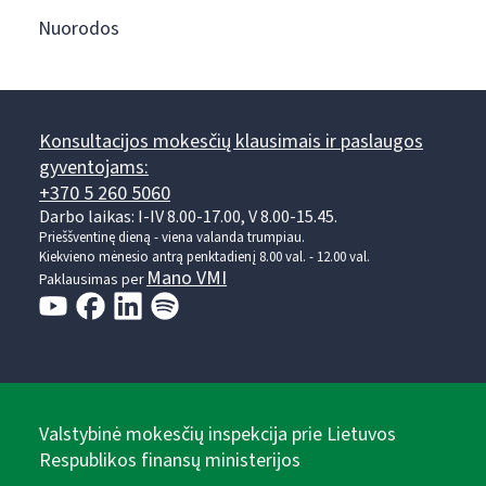
Nuorodos
Konsultacijos mokesčių klausimais ir paslaugos
gyventojams:
+370 5 260 5060
Darbo laikas: I-IV 8.00-17.00, V 8.00-15.45.
Prieššventinę dieną - viena valanda trumpiau.
Kiekvieno mėnesio antrą penktadienį 8.00 val. - 12.00 val.
Mano VMI
Paklausimas per
Valstybinė mokesčių inspekcija prie Lietuvos
Respublikos finansų ministerijos