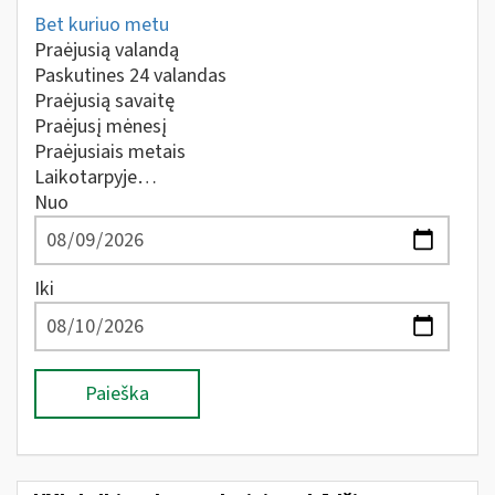
Bet kuriuo metu
Praėjusią valandą
Paskutines 24 valandas
Praėjusią savaitę
Praėjusį mėnesį
Praėjusiais metais
Laikotarpyje…
Nuo
Iki
Paieška