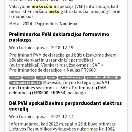
Valstybinė
mokesčių
inspekcija (VMI) informuoja, kad
ne visi klientai šiuo
metu
gali sklandžiai prisijungti prie
Išmaniosios...
Metai:
2024
Pagrindinis:
Naujiena
Preliminarios PVM deklaracijos formavimo
paslauga
Web turinio sąrašas
2018-12-19
Preliminari PVM deklaracija gali būti užsakoma dviem
būdais: vienkartiniu (rankiniu); periodiškai
(automatiškai). Vienkartinis užsakymas: i.SAF →
Preliminarios deklaracijos → Naujas FR0600...
fr0564
fr0600
i.saf
pvm
pvm deklaracija
preliminari deklaracija
Mokesčių žinyno kategorijos:
VMI
formavimo paslauga
elektroninės sistemos » i.SAF » Preliminarių PVM
deklaracijų (FR0600, FR0564) paslauga
Dėl PVM apskaičiavimo perparduodant elektros
energiją
Web turinio sąrašas
2022-12-14
Informuojame, kad 2022 m. spalio 26 d. buvo priimtas
Lietuvos Respublikos Vyriausybės nutarimas Nr. 1062