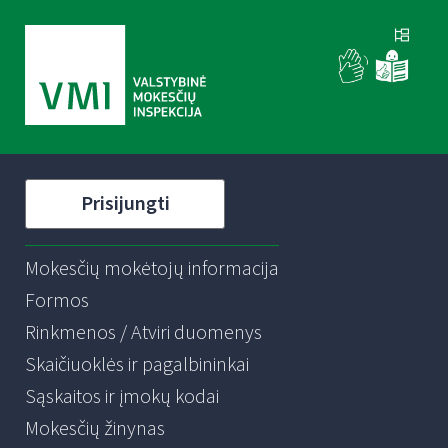
Prisijungti
Mokesčių mokėtojų informacija
Formos
Rinkmenos / Atviri duomenys
Skaičiuoklės ir pagalbininkai
Sąskaitos ir įmokų kodai
Mokesčių žinynas