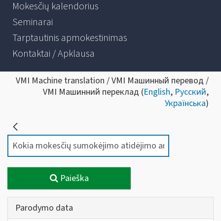
Mokesčių kalendorius
Seminarai
Tarptautinis apmokestinimas
Kontaktai / Apklausa
VMI Machine translation / VMI Машинный перевод /
VMI Машинний переклад (
English
,
Русский
,
Українська
)
Paieška
Parodymo data