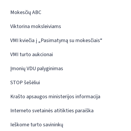
Mokesčių ABC
Viktorina moksleiviams
VMI kviečia į „Pasimatymą su mokesčiais“
VMI turto aukcionai
Įmonių VDU palyginimas
STOP šešėliui
Krašto apsaugos ministerijos informacija
Interneto svetainės atitikties paraiška
Ieškome turto savininkų