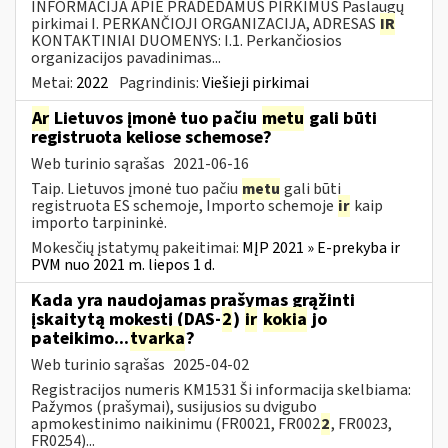
INFORMACIJA APIE PRADEDAMUS PIRKIMUS Paslaugų
pirkimai I. PERKANČIOJI ORGANIZACIJA, ADRESAS
IR
KONTAKTINIAI DUOMENYS: I.1. Perkančiosios
organizacijos pavadinimas...
Metai:
2022
Pagrindinis:
Viešieji pirkimai
Ar
Lietuvos įmonė tuo pačiu
metu
gali būti
registruota keliose schemose?
Web turinio sąrašas
2021-06-16
Taip. Lietuvos įmonė tuo pačiu
metu
gali būti
registruota ES schemoje, Importo schemoje
ir
kaip
importo tarpininkė.
Mokesčių įstatymų pakeitimai:
MĮP 2021 » E-prekyba ir
PVM nuo 2021 m. liepos 1 d.
Kada yra naudojamas prašymas grąžinti
įskaitytą mokestį (DAS-
2
)
ir
kokia
jo
pateikimo...
tvarka
?
Web turinio sąrašas
2025-04-02
Registracijos numeris KM1531 Ši informacija skelbiama:
Pažymos (prašymai), susijusios su dvigubo
apmokestinimo naikinimu (FR0021, FR002
2
, FR0023,
FR0254)...