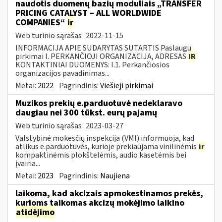
naudotis duomenų bazių moduliais „TRANSFER
PRICING CATALYST – ALL WORLDWIDE
COMPANIES“
ir
Web turinio sąrašas
2022-11-15
INFORMACIJA APIE SUDARYTAS SUTARTIS Paslaugų
pirkimai I. PERKANČIOJI ORGANIZACIJA, ADRESAS
IR
KONTAKTINIAI DUOMENYS: I.1. Perkančiosios
organizacijos pavadinimas...
Metai:
2022
Pagrindinis:
Viešieji pirkimai
Muzikos prekių e.parduotuvė nedeklaravo
daugiau nei 300 tūkst. eurų pajamų
Web turinio sąrašas
2023-03-27
Valstybinė mokesčių inspekcija (VMI) informuoja, kad
atlikus e.parduotuvės, kurioje prekiaujama vinilinėmis
ir
kompaktinėmis plokštelėmis, audio kasetėmis bei
įvairia...
Metai:
2023
Pagrindinis:
Naujiena
laikoma, kad akcizais apmokestinamos prekės,
kurioms taikomas akcizų mokėjimo laikino
atidėjimo