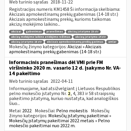
Web turinio sąrašas
2018-11-22
Registracijos numeris KM1458 Ši informacija skelbiama:
Akcizais apmokestinamų prekių gabenimas (14-18 str.)
Akcizais apmokestinamų prekių, kurioms taikomas
akcizų mokėjimo laikino...
akcizai
gabenimas
pranešimas
akcizų įstatymo 15 str
akcizų mokėjimo laikino atidėjimo režimas
akcizų įstatymo 14 str
akcizų įstatymo 16 str
akcizais apmokestinamų prekių gavimas
amlar
Mokesčių žinyno kategorijos:
Akcizai » Akcizais
apmokestinamų prekių gabenimas (14-18 str.)
Informacinis pranešimas dėl VMI prie FM
viršininko 2020 m. vasario 12 d. įsakymo Nr. VA-
14 pakeitimo
Web turinio sąrašas
2022-04-11
Informuojame, kad atsižvelgiant į Lietuvos Respublikos
pelno mokesčio įstatymo Nr.
2
, 4, 383 ir 58 straipsnių
pakeitimo įstatymą, kuriuo nustatyta, kad analogiškos
šiuo...
Metai:
2022
Mokesčiai:
Pelno mokestis
Mokesčių
žinyno kategorijos:
Mokesčių įstatymų pakeitimai »
Mokesčių įstatymų pakeitimai 2022 metais » Pelno
mokesčio pakeitimai nuo 2022 m.