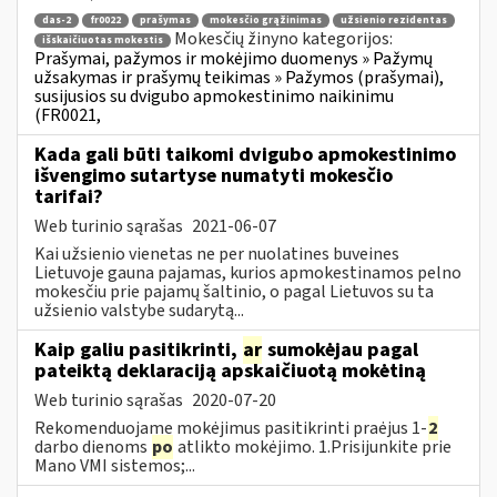
das-2
fr0022
prašymas
mokesčio grąžinimas
užsienio rezidentas
Mokesčių žinyno kategorijos:
išskaičiuotas mokestis
Prašymai, pažymos ir mokėjimo duomenys » Pažymų
užsakymas ir prašymų teikimas » Pažymos (prašymai),
susijusios su dvigubo apmokestinimo naikinimu
(FR0021,
Kada gali būti taikomi dvigubo apmokestinimo
išvengimo sutartyse numatyti mokesčio
tarifai?
Web turinio sąrašas
2021-06-07
Kai užsienio vienetas ne per nuolatines buveines
Lietuvoje gauna pajamas, kurios apmokestinamos pelno
mokesčiu prie pajamų šaltinio, o pagal Lietuvos su ta
užsienio valstybe sudarytą...
Kaip galiu pasitikrinti,
ar
sumokėjau pagal
pateiktą deklaraciją apskaičiuotą mokėtiną
Web turinio sąrašas
2020-07-20
Rekomenduojame mokėjimus pasitikrinti praėjus 1-
2
darbo dienoms
po
atlikto mokėjimo. 1.Prisijunkite prie
Mano VMI sistemos;...