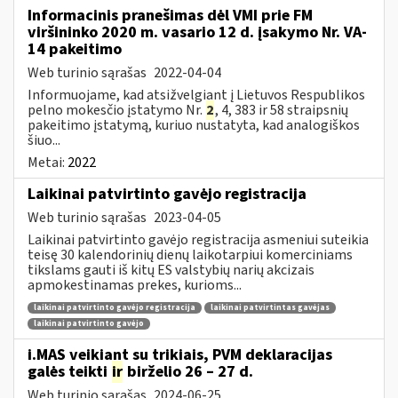
Informacinis pranešimas dėl VMI prie FM
viršininko 2020 m. vasario 12 d. įsakymo Nr. VA-
14 pakeitimo
Web turinio sąrašas
2022-04-04
Informuojame, kad atsižvelgiant į Lietuvos Respublikos
pelno mokesčio įstatymo Nr.
2
, 4, 383 ir 58 straipsnių
pakeitimo įstatymą, kuriuo nustatyta, kad analogiškos
šiuo...
Metai:
2022
Laikinai patvirtinto gavėjo registracija
Web turinio sąrašas
2023-04-05
Laikinai patvirtinto gavėjo registracija asmeniui suteikia
teisę 30 kalendorinių dienų laikotarpiui komerciniams
tikslams gauti iš kitų ES valstybių narių akcizais
apmokestinamas prekes, kurioms...
laikinai patvirtinto gavėjo registracija
laikinai patvirtintas gavėjas
laikinai patvirtinto gavėjo
i.MAS veikiant su trikiais, PVM deklaracijas
galės teikti
ir
birželio 26 – 27 d.
Web turinio sąrašas
2024-06-25