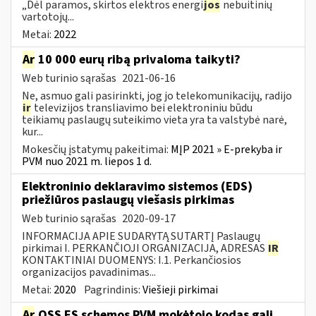
„Dėl paramos, skirtos elektros energi
jos
nebuitinių
vartotojų...
Metai:
2022
Ar
10 000 eurų ribą privaloma taikyti?
Web turinio sąrašas
2021-06-16
Ne, asmuo gali pasirinkti, jog jo telekomunikacijų, radijo
ir
televizijos transliavimo bei elektroniniu būdu
teikiamų paslaugų suteikimo vieta yra ta valstybė narė,
kur...
Mokesčių įstatymų pakeitimai:
MĮP 2021 » E-prekyba ir
PVM nuo 2021 m. liepos 1 d.
Elektroninio deklaravimo sistemos (EDS)
priežiūros paslaugų viešasis pirkimas
Web turinio sąrašas
2020-09-17
INFORMACIJA APIE SUDARYTĄ SUTARTĮ Paslaugų
pirkimai I. PERKANČIOJI ORGANIZACIJA, ADRESAS
IR
KONTAKTINIAI DUOMENYS: I.1. Perkančiosios
organizacijos pavadinimas...
Metai:
2020
Pagrindinis:
Viešieji pirkimai
Ar
OSS ES schemos PVM mokėtojo kodas gali