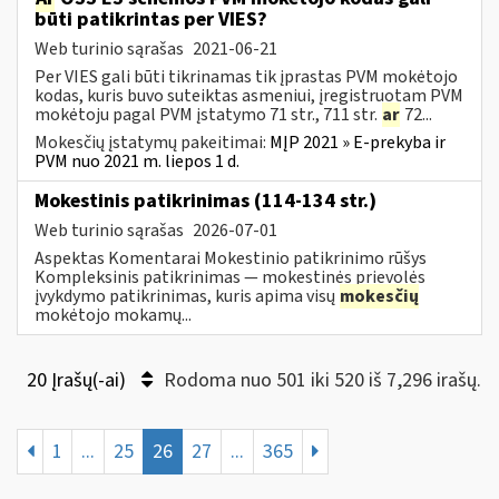
būti patikrintas per VIES?
Web turinio sąrašas
2021-06-21
Per VIES gali būti tikrinamas tik įprastas PVM mokėtojo
kodas, kuris buvo suteiktas asmeniui, įregistruotam PVM
mokėtoju pagal PVM įstatymo 71 str., 711 str.
ar
72...
Mokesčių įstatymų pakeitimai:
MĮP 2021 » E-prekyba ir
PVM nuo 2021 m. liepos 1 d.
Mokestinis patikrinimas (114-134 str.)
Web turinio sąrašas
2026-07-01
Aspektas Komentarai Mokestinio patikrinimo rūšys
Kompleksinis patikrinimas — mokestinės prievolės
įvykdymo patikrinimas, kuris apima visų
mokesčių
mokėtojo mokamų...
20 Įrašų(-ai)
Rodoma nuo 501 iki 520 iš 7,296 irašų.
1
...
25
26
27
...
365