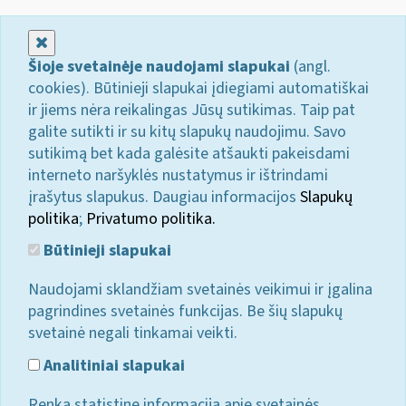
Uždaryti
Šioje svetainėje naudojami slapukai
(angl.
cookies). Būtinieji slapukai įdiegiami automatiškai
ir jiems nėra reikalingas Jūsų sutikimas. Taip pat
galite sutikti ir su kitų slapukų naudojimu. Savo
sutikimą bet kada galėsite atšaukti pakeisdami
interneto naršyklės nustatymus ir ištrindami
įrašytus slapukus. Daugiau informacijos
Slapukų
politika
;
Privatumo politika.
Būtinieji slapukai
Naudojami sklandžiam svetainės veikimui ir įgalina
pagrindines svetainės funkcijas. Be šių slapukų
svetainė negali tinkamai veikti.
Analitiniai slapukai
Renka statistinę informaciją apie svetainės