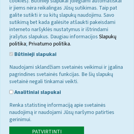
cookies). Būtinieji slapukai įdiegiami automatiškai
ir jiems nėra reikalingas Jūsų sutikimas. Taip pat
galite sutikti ir su kitų slapukų naudojimu. Savo
sutikimą bet kada galėsite atšaukti pakeisdami
interneto naršyklės nustatymus ir ištrindami
įrašytus slapukus. Daugiau informacijos
Slapukų
politika
;
Privatumo politika.
Būtinieji slapukai
Naudojami sklandžiam svetainės veikimui ir įgalina
pagrindines svetainės funkcijas. Be šių slapukų
svetainė negali tinkamai veikti.
Analitiniai slapukai
Renka statistinę informaciją apie svetainės
naudojimą ir naudojami Jūsų naršymo patirties
gerinimui.
PATVIRTINTI