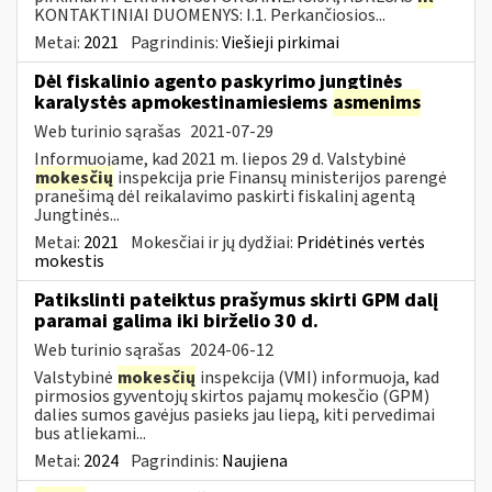
KONTAKTINIAI DUOMENYS: I.1. Perkančiosios...
Metai:
2021
Pagrindinis:
Viešieji pirkimai
Dėl fiskalinio agento paskyrimo jungtinės
karalystės apmokestinamiesiems
asmenims
Web turinio sąrašas
2021-07-29
Informuojame, kad 2021 m. liepos 29 d. Valstybinė
mokesčių
inspekcija prie Finansų ministerijos parengė
pranešimą dėl reikalavimo paskirti fiskalinį agentą
Jungtinės...
Metai:
2021
Mokesčiai ir jų dydžiai:
Pridėtinės vertės
mokestis
Patikslinti pateiktus prašymus skirti GPM dalį
paramai galima iki birželio 30 d.
Web turinio sąrašas
2024-06-12
Valstybinė
mokesčių
inspekcija (VMI) informuoja, kad
pirmosios gyventojų skirtos pajamų mokesčio (GPM)
dalies sumos gavėjus pasieks jau liepą, kiti pervedimai
bus atliekami...
Metai:
2024
Pagrindinis:
Naujiena