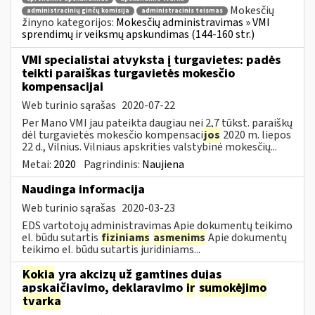
Mokesčių
administracinių ginčų komisija
administracinis teismas
žinyno kategorijos:
Mokesčių administravimas » VMI
sprendimų ir veiksmų apskundimas (144-160 str.)
VMI specialistai atvyksta į turgavietes: padės
teikti paraiškas turgavietės mokesčio
kompensacijai
Web turinio sąrašas
2020-07-22
Per Mano VMI jau pateikta daugiau nei 2,7 tūkst. paraiškų
dėl turgavietės mokesčio kompensaci
jos
2020 m. liepos
22 d., Vilnius. Vilniaus apskrities valstybinė mokesčių...
Metai:
2020
Pagrindinis:
Naujiena
Naudinga informacija
Web turinio sąrašas
2020-03-23
EDS vartotojų administravimas Apie dokumentų teikimo
el. būdu sutartis
fiziniams
asmenims
Apie dokumentų
teikimo el. būdu sutartis juridiniams...
Kokia
yra akcizų už gamtines dujas
apskaičiavimo, deklaravimo
ir
sumokėjimo
tvarka