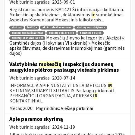
Web turinio sąrašas
2025-09-01
Registracijos numeris KM1421 Ši informacija skelbiama:
Mokesčio apskaičiavimas, deklaravimas
ir
sumokėjimas
Aspektas Komentarai Mokestinis laikotarpis...
akcizai
fr0630a
akcizų deklaravimas
akcizų sumokėjimas
akcizų apskaičiavimas
akcizų deklaracija
gamtinės dujos
Mokesčių žinyno kategorijos:
Akcizai »
akcizų įstatymo 60 str
Gamtinės dujos (II skyriaus VI skirsnis) » Mokesčio
apskaičiavimas, deklaravimas ir sumokėjimas (gamtinės
dujos)
Valstybinės
mokesčių
inspekcijos duomenų
saugyklos plėtros paslaugų viešasis pirkimas
Web turinio sąrašas
2020-07-14
INFORMACIJA APIE NUSTATYTUS LAIMĖTOJUS
IR
KETINIMĄ SUDARYTI SUTARTIS Paslaugų pirkimai I.
PERKANČIOJI ORGANIZACIJA, ADRESAS
IR
KONTAKTINIAI...
Metai:
2020
Pagrindinis:
Viešieji pirkimai
Apie paramos skyrimą
Web turinio sąrašas
2024-11-19
1.Kas ir kokią pajamų mokesčio dalį galės gauti nuo 2025