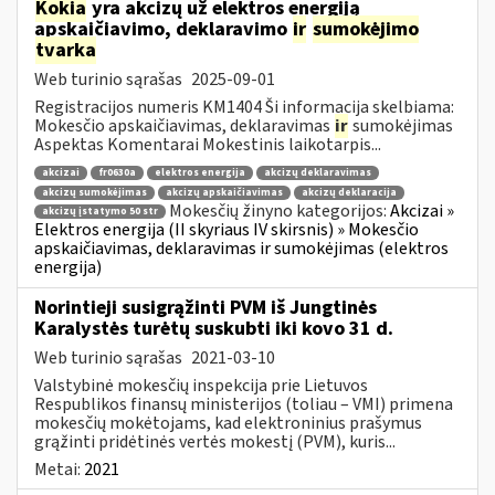
Kokia
yra akcizų už elektros energiją
apskaičiavimo, deklaravimo
ir
sumokėjimo
tvarka
Web turinio sąrašas
2025-09-01
Registracijos numeris KM1404 Ši informacija skelbiama:
Mokesčio apskaičiavimas, deklaravimas
ir
sumokėjimas
Aspektas Komentarai Mokestinis laikotarpis...
akcizai
fr0630a
elektros energija
akcizų deklaravimas
akcizų sumokėjimas
akcizų apskaičiavimas
akcizų deklaracija
Mokesčių žinyno kategorijos:
Akcizai »
akcizų įstatymo 50 str
Elektros energija (II skyriaus IV skirsnis) » Mokesčio
apskaičiavimas, deklaravimas ir sumokėjimas (elektros
energija)
Norintieji susigrąžinti PVM iš Jungtinės
Karalystės turėtų suskubti iki kovo 31 d.
Web turinio sąrašas
2021-03-10
Valstybinė mokesčių inspekcija prie Lietuvos
Respublikos finansų ministerijos (toliau – VMI) primena
mokesčių mokėtojams, kad elektroninius prašymus
grąžinti pridėtinės vertės mokestį (PVM), kuris...
Metai:
2021