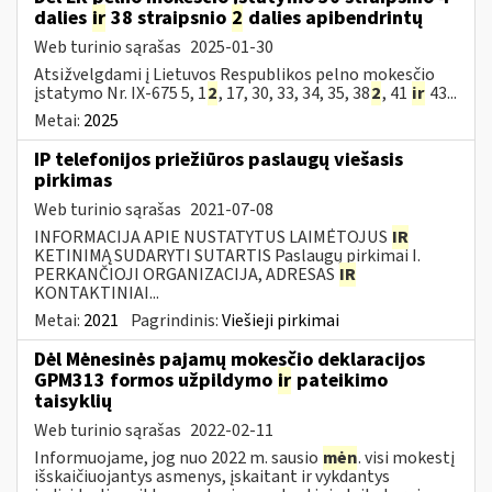
dalies
ir
38 straipsnio
2
dalies apibendrintų
Web turinio sąrašas
2025-01-30
Atsižvelgdami į Lietuvos Respublikos pelno mokesčio
įstatymo Nr. IX-675 5, 1
2
, 17, 30, 33, 34, 35, 38
2
, 41
ir
43...
Metai:
2025
IP telefonijos priežiūros paslaugų viešasis
pirkimas
Web turinio sąrašas
2021-07-08
INFORMACIJA APIE NUSTATYTUS LAIMĖTOJUS
IR
KETINIMĄ SUDARYTI SUTARTIS Paslaugų pirkimai I.
PERKANČIOJI ORGANIZACIJA, ADRESAS
IR
KONTAKTINIAI...
Metai:
2021
Pagrindinis:
Viešieji pirkimai
Dėl Mėnesinės pajamų mokesčio deklaracijos
GPM313 formos užpildymo
ir
pateikimo
taisyklių
Web turinio sąrašas
2022-02-11
Informuojame, jog nuo 2022 m. sausio
mėn
. visi mokestį
išskaičiuojantys asmenys, įskaitant ir vykdantys