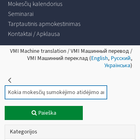
Mokesčių kalendorius
Seminarai
Tarptautinis apmokestinimas
Kontaktai / Apklausa
VMI Machine translation / VMI Машинный перевод /
VMI Машинний переклад (
English
,
Русский
,
Українська
)
Paieška
Kategorijos