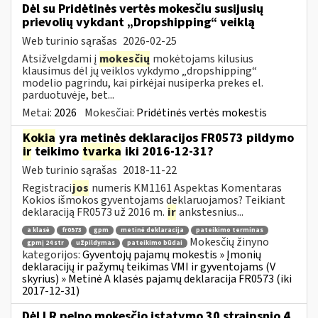
Dėl su Pridėtinės vertės mokesčiu susijusių
prievolių vykdant „Dropshipping“ veiklą
Web turinio sąrašas
2026-02-25
Atsižvelgdami į
mokesčių
mokėtojams kilusius
klausimus dėl jų veiklos vykdymo „dropshipping“
modelio pagrindu, kai pirkėjai nusiperka prekes el.
parduotuvėje, bet...
Metai:
2026
Mokesčiai:
Pridėtinės vertės mokestis
Kokia
yra metinės deklaracijos FR0573 pildymo
ir
teikimo
tvarka
iki 2016-12-31?
Web turinio sąrašas
2018-11-22
Registraci
jos
numeris KM1161 Aspektas Komentaras
Kokios išmokos gyventojams deklaruojamos? Teikiant
deklaraciją FR0573 už 2016 m.
ir
ankstesnius...
a klasė
fr0573
gpm
metinė deklaracija
pateikimo terminas
Mokesčių žinyno
gpmį 24 str
užpildymas
pateikimo būdai
kategorijos:
Gyventojų pajamų mokestis » Įmonių
deklaracijų ir pažymų teikimas VMI ir gyventojams (V
skyrius) » Metinė A klasės pajamų deklaracija FR0573 (iki
2017-12-31)
Dėl LR pelno mokesčio įstatymo 30 straipsnio 4