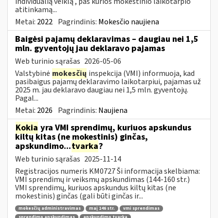
individualią veiklą , pas kurios mokestinio laikotarpio
atitinkamą...
Metai:
2022
Pagrindinis:
Mokesčio naujiena
Baigėsi pajamų deklaravimas – daugiau nei 1,5
mln. gyventojų jau deklaravo pajamas
Web turinio sąrašas
2026-05-06
Valstybinė
mokesčių
inspekcija (VMI) informuoja, kad
pasibaigus pajamų deklaravimo laikotarpiui, pajamas už
2025 m. jau deklaravo daugiau nei 1,5 mln. gyventojų.
Pagal...
Metai:
2026
Pagrindinis:
Naujiena
Kokia
yra VMI sprendimų, kuriuos apskundus
kiltų kitas (ne mokestinis) ginčas,
apskundimo...
tvarka
?
Web turinio sąrašas
2025-11-14
Registracijos numeris KM0727 Ši informacija skelbiama:
VMI sprendimų ir veiksmų apskundimas (144-160 str.)
VMI sprendimų, kuriuos apskundus kiltų kitas (ne
mokestinis) ginčas (gali būti ginčas ir...
mokesčių administravimas
maį 146 str.
vmi sprendimas
sprendimo apskundimas
apskundimo tvarka