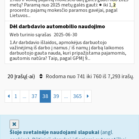
metų? Paramą nuo 2025 metų galės gauti: ● iki 1,
2
procento pajamų mokesčio paramos gavėjai, pagal
Lietuvos...
Dėl darbdavio automobilio naudojimo
Web turinio sąrašas
2025-06-30
1.Ar darbdavio išlaidos, apmokėjus darbuotojo
važinėjimą iš darbo į namus / iš namų į darbą laikomos
darbuotojo gauta nauda, kuri pripažįstama pajamomis,
gautomis natūra? Taip, pagal GPMĮ 9...
20 Įrašų(-ai)
Rodoma nuo 741 iki 760 iš 7,293 irašų.
1
...
37
38
39
...
365
Uždaryti
Šioje svetainėje naudojami slapukai
(angl.