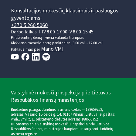
Konsultacijos mokesčių klausimais ir paslaugos
gyventojams:
+370 5 260 5060
Darbo laikas: I-IV 8.00-17.00, V 8.00-15.45.
Prieššventinę dieną - viena valanda trumpiau.
Kiekvieno mėnesio antrą penktadienį 8.00 val. - 12.00 val.
Mano VMI
Paklausimas per
Valstybinė mokesčių inspekcija prie Lietuvos
Respublikos finansų ministerijos
Biudžetinė įstaiga. Juridinio asmens kodas — 188659752,
adresas: Vasario 16-osios g. 14, 01107 Vilnius, Lietuva, el.paštas:
vmi@vmi.lt
, E. pristatymo dėžutės adresas 188659752
Duomenys apie Valstybinę mokesčių inspekciją prie Lietuvos
Respublikos finansų ministerijos kaupiami ir saugomi Juridinių
asmenų registre