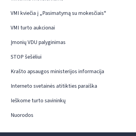
VMI kviečia į „Pasimatymą su mokesčiais“
VMI turto aukcionai
Įmonių VDU palyginimas
STOP šešėliui
Krašto apsaugos ministerijos informacija
Interneto svetainės atitikties paraiška
Ieškome turto savininkų
Nuorodos