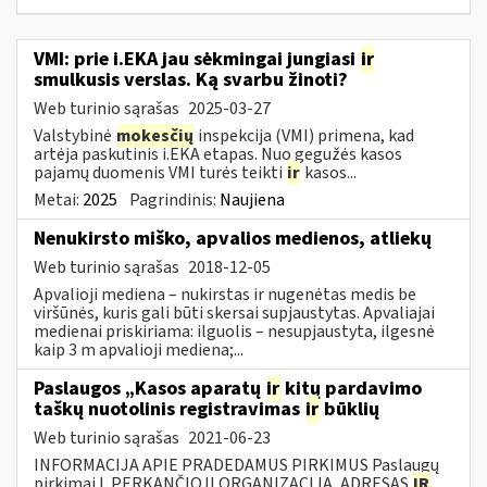
VMI: prie i.EKA jau sėkmingai jungiasi
ir
smulkusis verslas. Ką svarbu žinoti?
Web turinio sąrašas
2025-03-27
Valstybinė
mokesčių
inspekcija (VMI) primena, kad
artėja paskutinis i.EKA etapas. Nuo gegužės kasos
pajamų duomenis VMI turės teikti
ir
kasos...
Metai:
2025
Pagrindinis:
Naujiena
Nenukirsto miško, apvalios medienos, atliekų
Web turinio sąrašas
2018-12-05
Apvalioji mediena – nukirstas ir nugenėtas medis be
viršūnės, kuris gali būti skersai supjaustytas. Apvaliajai
medienai priskiriama: ilguolis – nesupjaustyta, ilgesnė
kaip 3 m apvalioji mediena;...
Paslaugos „Kasos aparatų
ir
kitų pardavimo
taškų nuotolinis registravimas
ir
būklių
Web turinio sąrašas
2021-06-23
INFORMACIJA APIE PRADEDAMUS PIRKIMUS Paslaugų
pirkimai I. PERKANČIOJI ORGANIZACIJA, ADRESAS
IR