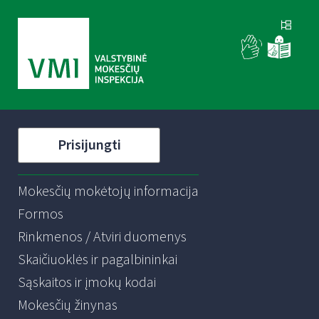
Prisijungti
Mokesčių mokėtojų informacija
Formos
Rinkmenos / Atviri duomenys
Skaičiuoklės ir pagalbininkai
Sąskaitos ir įmokų kodai
Mokesčių žinynas