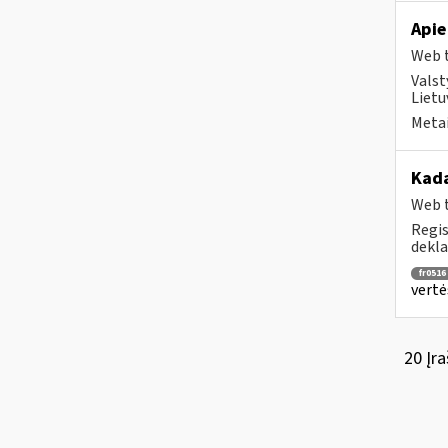
Apie
Web t
Valst
Lietu
Metai
Kada
Web t
Regis
dekla
fr0516
vertė
20 Įra