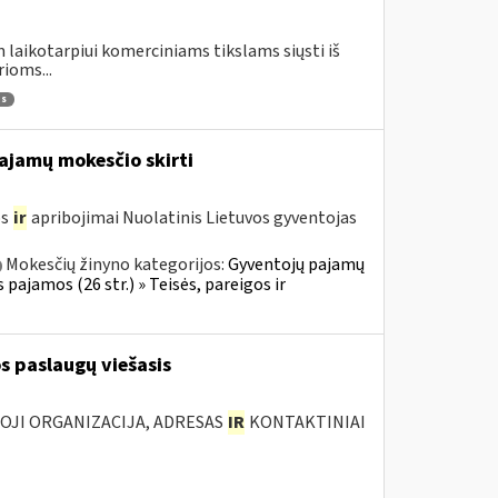
 laikotarpiui komerciniams tikslams siųsti iš
ioms...
as
pajamų mokesčio skirti
os
ir
apribojimai Nuolatinis Lietuvos gyventojas
Mokesčių žinyno kategorijos:
Gyventojų pajamų
 pajamos (26 str.) » Teisės, pareigos ir
s paslaugų viešasis
IOJI ORGANIZACIJA, ADRESAS
IR
KONTAKTINIAI