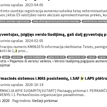
urinio sąrašas
2023-04-05
rtinto siuntėjo registracija asmeniui suteikia teisę neterminuotam
vos į kitas ES valstybes nares akcizais apmokestinamas prekes, kur
tinto siuntėjo registracija
kaip užsiregistruoti patvirtintu siuntėju
patvirtintas siuntėj
ventojas, įsigijęs verslo liudijimą, gali dalį gyventojų 
urinio sąrašas
2024-02-05
tracijos numeris KM0610 Ši informacija skelbiama: Teisės, pareig
kirti iki 1,
2
proc....
gpm
parama
verslo liudijimas
gpmį 2 str 22 d
gpmį 34 str 2 d
2 proc
1 proc
tis » Pajamos iš verslo/ veiklos » Verslo liudijimą įsigijusio asmens
ojimai
rmacinės sistemos i.MAS posistemių, i.SAF
ir
i.APS plėtro
urinio sąrašas
2020-10-14
RMACIJA APIE SUDARYTĄ SUTARTĮ Paslaugų pirkimai I. PERKANČ
NYS: I.1. Perkančiosios organizacijos pavadinimas...
:
2020
Pagrindinis:
Viešieji pirkimai