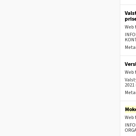
Vals
pris
Web t
INFO
KONTA
Metai
Vers
Web t
Valst
2021 
Metai
Moke
Web t
INFO
ORGA