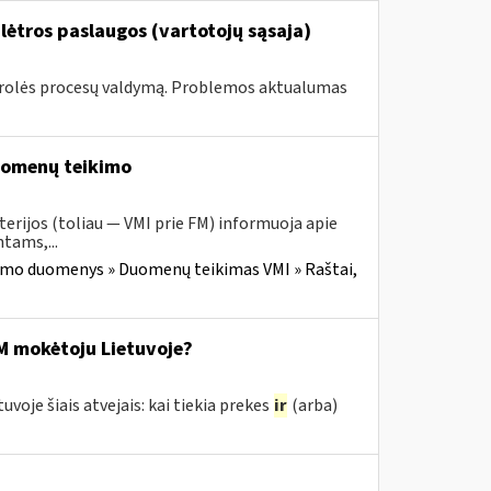
lėtros paslaugos (vartotojų sąsaja)
ntrolės procesų valdymą. Problemos aktualumas
duomenų teikimo
erijos (toliau — VMI prie FM) informuoja apie
tams,...
imo duomenys » Duomenų teikimas VMI » Raštai,
M mokėtoju Lietuvoje?
je šiais atvejais: kai tiekia prekes
ir
(arba)