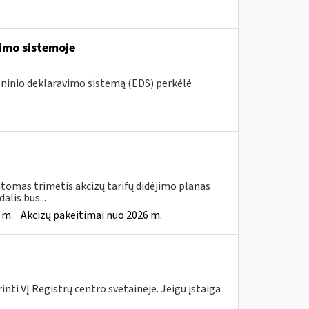
vimo sistemoje
roninio deklaravimo sistemą (EDS) perkėlė
tomas trimetis akcizų tarifų didėjimo planas
lis bus...
 m.
Akcizų pakeitimai nuo 2026 m.
nti VĮ Registrų centro svetainėje. Jeigu įstaiga