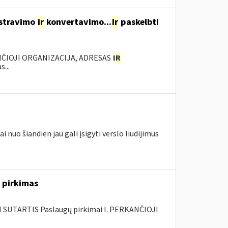
istravimo
ir
konvertavimo...
Ir
paskelbti
ANČIOJI ORGANIZACIJA, ADRESAS
IR
...
 nuo šiandien jau gali įsigyti verslo liudijimus
 pirkimas
SUTARTIS Paslaugų pirkimai I. PERKANČIOJI