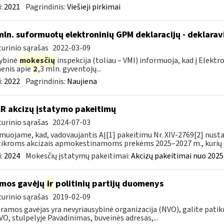
:
2021
Pagrindinis:
Viešieji pirkimai
mln. suformuotų elektroninių GPM deklaracijų - deklara
urinio sąrašas
2022-03-09
ybinė
mokesčių
inspekcija (toliau – VMI) informuoja, kad į Elekt
enis apie
2
,3 mln. gyventojų...
:
2022
Pagrindinis:
Naujiena
LR akcizų įstatymo pakeitimų
urinio sąrašas
2024-07-03
muojame, kad, vadovaujantis AĮ[1] pakeitimu Nr. XIV-2769[2] nusta
ikroms akcizais apmokestinamoms prekėms 2025–2027 m., kurių da
:
2024
Mokesčių įstatymų pakeitimai:
Akcizų pakeitimai nuo 2025
mos gavėjų
ir
politinių partijų duomenys
urinio sąrašas
2019-02-09
ramos gavėjas yra nevyriausybinė organizacija (NVO), galite patikri
VO, stulpelyje Pavadinimas, buveinės adresas,...