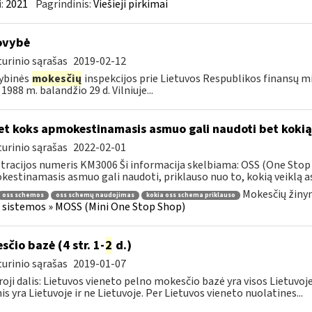
:
2021
Pagrindinis:
Viešieji pirkimai
ovybė
urinio sąrašas
2019-02-12
ybinės
mokesčių
inspekcijos prie Lietuvos Respublikos finansų min
1988 m. balandžio 29 d. Vilniuje...
t koks apmokestinamasis asmuo gali naudoti bet koki
urinio sąrašas
2022-02-01
tracijos numeris KM3006 Ši informacija skelbiama: OSS (One Stop 
estinamasis asmuo gali naudoti, priklauso nuo to, kokią veiklą asm
Mokesčių žinyn
oss schemos
oss schemų naudojimas
kokia oss schema priklauso
 sistemos » MOSS (Mini One Stop Shop)
sčio bazė (4 str. 1-
2
d.)
urinio sąrašas
2019-01-07
oji dalis: Lietuvos vieneto pelno mokesčio bazė yra visos Lietuvoje
nis yra Lietuvoje ir ne Lietuvoje. Per Lietuvos vieneto nuolatines...