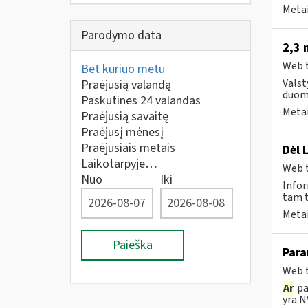
Metai
Parodymo data
2,3 
Web t
Bet kuriuo metu
Valst
Praėjusią valandą
duom
Paskutines 24 valandas
Metai
Praėjusią savaitę
Praėjusį mėnesį
Praėjusiais metais
Dėl 
Laikotarpyje…
Web t
Nuo
Iki
Infor
tam t
Metai
Paieška
Para
Web t
Ar
pa
yra N