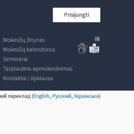
Prisijungti
Mokesčių žinynas
Mokesčių kalendorius
Seminarai
Tarptautinis apmokestinimas
Kontaktai / Apklausa
ний переклад (
English
,
Русский
,
Українська
)