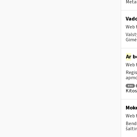
Metai
Vad
Web t
Valst
Gimė 
Ar
be
Web t
Regis
apmok
oss
Kitos
Moke
Web t
Bendr
šalti