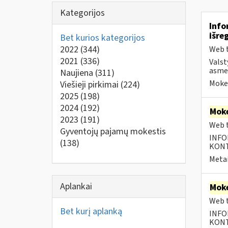
Kategorijos
Info
išre
Bet kurios kategorijos
2022
(344)
Web t
2021
(336)
Valst
asmen
Naujiena
(311)
Mokes
Viešieji pirkimai
(224)
2025
(198)
2024
(192)
Moke
2023
(191)
Web t
Gyventojų pajamų mokestis
INFO
(138)
KONTA
Metai
Aplankai
Moke
Web t
Bet kurį aplanką
INFO
KONTA