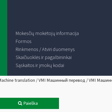
Mokesčių mokėtojų informacija
Formos
Rinkmenos / Atviri duomenys
Skaičiuoklės ir pagalbininkai
Sąskaitos ir įmokų kodai
Machine translation / VMI Машинный перевод / VMI Машин
Paieška