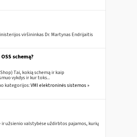
isterijos viršininkas Dr. Martynas Endrijaitis
ą OSS schemą?
Shop) Tai, kokią schemą ir kaip
uo vykdys ir kur toks...
o kategorijos:
VMI elektroninės sistemos »
 ir užsienio valstybėse uždirbtos pajamos, kurių