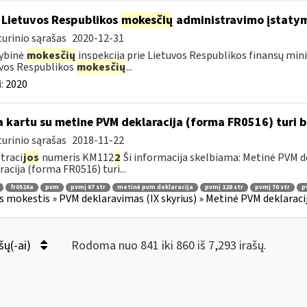
 Lietuvos Respublikos
mokesčių
administravimo įstaty
urinio sąrašas
2020-12-31
ybinė
mokesčių
inspekcija prie Lietuvos Respublikos finansų mini
vos Respublikos
mokesčių
...
:
2020
 kartu su metine PVM deklaracija (forma FR0516) turi 
urinio sąrašas
2018-11-22
traci
jos
numeris KM112
2
Ši informacija skelbiama: Metinė PVM de
racija (forma FR0516) turi...
fr0516a
pvm
pvmį 67 str
metinė pvm deklaracija
pvmį 128 str
pvmį 70 str
p
s mokestis » PVM deklaravimas (IX skyrius) » Metinė PVM deklaracij
šų(-ai)
Rodoma nuo 841 iki 860 iš 7,293 irašų.