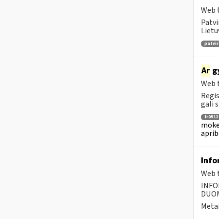
Web t
Patvi
Lietu
patvir
Ar
gy
Web t
Regis
gali s
fr0512
mokes
aprib
Info
Web t
INFO
DUOME
Metai