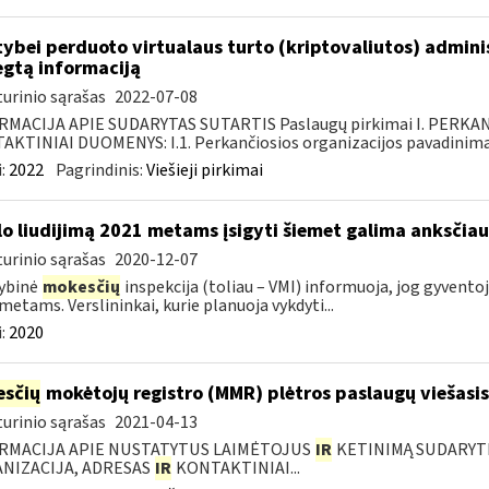
tybei perduoto virtualaus turto (kriptovaliutos) admin
egtą informaciją
urinio sąrašas
2022-07-08
RMACIJA APIE SUDARYTAS SUTARTIS Paslaugų pirkimai I. PERK
KTINIAI DUOMENYS: I.1. Perkančiosios organizacijos pavadinimas
:
2022
Pagrindinis:
Viešieji pirkimai
lo liudijimą 2021 metams įsigyti šiemet galima anksčiau
urinio sąrašas
2020-12-07
ybinė
mokesčių
inspekcija (toliau – VMI) informuoja, jog gyventojai
metams. Verslininkai, kurie planuoja vykdyti...
:
2020
sčių
mokėtojų registro (MMR) plėtros paslaugų viešasis
urinio sąrašas
2021-04-13
RMACIJA APIE NUSTATYTUS LAIMĖTOJUS
IR
KETINIMĄ SUDARYTI 
NIZACIJA, ADRESAS
IR
KONTAKTINIAI...