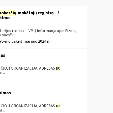
okesčių
mokėtojų registrą.../
itimo
erijos (toliau — VMI) informuoja apie Fizinių
okesčių...
tatymo pakeitimai nuo 2024 m.
mas
ANČIOJI ORGANIZACIJA, ADRESAS
IR
...
rkimas
ANČIOJI ORGANIZACIJA, ADRESAS
IR
...