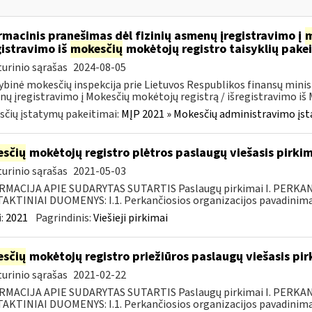
rmacinis pranešimas dėl fizinių asmenų įregistravimo į
m
gistravimo iš
mokesčių
mokėtojų registro taisyklių pake
urinio sąrašas
2024-08-05
ybinė mokesčių inspekcija prie Lietuvos Respublikos finansų minist
ų įregistravimo į Mokesčių mokėtojų registrą / išregistravimo iš M
čių įstatymų pakeitimai:
MĮP 2021 » Mokesčių administravimo įs
sčių
mokėtojų registro plėtros paslaugų viešasis pirki
urinio sąrašas
2021-05-03
RMACIJA APIE SUDARYTAS SUTARTIS Paslaugų pirkimai I. PERK
KTINIAI DUOMENYS: I.1. Perkančiosios organizacijos pavadinimas
:
2021
Pagrindinis:
Viešieji pirkimai
sčių
mokėtojų registro priežiūros paslaugų viešasis pi
urinio sąrašas
2021-02-22
RMACIJA APIE SUDARYTAS SUTARTIS Paslaugų pirkimai I. PERK
KTINIAI DUOMENYS: I.1. Perkančiosios organizacijos pavadinimas