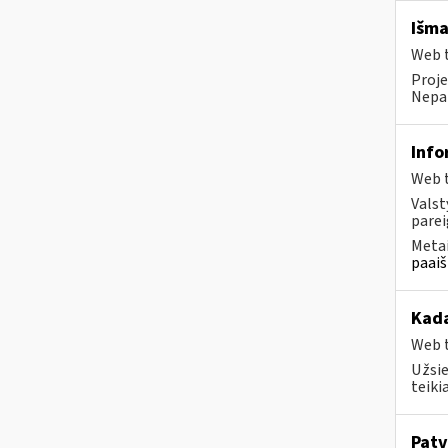
Išma
Web t
Proje
Nepai
Info
Web t
Valst
parei
Metai
paaiš
Kada
Web t
Užsie
teiki
Patv