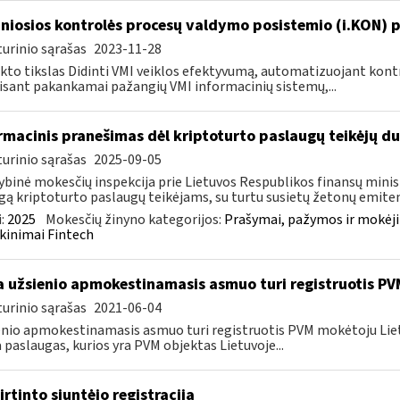
niosios kontrolės procesų valdymo posistemio (i.KON) p
urinio sąrašas
2023-11-28
kto tikslas Didinti VMI veiklos efektyvumą, automatizuojant ko
sant pakankamai pažangių VMI informacinių sistemų,...
rmacinis pranešimas dėl kriptoturto paslaugų teikėjų 
urinio sąrašas
2025-09-05
ybinė mokesčių inspekcija prie Lietuvos Respublikos finansų minist
gą kriptoturto paslaugų teikėjams, su turtu susietų žetonų emiten
:
2025
Mokesčių žinyno kategorijos:
Prašymai, pažymos ir mokėj
kinimai Fintech
 užsienio apmokestinamasis asmuo turi registruotis PV
urinio sąrašas
2021-06-04
nio apmokestinamasis asmuo turi registruotis PVM mokėtoju Lietuvo
a paslaugas, kurios yra PVM objektas Lietuvoje...
irtinto siuntėjo registracija