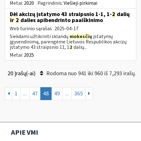
Metai:
2020
Pagrindinis:
Viešieji pirkimai
Dėl akcizų įstatymo 43 straipsnio 1-1, 1-
2
dalių
ir
2
dalies apibendrinto paaiškinimo
Web turinio sąrašas
2025-04-17
Siekdami užtikrinti sklandų
mokesčių
įstatymų
įgyvendinimą, parengėme Lietuvos Respublikos akcizų
įstatymo 43 straipsnio 11, 1
2
dalių...
Metai:
2025
20 Įrašų(-ai)
Rodoma nuo 941 iki 960 iš 7,293 irašų.
1
...
47
48
49
...
365
APIE VMI