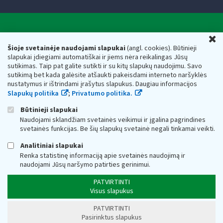
Valstybinė mokesčių inspekcija prie Lietuvos
U
Respublikos finansų ministerijos
Šioje svetainėje naudojami slapukai
(angl. cookies). Būtinieji
slapukai įdiegiami automatiškai ir jiems nėra reikalingas Jūsų
Biudžetinė įstaiga. Juridinio asmens kodas — 188659752,
sutikimas. Taip pat galite sutikti ir su kitų slapukų naudojimu. Savo
adresas: Vasario 16-osios g. 14, 01107 Vilnius, Lietuva, el.paštas:
sutikimą bet kada galėsite atšaukti pakeisdami interneto naršyklės
vmi@vmi.lt
, E. pristatymo dėžutės adresas 188659752
nustatymus ir ištrindami įrašytus slapukus. Daugiau informacijos
Duomenys apie Valstybinę mokesčių inspekciją prie Lietuvos
Slapukų politika
;
Privatumo politika.
Respublikos finansų ministerijos kaupiami ir saugomi Juridinių
asmenų registre
Būtinieji slapukai
Naudojami sklandžiam svetainės veikimui ir įgalina pagrindines
svetainės funkcijas. Be šių slapukų svetainė negali tinkamai veikti.
Analitiniai slapukai
Renka statistinę informaciją apie svetainės naudojimą ir
naudojami Jūsų naršymo patirties gerinimui.
PATVIRTINTI
Visus slapukus
PATVIRTINTI
Pasirinktus slapukus