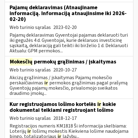
Pajamų deklaravimas (Atnaujiname
informaciją. Informaciją atnaujinsime iki 2026-
02-20)
Web turinio sąrašas
2023-02-20
Pajamų deklaravimas Gyventojai pajamas deklaruoti turi
iki gegužės 4 d. Gyventojai, kurie deklaruos investicinę
sąskaitą, deklaraciją gali teikti iki birželio 1 d. Deklaruoti
Aktualu: GPM permokos...
Mokesčių
permokų grąžinimas / įskaitymas
Web turinio sąrašas
2020-10-27
Akcizų grąžinimas / įskaitymas Pajamų mokesčio
perskaičiavimas
ir
permokos grąžinimas pagal prašymą
Gyventojų pajamų mokesčio, privalomojo sveikatos
draudimo įmokų...
Kur registruojamos lošimo kortelės
ir
kokie
dokumentai teikiami registruojant lošimo
Web turinio sąrašas
2018-12-17
Registracijos numeris KM1818 Ši informacija skelbiama:
Loterijų
ir
lošimų mokestis Kiekviena lošime naudojama
bingo, totalizatoriaus
ir
lažybų...