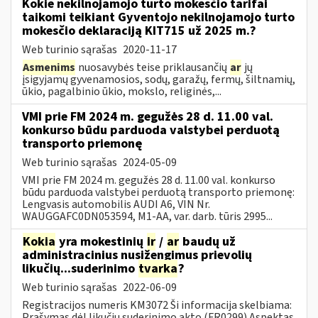
Kokie nekilnojamojo turto mokesčio tarifai
taikomi teikiant Gyventojo nekilnojamojo turto
mokesčio deklaraciją KIT715 už 2025 m.?
Web turinio sąrašas
2020-11-17
Asmenims
nuosavybės teise priklausančių
ar
jų
įsigyjamų gyvenamosios, sodų, garažų, fermų, šiltnamių,
ūkio, pagalbinio ūkio, mokslo, religinės,...
VMI prie FM 2024 m. gegužės 28 d. 11.00 val.
konkurso būdu parduoda valstybei perduotą
transporto priemonę
Web turinio sąrašas
2024-05-09
VMI prie FM 2024 m. gegužės 28 d. 11.00 val. konkurso
būdu parduoda valstybei perduotą transporto priemonę:
Lengvasis automobilis AUDI A6, VIN Nr.
WAUGGAFC0DN053594, M1-AA, var. darb. tūris 2995...
Kokia
yra mokestinių
ir
/
ar
baudų už
administracinius nusižengimus prievolių
likučių...suderinimo
tvarka
?
Web turinio sąrašas
2022-06-09
Registracijos numeris KM3072 Ši informacija skelbiama:
Prašymas dėl likučių suderinimo akto (FR0299) Aspektas