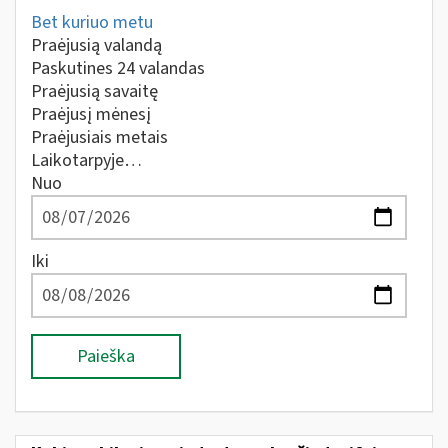
Bet kuriuo metu
Praėjusią valandą
Paskutines 24 valandas
Praėjusią savaitę
Praėjusį mėnesį
Praėjusiais metais
Laikotarpyje…
Nuo
Iki
Paieška