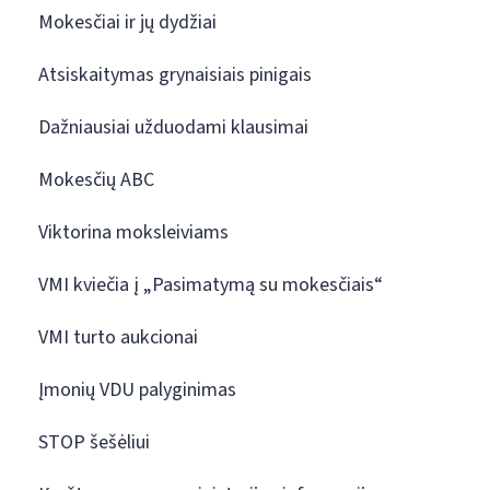
Mokesčiai ir jų dydžiai
Atsiskaitymas grynaisiais pinigais
Dažniausiai užduodami klausimai
Mokesčių ABC
Viktorina moksleiviams
VMI kviečia į „Pasimatymą su mokesčiais“
VMI turto aukcionai
Įmonių VDU palyginimas
STOP šešėliui