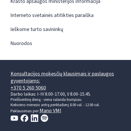
Krašto apsaugos ministerijos informacija
Interneto svetainės atitikties paraiška
Ieškome turto savininkų
Nuorodos
Konsultacijos mokesčių klausimais ir paslaugos
gyventojams:
+370 5 260 5060
Darbo laikas: I-IV 8.00-17.00, V 8.00-15.45.
Prieššventinę dieną - viena valanda trumpiau.
Kiekvieno mėnesio antrą penktadienį 8.00 val. - 12.00 val.
Mano VMI
Paklausimas per