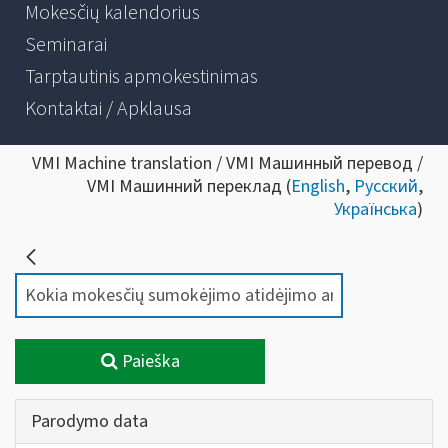
Mokesčių kalendorius
Seminarai
Tarptautinis apmokestinimas
Kontaktai / Apklausa
VMI Machine translation / VMI Машинный перевод /
VMI Машинний переклад (
English
,
Русский
,
Українська
)
Paieška
Parodymo data