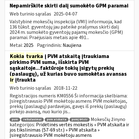
Nepamirškite skirti dalį sumokėto GPM paramai
Web turinio sąrašas
2025-04-07
Valstybinė mokesčių inspekcija (VMI) informuoja, kad
136 tūkst. gyventojų jau pateikė prašymus skirti dalį
2024 m. sumokėto gyventojų pajamų mokesčio (GPM)
paramai. Praėjusiais metais apie 491...
Metai:
2025
Pagrindinis:
Naujiena
Kokia
tvarka
į PVM atskaitą įtraukiama
pirkimo PVM suma, išskirta PVM
sąskaitoje...faktūroje tokių įsigytų prekių
(paslaugų), už kurias buvo sumokėtas avansas
ir
įtraukta
Web turinio sąrašas
2018-11-22
Registracijos numeris KM0556 Ši informacija skelbiama:
Įsiregistravusio PVM mokėtoju asmens PVM mokėtojas,
prekių (paslaugų) pardavėjas, gavęs iš prekių (paslaugų)
pirkėjo avansą, nuo kurio jis...
Mokesčių žinyno
pvm
reikalavimai
pvm atskaita
pvmį 64 str
kategorijos:
Pridėtinės vertės mokestis » PVM atskaita ir
jos tikslinimas (57-69 str.) » PVM atskaita »
Įsiregistravusio PVM mokėtoju asmens