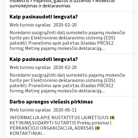
mokestis » Pajamos, gautos iš užsienio » Mokesčio
sumokėjimas ir deklaravimas
Kaip pasinaudoti lengvata?
Web turinio sąrašas
2020-02-20
Norėdami susigrąžinti dalį sumokėto pajamų mokesčio
turite per Elektroninio deklaravimo sistemą (EDS)
pateikti: Pranešimo apie patirtas išlaidas PRC912
formą; Metinę pajamų mokesčio deklaraciją....
Kaip pasinaudoti lengvata?
Web turinio sąrašas
2020-02-20
Norėdami susigrąžinti dalį sumokėto pajamų mokesčio
turite per Elektroninio deklaravimo sistemą (EDS)
pateikti: Pranešimo apie patirtas išlaidas PRC912
formą; Metinę pajamų mokesčio deklaraciją....
Darbo aprangos viešasis pirkimas
Web turinio sąrašas
2020-06-11
INFORMACIJA APIE NUSTATYTUS LAIMĖTOJUS
IR
KETINIMĄ SUDARYTI SUTARTIS Prekių pirkimai I.
PERKANČIOJI ORGANIZACIJA, ADRESAS
IR
KONTAKTINIAI...