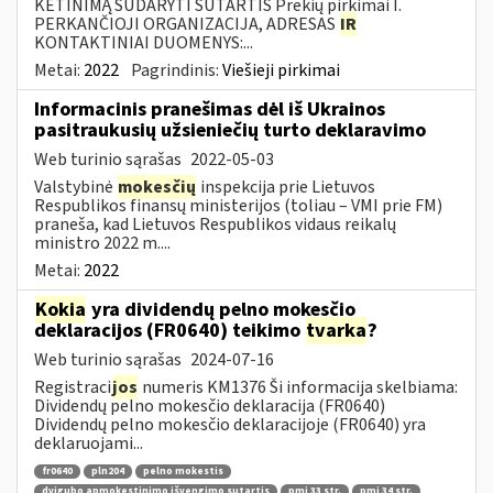
KETINIMĄ SUDARYTI SUTARTIS Prekių pirkimai I.
PERKANČIOJI ORGANIZACIJA, ADRESAS
IR
KONTAKTINIAI DUOMENYS:...
Metai:
2022
Pagrindinis:
Viešieji pirkimai
Informacinis pranešimas dėl iš Ukrainos
pasitraukusių užsieniečių turto deklaravimo
Web turinio sąrašas
2022-05-03
Valstybinė
mokesčių
inspekcija prie Lietuvos
Respublikos finansų ministerijos (toliau – VMI prie FM)
praneša, kad Lietuvos Respublikos vidaus reikalų
ministro 2022 m....
Metai:
2022
Kokia
yra dividendų pelno mokesčio
deklaracijos (FR0640) teikimo
tvarka
?
Web turinio sąrašas
2024-07-16
Registraci
jos
numeris KM1376 Ši informacija skelbiama:
Dividendų pelno mokesčio deklaracija (FR0640)
Dividendų pelno mokesčio deklaracijoje (FR0640) yra
deklaruojami...
fr0640
pln204
pelno mokestis
dvigubo apmokestinimo išvengimo sutartis
pmį 33 str.
pmį 34 str.