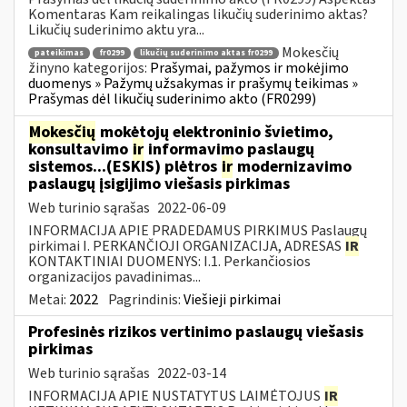
Komentaras Kam reikalingas likučių suderinimo aktas?
Likučių suderinimo aktu yra...
Mokesčių
pateikimas
fr0299
likučių suderinimo aktas fr0299
žinyno kategorijos:
Prašymai, pažymos ir mokėjimo
duomenys » Pažymų užsakymas ir prašymų teikimas »
Prašymas dėl likučių suderinimo akto (FR0299)
Mokesčių
mokėtojų elektroninio švietimo,
konsultavimo
ir
informavimo paslaugų
sistemos...(ESKIS) plėtros
ir
modernizavimo
paslaugų įsigijimo viešasis pirkimas
Web turinio sąrašas
2022-06-09
INFORMACIJA APIE PRADEDAMUS PIRKIMUS Paslaugų
pirkimai I. PERKANČIOJI ORGANIZACIJA, ADRESAS
IR
KONTAKTINIAI DUOMENYS: I.1. Perkančiosios
organizacijos pavadinimas...
Metai:
2022
Pagrindinis:
Viešieji pirkimai
Profesinės rizikos vertinimo paslaugų viešasis
pirkimas
Web turinio sąrašas
2022-03-14
INFORMACIJA APIE NUSTATYTUS LAIMĖTOJUS
IR