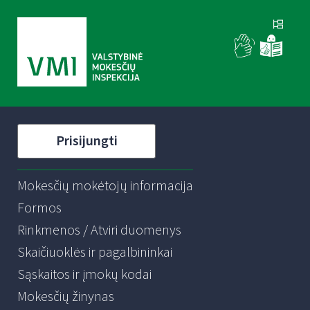
Prisijungti
Mokesčių mokėtojų informacija
Formos
Rinkmenos / Atviri duomenys
Skaičiuoklės ir pagalbininkai
Sąskaitos ir įmokų kodai
Mokesčių žinynas