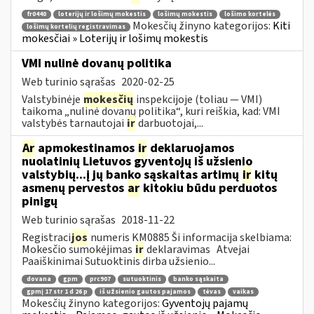
fr0440
loterijų ir lošimų mokestis
lošimų mokestis
lošimo kortelės
Mokesčių žinyno kategorijos:
Kiti
lošimų kortelių registravimas
mokesčiai » Loterijų ir lošimų mokestis
VMI nulinė dovanų politika
Web turinio sąrašas
2020-02-25
Valstybinėje
mokesčių
inspekcijoje (toliau — VMI)
taikoma „nulinė dovanų politika“, kuri reiškia, kad: VMI
valstybės tarnautojai
ir
darbuotojai,...
Ar
apmokestinamos
ir
deklaruojamos
nuolatinių Lietuvos gyventojų iš užsienio
valstybių...į jų banko sąskaitas artimų
ir
kitų
asmenų pervestos
ar
kitokiu būdu perduotos
pinigų
Web turinio sąrašas
2018-11-22
Registraci
jos
numeris KM0885 Ši informacija skelbiama:
Mokesčio sumokėjimas
ir
deklaravimas Atvejai
Paaiškinimai Sutuoktinis dirba užsienio...
dovana
gpm
prc907
sutuoktinis
banko sąskaita
gpmį 17 str 1 d 26 p
iš užsienio gautos pajamos
tėvas
vaikas
Mokesčių žinyno kategorijos:
Gyventojų pajamų