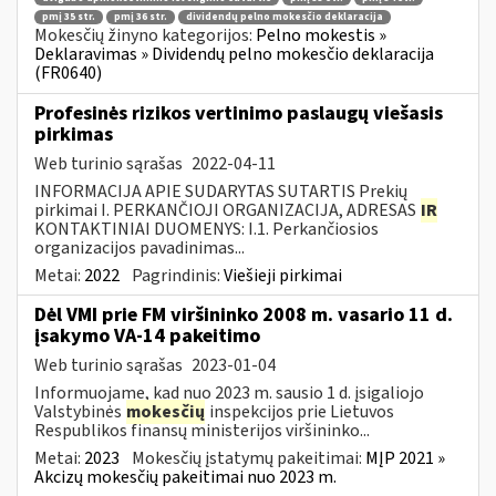
pmį 35 str.
pmį 36 str.
dividendų pelno mokesčio deklaracija
Mokesčių žinyno kategorijos:
Pelno mokestis »
Deklaravimas » Dividendų pelno mokesčio deklaracija
(FR0640)
Profesinės rizikos vertinimo paslaugų viešasis
pirkimas
Web turinio sąrašas
2022-04-11
INFORMACIJA APIE SUDARYTAS SUTARTIS Prekių
pirkimai I. PERKANČIOJI ORGANIZACIJA, ADRESAS
IR
KONTAKTINIAI DUOMENYS: I.1. Perkančiosios
organizacijos pavadinimas...
Metai:
2022
Pagrindinis:
Viešieji pirkimai
Dėl VMI prie FM viršininko 2008 m. vasario 11 d.
įsakymo VA-14 pakeitimo
Web turinio sąrašas
2023-01-04
Informuojame, kad nuo 2023 m. sausio 1 d. įsigaliojo
Valstybinės
mokesčių
inspekcijos prie Lietuvos
Respublikos finansų ministerijos viršininko...
Metai:
2023
Mokesčių įstatymų pakeitimai:
MĮP 2021 »
Akcizų mokesčių pakeitimai nuo 2023 m.