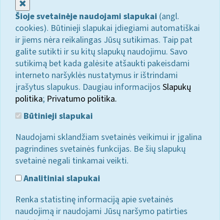
Uždaryti
Šioje svetainėje naudojami slapukai
(angl.
cookies). Būtinieji slapukai įdiegiami automatiškai
ir jiems nėra reikalingas Jūsų sutikimas. Taip pat
galite sutikti ir su kitų slapukų naudojimu. Savo
sutikimą bet kada galėsite atšaukti pakeisdami
interneto naršyklės nustatymus ir ištrindami
įrašytus slapukus. Daugiau informacijos
Slapukų
politika
;
Privatumo politika.
Būtinieji slapukai
Naudojami sklandžiam svetainės veikimui ir įgalina
pagrindines svetainės funkcijas. Be šių slapukų
svetainė negali tinkamai veikti.
Analitiniai slapukai
Renka statistinę informaciją apie svetainės
naudojimą ir naudojami Jūsų naršymo patirties