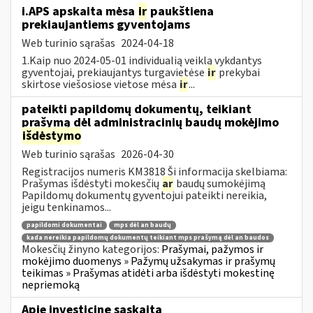
i.APS apskaita mėsa
ir
paukštiena
prekiaujantiems gyventojams
Web turinio sąrašas
2024-04-18
1.Kaip nuo 2024-05-01 individualią veiklą vykdantys
gyventojai, prekiaujantys turgavietėse
ir
prekybai
skirtose viešosiose vietose mėsa
ir
...
pateikti papildomų dokumentų, teikiant
prašymą dėl administracinių baudų mokėjimo
išdėstymo
Web turinio sąrašas
2026-04-30
Registracijos numeris KM3818 Ši informacija skelbiama:
Prašymas išdėstyti mokesčių
ar
baudų sumokėjimą
Papildomų dokumentų gyventojui pateikti nereikia,
jeigu tenkinamos...
papildomi dokumentai
mps dėl an baudų
kada nereikia papildomų dokumentų teikiant mps prašymą dėl an baudos
Mokesčių žinyno kategorijos:
Prašymai, pažymos ir
mokėjimo duomenys » Pažymų užsakymas ir prašymų
teikimas » Prašymas atidėti arba išdėstyti mokestinę
nepriemoką
Apie investicinę sąskaitą