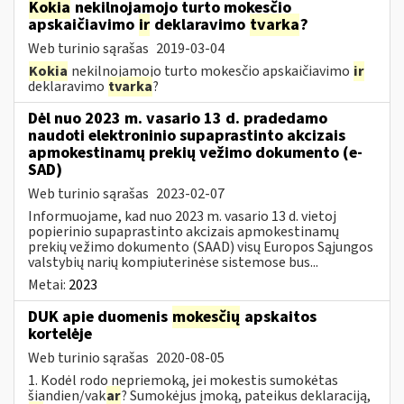
Kokia
nekilnojamojo turto mokesčio
apskaičiavimo
ir
deklaravimo
tvarka
?
Web turinio sąrašas
2019-03-04
Kokia
nekilnojamojo turto mokesčio apskaičiavimo
ir
deklaravimo
tvarka
?
Dėl nuo 2023 m. vasario 13 d. pradedamo
naudoti elektroninio supaprastinto akcizais
apmokestinamų prekių vežimo dokumento (e-
SAD)
Web turinio sąrašas
2023-02-07
Informuojame, kad nuo 2023 m. vasario 13 d. vietoj
popierinio supaprastinto akcizais apmokestinamų
prekių vežimo dokumento (SAAD) visų Europos Sąjungos
valstybių narių kompiuterinėse sistemose bus...
Metai:
2023
DUK apie duomenis
mokesčių
apskaitos
kortelėje
Web turinio sąrašas
2020-08-05
1. Kodėl rodo nepriemoką, jei mokestis sumokėtas
šiandien/vak
ar
? Sumokėjus įmoką, pateikus deklaraciją,