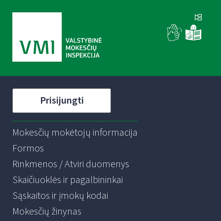
Prisijungti
Mokesčių mokėtojų informacija
Formos
Rinkmenos / Atviri duomenys
Skaičiuoklės ir pagalbininkai
Sąskaitos ir įmokų kodai
Mokesčių žinynas