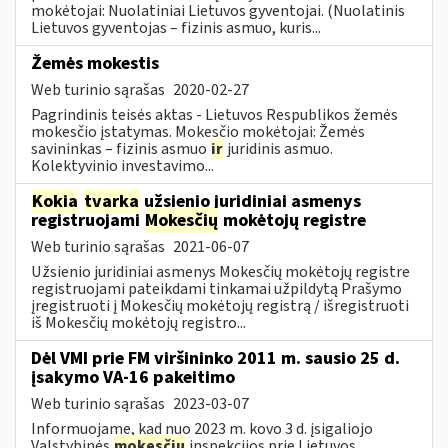
mokėtojai: Nuolatiniai Lietuvos gyventojai. (Nuolatinis
Lietuvos gyventojas – fizinis asmuo, kuris...
Žemės mokestis
Web turinio sąrašas
2020-02-27
Pagrindinis teisės aktas - Lietuvos Respublikos žemės
mokesčio įstatymas. Mokesčio mokėtojai: Žemės
savininkas – fizinis asmuo
ir
juridinis asmuo.
Kolektyvinio investavimo...
Kokia
tvarka
užsienio juridiniai asmenys
registruojami
Mokesčių
mokėtojų registre
Web turinio sąrašas
2021-06-07
Užsienio juridiniai asmenys Mokesčių mokėtojų registre
registruojami pateikdami tinkamai užpildytą Prašymo
įregistruoti į Mokesčių mokėtojų registrą / išregistruoti
iš Mokesčių mokėtojų registro...
Dėl VMI prie FM viršininko 2011 m. sausio 25 d.
įsakymo VA-16 pakeitimo
Web turinio sąrašas
2023-03-07
Informuojame, kad nuo 2023 m. kovo 3 d. įsigaliojo
Valstybinės
mokesčių
inspekcijos prie Lietuvos