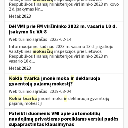
Respublikos finansų ministerijos viršininko 2023 m. kovo
2 d. įsakymas Nr....
Metai:
2023
Dėl VMI prie FM viršininko 2023 m. vasario 10 d.
įsakymo Nr. VA-8
Web turinio sąrašas
2023-02-14
Informuojame, kad nuo 2023 m. vasario 13 d. įsigaliojo
Valstybinės
mokesčių
inspekcijos prie Lietuvos
Respublikos finansų ministerijos viršininko 2023 m.
vasario 10 d....
Metai:
2023
Kokia
tvarka
įmonė moka
ir
deklaruoja
gyventojų pajamų mokestį?
Web turinio sąrašas
2019-03-04
Kokia
tvarka
įmonė moka
ir
deklaruoja gyventojų
pajamų mokestį?
Pateikti duomenis VMI apie automobilių
naudojimą privatiems poreikiams verslui padės
supaprastintas klausimynas