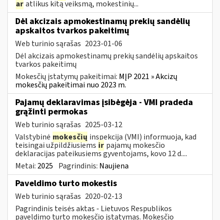
ar
atlikus kitą veiksmą, mokestinių...
Dėl akcizais apmokestinamų prekių sandėlių
apskaitos tvarkos pakeitimų
Web turinio sąrašas
2023-01-06
Dėl akcizais apmokestinamų prekių sandėlių apskaitos
tvarkos pakeitimų
Mokesčių įstatymų pakeitimai:
MĮP 2021 » Akcizų
mokesčių pakeitimai nuo 2023 m.
Pajamų deklaravimas įsibėgėja - VMI pradeda
grąžinti permokas
Web turinio sąrašas
2025-03-12
Valstybinė
mokesčių
inspekcija (VMI) informuoja, kad
teisingai užpildžiusiems
ir
pajamų mokesčio
deklaracijas pateikusiems gyventojams, kovo 12 d....
Metai:
2025
Pagrindinis:
Naujiena
Paveldimo turto mokestis
Web turinio sąrašas
2020-02-13
Pagrindinis teisės aktas - Lietuvos Respublikos
paveldimo turto mokesčio įstatymas. Mokesčio