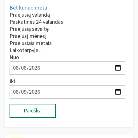
Bet kuriuo metu
Praėjusią valandą
Paskutines 24 valandas
Praėjusią savaitę
Praėjusį mėnesį
Praėjusiais metais
Laikotarpyje…
Nuo
Iki
Paieška