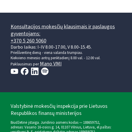
Konsultacijos mokesčių klausimais ir paslaugos
gyventojams:
+370 5 260 5060
Darbo laikas: I-IV 8.00-17.00, V 8.00-15.45.
Prieššventinę dieną - viena valanda trumpiau.
Kiekvieno mėnesio antrą penktadienį 8.00 val. - 12.00 val.
Mano VMI
Paklausimas per
Valstybinė mokesčių inspekcija prie Lietuvos
Respublikos finansų ministerijos
Biudžetinė įstaiga. Juridinio asmens kodas — 188659752,
adresas: Vasario 16-osios g. 14, 01107 Vilnius, Lietuva, el.paštas: