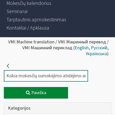
Mokesčių kalendorius
Seminarai
Tarptautinis apmokestinimas
Kontaktai / Apklausa
VMI Machine translation / VMI Машинный перевод /
VMI Машинний переклад (
English
,
Русский
,
Українська
)
Paieška
Kategorijos