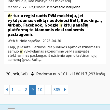
informuoja, kad Valstybinės mokesčių...
Metai:
2022
Pagrindinis:
Mokesčio naujiena
Ar
turiu registruotis PVM mokėtoju, jei
vykdydamas veiklą naudojuosi Bolt, Booking...,
Airbnb, Facebook, Google
ir
kitų panašių
platformų teikiamomis elektroninėmis
paslaugomis
Web turinio sąrašas
2025-04-30
Taip, jei esate Lietuvos Respublikos apmokestinamasis
asmuo
ir
vykdydamas ekonominę veiklą įsigyjate
elektronines paslaugas iš užsienio apmokestinamųjų
asmenų (pvz., Bolt,...
20 Įrašų(-ai)
Rodoma nuo 161 iki 180 iš 7,293 irašų.
1
...
8
9
10
...
365