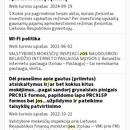
Web turinio sąrašas
2024-09-19
1.Kokie yra pagrindiniai teisės aktai, kuriais įteisintas
investicinės sąskaitos režimas? Per investicinę sąskaitą
gaunamų pajamų apmokestinimo režimas įteisintas
Lietuvos Respublikos gyventojų...
WI-FI politika
Web turinio sąrašas
2021-06-02
VALSTYBINĖS MOKESČIŲ INSPEKCI
JOS
NAUDOJIMOSI
BELAIDŽIO INTERNETO PASLAUGA SĄLYGOS 1. Belaidžio
interneto paslauga (toliau – Paslauga) – tai nemokama
paslauga, skirta...
Dėl pranešimo apie gautus (priimtus)
atsiskaitymus
ir
/
ar
bet kokius kitus
mokėjimus...pagal sandorį grynaisiais pinigais
PRC915 formos, papildomo lapo PRC915P
formos bei
jos
...užpildymo
ir
pateikimo
taisyklių patvirtinimo
Web turinio sąrašas
2022-10-21
Valstybinė mokesčių inspekcija prie Lietuvos
Respublikos finansų ministeri
jos
(toliau ― VMI prie FM)