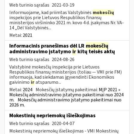
Web turinio sąrašas
2021-03-19
Informuojame, kad priimtas Valstybinės
mokesčių
inspekcijos prie Lietuvos Respublikos finansų
ministerijos viršininko 2021 m. kovo 4 d. įsakymas Nr. VA-
14 „Dėl Valstybinės...
Metai:
2021
Informacinis pranešimas dėl LR
mokesčių
administravimo įstatymo
ir
kitų teisės aktų
Web turinio sąrašas
2024-08-26
Valstybinė mokesčių inspekcija prie Lietuvos
Respublikos finansų ministerijos (toliau — VMI prie FM)
informuoja, kad siekdamas įgyvendinti Ekonomikos
gaivinimo
ir
atsparumo...
Metai:
2024
Mokesčių įstatymų pakeitimai:
MĮP 2021 »
Mokesčių administravimo įstatymo pakeitimai nuo 2024
m.
Mokesčių administravimo įstatymo pakeitimai nuo
2026 m.
Mokestinių nepriemokų išieškojimas
Web turinio sąrašas
2020-04-07
Mokestinių nepriemokų išieškojimas - VMI Mokestinių