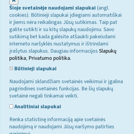
Šioje svetainėje naudojami slapukai
(angl.
cookies). Būtinieji slapukai įdiegiami automatiškai
ir jiems nėra reikalingas Jūsų sutikimas. Taip pat
galite sutikti ir su kitų slapukų naudojimu. Savo
sutikimą bet kada galėsite atšaukti pakeisdami
interneto naršyklės nustatymus ir ištrindami
įrašytus slapukus. Daugiau informacijos
Slapukų
politika
;
Privatumo politika.
Būtinieji slapukai
Naudojami sklandžiam svetainės veikimui ir įgalina
pagrindines svetainės funkcijas. Be šių slapukų
svetainė negali tinkamai veikti.
Analitiniai slapukai
Renka statistinę informaciją apie svetainės
naudojimą ir naudojami Jūsų naršymo patirties
gerinimui.