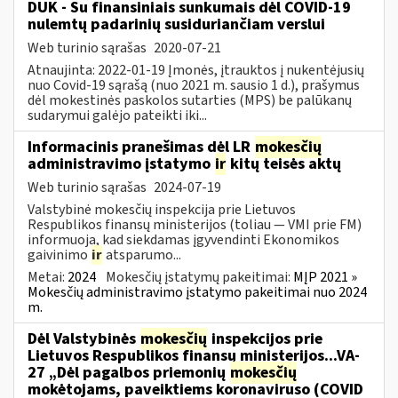
DUK - Su finansiniais sunkumais dėl COVID-19
nulemtų padarinių susiduriančiam verslui
Web turinio sąrašas
2020-07-21
Atnaujinta: 2022-01-19 Įmonės, įtrauktos į nukentėjusių
nuo Covid-19 sąrašą (nuo 2021 m. sausio 1 d.), prašymus
dėl mokestinės paskolos sutarties (MPS) be palūkanų
sudarymui galėjo pateikti iki...
Informacinis pranešimas dėl LR
mokesčių
administravimo įstatymo
ir
kitų teisės aktų
Web turinio sąrašas
2024-07-19
Valstybinė mokesčių inspekcija prie Lietuvos
Respublikos finansų ministerijos (toliau — VMI prie FM)
informuoja, kad siekdamas įgyvendinti Ekonomikos
gaivinimo
ir
atsparumo...
Metai:
2024
Mokesčių įstatymų pakeitimai:
MĮP 2021 »
Mokesčių administravimo įstatymo pakeitimai nuo 2024
m.
Dėl Valstybinės
mokesčių
inspekcijos prie
Lietuvos Respublikos finansų ministerijos...VA-
27 „Dėl pagalbos priemonių
mokesčių
mokėtojams, paveiktiems koronaviruso (COVID