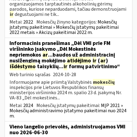
organizuojamos tarptautinės alkoholinių gėrimų
parodos, kuriose neparduodami, tačiau demonstruojami
ir
degustuojami ne tik...
Metai:
2022
Mokesčių žinyno kategorijos:
Mokesčių
įstatymų pakeitimai » Mokesčių įstatymų pakeitimai
2022 metais » Akcizų pakeitimai 2022 m.
Informacinis pranešimas „Dėl VMI prie FM
viršininko įsakymo „Dėl Mokestinės
nepriemokos
ar
...baudos už administracinį
nusižengimą mokėjimo
atidėjimo
ir
(
ar
)
išdėstymo
taisyklių...
ir
formų patvirtinimo“
Web turinio sąrašas
2024-10-28
Informuojame apie priimtą Valstybinės
mokesčių
inspekcijos prie Lietuvos Respublikos finansų
ministerijos viršininko 2024 m. spalio 23 d. įsakymą Nr.
VA-83 „Dėl mokestinės...
Metai:
2024
Mokesčių įstatymų pakeitimai:
MĮP 2021 »
Mokesčių administravimo įstatymo pakeitimai nuo 2024
m.
Vieno langelio prievolės, administruojamos VMI
nuo 2026-06-30