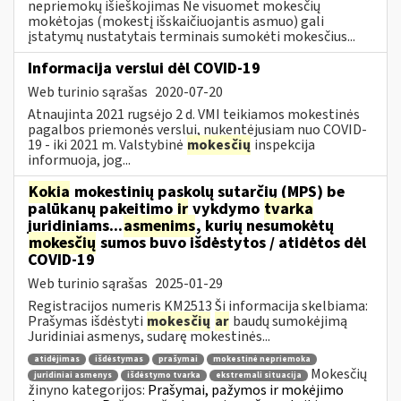
nepriemokų išieškojimas Ne visuomet mokesčių
mokėtojas (mokestį išskaičiuojantis asmuo) gali
įstatymų nustatytais terminais sumokėti mokesčius...
Informacija verslui dėl COVID-19
Web turinio sąrašas
2020-07-20
Atnaujinta 2021 rugsėjo 2 d. VMI teikiamos mokestinės
pagalbos priemonės verslui, nukentėjusiam nuo COVID-
19 - iki 2021 m. Valstybinė
mokesčių
inspekcija
informuoja, jog...
Kokia
mokestinių paskolų sutarčių (MPS) be
palūkanų pakeitimo
ir
vykdymo
tvarka
juridiniams...
asmenims
, kurių nesumokėtų
mokesčių
sumos buvo išdėstytos / atidėtos dėl
COVID-19
Web turinio sąrašas
2025-01-29
Registracijos numeris KM2513 Ši informacija skelbiama:
Prašymas išdėstyti
mokesčių
ar
baudų sumokėjimą
Juridiniai asmenys, sudarę mokestinės...
atidėjimas
išdėstymas
prašymai
mokestinė nepriemoka
Mokesčių
juridiniai asmenys
išdėstymo tvarka
ekstremali situacija
žinyno kategorijos:
Prašymai, pažymos ir mokėjimo