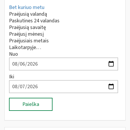
Bet kuriuo metu
Praėjusią valandą
Paskutines 24 valandas
Praėjusią savaitę
Praėjusį mėnesį
Praėjusiais metais
Laikotarpyje…
Nuo
Iki
Paieška