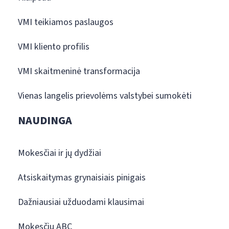
VMI teikiamos paslaugos
VMI kliento profilis
VMI skaitmeninė transformacija
Vienas langelis prievolėms valstybei sumokėti
NAUDINGA
Mokesčiai ir jų dydžiai
Atsiskaitymas grynaisiais pinigais
Dažniausiai užduodami klausimai
Mokesčių ABC