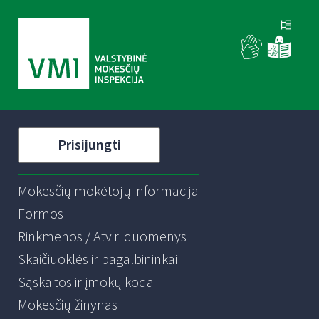
Prisijungti
Mokesčių mokėtojų informacija
Formos
Rinkmenos / Atviri duomenys
Skaičiuoklės ir pagalbininkai
Sąskaitos ir įmokų kodai
Mokesčių žinynas