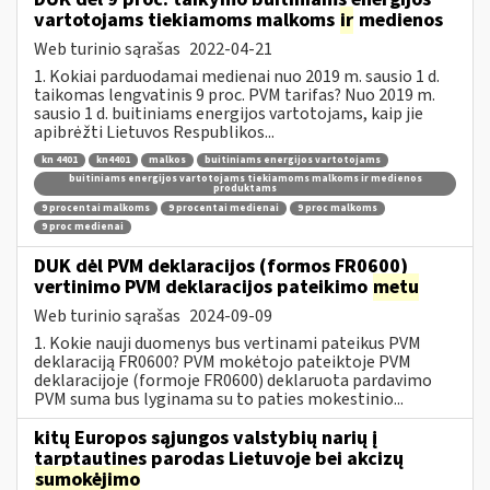
vartotojams tiekiamoms malkoms
ir
medienos
Web turinio sąrašas
2022-04-21
1. Kokiai parduodamai medienai nuo 2019 m. sausio 1 d.
taikomas lengvatinis 9 proc. PVM tarifas? Nuo 2019 m.
sausio 1 d. buitiniams energijos vartotojams, kaip jie
apibrėžti Lietuvos Respublikos...
kn 4401
kn4401
malkos
buitiniams energijos vartotojams
buitiniams energijos vartotojams tiekiamoms malkoms ir medienos
produktams
9 procentai malkoms
9 procentai medienai
9 proc malkoms
9 proc medienai
DUK dėl PVM deklaracijos (formos FR0600)
vertinimo PVM deklaracijos pateikimo
metu
Web turinio sąrašas
2024-09-09
1. Kokie nauji duomenys bus vertinami pateikus PVM
deklaraciją FR0600? PVM mokėtojo pateiktoje PVM
deklaracijoje (formoje FR0600) deklaruota pardavimo
PVM suma bus lyginama su to paties mokestinio...
kitų Europos sąjungos valstybių narių į
tarptautines parodas Lietuvoje bei akcizų
sumokėjimo