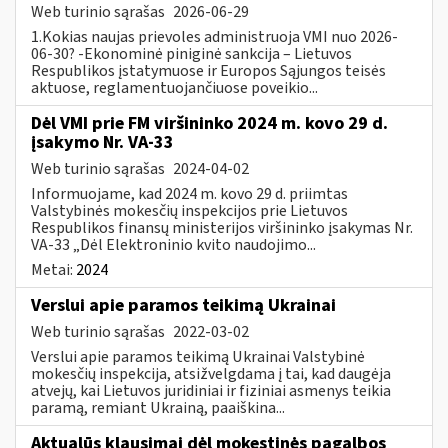
Web turinio sąrašas
2026-06-29
1.Kokias naujas prievoles administruoja VMI nuo 2026-
06-30? -Ekonominė piniginė sankcija – Lietuvos
Respublikos įstatymuose ir Europos Sąjungos teisės
aktuose, reglamentuojančiuose poveikio...
Dėl VMI prie FM viršininko 2024 m. kovo 29 d.
įsakymo Nr. VA-33
Web turinio sąrašas
2024-04-02
Informuojame, kad 2024 m. kovo 29 d. priimtas
Valstybinės mokesčių inspekcijos prie Lietuvos
Respublikos finansų ministerijos viršininko įsakymas Nr.
VA-33 „Dėl Elektroninio kvito naudojimo...
Metai:
2024
Verslui apie paramos teikimą Ukrainai
Web turinio sąrašas
2022-03-02
Verslui apie paramos teikimą Ukrainai Valstybinė
mokesčių inspekcija, atsižvelgdama į tai, kad daugėja
atvejų, kai Lietuvos juridiniai ir fiziniai asmenys teikia
paramą, remiant Ukrainą, paaiškina...
Aktualūs klausimai dėl mokestinės pagalbos