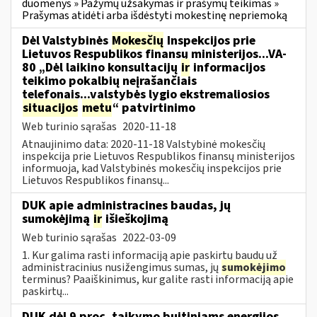
duomenys » Pažymų užsakymas ir prašymų teikimas »
Prašymas atidėti arba išdėstyti mokestinę nepriemoką
Dėl Valstybinės
Mokesčių
Inspekcijos prie
Lietuvos Respublikos finansų ministerijos...VA-
80 „Dėl laikino konsultacijų
ir
informacijos
teikimo pokalbių neįrašančiais
telefonais...valstybės lygio ekstremaliosios
situacijos
metu
“ patvirtinimo
Web turinio sąrašas
2020-11-18
Atnaujinimo data: 2020-11-18 Valstybinė mokesčių
inspekcija prie Lietuvos Respublikos finansų ministerijos
informuoja, kad Valstybinės mokesčių inspekcijos prie
Lietuvos Respublikos finansų...
DUK apie administracines baudas, jų
sumokėjimą
ir
išieškojimą
Web turinio sąrašas
2022-03-09
1. Kur galima rasti informaciją apie paskirtų baudų už
administracinius nusižengimus sumas, jų
sumokėjimo
terminus? Paaiškinimus, kur galite rasti informaciją apie
paskirtų...
DUK dėl 9 proc. taikymo buitiniams energijos