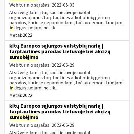
Web turinio sąrašas
2022-05-03
Atsižvelgdami į tai, kad Lietuvoje nuolat
organizuojamos tarptautinės alkoholinių gėrimų
parodos, kuriose neparduodami, tačiau demonstruojami
ir
degustuojami ne tik...
Metai:
2022
kitų Europos sąjungos valstybių narių į
tarptautines parodas Lietuvoje bei akcizų
sumokėjimo
Web turinio sąrašas
2022-06-29
Atsižvelgdami į tai, kad Lietuvoje nuolat
organizuojamos tarptautinės alkoholinių gėrimų
parodos, kuriose neparduodami, tačiau demonstruojami
ir
degustuojami ne tik...
Metai:
2022
kitų Europos sąjungos valstybių narių į
tarptautines parodas Lietuvoje bei akcizų
sumokėjimo
Web turinio sąrašas
2022-06-29
Atsižvelgdami į tai, kad Lietuvoje nuolat