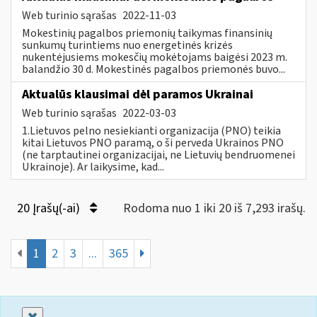
Web turinio sąrašas
2022-11-03
Mokestinių pagalbos priemonių taikymas finansinių
sunkumų turintiems nuo energetinės krizės
nukentėjusiems mokesčių mokėtojams baigėsi 2023 m.
balandžio 30 d. Mokestinės pagalbos priemonės buvo...
Aktualūs klausimai dėl paramos Ukrainai
Web turinio sąrašas
2022-03-03
1.Lietuvos pelno nesiekianti organizacija (PNO) teikia
kitai Lietuvos PNO paramą, o ši perveda Ukrainos PNO
(ne tarptautinei organizacijai, ne Lietuvių bendruomenei
Ukrainoje). Ar laikysime, kad...
20 Įrašų(-ai)
Rodoma nuo 1 iki 20 iš 7,293 irašų.
1
2
3
...
365
Uždaryti