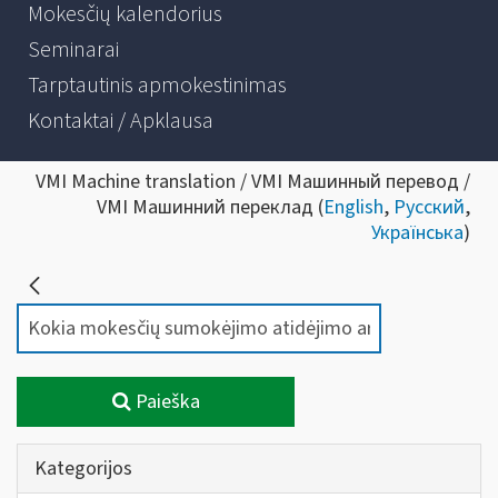
Mokesčių kalendorius
Seminarai
Tarptautinis apmokestinimas
Kontaktai / Apklausa
VMI Machine translation / VMI Машинный перевод /
VMI Машинний переклад (
English
,
Русский
,
Українська
)
Paieška
Kategorijos