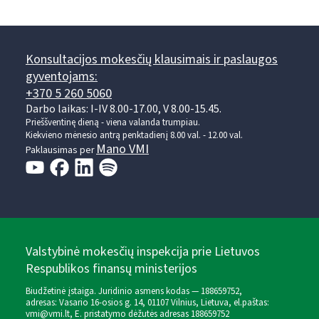
Konsultacijos mokesčių klausimais ir paslaugos
gyventojams:
+370 5 260 5060
Darbo laikas: I-IV 8.00-17.00, V 8.00-15.45.
Prieššventinę dieną - viena valanda trumpiau.
Kiekvieno mėnesio antrą penktadienį 8.00 val. - 12.00 val.
Mano VMI
Paklausimas per
Valstybinė mokesčių inspekcija prie Lietuvos
Respublikos finansų ministerijos
Biudžetinė įstaiga. Juridinio asmens kodas — 188659752,
adresas: Vasario 16-osios g. 14, 01107 Vilnius, Lietuva, el.paštas:
vmi@vmi.lt
, E. pristatymo dėžutės adresas 188659752