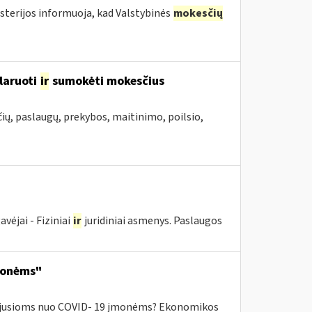
sterijos informuoja, kad Valstybinės
mokesčių
laruoti
ir
sumokėti mokesčius
ių, paslaugų, prekybos, maitinimo, poilsio,
ėjai - Fiziniai
ir
juridiniai asmenys. Paslaugos
monėms"
ntėjusioms nuo COVID- 19 įmonėms? Ekonomikos