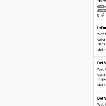
Mokes
ank
admin
grąži
Info
Web t
Valst
2023 
Metai
Dėl 
Web t
Valst
inspe
Metai
Dėl 
Web t