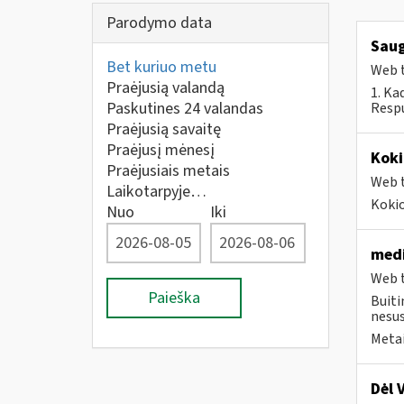
Parodymo data
Saug
Bet kuriuo metu
Web t
Praėjusią valandą
1. Ka
Paskutines 24 valandas
Respu
Praėjusią savaitę
Praėjusį mėnesį
Koki
Praėjusiais metais
Web t
Laikotarpyje…
Kokio
Nuo
Iki
medi
Web t
Paieška
Buiti
nesus
Metai
Dėl 