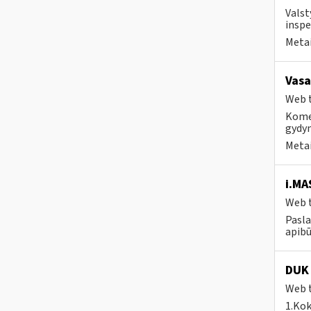
Valst
inspe
Metai
Vasa
Web t
Komer
gydy
Metai
i.MA
Web t
Pasla
apibū
DUK 
Web t
1.Kok