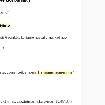
s veiklos pajamų?
ajamų?
ėjimo
dalis 6 punktu, kuriame nustatoma, kad nuo
 m.
 paslaugoms, teikiamoms
fiziniams
asmenims
?
kėjimas, grąžinimas, įskaitymas (82-87 str.)