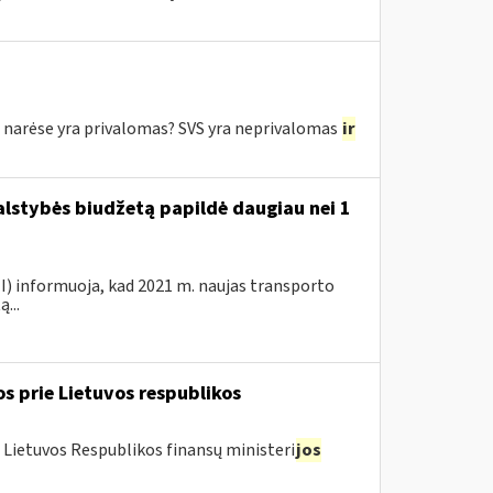
e narėse yra privalomas? SVS yra neprivalomas
ir
valstybės biudžetą papildė daugiau nei 1
VMI) informuoja, kad 2021 m. naujas transporto
...
os prie Lietuvos respublikos
 Lietuvos Respublikos finansų ministeri
jos