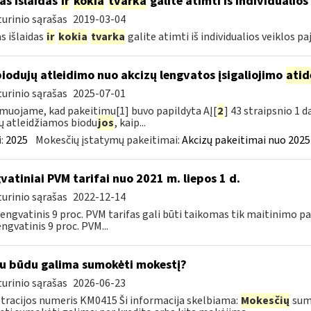
as išlaidas
ir
kokia
tvarka
galite atimti iš individualio
urinio sąrašas
2019-03-04
s išlaidas
ir
kokia
tvarka
galite atimti iš individualios veiklos p
biodujų atleidimo nuo akcizų lengvatos įsigaliojimo
atid
urinio sąrašas
2025-07-01
muojame, kad pakeitimu[1] buvo papildyta AĮ[
2
] 43 straipsnio 1 
ų atleidžiamos biodu
jos
, kaip...
:
2025
Mokesčių įstatymų pakeitimai:
Akcizų pakeitimai nuo 2025
vatiniai PVM tarifai nuo 2021 m. liepos 1 d.
urinio sąrašas
2022-12-14
 lengvatinis 9 proc. PVM tarifas gali būti taikomas tik maitinimo
engvatinis 9 proc. PVM...
u būdu galima sumokėti mokestį?
urinio sąrašas
2026-06-23
tracijos numeris KM0415 Ši informacija skelbiama:
Mokesčių
sumo