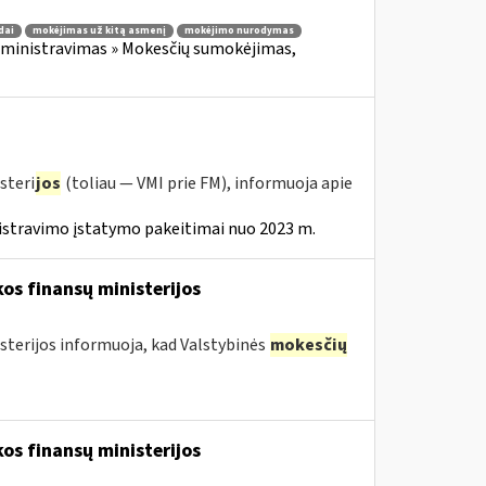
dai
mokėjimas už kitą asmenį
mokėjimo nurodymas
ministravimas » Mokesčių sumokėjimas,
steri
jos
(toliau — VMI prie FM), informuoja apie
istravimo įstatymo pakeitimai nuo 2023 m.
os finansų ministerijos
sterijos informuoja, kad Valstybinės
mokesčių
os finansų ministerijos