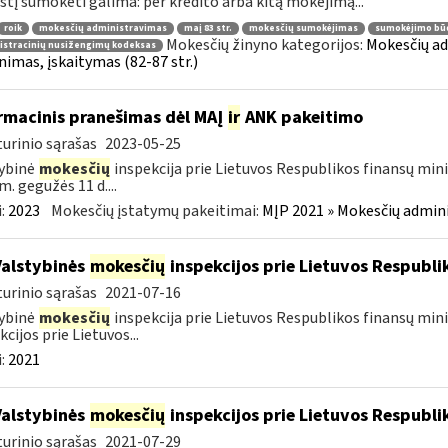
tį sumokėti galima: per kredito arba kitą mokėjimą...
roik
mokesčių administravimas
maį 83 str.
mokesčių sumokėjimas
sumokėjimo bū
Mokesčių žinyno kategorijos:
Mokesčių ad
istracinių nusižengimų kodeksas
nimas, įskaitymas (82-87 str.)
rmacinis pranešimas dėl MAĮ
ir
ANK pakeitimo
urinio sąrašas
2023-05-25
ybinė
mokesčių
inspekcija prie Lietuvos Respublikos finansų mini
m. gegužės 11 d....
:
2023
Mokesčių įstatymų pakeitimai:
MĮP 2021 » Mokesčių admin
Valstybinės
mokesčių
inspekcijos prie Lietuvos Respublik
urinio sąrašas
2021-07-16
ybinė
mokesčių
inspekcija prie Lietuvos Respublikos finansų mini
kcijos prie Lietuvos...
:
2021
Valstybinės
mokesčių
inspekcijos prie Lietuvos Respublik
urinio sąrašas
2021-07-29