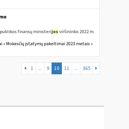
imo
publikos finansų ministeri
jos
viršininko 2022 m.
i » Mokesčių įstatymų pakeitimai 2023 metais »
1
...
9
10
11
...
365