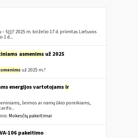
– SĮĮ)? 2025 m. birželio 17 d. priimtas Lietuvos
1 d....
ziniams
asmenims
už 2025
asmenims
už 2025 m.?
ams energijos vartotojams
ir
asmeniniams, šeimos ar namų ūkio poreikiams,
rifo...
nis:
Mokesčių pakeitimai
. VA-106 pakeitimo