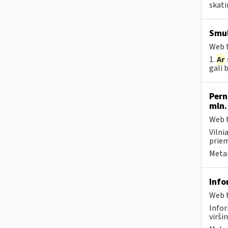
skat
Smul
Web t
1.
Ar
gali 
Pern
mln.
Web t
Vilni
priem
Metai
Info
Web t
Info
viršin