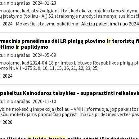
urinio sąrašas
2024-01-23
muojame, kad, atsižvelgiant į tai, kad akcizų objektu tapo šildymu
ų įstatymo (toliau - AĮ) 52 straipsnyje nurodyti asmenys, susiklosčiu
:
2024
Mokesčių įstatymų pakeitimai:
Akcizų pakeitimai nuo 2024
rmacinis pranešimas dėl LR pinigų plovimo
ir
teroristų 
eitimo
ir
papildymo
urinio sąrašas
2024-05-09
muojame, kad 2024-04-18 priimtas Lietuvos Respublikos pinigų pl
mo Nr. VIII-275 2, 9, 10, 11, 15, 16, 21, 22, 23, 25,...
:
2024
 pakeitus Kainodaros taisykles – supaprastinti reikalavi
urinio sąrašas
2020-11-10
ybinė mokesčių inspekcija (toliau – VMI) informuoja, jog pakeistos 
čių mokėtojams paprasčiau pagrįsti mažos pridėtinės vertės pasl
:
2020