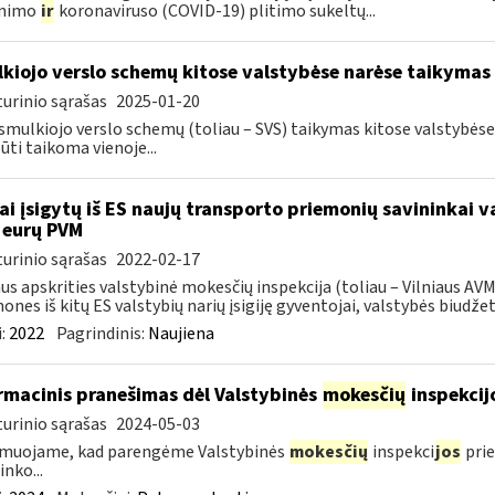
inimo
ir
koronaviruso (COVID-19) plitimo sukeltų...
kiojo verslo schemų kitose valstybėse narėse taikymas
urinio sąrašas
2025-01-20
smulkiojo verslo schemų (toliau – SVS) taikymas kitose valstybės
būti taikoma vienoje...
ai įsigytų iš ES naujų transporto priemonių savininkai 
 eurų PVM
urinio sąrašas
2022-02-17
aus apskrities valstybinė mokesčių inspekcija (toliau – Vilniaus A
ones iš kitų ES valstybių narių įsigiję gyventojai, valstybės biudžetą
:
2022
Pagrindinis:
Naujiena
rmacinis pranešimas dėl Valstybinės
mokesčių
inspekcij
urinio sąrašas
2024-05-03
rmuojame, kad parengėme Valstybinės
mokesčių
inspekci
jos
prie
inko...