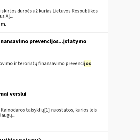
i skirtos durpės už kurias Lietuvos Respublikos
s AĮ...
 m.
finansavimo prevencijos...įstatymo
ovimo ir teroristų finansavimo prevenci
jos
mai verslui
Kainodaros taisyklių[1] nuostatos, kurios leis
augų...