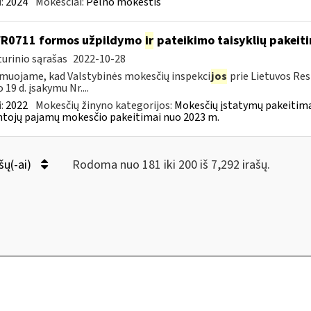
:
2024
Mokesčiai:
Pelno mokestis
FR0711 formos užpildymo
ir
pateikimo taisyklių pakeit
urinio sąrašas
2022-10-28
muojame, kad Valstybinės mokesčių inspekci
jos
prie Lietuvos Res
 19 d. įsakymu Nr....
:
2022
Mokesčių žinyno kategorijos:
Mokesčių įstatymų pakeitima
tojų pajamų mokesčio pakeitimai nuo 2023 m.
šų(-ai)
Rodoma nuo 181 iki 200 iš 7,292 irašų.