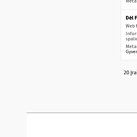
Metai
Dėl 
Web t
Infor
spalio
Metai
Gyven
20 Įra