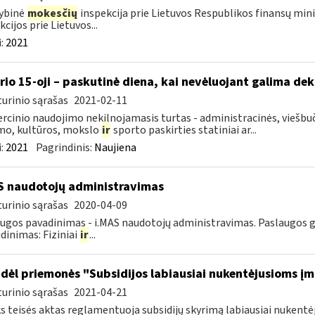
ybinė
mokesčių
inspekcija prie Lietuvos Respublikos finansų mini
kcijos prie Lietuvos...
:
2021
rio 15-oji – paskutinė diena, kai nevėluojant galima dek
urinio sąrašas
2021-02-11
cinio naudojimo nekilnojamasis turtas - administracinės, viešbuč
mo, kultūros, mokslo
ir
sporto paskirties statiniai ar...
:
2021
Pagrindinis:
Naujiena
S naudotojų administravimas
urinio sąrašas
2020-04-09
ugos pavadinimas - i.MAS naudotojų administravimas. Paslaugos gav
dinimas: Fiziniai
ir
...
dėl priemonės "Subsidijos labiausiai nukentėjusioms į
urinio sąrašas
2021-04-21
s teisės aktas reglamentuoja subsidijų skyrimą labiausiai nuke