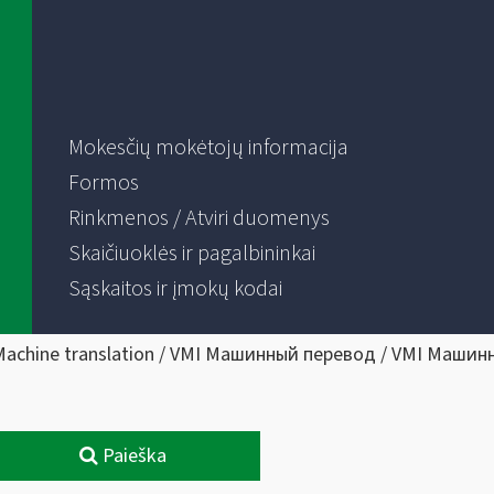
Mokesčių mokėtojų informacija
Formos
Rinkmenos / Atviri duomenys
Skaičiuoklės ir pagalbininkai
Sąskaitos ir įmokų kodai
Machine translation / VMI Машинный перевод / VMI Машин
Paieška