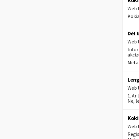
Koki
Web t
Kokia
Dėl 
Web t
Infor
akciz
Metai
Leng
Web t
1. Ar
Ne, l
Koki
Web t
Regis