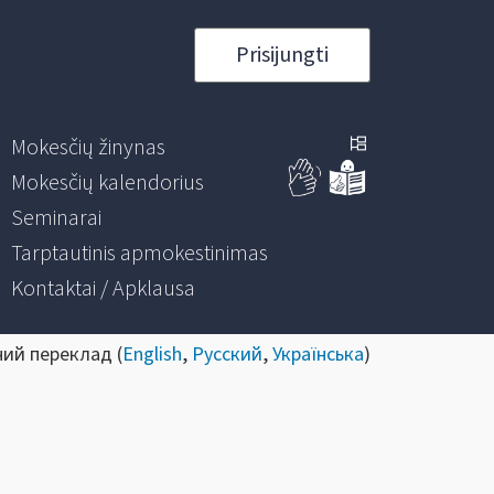
Prisijungti
Mokesčių žinynas
Mokesčių kalendorius
Seminarai
Tarptautinis apmokestinimas
Kontaktai / Apklausa
ний переклад (
English
,
Русский
,
Українська
)