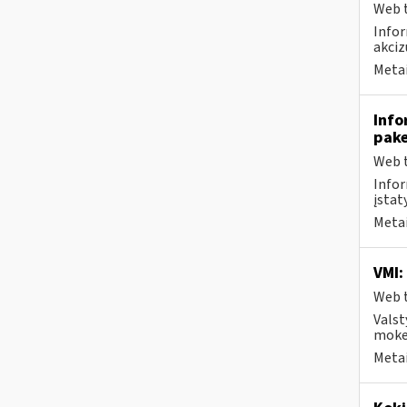
Web t
Infor
akciz
Metai
Info
pak
Web t
Infor
įstaty
Metai
VMI:
Web t
Valst
mokes
Metai