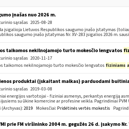
umo įnašas nuo 2026 m.
urinio sąrašas
2025-08-28
da įsigalioja Lietuvos Respublikos saugumo įnašo įstatymas (toliau 
blikos saugumo įnašo įstatymas Nr. XV-283 įsigalios 2026 m. sausio 
os taikomos nekilnojamojo turto mokesčio lengvatos
fi
urinio sąrašas
2020-11-17
s taikomos nekilnojamojo turto mokesčio lengvatos
fiziniams
enos produktai (įskaitant malkas) parduodami buitini
urinio sąrašas
2019-03-08
niai energijos vartotojai - fiziniai asmenys, perkantys energiją 
ijusiems su ūkine komercine ar profesine veikla. Pagrindiniai PVM ta
 (Archyvas):
2019
Mokesčiai:
Pridėtinės vertės mokestis
Pagrindi
VMI prie FM viršininko 2004 m. gegužės 26 d. įsakymo Nr