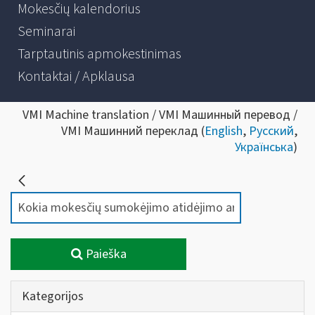
Mokesčių kalendorius
Seminarai
Tarptautinis apmokestinimas
Kontaktai / Apklausa
VMI Machine translation / VMI Машинный перевод /
VMI Машинний переклад (
English
,
Русский
,
Українська
)
Paieška
Kategorijos