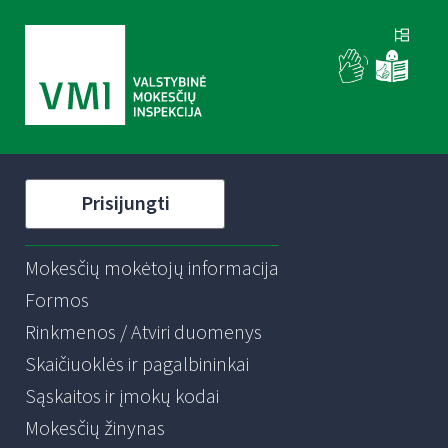
Prisijungti
Mokesčių mokėtojų informacija
Formos
Rinkmenos / Atviri duomenys
Skaičiuoklės ir pagalbininkai
Sąskaitos ir įmokų kodai
Mokesčių žinynas