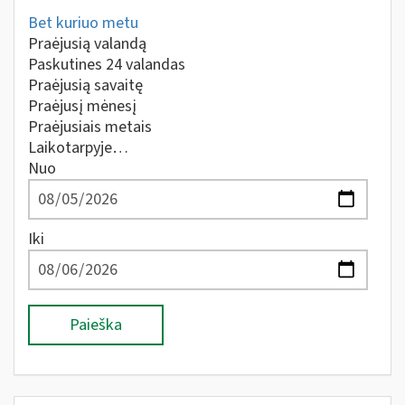
Bet kuriuo metu
Praėjusią valandą
Paskutines 24 valandas
Praėjusią savaitę
Praėjusį mėnesį
Praėjusiais metais
Laikotarpyje…
Nuo
Iki
Paieška