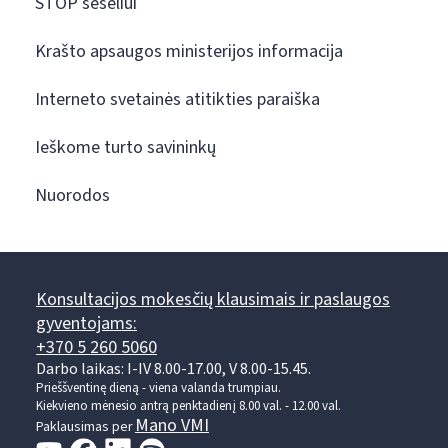
STOP šešėliui
Krašto apsaugos ministerijos informacija
Interneto svetainės atitikties paraiška
Ieškome turto savininkų
Nuorodos
Konsultacijos mokesčių klausimais ir paslaugos
gyventojams:
+370 5 260 5060
Darbo laikas: I-IV 8.00-17.00, V 8.00-15.45.
Prieššventinę dieną - viena valanda trumpiau.
Kiekvieno mėnesio antrą penktadienį 8.00 val. - 12.00 val.
Mano VMI
Paklausimas per