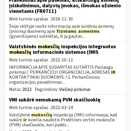
Pranešimas apie paskolas, atskaitingų asmenų
įsiskolinimus, dalyvių įmokas, išmokas užsienio
vienetams (FR0711)
Web turinio sąrašas
2018-11-30
Šioje skiltyje rasite informaciją apie juridinių asmenų
(įmonių) duomenų apie
fiziniams
asmenims
(gyventojams) suteiktas, iš jų gautas...
Valstybinės
mokesčių
inspekcijos integruotos
mokesčių
informacinės sistemos (IMIS
Web turinio sąrašas
2022-10-12
INFORMACIJA APIE SUDARYTAS SUTARTIS Paslaugų
pirkimai I. PERKANČIOJI ORGANIZACIJA, ADRESAS
IR
KONTAKTINIAI DUOMENYS: I.1. Perkančiosios
organizacijos pavadinimas...
Metai:
2022
Pagrindinis:
Viešieji pirkimai
VMI sukūrė nemokamą PVM skaičiuoklę
Web turinio sąrašas
2022-03-24
Valstybinė
mokesčių
inspekcija (VMI) informuoja, kad
sukūrė
ir
kviečia naudotis Pridėtinės vertės mokesčio
(PVM) skaičiuokle, kuri padės...