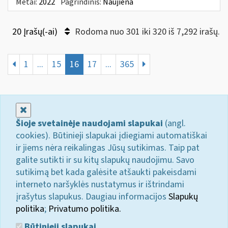
Metai:
2022
Pagrindinis:
Naujiena
20 Įrašų(-ai)
Rodoma nuo 301 iki 320 iš 7,292 irašų.
1
...
15
16
17
...
365
Uždaryti
Šioje svetainėje naudojami slapukai
(angl.
cookies). Būtinieji slapukai įdiegiami automatiškai
ir jiems nėra reikalingas Jūsų sutikimas. Taip pat
galite sutikti ir su kitų slapukų naudojimu. Savo
sutikimą bet kada galėsite atšaukti pakeisdami
interneto naršyklės nustatymus ir ištrindami
įrašytus slapukus. Daugiau informacijos
Slapukų
politika
;
Privatumo politika.
Būtinieji slapukai