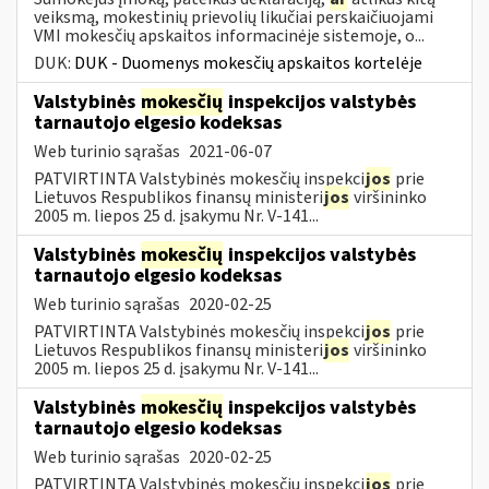
veiksmą, mokestinių prievolių likučiai perskaičiuojami
VMI mokesčių apskaitos informacinėje sistemoje, o...
DUK:
DUK - Duomenys mokesčių apskaitos kortelėje
Valstybinės
mokesčių
inspekcijos valstybės
tarnautojo elgesio kodeksas
Web turinio sąrašas
2021-06-07
PATVIRTINTA Valstybinės mokesčių inspekci
jos
prie
Lietuvos Respublikos finansų ministeri
jos
viršininko
2005 m. liepos 25 d. įsakymu Nr. V-141...
Valstybinės
mokesčių
inspekcijos valstybės
tarnautojo elgesio kodeksas
Web turinio sąrašas
2020-02-25
PATVIRTINTA Valstybinės mokesčių inspekci
jos
prie
Lietuvos Respublikos finansų ministeri
jos
viršininko
2005 m. liepos 25 d. įsakymu Nr. V-141...
Valstybinės
mokesčių
inspekcijos valstybės
tarnautojo elgesio kodeksas
Web turinio sąrašas
2020-02-25
PATVIRTINTA Valstybinės mokesčių inspekci
jos
prie