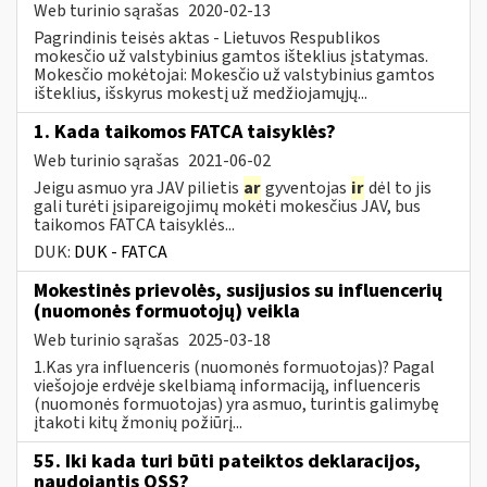
Web turinio sąrašas
2020-02-13
Pagrindinis teisės aktas - Lietuvos Respublikos
mokesčio už valstybinius gamtos išteklius įstatymas.
Mokesčio mokėtojai: Mokesčio už valstybinius gamtos
išteklius, išskyrus mokestį už medžiojamųjų...
1. Kada taikomos FATCA taisyklės?
Web turinio sąrašas
2021-06-02
Jeigu asmuo yra JAV pilietis
ar
gyventojas
ir
dėl to jis
gali turėti įsipareigojimų mokėti mokesčius JAV, bus
taikomos FATCA taisyklės...
DUK:
DUK - FATCA
Mokestinės prievolės, susijusios su influencerių
(nuomonės formuotojų) veikla
Web turinio sąrašas
2025-03-18
1.Kas yra influenceris (nuomonės formuotojas)? Pagal
viešojoje erdvėje skelbiamą informaciją, influenceris
(nuomonės formuotojas) yra asmuo, turintis galimybę
įtakoti kitų žmonių požiūrį...
55. Iki kada turi būti pateiktos deklaracijos,
naudojantis OSS?