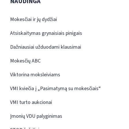
NAUDINGA
Mokesčiai ir jų dydžiai
Atsiskaitymas grynaisiais pinigais
Dažniausiai užduodami klausimai
Mokesčių ABC
Viktorina moksleiviams
VMI kviečia į „Pasimatymą su mokesčiais“
VMI turto aukcionai
Įmonių VDU palyginimas