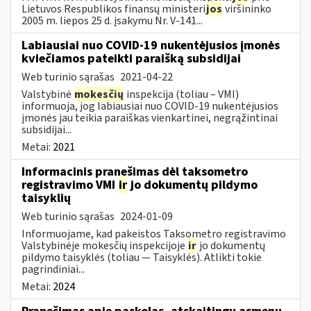
Lietuvos Respublikos finansų ministeri
jos
viršininko
2005 m. liepos 25 d. įsakymu Nr. V-141...
Labiausiai nuo COVID-19 nukentėjusios įmonės
kviečiamos pateikti paraišką subsidijai
Web turinio sąrašas
2021-04-22
Valstybinė
mokesčių
inspekcija (toliau – VMI)
informuoja, jog labiausiai nuo COVID-19 nukentėjusios
įmonės jau teikia paraiškas vienkartinei, negrąžintinai
subsidijai...
Metai:
2021
Informacinis pranešimas dėl taksometro
registravimo VMI
ir
jo dokumentų pildymo
taisyklių
Web turinio sąrašas
2024-01-09
Informuojame, kad pakeistos Taksometro registravimo
Valstybinėje mokesčių inspekcijoje
ir
jo dokumentų
pildymo taisyklės (toliau — Taisyklės). Atlikti tokie
pagrindiniai...
Metai:
2024