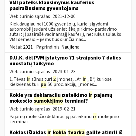
VMI pateiks klausimynus kauferius
pasirašiusiems gyventojams
Web turinio sąrašas
2021-12-06
Kiek daugiau nei 1000 gyventojų, kurie įsigydami
automobilį sudarė užsienietišką pirkimo-pardavimo
sutartį (pasirašė vadinamąjį kauferį), netrukus sulauks
VMI dėmesio – jiems bus siunčiamas...
Metai:
2021
Pagrindinis:
Naujiena
D.U.K. dėl PVM įstatymo 71 straipsnio 7 dalies
nuostatų taikymo
Web turinio sąrašas
2023-01-23
1. Tėvas
ir
sūnus turi
2
įmones, „A“
ir
„B“, kuriose
kiekvienas turi
po
50 proc. akcijų. Įmonės...
Kokie yra deklaracijų pateikimo
ir
pajamų
mokesčio
sumokėjimo
terminai?
Web turinio sąrašas
2019-02-21
Pajamų mokesčio deklaracijų pateikimo
ir
mokėjimo
terminai.
Kokias išlaidas
ir
kokia
tvarka
galite atimti iš