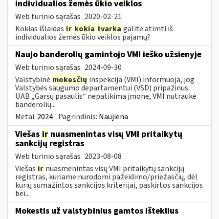
individualios žemės ūkio veiklos
Web turinio sąrašas
2020-02-21
Kokias išlaidas
ir
kokia
tvarka
galite atimti iš
individualios žemės ūkio veiklos pajamų?
Naujo banderolių gamintojo VMI ieško užsienyje
Web turinio sąrašas
2024-09-30
Valstybinė
mokesčių
inspekcija (VMI) informuoja, jog
Valstybės saugumo departamentui (VSD) pripažinus
UAB „Garsų pasaulis“ nepatikima įmone, VMI nutraukė
banderolių...
Metai:
2024
Pagrindinis:
Naujiena
Viešas
ir
nuasmenintas visų VMI pritaikytų
sankcijų registras
Web turinio sąrašas
2023-08-08
Viešas
ir
nuasmenintas visų VMI pritaikytų sankcijų
registras, kuriame nurodomi pažeidimo/priežasčių, dėl
kurių sumažintos sankcijos kriterijai, paskirtos sankcijos
bei...
Mokestis už valstybinius gamtos išteklius