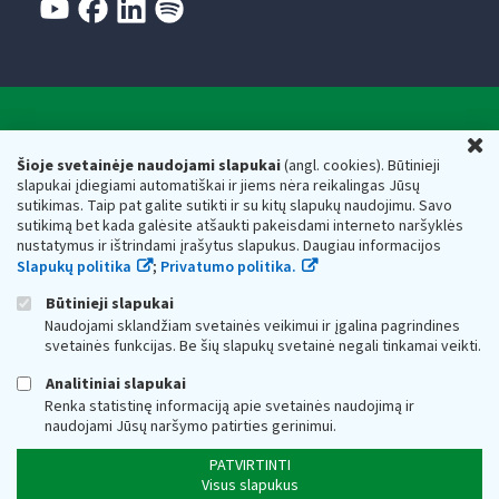
Valstybinė mokesčių inspekcija prie Lietuvos
U
Respublikos finansų ministerijos
Šioje svetainėje naudojami slapukai
(angl. cookies). Būtinieji
slapukai įdiegiami automatiškai ir jiems nėra reikalingas Jūsų
Biudžetinė įstaiga. Juridinio asmens kodas — 188659752,
sutikimas. Taip pat galite sutikti ir su kitų slapukų naudojimu. Savo
adresas: Vasario 16-osios g. 14, 01107 Vilnius, Lietuva, el.paštas:
sutikimą bet kada galėsite atšaukti pakeisdami interneto naršyklės
vmi@vmi.lt
, E. pristatymo dėžutės adresas 188659752
nustatymus ir ištrindami įrašytus slapukus. Daugiau informacijos
Duomenys apie Valstybinę mokesčių inspekciją prie Lietuvos
Slapukų politika
;
Privatumo politika.
Respublikos finansų ministerijos kaupiami ir saugomi Juridinių
asmenų registre
Būtinieji slapukai
Naudojami sklandžiam svetainės veikimui ir įgalina pagrindines
svetainės funkcijas. Be šių slapukų svetainė negali tinkamai veikti.
Analitiniai slapukai
Renka statistinę informaciją apie svetainės naudojimą ir
naudojami Jūsų naršymo patirties gerinimui.
PATVIRTINTI
Visus slapukus