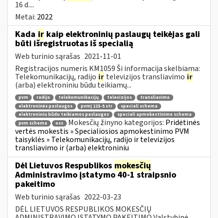
16 d....
Metai:
2022
Kada
ir
kaip elektroninių paslaugų teikėjas gali
būti išregistruotas iš specialią
Web turinio sąrašas
2021-11-01
Registracijos numeris KM1059 Ši informacija skelbiama:
Telekomunikacijų, radijo
ir
televizijos transliavimo
ir
(arba) elektroniniu būdu teikiamų...
pvm
radijo
telekomunikacijų
televizijos
transliavimo
elektroninės paslaugos
pvmį 115-5 str
speciali schema
elektroniniu būdu teikiamos paslaugos
speciali apmokestinimo schema
Mokesčių žinyno kategorijos:
Pridėtinės
pvm schema
oss
vertės mokestis » Specialiosios apmokestinimo PVM
taisyklės » Telekomunikacijų, radijo ir televizijos
transliavimo ir (arba) elektroniniu
Dėl Lietuvos Respublikos
mokesčių
Administravimo įstatymo 40-1 straipsnio
pakeitimo
Web turinio sąrašas
2022-03-23
DĖL LIETUVOS RESPUBLIKOS MOKESČIŲ
ADMINISTRAVIMO ĮSTATYMO PAKEITIMO Valstybinė