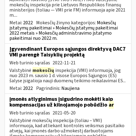
mokesčių inspekcija prie Lietuvos Respublikos finansų
ministerijos (toliau — VMI prie FM) informuoja apie 2021
m....
Metai:
2022
Mokesčių žinyno kategorijos:
Mokesčių
įstatymų pakeitimai » Mokesčių įstatymų pakeitimai
2022 metais » Mokesčių administravimo įstatymo
pakeitimai nuo 2022 m.
Įgyvendinant Europos sąjungos direktyvą DAC7
VMI parengė Taisyklių projektą
Web turinio sąrašas
2022-11-21
Valstybinė
mokesčių
inspekcija (VMI) informuoja, jog
nuo 2023 m. sausio 1 d. visose Europos Sąjungos (ES)
šalyse įsigalioja nauji duomenų teikimo reikalavimai ES...
Metai:
2022
Pagrindinis:
Naujiena
įmonės atlyginimus įsigudrino mokėti kaip
kompensacijas už kilnojamojo pobūdžio
ar
Web turinio sąrašas
2021-05-20
Valstybinė mokesčių inspekcija (toliau – VMI)
informuoja, kad atliekant kontrolės veiksmus pasitaiko
atvejų, kai įmonės darbo užmokestį darbuotojams
išmoka kompensacijų už kilnojamojo pobūdžio...