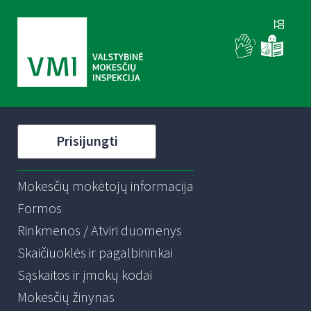
Prisijungti
Mokesčių mokėtojų informacija
Formos
Rinkmenos / Atviri duomenys
Skaičiuoklės ir pagalbininkai
Sąskaitos ir įmokų kodai
Mokesčių žinynas