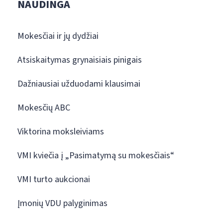
NAUDINGA
Mokesčiai ir jų dydžiai
Atsiskaitymas grynaisiais pinigais
Dažniausiai užduodami klausimai
Mokesčių ABC
Viktorina moksleiviams
VMI kviečia į „Pasimatymą su mokesčiais“
VMI turto aukcionai
Įmonių VDU palyginimas