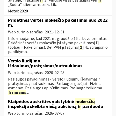
Šilalėje, Trakuose
ir
Širvintose visas paslaugas VMI
ir
„Sodra“ klientams teiks tik...
Metai:
2020
Pridėtinės vertės mokesčio pakeitimai nuo 2022
m.
Web turinio sąrašas
2021-12-31
Informuojame, kad 2021 m. gruodžio 16 d. buvo priimtas
Pridėtinės vertės mokesčio įstatymo pakeitimas[1]
(toliau − Pakeitimas). Dėl PVM įstatymo[
2
] 41 straipsnio
papildymo...
Verslo liudijimo
išdavimas/pratęsimas/nutraukimas
Web turinio sąrašas
2020-02-25
Paslaugos pavadinimas - Verslo liudijimų išdavimas /
pratęsimas / nutraukimas. Paslaugos gavėjai - Fiziniai
asmenys. Paslaugos apibūdinimas: Paslauga teikiama
fiziniams
...
Klaipėdos apskrities valstybinė
mokesčių
inspekcija skelbia viešą aukcioną
ir
parduoda
Web turinio sąrašas
2026-07-07