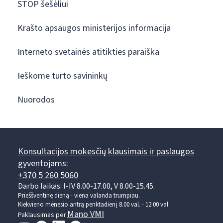
STOP šešėliui
Krašto apsaugos ministerijos informacija
Interneto svetainės atitikties paraiška
Ieškome turto savininkų
Nuorodos
Konsultacijos mokesčių klausimais ir paslaugos
gyventojams:
+370 5 260 5060
Darbo laikas: I-IV 8.00-17.00, V 8.00-15.45.
Prieššventinę dieną - viena valanda trumpiau.
Kiekvieno mėnesio antrą penktadienį 8.00 val. - 12.00 val.
Mano VMI
Paklausimas per