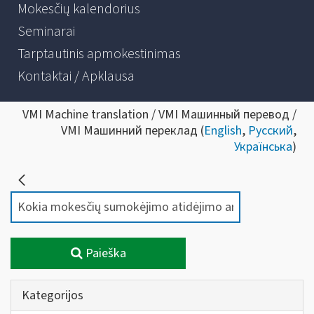
Mokesčių kalendorius
Seminarai
Tarptautinis apmokestinimas
Kontaktai / Apklausa
VMI Machine translation / VMI Машинный перевод /
VMI Машинний переклад (
English
,
Русский
,
Українська
)
Paieška
Kategorijos