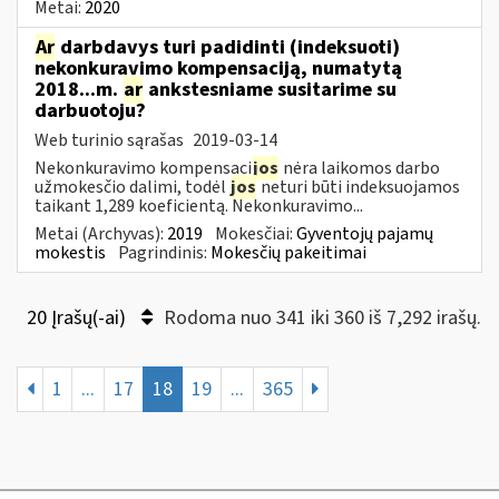
Metai:
2020
Ar
darbdavys turi padidinti (indeksuoti)
nekonkuravimo kompensaciją, numatytą
2018...m.
ar
ankstesniame susitarime su
darbuotoju?
Web turinio sąrašas
2019-03-14
Nekonkuravimo kompensaci
jos
nėra laikomos darbo
užmokesčio dalimi, todėl
jos
neturi būti indeksuojamos
taikant 1,289 koeficientą. Nekonkuravimo...
Metai (Archyvas):
2019
Mokesčiai:
Gyventojų pajamų
mokestis
Pagrindinis:
Mokesčių pakeitimai
20 Įrašų(-ai)
Rodoma nuo 341 iki 360 iš 7,292 irašų.
1
...
17
18
19
...
365