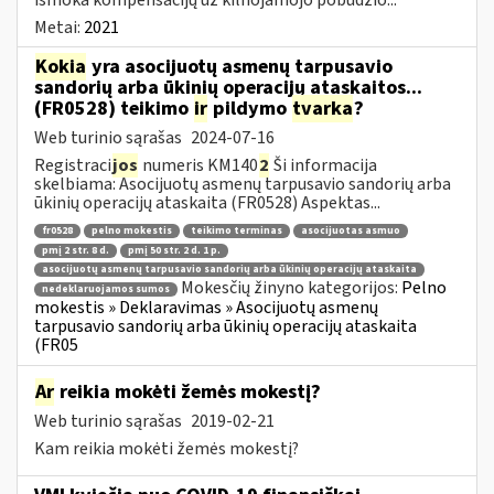
Metai:
2021
Kokia
yra asocijuotų asmenų tarpusavio
sandorių arba ūkinių operacijų ataskaitos...
(FR0528) teikimo
ir
pildymo
tvarka
?
Web turinio sąrašas
2024-07-16
Registraci
jos
numeris KM140
2
Ši informacija
skelbiama: Asocijuotų asmenų tarpusavio sandorių arba
ūkinių operacijų ataskaita (FR0528) Aspektas...
fr0528
pelno mokestis
teikimo terminas
asocijuotas asmuo
pmį 2 str. 8 d.
pmį 50 str. 2 d. 1 p.
asocijuotų asmenų tarpusavio sandorių arba ūkinių operacijų ataskaita
Mokesčių žinyno kategorijos:
Pelno
nedeklaruojamos sumos
mokestis » Deklaravimas » Asocijuotų asmenų
tarpusavio sandorių arba ūkinių operacijų ataskaita
(FR05
Ar
reikia mokėti žemės mokestį?
Web turinio sąrašas
2019-02-21
Kam reikia mokėti žemės mokestį?