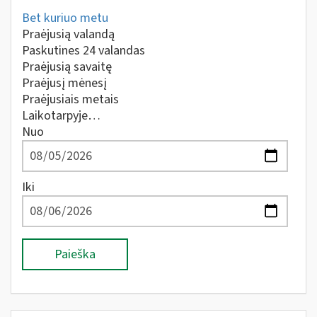
Bet kuriuo metu
Praėjusią valandą
Paskutines 24 valandas
Praėjusią savaitę
Praėjusį mėnesį
Praėjusiais metais
Laikotarpyje…
Nuo
Iki
Paieška