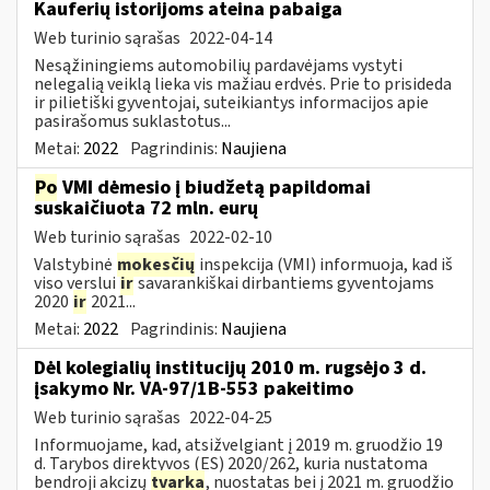
Kauferių istorijoms ateina pabaiga
Web turinio sąrašas
2022-04-14
Nesąžiningiems automobilių pardavėjams vystyti
nelegalią veiklą lieka vis mažiau erdvės. Prie to prisideda
ir pilietiški gyventojai, suteikiantys informacijos apie
pasirašomus suklastotus...
Metai:
2022
Pagrindinis:
Naujiena
Po
VMI dėmesio į biudžetą papildomai
suskaičiuota 72 mln. eurų
Web turinio sąrašas
2022-02-10
Valstybinė
mokesčių
inspekcija (VMI) informuoja, kad iš
viso verslui
ir
savarankiškai dirbantiems gyventojams
2020
ir
2021...
Metai:
2022
Pagrindinis:
Naujiena
Dėl kolegialių institucijų 2010 m. rugsėjo 3 d.
įsakymo Nr. VA-97/1B-553 pakeitimo
Web turinio sąrašas
2022-04-25
Informuojame, kad, atsižvelgiant į 2019 m. gruodžio 19
d. Tarybos direktyvos (ES) 2020/262, kuria nustatoma
bendroji akcizų
tvarka
, nuostatas bei į 2021 m. gruodžio