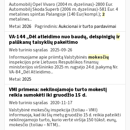
Automobilį Opel Vivaro (2004 m. dyzelinas)-2800 Eur.
Automobilį Skoda Superb (2006 m. dyzelinas)-581 Eur. 4
metalines spintas Palangoje (140 Eur/kompl.);
2
metalines...
Metai:
2026
Pagrindinis:
Aukcionai ir turto pardavimai
VA-144 „Dėl atleidimo nuo baudų, delspinigių
ir
palūkanų taisyklių pakeitimo
Web turinio sąrašas
2025-09-26
Informuojame apie priimtą Valstybinės
mokesčių
inspekcijos prie Lietuvos Respublikos finansų
ministerijos viršininko 2025 m. rugsėjo 24 d. įsakymą Nr.
VA-84 „Dėl Atleidimo...
Metai:
2025
VMI primena: nekilnojamojo turto mokestį
reikia sumokėti iki gruodžio 15 d.
Web turinio sąrašas
2020-11-17
Valstybinė mokesčių inspekcija (toliau – VMI)
informuoja, kad iki šių metų gruodžio 15 d. reikia pateikti
nekilnojamojo turto, kurio vertė viršija 150 tūkst. eurų,
mokesčio (toliau – NTM)...