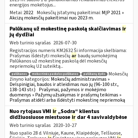
energijos mokėtojus...
Metai:
2022
Mokesčių įstatymų pakeitimai:
MĮP 2021 »
Akcizų mokesčių pakeitimai nuo 2023 m.
Palūkanų už mokestinę paskolą skaičiavimas
ir
jų dydžiai
Web turinio sąrašas
2026-07-30
Registracijos numeris KM2632 Ši informacija skelbiama:
Prašymas išdėstyti mokesčių
ar
baudų sumokėjimą
Palūkanos už mokestinę paskolą dėl mokesčių
nepriemokų Už suteiktą...
Mokesčių
palūkanos
mokestinės paskolos palūkanos
palūkanų dydis
žinyno kategorijos:
Mokesčių administravimas »
Delspinigiai, baudos ir atleidimas nuo jų (96-100 str.,
138-143 str.)
Prašymai, pažymos ir mokėjimo
duomenys » Pažymų užsakymas ir prašymų teikimas »
Prašymas atidėti arba išdėstyti mokestinę nepriemoką
Nuo rytojaus VMI
ir
„Sodra“ klientus
didžiuosiuose miestuose
ir
dar 4 savivaldybėse
Web turinio sąrašas
2020-10-27
Nuo spalio 28 d. Vilniuje, Kaune, Klaipėdoje, Telšiuose,