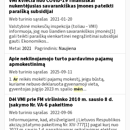
VMI kviečia nuo COVID-19 finansiškai
nukentėjusias savarankiškas įmones pateikti
paraišką subsidijai
Web turinio sąrašas
2021-01-20
Valstybinė mokesčių inspekcija (toliau – VMI)
informuoja, jog nuo šiandien savarankiškos įmonės[1]
gali teikti paraišką vienkartinei negrąžintinai subsidijai
gauti. Ekonomikos...
Metai:
2021
Pagrindinis:
Naujiena
Apie nekilnojamojo turto pardavimo pajamų
apmokestinimą
Web turinio sąrašas
2025-09-11
1.
Ar
reikės mokėti pajamų mokestį, jeigu būstą,
kuriame nebuvo deklaruota gyvenamoji vieta,
gyventojas įsigijo 2023 m. spalio
mėn
....
Dėl VMI prie FM viršininko 2010 m. sausio 8 d.
įsakymo Nr. VA-6 pakeitimo
Web turinio sąrašas
2022-09-06
Informuojame, kad, atsižvelgiant į Lietuvos Respublikos
akcizų įstatymo pakeitimą Nr. XIV-777[1] pagal kurį nuo
2023 m. sausio 1 d. panaikinamas reikalavimas elektros