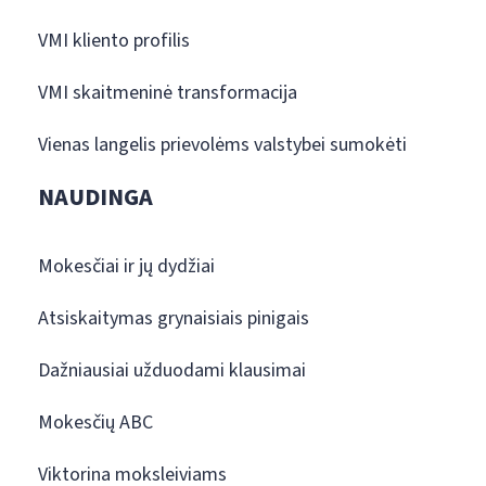
VMI kliento profilis
VMI skaitmeninė transformacija
Vienas langelis prievolėms valstybei sumokėti
NAUDINGA
Mokesčiai ir jų dydžiai
Atsiskaitymas grynaisiais pinigais
Dažniausiai užduodami klausimai
Mokesčių ABC
Viktorina moksleiviams