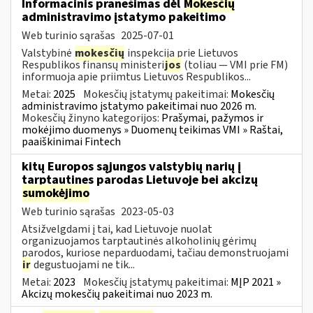
Informacinis pranešimas dėl
Mokesčių
administravimo įstatymo pakeitimo
Web turinio sąrašas
2025-07-01
Valstybinė
mokesčių
inspekcija prie Lietuvos
Respublikos finansų ministeri
jos
(toliau — VMI prie FM)
informuoja apie priimtus Lietuvos Respublikos...
Metai:
2025
Mokesčių įstatymų pakeitimai:
Mokesčių
administravimo įstatymo pakeitimai nuo 2026 m.
Mokesčių žinyno kategorijos:
Prašymai, pažymos ir
mokėjimo duomenys » Duomenų teikimas VMI » Raštai,
paaiškinimai Fintech
kitų Europos sąjungos valstybių narių į
tarptautines parodas Lietuvoje bei akcizų
sumokėjimo
Web turinio sąrašas
2023-05-03
Atsižvelgdami į tai, kad Lietuvoje nuolat
organizuojamos tarptautinės alkoholinių gėrimų
parodos, kuriose neparduodami, tačiau demonstruojami
ir
degustuojami ne tik...
Metai:
2023
Mokesčių įstatymų pakeitimai:
MĮP 2021 »
Akcizų mokesčių pakeitimai nuo 2023 m.