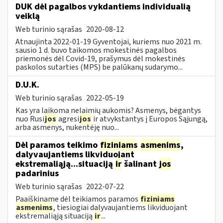
DUK dėl pagalbos vykdantiems individualią
veiklą
Web turinio sąrašas
2020-08-12
Atnaujinta 2022-01-19 Gyventojai, kuriems nuo 2021 m.
sausio 1 d. buvo taikomos mokestinės pagalbos
priemonės dėl Covid-19, prašymus dėl mokestinės
paskolos sutarties (MPS) be palūkanų sudarymo...
D.U.K.
Web turinio sąrašas
2022-05-19
Kas yra laikoma nelaimių aukomis? Asmenys, bėgantys
nuo Rusi
jos
agresi
jos
ir atvykstantys į Europos Sąjungą,
arba asmenys, nukentėję nuo...
Dėl paramos teikimo
fiziniams
asmenims
,
dalyvaujantiems likviduojant
ekstremaliąją...situaciją
ir
šalinant
jos
padarinius
Web turinio sąrašas
2022-07-22
Paaiškiname dėl teikiamos paramos
fiziniams
asmenims
, tiesiogiai dalyvaujantiems likviduojant
ekstremaliąją situaciją
ir
...