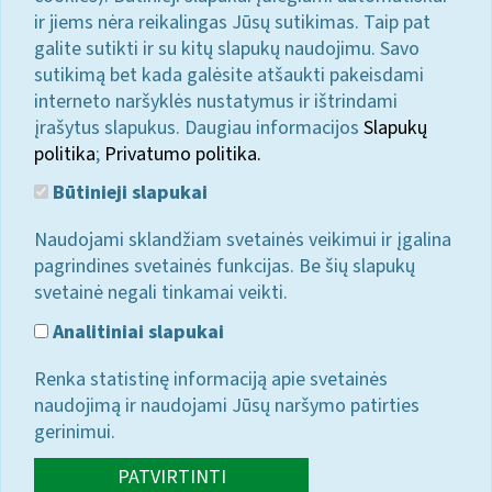
ir jiems nėra reikalingas Jūsų sutikimas. Taip pat
galite sutikti ir su kitų slapukų naudojimu. Savo
sutikimą bet kada galėsite atšaukti pakeisdami
interneto naršyklės nustatymus ir ištrindami
įrašytus slapukus. Daugiau informacijos
Slapukų
politika
;
Privatumo politika.
Būtinieji slapukai
Naudojami sklandžiam svetainės veikimui ir įgalina
pagrindines svetainės funkcijas. Be šių slapukų
svetainė negali tinkamai veikti.
Analitiniai slapukai
Renka statistinę informaciją apie svetainės
naudojimą ir naudojami Jūsų naršymo patirties
gerinimui.
PATVIRTINTI