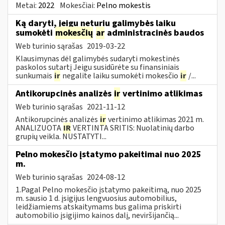
Metai:
2022
Mokesčiai:
Pelno mokestis
Ką daryti, jeigu neturiu galimybės laiku
sumokėti
mokesčių
ar
administracinės baudos
Web turinio sąrašas
2019-03-22
Klausimynas dėl galimybės sudaryti mokestinės
paskolos sutartį Jeigu susidūrėte su finansiniais
sunkumais
ir
negalite laiku sumokėti mokesčio
ir
/...
Antikorupcinės analizės
ir
vertinimo atlikimas
Web turinio sąrašas
2021-11-12
Antikorupcinės analizės
ir
vertinimo atlikimas 2021 m.
ANALIZUOTA
IR
VERTINTA SRITIS: Nuolatinių darbo
grupių veikla. NUSTATYTI...
Pelno mokesčio įstatymo pakeitimai nuo 2025
m.
Web turinio sąrašas
2024-08-12
1.Pagal Pelno mokesčio įstatymo pakeitimą, nuo 2025
m. sausio 1 d. įsigijus lengvuosius automobilius,
leidžiamiems atskaitymams bus galima priskirti
automobilio įsigijimo kainos dalį, neviršijančią...