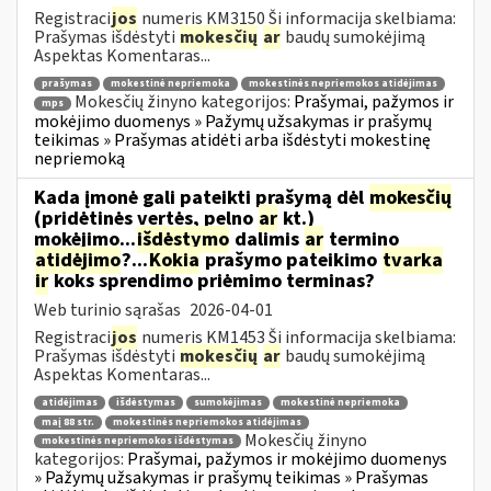
Registraci
jos
numeris KM3150 Ši informacija skelbiama:
Prašymas išdėstyti
mokesčių
ar
baudų sumokėjimą
Aspektas Komentaras...
prašymas
mokestinė nepriemoka
mokestinės nepriemokos atidėjimas
Mokesčių žinyno kategorijos:
Prašymai, pažymos ir
mps
mokėjimo duomenys » Pažymų užsakymas ir prašymų
teikimas » Prašymas atidėti arba išdėstyti mokestinę
nepriemoką
Kada įmonė gali pateikti prašymą dėl
mokesčių
(pridėtinės vertės, pelno
ar
kt.)
mokėjimo...
išdėstymo
dalimis
ar
termino
atidėjimo
?...
Kokia
prašymo pateikimo
tvarka
ir
koks sprendimo priėmimo terminas?
Web turinio sąrašas
2026-04-01
Registraci
jos
numeris KM1453 Ši informacija skelbiama:
Prašymas išdėstyti
mokesčių
ar
baudų sumokėjimą
Aspektas Komentaras...
atidėjimas
išdėstymas
sumokėjimas
mokestinė nepriemoka
maį 88 str.
mokestinės nepriemokos atidėjimas
Mokesčių žinyno
mokestinės nepriemokos išdėstymas
kategorijos:
Prašymai, pažymos ir mokėjimo duomenys
» Pažymų užsakymas ir prašymų teikimas » Prašymas