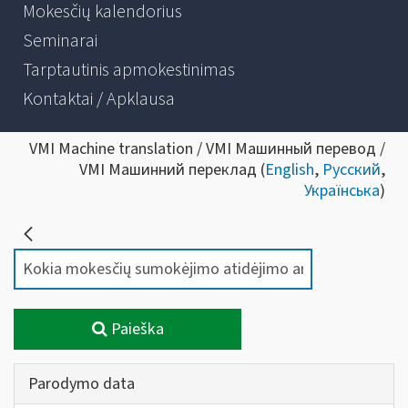
Mokesčių kalendorius
Seminarai
Tarptautinis apmokestinimas
Kontaktai / Apklausa
VMI Machine translation / VMI Машинный перевод /
VMI Машинний переклад (
English
,
Русский
,
Українська
)
Paieška
Parodymo data