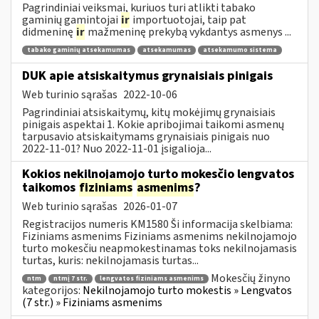
Pagrindiniai veiksmai, kuriuos turi atlikti tabako
gaminių gamintojai
ir
importuotojai, taip pat
didmeninę
ir
mažmeninę prekybą vykdantys asmenys ...
tabako gaminių atsekamumas
atsekamumas
atsekamumo sistema
DUK apie atsiskaitymus grynaisiais pinigais
Web turinio sąrašas
2022-10-06
Pagrindiniai atsiskaitymų, kitų mokėjimų grynaisiais
pinigais aspektai 1. Kokie apribojimai taikomi asmenų
tarpusavio atsiskaitymams grynaisiais pinigais nuo
2022-11-01? Nuo 2022-11-01 įsigalioja...
Kokios nekilnojamojo turto mokesčio lengvatos
taikomos
fiziniams
asmenims
?
Web turinio sąrašas
2026-01-07
Registracijos numeris KM1580 Ši informacija skelbiama:
Fiziniams asmenims Fiziniams asmenims nekilnojamojo
turto mokesčiu neapmokestinamas toks nekilnojamasis
turtas, kuris: nekilnojamasis turtas...
Mokesčių žinyno
ntm
ntmį 7 str.
lengvatos fiziniams asmenims
kategorijos:
Nekilnojamojo turto mokestis » Lengvatos
(7 str.) » Fiziniams asmenims