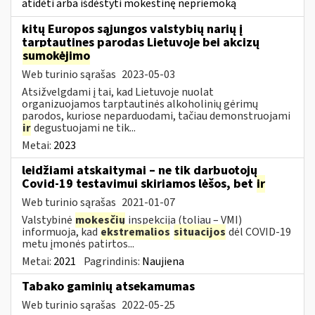
atidėti arba išdėstyti mokestinę nepriemoką
kitų Europos sąjungos valstybių narių į
tarptautines parodas Lietuvoje bei akcizų
sumokėjimo
Web turinio sąrašas
2023-05-03
Atsižvelgdami į tai, kad Lietuvoje nuolat
organizuojamos tarptautinės alkoholinių gėrimų
parodos, kuriose neparduodami, tačiau demonstruojami
ir
degustuojami ne tik...
Metai:
2023
leidžiami atskaitymai – ne tik darbuotojų
Covid-19 testavimui skiriamos lėšos, bet
ir
Web turinio sąrašas
2021-01-07
Valstybinė
mokesčių
inspekcija (toliau – VMI)
informuoja, kad
ekstremalios
situacijos
dėl COVID-19
metu įmonės patirtos...
Metai:
2021
Pagrindinis:
Naujiena
Tabako gaminių atsekamumas
Web turinio sąrašas
2022-05-25