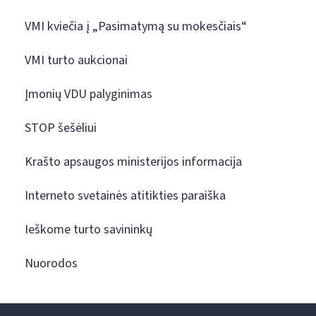
VMI kviečia į „Pasimatymą su mokesčiais“
VMI turto aukcionai
Įmonių VDU palyginimas
STOP šešėliui
Krašto apsaugos ministerijos informacija
Interneto svetainės atitikties paraiška
Ieškome turto savininkų
Nuorodos