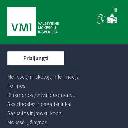
Prisijungti
Mokesčių mokėtojų informacija
Formos
Rinkmenos / Atviri duomenys
Skaičiuoklės ir pagalbininkai
Sąskaitos ir įmokų kodai
Mokesčių žinynas