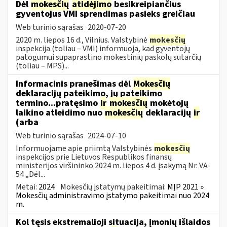
Dėl
mokesčių
atidėjimo
besikreipiančius
gyventojus VMI sprendimas pasieks greičiau
Web turinio sąrašas
2020-07-20
2020 m. liepos 16 d., Vilnius. Valstybinė
mokesčių
inspekcija (toliau – VMI) informuoja, kad gyventojų
patogumui supaprastino mokestinių paskolų sutarčių
(toliau – MPS)...
Informacinis pranešimas dėl
Mokesčių
deklaracijų pateikimo, jų pateikimo
termino...pratęsimo
ir
mokesčių
mokėtojų
laikino atleidimo nuo
mokesčių
deklaracijų
ir
(arba
Web turinio sąrašas
2024-07-10
Informuojame apie priimtą Valstybinės
mokesčių
inspekcijos prie Lietuvos Respublikos finansų
ministerijos viršininko 2024 m. liepos 4 d. įsakymą Nr. VA-
54 „Dėl...
Metai:
2024
Mokesčių įstatymų pakeitimai:
MĮP 2021 »
Mokesčių administravimo įstatymo pakeitimai nuo 2024
m.
Kol tęsis ekstremalioji situacija, įmonių išlaidos