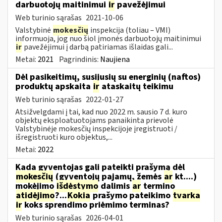
darbuotojų maitinimui
ir
pavežėjimui
Web turinio sąrašas
2021-10-06
Valstybinė
mokesčių
inspekcija (toliau – VMI)
informuoja, jog nuo šiol įmonės darbuotojų maitinimui
ir
pavežėjimui į darbą patiriamas išlaidas gali...
Metai:
2021
Pagrindinis:
Naujiena
Dėl pasikeitimų, susijusių su energinių (naftos)
produktų apskaita
ir
ataskaitų teikimu
Web turinio sąrašas
2022-01-27
Atsižvelgdami į tai, kad nuo 2022 m. sausio 7 d. kuro
objektų eksploatuotojams panaikinta prievolė
Valstybinėje mokesčių inspekcijoje įregistruoti /
išregistruoti kuro objektus,...
Metai:
2022
Kada gyventojas gali pateikti prašymą dėl
mokesčių
(gyventojų pajamų, žemės
ar
kt....)
mokėjimo
išdėstymo
dalimis
ar
termino
atidėjimo
?...
Kokia
prašymo pateikimo
tvarka
ir
koks sprendimo priėmimo terminas?
Web turinio sąrašas
2026-04-01