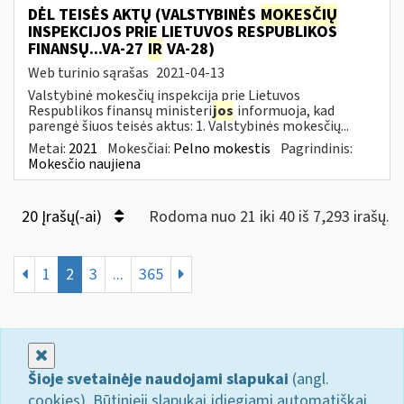
DĖL TEISĖS AKTŲ (VALSTYBINĖS
MOKESČIŲ
INSPEKCIJOS PRIE LIETUVOS RESPUBLIKOS
FINANSŲ...VA-27
IR
VA-28)
Web turinio sąrašas
2021-04-13
Valstybinė mokesčių inspekcija prie Lietuvos
Respublikos finansų ministeri
jos
informuoja, kad
parengė šiuos teisės aktus: 1. Valstybinės mokesčių...
Metai:
2021
Mokesčiai:
Pelno mokestis
Pagrindinis:
Mokesčio naujiena
20 Įrašų(-ai)
Rodoma nuo 21 iki 40 iš 7,293 irašų.
1
2
3
...
365
Uždaryti
Šioje svetainėje naudojami slapukai
(angl.
cookies). Būtinieji slapukai įdiegiami automatiškai