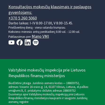
Konsultacijos mokesčių klausimais ir paslaugos
gyventojams:
+370 5 260 5060
Darbo laikas: I-IV 8.00-17.00, V 8.00-15.45.
Prieššventinę dieną - viena valanda trumpiau.
Kiekvieno mėnesio antrą penktadienį 8.00 val. - 12.00 val.
Mano VMI
Paklausimas per
Valstybinė mokesčių inspekcija prie Lietuvos
Respublikos finansų ministerijos
Biudžetinė įstaiga. Juridinio asmens kodas — 188659752,
adresas: Vasario 16-osios g. 14, 01107 Vilnius, Lietuva, el.paštas:
vmi@vmi.lt
, E. pristatymo dėžutės adresas 188659752
Duomenys apie Valstybinę mokesčių inspekciją prie Lietuvos
Respublikos finansų ministerijos kaupiami ir saugomi Juridinių
asmenų registre