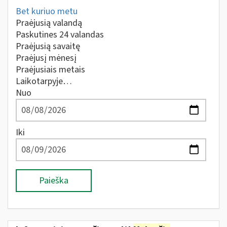
Bet kuriuo metu
Praėjusią valandą
Paskutines 24 valandas
Praėjusią savaitę
Praėjusį mėnesį
Praėjusiais metais
Laikotarpyje…
Nuo
Iki
Paieška