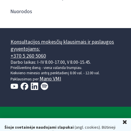
Nuorodos
Konsultacijos mokesčių klausimais ir paslaugos
gyventojams:
+370 5 260 5060
Darbo laikas: I-IV 8.00-17.00, V 8.00-15.45.
Prieššventinę dieną - viena valanda trumpiau.
Kiekvieno mėnesio antrą penktadienį 8.00 val. - 12.00 val.
Mano VMI
Paklausimas per
Valstybinė mokesčių inspekcija prie Lietuvos
U
Respublikos finansų ministerijos
Šioje svetainėje naudojami slapukai
(angl. cookies). Būtinieji