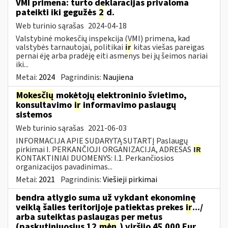
VMI primena: turto deklaracijas privaloma
pateikti iki gegužės
2
d.
Web turinio sąrašas
2024-04-18
Valstybinė mokesčių inspekcija (VMI) primena, kad
valstybės tarnautojai, politikai
ir
kitas viešas pareigas
pernai ėję arba pradėję eiti asmenys bei jų šeimos nariai
iki...
Metai:
2024
Pagrindinis:
Naujiena
Mokesčių
mokėtojų elektroninio švietimo,
konsultavimo
ir
informavimo paslaugų
sistemos
Web turinio sąrašas
2021-06-03
INFORMACIJA APIE SUDARYTĄ SUTARTĮ Paslaugų
pirkimai I. PERKANČIOJI ORGANIZACIJA, ADRESAS
IR
KONTAKTINIAI DUOMENYS: I.1. Perkančiosios
organizacijos pavadinimas...
Metai:
2021
Pagrindinis:
Viešieji pirkimai
bendra atlygio suma už vykdant ekonominę
veiklą šalies teritorijoje patiektas prekes
ir
.../
arba suteiktas paslaugas per metus
(paskutiniuosius 12
mėn
.) viršijo 45 000 Eur