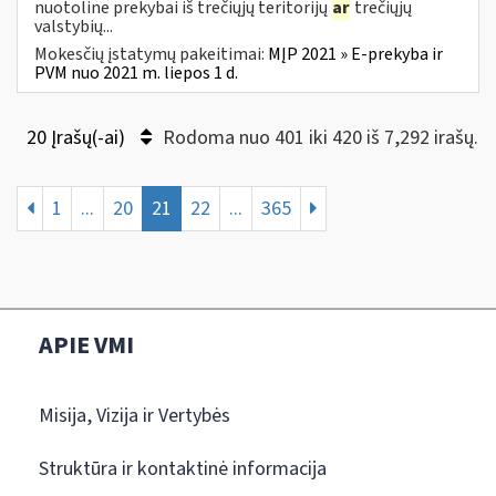
nuotoline prekybai iš trečiųjų teritorijų
ar
trečiųjų
valstybių...
Mokesčių įstatymų pakeitimai:
MĮP 2021 » E-prekyba ir
PVM nuo 2021 m. liepos 1 d.
20 Įrašų(-ai)
Rodoma nuo 401 iki 420 iš 7,292 irašų.
1
...
20
21
22
...
365
APIE VMI
Misija, Vizija ir Vertybės
Struktūra ir kontaktinė informacija