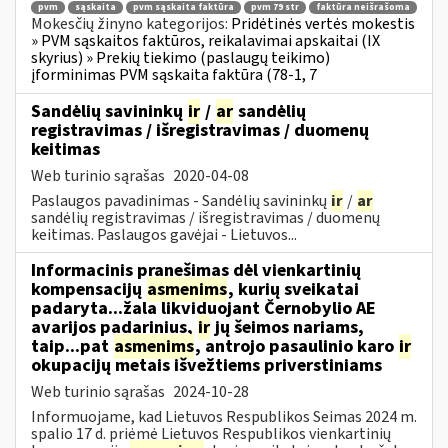
pvm
sąskaita
pvm sąskaita faktūra
pvm 79 str
faktūra neišrašoma
Mokesčių žinyno kategorijos:
Pridėtinės vertės mokestis
» PVM sąskaitos faktūros, reikalavimai apskaitai (IX
skyrius) » Prekių tiekimo (paslaugų teikimo)
įforminimas PVM sąskaita faktūra (78-1, 7
Sandėlių savininkų
ir
/
ar
sandėlių
registravimas / išregistravimas / duomenų
keitimas
Web turinio sąrašas
2020-04-08
Paslaugos pavadinimas - Sandėlių savininkų
ir
/
ar
sandėlių registravimas / išregistravimas / duomenų
keitimas. Paslaugos gavėjai - Lietuvos...
Informacinis pranešimas dėl vienkartinių
kompensacijų
asmenims
, kurių sveikatai
padaryta...žala likviduojant Černobylio AE
avarijos padarinius,
ir
jų šeimos nariams,
taip...pat
asmenims
, antrojo pasaulinio karo
ir
okupacijų metais išvežtiems priverstiniams
Web turinio sąrašas
2024-10-28
Informuojame, kad Lietuvos Respublikos Seimas 2024 m.
spalio 17 d. priėmė Lietuvos Respublikos vienkartinių