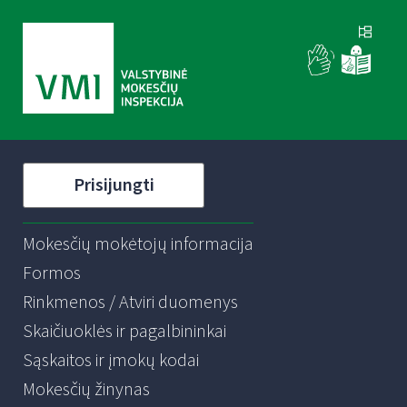
Prisijungti
Mokesčių mokėtojų informacija
Formos
Rinkmenos / Atviri duomenys
Skaičiuoklės ir pagalbininkai
Sąskaitos ir įmokų kodai
Mokesčių žinynas