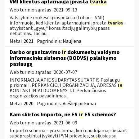
VMI klientus aptarnauja įprasta
tvarka
Web turinio sąrašas
2021-09-13
Valstybinė mokesčių inspekcija (toliau – VMI)
informuoja, kad klientai aptarnaujami įprasta
tvarka
–
atvykstant „gyvų“ konsultacijų galimybių pasas
nebūtinas. Tačiau...
Metai:
2021
Pagrindinis:
Naujiena
Darbo organizavimo
ir
dokumentų valdymo
informacinės sistemos (DODVS) palaikymo
paslaugų
Web turinio sąrašas
2020-07-07
INFORMACIJA APIE SUDARYTAS SUTARTIS Paslaugų
pirkimai I. PERKANČIOJI ORGANIZACIJA, ADRESAS
IR
KONTAKTINIAI DUOMENYS: I.1. Perkančiosios
organizacijos pavadinimas...
Metai:
2020
Pagrindinis:
Viešieji pirkimai
Kam skirtos Importo, ne ES
ir
ES schemos?
Web turinio sąrašas
2021-06-09
Importo schema – yra schema, kuri naudojama, siekiant
supaprastintai įvykdyti PVM prievoles, susijusias su