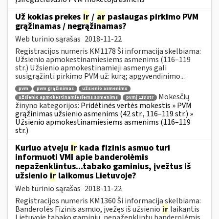
Už kokias prekes
ir
/
ar
paslaugas pirkimo PVM
grąžinamas / negrąžinamas?
Web turinio sąrašas
2018-11-22
Registracijos numeris KM1178 Ši informacija skelbiama:
Užsienio apmokestinamiesiems asmenims (116–119
str.) Užsienio apmokestinamieji asmenys gali
susigrąžinti pirkimo PVM už: kurą; apgyvendinimo...
pvm
pvm grąžinimas
užsienio asmenims
Mokesčių
užsienio apmokestinamiesiems asmenims
pvmį 118 str
žinyno kategorijos:
Pridėtinės vertės mokestis » PVM
grąžinimas užsienio asmenims (42 str., 116–119 str.) »
Užsienio apmokestinamiesiems asmenims (116–119
str.)
Kuriuo atveju
ir
kada fizinis asmuo turi
informuoti VMI apie banderolėmis
nepaženklintus...tabako gaminius, įvežtus iš
užsienio
ir
laikomus Lietuvoje?
Web turinio sąrašas
2018-11-22
Registracijos numeris KM1360 Ši informacija skelbiama:
Banderolės Fizinis asmuo, įvežęs iš užsienio
ir
laikantis
Lietuvoje tabako gaminių, nepaženklintų banderolėmis