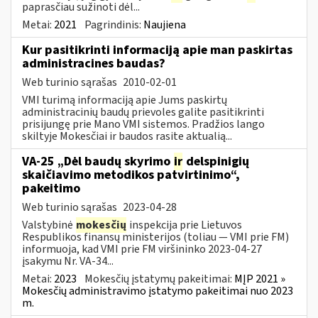
paprasčiau sužinoti dėl...
Metai:
2021
Pagrindinis:
Naujiena
Kur pasitikrinti informaciją apie man paskirtas
administracines baudas?
Web turinio sąrašas
2010-02-01
VMI turimą informaciją apie Jums paskirtų
administracinių baudų prievoles galite pasitikrinti
prisijungę prie Mano VMI sistemos. Pradžios lango
skiltyje Mokesčiai ir baudos rasite aktualią...
VA-25 „Dėl baudų skyrimo
ir
delspinigių
skaičiavimo metodikos patvirtinimo“,
pakeitimo
Web turinio sąrašas
2023-04-28
Valstybinė
mokesčių
inspekcija prie Lietuvos
Respublikos finansų ministerijos (toliau ― VMI prie FM)
informuoja, kad VMI prie FM viršininko 2023-04-27
įsakymu Nr. VA-34...
Metai:
2023
Mokesčių įstatymų pakeitimai:
MĮP 2021 »
Mokesčių administravimo įstatymo pakeitimai nuo 2023
m.