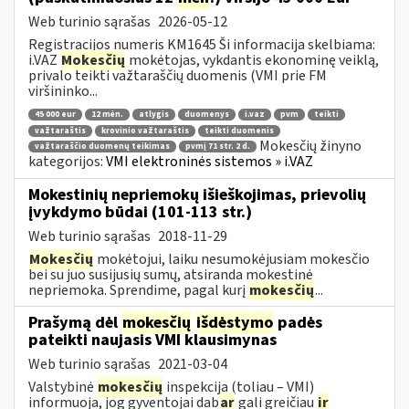
Web turinio sąrašas
2026-05-12
Registracijos numeris KM1645 Ši informacija skelbiama:
i.VAZ
Mokesčių
mokėtojas, vykdantis ekonominę veiklą,
privalo teikti važtaraščių duomenis (VMI prie FM
viršininko...
45 000 eur
12 mėn.
atlygis
duomenys
i.vaz
pvm
teikti
važtaraštis
krovinio važtaraštis
teikti duomenis
Mokesčių žinyno
važtaraščio duomenų teikimas
pvmį 71 str. 2 d.
kategorijos:
VMI elektroninės sistemos » i.VAZ
Mokestinių nepriemokų išieškojimas, prievolių
įvykdymo būdai (101-113 str.)
Web turinio sąrašas
2018-11-29
Mokesčių
mokėtojui, laiku nesumokėjusiam mokesčio
bei su juo susijusių sumų, atsiranda mokestinė
nepriemoka. Sprendime, pagal kurį
mokesčių
...
Prašymą dėl
mokesčių
išdėstymo
padės
pateikti naujasis VMI klausimynas
Web turinio sąrašas
2021-03-04
Valstybinė
mokesčių
inspekcija (toliau – VMI)
informuoja, jog gyventojai dab
ar
gali greičiau
ir