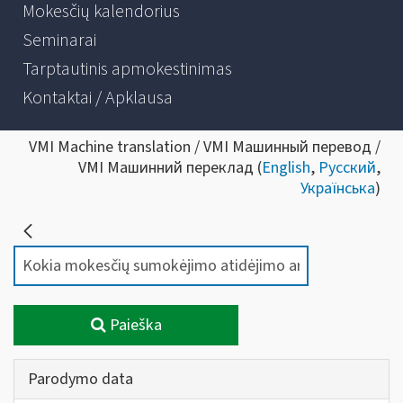
Mokesčių kalendorius
Seminarai
Tarptautinis apmokestinimas
Kontaktai / Apklausa
VMI Machine translation / VMI Машинный перевод /
VMI Машинний переклад (
English
,
Русский
,
Українська
)
Paieška
Parodymo data