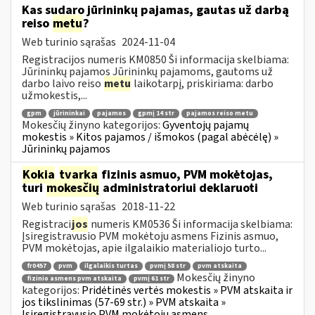
Kas sudaro jūrininkų pajamas, gautas už darbą
reiso
metu
?
Web turinio sąrašas
2024-11-04
Registracijos numeris KM0850 Ši informacija skelbiama:
Jūrininkų pajamos Jūrininkų pajamoms, gautoms už
darbo laivo reiso
metu
laikotarpį, priskiriama: darbo
užmokestis,...
gpm
jūrininkai
pajamos
gpmį 14 str
pajamos reiso metu
Mokesčių žinyno kategorijos:
Gyventojų pajamų
mokestis » Kitos pajamos / išmokos (pagal abėcėlę) »
Jūrininkų pajamos
Kokia
tvarka
fizinis asmuo, PVM mokėtojas,
turi
mokesčių
administratoriui deklaruoti
Web turinio sąrašas
2018-11-22
Registraci
jos
numeris KM0536 Ši informacija skelbiama:
Įsiregistravusio PVM mokėtoju asmens Fizinis asmuo,
PVM mokėtojas, apie ilgalaikio materialiojo turto...
fr0457
pvm
ilgalaikis turtas
pvmį 58 str
pvm atskaita
Mokesčių žinyno
fizinio asmens pvm atskaita
pvmį 61 str
kategorijos:
Pridėtinės vertės mokestis » PVM atskaita ir
jos tikslinimas (57-69 str.) » PVM atskaita »
Įsiregistravusio PVM mokėtoju asmens