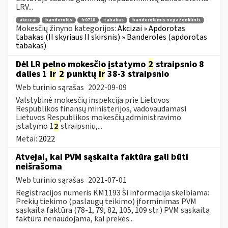
LRV...
akcizai
banderolės
fr0718
tabakas
banderolėmis nepaženklinti
Mokesčių žinyno kategorijos:
Akcizai » Apdorotas
tabakas (II skyriaus II skirsnis) » Banderolės (apdorotas
tabakas)
Dėl LR pelno mokesčio įstatymo
2
straipsnio 8
dalies 1
ir
2
punktų
ir
38-3 straipsnio
Web turinio sąrašas
2022-09-09
Valstybinė mokesčių inspekcija prie Lietuvos
Respublikos finansų ministerijos, vadovaudamasi
Lietuvos Respublikos mokesčių administravimo
įstatymo 1
2
straipsniu,...
Metai:
2022
Atvejai, kai PVM sąskaita faktūra gali būti
neišrašoma
Web turinio sąrašas
2021-07-01
Registracijos numeris KM1193 Ši informacija skelbiama:
Prekių tiekimo (paslaugų teikimo) įforminimas PVM
sąskaita faktūra (78-1, 79, 82, 105, 109 str.) PVM sąskaita
faktūra nenaudojama, kai prekės...