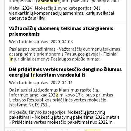
kompensacijų
asmenims
, kurių sveikatai padaryta žala...
Metai:
2024
Mokesčių žinyno kategorijos:
Dėl
vienkartinių kompensacijų asmenims, kurių sveikatai
padaryta žala likvi
Važtaraščių duomenų teikimas atsarginėmis
priemonėmis
Web turinio sąrašas
2020-04-08
Paslaugos pavadinimas - Važtaraščių duomenų teikimas
atsarginėmis priemonėmis Paslaugos gavėjai - Fiziniai
ir
juridiniai asmenys Paslaugos apibūdinimas: ...
Dėl pridėtinės vertės mokesčio dengimo šilumos
energijai
ir
karštam vandeniui iš
Web turinio sąrašas
2022-04-11
Dažniausiai užduodamus klausimus rasite čia.
Informuojame, kad 202
2
m. kovo 17 d. buvo priimtas
Lietuvos Respublikos pridėtinės vertės mokesčio
įstatymo Nr. IX-751...
Mokesčių žinyno kategorijos:
Mokesčių įstatymų
pakeitimai » Mokesčių įstatymų pakeitimai 2022 metais
» Pridėtinės vertės mokesčio pakeitimai nuo 2022 m.