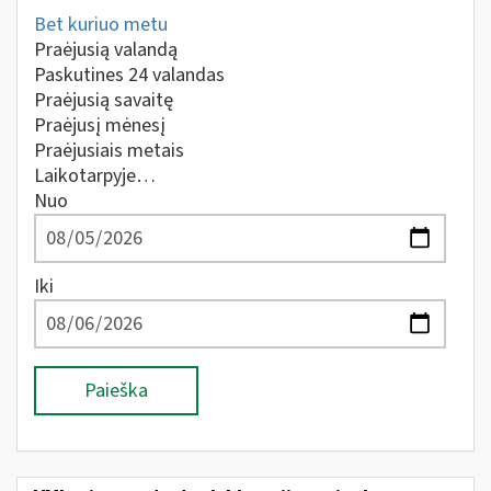
Bet kuriuo metu
Praėjusią valandą
Paskutines 24 valandas
Praėjusią savaitę
Praėjusį mėnesį
Praėjusiais metais
Laikotarpyje…
Nuo
Iki
Paieška