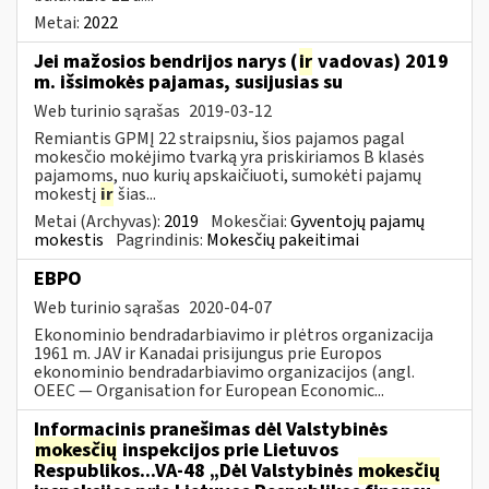
Metai:
2022
Jei mažosios bendrijos narys (
ir
vadovas) 2019
m. išsimokės pajamas, susijusias su
Web turinio sąrašas
2019-03-12
Remiantis GPMĮ 22 straipsniu, šios pajamos pagal
mokesčio mokėjimo tvarką yra priskiriamos B klasės
pajamoms, nuo kurių apskaičiuoti, sumokėti pajamų
mokestį
ir
šias...
Metai (Archyvas):
2019
Mokesčiai:
Gyventojų pajamų
mokestis
Pagrindinis:
Mokesčių pakeitimai
EBPO
Web turinio sąrašas
2020-04-07
Ekonominio bendradarbiavimo ir plėtros organizacija
1961 m. JAV ir Kanadai prisijungus prie Europos
ekonominio bendradarbiavimo organizacijos (angl.
OEEC — Organisation for European Economic...
Informacinis pranešimas dėl Valstybinės
mokesčių
inspekcijos prie Lietuvos
Respublikos...VA-48 „Dėl Valstybinės
mokesčių