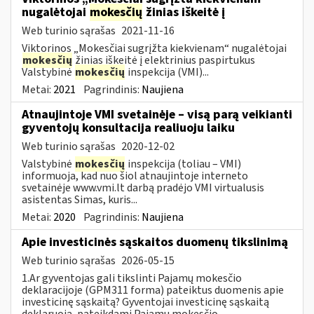
nugalėtojai
mokesčių
žinias iškeitė į
Web turinio sąrašas
2021-11-16
Viktorinos „Mokesčiai sugrįžta kiekvienam“ nugalėtojai
mokesčių
žinias iškeitė į elektrinius paspirtukus
Valstybinė
mokesčių
inspekcija (VMI)...
Metai:
2021
Pagrindinis:
Naujiena
Atnaujintoje VMI svetainėje – visą parą veikianti
gyventojų konsultacija realiuoju laiku
Web turinio sąrašas
2020-12-02
Valstybinė
mokesčių
inspekcija (toliau – VMI)
informuoja, kad nuo šiol atnaujintoje interneto
svetainėje www.vmi.lt darbą pradėjo VMI virtualusis
asistentas Simas, kuris...
Metai:
2020
Pagrindinis:
Naujiena
Apie investicinės sąskaitos duomenų tikslinimą
Web turinio sąrašas
2026-05-15
1.Ar gyventojas gali tikslinti Pajamų mokesčio
deklaracijoje (GPM311 forma) pateiktus duomenis apie
investicinę sąskaitą? Gyventojai investicinę sąskaitą
deklaruoja, pateikdami Pajamų mokesčio...