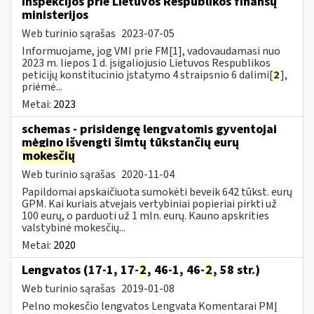
inspekcijos prie Lietuvos Respublikos finansų
ministerijos
Web turinio sąrašas
2023-07-05
Informuojame, jog VMI prie FM[1], vadovaudamasi nuo
2023 m. liepos 1 d. įsigaliojusio Lietuvos Respublikos
peticijų konstitucinio įstatymo 4 straipsnio 6 dalimi[
2
],
priėmė...
Metai:
2023
schemas - prisidengę lengvatomis gyventojai
mėgino išvengti šimtų tūkstančių eurų
mokesčių
Web turinio sąrašas
2020-11-04
Papildomai apskaičiuota sumokėti beveik 642 tūkst. eurų
GPM. Kai kuriais atvejais vertybiniai popieriai pirkti už
100 eurų, o parduoti už 1 mln. eurų. Kauno apskrities
valstybinė mokesčių...
Metai:
2020
Lengvatos (17-1, 17-
2
, 46-1, 46-
2
, 58 str.)
Web turinio sąrašas
2019-01-08
Pelno mokesčio lengvatos Lengvata Komentarai PMĮ