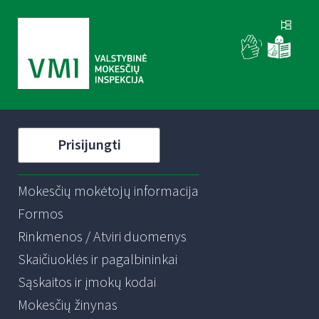
Prisijungti
Mokesčių mokėtojų informacija
Formos
Rinkmenos / Atviri duomenys
Skaičiuoklės ir pagalbininkai
Sąskaitos ir įmokų kodai
Mokesčių žinynas