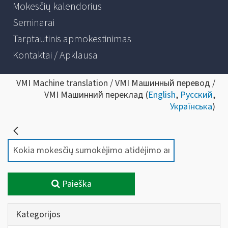
Mokesčių kalendorius
Seminarai
Tarptautinis apmokestinimas
Kontaktai / Apklausa
VMI Machine translation / VMI Машинный перевод /
VMI Машинний переклад (
English
,
Русский
,
Українська
)
Paieška
Kategorijos