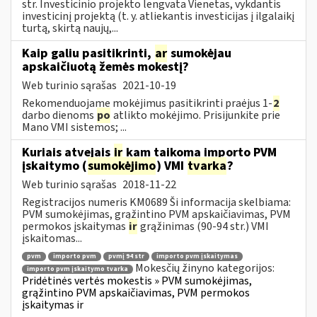
str. Investicinio projekto lengvata Vienetas, vykdantis
investicinį projektą (t. y. atliekantis investicijas į ilgalaikį
turtą, skirtą naujų,...
Kaip galiu pasitikrinti,
ar
sumokėjau
apskaičiuotą žemės mokestį?
Web turinio sąrašas
2021-10-19
Rekomenduojame mokėjimus pasitikrinti praėjus 1-
2
darbo dienoms
po
atlikto mokėjimo. Prisijunkite prie
Mano VMI sistemos; ...
Kuriais atvejais
ir
kam taikoma importo PVM
įskaitymo (
sumokėjimo
) VMI
tvarka
?
Web turinio sąrašas
2018-11-22
Registracijos numeris KM0689 Ši informacija skelbiama:
PVM sumokėjimas, grąžintino PVM apskaičiavimas, PVM
permokos įskaitymas
ir
grąžinimas (90-94 str.) VMI
įskaitomas...
pvm
importo pvm
pvmį 94 str
importo pvm įskaitymas
Mokesčių žinyno kategorijos:
importo pvm įskaitymo tvarka
Pridėtinės vertės mokestis » PVM sumokėjimas,
grąžintino PVM apskaičiavimas, PVM permokos
įskaitymas ir