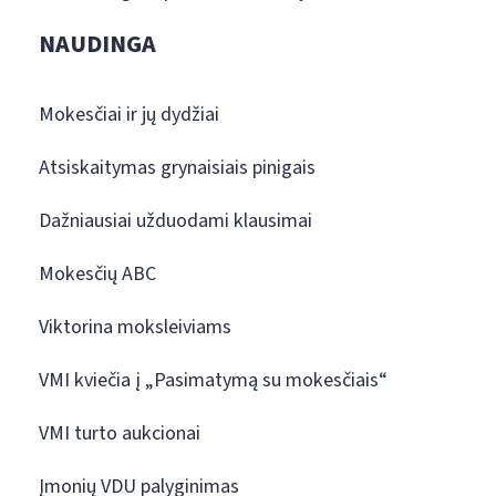
NAUDINGA
Mokesčiai ir jų dydžiai
Atsiskaitymas grynaisiais pinigais
Dažniausiai užduodami klausimai
Mokesčių ABC
Viktorina moksleiviams
VMI kviečia į „Pasimatymą su mokesčiais“
VMI turto aukcionai
Įmonių VDU palyginimas