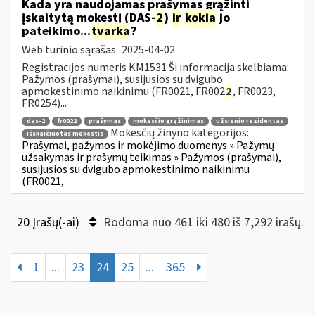
Kada yra naudojamas prašymas grąžinti
įskaitytą mokestį (DAS-
2
)
ir
kokia
jo
pateikimo...
tvarka
?
Web turinio sąrašas
2025-04-02
Registracijos numeris KM1531 Ši informacija skelbiama:
Pažymos (prašymai), susijusios su dvigubo
apmokestinimo naikinimu (FR0021, FR002
2
, FR0023,
FR0254)...
das-2
fr0022
prašymas
mokesčio grąžinimas
užsienio rezidentas
Mokesčių žinyno kategorijos:
išskaičiuotas mokestis
Prašymai, pažymos ir mokėjimo duomenys » Pažymų
užsakymas ir prašymų teikimas » Pažymos (prašymai),
susijusios su dvigubo apmokestinimo naikinimu
(FR0021,
20 Įrašų(-ai)
Rodoma nuo 461 iki 480 iš 7,292 irašų.
1
...
23
24
25
...
365