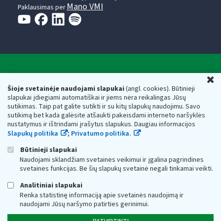
Mano VMI
Paklausimas per
Valstybinė mokesčių inspekcija prie Lietuvos
U
Respublikos finansų ministerijos
Šioje svetainėje naudojami slapukai
(angl. cookies). Būtinieji
slapukai įdiegiami automatiškai ir jiems nėra reikalingas Jūsų
Biudžetinė įstaiga. Juridinio asmens kodas — 188659752,
sutikimas. Taip pat galite sutikti ir su kitų slapukų naudojimu. Savo
adresas: Vasario 16-osios g. 14, 01107 Vilnius, Lietuva, el.paštas:
sutikimą bet kada galėsite atšaukti pakeisdami interneto naršyklės
vmi@vmi.lt
, E. pristatymo dėžutės adresas 188659752
nustatymus ir ištrindami įrašytus slapukus. Daugiau informacijos
Duomenys apie Valstybinę mokesčių inspekciją prie Lietuvos
Slapukų politika
;
Privatumo politika.
Respublikos finansų ministerijos kaupiami ir saugomi Juridinių
asmenų registre
Būtinieji slapukai
Naudojami sklandžiam svetainės veikimui ir įgalina pagrindines
svetainės funkcijas. Be šių slapukų svetainė negali tinkamai veikti.
Analitiniai slapukai
Renka statistinę informaciją apie svetainės naudojimą ir
naudojami Jūsų naršymo patirties gerinimui.