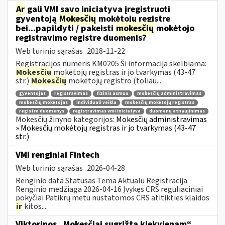
Ar
gali VMI savo iniciatyva įregistruoti
gyventoją
Mokesčių
mokėtojų registre
bei...papildyti / pakeisti
mokesčių
mokėtojo
registravimo registre duomenis?
Web turinio sąrašas
2018-11-22
Registracijos numeris KM0205 Ši informacija skelbiama:
Mokesčių
mokėtojų registras ir jo tvarkymas (43-47
str.)
Mokesčių
mokėtojų registro (toliau...
gyventojas
registravimas
fizinis asmuo
mokesčių administravimas
mokesčių mokėtojas
individuali veikla
mokesčių mokėtojų registras
registro duomenys
registravimas vmi iniciatyva
duomenų atnaujinimas
Mokesčių žinyno kategorijos:
Mokesčių administravimas
» Mokesčių mokėtojų registras ir jo tvarkymas (43-47
str.)
VMI renginiai Fintech
Web turinio sąrašas
2026-04-28
Renginio data Statusas Tema Aktualu Registracija
Renginio medžiaga 2026-04-16 Įvykęs CRS reguliaciniai
pokyčiai Patikrų metu nustatomos CRS atitikties klaidos
ir
kitos...
Viktorinos „Mokesčiai sugrįžta kiekvienam“