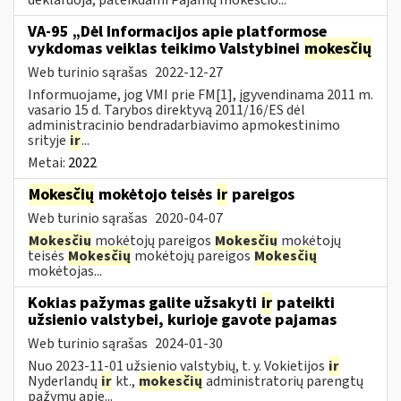
VA-95 „Dėl Informacijos apie platformose
vykdomas veiklas teikimo Valstybinei
mokesčių
Web turinio sąrašas
2022-12-27
Informuojame, jog VMI prie FM[1], įgyvendinama 2011 m.
vasario 15 d. Tarybos direktyvą 2011/16/ES dėl
administracinio bendradarbiavimo apmokestinimo
srityje
ir
...
Metai:
2022
Mokesčių
mokėtojo teisės
ir
pareigos
Web turinio sąrašas
2020-04-07
Mokesčių
mokėtojų pareigos
Mokesčių
mokėtojų
teisės
Mokesčių
mokėtojų pareigos
Mokesčių
mokėtojas...
Kokias pažymas galite užsakyti
ir
pateikti
užsienio valstybei, kurioje gavote pajamas
Web turinio sąrašas
2024-01-30
Nuo 2023-11-01 užsienio valstybių, t. y. Vokietijos
ir
Nyderlandų
ir
kt.,
mokesčių
administratorių parengtų
pažymų apie...