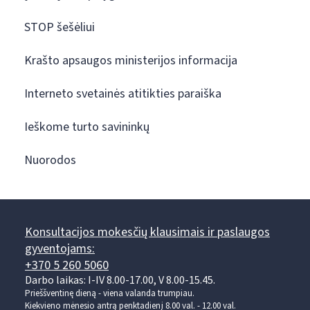
STOP šešėliui
Krašto apsaugos ministerijos informacija
Interneto svetainės atitikties paraiška
Ieškome turto savininkų
Nuorodos
Konsultacijos mokesčių klausimais ir paslaugos
gyventojams:
+370 5 260 5060
Darbo laikas: I-IV 8.00-17.00, V 8.00-15.45.
Prieššventinę dieną - viena valanda trumpiau.
Kiekvieno mėnesio antrą penktadienį 8.00 val. - 12.00 val.