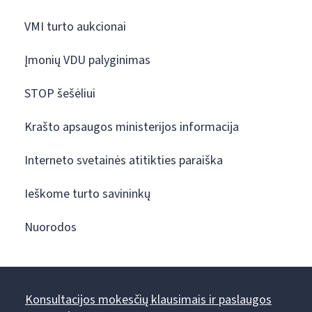
VMI turto aukcionai
Įmonių VDU palyginimas
STOP šešėliui
Krašto apsaugos ministerijos informacija
Interneto svetainės atitikties paraiška
Ieškome turto savininkų
Nuorodos
Konsultacijos mokesčių klausimais ir paslaugos