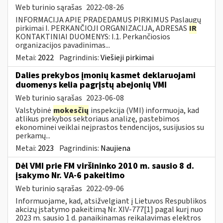
Web turinio sąrašas
2022-08-26
INFORMACIJA APIE PRADEDAMUS PIRKIMUS Paslaugų
pirkimai I. PERKANČIOJI ORGANIZACIJA, ADRESAS
IR
KONTAKTINIAI DUOMENYS: I.1. Perkančiosios
organizacijos pavadinimas...
Metai:
2022
Pagrindinis:
Viešieji pirkimai
Dalies prekybos įmonių kasmet deklaruojami
duomenys kelia pagrįstų abejonių VMI
Web turinio sąrašas
2023-06-08
Valstybinė
mokesčių
inspekcija (VMI) informuoja, kad
atlikus prekybos sektoriaus analizę, pastebimos
ekonominei veiklai neįprastos tendencijos, susijusios su
perkamų...
Metai:
2023
Pagrindinis:
Naujiena
Dėl VMI prie FM viršininko 2010 m. sausio 8 d.
įsakymo Nr. VA-6 pakeitimo
Web turinio sąrašas
2022-09-06
Informuojame, kad, atsižvelgiant į Lietuvos Respublikos
akcizų įstatymo pakeitimą Nr. XIV-777[1] pagal kurį nuo
2023 m. sausio 1 d. panaikinamas reikalavimas elektros