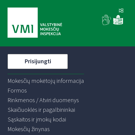
Prisijungti
Mokesčių mokėtojų informacija
Formos
Rinkmenos / Atviri duomenys
Skaičiuoklės ir pagalbininkai
Sąskaitos ir įmokų kodai
Mokesčių žinynas