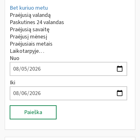
Bet kuriuo metu
Praėjusią valandą
Paskutines 24 valandas
Praėjusią savaitę
Praėjusį mėnesį
Praėjusiais metais
Laikotarpyje…
Nuo
Iki
Paieška