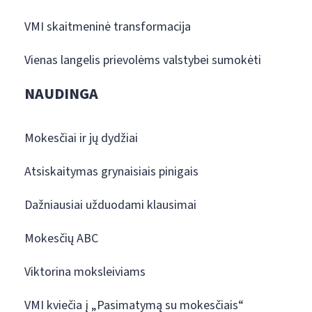
VMI skaitmeninė transformacija
Vienas langelis prievolėms valstybei sumokėti
NAUDINGA
Mokesčiai ir jų dydžiai
Atsiskaitymas grynaisiais pinigais
Dažniausiai užduodami klausimai
Mokesčių ABC
Viktorina moksleiviams
VMI kviečia į „Pasimatymą su mokesčiais“