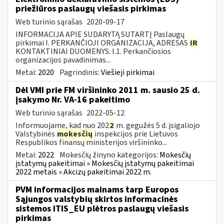
priežiūros paslaugų viešasis pirkimas
Web turinio sąrašas
2020-09-17
INFORMACIJA APIE SUDARYTĄ SUTARTĮ Paslaugų
pirkimai I. PERKANČIOJI ORGANIZACIJA, ADRESAS
IR
KONTAKTINIAI DUOMENYS: I.1. Perkančiosios
organizacijos pavadinimas...
Metai:
2020
Pagrindinis:
Viešieji pirkimai
Dėl VMI prie FM viršininko 2011 m. sausio 25 d.
įsakymo Nr. VA-16 pakeitimo
Web turinio sąrašas
2022-05-12
Informuojame, kad nuo 202
2
m. gegužės 5 d. įsigaliojo
Valstybinės
mokesčių
inspekcijos prie Lietuvos
Respublikos finansų ministerijos viršininko...
Metai:
2022
Mokesčių žinyno kategorijos:
Mokesčių
įstatymų pakeitimai » Mokesčių įstatymų pakeitimai
2022 metais » Akcizų pakeitimai 2022 m.
PVM informacijos mainams tarp Europos
Sąjungos valstybių skirtos informacinės
sistemos ITIS_EU plėtros paslaugų viešasis
pirkimas