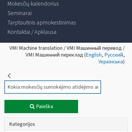
Mokesčių kalendorius
Seminarai
Tarptautinis apmokestinimas
Kontaktai / Apklausa
VMI Machine translation / VMI Машинный перевод /
VMI Машинний переклад (
English
,
Русский
,
Українська
)
Paieška
Kategorijos