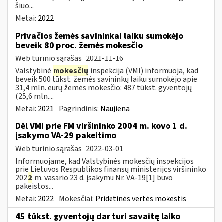
šiuo...
Metai:
2022
Privačios žemės savininkai laiku sumokėjo
beveik 80 proc. žemės mokesčio
Web turinio sąrašas
2021-11-16
Valstybinė
mokesčių
inspekcija (VMI) informuoja, kad
beveik 500 tūkst. žemės savininkų laiku sumokėjo apie
31,4 mln. eurų žemės mokesčio: 487 tūkst. gyventojų
(25,6 mln....
Metai:
2021
Pagrindinis:
Naujiena
Dėl VMI prie FM viršininko 2004 m. kovo 1 d.
įsakymo VA-29 pakeitimo
Web turinio sąrašas
2022-03-01
Informuojame, kad Valstybinės mokesčių inspekcijos
prie Lietuvos Respublikos finansų ministerijos viršininko
202
2
m. vasario 23 d. įsakymu Nr. VA-19[1] buvo
pakeistos...
Metai:
2022
Mokesčiai:
Pridėtinės vertės mokestis
45 tūkst. gyventojų dar turi savaitę laiko