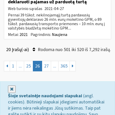
deklaruoti pajamas už parduotą turtą
Web turinio sąrašas
2021-04-27
Pernai 39 tūkst. nekilnojamąjį turtą pardavusių
gyventojų deklaravo 26 mln. eurų mokėtino GPM, o 89
tūkst. pardavusių transporto priemones – 10 mln. eurų į
valstybės biudžetą mokėtino GPM....
Metai:
2021
Pagrindinis:
Naujiena
20 Įrašų(-ai)
Rodoma nuo 501 iki 520 iš 7,292 irašų.
1
...
25
26
27
...
365
Uždaryti
Šioje svetainėje naudojami slapukai
(angl.
cookies). Būtinieji slapukai įdiegiami automatiškai
ir jiems nėra reikalingas Jūsų sutikimas. Taip pat
galite sutikti ir su kitų slapukų naudojimu. Savo