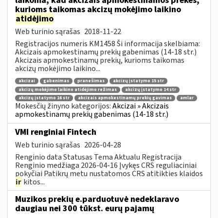
laikoma, kad akcizais apmokestinamos prekės,
kurioms taikomas akcizų mokėjimo laikino
atidėjimo
Web turinio sąrašas
2018-11-22
Registracijos numeris KM1458 Ši informacija skelbiama:
Akcizais apmokestinamų prekių gabenimas (14-18 str.)
Akcizais apmokestinamų prekių, kurioms taikomas
akcizų mokėjimo laikino...
akcizai
gabenimas
pranešimas
akcizų įstatymo 15 str
akcizų mokėjimo laikino atidėjimo režimas
akcizų įstatymo 14 str
akcizų įstatymo 16 str
akcizais apmokestinamų prekių gavimas
amlar
Mokesčių žinyno kategorijos:
Akcizai » Akcizais
apmokestinamų prekių gabenimas (14-18 str.)
VMI renginiai Fintech
Web turinio sąrašas
2026-04-28
Renginio data Statusas Tema Aktualu Registracija
Renginio medžiaga 2026-04-16 Įvykęs CRS reguliaciniai
pokyčiai Patikrų metu nustatomos CRS atitikties klaidos
ir
kitos...
Muzikos prekių e.parduotuvė nedeklaravo
daugiau nei 300 tūkst. eurų pajamų