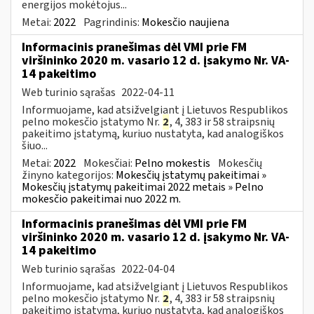
energijos mokėtojus...
Metai:
2022
Pagrindinis:
Mokesčio naujiena
Informacinis pranešimas dėl VMI prie FM
viršininko 2020 m. vasario 12 d. įsakymo Nr. VA-
14 pakeitimo
Web turinio sąrašas
2022-04-11
Informuojame, kad atsižvelgiant į Lietuvos Respublikos
pelno mokesčio įstatymo Nr.
2
, 4, 383 ir 58 straipsnių
pakeitimo įstatymą, kuriuo nustatyta, kad analogiškos
šiuo...
Metai:
2022
Mokesčiai:
Pelno mokestis
Mokesčių
žinyno kategorijos:
Mokesčių įstatymų pakeitimai »
Mokesčių įstatymų pakeitimai 2022 metais » Pelno
mokesčio pakeitimai nuo 2022 m.
Informacinis pranešimas dėl VMI prie FM
viršininko 2020 m. vasario 12 d. įsakymo Nr. VA-
14 pakeitimo
Web turinio sąrašas
2022-04-04
Informuojame, kad atsižvelgiant į Lietuvos Respublikos
pelno mokesčio įstatymo Nr.
2
, 4, 383 ir 58 straipsnių
pakeitimo įstatymą, kuriuo nustatyta, kad analogiškos