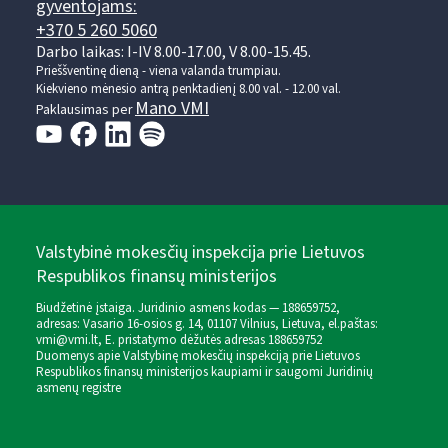
gyventojams:
+370 5 260 5060
Darbo laikas: I-IV 8.00-17.00, V 8.00-15.45.
Prieššventinę dieną - viena valanda trumpiau.
Kiekvieno mėnesio antrą penktadienį 8.00 val. - 12.00 val.
Mano VMI
Paklausimas per
Valstybinė mokesčių inspekcija prie Lietuvos
Respublikos finansų ministerijos
Biudžetinė įstaiga. Juridinio asmens kodas — 188659752,
adresas: Vasario 16-osios g. 14, 01107 Vilnius, Lietuva, el.paštas:
vmi@vmi.lt
, E. pristatymo dėžutės adresas 188659752
Duomenys apie Valstybinę mokesčių inspekciją prie Lietuvos
Respublikos finansų ministerijos kaupiami ir saugomi Juridinių
asmenų registre