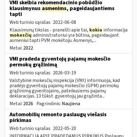
VMI skelbia rekomendacinio pobūdžio
klausimynus
asmenims
, pageidaujantiems
tapti
Web turinio sąrašas
2022-06-08
Klausimynų tikslas - pranešti apie tai,
kokia
informacija
mokesčių
administratoriui yra būtina, pageidaujant
asmeniui tapti PVM mokėtoju. Asmenys,...
Metai:
2022
VMI pradeda gyventojų pajamų mokesčio
permokų grąžinimą
Web turinio sąrašas
2026-03-19
Valstybinė mokesčių inspekcija (VMI) informuoja, kad
pradėjo gyventojų pajamų mokesčio (GPM) permokų
grąžinimą gyventojams, pateikusiems pajamų
deklaracijas. 13 tūkst. gyventojų jau grąžinta...
Metai:
2026
Pagrindinis:
Naujiena
Automobilių remonto paslaugų viešasis
pirkimas
Web turinio sąrašas
2022-05-20
INFORMACIJA APIE PRADEDAMUS PIRKIMUS Paslaugų