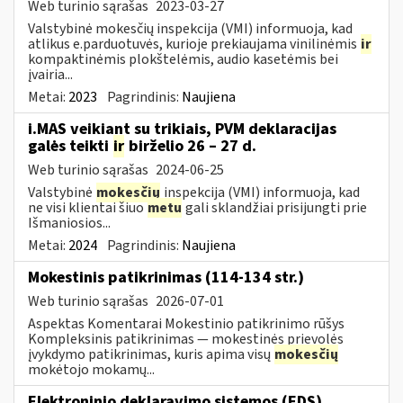
Web turinio sąrašas
2023-03-27
Valstybinė mokesčių inspekcija (VMI) informuoja, kad
atlikus e.parduotuvės, kurioje prekiaujama vinilinėmis
ir
kompaktinėmis plokštelėmis, audio kasetėmis bei
įvairia...
Metai:
2023
Pagrindinis:
Naujiena
i.MAS veikiant su trikiais, PVM deklaracijas
galės teikti
ir
birželio 26 – 27 d.
Web turinio sąrašas
2024-06-25
Valstybinė
mokesčių
inspekcija (VMI) informuoja, kad
ne visi klientai šiuo
metu
gali sklandžiai prisijungti prie
Išmaniosios...
Metai:
2024
Pagrindinis:
Naujiena
Mokestinis patikrinimas (114-134 str.)
Web turinio sąrašas
2026-07-01
Aspektas Komentarai Mokestinio patikrinimo rūšys
Kompleksinis patikrinimas — mokestinės prievolės
įvykdymo patikrinimas, kuris apima visų
mokesčių
mokėtojo mokamų...
Elektroninio deklaravimo sistemos (EDS)