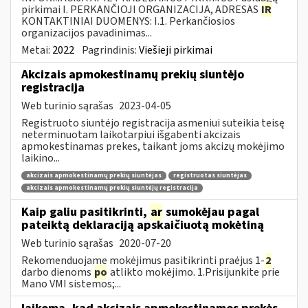
pirkimai I. PERKANČIOJI ORGANIZACIJA, ADRESAS
IR
KONTAKTINIAI DUOMENYS: I.1. Perkančiosios
organizacijos pavadinimas...
Metai:
2022
Pagrindinis:
Viešieji pirkimai
Akcizais apmokestinamų prekių siuntėjo
registracija
Web turinio sąrašas
2023-04-05
Registruoto siuntėjo registracija asmeniui suteikia teisę
neterminuotam laikotarpiui išgabenti akcizais
apmokestinamas prekes, taikant joms akcizų mokėjimo
laikino...
akcizais apmokestinamų prekių siuntėjas
registruotas siuntėjas
akcizais apmokestinamų prekių siuntėjų registracija
Kaip galiu pasitikrinti,
ar
sumokėjau pagal
pateiktą deklaraciją apskaičiuotą mokėtiną
Web turinio sąrašas
2020-07-20
Rekomenduojame mokėjimus pasitikrinti praėjus 1-
2
darbo dienoms
po
atlikto mokėjimo. 1.Prisijunkite prie
Mano VMI sistemos;...