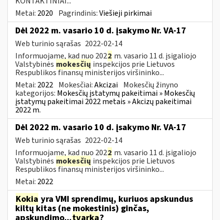
KONTAKTINIAI...
Metai:
2020
Pagrindinis:
Viešieji pirkimai
Dėl 2022 m. vasario 10 d. įsakymo Nr. VA-17
Web turinio sąrašas
2022-02-14
Informuojame, kad nuo 202
2
m. vasario 11 d. įsigaliojo
Valstybinės
mokesčių
inspekcijos prie Lietuvos
Respublikos finansų ministerijos viršininko...
Metai:
2022
Mokesčiai:
Akcizai
Mokesčių žinyno
kategorijos:
Mokesčių įstatymų pakeitimai » Mokesčių
įstatymų pakeitimai 2022 metais » Akcizų pakeitimai
2022 m.
Dėl 2022 m. vasario 10 d. įsakymo Nr. VA-17
Web turinio sąrašas
2022-02-14
Informuojame, kad nuo 202
2
m. vasario 11 d. įsigaliojo
Valstybinės
mokesčių
inspekcijos prie Lietuvos
Respublikos finansų ministerijos viršininko...
Metai:
2022
Kokia
yra VMI sprendimų, kuriuos apskundus
kiltų kitas (ne mokestinis) ginčas,
apskundimo...
tvarka
?