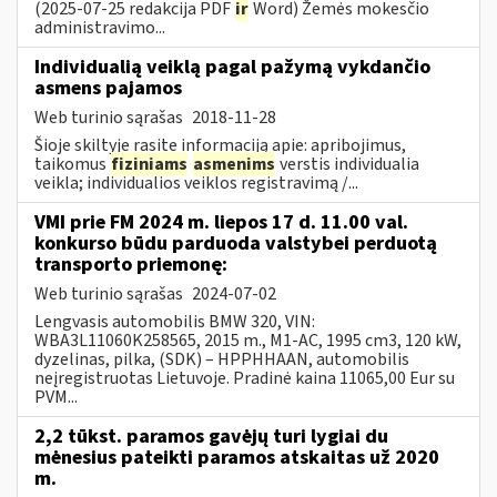
(2025-07-25 redakcija PDF
ir
Word) Žemės mokesčio
administravimo...
Individualią veiklą pagal pažymą vykdančio
asmens pajamos
Web turinio sąrašas
2018-11-28
Šioje skiltyje rasite informaciją apie: apribojimus,
taikomus
fiziniams
asmenims
verstis individualia
veikla; individualios veiklos registravimą /...
VMI prie FM 2024 m. liepos 17 d. 11.00 val.
konkurso būdu parduoda valstybei perduotą
transporto priemonę:
Web turinio sąrašas
2024-07-02
Lengvasis automobilis BMW 320, VIN:
WBA3L11060K258565, 2015 m., M1-AC, 1995 cm3, 120 kW,
dyzelinas, pilka, (SDK) – HPPHHAAN, automobilis
neįregistruotas Lietuvoje. Pradinė kaina 11065,00 Eur su
PVM...
2,2 tūkst. paramos gavėjų turi lygiai du
mėnesius pateikti paramos atskaitas už 2020
m.