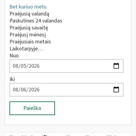
Bet kuriuo metu
Praėjusią valandą
Paskutines 24 valandas
Praėjusią savaitę
Praėjusį mėnesį
Praėjusiais metais
Laikotarpyje…
Nuo
Iki
Paieška