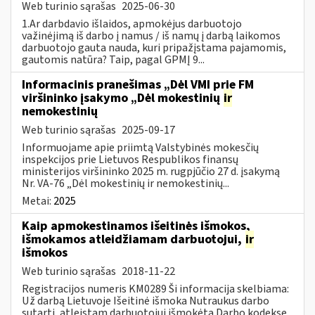
Web turinio sąrašas
2025-06-30
1.Ar darbdavio išlaidos, apmokėjus darbuotojo
važinėjimą iš darbo į namus / iš namų į darbą laikomos
darbuotojo gauta nauda, kuri pripažįstama pajamomis,
gautomis natūra? Taip, pagal GPMĮ 9...
Informacinis pranešimas „Dėl VMI prie FM
viršininko įsakymo „Dėl mokestinių
ir
nemokestinių
Web turinio sąrašas
2025-09-17
Informuojame apie priimtą Valstybinės mokesčių
inspekcijos prie Lietuvos Respublikos finansų
ministerijos viršininko 2025 m. rugpjūčio 27 d. įsakymą
Nr. VA-76 „Dėl mokestinių ir nemokestinių...
Metai:
2025
Kaip apmokestinamos išeitinės išmokos,
išmokamos atleidžiamam darbuotojui,
ir
išmokos
Web turinio sąrašas
2018-11-22
Registracijos numeris KM0289 Ši informacija skelbiama:
Už darbą Lietuvoje Išeitinė išmoka Nutraukus darbo
sutartį, atleistam darbuotojui išmokėta Darbo kodekse