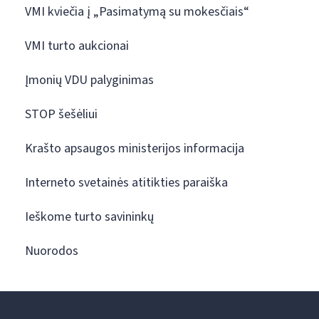
VMI kviečia į „Pasimatymą su mokesčiais“
VMI turto aukcionai
Įmonių VDU palyginimas
STOP šešėliui
Krašto apsaugos ministerijos informacija
Interneto svetainės atitikties paraiška
Ieškome turto savininkų
Nuorodos