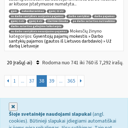
ar kituose įstatymuose numatyta...
gpm
nekonkuravimas
gpmį 22 str
su darbo santykiais susijusios pajamos
darbo santykiai
darbo pajamos
gpmį 2 str
gpmį 6 str
išeitinė išmoka
po darbo sutarties nutraukimo
darbo sutarties galiojimo laikotarpiu
Mokesčių žinyno
su darbo santykiais nesusijusios pajamos
kategorijos:
Gyventojų pajamų mokestis » Darbo
santykių pajamos (gautos iš Lietuvos darbdavio) » Už
darbą Lietuvoje
20 Įrašų(-ai)
Rodoma nuo 741 iki 760 iš 7,292 irašų.
1
...
37
38
39
...
365
Uždaryti
Šioje svetainėje naudojami slapukai
(angl.
cookies). Būtinieji slapukai įdiegiami automatiškai
ir jiems nėra reikalingas Jūsų sutikimas. Taip pat