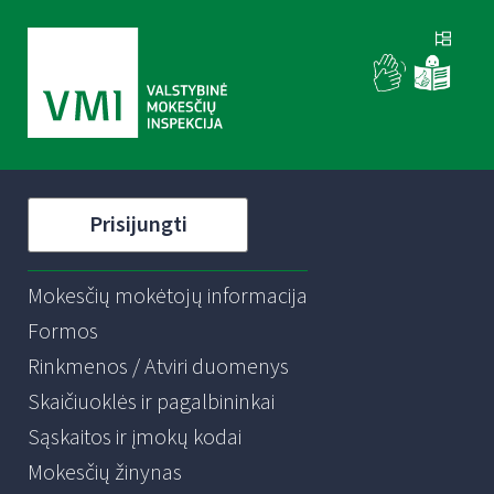
Prisijungti
Mokesčių mokėtojų informacija
Formos
Rinkmenos / Atviri duomenys
Skaičiuoklės ir pagalbininkai
Sąskaitos ir įmokų kodai
Mokesčių žinynas