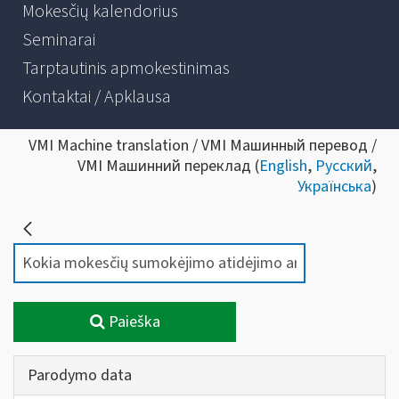
Mokesčių kalendorius
Seminarai
Tarptautinis apmokestinimas
Kontaktai / Apklausa
VMI Machine translation / VMI Машинный перевод /
VMI Машинний переклад (
English
,
Русский
,
Українська
)
Paieška
Parodymo data