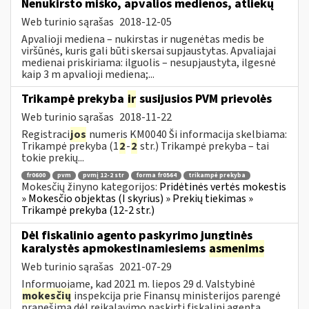
Nenukirsto miško, apvalios medienos, atliekų
Web turinio sąrašas
2018-12-05
Apvalioji mediena – nukirstas ir nugenėtas medis be
viršūnės, kuris gali būti skersai supjaustytas. Apvaliajai
medienai priskiriama: ilguolis – nesupjaustyta, ilgesnė
kaip 3 m apvalioji mediena;...
Trikampė prekyba
ir
susijusios PVM prievolės
Web turinio sąrašas
2018-11-22
Registraci
jos
numeris KM0040 Ši informacija skelbiama:
Trikampė prekyba (1
2
-
2
str.) Trikampė prekyba – tai
tokie prekių...
fr0600
pvm
pvmį 12-2 str
forma fr0564
trikampė prekyba
Mokesčių žinyno kategorijos:
Pridėtinės vertės mokestis
» Mokesčio objektas (I skyrius) » Prekių tiekimas »
Trikampė prekyba (12-2 str.)
Dėl fiskalinio agento paskyrimo jungtinės
karalystės apmokestinamiesiems
asmenims
Web turinio sąrašas
2021-07-29
Informuojame, kad 2021 m. liepos 29 d. Valstybinė
mokesčių
inspekcija prie Finansų ministerijos parengė
pranešimą dėl reikalavimo paskirti fiskalinį agentą