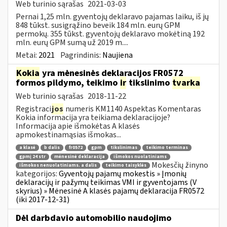
Web turinio sąrašas
2021-03-03
Pernai 1,25 mln. gyventojų deklaravo pajamas laiku, iš jų
848 tūkst. susigrąžino beveik 184 mln. eurų GPM
permokų. 355 tūkst. gyventojų deklaravo mokėtiną 192
mln. eurų GPM sumą už 2019 m....
Metai:
2021
Pagrindinis:
Naujiena
Kokia
yra mėnesinės deklaracijos FR0572
formos pildymo, teikimo
ir
tikslinimo
tvarka
Web turinio sąrašas
2018-11-22
Registraci
jos
numeris KM1140 Aspektas Komentaras
Kokia informacija yra teikiama deklaracijoje?
Informacija apie išmokėtas A klasės
apmokestinamąsias išmokas...
a klasė
b dalis
fr0572
gpm
tikslinimas
teikimo terminas
gpmį 24 str
mėnesinė deklaracija
išmokos nuolatiniams
Mokesčių žinyno
išmokos nenuolatiniams. a dalis
teikimo taisyklės
kategorijos:
Gyventojų pajamų mokestis » Įmonių
deklaracijų ir pažymų teikimas VMI ir gyventojams (V
skyrius) » Mėnesinė A klasės pajamų deklaracija FR0572
(iki 2017-12-31)
Dėl darbdavio automobilio naudojimo