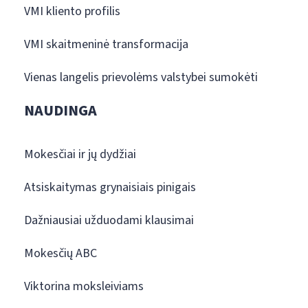
VMI kliento profilis
VMI skaitmeninė transformacija
Vienas langelis prievolėms valstybei sumokėti
NAUDINGA
Mokesčiai ir jų dydžiai
Atsiskaitymas grynaisiais pinigais
Dažniausiai užduodami klausimai
Mokesčių ABC
Viktorina moksleiviams