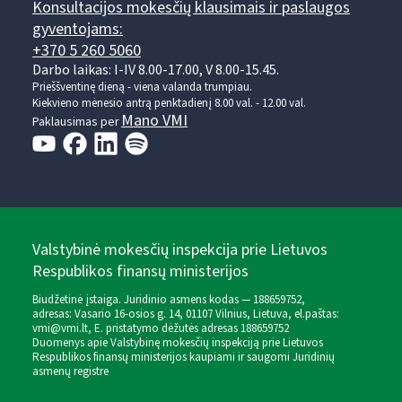
Konsultacijos mokesčių klausimais ir paslaugos
gyventojams:
+370 5 260 5060
Darbo laikas: I-IV 8.00-17.00, V 8.00-15.45.
Prieššventinę dieną - viena valanda trumpiau.
Kiekvieno mėnesio antrą penktadienį 8.00 val. - 12.00 val.
Mano VMI
Paklausimas per
Valstybinė mokesčių inspekcija prie Lietuvos
Respublikos finansų ministerijos
Biudžetinė įstaiga. Juridinio asmens kodas — 188659752,
adresas: Vasario 16-osios g. 14, 01107 Vilnius, Lietuva, el.paštas:
vmi@vmi.lt
, E. pristatymo dėžutės adresas 188659752
Duomenys apie Valstybinę mokesčių inspekciją prie Lietuvos
Respublikos finansų ministerijos kaupiami ir saugomi Juridinių
asmenų registre