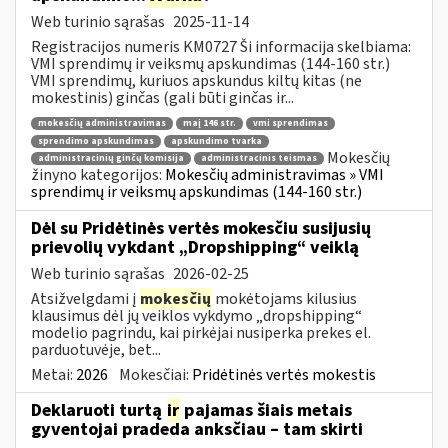
Web turinio sąrašas
2025-11-14
Registracijos numeris KM0727 Ši informacija skelbiama:
VMI sprendimų ir veiksmų apskundimas (144-160 str.)
VMI sprendimų, kuriuos apskundus kiltų kitas (ne
mokestinis) ginčas (gali būti ginčas ir...
mokesčių administravimas
maį 146 str.
vmi sprendimas
sprendimo apskundimas
apskundimo tvarka
Mokesčių
administracinių ginčų komisija
administracinis teismas
žinyno kategorijos:
Mokesčių administravimas » VMI
sprendimų ir veiksmų apskundimas (144-160 str.)
Dėl su Pridėtinės vertės mokesčiu susijusių
prievolių vykdant „Dropshipping“ veiklą
Web turinio sąrašas
2026-02-25
Atsižvelgdami į
mokesčių
mokėtojams kilusius
klausimus dėl jų veiklos vykdymo „dropshipping“
modelio pagrindu, kai pirkėjai nusiperka prekes el.
parduotuvėje, bet...
Metai:
2026
Mokesčiai:
Pridėtinės vertės mokestis
Deklaruoti turtą
ir
pajamas šiais metais
gyventojai pradeda anksčiau – tam skirti