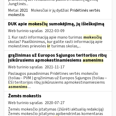
Jungtinės...
Metai:
2021
Mokesčiai ir jų dydžiai:
Pridėtinės vertės
mokestis
DUK apie
mokesčių
sumokėjimą, jų išieškojimą
Web turinio sąrašas
2022-03-09
1. Kur rasti informaciją apie mano turimas
mokesčių
skolas? Paaiškinimus, kur galite rasti informaciją apie
mokestines prievoles
ir
turimas skolas,...
grąžinimas už Europos Sąjungos teritorijos ribų
įsikūrusiems apmokestinamiesiems
asmenims
Web turinio sąrašas
2021-11-17
Paslaugos pavadinimas Pridėtines vertės mokesčio
(toliau - PVM ) grąžinimas už Europos Sąjungos (toliau –
ES) teritorijos ribų įsikūrusiems apmokestinamiesiems
asmenims
....
Žemės mokestis
Web turinio sąrašas
2020-07-27
Žemės mokesčio įstatymas (žiūrėti aktualią redakciją)
Žemės mokesčio įstatymo apibendrintas komentaras