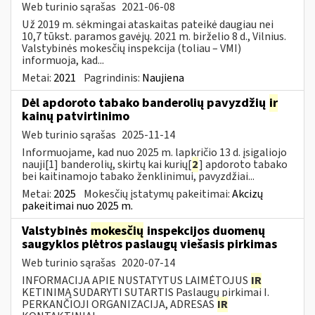
Web turinio sąrašas
2021-06-08
Už 2019 m. sėkmingai ataskaitas pateikė daugiau nei
10,7 tūkst. paramos gavėjų. 2021 m. birželio 8 d., Vilnius.
Valstybinės mokesčių inspekcija (toliau – VMI)
informuoja, kad...
Metai:
2021
Pagrindinis:
Naujiena
Dėl apdoroto tabako banderolių pavyzdžių
ir
kainų patvirtinimo
Web turinio sąrašas
2025-11-14
Informuojame, kad nuo 2025 m. lapkričio 13 d. įsigaliojo
nauji[1] banderolių, skirtų kai kurių[
2
] apdoroto tabako
bei kaitinamojo tabako ženklinimui, pavyzdžiai...
Metai:
2025
Mokesčių įstatymų pakeitimai:
Akcizų
pakeitimai nuo 2025 m.
Valstybinės
mokesčių
inspekcijos duomenų
saugyklos plėtros paslaugų viešasis pirkimas
Web turinio sąrašas
2020-07-14
INFORMACIJA APIE NUSTATYTUS LAIMĖTOJUS
IR
KETINIMĄ SUDARYTI SUTARTIS Paslaugų pirkimai I.
PERKANČIOJI ORGANIZACIJA, ADRESAS
IR