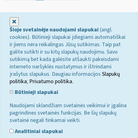
Uždaryti
Šioje svetainėje naudojami slapukai
(angl.
cookies). Būtinieji slapukai įdiegiami automatiškai
ir jiems nėra reikalingas Jūsų sutikimas. Taip pat
galite sutikti ir su kitų slapukų naudojimu. Savo
sutikimą bet kada galėsite atšaukti pakeisdami
interneto naršyklės nustatymus ir ištrindami
įrašytus slapukus. Daugiau informacijos
Slapukų
politika
;
Privatumo politika.
Būtinieji slapukai
Naudojami sklandžiam svetainės veikimui ir įgalina
pagrindines svetainės funkcijas. Be šių slapukų
svetainė negali tinkamai veikti.
Analitiniai slapukai