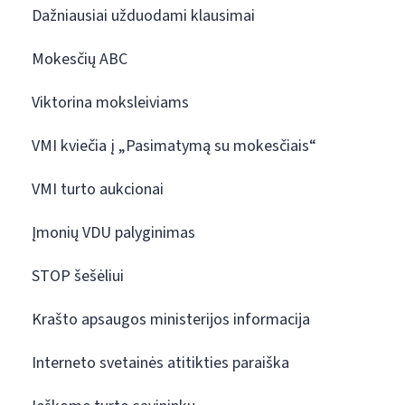
Dažniausiai užduodami klausimai
Mokesčių ABC
Viktorina moksleiviams
VMI kviečia į „Pasimatymą su mokesčiais“
VMI turto aukcionai
Įmonių VDU palyginimas
STOP šešėliui
Krašto apsaugos ministerijos informacija
Interneto svetainės atitikties paraiška