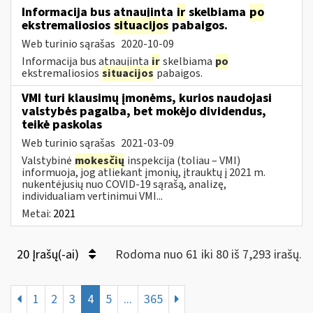
Informacija bus atnaujinta
ir
skelbiama
po
ekstremaliosios
situacijos
pabaigos.
Web turinio sąrašas
2020-10-09
Informacija bus atnaujinta
ir
skelbiama
po
ekstremaliosios
situacijos
pabaigos.
VMI turi klausimų įmonėms, kurios naudojasi
valstybės pagalba, bet mokėjo dividendus,
teikė paskolas
Web turinio sąrašas
2021-03-09
Valstybinė
mokesčių
inspekcija (toliau – VMI)
informuoja, jog atliekant įmonių, įtrauktų į 2021 m.
nukentėjusių nuo COVID-19 sąrašą, analizę,
individualiam vertinimui VMI...
Metai:
2021
20 Įrašų(-ai)
Rodoma nuo 61 iki 80 iš 7,293 irašų.
1
2
3
4
5
...
365