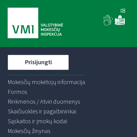
Prisijungti
Mokesčių mokėtojų informacija
Formos
Rinkmenos / Atviri duomenys
Skaičiuoklės ir pagalbininkai
Sąskaitos ir įmokų kodai
Mokesčių žinynas