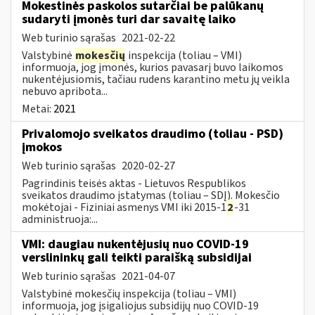
Mokestinės paskolos sutarčiai be palūkanų
sudaryti įmonės turi dar savaitę laiko
Web turinio sąrašas
2021-02-22
Valstybinė
mokesčių
inspekcija (toliau – VMI)
informuoja, jog įmonės, kurios pavasarį buvo laikomos
nukentėjusiomis, tačiau rudens karantino metu jų veikla
nebuvo apribota...
Metai:
2021
Privalomojo sveikatos draudimo (toliau - PSD)
įmokos
Web turinio sąrašas
2020-02-27
Pagrindinis teisės aktas - Lietuvos Respublikos
sveikatos draudimo įstatymas (toliau – SDĮ). Mokesčio
mokėtojai - Fiziniai asmenys VMI iki 2015-1
2
-31
administruoja:...
VMI: daugiau nukentėjusių nuo COVID-19
verslininkų gali teikti paraišką subsidijai
Web turinio sąrašas
2021-04-07
Valstybinė mokesčių inspekcija (toliau – VMI)
informuoja, jog įsigaliojus subsidijų nuo COVID-19