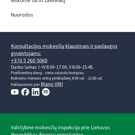
Ieškome turto savininkų
Nuorodos
Konsultacijos mokesčių klausimais ir paslaugos
gyventojams:
+370 5 260 5060
Darbo laikas: I-IV 8.00-17.00, V 8.00-15.45.
Prieššventinę dieną - viena valanda trumpiau.
Kiekvieno mėnesio antrą penktadienį 8.00 val. - 12.00 val.
Mano VMI
Paklausimas per
Valstybinė mokesčių inspekcija prie Lietuvos
Respublikos finansų ministerijos