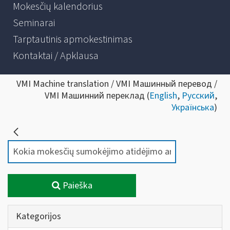
Mokesčių kalendorius
Seminarai
Tarptautinis apmokestinimas
Kontaktai / Apklausa
VMI Machine translation / VMI Машинный перевод /
VMI Машинний переклад (
English
,
Русский
,
Українська
)
Paieška
Kategorijos