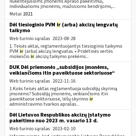
nukentėjusioms įmonėms Aprašo pakeitimui,
individualioms įmonėms, mažosioms bendrijoms,...
Metai:
2021
Dėl tiesioginio PVM
ir
(arba) akcizų lengvatų
taikymo
Web turinio sąrašas
2023-08-28
1. Teisės aktai, reglamentuojantys tiesioginio taikymo
PVM
ir
(arba) akcizų lengvatas. • Pridėtinės vertės
mokesčio
ir
akcizų taikymo prekėms...
DUK Dėl priemonės „subsidijos įmonėms,
veikiančioms itin paveiktuose sektoriuose“
Web turinio sąrašas
2022-11-16
1.Koks teisės aktas reglamentuoja subsidijų skyrimą
įmonėms? Subsidijų įmonėms, veikiančioms itin
paveiktuose sektoriuose, lėšų skyrimo
ir
administravimo tvarkos aprašas...
Dėl Lietuvos Respublikos akcizų įstatymo
pakeitimo nuo 2023 m. vasario 13 d.
Web turinio sąrašas
2023-02-10