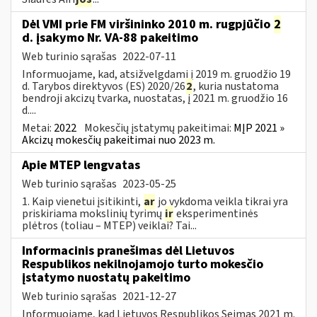
Dėl VMI prie FM viršininko 2010 m. rugpjūčio
2
d. įsakymo Nr. VA-88 pakeitimo
Web turinio sąrašas
2022-07-11
Informuojame, kad, atsižvelgdami į 2019 m. gruodžio 19
d. Tarybos direktyvos (ES) 2020/26
2
, kuria nustatoma
bendroji akcizų tvarka, nuostatas, į 2021 m. gruodžio 16
d....
Metai:
2022
Mokesčių įstatymų pakeitimai:
MĮP 2021 »
Akcizų mokesčių pakeitimai nuo 2023 m.
Apie MTEP lengvatas
Web turinio sąrašas
2023-05-25
1. Kaip vienetui įsitikinti,
ar
jo vykdoma veikla tikrai yra
priskiriama mokslinių tyrimų
ir
eksperimentinės
plėtros (toliau – MTEP) veiklai? Tai...
Informacinis pranešimas dėl Lietuvos
Respublikos nekilnojamojo turto mokesčio
įstatymo nuostatų pakeitimo
Web turinio sąrašas
2021-12-27
Informuojame, kad Lietuvos Respublikos Seimas 2021 m.