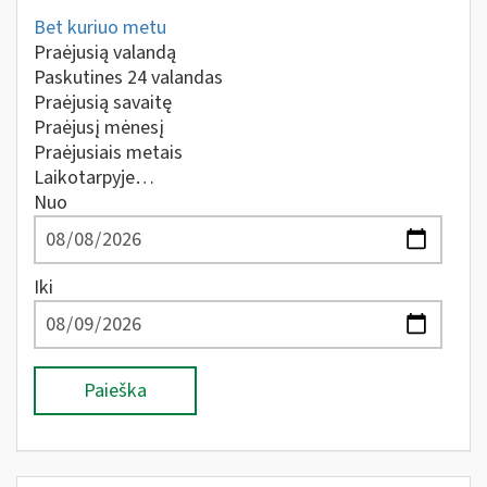
Bet kuriuo metu
Praėjusią valandą
Paskutines 24 valandas
Praėjusią savaitę
Praėjusį mėnesį
Praėjusiais metais
Laikotarpyje…
Nuo
Iki
Paieška