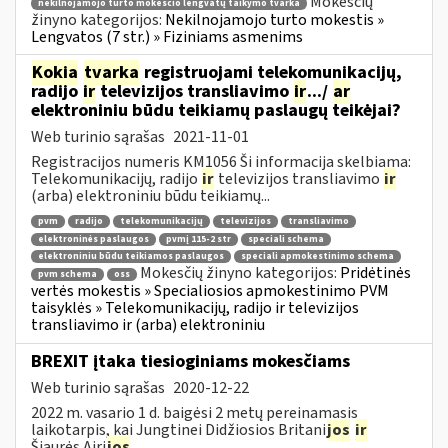
Mokesčių
nekilnojamojo turto mokesčio lengvatų taikymo tvarka
žinyno kategorijos:
Nekilnojamojo turto mokestis »
Lengvatos (7 str.) » Fiziniams asmenims
Kokia
tvarka
registruojami telekomunikacijų,
radijo
ir
televizijos transliavimo
ir
.../
ar
elektroniniu būdu teikiamų paslaugų teikėjai?
Web turinio sąrašas
2021-11-01
Registracijos numeris KM1056 Ši informacija skelbiama:
Telekomunikacijų, radijo
ir
televizijos transliavimo
ir
(arba) elektroniniu būdu teikiamų...
pvm
radijo
telekomunikacijų
televizijos
transliavimo
elektroninės paslaugos
pvmį 115-2 str
speciali schema
elektroniniu būdu teikiamos paslaugos
speciali apmokestinimo schema
Mokesčių žinyno kategorijos:
Pridėtinės
pvm schema
oss
vertės mokestis » Specialiosios apmokestinimo PVM
taisyklės » Telekomunikacijų, radijo ir televizijos
transliavimo ir (arba) elektroniniu
BREXIT įtaka tiesioginiams mokesčiams
Web turinio sąrašas
2020-12-22
2022 m. vasario 1 d. baigėsi 2 metų pereinamasis
laikotarpis, kai Jungtinei Didžiosios Britani
jos
ir
Šiaurės Airi
jos
...