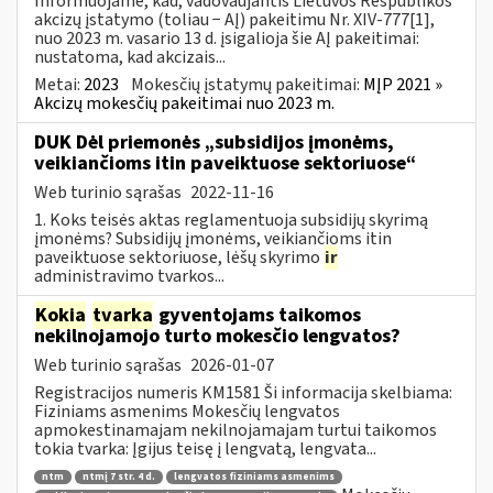
Informuojame, kad, vadovaujantis Lietuvos Respublikos
akcizų įstatymo (toliau − AĮ) pakeitimu Nr. XIV-777[1],
nuo 2023 m. vasario 13 d. įsigalioja šie AĮ pakeitimai:
nustatoma, kad akcizais...
Metai:
2023
Mokesčių įstatymų pakeitimai:
MĮP 2021 »
Akcizų mokesčių pakeitimai nuo 2023 m.
DUK Dėl priemonės „subsidijos įmonėms,
veikiančioms itin paveiktuose sektoriuose“
Web turinio sąrašas
2022-11-16
1. Koks teisės aktas reglamentuoja subsidijų skyrimą
įmonėms? Subsidijų įmonėms, veikiančioms itin
paveiktuose sektoriuose, lėšų skyrimo
ir
administravimo tvarkos...
Kokia
tvarka
gyventojams taikomos
nekilnojamojo turto mokesčio lengvatos?
Web turinio sąrašas
2026-01-07
Registracijos numeris KM1581 Ši informacija skelbiama:
Fiziniams asmenims Mokesčių lengvatos
apmokestinamajam nekilnojamajam turtui taikomos
tokia tvarka: Įgijus teisę į lengvatą, lengvata...
ntm
ntmį 7 str. 4 d.
lengvatos fiziniams asmenims