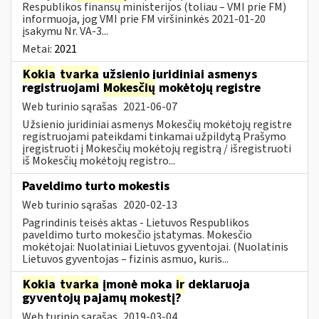
Respublikos finansų ministerijos (toliau – VMI prie FM)
informuoja, jog VMI prie FM viršininkės 2021-01-20
įsakymu Nr. VA-3...
Metai:
2021
Kokia
tvarka
užsienio juridiniai asmenys
registruojami
Mokesčių
mokėtojų registre
Web turinio sąrašas
2021-06-07
Užsienio juridiniai asmenys Mokesčių mokėtojų registre
registruojami pateikdami tinkamai užpildytą Prašymo
įregistruoti į Mokesčių mokėtojų registrą / išregistruoti
iš Mokesčių mokėtojų registro...
Paveldimo turto mokestis
Web turinio sąrašas
2020-02-13
Pagrindinis teisės aktas - Lietuvos Respublikos
paveldimo turto mokesčio įstatymas. Mokesčio
mokėtojai: Nuolatiniai Lietuvos gyventojai. (Nuolatinis
Lietuvos gyventojas – fizinis asmuo, kuris...
Kokia
tvarka
įmonė moka
ir
deklaruoja
gyventojų pajamų mokestį?
Web turinio sąrašas
2019-03-04