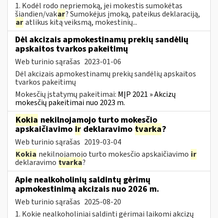
1. Kodėl rodo nepriemoką, jei mokestis sumokėtas
šiandien/vak
ar
? Sumokėjus įmoką, pateikus deklaraciją,
ar
atlikus kitą veiksmą, mokestinių...
Dėl akcizais apmokestinamų prekių sandėlių
apskaitos tvarkos pakeitimų
Web turinio sąrašas
2023-01-06
Dėl akcizais apmokestinamų prekių sandėlių apskaitos
tvarkos pakeitimų
Mokesčių įstatymų pakeitimai:
MĮP 2021 » Akcizų
mokesčių pakeitimai nuo 2023 m.
Kokia
nekilnojamojo turto mokesčio
apskaičiavimo
ir
deklaravimo
tvarka
?
Web turinio sąrašas
2019-03-04
Kokia
nekilnojamojo turto mokesčio apskaičiavimo
ir
deklaravimo
tvarka
?
Apie nealkoholinių saldintų gėrimų
apmokestinimą akcizais nuo 2026 m.
Web turinio sąrašas
2025-08-20
1. Kokie nealkoholiniai saldinti gėrimai laikomi akcizų