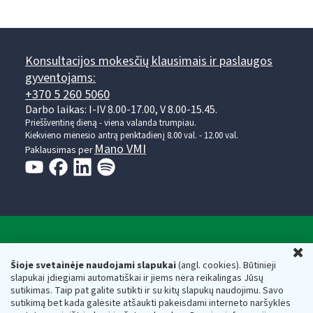
Konsultacijos mokesčių klausimais ir paslaugos
gyventojams:
+370 5 260 5060
Darbo laikas: I-IV 8.00-17.00, V 8.00-15.45.
Prieššventinę dieną - viena valanda trumpiau.
Kiekvieno mėnesio antrą penktadienį 8.00 val. - 12.00 val.
Mano VMI
Paklausimas per
Valstybinė mokesčių inspekcija prie Lietuvos
U
Respublikos finansų ministerijos
Šioje svetainėje naudojami slapukai
(angl. cookies). Būtinieji
slapukai įdiegiami automatiškai ir jiems nėra reikalingas Jūsų
Biudžetinė įstaiga. Juridinio asmens kodas — 188659752,
sutikimas. Taip pat galite sutikti ir su kitų slapukų naudojimu. Savo
adresas: Vasario 16-osios g. 14, 01107 Vilnius, Lietuva, el.paštas:
sutikimą bet kada galėsite atšaukti pakeisdami interneto naršyklės
vmi@vmi.lt
, E. pristatymo dėžutės adresas 188659752