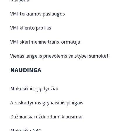
VMI teikiamos paslaugos
VMI kliento profilis
VMI skaitmeninė transformacija
Vienas langelis prievolėms valstybei sumokėti
NAUDINGA
Mokesčiai ir jų dydžiai
Atsiskaitymas grynaisiais pinigais
Dažniausiai užduodami klausimai
Mokesčių ABC