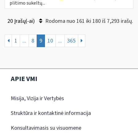
plitimo sukeltų...
20 Įrašų(-ai)
Rodoma nuo 161 iki 180 iš 7,293 irašų.
1
...
8
9
10
...
365
APIE VMI
Misija, Vizija ir Vertybės
Struktūra ir kontaktinė informacija
Konsultavimasis su visuomene