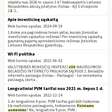
objektu nuo 2026 m. sausio 1 d.? Vadovaujantis Lietuvos
Respublikos akcizų įstatymo (toliau - AĮ) 3 straipsnio
2
2
-1...
Apie investicinę sąskaitą
Web turinio sąrašas
2024-09-19
1.Kokie yra pagrindiniai teisės aktai, kuriais įteisintas
investicinės sąskaitos režimas? Per investicinę sąskaitą
gaunamų pajamų apmokestinimo režimas įteisintas
Lietuvos Respublikos gyventojų...
WI-FI politika
Web turinio sąrašas
2021-06-02
VALSTYBINĖS MOKESČIŲ INSPEKCI
JOS
NAUDOJIMOSI
BELAIDŽIO INTERNETO PASLAUGA SĄLYGOS 1. Belaidžio
interneto paslauga (toliau – Paslauga) – tai nemokama
paslauga, skirta...
Lengvatiniai PVM tarifai nuo 2021 m. liepos 1 d.
Web turinio sąrašas
2022-12-14
1. Ar lengvatinis 9 proc. PVM tarifas gali būti taikomas
tik maitinimo paslaugoms, teikiamoms
fiziniams
asmenims
? Ne, lengvatinis 9 proc. PVM...