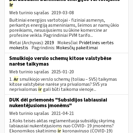
ir
Web turinio sąrašas
2019-03-08
Buitiniai energijos vartotojai - fiziniai asmenys,
perkantys energiją asmeniniams, šeimos ar namų ūkio
poreikiams, nesusijusiems su ūkine komercine ar
profesine veikla. Pagrindiniai PVM tarifo...
Metai (Archyvas):
2019
Mokesčiai:
Pridėtinės vertės
mokestis
Pagrindinis:
Mokesčių pakeitimai
Smulkiojo verslo schemų kitose valstybėse
narėse taikymas
Web turinio sąrašas
2025-01-20
1.
Ar
smulkiojo verslo schemų (toliau – SVS) taikymas
kitose valstybėse narėse yra privalomas? SVS yra
neprivalomas
ir
gali būti taikoma vienoje...
DUK dėl priemonės "Subsidijos labiausiai
nukentėjusioms įmonėms"
Web turinio sąrašas
2021-04-21
1.Koks teisės aktas reglamentuoja subsidijų skyrimą
labiausiai nukentėjusioms nuo COVID- 19 įmonėms?
Ekonomikos skatinimo
ir
koronaviruso (COVID-19)