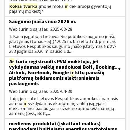
Kokia
tvarka
įmonė moka
ir
deklaruoja gyventojų
pajamų mokestį?
Saugumo įnašas nuo 2026 m.
Web turinio sąrašas
2025-08-28
1. Kada įsigalioja Lietuvos Respublikos saugumo įnašo
įstatymas (toliau – SĮĮ)? 2025 m. birželio 17 d. priimtas
Lietuvos Respublikos saugumo įnašo įstatymas Nr. XV-
283 įsigalios 2026 m. sausio 1 d....
Ar
turiu registruotis PVM mokėtoju, jei
vykdydamas veiklą naudojuosi Bolt, Booking...,
Airbnb, Facebook, Google
ir
kitų panašių
platformų teikiamomis elektroninėmis
paslaugomis
Web turinio sąrašas
2025-04-30
Taip, jei esate Lietuvos Respublikos apmokestinamasis
asmuo
ir
vykdydamas ekonominę veiklą įsigyjate
elektronines paslaugas iš užsienio apmokestinamųjų
asmenų (pvz., Bolt,...
medienos produktai (įskaitant malkas)
parduodami buitiniams energijos vartotojams