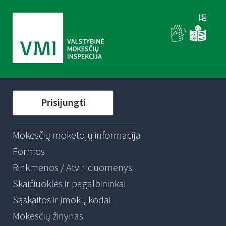
Prisijungti
Mokesčių mokėtojų informacija
Formos
Rinkmenos / Atviri duomenys
Skaičiuoklės ir pagalbininkai
Sąskaitos ir įmokų kodai
Mokesčių žinynas