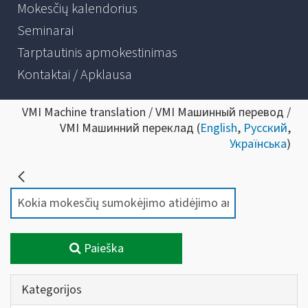
Mokesčių kalendorius
Seminarai
Tarptautinis apmokestinimas
Kontaktai / Apklausa
VMI Machine translation / VMI Машинный перевод /
VMI Машинний переклад (
English
,
Русский
,
Українська
)
Paieška
Kategorijos