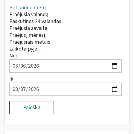
Bet kuriuo metu
Praėjusią valandą
Paskutines 24 valandas
Praėjusią savaitę
Praėjusį mėnesį
Praėjusiais metais
Laikotarpyje…
Nuo
Iki
Paieška