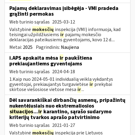
Pajamų deklaravimas įsibėgėja - VMI pradeda
grąžinti permokas
Web turinio sąrašas
2025-03-12
Valstybinė
mokesčių
inspekcija (VMI) informuoja, kad
teisingai užpildžiusiems
ir
pajamų mokesčio
deklaracijas pateikusiems gyventojams, kovo 12 d....
Metai:
2025
Pagrindinis:
Naujiena
i.APS apskaita mėsa
ir
paukštiena
prekiaujantiems gyventojams
Web turinio sąrašas
2024-04-18
1.Kaip nuo 2024-05-01 individualią veiklą vykdantys
gyventojai, prekiaujantys turgavietėse
ir
prekybai
skirtose viešosiose vietose mėsa
ir
...
Dėl savarankiškai dirbančių asmenų, pripažintų
nukentėjusiais nuo ekstremaliosios
situacijos
...
ir
karantino, sąrašo sudarymo
kriterijų tvarkos aprašo patvirtinimo
Web turinio sąrašas
2021-01-27
Valstybinė
mokesčių
inspekcija prie Lietuvos