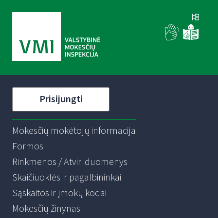
Prisijungti
Mokesčių mokėtojų informacija
Formos
Rinkmenos / Atviri duomenys
Skaičiuoklės ir pagalbininkai
Sąskaitos ir įmokų kodai
Mokesčių žinynas