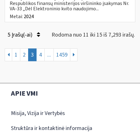
Respublikos finansų ministerijos viršininko įsakymas Nr.
VA-33 „Dėl Elektroninio kvito naudojimo...
Metai:
2024
5 Įrašų(-ai)
Rodoma nuo 11 iki 15 iš 7,293 irašų.
1
2
3
4
...
1459
APIE VMI
Misija, Vizija ir Vertybės
Struktūra ir kontaktinė informacija