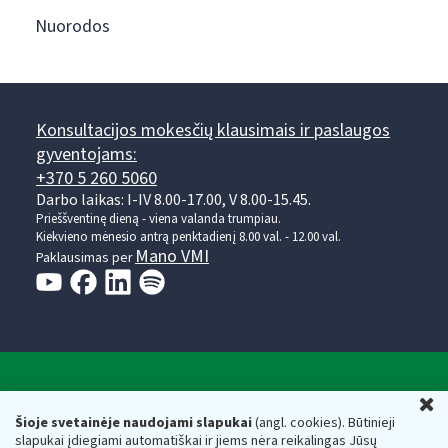
Nuorodos
Konsultacijos mokesčių klausimais ir paslaugos
gyventojams:
+370 5 260 5060
Darbo laikas: I-IV 8.00-17.00, V 8.00-15.45.
Prieššventinę dieną - viena valanda trumpiau.
Kiekvieno mėnesio antrą penktadienį 8.00 val. - 12.00 val.
Mano VMI
Paklausimas per
Valstybinė mokesčių inspekcija prie Lietuvos
U
Respublikos finansų ministerijos
Šioje svetainėje naudojami slapukai
(angl. cookies). Būtinieji
slapukai įdiegiami automatiškai ir jiems nėra reikalingas Jūsų