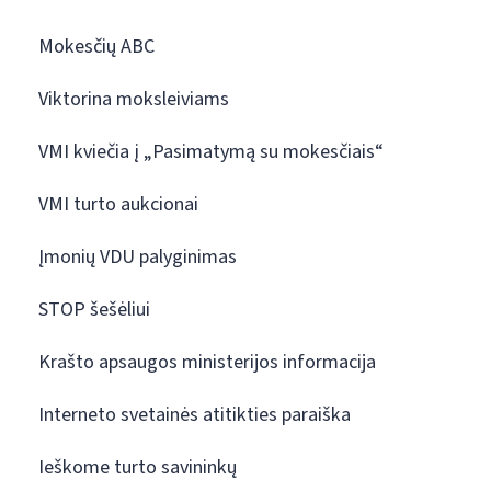
Mokesčių ABC
Viktorina moksleiviams
VMI kviečia į „Pasimatymą su mokesčiais“
VMI turto aukcionai
Įmonių VDU palyginimas
STOP šešėliui
Krašto apsaugos ministerijos informacija
Interneto svetainės atitikties paraiška
Ieškome turto savininkų