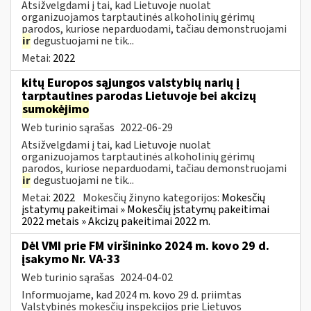
Atsižvelgdami į tai, kad Lietuvoje nuolat
organizuojamos tarptautinės alkoholinių gėrimų
parodos, kuriose neparduodami, tačiau demonstruojami
ir
degustuojami ne tik...
Metai:
2022
kitų Europos sąjungos valstybių narių į
tarptautines parodas Lietuvoje bei akcizų
sumokėjimo
Web turinio sąrašas
2022-06-29
Atsižvelgdami į tai, kad Lietuvoje nuolat
organizuojamos tarptautinės alkoholinių gėrimų
parodos, kuriose neparduodami, tačiau demonstruojami
ir
degustuojami ne tik...
Metai:
2022
Mokesčių žinyno kategorijos:
Mokesčių
įstatymų pakeitimai » Mokesčių įstatymų pakeitimai
2022 metais » Akcizų pakeitimai 2022 m.
Dėl VMI prie FM viršininko 2024 m. kovo 29 d.
įsakymo Nr. VA-33
Web turinio sąrašas
2024-04-02
Informuojame, kad 2024 m. kovo 29 d. priimtas
Valstybinės mokesčių inspekcijos prie Lietuvos