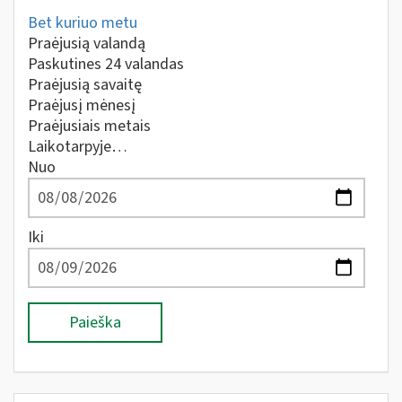
Bet kuriuo metu
Praėjusią valandą
Paskutines 24 valandas
Praėjusią savaitę
Praėjusį mėnesį
Praėjusiais metais
Laikotarpyje…
Nuo
Iki
Paieška