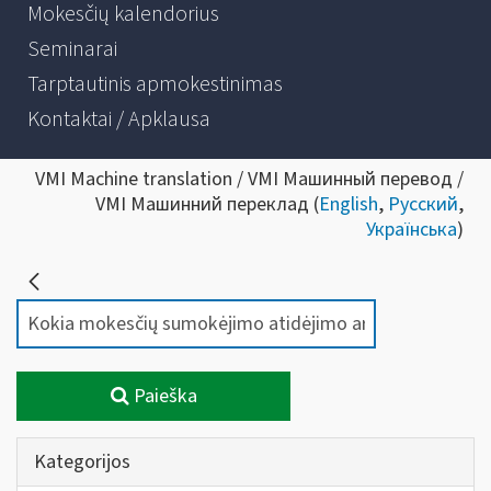
Mokesčių kalendorius
Seminarai
Tarptautinis apmokestinimas
Kontaktai / Apklausa
VMI Machine translation / VMI Машинный перевод /
VMI Машинний переклад (
English
,
Русский
,
Українська
)
Paieška
Kategorijos