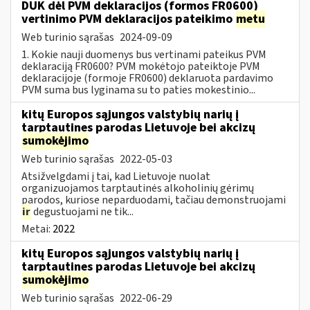
DUK dėl PVM deklaracijos (formos FR0600)
vertinimo PVM deklaracijos pateikimo
metu
Web turinio sąrašas
2024-09-09
1. Kokie nauji duomenys bus vertinami pateikus PVM
deklaraciją FR0600? PVM mokėtojo pateiktoje PVM
deklaracijoje (formoje FR0600) deklaruota pardavimo
PVM suma bus lyginama su to paties mokestinio...
kitų Europos sąjungos valstybių narių į
tarptautines parodas Lietuvoje bei akcizų
sumokėjimo
Web turinio sąrašas
2022-05-03
Atsižvelgdami į tai, kad Lietuvoje nuolat
organizuojamos tarptautinės alkoholinių gėrimų
parodos, kuriose neparduodami, tačiau demonstruojami
ir
degustuojami ne tik...
Metai:
2022
kitų Europos sąjungos valstybių narių į
tarptautines parodas Lietuvoje bei akcizų
sumokėjimo
Web turinio sąrašas
2022-06-29