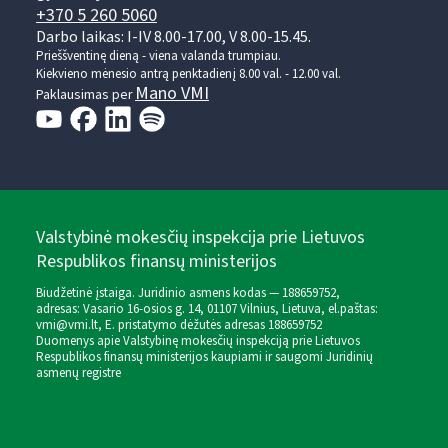
+370 5 260 5060
Darbo laikas: I-IV 8.00-17.00, V 8.00-15.45.
Prieššventinę dieną - viena valanda trumpiau.
Kiekvieno mėnesio antrą penktadienį 8.00 val. - 12.00 val.
Mano VMI
Paklausimas per
Valstybinė mokesčių inspekcija prie Lietuvos
Respublikos finansų ministerijos
Biudžetinė įstaiga. Juridinio asmens kodas — 188659752,
adresas: Vasario 16-osios g. 14, 01107 Vilnius, Lietuva, el.paštas:
vmi@vmi.lt
, E. pristatymo dėžutės adresas 188659752
Duomenys apie Valstybinę mokesčių inspekciją prie Lietuvos
Respublikos finansų ministerijos kaupiami ir saugomi Juridinių
asmenų registre