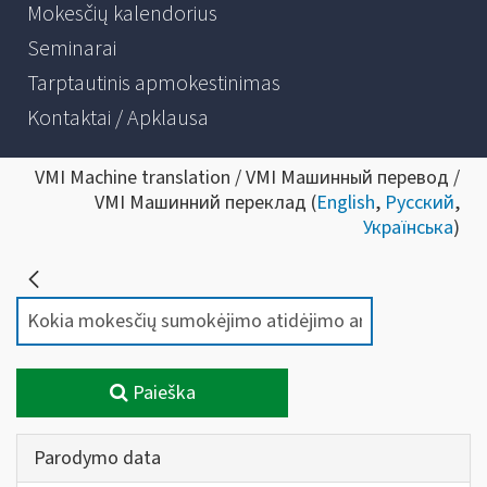
Mokesčių kalendorius
Seminarai
Tarptautinis apmokestinimas
Kontaktai / Apklausa
VMI Machine translation / VMI Машинный перевод /
VMI Машинний переклад (
English
,
Русский
,
Українська
)
Paieška
Parodymo data