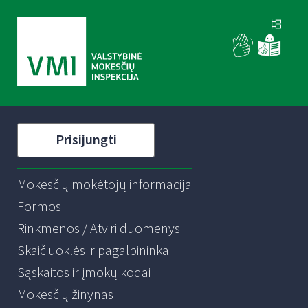
Prisijungti
Mokesčių mokėtojų informacija
Formos
Rinkmenos / Atviri duomenys
Skaičiuoklės ir pagalbininkai
Sąskaitos ir įmokų kodai
Mokesčių žinynas