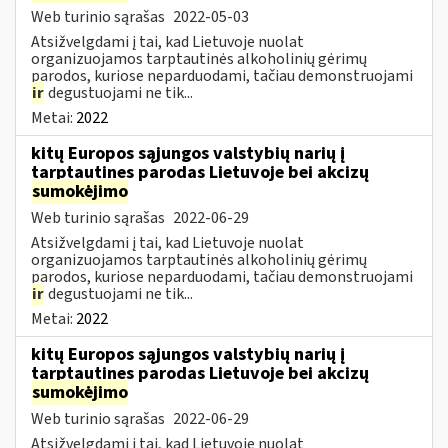
Web turinio sąrašas
2022-05-03
Atsižvelgdami į tai, kad Lietuvoje nuolat
organizuojamos tarptautinės alkoholinių gėrimų
parodos, kuriose neparduodami, tačiau demonstruojami
ir
degustuojami ne tik...
Metai:
2022
kitų Europos sąjungos valstybių narių į
tarptautines parodas Lietuvoje bei akcizų
sumokėjimo
Web turinio sąrašas
2022-06-29
Atsižvelgdami į tai, kad Lietuvoje nuolat
organizuojamos tarptautinės alkoholinių gėrimų
parodos, kuriose neparduodami, tačiau demonstruojami
ir
degustuojami ne tik...
Metai:
2022
kitų Europos sąjungos valstybių narių į
tarptautines parodas Lietuvoje bei akcizų
sumokėjimo
Web turinio sąrašas
2022-06-29
Atsižvelgdami į tai, kad Lietuvoje nuolat