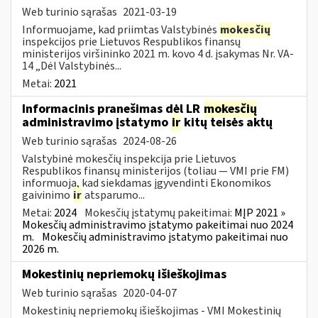
Web turinio sąrašas
2021-03-19
Informuojame, kad priimtas Valstybinės
mokesčių
inspekcijos prie Lietuvos Respublikos finansų
ministerijos viršininko 2021 m. kovo 4 d. įsakymas Nr. VA-
14 „Dėl Valstybinės...
Metai:
2021
Informacinis pranešimas dėl LR
mokesčių
administravimo įstatymo
ir
kitų teisės aktų
Web turinio sąrašas
2024-08-26
Valstybinė mokesčių inspekcija prie Lietuvos
Respublikos finansų ministerijos (toliau — VMI prie FM)
informuoja, kad siekdamas įgyvendinti Ekonomikos
gaivinimo
ir
atsparumo...
Metai:
2024
Mokesčių įstatymų pakeitimai:
MĮP 2021 »
Mokesčių administravimo įstatymo pakeitimai nuo 2024
m.
Mokesčių administravimo įstatymo pakeitimai nuo
2026 m.
Mokestinių nepriemokų išieškojimas
Web turinio sąrašas
2020-04-07
Mokestinių nepriemokų išieškojimas - VMI Mokestinių