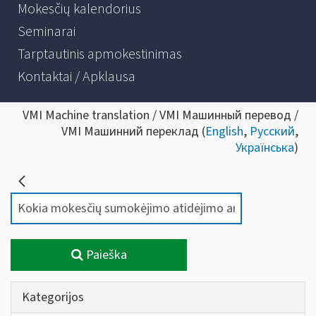
Mokesčių kalendorius
Seminarai
Tarptautinis apmokestinimas
Kontaktai / Apklausa
VMI Machine translation / VMI Машинный перевод /
VMI Машинний переклад (
English
,
Русский
,
Українська
)
Paieška
Kategorijos