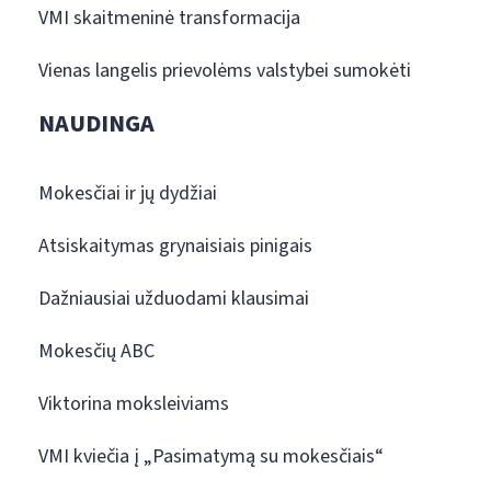
VMI skaitmeninė transformacija
Vienas langelis prievolėms valstybei sumokėti
NAUDINGA
Mokesčiai ir jų dydžiai
Atsiskaitymas grynaisiais pinigais
Dažniausiai užduodami klausimai
Mokesčių ABC
Viktorina moksleiviams
VMI kviečia į „Pasimatymą su mokesčiais“