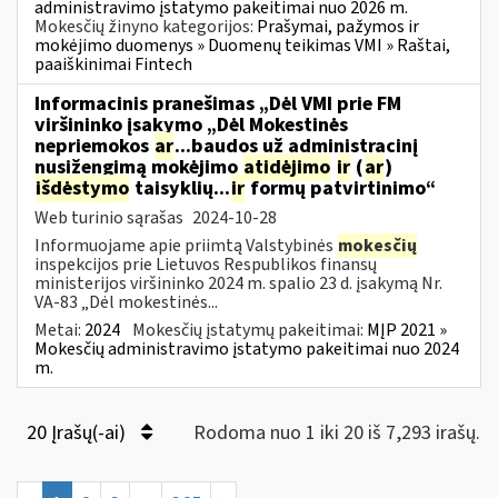
administravimo įstatymo pakeitimai nuo 2026 m.
Mokesčių žinyno kategorijos:
Prašymai, pažymos ir
mokėjimo duomenys » Duomenų teikimas VMI » Raštai,
paaiškinimai Fintech
Informacinis pranešimas „Dėl VMI prie FM
viršininko įsakymo „Dėl Mokestinės
nepriemokos
ar
...baudos už administracinį
nusižengimą mokėjimo
atidėjimo
ir
(
ar
)
išdėstymo
taisyklių...
ir
formų patvirtinimo“
Web turinio sąrašas
2024-10-28
Informuojame apie priimtą Valstybinės
mokesčių
inspekcijos prie Lietuvos Respublikos finansų
ministerijos viršininko 2024 m. spalio 23 d. įsakymą Nr.
VA-83 „Dėl mokestinės...
Metai:
2024
Mokesčių įstatymų pakeitimai:
MĮP 2021 »
Mokesčių administravimo įstatymo pakeitimai nuo 2024
m.
20 Įrašų(-ai)
Rodoma nuo 1 iki 20 iš 7,293 irašų.