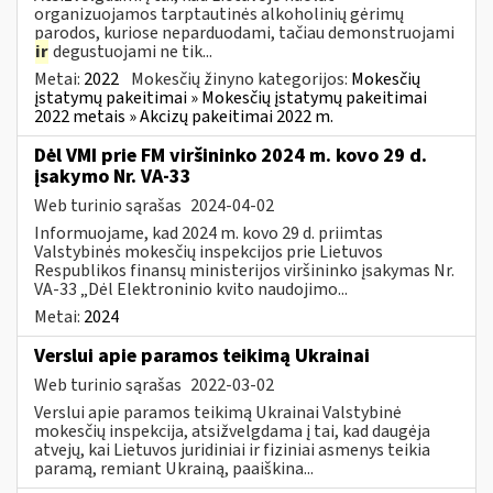
organizuojamos tarptautinės alkoholinių gėrimų
parodos, kuriose neparduodami, tačiau demonstruojami
ir
degustuojami ne tik...
Metai:
2022
Mokesčių žinyno kategorijos:
Mokesčių
įstatymų pakeitimai » Mokesčių įstatymų pakeitimai
2022 metais » Akcizų pakeitimai 2022 m.
Dėl VMI prie FM viršininko 2024 m. kovo 29 d.
įsakymo Nr. VA-33
Web turinio sąrašas
2024-04-02
Informuojame, kad 2024 m. kovo 29 d. priimtas
Valstybinės mokesčių inspekcijos prie Lietuvos
Respublikos finansų ministerijos viršininko įsakymas Nr.
VA-33 „Dėl Elektroninio kvito naudojimo...
Metai:
2024
Verslui apie paramos teikimą Ukrainai
Web turinio sąrašas
2022-03-02
Verslui apie paramos teikimą Ukrainai Valstybinė
mokesčių inspekcija, atsižvelgdama į tai, kad daugėja
atvejų, kai Lietuvos juridiniai ir fiziniai asmenys teikia
paramą, remiant Ukrainą, paaiškina...