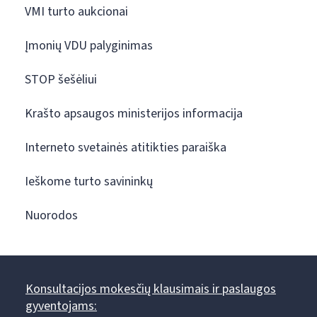
VMI turto aukcionai
Įmonių VDU palyginimas
STOP šešėliui
Krašto apsaugos ministerijos informacija
Interneto svetainės atitikties paraiška
Ieškome turto savininkų
Nuorodos
Konsultacijos mokesčių klausimais ir paslaugos
gyventojams: