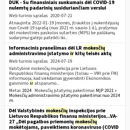
DUK - Su finansiniais sunkumais dėl COVID-19
nulemtų padarinių susiduriančiam verslui
Web turinio sąrašas
2020-07-21
Atnaujinta: 2022-01-19 Įmonės, įtrauktos į nukentėjusių
nuo Covid-19 sąrašą (nuo 2021 m. sausio 1 d.), prašymus
dėl mokestinės paskolos sutarties (MPS) be palūkanų
sudarymui galėjo pateikti iki...
Informacinis pranešimas dėl LR
mokesčių
administravimo įstatymo
ir
kitų teisės aktų
Web turinio sąrašas
2024-07-19
Valstybinė mokesčių inspekcija prie Lietuvos
Respublikos finansų ministerijos (toliau — VMI prie FM)
informuoja, kad siekdamas įgyvendinti Ekonomikos
gaivinimo
ir
atsparumo...
Metai:
2024
Mokesčių įstatymų pakeitimai:
MĮP 2021 »
Mokesčių administravimo įstatymo pakeitimai nuo 2024
m.
Dėl Valstybinės
mokesčių
inspekcijos prie
Lietuvos Respublikos finansų ministerijos...VA-
27 „Dėl pagalbos priemonių
mokesčių
mokėtojams, paveiktiems koronaviruso (COVID