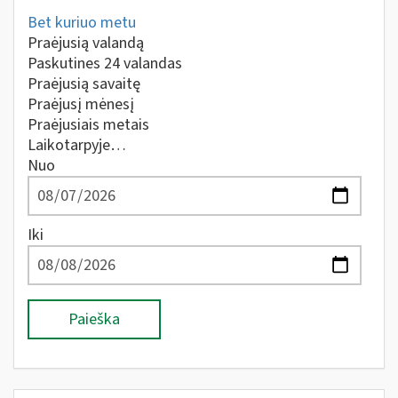
Bet kuriuo metu
Praėjusią valandą
Paskutines 24 valandas
Praėjusią savaitę
Praėjusį mėnesį
Praėjusiais metais
Laikotarpyje…
Nuo
Iki
Paieška