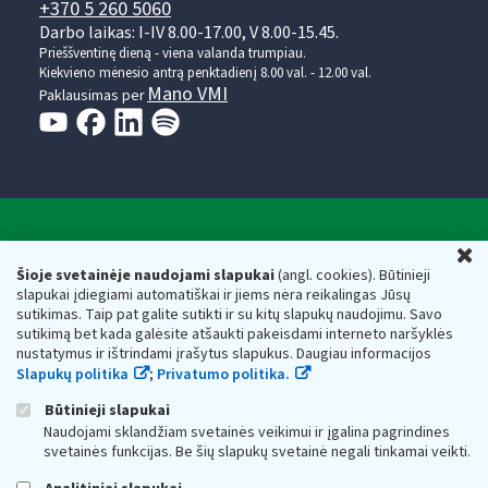
+370 5 260 5060
Darbo laikas: I-IV 8.00-17.00, V 8.00-15.45.
Prieššventinę dieną - viena valanda trumpiau.
Kiekvieno mėnesio antrą penktadienį 8.00 val. - 12.00 val.
Mano VMI
Paklausimas per
Valstybinė mokesčių inspekcija prie Lietuvos
U
Respublikos finansų ministerijos
Šioje svetainėje naudojami slapukai
(angl. cookies). Būtinieji
slapukai įdiegiami automatiškai ir jiems nėra reikalingas Jūsų
Biudžetinė įstaiga. Juridinio asmens kodas — 188659752,
sutikimas. Taip pat galite sutikti ir su kitų slapukų naudojimu. Savo
adresas: Vasario 16-osios g. 14, 01107 Vilnius, Lietuva, el.paštas:
sutikimą bet kada galėsite atšaukti pakeisdami interneto naršyklės
vmi@vmi.lt
, E. pristatymo dėžutės adresas 188659752
nustatymus ir ištrindami įrašytus slapukus. Daugiau informacijos
Duomenys apie Valstybinę mokesčių inspekciją prie Lietuvos
Slapukų politika
;
Privatumo politika.
Respublikos finansų ministerijos kaupiami ir saugomi Juridinių
asmenų registre
Būtinieji slapukai
Naudojami sklandžiam svetainės veikimui ir įgalina pagrindines
svetainės funkcijas. Be šių slapukų svetainė negali tinkamai veikti.