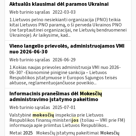
Aktualūs klausimai dėl paramos Ukrainai
Web turinio sąrašas
2022-03-03
1.Lietuvos pelno nesiekianti organizacija (PNO) teikia
kitai Lietuvos PNO paramą, o ši perveda Ukrainos PNO
(ne tarptautinei organizacijai, ne Lietuvių bendruomenei
Ukrainoje). Ar laikysime, kad...
Vieno langelio prievolės, administruojamos VMI
nuo 2026-06-30
Web turinio sąrašas
2026-06-29
1.Kokias naujas prievoles administruoja VMI nuo 2026-
06-30? -Ekonominė piniginė sankcija – Lietuvos
Respublikos įstatymuose ir Europos Sąjungos teisės
aktuose, reglamentuojančiuose poveikio...
Informacinis pranešimas dėl
Mokesčių
administravimo įstatymo pakeitimo
Web turinio sąrašas
2025-07-01
Valstybinė
mokesčių
inspekcija prie Lietuvos
Respublikos finansų ministeri
jos
(toliau — VMI prie FM)
informuoja apie priimtus Lietuvos Respublikos...
Metai:
2025
Mokesčių įstatymų pakeitimai:
Mokesčių