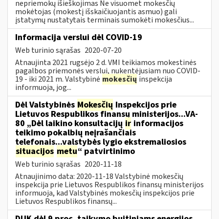
nepriemokų išieškojimas Ne visuomet mokesčių
mokėtojas (mokestį išskaičiuojantis asmuo) gali
įstatymų nustatytais terminais sumokėti mokesčius...
Informacija verslui dėl COVID-19
Web turinio sąrašas
2020-07-20
Atnaujinta 2021 rugsėjo 2 d. VMI teikiamos mokestinės
pagalbos priemonės verslui, nukentėjusiam nuo COVID-
19 - iki 2021 m. Valstybinė
mokesčių
inspekcija
informuoja, jog...
Dėl Valstybinės
Mokesčių
Inspekcijos prie
Lietuvos Respublikos finansų ministerijos...VA-
80 „Dėl laikino konsultacijų
ir
informacijos
teikimo pokalbių neįrašančiais
telefonais...valstybės lygio ekstremaliosios
situacijos
metu
“ patvirtinimo
Web turinio sąrašas
2020-11-18
Atnaujinimo data: 2020-11-18 Valstybinė mokesčių
inspekcija prie Lietuvos Respublikos finansų ministerijos
informuoja, kad Valstybinės mokesčių inspekcijos prie
Lietuvos Respublikos finansų...
DUK dėl 9 proc. taikymo buitiniams energijos