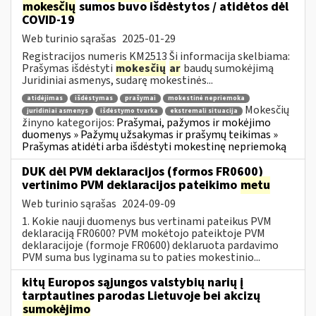
mokesčių
sumos buvo išdėstytos / atidėtos dėl
COVID-19
Web turinio sąrašas
2025-01-29
Registracijos numeris KM2513 Ši informacija skelbiama:
Prašymas išdėstyti
mokesčių
ar
baudų sumokėjimą
Juridiniai asmenys, sudarę mokestinės...
atidėjimas
išdėstymas
prašymai
mokestinė nepriemoka
Mokesčių
juridiniai asmenys
išdėstymo tvarka
ekstremali situacija
žinyno kategorijos:
Prašymai, pažymos ir mokėjimo
duomenys » Pažymų užsakymas ir prašymų teikimas »
Prašymas atidėti arba išdėstyti mokestinę nepriemoką
DUK dėl PVM deklaracijos (formos FR0600)
vertinimo PVM deklaracijos pateikimo
metu
Web turinio sąrašas
2024-09-09
1. Kokie nauji duomenys bus vertinami pateikus PVM
deklaraciją FR0600? PVM mokėtojo pateiktoje PVM
deklaracijoje (formoje FR0600) deklaruota pardavimo
PVM suma bus lyginama su to paties mokestinio...
kitų Europos sąjungos valstybių narių į
tarptautines parodas Lietuvoje bei akcizų
sumokėjimo