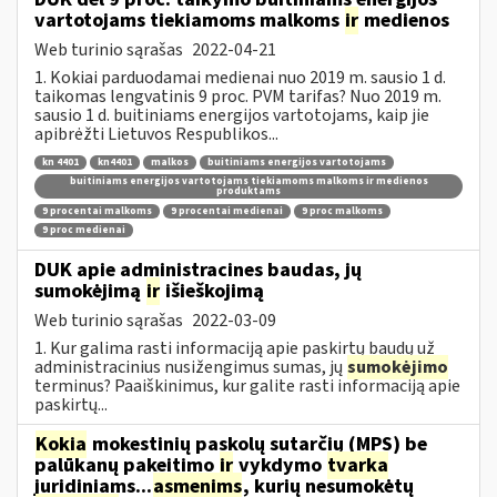
vartotojams tiekiamoms malkoms
ir
medienos
Web turinio sąrašas
2022-04-21
1. Kokiai parduodamai medienai nuo 2019 m. sausio 1 d.
taikomas lengvatinis 9 proc. PVM tarifas? Nuo 2019 m.
sausio 1 d. buitiniams energijos vartotojams, kaip jie
apibrėžti Lietuvos Respublikos...
kn 4401
kn4401
malkos
buitiniams energijos vartotojams
buitiniams energijos vartotojams tiekiamoms malkoms ir medienos
produktams
9 procentai malkoms
9 procentai medienai
9 proc malkoms
9 proc medienai
DUK apie administracines baudas, jų
sumokėjimą
ir
išieškojimą
Web turinio sąrašas
2022-03-09
1. Kur galima rasti informaciją apie paskirtų baudų už
administracinius nusižengimus sumas, jų
sumokėjimo
terminus? Paaiškinimus, kur galite rasti informaciją apie
paskirtų...
Kokia
mokestinių paskolų sutarčių (MPS) be
palūkanų pakeitimo
ir
vykdymo
tvarka
juridiniams...
asmenims
, kurių nesumokėtų