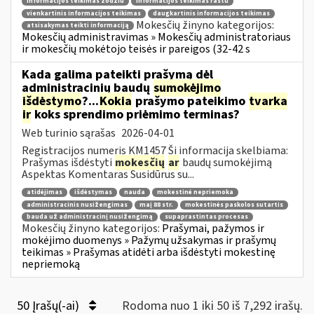
informacijos teikimas žodžiu
informacijos teikimas raštu
vienkartinis informacijos teikimas
daugkartinis informacijos teikimas
Mokesčių žinyno kategorijos:
atsisakymas teikti informaciją
Mokesčių administravimas » Mokesčių administratoriaus
ir mokesčių mokėtojo teisės ir pareigos (32-42 s
Kada galima pateikti prašymą dėl
administracinių baudų
sumokėjimo
išdėstymo
?...
Kokia
prašymo pateikimo
tvarka
ir
koks sprendimo priėmimo terminas?
Web turinio sąrašas
2026-04-01
Registracijos numeris KM1457 Ši informacija skelbiama:
Prašymas išdėstyti
mokesčių
ar
baudų sumokėjimą
Aspektas Komentaras Susidūrus su...
atidėjimas
išdėstymas
nauda
mokestinė nepriemoka
administracinis nusižengimas
maį 88 str.
mokestinės paskolos sutartis
bauda už administracinį nusižengimą
supaprastintas procesas
Mokesčių žinyno kategorijos:
Prašymai, pažymos ir
mokėjimo duomenys » Pažymų užsakymas ir prašymų
teikimas » Prašymas atidėti arba išdėstyti mokestinę
nepriemoką
50 Įrašų(-ai)
Rodoma nuo 1 iki 50 iš 7,292 irašų.