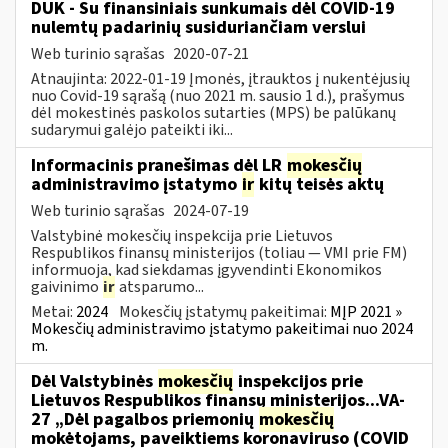
DUK - Su finansiniais sunkumais dėl COVID-19
nulemtų padarinių susiduriančiam verslui
Web turinio sąrašas
2020-07-21
Atnaujinta: 2022-01-19 Įmonės, įtrauktos į nukentėjusių
nuo Covid-19 sąrašą (nuo 2021 m. sausio 1 d.), prašymus
dėl mokestinės paskolos sutarties (MPS) be palūkanų
sudarymui galėjo pateikti iki...
Informacinis pranešimas dėl LR
mokesčių
administravimo įstatymo
ir
kitų teisės aktų
Web turinio sąrašas
2024-07-19
Valstybinė mokesčių inspekcija prie Lietuvos
Respublikos finansų ministerijos (toliau — VMI prie FM)
informuoja, kad siekdamas įgyvendinti Ekonomikos
gaivinimo
ir
atsparumo...
Metai:
2024
Mokesčių įstatymų pakeitimai:
MĮP 2021 »
Mokesčių administravimo įstatymo pakeitimai nuo 2024
m.
Dėl Valstybinės
mokesčių
inspekcijos prie
Lietuvos Respublikos finansų ministerijos...VA-
27 „Dėl pagalbos priemonių
mokesčių
mokėtojams, paveiktiems koronaviruso (COVID