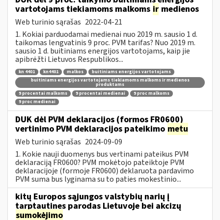
vartotojams tiekiamoms malkoms
ir
medienos
Web turinio sąrašas
2022-04-21
1. Kokiai parduodamai medienai nuo 2019 m. sausio 1 d.
taikomas lengvatinis 9 proc. PVM tarifas? Nuo 2019 m.
sausio 1 d. buitiniams energijos vartotojams, kaip jie
apibrėžti Lietuvos Respublikos...
kn 4401
kn4401
malkos
buitiniams energijos vartotojams
buitiniams energijos vartotojams tiekiamoms malkoms ir medienos
produktams
9 procentai malkoms
9 procentai medienai
9 proc malkoms
9 proc medienai
DUK dėl PVM deklaracijos (formos FR0600)
vertinimo PVM deklaracijos pateikimo
metu
Web turinio sąrašas
2024-09-09
1. Kokie nauji duomenys bus vertinami pateikus PVM
deklaraciją FR0600? PVM mokėtojo pateiktoje PVM
deklaracijoje (formoje FR0600) deklaruota pardavimo
PVM suma bus lyginama su to paties mokestinio...
kitų Europos sąjungos valstybių narių į
tarptautines parodas Lietuvoje bei akcizų
sumokėjimo