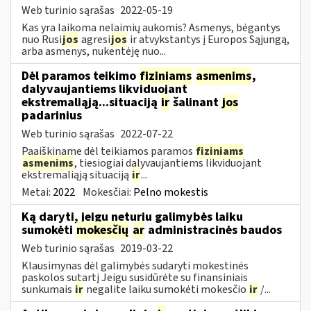
Web turinio sąrašas
2022-05-19
Kas yra laikoma nelaimių aukomis? Asmenys, bėgantys
nuo Rusi
jos
agresi
jos
ir atvykstantys į Europos Sąjungą,
arba asmenys, nukentėję nuo...
Dėl paramos teikimo
fiziniams
asmenims
,
dalyvaujantiems likviduojant
ekstremaliąją...situaciją
ir
šalinant
jos
padarinius
Web turinio sąrašas
2022-07-22
Paaiškiname dėl teikiamos paramos
fiziniams
asmenims
, tiesiogiai dalyvaujantiems likviduojant
ekstremaliąją situaciją
ir
...
Metai:
2022
Mokesčiai:
Pelno mokestis
Ką daryti, jeigu neturiu galimybės laiku
sumokėti
mokesčių
ar
administracinės baudos
Web turinio sąrašas
2019-03-22
Klausimynas dėl galimybės sudaryti mokestinės
paskolos sutartį Jeigu susidūrėte su finansiniais
sunkumais
ir
negalite laiku sumokėti mokesčio
ir
/...