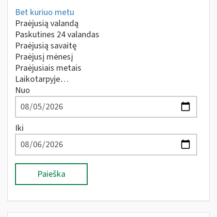
Bet kuriuo metu
Praėjusią valandą
Paskutines 24 valandas
Praėjusią savaitę
Praėjusį mėnesį
Praėjusiais metais
Laikotarpyje…
Nuo
Iki
Paieška