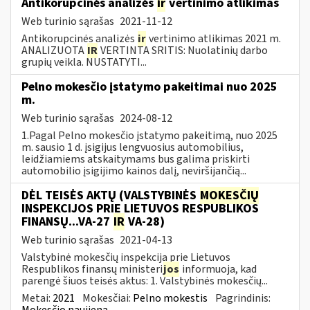
Antikorupcinės analizės
ir
vertinimo atlikimas
Web turinio sąrašas
2021-11-12
Antikorupcinės analizės
ir
vertinimo atlikimas 2021 m.
ANALIZUOTA
IR
VERTINTA SRITIS: Nuolatinių darbo
grupių veikla. NUSTATYTI...
Pelno mokesčio įstatymo pakeitimai nuo 2025
m.
Web turinio sąrašas
2024-08-12
1.Pagal Pelno mokesčio įstatymo pakeitimą, nuo 2025
m. sausio 1 d. įsigijus lengvuosius automobilius,
leidžiamiems atskaitymams bus galima priskirti
automobilio įsigijimo kainos dalį, neviršijančią...
DĖL TEISĖS AKTŲ (VALSTYBINĖS
MOKESČIŲ
INSPEKCIJOS PRIE LIETUVOS RESPUBLIKOS
FINANSŲ...VA-27
IR
VA-28)
Web turinio sąrašas
2021-04-13
Valstybinė mokesčių inspekcija prie Lietuvos
Respublikos finansų ministeri
jos
informuoja, kad
parengė šiuos teisės aktus: 1. Valstybinės mokesčių...
Metai:
2021
Mokesčiai:
Pelno mokestis
Pagrindinis:
Mokesčio naujiena