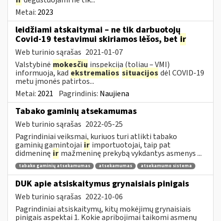
Metai:
2023
leidžiami atskaitymai – ne tik darbuotojų
Covid-19 testavimui skiriamos lėšos, bet
ir
Web turinio sąrašas
2021-01-07
Valstybinė
mokesčių
inspekcija (toliau – VMI)
informuoja, kad
ekstremalios
situacijos
dėl COVID-19
metu įmonės patirtos...
Metai:
2021
Pagrindinis:
Naujiena
Tabako gaminių atsekamumas
Web turinio sąrašas
2022-05-25
Pagrindiniai veiksmai, kuriuos turi atlikti tabako
gaminių gamintojai
ir
importuotojai, taip pat
didmeninę
ir
mažmeninę prekybą vykdantys asmenys ...
tabako gaminių atsekamumas
atsekamumas
atsekamumo sistema
DUK apie atsiskaitymus grynaisiais pinigais
Web turinio sąrašas
2022-10-06
Pagrindiniai atsiskaitymų, kitų mokėjimų grynaisiais
pinigais aspektai 1. Kokie apribojimai taikomi asmenų