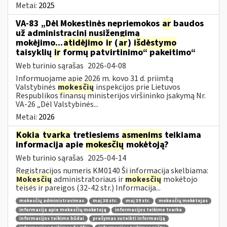
Metai:
2025
VA-83 „Dėl Mokestinės nepriemokos
ar
baudos
už administracinį nusižengimą
mokėjimo...
atidėjimo
ir
(
ar
)
išdėstymo
taisyklių
ir
formų patvirtinimo“ pakeitimo“
Web turinio sąrašas
2026-04-08
Informuojame apie 2026 m. kovo 31 d. priimtą
Valstybinės
mokesčių
inspekcijos prie Lietuvos
Respublikos finansų ministerijos viršininko įsakymą Nr.
VA-26 „Dėl Valstybinės...
Metai:
2026
Kokia
tvarka
tretiesiems
asmenims
teikiama
informacija apie
mokesčių
mokėtoją?
Web turinio sąrašas
2025-04-14
Registracijos numeris KM0140 Ši informacija skelbiama:
Mokesčių
administratoriaus ir
mokesčių
mokėtojo
teisės ir pareigos (32-42 str.) Informacija...
mokesčių administravimas
maį 38 str.
maį 39 str.
mokesčių mokėtojas
informacija apie mokesčių mokėtoją
informacijos teikimo tvarka
informacijos teikimo būdai
prašymas suteikti informaciją