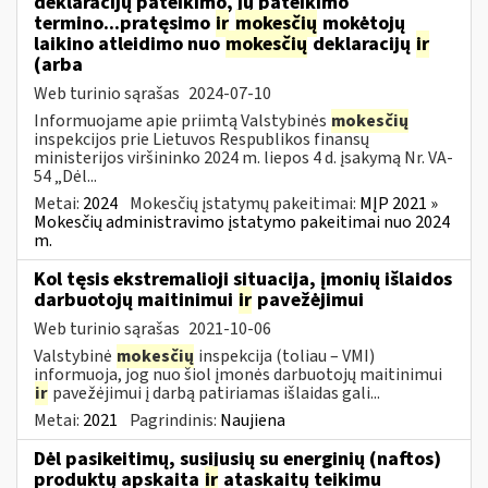
deklaracijų pateikimo, jų pateikimo
termino...pratęsimo
ir
mokesčių
mokėtojų
laikino atleidimo nuo
mokesčių
deklaracijų
ir
(arba
Web turinio sąrašas
2024-07-10
Informuojame apie priimtą Valstybinės
mokesčių
inspekcijos prie Lietuvos Respublikos finansų
ministerijos viršininko 2024 m. liepos 4 d. įsakymą Nr. VA-
54 „Dėl...
Metai:
2024
Mokesčių įstatymų pakeitimai:
MĮP 2021 »
Mokesčių administravimo įstatymo pakeitimai nuo 2024
m.
Kol tęsis ekstremalioji situacija, įmonių išlaidos
darbuotojų maitinimui
ir
pavežėjimui
Web turinio sąrašas
2021-10-06
Valstybinė
mokesčių
inspekcija (toliau – VMI)
informuoja, jog nuo šiol įmonės darbuotojų maitinimui
ir
pavežėjimui į darbą patiriamas išlaidas gali...
Metai:
2021
Pagrindinis:
Naujiena
Dėl pasikeitimų, susijusių su energinių (naftos)
produktų apskaita
ir
ataskaitų teikimu