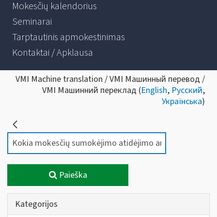
Mokesčių kalendorius
Seminarai
Tarptautinis apmokestinimas
Kontaktai / Apklausa
VMI Machine translation / VMI Машинный перевод /
VMI Машинний переклад (
English
,
Русский
,
Українська
)
Paieška
Kategorijos