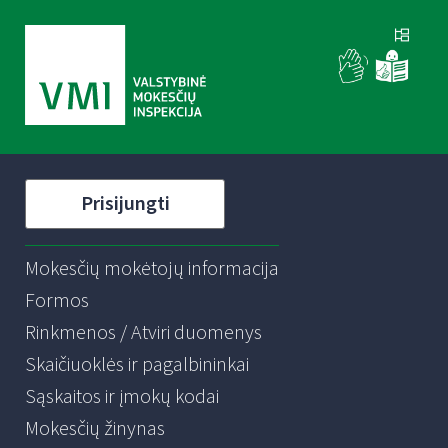
Prisijungti
Mokesčių mokėtojų informacija
Formos
Rinkmenos / Atviri duomenys
Skaičiuoklės ir pagalbininkai
Sąskaitos ir įmokų kodai
Mokesčių žinynas