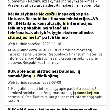
duomenys » Pažymų užsakymas ir prašymų teikimas »
Prašymas atidėti arba išdėstyti mokestinę nepriemoką
Dėl Valstybinės
Mokesčių
Inspekcijos prie
Lietuvos Respublikos finansų ministerijos...VA-
80 „Dėl laikino konsultacijų
ir
informacijos
teikimo pokalbių neįrašančiais
telefonais...valstybės lygio ekstremaliosios
situacijos
metu
“ patvirtinimo
Web turinio sąrašas
2020-11-18
Atnaujinimo data: 2020-11-18 Valstybinė mokesčių
inspekcija prie Lietuvos Respublikos finansų ministerijos
informuoja, kad Valstybinės mokesčių inspekcijos prie
Lietuvos Respublikos finansų...
DUK apie administracines baudas, jų
sumokėjimą
ir
išieškojimą
Web turinio sąrašas
2022-03-09
1. Kur galima rasti informaciją apie paskirtų baudų už
administracinius nusižengimus sumas, jų
sumokėjimo
terminus? Paaiškinimus, kur galite rasti informaciją apie
paskirtų...
DUK dėl 9 proc. taikymo buitiniams energijos