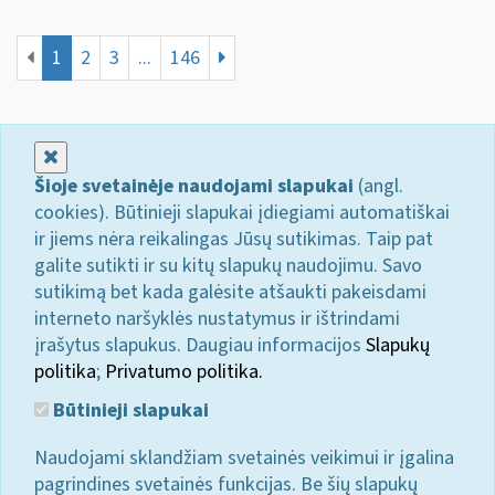
1
2
3
...
146
Uždaryti
Šioje svetainėje naudojami slapukai
(angl.
cookies). Būtinieji slapukai įdiegiami automatiškai
ir jiems nėra reikalingas Jūsų sutikimas. Taip pat
galite sutikti ir su kitų slapukų naudojimu. Savo
sutikimą bet kada galėsite atšaukti pakeisdami
interneto naršyklės nustatymus ir ištrindami
įrašytus slapukus. Daugiau informacijos
Slapukų
politika
;
Privatumo politika.
Būtinieji slapukai
Naudojami sklandžiam svetainės veikimui ir įgalina
pagrindines svetainės funkcijas. Be šių slapukų