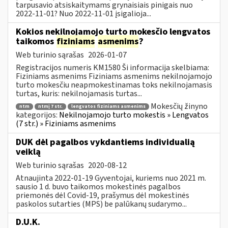
tarpusavio atsiskaitymams grynaisiais pinigais nuo
2022-11-01? Nuo 2022-11-01 įsigalioja...
Kokios nekilnojamojo turto mokesčio lengvatos
taikomos
fiziniams
asmenims
?
Web turinio sąrašas
2026-01-07
Registracijos numeris KM1580 Ši informacija skelbiama:
Fiziniams asmenims Fiziniams asmenims nekilnojamojo
turto mokesčiu neapmokestinamas toks nekilnojamasis
turtas, kuris: nekilnojamasis turtas...
Mokesčių žinyno
ntm
ntmį 7 str.
lengvatos fiziniams asmenims
kategorijos:
Nekilnojamojo turto mokestis » Lengvatos
(7 str.) » Fiziniams asmenims
DUK dėl pagalbos vykdantiems individualią
veiklą
Web turinio sąrašas
2020-08-12
Atnaujinta 2022-01-19 Gyventojai, kuriems nuo 2021 m.
sausio 1 d. buvo taikomos mokestinės pagalbos
priemonės dėl Covid-19, prašymus dėl mokestinės
paskolos sutarties (MPS) be palūkanų sudarymo...
D.U.K.