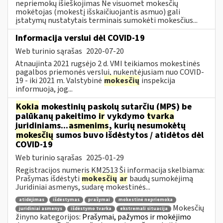
nepriemokų išieškojimas Ne visuomet mokesčių
mokėtojas (mokestį išskaičiuojantis asmuo) gali
įstatymų nustatytais terminais sumokėti mokesčius...
Informacija verslui dėl COVID-19
Web turinio sąrašas
2020-07-20
Atnaujinta 2021 rugsėjo 2 d. VMI teikiamos mokestinės
pagalbos priemonės verslui, nukentėjusiam nuo COVID-
19 - iki 2021 m. Valstybinė
mokesčių
inspekcija
informuoja, jog...
Kokia
mokestinių paskolų sutarčių (MPS) be
palūkanų pakeitimo
ir
vykdymo
tvarka
juridiniams...
asmenims
, kurių nesumokėtų
mokesčių
sumos buvo išdėstytos / atidėtos dėl
COVID-19
Web turinio sąrašas
2025-01-29
Registracijos numeris KM2513 Ši informacija skelbiama:
Prašymas išdėstyti
mokesčių
ar
baudų sumokėjimą
Juridiniai asmenys, sudarę mokestinės...
atidėjimas
išdėstymas
prašymai
mokestinė nepriemoka
Mokesčių
juridiniai asmenys
išdėstymo tvarka
ekstremali situacija
žinyno kategorijos:
Prašymai, pažymos ir mokėjimo