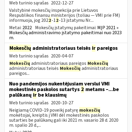
Web turinio sąrašas
2022-12-27
Valstybinė mokesčių inspekcija prie Lietuvos
Respublikos finansų ministerijos (toliau — VMI prie FM)
informuoja, jog 202
2
-1
2
-13 įstatymu Nr....
Metai:
2022
Mokesčių įstatymų pakeitimai:
MĮP 2021 »
Mokesčių administravimo įstatymo pakeitimai nuo 2023
m.
Mokesčių
administratoriaus teisės
ir
pareigos
Web turinio sąrašas
2020-04-07
Mokesčių
administratoriaus pareigos
Mokesčių
administratoriaus teisės
Mokesčių
administratoriaus
pareigos...
Nuo pandemijos nukentėjusiam verslui VMI
mokestinės paskolos sutartys
2
metams –...be
palūkanų
ir
be klausimų
Web turinio sąrašas
2020-10-27
Neigiamą COVID-19 poveikį patyrę
mokesčių
mokėtojai, kreiptis į VMI dėl mokestinės paskolos
sutarties be palūkanų gali iki 2021 m. vasario 28 d. 2020
m. spalio 20 d.,...