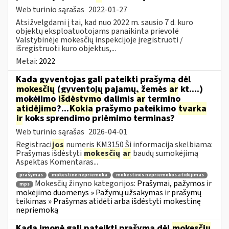
Web turinio sąrašas
2022-01-27
Atsižvelgdami į tai, kad nuo 2022 m. sausio 7 d. kuro
objektų eksploatuotojams panaikinta prievolė
Valstybinėje mokesčių inspekcijoje įregistruoti /
išregistruoti kuro objektus,...
Metai:
2022
Kada gyventojas gali pateikti prašymą dėl
mokesčių
(gyventojų pajamų, žemės
ar
kt....)
mokėjimo
išdėstymo
dalimis
ar
termino
atidėjimo
?...
Kokia
prašymo pateikimo
tvarka
ir
koks sprendimo priėmimo terminas?
Web turinio sąrašas
2026-04-01
Registraci
jos
numeris KM3150 Ši informacija skelbiama:
Prašymas išdėstyti
mokesčių
ar
baudų sumokėjimą
Aspektas Komentaras...
prašymas
mokestinė nepriemoka
mokestinės nepriemokos atidėjimas
Mokesčių žinyno kategorijos:
Prašymai, pažymos ir
mps
mokėjimo duomenys » Pažymų užsakymas ir prašymų
teikimas » Prašymas atidėti arba išdėstyti mokestinę
nepriemoką
Kada įmonė gali pateikti prašymą dėl
mokesčių