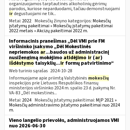
organizuojamos tarptautinės alkoholinių gėrimų
parodos, kuriose neparduodami, tačiau demonstruojami
ir
degustuojami ne tik...
Metai:
2022
Mokesčių žinyno kategorijos:
Mokesčių
įstatymų pakeitimai » Mokesčių įstatymų pakeitimai
2022 metais » Akcizų pakeitimai 2022 m.
Informacinis pranešimas „Dėl VMI prie FM
viršininko įsakymo „Dėl Mokestinės
nepriemokos
ar
...baudos už administracinį
nusižengimą mokėjimo
atidėjimo
ir
(
ar
)
išdėstymo
taisyklių...
ir
formų patvirtinimo“
Web turinio sąrašas
2024-10-28
Informuojame apie priimtą Valstybinės
mokesčių
inspekcijos prie Lietuvos Respublikos finansų
ministerijos viršininko 2024 m. spalio 23 d. įsakymą Nr.
VA-83 „Dėl mokestinės...
Metai:
2024
Mokesčių įstatymų pakeitimai:
MĮP 2021 »
Mokesčių administravimo įstatymo pakeitimai nuo 2024
m.
Vieno langelio prievolės, administruojamos VMI
nuo 2026-06-30