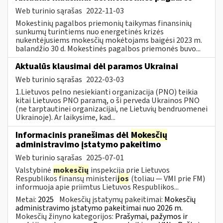
Web turinio sąrašas
2022-11-03
Mokestinių pagalbos priemonių taikymas finansinių
sunkumų turintiems nuo energetinės krizės
nukentėjusiems mokesčių mokėtojams baigėsi 2023 m.
balandžio 30 d. Mokestinės pagalbos priemonės buvo...
Aktualūs klausimai dėl paramos Ukrainai
Web turinio sąrašas
2022-03-03
1.Lietuvos pelno nesiekianti organizacija (PNO) teikia
kitai Lietuvos PNO paramą, o ši perveda Ukrainos PNO
(ne tarptautinei organizacijai, ne Lietuvių bendruomenei
Ukrainoje). Ar laikysime, kad...
Informacinis pranešimas dėl
Mokesčių
administravimo įstatymo pakeitimo
Web turinio sąrašas
2025-07-01
Valstybinė
mokesčių
inspekcija prie Lietuvos
Respublikos finansų ministeri
jos
(toliau — VMI prie FM)
informuoja apie priimtus Lietuvos Respublikos...
Metai:
2025
Mokesčių įstatymų pakeitimai:
Mokesčių
administravimo įstatymo pakeitimai nuo 2026 m.
Mokesčių žinyno kategorijos:
Prašymai, pažymos ir