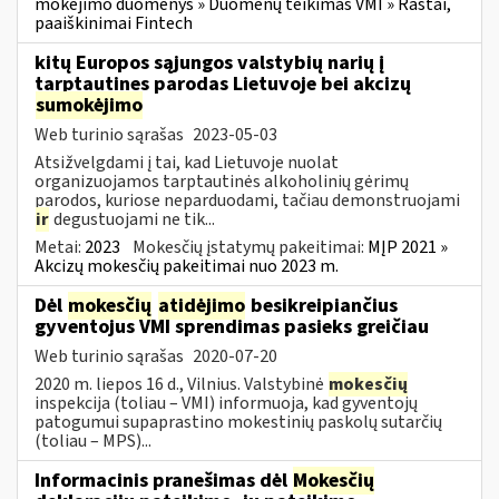
mokėjimo duomenys » Duomenų teikimas VMI » Raštai,
paaiškinimai Fintech
kitų Europos sąjungos valstybių narių į
tarptautines parodas Lietuvoje bei akcizų
sumokėjimo
Web turinio sąrašas
2023-05-03
Atsižvelgdami į tai, kad Lietuvoje nuolat
organizuojamos tarptautinės alkoholinių gėrimų
parodos, kuriose neparduodami, tačiau demonstruojami
ir
degustuojami ne tik...
Metai:
2023
Mokesčių įstatymų pakeitimai:
MĮP 2021 »
Akcizų mokesčių pakeitimai nuo 2023 m.
Dėl
mokesčių
atidėjimo
besikreipiančius
gyventojus VMI sprendimas pasieks greičiau
Web turinio sąrašas
2020-07-20
2020 m. liepos 16 d., Vilnius. Valstybinė
mokesčių
inspekcija (toliau – VMI) informuoja, kad gyventojų
patogumui supaprastino mokestinių paskolų sutarčių
(toliau – MPS)...
Informacinis pranešimas dėl
Mokesčių