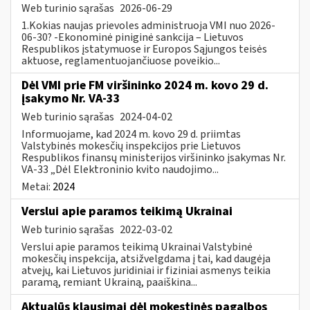
Web turinio sąrašas
2026-06-29
1.Kokias naujas prievoles administruoja VMI nuo 2026-
06-30? -Ekonominė piniginė sankcija – Lietuvos
Respublikos įstatymuose ir Europos Sąjungos teisės
aktuose, reglamentuojančiuose poveikio...
Dėl VMI prie FM viršininko 2024 m. kovo 29 d.
įsakymo Nr. VA-33
Web turinio sąrašas
2024-04-02
Informuojame, kad 2024 m. kovo 29 d. priimtas
Valstybinės mokesčių inspekcijos prie Lietuvos
Respublikos finansų ministerijos viršininko įsakymas Nr.
VA-33 „Dėl Elektroninio kvito naudojimo...
Metai:
2024
Verslui apie paramos teikimą Ukrainai
Web turinio sąrašas
2022-03-02
Verslui apie paramos teikimą Ukrainai Valstybinė
mokesčių inspekcija, atsižvelgdama į tai, kad daugėja
atvejų, kai Lietuvos juridiniai ir fiziniai asmenys teikia
paramą, remiant Ukrainą, paaiškina...
Aktualūs klausimai dėl mokestinės pagalbos