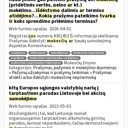
(pridėtinės vertės, pelno
ar
kt.)
mokėjimo...
išdėstymo
dalimis
ar
termino
atidėjimo
?...
Kokia
prašymo pateikimo
tvarka
ir
koks sprendimo priėmimo terminas?
Web turinio sąrašas
2026-04-01
Registraci
jos
numeris KM1453 Ši informacija skelbiama:
Prašymas išdėstyti
mokesčių
ar
baudų sumokėjimą
Aspektas Komentaras...
atidėjimas
išdėstymas
sumokėjimas
mokestinė nepriemoka
maį 88 str.
mokestinės nepriemokos atidėjimas
Mokesčių žinyno
mokestinės nepriemokos išdėstymas
kategorijos:
Prašymai, pažymos ir mokėjimo duomenys
» Pažymų užsakymas ir prašymų teikimas » Prašymas
atidėti arba išdėstyti mokestinę nepriemoką
kitų Europos sąjungos valstybių narių į
tarptautines parodas Lietuvoje bei akcizų
sumokėjimo
Web turinio sąrašas
2023-05-03
Atsižvelgdami į tai, kad Lietuvoje nuolat
organizuojamos tarptautinės alkoholinių gėrimų
parodos, kuriose neparduodami, tačiau demonstruojami
ir
degustuojami ne tik...