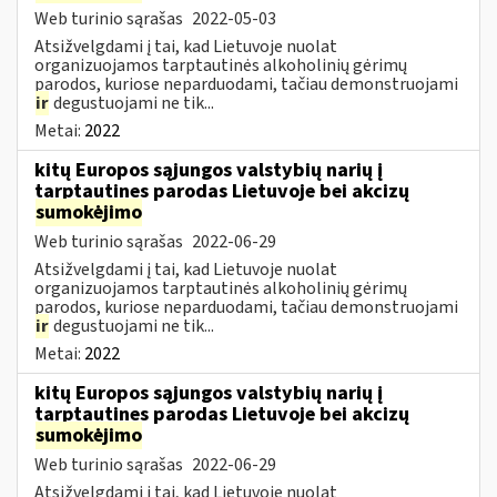
Web turinio sąrašas
2022-05-03
Atsižvelgdami į tai, kad Lietuvoje nuolat
organizuojamos tarptautinės alkoholinių gėrimų
parodos, kuriose neparduodami, tačiau demonstruojami
ir
degustuojami ne tik...
Metai:
2022
kitų Europos sąjungos valstybių narių į
tarptautines parodas Lietuvoje bei akcizų
sumokėjimo
Web turinio sąrašas
2022-06-29
Atsižvelgdami į tai, kad Lietuvoje nuolat
organizuojamos tarptautinės alkoholinių gėrimų
parodos, kuriose neparduodami, tačiau demonstruojami
ir
degustuojami ne tik...
Metai:
2022
kitų Europos sąjungos valstybių narių į
tarptautines parodas Lietuvoje bei akcizų
sumokėjimo
Web turinio sąrašas
2022-06-29
Atsižvelgdami į tai, kad Lietuvoje nuolat