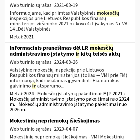
Web turinio sąrašas
2021-03-19
Informuojame, kad priimtas Valstybinės
mokesčių
inspekcijos prie Lietuvos Respublikos finansų
ministerijos viršininko 2021 m. kovo 4 d. įsakymas Nr. VA-
14 „Dėl Valstybinės...
Metai:
2021
Informacinis pranešimas dėl LR
mokesčių
administravimo įstatymo
ir
kitų teisės aktų
Web turinio sąrašas
2024-08-26
Valstybinė mokesčių inspekcija prie Lietuvos
Respublikos finansų ministerijos (toliau — VMI prie FM)
informuoja, kad siekdamas įgyvendinti Ekonomikos
gaivinimo
ir
atsparumo...
Metai:
2024
Mokesčių įstatymų pakeitimai:
MĮP 2021 »
Mokesčių administravimo įstatymo pakeitimai nuo 2024
m.
Mokesčių administravimo įstatymo pakeitimai nuo
2026 m.
Mokestinių nepriemokų išieškojimas
Web turinio sąrašas
2020-04-07
Mokestinių nepriemokų išieškojimas - VMI Mokestinių