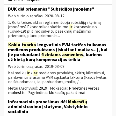
DUK dėl priemonės "Subsidijos įmonėms"
Web turinio sąrašas
2020-08-12
1. Koks teisės aktas reglamentuoja subsidijų skyrimą
įmonėms? Ekonomikos skatinimo
ir
koronaviruso
(Covid-19) plitimo sukeltų pasekmių mažinimo
priemonių plano priemonės...
Kokia
tvarka
lengvatinis PVM tarifas taikomas
medienos produktams (įskaitant malkas...), kai
jie parduodami
fiziniams
asmenims
, kuriems
už kietą kurą kompensacijas teikia
Web turinio sąrašas
2019-03-08
Kai malkų
ir
/
ar
medienos produktų, skirtų kūrenimui,
pardavimui išrašoma PVM sąskaita faktūra (kasos kvitas
neišduodamas), tai parduodamų malkų /...
Metai (Archyvas):
2019
Mokesčiai:
Pridėtinės vertės
mokestis
Pagrindinis:
Mokesčių pakeitimai
Informacinis pranešimas dėl
Mokesčių
administravimo įstatymo, Valstybinio
socialinio