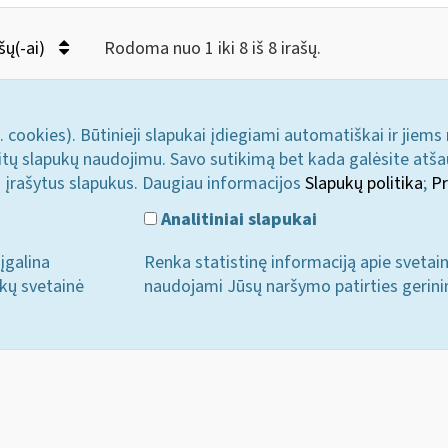
šų(-ai)
Rodoma nuo 1 iki 8 iš 8 irašų.
. cookies). Būtinieji slapukai įdiegiami automatiškai ir jiems
u kitų slapukų naudojimu. Savo sutikimą bet kada galėsite atš
i įrašytus slapukus. Daugiau informacijos
Slapukų politika
;
Pr
Analitiniai slapukai
įgalina
Renka statistinę informaciją apie svetai
ukų svetainė
naudojami Jūsų naršymo patirties gerini