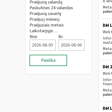
d. kei
Praėjusią valandą
Metai
Paskutines 24 valandas
pakei
Praėjusią savaitę
Praėjusį mėnesį
Praėjusiais metais
Dėl 
Laikotarpyje…
Web t
Nuo
Iki
Infor
nusta
Metai
pakei
Paieška
Dėl 
Web t
Infor
finan
Metai
pakei
Dėl 