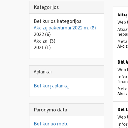
Kategorijos
kitų
Bet kurios kategorijos
Web t
Akcizų pakeitimai 2022 m.
(8)
Atsiž
2022
(6)
nepa
Akcizai
(3)
Metai
Akciz
2021
(1)
Dėl 
Web t
Aplankai
Infor
finan
Bet kurį aplanką
Metai
Akciz
Dėl 
Parodymo data
Web t
Bet kuriuo metu
Infor