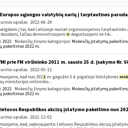
 Europos sąjungos valstybių narių į tarptautines paroda
urinio sąrašas
2022-06-29
velgdami į tai, kad Lietuvoje nuolat organizuojamos tarptautinės 
rduodami, tačiau demonstruojami
ir
degustuojami ne tik...
:
2022
Mokesčių žinyno kategorijos:
Mokesčių įstatymų pakeitima
ų pakeitimai 2022 m.
VMI prie FM viršininko 2011 m. sausio 25 d. įsakymo Nr. 
urinio sąrašas
2022-05-12
muojame, kad nuo 202
2
m. gegužės 5 d. įsigaliojo Valstybinės
mok
sų ministerijos viršininko...
:
2022
Mokesčių žinyno kategorijos:
Mokesčių įstatymų pakeitima
ų pakeitimai 2022 m.
Lietuvos Respublikos akcizų įstatymo pakeitimo nuo 202
urinio sąrašas
2021-12-02
muojame, kad, vadovaujantis Lietuvos Respublikos akcizų įstatymo 