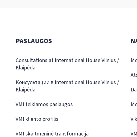
PASLAUGOS
N
Consultations at International House Vilnius /
Mo
Klaipėda
At
Консультации в International House Vilnius /
Klaipėda
Da
VMI teikiamos paslaugos
Mo
VMI kliento profilis
Vi
VMI skaitmeninė transformacija
VM