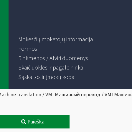
Mokesčių mokėtojų informacija
Formos
Rinkmenos / Atviri duomenys
Skaičiuoklės ir pagalbininkai
Sąskaitos ir įmokų kodai
Machine translation / VMI Машинный перевод / VMI Машин
Paieška