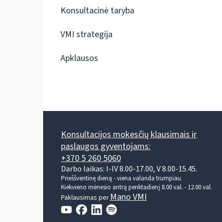
Konsultacinė taryba
VMI strategija
Apklausos
Konsultacijos mokesčių klausimais ir
paslaugos gyventojams:
+370 5 260 5060
Darbo laikas: I-IV 8.00-17.00, V 8.00-15.45.
Prieššventinę dieną - viena valanda trumpiau.
Kiekvieno mėnesio antrą penktadienį 8.00 val. - 12.00 val.
Mano VMI
Paklausimas per