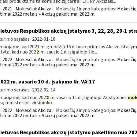
čiasi produktams taikomi akcizų tarifai: Eil. Nr. Akcizais...
:
2021
Mokesčiai:
Akcizai
Mokesčių žinyno kategorijos:
Mokesčių 
timai 2022 metais » Akcizų pakeitimai 2022 m.
Lietuvos Respublikos akcizų įstatymo 3, 22, 28, 29-1 str
urinio sąrašas
2022-01-10
muojame, kad 2021 m. gruodžio 16 d. buvo priimtas Akcizų įstatym
tyta, kad nuo 202
2
m. sausio 1 d. įsigaliojo šie...
:
2022
Mokesčiai:
Akcizai
Mokesčių žinyno kategorijos:
Mokesčių 
timai 2022 metais » Akcizų pakeitimai 2022 m.
2022 m. vasario 10 d. įsakymo Nr. VA-17
urinio sąrašas
2022-02-14
muojame, kad nuo 202
2
m. vasario 11 d. įsigaliojo Valstybinės
mok
sų ministerijos viršininko...
:
2022
Mokesčiai:
Akcizai
Mokesčių žinyno kategorijos:
Mokesčių 
timai 2022 metais » Akcizų pakeitimai 2022 m.
Lietuvos Respublikos akcizų įstatymo pakeitimo nuo 2022