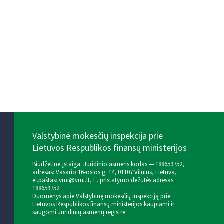
Valstybinė mokesčių inspekcija prie
Lietuvos Respublikos finansų ministerijos
Biudžetinė įstaiga. Juridinio asmens kodas — 188659752,
adresas: Vasario 16-osios g. 14, 01107 Vilnius, Lietuva,
el.paštas:
vmi@vmi.lt
, E. pristatymo dėžutės adresas
188659752
Duomenys apie Valstybinę mokesčių inspekciją prie
Lietuvos Respublikos finansų ministerijos kaupiami ir
saugomi Juridinių asmenų registre