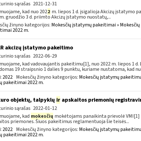
urinio sąrašas
2021-12-31
muojame, kad nuo 202
2
m. liepos 1 d. įsigalioja Akcizų įstatymo p
m. gruodžio 3 d. priimto Akcizų įstatymo nuostatų,...
čių žinyno kategorijos:
Mokesčių įstatymų pakeitimai » Mokesčių 
timai 2022 m.
LR akcizų įstatymo pakeitimo
urinio sąrašas
2022-06-29
muojame, kad vadovaujantis pakeitimu[1], nuo 2022 m. liepos 1 d.
domas 19 straipsnio 1 dalies 9 punktu, kuriame nustatoma, kad nuo
:
2022
Mokesčių žinyno kategorijos:
Mokesčių įstatymų pakeitima
ų pakeitimai 2022 m.
kuro objektų, talpyklų
ir
apskaitos priemonių registravi
urinio sąrašas
2022-01-12
rmuojame, kad
mokesčių
mokėtojams panaikinta prievolė VMI[1] r
itos priemones. Šiuos pakeitimus reglamentuoja šie teisės...
:
2022
Mokesčių žinyno kategorijos:
Mokesčių įstatymų pakeitima
ų pakeitimai 2022 m.