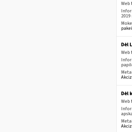
Web t
Infor
2019 
Mokes
pakei
Dėl 
Web t
Infor
papil
Metai
Akciz
Dėl 
Web t
Info
apska
Metai
Akciz