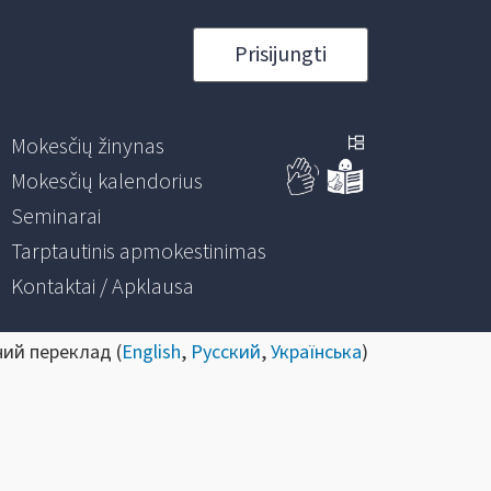
Prisijungti
Mokesčių žinynas
Mokesčių kalendorius
Seminarai
Tarptautinis apmokestinimas
Kontaktai / Apklausa
ний переклад (
English
,
Русский
,
Українська
)