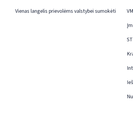
Vienas langelis prievolėms valstybei sumokėti
VM
Įm
ST
Kr
In
Ie
Nu