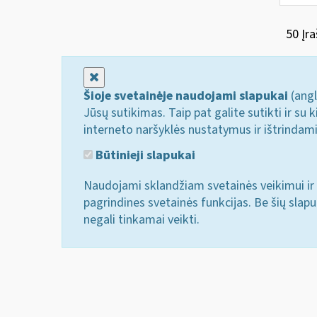
50 Įra
Uždaryti
Šioje svetainėje naudojami slapukai
(angl
Jūsų sutikimas. Taip pat galite sutikti ir s
interneto naršyklės nustatymus ir ištrindam
Būtinieji slapukai
Naudojami sklandžiam svetainės veikimui ir 
pagrindines svetainės funkcijas. Be šių slap
negali tinkamai veikti.