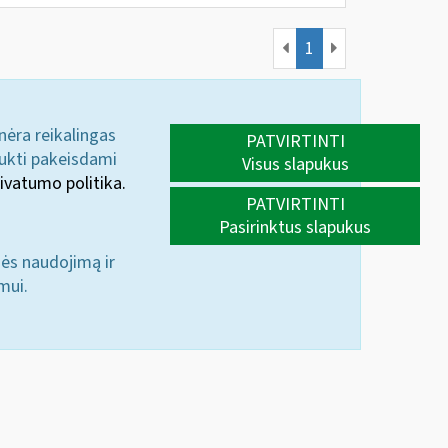
1
 nėra reikalingas
PATVIRTINTI
aukti pakeisdami
Visus slapukus
ivatumo politika.
PATVIRTINTI
Pasirinktus slapukus
nės naudojimą ir
mui.