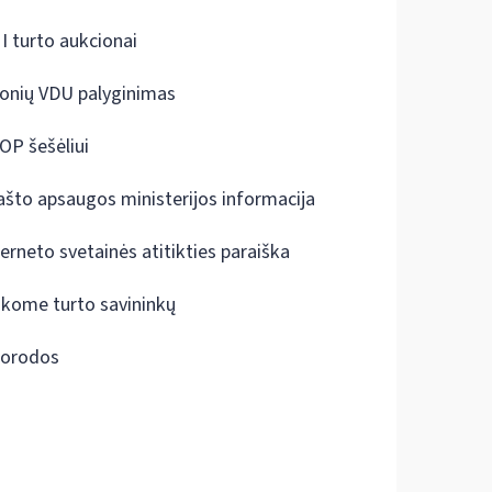
I turto aukcionai
onių VDU palyginimas
OP šešėliui
ašto apsaugos ministerijos informacija
terneto svetainės atitikties paraiška
škome turto savininkų
orodos