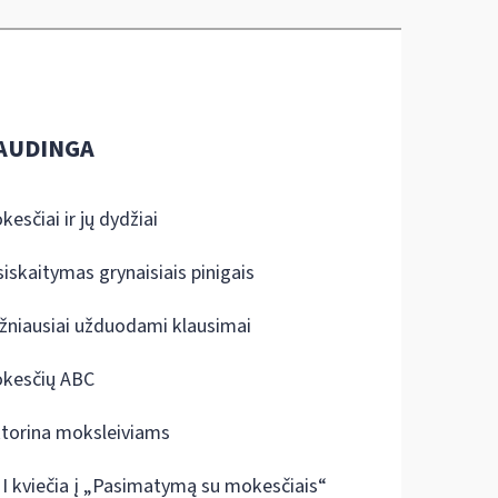
AUDINGA
kesčiai ir jų dydžiai
siskaitymas grynaisiais pinigais
žniausiai užduodami klausimai
kesčių ABC
ktorina moksleiviams
I kviečia į „Pasimatymą su mokesčiais“