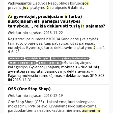
Vadovaujantis Lietuvos Respublikos korupci
jos
prevenci
jos
įstatymo
2
straipsnio 6 dalimi...
Ar
gyventojui, pradėjusiam
ir
(arba)
nustojusiam eiti pareigas valstybės
tarnyboje..., reikia deklaruoti turtą
ir
pajamas?
Web turinio sąrašas
2018-11-22
Registracijos numeris KM0134 Kandidatai į valstybės
tarnautojo pareigas, taip pat į visas kitas pareigas,
nurodytas Gyventojų turto deklaravimo įstatymo
2
str. 1
d. 6–23,...
kandidatai
valstybės tarnyba
turto ir pajamų deklaravimas
Mokesčių žinyno
nustoję eiti pareigas
paskirti į pareigas
kategorijos:
Gyventojų pajamų mokestis » Nuolatinių
gyventojų samprata, pajamos ir jų deklaravimas »
Pajamų mokesčio sumokėjimas ir deklaravimas GPM 308
iki 2018-12-31
OSS (One Stop Shop)
Web turinio sąrašas
2018-12-19
One Stop Shop (OSS) - tai sistema, kuri palengvina
mokestinių PVM prievolių vykdymą ūkio subjektams,
parduodantiems neapmokestinamiesiems
asmenims