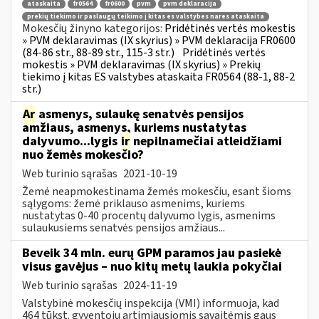
ataskaita
fr0564
fr0600
pvm
pvm deklaracija
prekių tiekimo ir paslaugų teikimo į kitas es valstybes nares ataskaita
Mokesčių žinyno kategorijos:
Pridėtinės vertės mokestis
» PVM deklaravimas (IX skyrius) » PVM deklaracija FR0600
(84-86 str., 88-89 str., 115-3 str.)
Pridėtinės vertės
mokestis » PVM deklaravimas (IX skyrius) » Prekių
tiekimo į kitas ES valstybes ataskaita FR0564 (88-1, 88-2
str.)
Ar
asmenys, sulaukę senatvės pensijos
amžiaus, asmenys, kuriems nustatytas
dalyvumo...lygis
ir
nepilnamečiai atleidžiami
nuo žemės mokesčio?
Web turinio sąrašas
2021-10-19
Žemė neapmokestinama žemės mokesčiu, esant šioms
sąlygoms: žemė priklauso asmenims, kuriems
nustatytas 0-40 procentų dalyvumo lygis, asmenims
sulaukusiems senatvės pensijos amžiaus...
Beveik 34 mln. eurų GPM paramos jau pasiekė
visus gavėjus – nuo kitų metų laukia pokyčiai
Web turinio sąrašas
2024-11-19
Valstybinė mokesčių inspekcija (VMI) informuoja, kad
464 tūkst. gyventojų artimiausiomis savaitėmis gaus