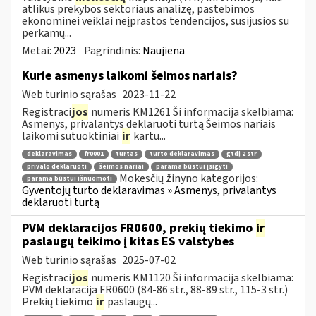
atlikus prekybos sektoriaus analizę, pastebimos
ekonominei veiklai neįprastos tendencijos, susijusios su
perkamų...
Metai:
2023
Pagrindinis:
Naujiena
Kurie asmenys laikomi šeimos nariais?
Web turinio sąrašas
2023-11-22
Registraci
jos
numeris KM1261 Ši informacija skelbiama:
Asmenys, privalantys deklaruoti turtą Šeimos nariais
laikomi sutuoktiniai
ir
kartu...
deklaravimas
fr0001
turtas
turto deklaravimas
gtdį 2 str
privalo deklaruoti
šeimos nariai
parama būstui įsigyti
Mokesčių žinyno kategorijos:
parama būstui išnuomoti
Gyventojų turto deklaravimas » Asmenys, privalantys
deklaruoti turtą
PVM deklaracijos FR0600, prekių tiekimo
ir
paslaugų teikimo į kitas ES valstybes
Web turinio sąrašas
2025-07-02
Registraci
jos
numeris KM1120 Ši informacija skelbiama:
PVM deklaracija FR0600 (84-86 str., 88-89 str., 115-3 str.)
Prekių tiekimo
ir
paslaugų...