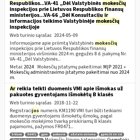
Respublikos...VA-41 „Dėl Valstybinės
mokesčių
inspekcijos prie Lietuvos Respublikos finansų
ministerijos...VA-66 „Dėl Konsultacijų
ir
informacijos teikimo Valstybinėje
mokesčių
inspekcijoje
Web turinio sąrašas
2024-05-09
Informuojame apie priimtą Valstybinės
mokesčių
inspekcijos prie Lietuvos Respublikos finansų
ministerijos viršininko 2024 m. gegužės 8 d. įsakymą Nr.
VA-41 „Dėl Valstybinės...
Metai:
2024
Mokesčių įstatymų pakeitimai:
MĮP 2021 »
Mokesčių administravimo įstatymo pakeitimai nuo 2024
m.
Ar
reikia teikti duomenis VMI apie išmokas už
pakuotes gyventojams išmokėtų B klasės
Web turinio sąrašas
2018-11-22
Registraci
jos
numeris KM1190 VMI turi būti teikiami
duomenys gyventojams išmokėtų išmokų, pagal
mokesčio mokėjimo tvarką priskiriamų B klasės
pajamoms, pažymos FR0471...
b klasė
fr0471
gpm
pakuotė
užstato sistema
gpmį 33 str 2 d
Mokesčių žinyno kategorijos:
Gyventojų