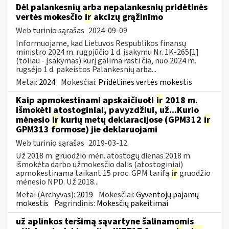
Dėl palankesnių arba nepalankesnių pridėtinės
vertės mokesčio
ir
akcizų grąžinimo
Web turinio sąrašas
2024-09-09
Informuojame, kad Lietuvos Respublikos finansų
ministro 2024 m. rugpjūčio 1 d. įsakymu Nr. 1K-265[1]
(toliau - Įsakymas) kurį galima rasti čia, nuo 2024 m.
rugsėjo 1 d. pakeistos Palankesnių arba...
Metai:
2024
Mokesčiai:
Pridėtinės vertės mokestis
Kaip apmokestinami apskaičiuoti
ir
2018 m.
išmokėti atostoginiai, pavyzdžiui, už...Kurio
mėnesio
ir
kurių metų deklaracijose (GPM312
ir
GPM313 formose) jie deklaruojami
Web turinio sąrašas
2019-03-12
Už 2018 m. gruodžio mėn. atostogų dienas 2018 m.
išmokėta darbo užmokesčio dalis (atostoginiai)
apmokestinama taikant 15 proc. GPM tarifą
ir
gruodžio
mėnesio NPD. Už 2018...
Metai (Archyvas):
2019
Mokesčiai:
Gyventojų pajamų
mokestis
Pagrindinis:
Mokesčių pakeitimai
už aplinkos teršimą sąvartyne šalinamomis