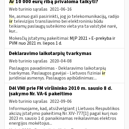
Ar
10 000 eurų ribą privaloma taikyti?
Web turinio sąrašas
2021-06-16
Ne, asmuo gali pasirinkti, jog jo telekomunikacijų, radijo
ir
televizijos transliavimo bei elektroniniu būdu
teikiamų paslaugų suteikimo vieta yra ta valstybė narė,
kur...
Mokesčių įstatymų pakeitimai:
MĮP 2021 » E-prekyba ir
PVM nuo 2021 m. liepos 1 d.
Deklaravimo laikotarpių tvarkymas
Web turinio sąrašas
2020-04-08
Paslaugos pavadinimas - Deklaravimo laikotarpių
tvarkymas. Paslaugos gavėjai - Lietuvos fiziniai
ir
juridiniai asmenys. Paslaugos apibūdinimas:...
Dėl VMI prie FM viršininko 2010 m. sausio 8 d.
įsakymo Nr. VA-6 pakeitimo
Web turinio sąrašas
2022-09-06
Informuojame, kad, atsižvelgiant į Lietuvos Respublikos
akcizų įstatymo pakeitimą Nr. XIV-777[1] pagal kurį nuo
2023 m. sausio 1 d. panaikinamas reikalavimas elektros
energijos mokėtojus...