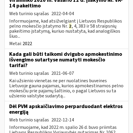
viršininko 2020 m. vasario 12 d. įsakymo Nr. VA-
14 pakeitimo
Web turinio sąrašas
2022-04-04
Informuojame, kad atsižvelgiant į Lietuvos Respublikos
pelno mokesčio įstatymo Nr.
2
, 4, 383 ir 58 straipsnių
pakeitimo įstatymą, kuriuo nustatyta, kad analogiškos
šiuo...
Metai:
2022
Kada gali būti taikomi dvigubo apmokestinimo
išvengimo sutartyse numatyti mokesčio
tarifai?
Web turinio sąrašas
2021-06-07
Kai užsienio vienetas ne per nuolatines buveines
Lietuvoje gauna pajamas, kurios apmokestinamos pelno
mokesčiu prie pajamų šaltinio, o pagal Lietuvos su ta
užsienio valstybe sudarytą...
Dėl PVM apskaičiavimo perparduodant elektros
energiją
Web turinio sąrašas
2022-12-14
Informuojame, kad 2022 m. spalio 26 d. buvo priimtas
Lietuvos Respublikos Vyriausybės nutarimas Nr. 1062