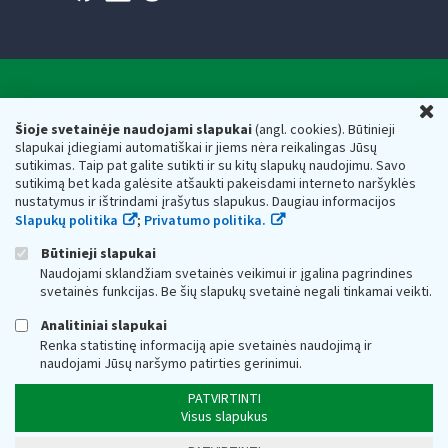
Valstybinė mokesčių inspekcija prie Lietuvos
U
Respublikos finansų ministerijos
Šioje svetainėje naudojami slapukai
(angl. cookies). Būtinieji
slapukai įdiegiami automatiškai ir jiems nėra reikalingas Jūsų
Biudžetinė įstaiga. Juridinio asmens kodas — 188659752,
sutikimas. Taip pat galite sutikti ir su kitų slapukų naudojimu. Savo
adresas: Vasario 16-osios g. 14, 01107 Vilnius, Lietuva, el.paštas:
sutikimą bet kada galėsite atšaukti pakeisdami interneto naršyklės
vmi@vmi.lt
, E. pristatymo dėžutės adresas 188659752
nustatymus ir ištrindami įrašytus slapukus. Daugiau informacijos
Duomenys apie Valstybinę mokesčių inspekciją prie Lietuvos
Slapukų politika
;
Privatumo politika.
Respublikos finansų ministerijos kaupiami ir saugomi Juridinių
asmenų registre
Būtinieji slapukai
Naudojami sklandžiam svetainės veikimui ir įgalina pagrindines
svetainės funkcijas. Be šių slapukų svetainė negali tinkamai veikti.
Analitiniai slapukai
Renka statistinę informaciją apie svetainės naudojimą ir
naudojami Jūsų naršymo patirties gerinimui.
PATVIRTINTI
Visus slapukus