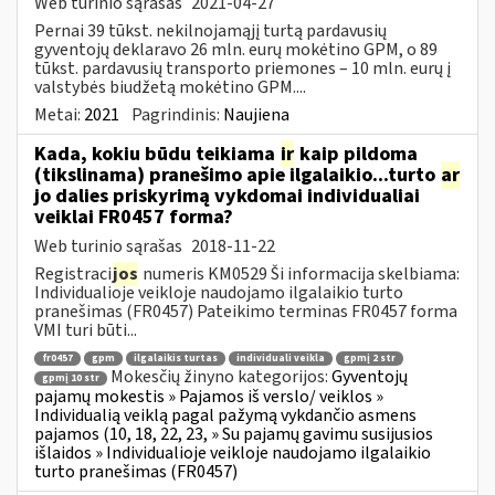
Web turinio sąrašas
2021-04-27
Pernai 39 tūkst. nekilnojamąjį turtą pardavusių
gyventojų deklaravo 26 mln. eurų mokėtino GPM, o 89
tūkst. pardavusių transporto priemones – 10 mln. eurų į
valstybės biudžetą mokėtino GPM....
Metai:
2021
Pagrindinis:
Naujiena
Kada, kokiu būdu teikiama
ir
kaip pildoma
(tikslinama) pranešimo apie ilgalaikio...turto
ar
jo dalies priskyrimą vykdomai individualiai
veiklai FR0457 forma?
Web turinio sąrašas
2018-11-22
Registraci
jos
numeris KM0529 Ši informacija skelbiama:
Individualioje veikloje naudojamo ilgalaikio turto
pranešimas (FR0457) Pateikimo terminas FR0457 forma
VMI turi būti...
fr0457
gpm
ilgalaikis turtas
individuali veikla
gpmį 2 str
Mokesčių žinyno kategorijos:
Gyventojų
gpmį 10 str
pajamų mokestis » Pajamos iš verslo/ veiklos »
Individualią veiklą pagal pažymą vykdančio asmens
pajamos (10, 18, 22, 23, » Su pajamų gavimu susijusios
išlaidos » Individualioje veikloje naudojamo ilgalaikio
turto pranešimas (FR0457)