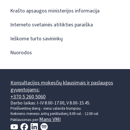
Krašto apsaugos ministerijos informacija
Interneto svetainės atitikties paraiška
Ieškome turto savininkų
Nuorodos
Konsultacijos mokesčių klausimais ir paslaugos
gyventojams:
+370 5 260 5060
Darbo laikas: I-IV 8.00-17.00, V 8.00-15.45.
Prieššventinę dieną - viena valanda trumpiau.
Kiekvieno mėnesio antrą penktadienį 8.00 val. - 12.00 val.
Mano VMI
Paklausimas per