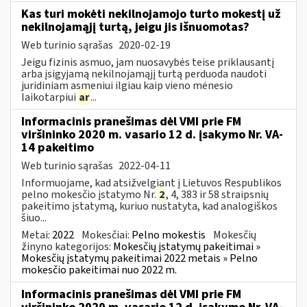
Kas turi mokėti nekilnojamojo turto mokestį už
nekilnojamąjį turtą, jeigu jis išnuomotas?
Web turinio sąrašas
2020-02-19
Jeigu fizinis asmuo, jam nuosavybės teise priklausantį
arba įsigyjamą nekilnojamąjį turtą perduoda naudoti
juridiniam asmeniui ilgiau kaip vieno mėnesio
laikotarpiui
ar
...
Informacinis pranešimas dėl VMI prie FM
viršininko 2020 m. vasario 12 d. įsakymo Nr. VA-
14 pakeitimo
Web turinio sąrašas
2022-04-11
Informuojame, kad atsižvelgiant į Lietuvos Respublikos
pelno mokesčio įstatymo Nr.
2
, 4, 383 ir 58 straipsnių
pakeitimo įstatymą, kuriuo nustatyta, kad analogiškos
šiuo...
Metai:
2022
Mokesčiai:
Pelno mokestis
Mokesčių
žinyno kategorijos:
Mokesčių įstatymų pakeitimai »
Mokesčių įstatymų pakeitimai 2022 metais » Pelno
mokesčio pakeitimai nuo 2022 m.
Informacinis pranešimas dėl VMI prie FM