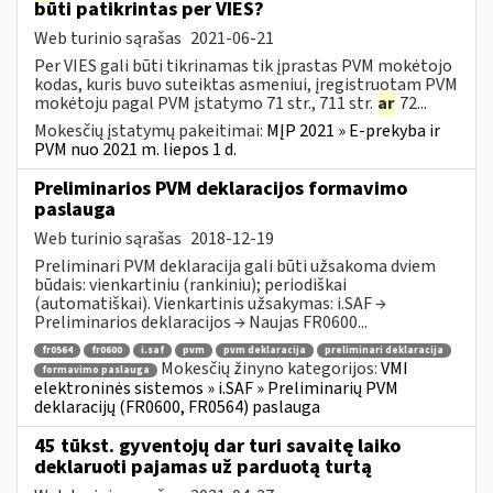
būti patikrintas per VIES?
Web turinio sąrašas
2021-06-21
Per VIES gali būti tikrinamas tik įprastas PVM mokėtojo
kodas, kuris buvo suteiktas asmeniui, įregistruotam PVM
mokėtoju pagal PVM įstatymo 71 str., 711 str.
ar
72...
Mokesčių įstatymų pakeitimai:
MĮP 2021 » E-prekyba ir
PVM nuo 2021 m. liepos 1 d.
Preliminarios PVM deklaracijos formavimo
paslauga
Web turinio sąrašas
2018-12-19
Preliminari PVM deklaracija gali būti užsakoma dviem
būdais: vienkartiniu (rankiniu); periodiškai
(automatiškai). Vienkartinis užsakymas: i.SAF →
Preliminarios deklaracijos → Naujas FR0600...
fr0564
fr0600
i.saf
pvm
pvm deklaracija
preliminari deklaracija
Mokesčių žinyno kategorijos:
VMI
formavimo paslauga
elektroninės sistemos » i.SAF » Preliminarių PVM
deklaracijų (FR0600, FR0564) paslauga
45 tūkst. gyventojų dar turi savaitę laiko
deklaruoti pajamas už parduotą turtą