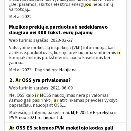
„Dėl paramos, skirtos elektros energi
jos
nebuitinių
vartotojų...
Metai:
2022
Muzikos prekių e.parduotuvė nedeklaravo
daugiau nei 300 tūkst. eurų pajamų
Web turinio sąrašas
2023-03-27
Valstybinė mokesčių inspekcija (VMI) informuoja, kad
atlikus e.parduotuvės, kurioje prekiaujama vinilinėmis
ir
kompaktinėmis plokštelėmis, audio kasetėmis bei
įvairia...
Metai:
2023
Pagrindinis:
Naujiena
2
.
Ar
OSS yra privalomas?
Web turinio sąrašas
2021-06-09
Ne, OSS kaip
ir
MOSS naudojimas nėra privalomas.
Asmuo gali pasirinkti,
ar
atitinkamas prievoles vykdyti
paprasčiau, naudojant OSS,...
Mokesčių įstatymų pakeitimai:
MĮP 2021 » E-prekyba ir
PVM nuo 2021 m. liepos 1 d.
Ar
OSS ES schemos PVM mokėtojo kodas gali