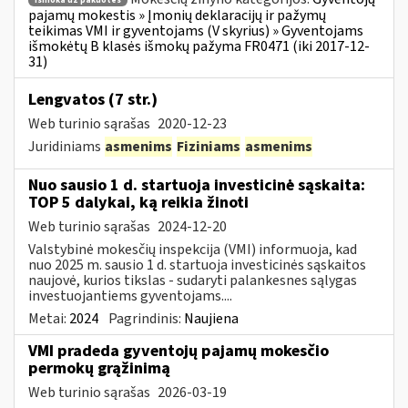
išmoka už pakuotes
pajamų mokestis » Įmonių deklaracijų ir pažymų
teikimas VMI ir gyventojams (V skyrius) » Gyventojams
išmokėtų B klasės išmokų pažyma FR0471 (iki 2017-12-
31)
Lengvatos (7 str.)
Web turinio sąrašas
2020-12-23
Juridiniams
asmenims
Fiziniams
asmenims
Nuo sausio 1 d. startuoja investicinė sąskaita:
TOP 5 dalykai, ką reikia žinoti
Web turinio sąrašas
2024-12-20
Valstybinė mokesčių inspekcija (VMI) informuoja, kad
nuo 2025 m. sausio 1 d. startuoja investicinės sąskaitos
naujovė, kurios tikslas - sudaryti palankesnes sąlygas
investuojantiems gyventojams....
Metai:
2024
Pagrindinis:
Naujiena
VMI pradeda gyventojų pajamų mokesčio
permokų grąžinimą
Web turinio sąrašas
2026-03-19