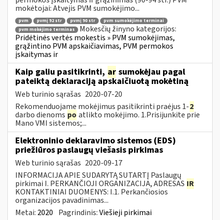
mokėtojai: Atvejis PVM sumokėjimo...
pvm
pvmį 92 str
pvmį 90 str
pvm sumokėjimo terminai
Mokesčių žinyno kategorijos:
pvm mokėjimo terminas
Pridėtinės vertės mokestis » PVM sumokėjimas,
grąžintino PVM apskaičiavimas, PVM permokos
įskaitymas ir
Kaip galiu pasitikrinti,
ar
sumokėjau pagal
pateiktą deklaraciją apskaičiuotą mokėtiną
Web turinio sąrašas
2020-07-20
Rekomenduojame mokėjimus pasitikrinti praėjus 1-
2
darbo dienoms
po
atlikto mokėjimo. 1.Prisijunkite prie
Mano VMI sistemos;...
Elektroninio deklaravimo sistemos (EDS)
priežiūros paslaugų viešasis pirkimas
Web turinio sąrašas
2020-09-17
INFORMACIJA APIE SUDARYTĄ SUTARTĮ Paslaugų
pirkimai I. PERKANČIOJI ORGANIZACIJA, ADRESAS
IR
KONTAKTINIAI DUOMENYS: I.1. Perkančiosios
organizacijos pavadinimas...
Metai:
2020
Pagrindinis:
Viešieji pirkimai