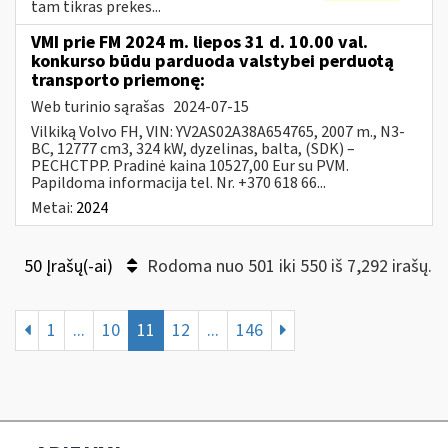
tam tikras prekes...
VMI prie FM 2024 m. liepos 31 d. 10.00 val.
konkurso būdu parduoda valstybei perduotą
transporto priemonę:
Web turinio sąrašas
2024-07-15
Vilkiką Volvo FH, VIN: YV2AS02A38A654765, 2007 m., N3-
BC, 12777 cm3, 324 kW, dyzelinas, balta, (SDK) –
PECHCTPP. Pradinė kaina 10527,00 Eur su PVM.
Papildoma informacija tel. Nr. +370 618 66...
Metai:
2024
50 Įrašų(-ai)
Rodoma nuo 501 iki 550 iš 7,292 irašų.
1
...
10
11
12
...
146