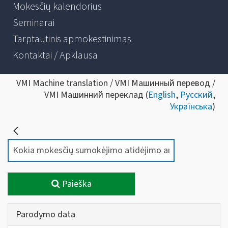
Mokesčių kalendorius
Seminarai
Tarptautinis apmokestinimas
Kontaktai / Apklausa
VMI Machine translation / VMI Машинный перевод /
VMI Машинний переклад (
English
,
Русский
,
Українська
)
Paieška
Parodymo data