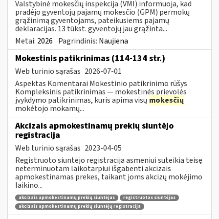
Valstybinė mokesčių inspekcija (VMI) informuoja, kad
pradėjo gyventojų pajamų mokesčio (GPM) permokų
grąžinimą gyventojams, pateikusiems pajamų
deklaracijas. 13 tūkst. gyventojų jau grąžinta...
Metai:
2026
Pagrindinis:
Naujiena
Mokestinis patikrinimas (114-134 str.)
Web turinio sąrašas
2026-07-01
Aspektas Komentarai Mokestinio patikrinimo rūšys
Kompleksinis patikrinimas — mokestinės prievolės
įvykdymo patikrinimas, kuris apima visų
mokesčių
mokėtojo mokamų...
Akcizais apmokestinamų prekių siuntėjo
registracija
Web turinio sąrašas
2023-04-05
Registruoto siuntėjo registracija asmeniui suteikia teisę
neterminuotam laikotarpiui išgabenti akcizais
apmokestinamas prekes, taikant joms akcizų mokėjimo
laikino...
akcizais apmokestinamų prekių siuntėjas
registruotas siuntėjas
akcizais apmokestinamų prekių siuntėjų registracija