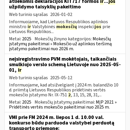
atliekomis deklaracijos KIT717 formos
ir
...
jos
užpildymo taisyklių pakeitimo
Web turinio sąrašas
2026-01-02
Informuojame, kad Lietuvos Respublikos aplinkos
ministro
ir
Valstybinės
mokesčių
inspekci
jos
prie
Lietuvos Respublikos...
Metai:
2025
Mokesčių žinyno kategorijos:
Mokesčių
įstatymų pakeitimai » Mokesčio už aplinkos teršimą
įstatymo pakeitimai nuo 2026 m.
neįsiregistravimo PVM mokėtojais, taikančiais
smulkiojo verslo schemą Lietuvoje nuo 2025-05-
01,
ir
Web turinio sąrašas
2025-05-12
Informuojame, kad atsižvelgiant į 2024 m. balandžio 10
d. priimtą Lietuvos Respublikos pridėtinės vertės
mokesčio įstatymo Nr. IX-751
2
, 13, 15, 28, 31,...
Metai:
2025
Mokesčių įstatymų pakeitimai:
MĮP 2021 »
Pridėtinės vertės mokesčio pakeitimai nuo 2025 m.
VMI prie FM 2024 m. liepos 1 d. 10.00 val.
konkurso būdu parduoda valstybei perduotą
transporto priemonę: