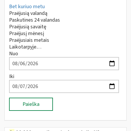
Bet kuriuo metu
Praėjusią valandą
Paskutines 24 valandas
Praėjusią savaitę
Praėjusį mėnesį
Praėjusiais metais
Laikotarpyje…
Nuo
Iki
Paieška