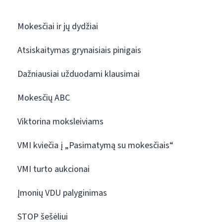
Mokesčiai ir jų dydžiai
Atsiskaitymas grynaisiais pinigais
Dažniausiai užduodami klausimai
Mokesčių ABC
Viktorina moksleiviams
VMI kviečia į „Pasimatymą su mokesčiais“
VMI turto aukcionai
Įmonių VDU palyginimas
STOP šešėliui