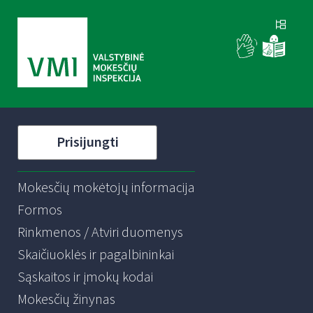
Prisijungti
Mokesčių mokėtojų informacija
Formos
Rinkmenos / Atviri duomenys
Skaičiuoklės ir pagalbininkai
Sąskaitos ir įmokų kodai
Mokesčių žinynas