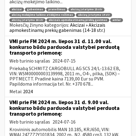
akcizų mokėjimo laikino...
akcizai
gabenimas
pranešimas
akcizų įstatymo 15 str
akcizų mokėjimo laikino atidėjimo režimas
akcizų įstatymo 14 str
akcizų įstatymo 16 str
akcizais apmokestinamų prekių gavimas
amlar
Mokesčių žinyno kategorijos:
Akcizai » Akcizais
apmokestinamų prekių gabenimas (14-18 str.)
VMI prie FM 2024 m. liepos 31 d. 11.00 val.
konkurso būdu parduoda valstybei perduotą
transporto priemonę:
Web turinio sąrašas
2024-07-15
Priekabą SCHMITZ CARGOBULL AG SCS 24/L-13.62 EB,
VIN: WSM00000003139998, 2011 m., O4-, pilka, (SDK) –
PPTMECTT. Pradinė kaina 7139,00 Eur su PVM.
Papildoma informacija tel. Nr. +370 678...
Metai:
2024
VMI prie FM 2024 m. liepos 31 d. 9.00 val.
konkurso būdu parduoda valstybei perduota
transporto priemonę:
Web turinio sąrašas
2024-07-16
Krovininis automobilis MAN 10.185, KRJ650, VIN:
WMAL24ZZZ2Y101834, 2002 m., N2, 4580 cm3, 132 kW,