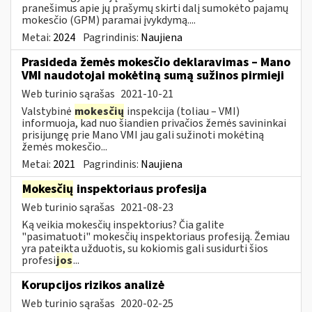
pranešimus apie jų prašymų skirti dalį sumokėto pajamų
mokesčio (GPM) paramai įvykdymą....
Metai:
2024
Pagrindinis:
Naujiena
Prasideda žemės mokesčio deklaravimas – Mano
VMI naudotojai mokėtiną sumą sužinos pirmieji
Web turinio sąrašas
2021-10-21
Valstybinė
mokesčių
inspekcija (toliau – VMI)
informuoja, kad nuo šiandien privačios žemės savininkai
prisijungę prie Mano VMI jau gali sužinoti mokėtiną
žemės mokesčio...
Metai:
2021
Pagrindinis:
Naujiena
Mokesčių
inspektoriaus profesija
Web turinio sąrašas
2021-08-23
Ką veikia mokesčių inspektorius? Čia galite
"pasimatuoti" mokesčių inspektoriaus profesiją. Žemiau
yra pateikta užduotis, su kokiomis gali susidurti šios
profesi
jos
...
Korupcijos rizikos analizė
Web turinio sąrašas
2020-02-25