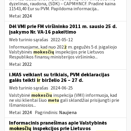
dyzelinas, raudona, (SDK) – CAPMHNCF. Pradinė kaina
11543,40 Eur su PVM. Papildoma informacija...
Metai:
2024
Dėl VMI prie FM viršininko 2011 m. sausio 25 d.
įsakymo Nr. VA-16 pakeitimo
Web turinio sąrašas
2022-05-12
Informuojame, kad nuo 202
2
m. gegužės 5 d. įsigaliojo
Valstybinės
mokesčių
inspekcijos prie Lietuvos
Respublikos finansų ministerijos viršininko...
Metai:
2022
i.MAS veikiant su trikiais, PVM deklaracijas
galės teikti
ir
birželio 26 – 27 d.
Web turinio sąrašas
2024-06-25
Valstybinė
mokesčių
inspekcija (VMI) informuoja, kad
ne visi klientai šiuo
metu
gali sklandžiai prisijungti prie
Išmaniosios...
Metai:
2024
Pagrindinis:
Naujiena
Informacinis pranešimas apie Valstybinės
mokesčių
inspekcijos prie Lietuvos