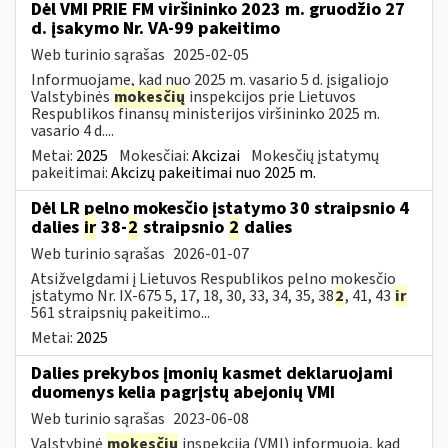
Dėl VMI PRIE FM viršininko 2023 m. gruodžio 27
d. įsakymo Nr. VA-99 pakeitimo
Web turinio sąrašas
2025-02-05
Informuojame, kad nuo 2025 m. vasario 5 d. įsigaliojo
Valstybinės
mokesčių
inspekcijos prie Lietuvos
Respublikos finansų ministerijos viršininko 2025 m.
vasario 4 d....
Metai:
2025
Mokesčiai:
Akcizai
Mokesčių įstatymų
pakeitimai:
Akcizų pakeitimai nuo 2025 m.
Dėl LR pelno mokesčio įstatymo 30 straipsnio 4
dalies
ir
38-
2
straipsnio
2
dalies
Web turinio sąrašas
2026-01-07
Atsižvelgdami į Lietuvos Respublikos pelno mokesčio
įstatymo Nr. IX-675 5, 17, 18, 30, 33, 34, 35, 38
2
, 41, 43
ir
561 straipsnių pakeitimo...
Metai:
2025
Dalies prekybos įmonių kasmet deklaruojami
duomenys kelia pagrįstų abejonių VMI
Web turinio sąrašas
2023-06-08
Valstybinė
mokesčių
inspekcija (VMI) informuoja, kad