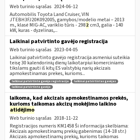
Web turinio sąrašas
2024-06-12
Automobilis Toyota Land Cruiser, VIN
JTEBH3FJ20K092005, gamybos/modelio metai – 2013
m., klasė MIG-AC, variklio tūris - 298
2
cm3, galia - 140
kW, kuras - dyzelinas,...
Laikinai patvirtinto gavėjo registracija
Web turinio sąrašas
2023-04-05
Laikinai patvirtinto gavėjo registracija asmeniui suteikia
teisę 30 kalendorinių dienų laikotarpiui komerciniams
tikslams gauti iš kitų ES valstybių narių akcizais
apmokestinamas prekes, kurioms...
laikinai patvirtinto gavėjo registracija
laikinai patvirtintas gavėjas
laikinai patvirtinto gavėjo
laikoma, kad akcizais apmokestinamos prekės,
kurioms taikomas akcizų mokėjimo laikino
atidėjimo
Web turinio sąrašas
2018-11-22
Registracijos numeris KM1458 Ši informacija skelbiama:
Akcizais apmokestinamų prekių gabenimas (14-18 str.)
Akcizais apmokestinamų prekių, kurioms taikomas