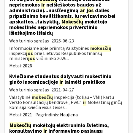
nepriemokos
ir
neišieškotos baudos už
administracinį...nusižengimą
ar
jos
dalies
pripažinimo beviltiškomis, jų revizavimo bei
apskaitos...taisyklių,
Mokesčių
mokėtojo
mokestinės nepriemokos priverstinio
išieškojimo išlaidų
Web turinio sąrašas
2026-06-23
Informuojame apie priimtą Valstybinės
mokesčių
inspekci
jos
prie Lietuvos Respublikos finansų
ministeri
jos
viršininko 2026...
Metai:
2026
Kviečiame studentus dalyvauti mokestinio
ginčo inscenizacijoje
ir
laimėti praktikos
Web turinio sąrašas
2021-04-27
Valstybinė
mokesčių
inspekcija (toliau – VMI) kartu
Verslo konsultacijų bendrovė „PwC“
ir
Mokestinių ginčų
komisija kviečia visus teisės...
Metai:
2021
Pagrindinis:
Naujiena
Mokesčių
mokėtojų elektroninio švietimo,
konsultavimo
ir
informavimo paslaugų