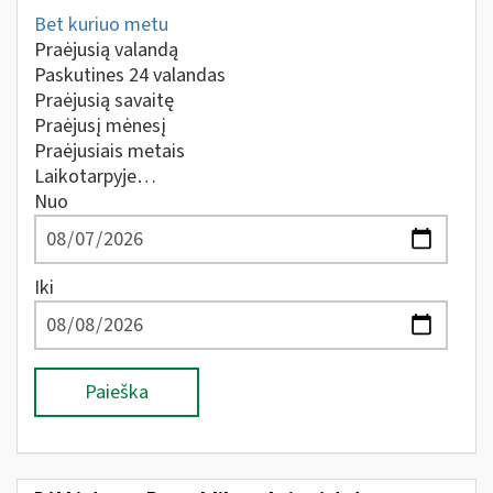
Bet kuriuo metu
Praėjusią valandą
Paskutines 24 valandas
Praėjusią savaitę
Praėjusį mėnesį
Praėjusiais metais
Laikotarpyje…
Nuo
Iki
Paieška