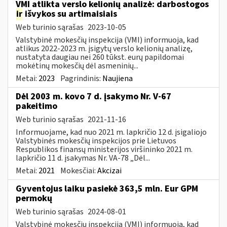
VMI atlikta verslo kelionių analizė: darbostogos
ir
išvykos su artimaisiais
Web turinio sąrašas
2023-10-05
Valstybinė mokesčių inspekcija (VMI) informuoja, kad
atlikus 2022-2023 m. įsigytų verslo kelionių analizę,
nustatyta daugiau nei 260 tūkst. eurų papildomai
mokėtinų mokesčių dėl asmeninių...
Metai:
2023
Pagrindinis:
Naujiena
Dėl 2003 m. kovo 7 d. įsakymo Nr. V-67
pakeitimo
Web turinio sąrašas
2021-11-16
Informuojame, kad nuo 2021 m. lapkričio 12 d. įsigaliojo
Valstybinės mokesčių inspekcijos prie Lietuvos
Respublikos finansų ministerijos viršininko 2021 m.
lapkričio 11 d. įsakymas Nr. VA-78 „Dėl...
Metai:
2021
Mokesčiai:
Akcizai
Gyventojus laiku pasiekė 363,5 mln. Eur GPM
permokų
Web turinio sąrašas
2024-08-01
Valstybinė mokesčių inspekcija (VMI) informuoja, kad