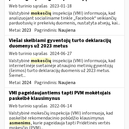
Web turinio sąrašas
2023-01-18
Valstybinė
mokesčių
inspekcija (VMI) informuoja, kad
analizuojant socialiniame tinkle „Facebook“ veikiančių
parduotuvių ir prekeivių duomenis, nustatyta atvejų, kai...
Metai:
2023
Pagrindinis:
Naujiena
Viešai skelbiami gyventojų turto deklaracijų
duomenys už 2023 metus
Web turinio sąrašas
2024-06-27
Valstybinė
mokesčių
inspekcija (VMI) informuoja, kad
internetinėje svetainėje atnaujino metinių gyventojų
(šeimos) turto deklaracijų duomenis už 2023 metus.
Šiemet...
Metai:
2024
Pagrindinis:
Naujiena
VMI pageidaujantiems tapti PVM mokėtojais
paskelbė klausimynus
Web turinio sąrašas
2022-06-14
Valstybinė mokesčių inspekcija (VMI) informuoja, kad
paskelbė rekomendacinio pobūdžio klausimynus
asmenims
, kurie pageidauja tapti Pridėtinės vertės
mokesčio (PVM)...