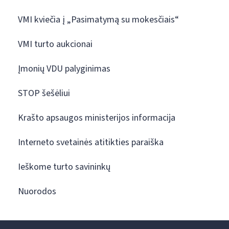
VMI kviečia į „Pasimatymą su mokesčiais“
VMI turto aukcionai
Įmonių VDU palyginimas
STOP šešėliui
Krašto apsaugos ministerijos informacija
Interneto svetainės atitikties paraiška
Ieškome turto savininkų
Nuorodos