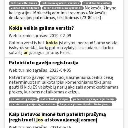
laikinas atleidimas
laikinai nevykdantis veiklos
nevykdantis veiklos
Mokesčių žinyno
veiklos sustabdymas
laikinas veiklos nevykdymas
kategorijos:
Mokesčių administravimas » Mokesčių
deklaracijos pateikimas, tikslinimas (73-80 str.)
Kokia
veikla galima verstis?
Web turinio sąrašas
2019-02-09
Galima verstis bet
kokia
įstatymų nedraudžiama veikla,
išskyrus veiklą, kurią galima vykdyti tik sudarius darbo
sutartį
ar
įsteigus įmonę. Prieš...
Patvirtinto gavėjo registracija
Web turinio sąrašas
2023-04-05
Patvirtinto gavėjo registracija asmeniui suteikia teisę
neterminuotam laikotarpiui komerciniams tikslams
gauti iš kitų ES valstybių narių akcizais apmokestinamas
prekes, kurioms netaikomas akcizų...
patvirtinti gavėjai
patvirtintas gavėjas
patvirtinto gavėjo registracija
patvirtinto gavėjo registravimas
kaip įsiregistruoti patvirtintu gavėju
Kaip Lietuvos įmonė turi pateikti prašymą
įregistruoti
jos
atstovaujamąjį asmenį
Web turinio sąrašas
2021-06-16