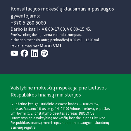
Konsultacijos mokesčių klausimais ir paslaugos
gyventojams:
+370 5 260 5060
Darbo laikas: I-IV 8.00-17.00, V 8.00-15.45.
Prieššventinę dieną - viena valanda trumpiau.
Kiekvieno mėnesio antrą penktadienį 8.00 val. - 12.00 val.
Mano VMI
Paklausimas per
Valstybinė mokesčių inspekcija prie Lietuvos
Respublikos finansų ministerijos
Biudžetinė įstaiga. Juridinio asmens kodas — 188659752,
adresas: Vasario 16-osios g. 14, 01107 Vilnius, Lietuva, el.paštas:
vmi@vmi.lt
, E. pristatymo dėžutės adresas 188659752
Duomenys apie Valstybinę mokesčių inspekciją prie Lietuvos
Respublikos finansų ministerijos kaupiami ir saugomi Juridinių
asmenų registre