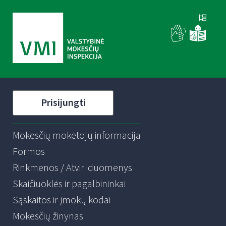
Prisijungti
Mokesčių mokėtojų informacija
Formos
Rinkmenos / Atviri duomenys
Skaičiuoklės ir pagalbininkai
Sąskaitos ir įmokų kodai
Mokesčių žinynas