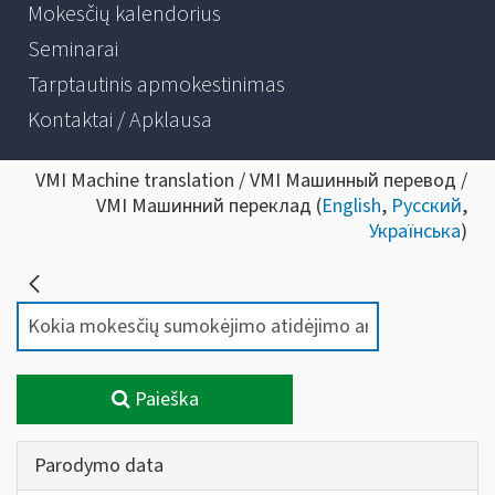
Mokesčių kalendorius
Seminarai
Tarptautinis apmokestinimas
Kontaktai / Apklausa
VMI Machine translation / VMI Машинный перевод /
VMI Машинний переклад (
English
,
Русский
,
Українська
)
Paieška
Parodymo data