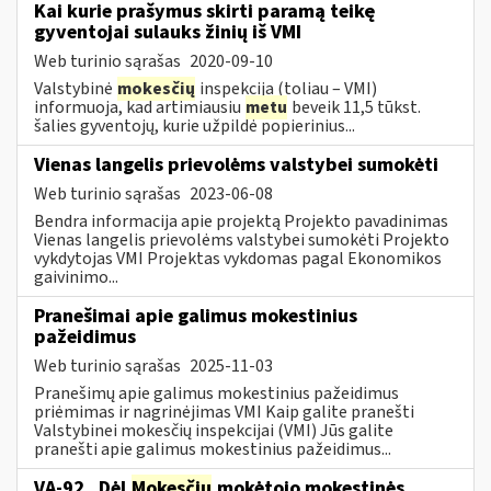
Kai kurie prašymus skirti paramą teikę
gyventojai sulauks žinių iš VMI
Web turinio sąrašas
2020-09-10
Valstybinė
mokesčių
inspekcija (toliau – VMI)
informuoja, kad artimiausiu
metu
beveik 11,5 tūkst.
šalies gyventojų, kurie užpildė popierinius...
Vienas langelis prievolėms valstybei sumokėti
Web turinio sąrašas
2023-06-08
Bendra informacija apie projektą Projekto pavadinimas
Vienas langelis prievolėms valstybei sumokėti Projekto
vykdytojas VMI Projektas vykdomas pagal Ekonomikos
gaivinimo...
Pranešimai apie galimus mokestinius
pažeidimus
Web turinio sąrašas
2025-11-03
Pranešimų apie galimus mokestinius pažeidimus
priėmimas ir nagrinėjimas VMI Kaip galite pranešti
Valstybinei mokesčių inspekcijai (VMI) Jūs galite
pranešti apie galimus mokestinius pažeidimus...
VA-92 „Dėl
Mokesčių
mokėtojo mokestinės