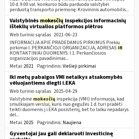
10 d. 9.00 val. konkurso būdu parduoda valstybei
perduotą transporto priemonę: Krovininis automobilis...
Valstybinės
mokesčių
inspekcijos informacinių
išteklių virtualios platformos plėtros
Web turinio sąrašas
2021-06-23
INFORMACIJA APIE PRADEDAMUS PIRKIMUS Prekių
pirkimai I. PERKANČIOJI ORGANIZACIJA, ADRESAS
IR
KONTAKTINIAI DUOMENYS: I.1. Perkančiosios
organizacijos pavadinimas...
Metai:
2021
Pagrindinis:
Viešieji pirkimai
Iki metų pabaigos VMI netaikys atsakomybės
vėluojantiems diegti i.EKA
Web turinio sąrašas
2025-04-29
Valstybinė
mokesčių
inspekcija (VMI) informuoja, kad
smulkiajam verslui, kuris nuo gegužės 1 d. turi pradėti
teikti duomenis į i.EKA posistemį, bet to laiku nepadarys
dėl...
Metai:
2025
Pagrindinis:
Naujiena
Gyventojai jau gali deklaruoti investicinę