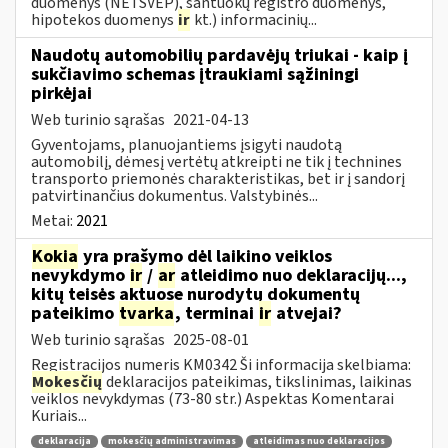
duomenys (NETSVEP), santuokų registro duomenys,
hipotekos duomenys
ir
kt.) informacinių...
Naudotų automobilių pardavėjų triukai - kaip į
sukčiavimo schemas įtraukiami sąžiningi
pirkėjai
Web turinio sąrašas
2021-04-13
Gyventojams, planuojantiems įsigyti naudotą
automobilį, dėmesį vertėtų atkreipti ne tik į technines
transporto priemonės charakteristikas, bet ir į sandorį
patvirtinančius dokumentus. Valstybinės...
Metai:
2021
Kokia
yra prašymo dėl laikino veiklos
nevykdymo
ir
/
ar
atleidimo nuo deklaracijų...,
kitų teisės aktuose nurodytų dokumentų
pateikimo
tvarka
, terminai
ir
atvejai?
Web turinio sąrašas
2025-08-01
Registracijos numeris KM0342 Ši informacija skelbiama:
Mokesčių
deklaracijos pateikimas, tikslinimas, laikinas
veiklos nevykdymas (73-80 str.) Aspektas Komentarai
Kuriais...
deklaracija
mokesčių administravimas
atleidimas nuo deklaracijos