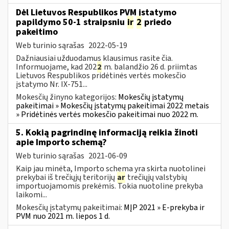
Dėl Lietuvos Respublikos PVM įstatymo
papildymo 50-1 straipsniu
ir
2
priedo
pakeitimo
Web turinio sąrašas
2022-05-19
Dažniausiai užduodamus klausimus rasite čia.
Informuojame, kad 202
2
m. balandžio 26 d. priimtas
Lietuvos Respublikos pridėtinės vertės mokesčio
įstatymo Nr. IX-751...
Mokesčių žinyno kategorijos:
Mokesčių įstatymų
pakeitimai » Mokesčių įstatymų pakeitimai 2022 metais
» Pridėtinės vertės mokesčio pakeitimai nuo 2022 m.
5. Kokią pagrindinę informaciją reikia žinoti
apie Importo schemą?
Web turinio sąrašas
2021-06-09
Kaip jau minėta, Importo schema yra skirta nuotolinei
prekybai iš trečiųjų teritorijų
ar
trečiųjų valstybių
importuojamomis prekėmis. Tokia nuotoline prekyba
laikomi...
Mokesčių įstatymų pakeitimai:
MĮP 2021 » E-prekyba ir
PVM nuo 2021 m. liepos 1 d.