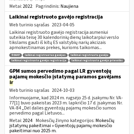
Metai:
2022
Pagrindinis:
Naujiena
Laikinai registruoto gavėjo registracija
Web turinio sąrašas
2023-04-05
Laikinai registruoto gavėjo registracija asmeniui
suteikia teisę 30 kalendorinių dienų laikotarpiui verslo
tikslams gauti iš kitų ES valstybių narių akcizais
apmokestinamas prekes, kurioms taikomas...
fr0647
laikinai registruotas gavėjas
laikinai registruotu gavėju
laikinai registruoto gavėjo registracija
laikinai registruoto gavėjo prievolės
GPM sumos pervedimo pagal LR gyventojų
pajamų mokesčio įstatymą paramos gavėjams
ir
Web turinio sąrašas
2024-10-03
Informuojame, kad 2024 m. rugsėjo 25 d. įsakymu Nr. VA-
77[1] buvo pakeistas 2023 m. lapkričio 17 d. įsakymas Nr.
VA-84 „Dėl dalies gyventojų pajamų mokesčio sumos
pervedimo pagal Lietuvos...
Metai:
2024
Mokesčių žinyno kategorijos:
Mokesčių
įstatymų pakeitimai » Gyventojų pajamų mokesčio
pakeitimai nuo 2025 m.