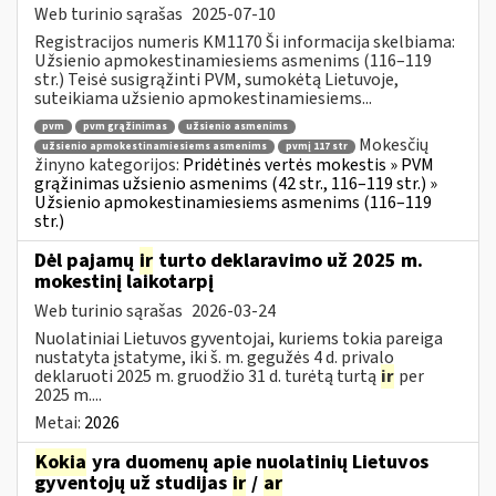
Web turinio sąrašas
2025-07-10
Registracijos numeris KM1170 Ši informacija skelbiama:
Užsienio apmokestinamiesiems asmenims (116–119
str.) Teisė susigrąžinti PVM, sumokėtą Lietuvoje,
suteikiama užsienio apmokestinamiesiems...
pvm
pvm grąžinimas
užsienio asmenims
Mokesčių
užsienio apmokestinamiesiems asmenims
pvmį 117 str
žinyno kategorijos:
Pridėtinės vertės mokestis » PVM
grąžinimas užsienio asmenims (42 str., 116–119 str.) »
Užsienio apmokestinamiesiems asmenims (116–119
str.)
Dėl pajamų
ir
turto deklaravimo už 2025 m.
mokestinį laikotarpį
Web turinio sąrašas
2026-03-24
Nuolatiniai Lietuvos gyventojai, kuriems tokia pareiga
nustatyta įstatyme, iki š. m. gegužės 4 d. privalo
deklaruoti 2025 m. gruodžio 31 d. turėtą turtą
ir
per
2025 m....
Metai:
2026
Kokia
yra duomenų apie nuolatinių Lietuvos
gyventojų už studijas
ir
/
ar