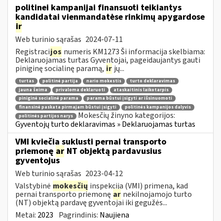
politinei kampanijai finansuoti teikiantys
kandidatai vienmandatėse rinkimų apygardose
ir
Web turinio sąrašas
2024-07-11
Registraci
jos
numeris KM1273 Ši informacija skelbiama:
Deklaruojamas turtas Gyventojai, pageidaujantys gauti
piniginę socialinę paramą,
ir
jų...
turtas
politinė partija
nario mokestis
turto deklaravimas
jauna šeima
privaloma deklaruoti
ataskaitinis laikotarpis
piniginė socialinė parama
parama būstui įsigyti ar išsinuomoti
finansinė paskata pirmajam būstui įsigyti
politinės kampanijos dalyvis
Mokesčių žinyno kategorijos:
politinės partijos narys
Gyventojų turto deklaravimas » Deklaruojamas turtas
VMI kviečia suklusti pernai transporto
priemonę
ar
NT objektą pardavusius
gyventojus
Web turinio sąrašas
2023-04-12
Valstybinė
mokesčių
inspekcija (VMI) primena, kad
pernai transporto priemonę
ar
nekilnojamojo turto
(NT) objektą pardavę gyventojai iki gegužės...
Metai:
2023
Pagrindinis:
Naujiena