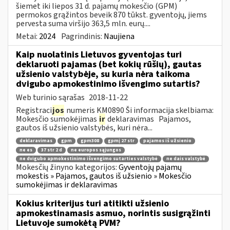
šiemet iki liepos 31 d. pajamų mokesčio (GPM)
permokos grąžintos beveik 870 tūkst. gyventojų, jiems
pervesta suma viršijo 363,5 mln. eurų....
Metai:
2024
Pagrindinis:
Naujiena
Kaip nuolatinis Lietuvos gyventojas turi
deklaruoti pajamas (bet kokių rūšių), gautas
užsienio valstybėje, su kuria nėra taikoma
dvigubo apmokestinimo išvengimo sutartis?
Web turinio sąrašas
2018-11-22
Registraci
jos
numeris KM0890 Ši informacija skelbiama:
Mokesčio sumokėjimas
ir
deklaravimas Pajamos,
gautos iš užsienio valstybės, kuri nėra...
deklaravimas
gpm
gpm308
gpmį 27 str
pajamos iš užsienio
ne es
37 str 2 d
ne europos sąjungos
ne dvigubo apmokestinimo išvengimo sutarties valstybė
ne dais valstybė
Mokesčių žinyno kategorijos:
Gyventojų pajamų
mokestis » Pajamos, gautos iš užsienio » Mokesčio
sumokėjimas ir deklaravimas
Kokius kriterijus turi atitikti užsienio
apmokestinamasis asmuo, norintis susigrąžinti
Lietuvoje sumokėtą PVM?