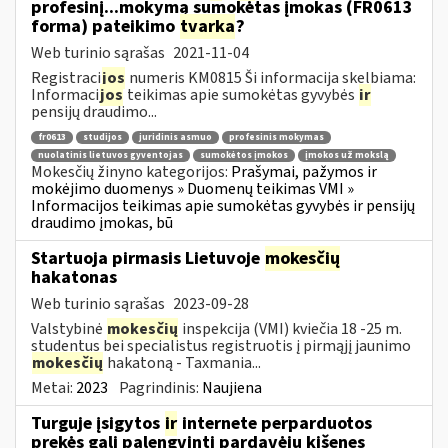
profesinį...mokymą sumokėtas įmokas (FR0613
forma) pateikimo
tvarka
?
Web turinio sąrašas
2021-11-04
Registraci
jos
numeris KM0815 Ši informacija skelbiama:
Informaci
jos
teikimas apie sumokėtas gyvybės
ir
pensijų draudimo...
fr0613
studijos
juridinis asmuo
profesinis mokymas
nuolatinis lietuvos gyventojas
sumokėtos įmokos
įmokos už mokslą
Mokesčių žinyno kategorijos:
Prašymai, pažymos ir
mokėjimo duomenys » Duomenų teikimas VMI »
Informacijos teikimas apie sumokėtas gyvybės ir pensijų
draudimo įmokas, bū
Startuoja pirmasis Lietuvoje
mokesčių
hakatonas
Web turinio sąrašas
2023-09-28
Valstybinė
mokesčių
inspekcija (VMI) kviečia 18 -25 m.
studentus bei specialistus registruotis į pirmąjį jaunimo
mokesčių
hakatoną - Taxmania...
Metai:
2023
Pagrindinis:
Naujiena
Turguje įsigytos
ir
internete perparduotos
prekės gali palengvinti pardavėjų kišenes