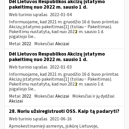
Dėl Lietuvos Respublikos akcizų įstatymo
pakeitimų nuo 2022 m. sausio 1 d.
Web turinio sąrašas
2022-01-04
Informuojame, kad 2021 m. gruodžio 16 d. buvo priimtas
Akcizų įstatymo pakeitimas[1] (toliau − Pakeitimas).
Pakeitimu nustatyta, kad nuo 202
2
m. sausio 1 d.
įsigaliojo šie...
Metai:
2022
Mokesčiai:
Akcizai
Dėl Lietuvos Respublikos Akcizų įstatymo
pakeitimų nuo 2022 m. sausio 1 d.
Web turinio sąrašas
2022-01-03
Informuojame, kad 2021 m. gruodžio 16 d. buvo priimtas
Akcizų įstatymo pakeitimas[1] (toliau − Pakeitimas).
Pakeitimu nustatyta, kad nuo 202
2
m. sausio 1 d.
įsigaliojo šie...
Metai:
2022
Mokesčiai:
Akcizai
Mokesčiai ir jų dydžiai:
Akcizai
28. Noriu užsiregistruoti OSS. Kaip tą padaryti?
Web turinio sąrašas
2021-06-16
Apmokestinamieji asmenys, įsikūrę Lietuvoje,