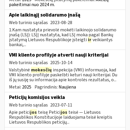
pakeitimai nuo 2024 m.
Apie laikinąjį solidarumo įnašą
Web turinio sąrašas
2023-08-28
1.Kam nustatyta prievolė mokėti laikinojo solidarumo
įnašą (LSĮ): LSĮĮ nustatyta, kad LSĮ moka pagal Bankų
įstatymą Lietuvos Respublikoje įsteigti
ir
veikiantys
bankai,...
VMI kliento profilyje atverti nauji kriterijai
Web turinio sąrašas
2025-10-14
Valstybinė
mokesčių
inspekcija (VMI) informuoja, kad
VMI kliento profilyje paskelbti keturi nauji kriterijai. Du
iš jų susiję su informacija apie kontrolės rezultatus, o...
Metai:
2025
Pagrindinis:
Naujiena
Peticijų komisijos veikla
Web turinio sąrašas
2023-07-11
Apie petici
jos
teisę Petici
jos
teisė — Lietuvos
Respublikos Konstitucijoje laiduojama teisė kreiptis
Lietuvos Respublikos peticijų...