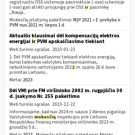
registruotis OSS sistemoje pasirinktoje (-ose) schemoje
(-ose) gali atlikti prisijungę prie OSS
ir
pasirinkę
„Nauja...
Mokesčių įstatymų pakeitimai:
MĮP 2021 » E-prekyba ir
PVM nuo 2021 m. liepos 1 d.
Aktualūs klausimai dėl kompensacijų elektros
energijai
ir
PVM apskaičiavimo tiekiant
Web turinio sąrašas
2023-01-23
1. Dėl PVM apskaičiavimo tiekiant elektros energiją,
kuriai taikomas valstybės kompensavimas,
nebuitiniams vartotojams 202
2
m. spalio 26 d. buvo
priimtas Lietuvos...
Metai:
2023
Dėl VMI prie FM viršininko 2002 m. rugpjūčio 30
d. įsakymo Nr. 255 pakeitimo
Web turinio sąrašas
2023-12-22
Informuojame, kad nuo 2024 m. sausio 1 dienos įsigalioja
Valstybinės
mokesčių
inspekcijos prie Lietuvos
Respublikos finansų ministerijos viršininko 2023 m.
gruodžio 5 d....
Metai:
2023
Mokesčių įstatymų pakeitimai:
Akcizų