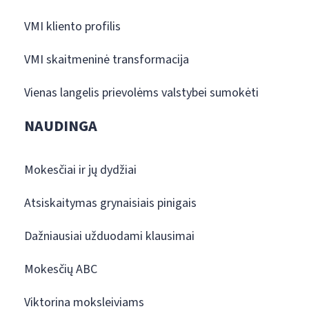
VMI kliento profilis
VMI skaitmeninė transformacija
Vienas langelis prievolėms valstybei sumokėti
NAUDINGA
Mokesčiai ir jų dydžiai
Atsiskaitymas grynaisiais pinigais
Dažniausiai užduodami klausimai
Mokesčių ABC
Viktorina moksleiviams