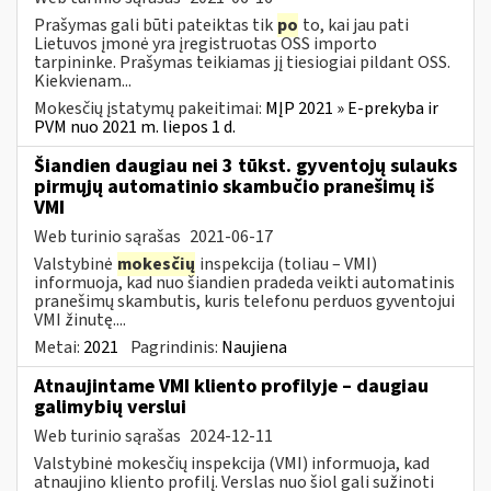
Prašymas gali būti pateiktas tik
po
to, kai jau pati
Lietuvos įmonė yra įregistruotas OSS importo
tarpininke. Prašymas teikiamas jį tiesiogiai pildant OSS.
Kiekvienam...
Mokesčių įstatymų pakeitimai:
MĮP 2021 » E-prekyba ir
PVM nuo 2021 m. liepos 1 d.
Šiandien daugiau nei 3 tūkst. gyventojų sulauks
pirmųjų automatinio skambučio pranešimų iš
VMI
Web turinio sąrašas
2021-06-17
Valstybinė
mokesčių
inspekcija (toliau – VMI)
informuoja, kad nuo šiandien pradeda veikti automatinis
pranešimų skambutis, kuris telefonu perduos gyventojui
VMI žinutę....
Metai:
2021
Pagrindinis:
Naujiena
Atnaujintame VMI kliento profilyje – daugiau
galimybių verslui
Web turinio sąrašas
2024-12-11
Valstybinė mokesčių inspekcija (VMI) informuoja, kad
atnaujino kliento profilį. Verslas nuo šiol gali sužinoti