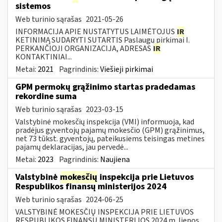
sistemos
Web turinio sąrašas
2021-05-26
INFORMACIJA APIE NUSTATYTUS LAIMĖTOJUS
IR
KETINIMĄ SUDARYTI SUTARTIS Paslaugų pirkimai I.
PERKANČIOJI ORGANIZACIJA, ADRESAS
IR
KONTAKTINIAI...
Metai:
2021
Pagrindinis:
Viešieji pirkimai
GPM permokų grąžinimo startas pradedamas
rekordine suma
Web turinio sąrašas
2023-03-15
Valstybinė mokesčių inspekcija (VMI) informuoja, kad
pradėjus gyventojų pajamų mokesčio (GPM) grąžinimus,
net 73 tūkst. gyventojų, pateikusiems teisingas metines
pajamų deklaracijas, jau pervedė...
Metai:
2023
Pagrindinis:
Naujiena
Valstybinė
mokesčių
inspekcija prie Lietuvos
Respublikos finansų ministerijos 2024
Web turinio sąrašas
2024-06-25
VALSTYBINĖ MOKESČIŲ INSPEKCIJA PRIE LIETUVOS
RESPUBLIKOS FINANSŲ MINISTERIJOS 2024 m. liepos