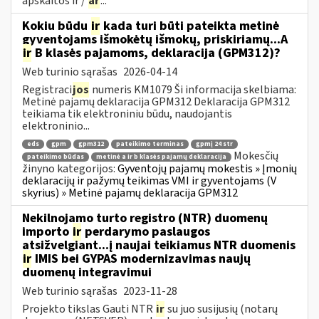
apskaitos ir /
ar
...
Kokiu būdu
ir
kada turi būti pateikta metinė
gyventojams išmokėtų išmokų, priskiriamų...A
ir
B klasės pajamoms, deklaracija (GPM312)?
Web turinio sąrašas
2026-04-14
Registraci
jos
numeris KM1079 Ši informacija skelbiama:
Metinė pajamų deklaracija GPM312 Deklaracija GPM312
teikiama tik elektroniniu būdu, naudojantis
elektroninio...
eds
gpm
gpm312
pateikimo terminas
gpmį 24 str
Mokesčių
pateikimo būdas
metinė a ir b klasės pajamų deklaracija
žinyno kategorijos:
Gyventojų pajamų mokestis » Įmonių
deklaracijų ir pažymų teikimas VMI ir gyventojams (V
skyrius) » Metinė pajamų deklaracija GPM312
Nekilnojamo turto registro (NTR) duomenų
importo
ir
perdarymo paslaugos
atsižvelgiant...į naujai teikiamus NTR duomenis
ir
IMIS bei GYPAS modernizavimas naujų
duomenų integravimui
Web turinio sąrašas
2023-11-28
Projekto tikslas Gauti NTR
ir
su juo susijusių (notarų