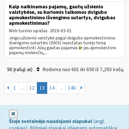
Kaip naikinamas pajamų, gautų užsienio
valstybėse, su kuriomis taikomos dvigubo
apmokestinimo išvengimo sutartys, dvigubas
apmokestinimas?
Web turinio sąrašas
2019-03-01
Jeigu užsienio valstybė pagal dvigubo apmokestinimo
išvengimo sutarties (DAIS) nuostatas turėjo teisę
apmokestinti Jūsų gautas pajamas
ir
jas apmokestino
pajamų mokesčiu,...
50 Įrašų(-ai)
Rodoma nuo 601 iki 650 iš 7,293 irašų.
1
...
12
13
14
...
146
Uždaryti
Šioje svetainėje naudojami slapukai
(angl.
cookies). Būtinieji slapukai įdiegiami automatiškai