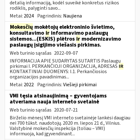
detalią informaciją, kodėl suveikė konkretus rizikos
rodiklis, palyginti savo...
Metai:
2024
Pagrindinis:
Naujiena
Mokesčių
mokėtojų elektroninio švietimo,
konsultavimo
ir
informavimo paslaugų
sistemos...(ESKIS) plėtros
ir
modernizavimo
paslaugų įsigijimo viešasis pirkimas.
Web turinio sąrašas
2022-09-07
INFORMACIJA APIE SUDARYTAS SUTARTIS Paslaugų
pirkimai I. PERKANČIOJI ORGANIZACIJA, ADRESAS
IR
KONTAKTINIAI DUOMENYS: I.1. Perkančiosios
organizacijos pavadinimas...
Metai:
2022
Pagrindinis:
Viešieji pirkimai
VMI tęsia atsinaujinimą – gyventojams
atveriama nauja interneto svetainė
Web turinio sąrašas
2020-07-21
Birželio mėnesį VMI interneto svetainėje lankėsi daugiau
nei 700 tūkst. naudotojų. 2020 m. liepos 21 d., Vilnius.
Valstybinė mokesčių inspekcija (toliau – VMI)
informuoja, kad įgyvendinant...