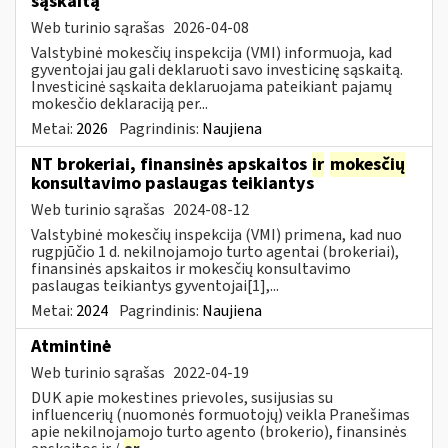
sąskaitą
Web turinio sąrašas
2026-04-08
Valstybinė mokesčių inspekcija (VMI) informuoja, kad
gyventojai jau gali deklaruoti savo investicinę sąskaitą.
Investicinė sąskaita deklaruojama pateikiant pajamų
mokesčio deklaraciją per...
Metai:
2026
Pagrindinis:
Naujiena
NT brokeriai, finansinės apskaitos
ir
mokesčių
konsultavimo paslaugas teikiantys
Web turinio sąrašas
2024-08-12
Valstybinė mokesčių inspekcija (VMI) primena, kad nuo
rugpjūčio 1 d. nekilnojamojo turto agentai (brokeriai),
finansinės apskaitos ir mokesčių konsultavimo
paslaugas teikiantys gyventojai[1],...
Metai:
2024
Pagrindinis:
Naujiena
Atmintinė
Web turinio sąrašas
2022-04-19
DUK apie mokestines prievoles, susijusias su
influencerių (nuomonės formuotojų) veikla Pranešimas
apie nekilnojamojo turto agento (brokerio), finansinės