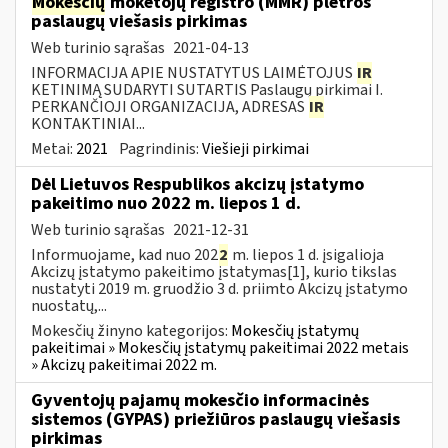
Mokesčių
mokėtojų registro (MMR) plėtros
paslaugų viešasis pirkimas
Web turinio sąrašas
2021-04-13
INFORMACIJA APIE NUSTATYTUS LAIMĖTOJUS
IR
KETINIMĄ SUDARYTI SUTARTIS Paslaugų pirkimai I.
PERKANČIOJI ORGANIZACIJA, ADRESAS
IR
KONTAKTINIAI...
Metai:
2021
Pagrindinis:
Viešieji pirkimai
Dėl Lietuvos Respublikos akcizų įstatymo
pakeitimo nuo 2022 m. liepos 1 d.
Web turinio sąrašas
2021-12-31
Informuojame, kad nuo 202
2
m. liepos 1 d. įsigalioja
Akcizų įstatymo pakeitimo įstatymas[1], kurio tikslas
nustatyti 2019 m. gruodžio 3 d. priimto Akcizų įstatymo
nuostatų,...
Mokesčių žinyno kategorijos:
Mokesčių įstatymų
pakeitimai » Mokesčių įstatymų pakeitimai 2022 metais
» Akcizų pakeitimai 2022 m.
Gyventojų pajamų mokesčio informacinės
sistemos (GYPAS) priežiūros paslaugų viešasis
pirkimas