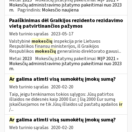
Mokesčių administravimo įstatymo pakeitimai nuo 2023
m.
Pagrindinis:
Mokesčio naujiena
Paaiškinimas dėl Graikijos rezidento rezidavimo
vietą patvirtinančios pažymos
Web turinio sąrašas
2023-05-17
Valstybinė
mokesčių
inspekcija prie Lietuvos
Respublikos finansų ministerijos, iš Graikijos
Respublikos
mokesčių
generalinio direktorato gavusi...
Metai:
2023
Mokesčių įstatymų pakeitimai:
MĮP 2021 »
Mokesčių administravimo įstatymo pakeitimai nuo 2023
m.
Ar
galima atimti visą sumokėtų įmokų sumą?
Web turinio sąrašas
2020-02-20
Taip, jeigu tenkinamos tokios sąlygos: Jūsų patirtos
išlaidos ne didesnės kaip 2000 Eur. Į šią 2000 Eur sumą
įskaičiuojamos ne tik Jūsų išlaidos už pastatų apdailos
ir
/...
Ar
galima atimti visą sumokėtų įmokų sumą?
Web turinio sąrašas
2020-02-20