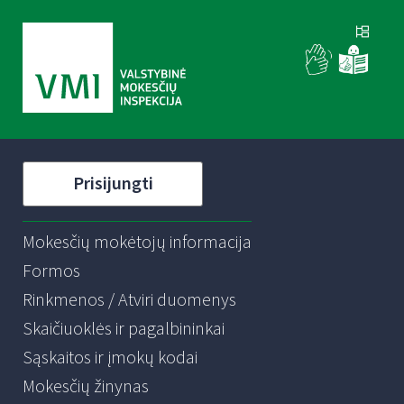
Prisijungti
Mokesčių mokėtojų informacija
Formos
Rinkmenos / Atviri duomenys
Skaičiuoklės ir pagalbininkai
Sąskaitos ir įmokų kodai
Mokesčių žinynas