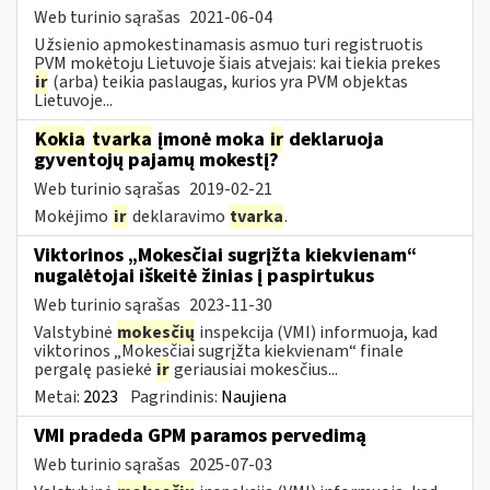
Web turinio sąrašas
2021-06-04
Užsienio apmokestinamasis asmuo turi registruotis
PVM mokėtoju Lietuvoje šiais atvejais: kai tiekia prekes
ir
(arba) teikia paslaugas, kurios yra PVM objektas
Lietuvoje...
Kokia
tvarka
įmonė moka
ir
deklaruoja
gyventojų pajamų mokestį?
Web turinio sąrašas
2019-02-21
Mokėjimo
ir
deklaravimo
tvarka
.
Viktorinos „Mokesčiai sugrįžta kiekvienam“
nugalėtojai iškeitė žinias į paspirtukus
Web turinio sąrašas
2023-11-30
Valstybinė
mokesčių
inspekcija (VMI) informuoja, kad
viktorinos „Mokesčiai sugrįžta kiekvienam“ finale
pergalę pasiekė
ir
geriausiai mokesčius...
Metai:
2023
Pagrindinis:
Naujiena
VMI pradeda GPM paramos pervedimą
Web turinio sąrašas
2025-07-03