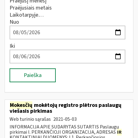
Praėjusį mėnesį
Praėjusiais metais
Laikotarpyje…
Nuo
Iki
Paieška
Mokesčių
mokėtojų registro plėtros paslaugų
viešasis pirkimas
Web turinio sąrašas
2021-05-03
INFORMACIJA APIE SUDARYTAS SUTARTIS Paslaugų
pirkimai I. PERKANČIOJI ORGANIZACIJA, ADRESAS
IR
KONTAKTINIAI DUOMENYS: I.1. Perkančiosios