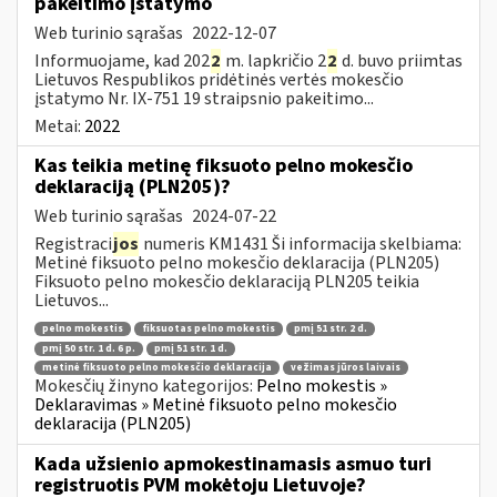
pakeitimo įstatymo
Web turinio sąrašas
2022-12-07
Informuojame, kad 202
2
m. lapkričio 2
2
d. buvo priimtas
Lietuvos Respublikos pridėtinės vertės mokesčio
įstatymo Nr. IX-751 19 straipsnio pakeitimo...
Metai:
2022
Kas teikia metinę fiksuoto pelno mokesčio
deklaraciją (PLN205)?
Web turinio sąrašas
2024-07-22
Registraci
jos
numeris KM1431 Ši informacija skelbiama:
Metinė fiksuoto pelno mokesčio deklaracija (PLN205)
Fiksuoto pelno mokesčio deklaraciją PLN205 teikia
Lietuvos...
pelno mokestis
fiksuotas pelno mokestis
pmį 51 str. 2 d.
pmį 50 str. 1 d. 6 p.
pmį 51 str. 1 d.
metinė fiksuoto pelno mokesčio deklaracija
vežimas jūros laivais
Mokesčių žinyno kategorijos:
Pelno mokestis »
Deklaravimas » Metinė fiksuoto pelno mokesčio
deklaracija (PLN205)
Kada užsienio apmokestinamasis asmuo turi
registruotis PVM mokėtoju Lietuvoje?