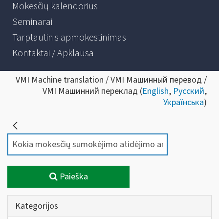
Mokesčių kalendorius
Seminarai
Tarptautinis apmokestinimas
Kontaktai / Apklausa
VMI Machine translation / VMI Машинный перевод /
VMI Машинний переклад (
English
,
Русский
,
Українська
)
Paieška
Kategorijos