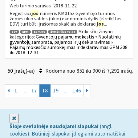
Web turinio sąrašas
2018-11-22
Registraci
jos
numeris KM0153 Gyventojo turimos
žemės ūkio valdos (ūkio) ekonominis dydis (išreikštas
EDV) turi būti įrašomas skaičiais deklaraci
jos
...
Mokesčių žinyno
edv
gpm
gpm308
žemės ūkio valda
kategorijos:
Gyventojų pajamų mokestis » Nuolatinių
gyventojų samprata, pajamos ir jų deklaravimas »
Pajamų mokesčio sumokėjimas ir deklaravimas GPM 308
iki 2018-12-31
50 Įrašų(-ai)
Rodoma nuo 851 iki 900 iš 7,292 irašų.
1
...
17
18
19
...
146
Uždaryti
Šioje svetainėje naudojami slapukai
(angl.
cookies). Būtinieji slapukai įdiegiami automatiškai