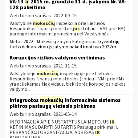
VA-13
ir
2015 m. gruodžio 31 d. įsakymo Nr. VA-
128 pakeitimo
Web turinio sąrašas
2022-09-15
Valstybinė
mokesčių
inspekcija prie Lietuvos
Respublikos finansų ministeri
jos
(toliau – VMI prie FM)
parengė informacinį pranešimą dėl Valstybinės...
Metai:
2022
Mokesčių žinyno kategorijos:
Gyventojų
turto deklaravimo įstatymo pakeitimai nuo 2022m.
Korupcijos rizikos valdymo vertinimas
Web turinio sąrašas
2021-11-15
Valstybinėje
mokesčių
inspekcijoje prie Lietuvos
Respublikos finansų ministerijos (toliau – VMI prie FM)
yra atliekamas tiek vidaus, tiek išorės korupcijos rizikos
valdymo...
Integruotos
mokesčių
informacinės sistemos
plėtros paslaugų viešasis pirkimas
Web turinio sąrašas
2021-05-14
INFORMACIJA APIE NUSTATYTUS LAIMĖTOJUS
IR
KETINIMĄ SUDARYTI SUTARTIS Paslaugų pirkimai I.
PERKANČIOJI ORGANIZACIJA, ADRESAS
IR
KONTAKTINIAI...