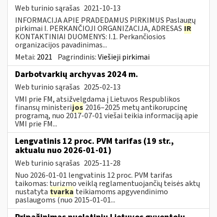
Web turinio sąrašas
2021-10-13
INFORMACIJA APIE PRADEDAMUS PIRKIMUS Paslaugų
pirkimai I. PERKANČIOJI ORGANIZACIJA, ADRESAS
IR
KONTAKTINIAI DUOMENYS: I.1. Perkančiosios
organizacijos pavadinimas...
Metai:
2021
Pagrindinis:
Viešieji pirkimai
Darbotvarkių archyvas 2024 m.
Web turinio sąrašas
2025-02-13
VMI prie FM, atsižvelgdama į Lietuvos Respublikos
finansų ministeri
jos
2016–2025 metų antikorupcinę
programą, nuo 2017-07-01 viešai teikia informaciją apie
VMI prie FM...
Lengvatinis 12 proc. PVM tarifas (19 str.,
aktualu nuo 2026-01-01)
Web turinio sąrašas
2025-11-28
Nuo 2026-01-01 lengvatinis 12 proc. PVM tarifas
taikomas: turizmo veiklą reglamentuojančių teisės aktų
nustatyta
tvarka
teikiamoms apgyvendinimo
paslaugoms (nuo 2015-01-01...