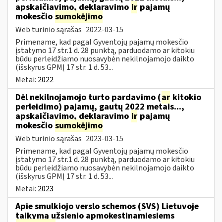
apskaičiavimo, deklaravimo
ir
pajamų
mokesčio
sumokėjimo
Web turinio sąrašas
2022-03-15
Primename, kad pagal Gyventojų pajamų mokesčio
įstatymo 17 str.1 d. 28 punktą, parduodamo ar kitokiu
būdu perleidžiamo nuosavybėn nekilnojamojo daikto
(išskyrus GPMĮ 17 str. 1 d. 53...
Metai:
2022
Dėl nekilnojamojo turto pardavimo (
ar
kitokio
perleidimo) pajamų, gautų 2022 metais...,
apskaičiavimo, deklaravimo
ir
pajamų
mokesčio
sumokėjimo
Web turinio sąrašas
2023-03-15
Primename, kad pagal Gyventojų pajamų mokesčio
įstatymo 17 str.1 d. 28 punktą, parduodamo ar kitokiu
būdu perleidžiamo nuosavybėn nekilnojamojo daikto
(išskyrus GPMĮ 17 str. 1 d. 53...
Metai:
2023
Apie smulkiojo verslo schemos (SVS) Lietuvoje
taikymą užsienio apmokestinamiesiems