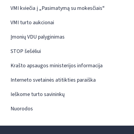
VMI kviečia į „Pasimatymą su mokesčiais“
VMI turto aukcionai
Įmonių VDU palyginimas
STOP šešėliui
Krašto apsaugos ministerijos informacija
Interneto svetainės atitikties paraiška
Ieškome turto savininkų
Nuorodos