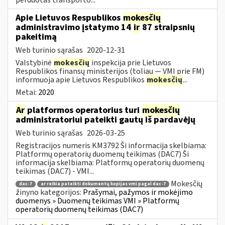
Apie Lietuvos Respublikos
mokesčių
administravimo įstatymo 14
ir
87 straipsnių
pakeitimą
Web turinio sąrašas
2020-12-31
Valstybinė
mokesčių
inspekcija prie Lietuvos
Respublikos finansų ministerijos (toliau — VMI prie FM)
informuoja apie Lietuvos Respublikos
mokesčių
...
Metai:
2020
Ar
platformos operatorius turi
mokesčių
administratoriui pateikti gautų iš pardavėjų
Web turinio sąrašas
2026-03-25
Registracijos numeris KM3792 Ši informacija skelbiama:
Platformų operatorių duomenų teikimas (DAC7) Ši
informacija skelbiama: Platformų operatorių duomenų
teikimas (DAC7) - VMI...
Mokesčių
dac-7
ar reikia pateikti dokumentų kopijas vmi pagal dac-7
žinyno kategorijos:
Prašymai, pažymos ir mokėjimo
duomenys » Duomenų teikimas VMI » Platformų
operatorių duomenų teikimas (DAC7)