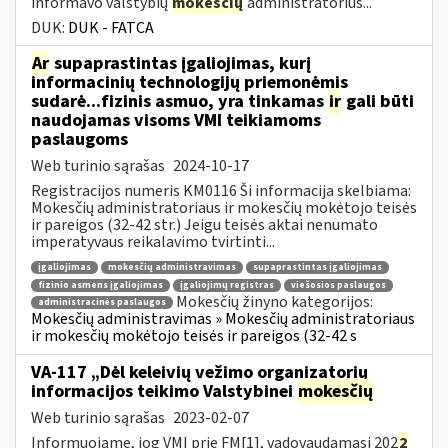
informavo valstybių
mokesčių
administratorius...
DUK:
DUK - FATCA
Ar
supaprastintas įgaliojimas, kurį
informacinių technologijų priemonėmis
sudarė...fizinis asmuo, yra tinkamas
ir
gali būti
naudojamas visoms VMI teikiamoms
paslaugoms
Web turinio sąrašas
2024-10-17
Registracijos numeris KM0116 Ši informacija skelbiama:
Mokesčių administratoriaus ir mokesčių mokėtojo teisės
ir pareigos (32-42 str.) Jeigu teisės aktai nenumato
imperatyvaus reikalavimo tvirtinti...
įgaliojimas
mokesčių administravimas
supaprastintas įgaliojimas
fizinio asmens įgaliojimas
įgaliojimų registras
viešosios paslaugos
Mokesčių žinyno kategorijos:
administracinės paslaugos
Mokesčių administravimas » Mokesčių administratoriaus
ir mokesčių mokėtojo teisės ir pareigos (32-42 s
VA-117 „Dėl keleivių vežimo organizatorių
informacijos teikimo Valstybinei
mokesčių
Web turinio sąrašas
2023-02-07
Informuojame, jog VMI prie FM[1], vadovaudamasi 202
2