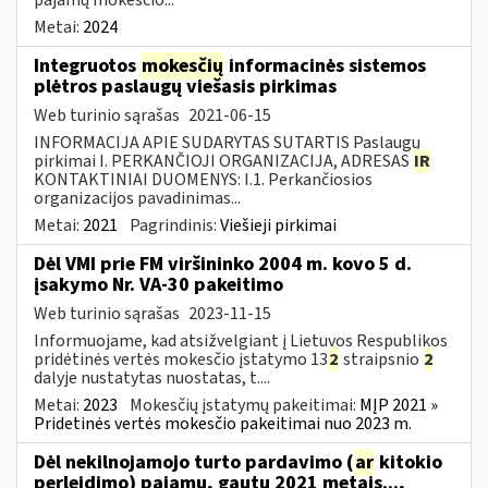
Metai:
2024
Integruotos
mokesčių
informacinės sistemos
plėtros paslaugų viešasis pirkimas
Web turinio sąrašas
2021-06-15
INFORMACIJA APIE SUDARYTAS SUTARTIS Paslaugų
pirkimai I. PERKANČIOJI ORGANIZACIJA, ADRESAS
IR
KONTAKTINIAI DUOMENYS: I.1. Perkančiosios
organizacijos pavadinimas...
Metai:
2021
Pagrindinis:
Viešieji pirkimai
Dėl VMI prie FM viršininko 2004 m. kovo 5 d.
įsakymo Nr. VA-30 pakeitimo
Web turinio sąrašas
2023-11-15
Informuojame, kad atsižvelgiant į Lietuvos Respublikos
pridėtinės vertės mokesčio įstatymo 13
2
straipsnio
2
dalyje nustatytas nuostatas, t....
Metai:
2023
Mokesčių įstatymų pakeitimai:
MĮP 2021 »
Pridetinės vertės mokesčio pakeitimai nuo 2023 m.
Dėl nekilnojamojo turto pardavimo (
ar
kitokio
perleidimo) pajamų, gautų 2021 metais...,