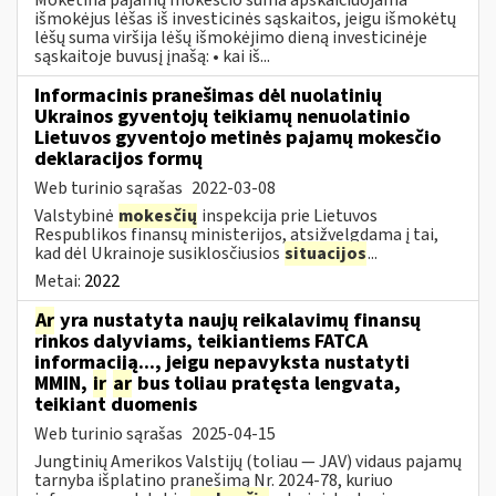
išmokėjus lėšas iš investicinės sąskaitos, jeigu išmokėtų
lėšų suma viršija lėšų išmokėjimo dieną investicinėje
sąskaitoje buvusį įnašą: • kai iš...
Informacinis pranešimas dėl nuolatinių
Ukrainos gyventojų teikiamų nenuolatinio
Lietuvos gyventojo metinės pajamų mokesčio
deklaracijos formų
Web turinio sąrašas
2022-03-08
Valstybinė
mokesčių
inspekcija prie Lietuvos
Respublikos finansų ministerijos, atsižvelgdama į tai,
kad dėl Ukrainoje susiklosčiusios
situacijos
...
Metai:
2022
Ar
yra nustatyta naujų reikalavimų finansų
rinkos dalyviams, teikiantiems FATCA
informaciją..., jeigu nepavyksta nustatyti
MMIN,
ir
ar
bus toliau pratęsta lengvata,
teikiant duomenis
Web turinio sąrašas
2025-04-15
Jungtinių Amerikos Valstijų (toliau — JAV) vidaus pajamų
tarnyba išplatino pranešimą Nr. 2024-78, kuriuo