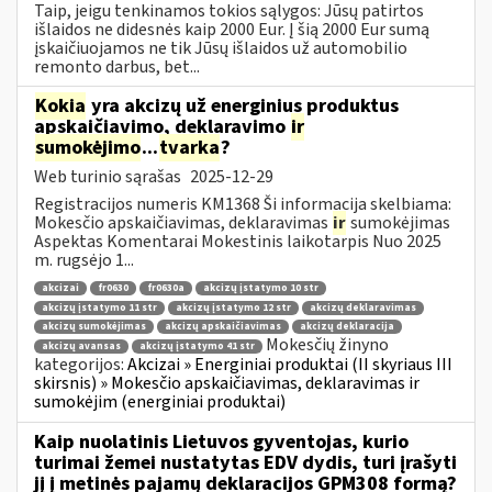
Taip, jeigu tenkinamos tokios sąlygos: Jūsų patirtos
išlaidos ne didesnės kaip 2000 Eur. Į šią 2000 Eur sumą
įskaičiuojamos ne tik Jūsų išlaidos už automobilio
remonto darbus, bet...
Kokia
yra akcizų už energinius produktus
apskaičiavimo, deklaravimo
ir
sumokėjimo
...
tvarka
?
Web turinio sąrašas
2025-12-29
Registracijos numeris KM1368 Ši informacija skelbiama:
Mokesčio apskaičiavimas, deklaravimas
ir
sumokėjimas
Aspektas Komentarai Mokestinis laikotarpis Nuo 2025
m. rugsėjo 1...
akcizai
fr0630
fr0630a
akcizų įstatymo 10 str
akcizų įstatymo 11 str
akcizų įstatymo 12 str
akcizų deklaravimas
akcizų sumokėjimas
akcizų apskaičiavimas
akcizų deklaracija
Mokesčių žinyno
akcizų avansas
akcizų įstatymo 41 str
kategorijos:
Akcizai » Energiniai produktai (II skyriaus III
skirsnis) » Mokesčio apskaičiavimas, deklaravimas ir
sumokėjim (energiniai produktai)
Kaip nuolatinis Lietuvos gyventojas, kurio
turimai žemei nustatytas EDV dydis, turi įrašyti
jį į metinės pajamų deklaracijos GPM308 formą?