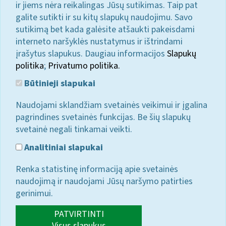
ir jiems nėra reikalingas Jūsų sutikimas. Taip pat
galite sutikti ir su kitų slapukų naudojimu. Savo
sutikimą bet kada galėsite atšaukti pakeisdami
interneto naršyklės nustatymus ir ištrindami
įrašytus slapukus. Daugiau informacijos
Slapukų
politika
;
Privatumo politika.
Būtinieji slapukai
Naudojami sklandžiam svetainės veikimui ir įgalina
pagrindines svetainės funkcijas. Be šių slapukų
svetainė negali tinkamai veikti.
Analitiniai slapukai
Renka statistinę informaciją apie svetainės
naudojimą ir naudojami Jūsų naršymo patirties
gerinimui.
PATVIRTINTI
Visus slapukus