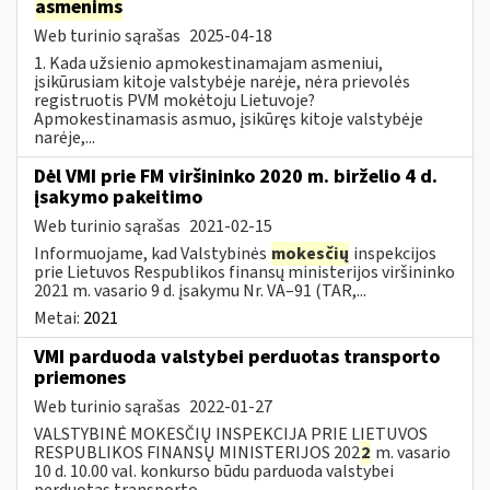
asmenims
Web turinio sąrašas
2025-04-18
1. Kada užsienio apmokestinamajam asmeniui,
įsikūrusiam kitoje valstybėje narėje, nėra prievolės
registruotis PVM mokėtoju Lietuvoje?
Apmokestinamasis asmuo, įsikūręs kitoje valstybėje
narėje,...
Dėl VMI prie FM viršininko 2020 m. birželio 4 d.
įsakymo pakeitimo
Web turinio sąrašas
2021-02-15
Informuojame, kad Valstybinės
mokesčių
inspekcijos
prie Lietuvos Respublikos finansų ministerijos viršininko
2021 m. vasario 9 d. įsakymu Nr. VA–91 (TAR,...
Metai:
2021
VMI parduoda valstybei perduotas transporto
priemones
Web turinio sąrašas
2022-01-27
VALSTYBINĖ MOKESČIŲ INSPEKCIJA PRIE LIETUVOS
RESPUBLIKOS FINANSŲ MINISTERIJOS 202
2
m. vasario
10 d. 10.00 val. konkurso būdu parduoda valstybei
perduotas transporto...