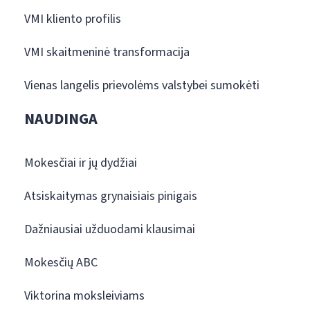
VMI kliento profilis
VMI skaitmeninė transformacija
Vienas langelis prievolėms valstybei sumokėti
NAUDINGA
Mokesčiai ir jų dydžiai
Atsiskaitymas grynaisiais pinigais
Dažniausiai užduodami klausimai
Mokesčių ABC
Viktorina moksleiviams