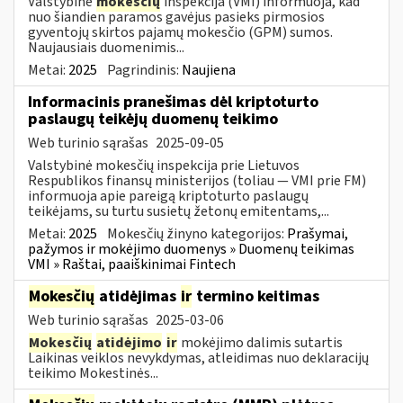
Valstybinė
mokesčių
inspekcija (VMI) informuoja, kad
nuo šiandien paramos gavėjus pasieks pirmosios
gyventojų skirtos pajamų mokesčio (GPM) sumos.
Naujausiais duomenimis...
Metai:
2025
Pagrindinis:
Naujiena
Informacinis pranešimas dėl kriptoturto
paslaugų teikėjų duomenų teikimo
Web turinio sąrašas
2025-09-05
Valstybinė mokesčių inspekcija prie Lietuvos
Respublikos finansų ministerijos (toliau — VMI prie FM)
informuoja apie pareigą kriptoturto paslaugų
teikėjams, su turtu susietų žetonų emitentams,...
Metai:
2025
Mokesčių žinyno kategorijos:
Prašymai,
pažymos ir mokėjimo duomenys » Duomenų teikimas
VMI » Raštai, paaiškinimai Fintech
Mokesčių
atidėjimas
ir
termino keitimas
Web turinio sąrašas
2025-03-06
Mokesčių
atidėjimo
ir
mokėjimo dalimis sutartis
Laikinas veiklos nevykdymas, atleidimas nuo deklaracijų
teikimo Mokestinės...