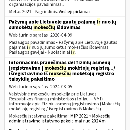
organizacijos pavadinimas...
Metai:
2021
Pagrindinis:
Viešieji pirkimai
Pažymų apie Lietuvoje gautų pajamų
ir
nuo jų
sumokėtų
mokesčių
išdavimas
Web turinio sąrašas
2020-04-09
Paslaugos pavadinimas - Pažymų apie Lietuvoje gautas
pajamas
ir
nuo jų sumokėtus mokesčius išdavimas
Paslaugos gavėjai - Nuolatiniai
ir
...
Informacinis pranešimas dėl fizinių asmenų
įregistravimo į
mokesčių
mokėtojų registrą.../
išregistravimo iš
mokesčių
mokėtojų registro
taisyklių pakeitimo
Web turinio sąrašas
2024-08-05
Valstybinė mokesčių inspekcija prie Lietuvos
Respublikos finansų ministerijos (toliau — VMI)
informuoja apie Fizinių asmenų įregistravimo į Mokesčių
mokėtojų registrą / išregistravimo iš Mokesčių...
Mokesčių įstatymų pakeitimai:
MĮP 2021 » Mokesčių
administravimo įstatymo pakeitimai nuo 2024 m.