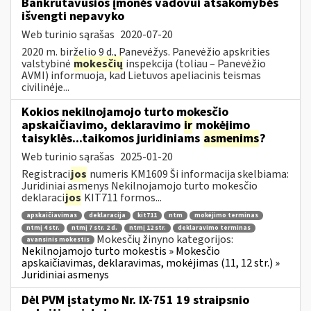
Bankrutavusios įmonės vadovui atsakomybės
išvengti nepavyko
Web turinio sąrašas
2020-07-20
2020 m. birželio 9 d., Panevėžys. Panevėžio apskrities
valstybinė
mokesčių
inspekcija (toliau – Panevėžio
AVMI) informuoja, kad Lietuvos apeliacinis teismas
civilinėje...
Kokios nekilnojamojo turto mokesčio
apskaičiavimo, deklaravimo
ir
mokėjimo
taisyklės...taikomos juridiniams
asmenims
?
Web turinio sąrašas
2025-01-20
Registraci
jos
numeris KM1609 Ši informacija skelbiama:
Juridiniai asmenys Nekilnojamojo turto mokesčio
deklaraci
jos
KIT711 formos...
apskaičiavimas
deklaracija
kit711
ntm
mokėjimo terminas
ntmį 4 str.
ntmį 7 str. 2 d.
ntmį 12 str.
deklaravimo terminas
Mokesčių žinyno kategorijos:
avansinis mokestis
Nekilnojamojo turto mokestis » Mokesčio
apskaičiavimas, deklaravimas, mokėjimas (11, 12 str.) »
Juridiniai asmenys
Dėl PVM įstatymo Nr. IX-751 19 straipsnio