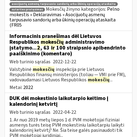
asocijuotų asmenų tarpusavio sandorių arba ūkinių operacijų ataskaita
Mokesčių žinyno kategorijos:
Pelno
sutarties pratęsimas
mokestis » Deklaravimas » Asocijuotų asmenų
tarpusavio sandorių arba ūkinių operacijų ataskaita
(FR05
Informacinis pranešimas dėl Lietuvos
Respublikos
mokesčių
administravimo
įstatymo...
2
, 63
ir
100 straipsnio apibendrinto
paaiškinimo (komentaro)
Web turinio sąrašas
2022-12-22
Valstybinė
mokesčių
inspekcija prie Lietuvos
Respublikos finansų ministerijos (toliau — VMI prie FM),
vadovaudamasi Lietuvos Respublikos
mokesčių
...
Metai:
2022
DUK dėl mokestinio laikotarpio keitimo į
kalendorinį ketvirtį
Web turinio sąrašas
2022-04-22
1. Ar nuo 2019 metų liepos 1 d. PVM mokėtojai fiziniai
asmenys turės teisę PVM mokestiniu laikotarpiu laikyti
kalendorinį ketvirtį? Ne. Šia teise galės pasinaudoti tik
PVM mokėtojai juridiniai...