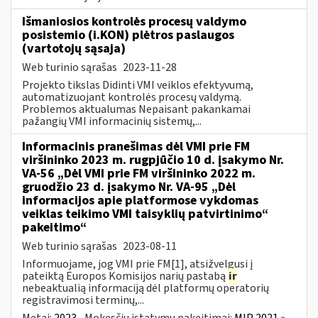
Išmaniosios kontrolės procesų valdymo
posistemio (i.KON) plėtros paslaugos
(vartotojų sąsaja)
Web turinio sąrašas
2023-11-28
Projekto tikslas Didinti VMI veiklos efektyvumą,
automatizuojant kontrolės procesų valdymą.
Problemos aktualumas Nepaisant pakankamai
pažangių VMI informacinių sistemų,...
Informacinis pranešimas dėl VMI prie FM
viršininko 2023 m. rugpjūčio 10 d. įsakymo Nr.
VA-56 „Dėl VMI prie FM viršininko 2022 m.
gruodžio 23 d. įsakymo Nr. VA-95 „Dėl
informacijos apie platformose vykdomas
veiklas teikimo VMI taisyklių patvirtinimo“
pakeitimo“
Web turinio sąrašas
2023-08-11
Informuojame, jog VMI prie FM[1], atsižvelgusi į
pateiktą Europos Komisijos narių pastabą
ir
nebeaktualią informaciją dėl platformų operatorių
registravimosi terminų,...
Metai:
2023
Mokesčių įstatymų pakeitimai:
MĮP 2021 »