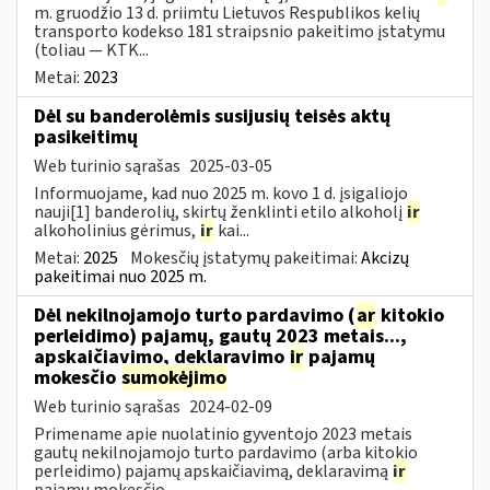
m. gruodžio 13 d. priimtu Lietuvos Respublikos kelių
transporto kodekso 181 straipsnio pakeitimo įstatymu
(toliau — KTK...
Metai:
2023
Dėl su banderolėmis susijusių teisės aktų
pasikeitimų
Web turinio sąrašas
2025-03-05
Informuojame, kad nuo 2025 m. kovo 1 d. įsigaliojo
nauji[1] banderolių, skirtų ženklinti etilo alkoholį
ir
alkoholinius gėrimus,
ir
kai...
Metai:
2025
Mokesčių įstatymų pakeitimai:
Akcizų
pakeitimai nuo 2025 m.
Dėl nekilnojamojo turto pardavimo (
ar
kitokio
perleidimo) pajamų, gautų 2023 metais...,
apskaičiavimo, deklaravimo
ir
pajamų
mokesčio
sumokėjimo
Web turinio sąrašas
2024-02-09
Primename apie nuolatinio gyventojo 2023 metais
gautų nekilnojamojo turto pardavimo (arba kitokio
perleidimo) pajamų apskaičiavimą, deklaravimą
ir
pajamų mokesčio...