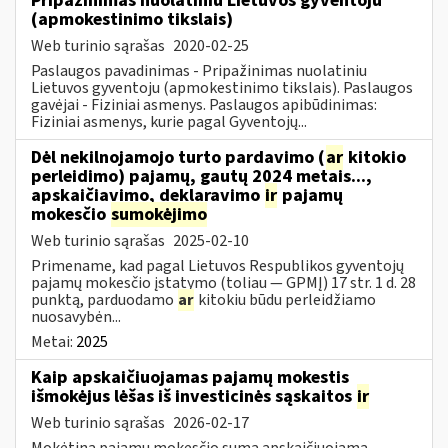
Pripažinimas nuolatiniu Lietuvos gyventoju
(apmokestinimo tikslais)
Web turinio sąrašas
2020-02-25
Paslaugos pavadinimas - Pripažinimas nuolatiniu
Lietuvos gyventoju (apmokestinimo tikslais). Paslaugos
gavėjai - Fiziniai asmenys. Paslaugos apibūdinimas:
Fiziniai asmenys, kurie pagal Gyventojų...
Dėl nekilnojamojo turto pardavimo (
ar
kitokio
perleidimo) pajamų, gautų 2024 metais...,
apskaičiavimo, deklaravimo
ir
pajamų
mokesčio
sumokėjimo
Web turinio sąrašas
2025-02-10
Primename, kad pagal Lietuvos Respublikos gyventojų
pajamų mokesčio įstatymo (toliau — GPMĮ) 17 str. 1 d. 28
punktą, parduodamo
ar
kitokiu būdu perleidžiamo
nuosavybėn...
Metai:
2025
Kaip apskaičiuojamas pajamų mokestis
išmokėjus lėšas iš investicinės sąskaitos
ir
Web turinio sąrašas
2026-02-17
Mokėtina pajamų mokesčio suma apskaičiuojama