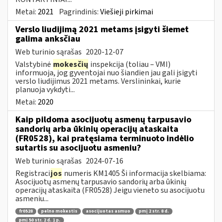
Metai:
2021
Pagrindinis:
Viešieji pirkimai
Verslo liudijimą 2021 metams įsigyti šiemet
galima anksčiau
Web turinio sąrašas
2020-12-07
Valstybinė
mokesčių
inspekcija (toliau – VMI)
informuoja, jog gyventojai nuo šiandien jau gali įsigyti
verslo liudijimus 2021 metams. Verslininkai, kurie
planuoja vykdyti...
Metai:
2020
Kaip pildoma asocijuotų asmenų tarpusavio
sandorių arba ūkinių operacijų ataskaita
(FR0528), kai pratęsiama terminuoto indėlio
sutartis su asocijuotu asmeniu?
Web turinio sąrašas
2024-07-16
Registraci
jos
numeris KM1405 Ši informacija skelbiama:
Asocijuotų asmenų tarpusavio sandorių arba ūkinių
operacijų ataskaita (FR0528) Jeigu vieneto su asocijuotu
asmeniu...
fr0528
pelno mokestis
asocijuotas asmuo
pmį 2 str. 8 d.
pmį 50 str. 2 d. 1 p.