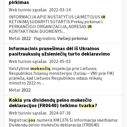
pirkimas
Web turinio sąrašas
2022-03-14
INFORMACIJA APIE NUSTATYTUS LAIMĖTOJUS
IR
KETINIMĄ SUDARYTI SUTARTIS Prekių pirkimai I.
PERKANČIOJI ORGANIZACIJA, ADRESAS
IR
KONTAKTINIAI DUOMENYS:...
Metai:
2022
Pagrindinis:
Viešieji pirkimai
Informacinis pranešimas dėl iš Ukrainos
pasitraukusių užsieniečių turto deklaravimo
Web turinio sąrašas
2022-05-03
Valstybinė
mokesčių
inspekcija prie Lietuvos
Respublikos finansų ministerijos (toliau – VMI prie FM)
praneša, kad Lietuvos Respublikos vidaus reikalų
ministro 2022 m....
Metai:
2022
Kokia
yra dividendų pelno mokesčio
deklaracijos (FR0640) teikimo
tvarka
?
Web turinio sąrašas
2024-07-16
Registraci
jos
numeris KM1376 Ši informacija skelbiama:
Dividendų pelno mokesčio deklaracija (FR0640)