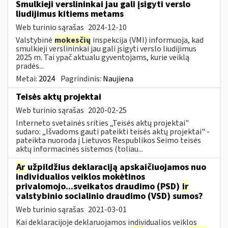
Smulkieji verslininkai jau gali įsigyti verslo
liudijimus kitiems metams
Web turinio sąrašas
2024-12-10
Valstybinė
mokesčių
inspekcija (VMI) informuoja, kad
smulkieji verslininkai jau gali įsigyti verslo liudijimus
2025 m. Tai ypač aktualu gyventojams, kurie veiklą
pradės...
Metai:
2024
Pagrindinis:
Naujiena
Teisės aktų projektai
Web turinio sąrašas
2020-02-25
Interneto svetainės srities „Teisės aktų projektai"
sudaro: „Išvadoms gauti pateikti teisės aktų projektai" -
pateikta nuoroda į Lietuvos Respublikos Seimo teisės
aktų informacinės sistemos (toliau...
Ar
užpildžius deklaraciją apskaičiuojamos nuo
individualios veiklos mokėtinos
privalomojo...sveikatos draudimo (PSD)
ir
valstybinio socialinio draudimo (VSD) sumos?
Web turinio sąrašas
2021-03-01
Kai deklaracijoje deklaruojamos individualios veiklos