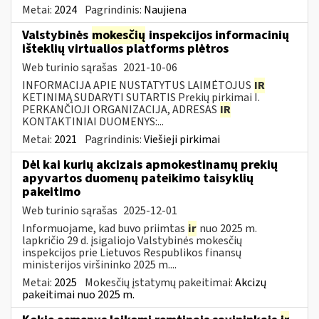
Metai:
2024
Pagrindinis:
Naujiena
Valstybinės
mokesčių
inspekcijos informacinių
išteklių virtualios platforms plėtros
Web turinio sąrašas
2021-10-06
INFORMACIJA APIE NUSTATYTUS LAIMĖTOJUS
IR
KETINIMĄ SUDARYTI SUTARTIS Prekių pirkimai I.
PERKANČIOJI ORGANIZACIJA, ADRESAS
IR
KONTAKTINIAI DUOMENYS:...
Metai:
2021
Pagrindinis:
Viešieji pirkimai
Dėl kai kurių akcizais apmokestinamų prekių
apyvartos duomenų pateikimo taisyklių
pakeitimo
Web turinio sąrašas
2025-12-01
Informuojame, kad buvo priimtas
ir
nuo 2025 m.
lapkričio 29 d. įsigaliojo Valstybinės mokesčių
inspekcijos prie Lietuvos Respublikos finansų
ministerijos viršininko 2025 m....
Metai:
2025
Mokesčių įstatymų pakeitimai:
Akcizų
pakeitimai nuo 2025 m.