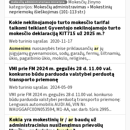
Mokesčių žinyno
mokesčių administratoriaus iniciatyva.
kategorijos:
Mokesčių administravimas » Mokestinių
nepriemokų išieškojimas (101-113 str.)
Kokie nekilnojamojo turto mokesčio tarifai
taikomi teikiant Gyventojo nekilnojamojo turto
mokesčio deklaraciją KIT715 už 2025 m.?
Web turinio sąrašas
2020-11-17
Asmenims
nuosavybės teise priklausančių
ar
jų
įsigyjamų gyvenamosios, sodų, garažų, fermų, šiltnamių,
ūkio, pagalbinio ūkio, mokslo, religinės,...
VMI prie FM 2024 m. gegužės 28 d. 11.00 val.
konkurso būdu parduoda valstybei perduotą
transporto priemonę
Web turinio sąrašas
2024-05-09
VMI prie FM 2024 m. gegužės 28 d. 11.00 val. konkurso
būdu parduoda valstybei perduotą transporto priemonę:
Lengvasis automobilis AUDI A6, VIN Nr.
WAUGGAFC0DN053594, M1-AA, var. darb. tūris 2995...
Kokia
yra mokestinių
ir
/
ar
baudų už
administracinius nusižengimus prievolių