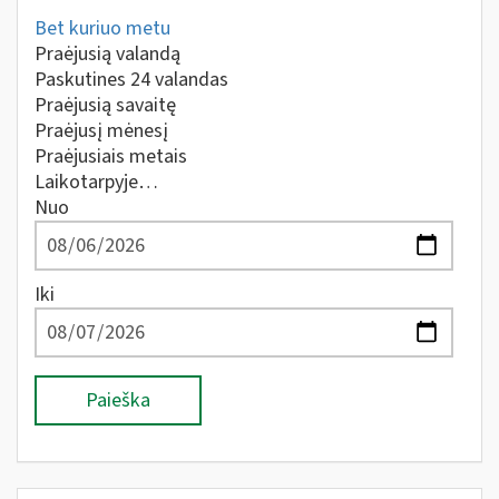
Bet kuriuo metu
Praėjusią valandą
Paskutines 24 valandas
Praėjusią savaitę
Praėjusį mėnesį
Praėjusiais metais
Laikotarpyje…
Nuo
Iki
Paieška