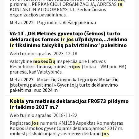
pirkimai I. PERKANČIOJI ORGANIZACIJA, ADRESAS
IR
KONTAKTINIAI DUOMENYS: I.1. Perkančiosios
organizacijos pavadinimas...
Metai:
2022
Pagrindinis:
Viešieji pirkimai
VA-13 „Dėl Metinės gyventojo (šeimos) turto
deklaracijos formos
ir
jos
užpildymo,...teikimo
ir
tikslinimo taisyklių patvirtinimo“ pakeitimo
Web turinio sąrašas
2023-12-18
Valstybinė
mokesčių
inspekcija prie Lietuvos
Respublikos finansų ministeri
jos
(toliau – VMI prie FM)
praneša, kad Valstybinės...
Metai:
2023
Mokesčių žinyno kategorijos:
Mokesčių
įstatymų pakeitimai » Gyventojų turto deklaravimo
pakeitimai nuo 2024 m.
Kokia
yra metinės deklaracijos FR0573 pildymo
ir
teikimo 2017 m.?
Web turinio sąrašas
2018-11-22
Registraci
jos
numeris KM1158 Aspektas Komentaras
Kokios išmokos gyventojams deklaruojamos? 2017 m.
mokestį išskaičiuojantys asmenys deklaraci
jos
...