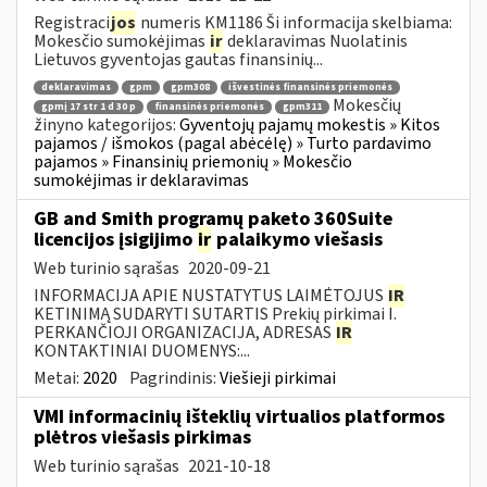
Registraci
jos
numeris KM1186 Ši informacija skelbiama:
Mokesčio sumokėjimas
ir
deklaravimas Nuolatinis
Lietuvos gyventojas gautas finansinių...
deklaravimas
gpm
gpm308
išvestinės finansinės priemonės
Mokesčių
gpmį 17 str 1 d 30 p
finansinės priemonės
gpm311
žinyno kategorijos:
Gyventojų pajamų mokestis » Kitos
pajamos / išmokos (pagal abėcėlę) » Turto pardavimo
pajamos » Finansinių priemonių » Mokesčio
sumokėjimas ir deklaravimas
GB and Smith programų paketo 360Suite
licencijos įsigijimo
ir
palaikymo viešasis
Web turinio sąrašas
2020-09-21
INFORMACIJA APIE NUSTATYTUS LAIMĖTOJUS
IR
KETINIMĄ SUDARYTI SUTARTIS Prekių pirkimai I.
PERKANČIOJI ORGANIZACIJA, ADRESAS
IR
KONTAKTINIAI DUOMENYS:...
Metai:
2020
Pagrindinis:
Viešieji pirkimai
VMI informacinių išteklių virtualios platformos
plėtros viešasis pirkimas
Web turinio sąrašas
2021-10-18