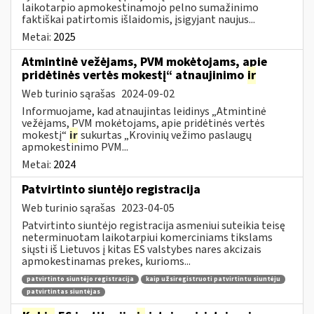
laikotarpio apmokestinamojo pelno sumažinimo
faktiškai patirtomis išlaidomis, įsigyjant naujus...
Metai:
2025
Atmintinė vežėjams, PVM mokėtojams, apie
pridėtinės vertės mokestį“ atnaujinimo
ir
Web turinio sąrašas
2024-09-02
Informuojame, kad atnaujintas leidinys „Atmintinė
vežėjams, PVM mokėtojams, apie pridėtinės vertės
mokestį“
ir
sukurtas „Krovinių vežimo paslaugų
apmokestinimo PVM...
Metai:
2024
Patvirtinto siuntėjo registracija
Web turinio sąrašas
2023-04-05
Patvirtinto siuntėjo registracija asmeniui suteikia teisę
neterminuotam laikotarpiui komerciniams tikslams
siųsti iš Lietuvos į kitas ES valstybes nares akcizais
apmokestinamas prekes, kurioms...
patvirtinto siuntėjo registracija
kaip užsiregistruoti patvirtintu siuntėju
patvirtintas siuntėjas