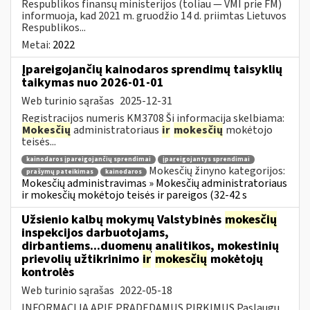
Respublikos finansų ministerijos (toliau — VMI prie FM)
informuoja, kad 2021 m. gruodžio 14 d. priimtas Lietuvos
Respublikos...
Metai:
2022
Įpareigojančių kainodaros sprendimų taisyklių
taikymas nuo 2026-01-01
Web turinio sąrašas
2025-12-31
Registracijos numeris KM3708 Ši informacija skelbiama:
Mokesčių
administratoriaus
ir
mokesčių
mokėtojo
teisės...
kainodaros įpareigojančių sprendimai
įpareigojantys sprendimai
Mokesčių žinyno kategorijos:
prašymų pateikimas
kainodaros
Mokesčių administravimas » Mokesčių administratoriaus
ir mokesčių mokėtojo teisės ir pareigos (32-42 s
Užsienio kalbų mokymų Valstybinės
mokesčių
inspekcijos darbuotojams,
dirbantiems...duomenų analitikos, mokestinių
prievolių užtikrinimo
ir
mokesčių
mokėtojų
kontrolės
Web turinio sąrašas
2022-05-18
INFORMACIJA APIE PRADEDAMUS PIRKIMUS Paslaugų