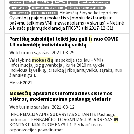
a klasė
fr0573
fr0573a
fr0573u
gpm
metinė deklaracija
gpmį 24 str
išmokos nuolatiniams
išmokos nenuolatiniams
Mokesčių žinyno kategorijos:
užpildymas
pateikimo būdai
Gyventojų pajamų mokestis » Įmonių deklaracijų ir
pažymų teikimas VMI ir gyventojams (V skyrius) » Metinė
A klasės pajamų deklaracija FR0573 (iki 2017-12-31)
Paraišką subsidijai teikti jau gali
ir
nuo COVID-
19 nukentėję individualią veiklą
Web turinio sąrašas
2021-03-29
Valstybinė
mokesčių
inspekcija (toliau – VMI)
informuoja, jog gyventojai, kurie 2020 m. vykdė
individualią veiklą, įtrauktą į ribojamų veiklų sąrašą, nuo
šiandien gali...
Metai:
2021
Mokesčių
apskaitos informacinės sistemos
plėtros, modernizavimo paslaugų viešasis
Web turinio sąrašas
2021-03-12
INFORMACIJA APIE SUDARYTAS SUTARTIS Paslaugų
pirkimai I. PERKANČIOJI ORGANIZACIJA, ADRESAS
IR
KONTAKTINIAI DUOMENYS: I.1. Perkančiosios
organizacijos pavadinimas...