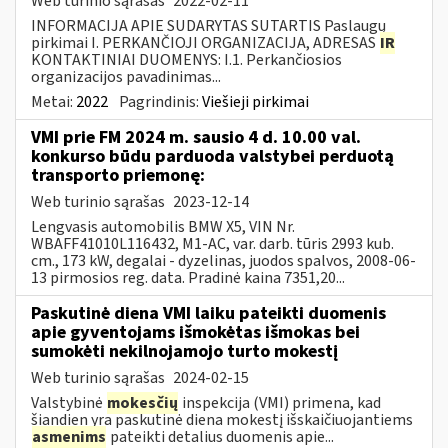
Web turinio sąrašas
2022-02-11
INFORMACIJA APIE SUDARYTAS SUTARTIS Paslaugų
pirkimai I. PERKANČIOJI ORGANIZACIJA, ADRESAS
IR
KONTAKTINIAI DUOMENYS: I.1. Perkančiosios
organizacijos pavadinimas...
Metai:
2022
Pagrindinis:
Viešieji pirkimai
VMI prie FM 2024 m. sausio 4 d. 10.00 val.
konkurso būdu parduoda valstybei perduotą
transporto priemonę:
Web turinio sąrašas
2023-12-14
Lengvasis automobilis BMW X5, VIN Nr.
WBAFF41010L116432, M1-AC, var. darb. tūris 2993 kub.
cm., 173 kW, degalai - dyzelinas, juodos spalvos, 2008-06-
13 pirmosios reg. data. Pradinė kaina 7351,20...
Paskutinė diena VMI laiku pateikti duomenis
apie gyventojams išmokėtas išmokas bei
sumokėti nekilnojamojo turto mokestį
Web turinio sąrašas
2024-02-15
Valstybinė
mokesčių
inspekcija (VMI) primena, kad
šiandien yra paskutinė diena mokestį išskaičiuojantiems
asmenims
pateikti detalius duomenis apie...