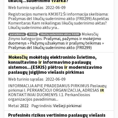
likučių...suderinimo
tvarka
?
Web turinio sąrašas
2022-06-09
Registracijos numeris KM3072 Ši informacija skelbiama:
Prašymas dėl likučių suderinimo akto (FR0299) Aspektas
Komentaras Kam reikalingas likučių suderinimo aktas?
Likučių suderinimo aktu yra...
Mokesčių
pateikimas
fr0299
likučių suderinimo aktas fr0299
žinyno kategorijos:
Prašymai, pažymos ir mokėjimo
duomenys » Pažymų užsakymas ir prašymų teikimas »
Prašymas dėl likučių suderinimo akto (FR0299)
Mokesčių
mokėtojų elektroninio švietimo,
konsultavimo
ir
informavimo paslaugų
sistemos...(ESKIS) plėtros
ir
modernizavimo
paslaugų įsigijimo viešasis pirkimas
Web turinio sąrašas
2022-06-09
INFORMACIJA APIE PRADEDAMUS PIRKIMUS Paslaugų
pirkimai I. PERKANČIOJI ORGANIZACIJA, ADRESAS
IR
KONTAKTINIAI DUOMENYS: I.1. Perkančiosios
organizacijos pavadinimas...
Metai:
2022
Pagrindinis:
Viešieji pirkimai
Profesinės rizikos vertinimo paslaugų viešasis