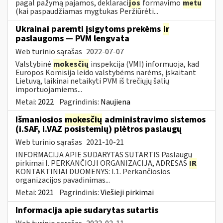
pagal pažymą pajamos, deklaraci
jos
formavimo
metu
(kai paspaudžiamas mygtukas Peržiūrėti...
Ukrainai paremti įsigytoms prekėms
ir
paslaugoms — PVM lengvata
Web turinio sąrašas
2022-07-07
Valstybinė
mokesčių
inspekcija (VMI) informuoja, kad
Europos Komisija leido valstybėms narėms, įskaitant
Lietuvą, laikinai netaikyti PVM iš trečiųjų šalių
importuojamiems...
Metai:
2022
Pagrindinis:
Naujiena
Išmaniosios
mokesčių
administravimo sistemos
(i.SAF, i.VAZ posistemių) plėtros paslaugų
Web turinio sąrašas
2021-10-21
INFORMACIJA APIE SUDARYTAS SUTARTIS Paslaugų
pirkimai I. PERKANČIOJI ORGANIZACIJA, ADRESAS
IR
KONTAKTINIAI DUOMENYS: I.1. Perkančiosios
organizacijos pavadinimas...
Metai:
2021
Pagrindinis:
Viešieji pirkimai
Informacija apie sudarytas sutartis