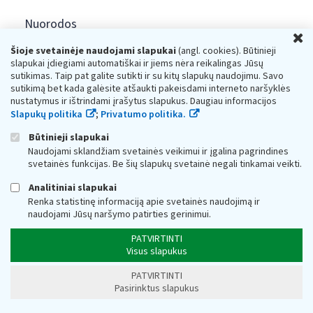
Nuorodos
U
Šioje svetainėje naudojami slapukai
(angl. cookies). Būtinieji
slapukai įdiegiami automatiškai ir jiems nėra reikalingas Jūsų
sutikimas. Taip pat galite sutikti ir su kitų slapukų naudojimu. Savo
sutikimą bet kada galėsite atšaukti pakeisdami interneto naršyklės
Konsultacijos mokesčių klausimais ir paslaugos
nustatymus ir ištrindami įrašytus slapukus. Daugiau informacijos
gyventojams:
Slapukų politika
;
Privatumo politika.
+370 5 260 5060
Būtinieji slapukai
Darbo laikas: I-IV 8.00-17.00, V 8.00-15.45.
Naudojami sklandžiam svetainės veikimui ir įgalina pagrindines
Prieššventinę dieną - viena valanda trumpiau.
svetainės funkcijas. Be šių slapukų svetainė negali tinkamai veikti.
Kiekvieno mėnesio antrą penktadienį 8.00 val. - 12.00 val.
Mano VMI
Paklausimas per
Analitiniai slapukai
Renka statistinę informaciją apie svetainės naudojimą ir
naudojami Jūsų naršymo patirties gerinimui.
PATVIRTINTI
Visus slapukus
PATVIRTINTI
Valstybinė mokesčių inspekcija prie Lietuvos
Pasirinktus slapukus
Respublikos finansų ministerijos