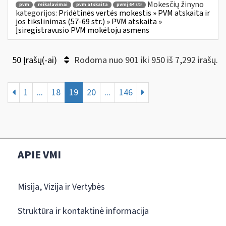
Mokesčių žinyno
pvm
reikalavimai
pvm atskaita
pvmį 64 str
kategorijos:
Pridėtinės vertės mokestis » PVM atskaita ir
jos tikslinimas (57-69 str.) » PVM atskaita »
Įsiregistravusio PVM mokėtoju asmens
50 Įrašų(-ai)
Rodoma nuo 901 iki 950 iš 7,292 irašų.
1
...
18
19
20
...
146
APIE VMI
Misija, Vizija ir Vertybės
Struktūra ir kontaktinė informacija