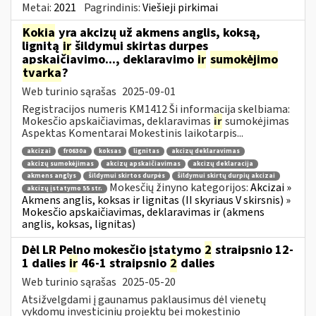
Metai:
2021
Pagrindinis:
Viešieji pirkimai
Kokia
yra akcizų už akmens anglis, koksą,
lignitą
ir
šildymui skirtas durpes
apskaičiavimo..., deklaravimo
ir
sumokėjimo
tvarka
?
Web turinio sąrašas
2025-09-01
Registracijos numeris KM1412 Ši informacija skelbiama:
Mokesčio apskaičiavimas, deklaravimas
ir
sumokėjimas
Aspektas Komentarai Mokestinis laikotarpis...
akcizai
fr0630a
koksas
lignitas
akcizų deklaravimas
akcizų sumokėjimas
akcizų apskaičiavimas
akcizų deklaracija
akmens anglys
šildymui skirtos durpės
šildymui skirtų durpių akcizai
Mokesčių žinyno kategorijos:
Akcizai »
akcizų įstatymo 55 str.
Akmens anglis, koksas ir lignitas (II skyriaus V skirsnis) »
Mokesčio apskaičiavimas, deklaravimas ir (akmens
anglis, koksas, lignitas)
Dėl LR Pelno mokesčio įstatymo
2
straipsnio 12-
1 dalies
ir
46-1 straipsnio
2
dalies
Web turinio sąrašas
2025-05-20
Atsižvelgdami į gaunamus paklausimus dėl vienetų
vykdomų investicinių projektų bei mokestinio