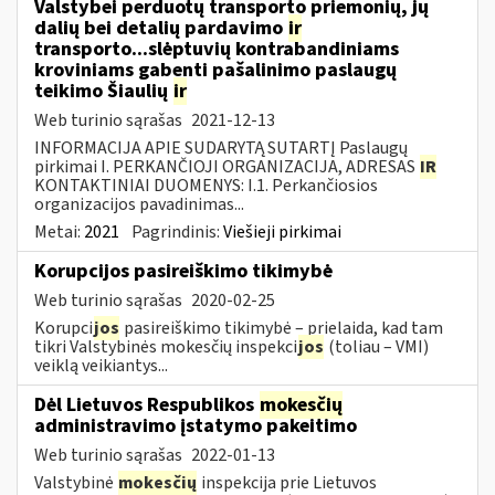
Valstybei perduotų transporto priemonių, jų
dalių bei detalių pardavimo
ir
transporto...slėptuvių kontrabandiniams
kroviniams gabenti pašalinimo paslaugų
teikimo Šiaulių
ir
Web turinio sąrašas
2021-12-13
INFORMACIJA APIE SUDARYTĄ SUTARTĮ Paslaugų
pirkimai I. PERKANČIOJI ORGANIZACIJA, ADRESAS
IR
KONTAKTINIAI DUOMENYS: I.1. Perkančiosios
organizacijos pavadinimas...
Metai:
2021
Pagrindinis:
Viešieji pirkimai
Korupcijos pasireiškimo tikimybė
Web turinio sąrašas
2020-02-25
Korupci
jos
pasireiškimo tikimybė – prielaida, kad tam
tikri Valstybinės mokesčių inspekci
jos
(toliau – VMI)
veiklą veikiantys...
Dėl Lietuvos Respublikos
mokesčių
administravimo įstatymo pakeitimo
Web turinio sąrašas
2022-01-13
Valstybinė
mokesčių
inspekcija prie Lietuvos