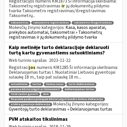
Registracijos numeris KM1873 Ši informacija skelbiama:
Taksometrų registravimas
ir
jų dokumentų pildymo
tvarka Taksometro registravimas/išregistravimas
Taksometrų...
taksometras
taksometro registravimas
taksometro išregistravimas
Mokesčių žinyno kategorijos:
Kasa, kasos aparatai,
prekybos automatai, taksometrai » Taksometrų
registravimas ir jų dokumentų pildymo tvarka
Kaip metinėje turto deklaracijoje deklaruoti
turtą kartu gyvenantiems sutuoktiniams?
Web turinio sąrašas
2023-11-22
Registraci
jos
numeris KM1285 Ši informacija skelbiama:
Deklaruojamas turtas I. Nuolatiniai Lietuvos gyventojai
sulaukę 18 m., taip pat sulaukę 18 m....
sutuoktiniai
turtas
šeimos narys
turto deklaravimas
parama būstui įsigyti ar išsinuomoti
deklaruojamas turtas
teisė nuolat gyventi
18 m
finansinė paskata pirmajam būstui įsigyti bendra šeimos deklaracija
Mokesčių žinyno kategorijos:
atskira gyventojo deklaracija
Gyventojų turto deklaravimas » Deklaruojamas turtas
PVM atskaitos tikslinimas
Web turinio sąrašas
2018-11-29