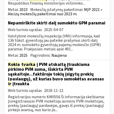
Respublikos finansų ministerijos viršininko...
Metai:
2023
Mokesčių įstatymų pakeitimai:
MĮP 2021 »
Akcizų mokesčių pakeitimai nuo 2023 m.
Nepamirškite skirti dalį sumokėto GPM paramai
Web turinio sąrašas
2025-04-07
Valstybinė mokesčių inspekcija (VMI) informuoja, kad
136 tūkst. gyventojų jau pateikė prašymus skirti dalį
2024 m. sumokėto gyventojų pajamų mokesčio (GPM)
paramai. Praėjusiais metais apie 491...
Metai:
2025
Pagrindinis:
Naujiena
Kokia
tvarka
į PVM atskaitą įtraukiama
pirkimo PVM suma, išskirta PVM
sąskaitoje...faktūroje tokių įsigytų prekių
(paslaugų), už kurias buvo sumokėtas avansas
ir
įtraukta
Web turinio sąrašas
2018-11-22
Registracijos numeris KM0556 Ši informacija skelbiama:
Įsiregistravusio PVM mokėtoju asmens PVM mokėtojas,
prekių (paslaugų) pardavėjas, gavęs iš prekių (paslaugų)
pirkėjo avansą, nuo kurio jis...