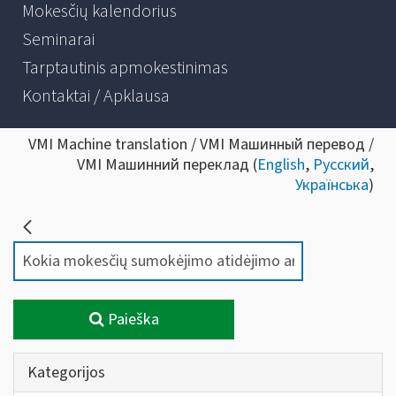
Mokesčių kalendorius
Seminarai
Tarptautinis apmokestinimas
Kontaktai / Apklausa
VMI Machine translation / VMI Машинный перевод /
VMI Машинний переклад (
English
,
Русский
,
Українська
)
Paieška
Kategorijos