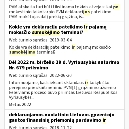
PVM atskaita turi būti tikslinama tokiais atvejais: kai
po
mokestinio laikotarpio PVM deklaraci
jos
pateikimo
PVM mokėtojas dalį prekių grąžina, iš...
Kokie yra deklaracijų pateikimo
ir
pajamų
mokesčio
sumokėjimo
terminai?
Web turinio sąrašas
2019-03-04
Kokie yra deklaracijų pateikimo
ir
pajamų mokesčio
sumokėjimo
terminai?
Dėl 2022 m. birželio 29 d. Vyriausybės nutarimo
Nr. 679 priėmimo
Web turinio sąrašas
2022-06-30
Informuojame, kad siekiant sklandaus
ir
kokybiško
perėjimo prie skaitmeninio PVM[1] grąžinimo užsienio
keleiviams proceso buvo priimtas Lietuvos Respublikos
Vyriausybės...
Metai:
2022
deklaruojamos nuolatinio Lietuvos gyventojo
gautos finansinių priemonių pardavimo
ir
Web turinio sąrašas
2018-11-22