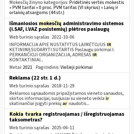
Mokesčių žinyno kategorijos:
Pridėtinės vertės mokestis
» PVM tarifai » 0 proc. PVM tarifas (VI skyrius) » Laivų ir
orlaivių atsargoms (44 str.)
Išmaniosios
mokesčių
administravimo sistemos
(i.SAF, i.VAZ posistemių) plėtros paslaugų
Web turinio sąrašas
2021-10-06
INFORMACIJA APIE NUSTATYTUS LAIMĖTOJUS
IR
KETINIMĄ SUDARYTI SUTARTIS Paslaugų pirkimai I.
PERKANČIOJI ORGANIZACIJA, ADRESAS
IR
KONTAKTINIAI...
Metai:
2021
Pagrindinis:
Viešieji pirkimai
Reklama (22 str. 1 d.)
Web turinio sąrašas
2018-11-29
Reklamos sąnaudomis pripažįstamos vieneto sąnaudos,
skirtos informacijai, susijusiai su vieneto veikla
ir
skatinančiai įsigyti prekių
ar
naudotis...
Kokia
tvarka
registruojamas / išregistruojamas
taksometras?
Web turinio sąrašas
2025-06-11