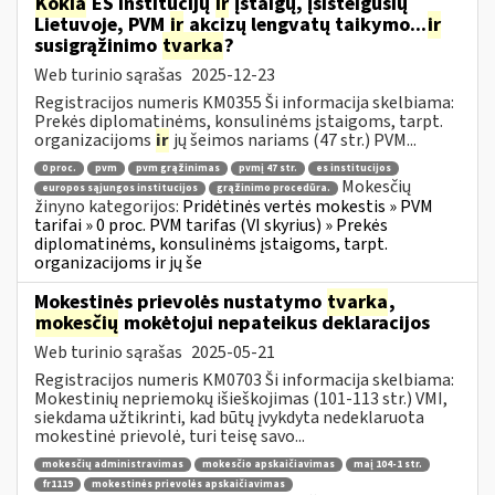
Kokia
ES institucijų
ir
įstaigų, įsisteigusių
Lietuvoje, PVM
ir
akcizų lengvatų taikymo...
ir
susigrąžinimo
tvarka
?
Web turinio sąrašas
2025-12-23
Registracijos numeris KM0355 Ši informacija skelbiama:
Prekės diplomatinėms, konsulinėms įstaigoms, tarpt.
organizacijoms
ir
jų šeimos nariams (47 str.) PVM...
0 proc.
pvm
pvm grąžinimas
pvmį 47 str.
es institucijos
Mokesčių
europos sąjungos institucijos
grąžinimo procedūra.
žinyno kategorijos:
Pridėtinės vertės mokestis » PVM
tarifai » 0 proc. PVM tarifas (VI skyrius) » Prekės
diplomatinėms, konsulinėms įstaigoms, tarpt.
organizacijoms ir jų še
Mokestinės prievolės nustatymo
tvarka
,
mokesčių
mokėtojui nepateikus deklaracijos
Web turinio sąrašas
2025-05-21
Registracijos numeris KM0703 Ši informacija skelbiama:
Mokestinių nepriemokų išieškojimas (101-113 str.) VMI,
siekdama užtikrinti, kad būtų įvykdyta nedeklaruota
mokestinė prievolė, turi teisę savo...
mokesčių administravimas
mokesčio apskaičiavimas
maį 104-1 str.
fr1119
mokestinės prievolės apskaičiavimas