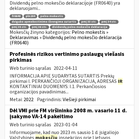
Dividendų pelno mokesčio deklaracijoje (FR0640) yra
deklaruojami...
fr0640
pln204
pelno mokestis
dvigubo apmokestinimo išvengimo sutartis
pmį 33 str.
pmį 34 str.
pmį 35 str.
pmį 36 str.
dividendų pelno mokesčio deklaracija
Mokesčių žinyno kategorijos:
Pelno mokestis »
Deklaravimas » Dividendų pelno mokesčio deklaracija
(FR0640)
Profesinės rizikos vertinimo paslaugų viešasis
pirkimas
Web turinio sąrašas
2022-04-11
INFORMACIJA APIE SUDARYTAS SUTARTIS Prekių
pirkimai I. PERKANČIOJI ORGANIZACIJA, ADRESAS
IR
KONTAKTINIAI DUOMENYS: I.1. Perkančiosios
organizacijos pavadinimas...
Metai:
2022
Pagrindinis:
Viešieji pirkimai
Dėl VMI prie FM viršininko 2008 m. vasario 11 d.
įsakymo VA-14 pakeitimo
Web turinio sąrašas
2023-01-04
Informuojame, kad nuo 2023 m. sausio 1 d. įsigaliojo
Valstybinės
mokesčių
inspekcijos prie Lietuvos