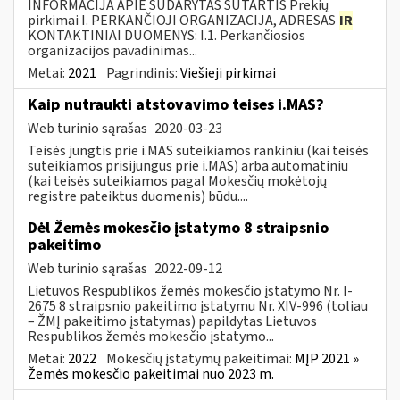
INFORMACIJA APIE SUDARYTAS SUTARTIS Prekių
pirkimai I. PERKANČIOJI ORGANIZACIJA, ADRESAS
IR
KONTAKTINIAI DUOMENYS: I.1. Perkančiosios
organizacijos pavadinimas...
Metai:
2021
Pagrindinis:
Viešieji pirkimai
Kaip nutraukti atstovavimo teises i.MAS?
Web turinio sąrašas
2020-03-23
Teisės jungtis prie i.MAS suteikiamos rankiniu (kai teisės
suteikiamos prisijungus prie i.MAS) arba automatiniu
(kai teisės suteikiamos pagal Mokesčių mokėtojų
registre pateiktus duomenis) būdu....
Dėl Žemės mokesčio įstatymo 8 straipsnio
pakeitimo
Web turinio sąrašas
2022-09-12
Lietuvos Respublikos žemės mokesčio įstatymo Nr. I-
2675 8 straipsnio pakeitimo įstatymu Nr. XIV-996 (toliau
– ŽMĮ pakeitimo įstatymas) papildytas Lietuvos
Respublikos žemės mokesčio įstatymo...
Metai:
2022
Mokesčių įstatymų pakeitimai:
MĮP 2021 »
Žemės mokesčio pakeitimai nuo 2023 m.