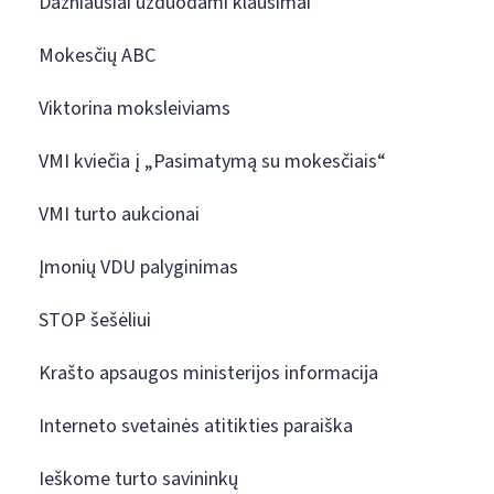
Dažniausiai užduodami klausimai
Mokesčių ABC
Viktorina moksleiviams
VMI kviečia į „Pasimatymą su mokesčiais“
VMI turto aukcionai
Įmonių VDU palyginimas
STOP šešėliui
Krašto apsaugos ministerijos informacija
Interneto svetainės atitikties paraiška
Ieškome turto savininkų