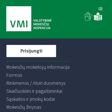
Prisijungti
Mokesčių mokėtojų informacija
Formos
Rinkmenos / Atviri duomenys
Skaičiuoklės ir pagalbininkai
Sąskaitos ir įmokų kodai
Mokesčių žinynas