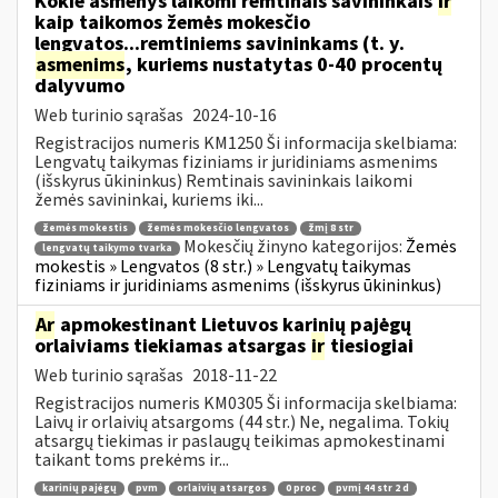
Kokie asmenys laikomi remtinais savininkais
ir
kaip taikomos žemės mokesčio
lengvatos...remtiniems savininkams (t. y.
asmenims
, kuriems nustatytas 0-40 procentų
dalyvumo
Web turinio sąrašas
2024-10-16
Registracijos numeris KM1250 Ši informacija skelbiama:
Lengvatų taikymas fiziniams ir juridiniams asmenims
(išskyrus ūkininkus) Remtinais savininkais laikomi
žemės savininkai, kuriems iki...
žemės mokestis
žemės mokesčio lengvatos
žmį 8 str
Mokesčių žinyno kategorijos:
Žemės
lengvatų taikymo tvarka
mokestis » Lengvatos (8 str.) » Lengvatų taikymas
fiziniams ir juridiniams asmenims (išskyrus ūkininkus)
Ar
apmokestinant Lietuvos karinių pajėgų
orlaiviams tiekiamas atsargas
ir
tiesiogiai
Web turinio sąrašas
2018-11-22
Registracijos numeris KM0305 Ši informacija skelbiama:
Laivų ir orlaivių atsargoms (44 str.) Ne, negalima. Tokių
atsargų tiekimas ir paslaugų teikimas apmokestinami
taikant toms prekėms ir...
karinių pajėgų
pvm
orlaivių atsargos
0 proc
pvmį 44 str 2 d