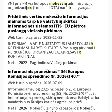
VMI prie FM yra Europos
mokesčių
administracijų
organizaci
jos
(toliau — IOTA) narė
ir
dalyvauja...
Pridėtinės vertės mokesčio informacijos
mainams tarp ES valstybių skirtos
informacinės sistemos ITIS_EU plėtros
paslaugų viešasis pirkimas
Web turinio sąrašas
2022-11-23
INFORMACIJA APIE NUSTATYTUS LAIMĖTOJUS
IR
KETINIMĄ SUDARYTI SUTARTIS Paslaugų pirkimai I.
PERKANČIOJI ORGANIZACIJA, ADRESAS
IR
KONTAKTINIAI...
Metai:
2022
Pagrindinis:
Viešieji pirkimai
Informacinis pranešimas "Dėl Europos
Komisijos sprendimo Nr. 2026/1407"
Web turinio sąrašas
2026-07-09
Informuojame, jog 2026 m. birželio 26 d. Europos
Komisija priėmė sprendimą (ES) Nr. 2026/1407* , dėl
importuojamų prekių, skirtų nemokamai išdalyti arba
naudotis nuo Rusijos karinės agresijos prieš...
Metai:
2026
Mokesčių žinyno kategorijos:
Mokesčių