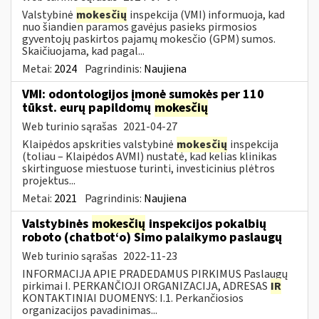
Valstybinė
mokesčių
inspekcija (VMI) informuoja, kad
nuo šiandien paramos gavėjus pasieks pirmosios
gyventojų paskirtos pajamų mokesčio (GPM) sumos.
Skaičiuojama, kad pagal...
Metai:
2024
Pagrindinis:
Naujiena
VMI: odontologijos įmonė sumokės per 110
tūkst. eurų papildomų
mokesčių
Web turinio sąrašas
2021-04-27
Klaipėdos apskrities valstybinė
mokesčių
inspekcija
(toliau – Klaipėdos AVMI) nustatė, kad kelias klinikas
skirtinguose miestuose turinti, investicinius plėtros
projektus...
Metai:
2021
Pagrindinis:
Naujiena
Valstybinės
mokesčių
inspekcijos pokalbių
roboto (chatbot‘o) Simo palaikymo paslaugų
Web turinio sąrašas
2022-11-23
INFORMACIJA APIE PRADEDAMUS PIRKIMUS Paslaugų
pirkimai I. PERKANČIOJI ORGANIZACIJA, ADRESAS
IR
KONTAKTINIAI DUOMENYS: I.1. Perkančiosios
organizacijos pavadinimas...