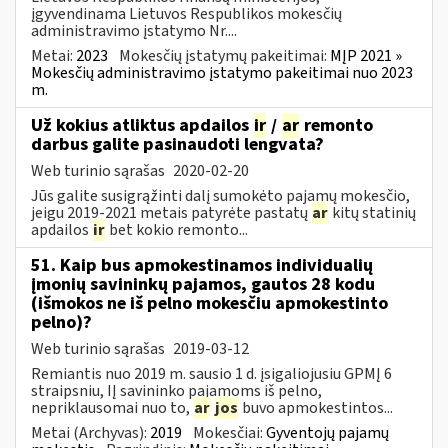
įgyvendinama Lietuvos Respublikos mokesčių
administravimo įstatymo Nr....
Metai:
2023
Mokesčių įstatymų pakeitimai:
MĮP 2021 »
Mokesčių administravimo įstatymo pakeitimai nuo 2023
m.
Už kokius atliktus apdailos
ir
/
ar
remonto
darbus galite pasinaudoti lengvata?
Web turinio sąrašas
2020-02-20
Jūs galite susigrąžinti dalį sumokėto pajamų mokesčio,
jeigu 2019-2021 metais patyrėte pastatų
ar
kitų statinių
apdailos
ir
bet kokio remonto...
51. Kaip bus apmokestinamos individualių
įmonių savininkų pajamos, gautos 28 kodu
(išmokos ne iš pelno mokesčiu apmokestinto
pelno)?
Web turinio sąrašas
2019-03-12
Remiantis nuo 2019 m. sausio 1 d. įsigaliojusiu GPMĮ 6
straipsniu, IĮ savininko pajamoms iš pelno,
nepriklausomai nuo to,
ar
jos
buvo apmokestintos...
Metai (Archyvas):
2019
Mokesčiai:
Gyventojų pajamų