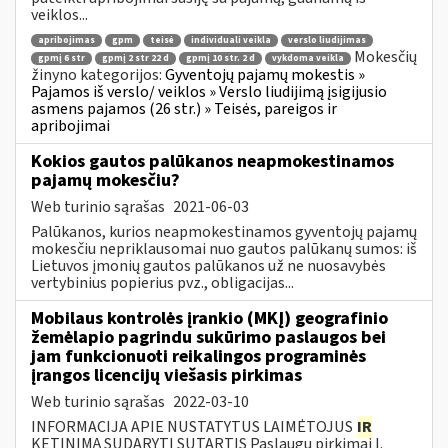
veiklos...
apribojimas
gpm
teisė
individuali veikla
verslo liudijimas
Mokesčių
gpmį 6 str
gpmį 2 str 22 d
gpmį 10 str. 2 d
vykdoma veikla
žinyno kategorijos:
Gyventojų pajamų mokestis »
Pajamos iš verslo/ veiklos » Verslo liudijimą įsigijusio
asmens pajamos (26 str.) » Teisės, pareigos ir
apribojimai
Kokios gautos palūkanos neapmokestinamos
pajamų mokesčiu?
Web turinio sąrašas
2021-06-03
Palūkanos, kurios neapmokestinamos gyventojų pajamų
mokesčiu nepriklausomai nuo gautos palūkanų sumos: iš
Lietuvos įmonių gautos palūkanos už ne nuosavybės
vertybinius popierius pvz., obligacijas...
Mobilaus kontrolės įrankio (MKĮ) geografinio
žemėlapio pagrindu sukūrimo paslaugos bei
jam funkcionuoti reikalingos programinės
įrangos licencijų viešasis pirkimas
Web turinio sąrašas
2022-03-10
INFORMACIJA APIE NUSTATYTUS LAIMĖTOJUS
IR
KETINIMĄ SUDARYTI SUTARTIS Paslaugų pirkimai I.