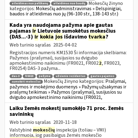
Mokesčių žinyno
atleidimas nuo palūkanų
atleidimas nuo baudų
kategorijos:
Mokesčių administravimas » Delspinigiai,
baudos ir atleidimas nuo jų (96-100 str., 138-143 str.)
Kada yra naudojama pažyma apie gautas
pajamas
ir
Lietuvoje sumokėtus mokesčius
(DAS...-3)
ir
kokia
jos
išdavimo
tvarka
?
Web turinio sąrašas
2025-04-02
Registracijos numeris KM1530 Ši informacija skelbiama:
Pažymos (prašymai), susijusios su dvigubo
apmokestinimo naikinimu (FR0021, FR002
2
, FR0023,
FR0254) DAS-3 pažyma...
das-3
fr0023
pažyma
užsienio rezidentas
gautos pajamos
Mokesčių žinyno kategorijos:
Prašymai,
sumokėti mokesčiai
pažymos ir mokėjimo duomenys » Pažymų užsakymas ir
prašymų teikimas » Pažymos (prašymai), susijusios su
dvigubo apmokestinimo naikinimu (FR0021,
Laiku žemės mokestį sumokėjo 71 proc. žemės
savininkų
Web turinio sąrašas
2020-11-18
Valstybinė
mokesčių
inspekcija (toliau – VMI)
informuoja, jog pasibaigus žemės mokesčio