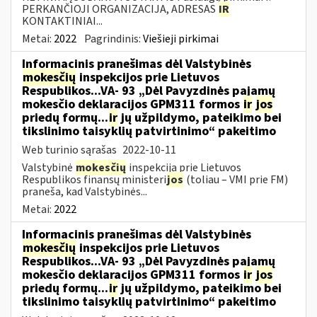
PERKANČIOJI ORGANIZACIJA, ADRESAS
IR
KONTAKTINIAI...
Metai:
2022
Pagrindinis:
Viešieji pirkimai
Informacinis pranešimas dėl Valstybinės
mokesčių
inspekcijos prie Lietuvos
Respublikos...VA- 93 „Dėl Pavyzdinės pajamų
mokesčio deklaracijos GPM311 formos
ir
jos
priedų formų...
ir
jų užpildymo, pateikimo bei
tikslinimo taisyklių patvirtinimo“ pakeitimo
Web turinio sąrašas
2022-10-11
Valstybinė
mokesčių
inspekcija prie Lietuvos
Respublikos finansų ministeri
jos
(toliau – VMI prie FM)
praneša, kad Valstybinės...
Metai:
2022
Informacinis pranešimas dėl Valstybinės
mokesčių
inspekcijos prie Lietuvos
Respublikos...VA- 93 „Dėl Pavyzdinės pajamų
mokesčio deklaracijos GPM311 formos
ir
jos
priedų formų...
ir
jų užpildymo, pateikimo bei
tikslinimo taisyklių patvirtinimo“ pakeitimo