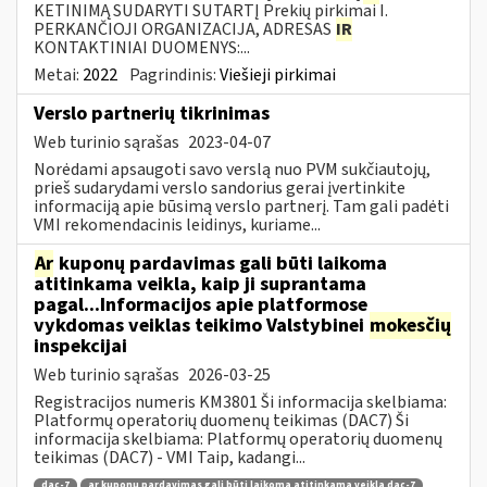
KETINIMĄ SUDARYTI SUTARTĮ Prekių pirkimai I.
PERKANČIOJI ORGANIZACIJA, ADRESAS
IR
KONTAKTINIAI DUOMENYS:...
Metai:
2022
Pagrindinis:
Viešieji pirkimai
Verslo partnerių tikrinimas
Web turinio sąrašas
2023-04-07
Norėdami apsaugoti savo verslą nuo PVM sukčiautojų,
prieš sudarydami verslo sandorius gerai įvertinkite
informaciją apie būsimą verslo partnerį. Tam gali padėti
VMI rekomendacinis leidinys, kuriame...
Ar
kuponų pardavimas gali būti laikoma
atitinkama veikla, kaip ji suprantama
pagal...Informacijos apie platformose
vykdomas veiklas teikimo Valstybinei
mokesčių
inspekcijai
Web turinio sąrašas
2026-03-25
Registracijos numeris KM3801 Ši informacija skelbiama:
Platformų operatorių duomenų teikimas (DAC7) Ši
informacija skelbiama: Platformų operatorių duomenų
teikimas (DAC7) - VMI Taip, kadangi...
dac-7
ar kuponų pardavimas gali būti laikoma atitinkama veikla dac-7