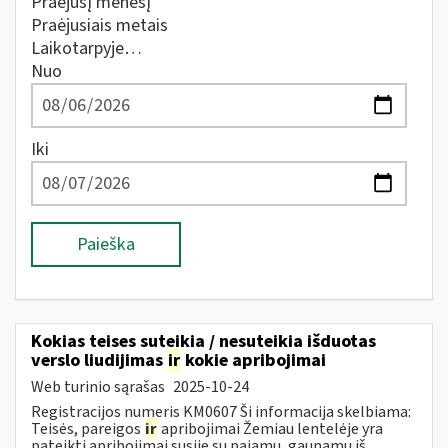
Praėjusį mėnesį
Praėjusiais metais
Laikotarpyje…
Nuo
Iki
Paieška
Kokias teises suteikia / nesuteikia išduotas
verslo liudijimas
ir
kokie apribojimai
Web turinio sąrašas
2025-10-24
Registracijos numeris KM0607 Ši informacija skelbiama:
Teisės, pareigos
ir
apribojimai Žemiau lentelėje yra
pateikti apribojimai susiję su pajamų, gaunamų iš