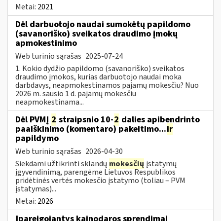
Metai:
2021
Dėl darbuotojo naudai sumokėtų papildomo
(savanoriško) sveikatos draudimo įmokų
apmokestinimo
Web turinio sąrašas
2025-07-24
1. Kokio dydžio papildomo (savanoriško) sveikatos
draudimo įmokos, kurias darbuotojo naudai moka
darbdavys, neapmokestinamos pajamų mokesčiu? Nuo
2026 m. sausio 1 d. pajamų mokesčiu
neapmokestinama...
Dėl PVMĮ
2
straipsnio 10-
2
dalies apibendrinto
paaiškinimo (komentaro) pakeitimo...
ir
papildymo
Web turinio sąrašas
2026-04-30
Siekdami užtikrinti sklandų
mokesčių
įstatymų
įgyvendinimą, parengėme Lietuvos Respublikos
pridėtinės vertės mokesčio įstatymo (toliau – PVM
įstatymas)...
Metai:
2026
Įpareigojantys kainodaros sprendimai