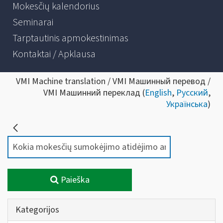
Mokesčių kalendorius
Seminarai
Tarptautinis apmokestinimas
Kontaktai / Apklausa
VMI Machine translation / VMI Машинный перевод /
VMI Машинний переклад (
English
,
Русский
,
Українська
)
Paieška
Kategorijos