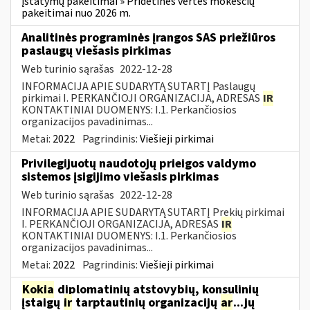
įstatymų pakeitimai » Pridėtinės vertės mokesčių
pakeitimai nuo 2026 m.
Analitinės programinės įrangos SAS priežiūros
paslaugų viešasis pirkimas
Web turinio sąrašas
2022-12-28
INFORMACIJA APIE SUDARYTĄ SUTARTĮ Paslaugų
pirkimai I. PERKANČIOJI ORGANIZACIJA, ADRESAS
IR
KONTAKTINIAI DUOMENYS: I.1. Perkančiosios
organizacijos pavadinimas...
Metai:
2022
Pagrindinis:
Viešieji pirkimai
Privilegijuotų naudotojų prieigos valdymo
sistemos įsigijimo viešasis pirkimas
Web turinio sąrašas
2022-12-28
INFORMACIJA APIE SUDARYTĄ SUTARTĮ Prekių pirkimai
I. PERKANČIOJI ORGANIZACIJA, ADRESAS
IR
KONTAKTINIAI DUOMENYS: I.1. Perkančiosios
organizacijos pavadinimas...
Metai:
2022
Pagrindinis:
Viešieji pirkimai
Kokia
diplomatinių atstovybių, konsulinių
įstaigų
ir
tarptautinių organizacijų
ar
...jų