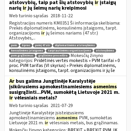
atstovybių, taip pat šių atstovybių
ir
įstaigų
narių
ir
jų šeimų narių kreipimosi
Web turinio sąrašas
2018-11-22
Registracijos numeris KM0351 Ši informacija skelbiama:
Prekės diplomatinėms, konsulinėms įstaigoms, tarpt.
organizacijoms
ir
jų šeimos nariams (47 str.)
Atstovybės,...
pvm
0 proc
pvmį 47 str
diplomatinėms atstovybėms
konsulinėms įstaigoms
tarptautinėms organizacijoms
atstovybėms
Mokesčių žinyno
pvm grąžinimas
grąžinimo procedūra
kategorijos:
Pridėtinės vertės mokestis » PVM tarifai » 0
proc. PVM tarifas (VI skyrius) » Prekės diplomatinėms,
konsulinėms įstaigoms, tarpt. organizacijoms ir jų še
Ar
bus galima Jungtinėje Karalystėje
įsikūrusiems apmokestinamiesiems
asmenims
susigrąžinti...PVM, sumokėtą Lietuvoje 2021 m.
ir
vėlesniais metais?
Web turinio sąrašas
2021-07-29
Jungtinėje Karalystėje įsisteigusiems
apmokestinamiesiems
asmenims
PVM, sumokėtas
Lietuvoje 2021 m.
ir
vėlesniais metais, bus grąžinamas.
Mokesčių žinyno kategorijos:
BREXIT » BREXIT PVM JK