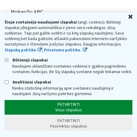
Mokesčių ABC
U
Šioje svetainėje naudojami slapukai
(angl. cookies). Būtinieji
Viktorina moksleiviams
slapukai įdiegiami automatiškai ir jiems nėra reikalingas Jūsų
sutikimas. Taip pat galite sutikti ir su kitų slapukų naudojimu. Savo
sutikimą bet kada galėsite atšaukti pakeisdami interneto naršyklės
VMI kviečia į „Pasimatymą su mokesčiais“
nustatymus ir ištrindami įrašytus slapukus. Daugiau informacijos
Slapukų politika
;
Privatumo politika.
VMI turto aukcionai
Būtinieji slapukai
Naudojami sklandžiam svetainės veikimui ir įgalina pagrindines
Įmonių VDU palyginimas
svetainės funkcijas. Be šių slapukų svetainė negali tinkamai veikti.
Analitiniai slapukai
STOP šešėliui
Renka statistinę informaciją apie svetainės naudojimą ir
naudojami Jūsų naršymo patirties gerinimui.
Krašto apsaugos ministerijos informacija
PATVIRTINTI
Visus slapukus
Interneto svetainės atitikties paraiška
PATVIRTINTI
Pasirinktus slapukus
Ieškome turto savininkų