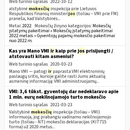
Web turinio sąrašas
2022-10-12
alstybinė
mokesčių
inspekcija prie Lietuvos
Respublikos finansų ministeri
jos
(toliau – VMI prie FM)
praneša, kad Valstybinės...
Metai:
2022
Mokesčių žinyno kategorijos:
Mokesčių
įstatymų pakeitimai » Mokesčių įstatymų pakeitimai
2022 metais » Gyventojų pajamų mokesčio pakeitimai
nuo 2022 m.
Kas yra Mano VMI
ir
kaip prie
jos
prisijungti /
atstovauti kitam asmeniui?
Web turinio sąrašas
2020-03-23
Mano VMI — patogi
ir
paprasta VMI elektroninių
paslaugų sritis, kurioje galite rasti Jums aktualią
asmeninę informaciją: VMI administruojamų...
VMI: 3,6 tūkst. gyventojų dar nedeklaravo apie
1 mln. eurų nekilnojamojo turto mokesčio
Web turinio sąrašas
2021-03-23
Valstybinė
mokesčių
inspekcija (toliau – VMI)
informuoja, jog prabangiu vadinamo nekilnojamojo
turto (toliau - NT) mokesčio deklaracijas (KIT715
forma) už 2020 metus...