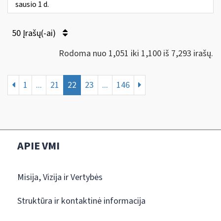
sausio 1 d.
50 Įrašų(-ai)
Rodoma nuo 1,051 iki 1,100 iš 7,293 irašų.
1
...
21
22
23
...
146
APIE VMI
Misija, Vizija ir Vertybės
Struktūra ir kontaktinė informacija