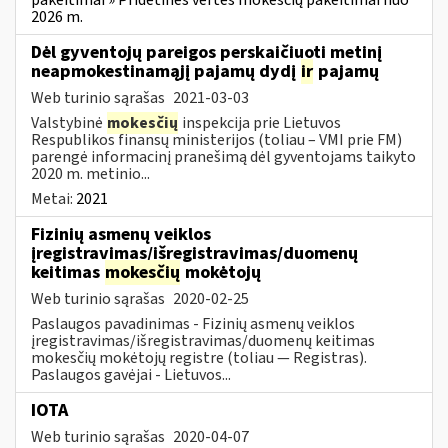
2026 m.
Dėl gyventojų pareigos perskaičiuoti metinį
neapmokestinamąjį pajamų dydį
ir
pajamų
Web turinio sąrašas
2021-03-03
Valstybinė
mokesčių
inspekcija prie Lietuvos
Respublikos finansų ministerijos (toliau – VMI prie FM)
parengė informacinį pranešimą dėl gyventojams taikyto
2020 m. metinio...
Metai:
2021
Fizinių asmenų veiklos
įregistravimas/išregistravimas/duomenų
keitimas
mokesčių
mokėtojų
Web turinio sąrašas
2020-02-25
Paslaugos pavadinimas - Fizinių asmenų veiklos
įregistravimas/išregistravimas/duomenų keitimas
mokesčių mokėtojų registre (toliau — Registras).
Paslaugos gavėjai - Lietuvos...
IOTA
Web turinio sąrašas
2020-04-07