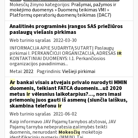
Mokesčių žinyno kategorijos:
Prašymai, pažymos ir
mokėjimo duomenys » Duomenų teikimas VMI »
Platformų operatorių duomenų teikimas (DAC7)
Analitinės programinės įrangos SAS priežiūros
paslaugų viešasis pirkimas
Web turinio sąrašas
2022-03-30
INFORMACIJA APIE SUDARYTĄ SUTARTĮ Paslaugų
pirkimai I. PERKANČIOJI ORGANIZACIJA, ADRESAS
IR
KONTAKTINIAI DUOMENYS: I.1. Perkančiosios
organizacijos pavadinimas...
Metai:
2022
Pagrindinis:
Viešieji pirkimai
Ar
bankai visais atvejais privalo nurodyti MMIN
duomenis, teikiant FATCA duomenis...už 2020
metus
ir
vėlesnius laikotarpius?..., nors imasi
priemonių juos gauti iš asmenų (siunčia laiškus,
skambina telefonu
ir
Web turinio sąrašas
2021-06-02
Kaip informavo JAV Pajamų tarnybos atstovai, JAV
Pajamų tarnyba nebepratęsia galimybės teikti
duomenis, nenurodant
Mokesčių
mokėtojo
identifikacinių numerių (MMIN). Tai...