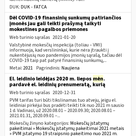
DUK:
DUK - FATCA
Dėl COVID-19 finansinių sunkumų patiriančios
įmonės jau gali teikti prašymą taikyti
mokestines pagalbos priemones
Web turinio sąrašas
2021-01-20
Valstybinė mokesčių inspekcija (toliau – VMI)
informuoja, kad verslininkai, kurie nėra įtraukti į
nukentėjusių nuo pandemijos įmonių sąrašą, tačiau dėl
COVID-19 taip pat patyrė finansinių sunkumų,...
Metai:
2021
Pagrindinis:
Naujiena
El. leidinio leidėjas 2020 m. liepos
mėn
.
pardavė el. leidinių prenumeratą, kurią
Web turinio sąrašas
2020-12-31
PVM tarifas turi būti tikslinamas tuo atveju, jeigu el.
leidiniai pirkėjui bus pradėti teikti tik nuo 2021 m sausio
1 d. Vadinasi, už 2020.08.01 – 2020.09.30; 2020.08.01 –
2021.01.31, 2020.09.01 –...
Mokesčių žinyno kategorijos:
Mokesčių įstatymų
pakeitimai » Mokesčių įstatymų pakeitimai 2021 metais
» PVM įstatymo 19 straipsnio pakeitimo nuo 2021 m.