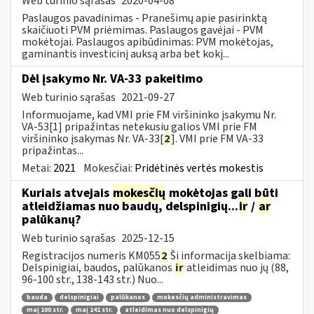
Web turinio sąrašas
2020-04-08
Paslaugos pavadinimas - Pranešimų apie pasirinktą
skaičiuoti PVM priėmimas. Paslaugos gavėjai - PVM
mokėtojai. Paslaugos apibūdinimas: PVM mokėtojas,
gaminantis investicinį auksą arba bet kokį...
Dėl įsakymo Nr. VA-33 pakeitimo
Web turinio sąrašas
2021-09-27
Informuojame, kad VMI prie FM viršininko įsakymu Nr.
VA-53[1] pripažintas netekusiu galios VMI prie FM
viršininko įsakymas Nr. VA-33[
2
]. VMI prie FM VA-33
pripažintas...
Metai:
2021
Mokesčiai:
Pridėtinės vertės mokestis
Kuriais atvejais
mokesčių
mokėtojas gali būti
atleidžiamas nuo baudų, delspinigių...
ir
/
ar
palūkanų?
Web turinio sąrašas
2025-12-15
Registracijos numeris KM055
2
Ši informacija skelbiama:
Delspinigiai, baudos, palūkanos
ir
atleidimas nuo jų (88,
96-100 str., 138-143 str.) Nuo...
bauda
delspinigiai
palūkanos
mokesčių administravimas
maį 100 str.
maį 141 str.
atleidimas nuo delspinigių