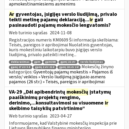
apmokestinamiesiems asmenims
Ar
gyventojas, įsigijęs verslo liudijimą, privalo
teikti metinę pajamų deklaraciją...
ir
gali
pasinaudoti pajamų mokesčio lengvatomis?
Web turinio sąrašas
2024-11-08
Registracijos numeris KM0609 Ši informacija skelbiama:
Teisės, pareigos ir apribojimai Nuolatinis gyventojas,
kuris mokestiniu laikotarpiu buvo įsigijęs verslo
liudijimą, privalo pateikti metinę...
deklaravimas
gpm
gpm308
gpmį 21 str
verslo liudijimas
Mokesčių žinyno
gpmį 27 str 3 d
gpmį 2 str 22 d
gpmį 10 str 2 d
kategorijos:
Gyventojų pajamų mokestis » Pajamos iš
verslo/ veiklos » Verslo liudijimą įsigijusio asmens
pajamos (26 str.) » Teisės, pareigos ir apribojimai
VA-29 „Dėl apibendrintų
mokesčių
įstatymų
paaiškinimų projektų rengimo,
derinimo,...konsultavimosi su visuomene
ir
skelbimo taisyklių patvirtinimo“
Web turinio sąrašas
2023-04-27
Informuojame, kad Valstybinė mokesčių inspekcija prie
Lietuvos Respublikos finansų ministerijos,