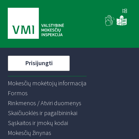
Prisijungti
Mokesčių mokėtojų informacija
Formos
Rinkmenos / Atviri duomenys
Skaičiuoklės ir pagalbininkai
Sąskaitos ir įmokų kodai
Mokesčių žinynas