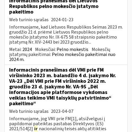
Informacinis pranešimas dėl Lietuvos
Respublikos pelno mokesčio įstatymo
pakeitimo
Web turinio sąrašas
2024-01-23
Informuojame, kad Lietuvos Respublikos Seimas 2023 m.
gruodžio 21 d. priėmė Lietuvos Respublikos pelno
mokesčio įstatymo Nr. IX-675 58 straipsnio pakeitimo
įstatymą Nr. XIV-2443 bei 2023 gruodžio...
Metai:
2024
Mokesčiai:
Pelno mokestis
Mokesčių
įstatymų pakeitimai:
Pelno mokesčio pakeitimai nuo
2024 m.
Informacinis pranešimas dėl VMI prie FM
viršininko 2023 m. balandžio 4 d. įsakymo Nr.
VA-23 „Dėl VMI prie FM viršininko 2022 m.
gruodžio 23 d. įsakymo Nr. VA-95 „Dėl
informacijos apie platformose vykdomas
veiklas teikimo VMI taisyklių patvirtinimo“
pakeitimo“
Web turinio sąrašas
2023-04-07
Informuojame, jog VMI prie FM[1], atsižvelgusi į
papildomai pateiktas pastabas Direktyvos (ES)
2021/514[2]
ir
nacionalinių teisės aktų atitikties