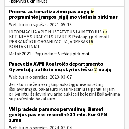
(išskyrus ūkininkus)
Procesų automatizavimo paslaugų
ir
programinės įrangos įsigijimo viešasis pirkimas
Web turinio sąrašas
2021-05-13
INFORMACIJA APIE NUSTATYTUS LAIMĖTOJUS
IR
KETINIMĄ SUDARYTI SUTARTIS Paslaugų pirkimai I.
PERKANČIOJI ORGANIZACIJA, ADRESAS
IR
KONTAKTINIAI...
Metai:
2021
Pagrindinis:
Viešieji pirkimai
Panevėžio AVMI Kontrolės departamento
Gyventojų patikrinimų skyrius ieško
2
naujų
Web turinio sąrašas
2023-03-07
Jei: • turi ne žemesnį kaip aukštąjį universitetinį
išsilavinimą su bakalauro kvalifikaciniu laipsniu ar jam
prilygintu išsilavinimu arba aukštąjį koleginį išsilavinimą
su profesinio bakalauro...
VMI pradeda paramos pervedimą: šiemet
gavėjus pasieks rekordinė 31 mln. Eur GPM
suma
Web turinio sąrašas
2024-07-04