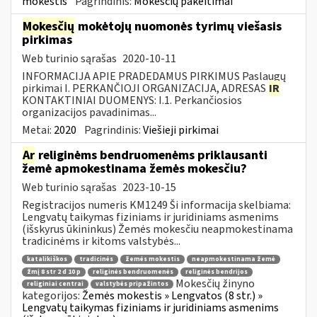
mokestis
Pagrindinis:
Mokesčių pakeitimai
Mokesčių
mokėtojų nuomonės tyrimų viešasis
pirkimas
Web turinio sąrašas
2020-10-11
INFORMACIJA APIE PRADEDAMUS PIRKIMUS Paslaugų
pirkimai I. PERKANČIOJI ORGANIZACIJA, ADRESAS
IR
KONTAKTINIAI DUOMENYS: I.1. Perkančiosios
organizacijos pavadinimas...
Metai:
2020
Pagrindinis:
Viešieji pirkimai
Ar
religinėms bendruomenėms priklausanti
žemė apmokestinama žemės mokesčiu?
Web turinio sąrašas
2023-10-15
Registracijos numeris KM1249 Ši informacija skelbiama:
Lengvatų taikymas fiziniams ir juridiniams asmenims
(išskyrus ūkininkus) Žemės mokesčiu neapmokestinama
tradicinėms ir kitoms valstybės...
katalikiškos
tradicinės
žemės mokestis
neapmokestinama žemė
žmį 8 str 2 d 10 p
religinės bendruomenės
religinės bendrijos
Mokesčių žinyno
religiniai centrai
valstybės pripažintos
kategorijos:
Žemės mokestis » Lengvatos (8 str.) »
Lengvatų taikymas fiziniams ir juridiniams asmenims