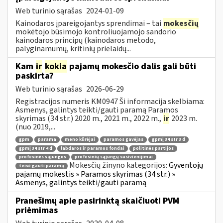
Web turinio sąrašas
2024-01-09
Kainodaros įpareigojantys sprendimai – tai
mokesčių
mokėtojo būsimojo kontroliuojamojo sandorio
kainodaros principų (kainodaros metodo,
palyginamumų, kritinių prielaidų...
Kam
ir
kokia
pajamų mokesčio dalis gali būti
paskirta?
Web turinio sąrašas
2026-06-29
Registracijos numeris KM0947 Ši informacija skelbiama:
Asmenys, galintys teikti/gauti paramą Paramos
skyrimas (34 str.) 2020 m., 2021 m., 2022 m.,
ir
2023 m.
(nuo 2019,...
gpm
parama
meno kūrėjai
paramos gavėjas
gpmį 34 str 3 d
gpmį 34 str 4 d
labdaros ir paramos fondai
politinės partijos
profesinės sąjungos
profesinių sąjungų susivienijimai
Mokesčių žinyno kategorijos:
Gyventojų
teisė gauti paramą
pajamų mokestis » Paramos skyrimas (34 str.) »
Asmenys, galintys teikti/gauti paramą
Pranešimų apie pasirinktą skaičiuoti PVM
priėmimas