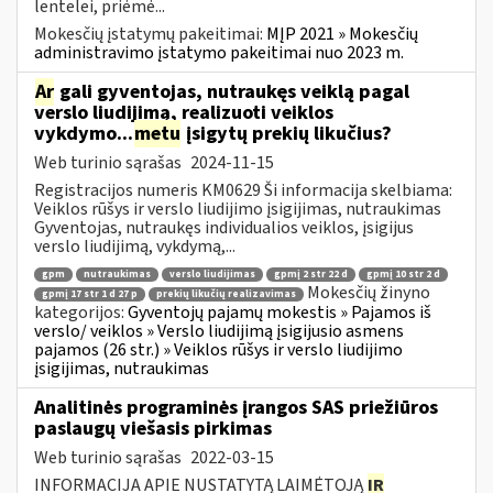
lentelei, priėmė...
Mokesčių įstatymų pakeitimai:
MĮP 2021 » Mokesčių
administravimo įstatymo pakeitimai nuo 2023 m.
Ar
gali gyventojas, nutraukęs veiklą pagal
verslo liudijimą, realizuoti veiklos
vykdymo...
metu
įsigytų prekių likučius?
Web turinio sąrašas
2024-11-15
Registracijos numeris KM0629 Ši informacija skelbiama:
Veiklos rūšys ir verslo liudijimo įsigijimas, nutraukimas
Gyventojas, nutraukęs individualios veiklos, įsigijus
verslo liudijimą, vykdymą,...
gpm
nutraukimas
verslo liudijimas
gpmį 2 str 22 d
gpmį 10 str 2 d
Mokesčių žinyno
gpmį 17 str 1 d 27 p
prekių likučių realizavimas
kategorijos:
Gyventojų pajamų mokestis » Pajamos iš
verslo/ veiklos » Verslo liudijimą įsigijusio asmens
pajamos (26 str.) » Veiklos rūšys ir verslo liudijimo
įsigijimas, nutraukimas
Analitinės programinės įrangos SAS priežiūros
paslaugų viešasis pirkimas
Web turinio sąrašas
2022-03-15
INFORMACIJA APIE NUSTATYTĄ LAIMĖTOJĄ
IR