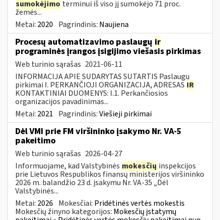
sumokėjimo
terminui iš viso jį sumokėjo 71 proc.
žemės...
Metai:
2020
Pagrindinis:
Naujiena
Procesų automatizavimo paslaugų
ir
programinės įrangos įsigijimo viešasis pirkimas
Web turinio sąrašas
2021-06-11
INFORMACIJA APIE SUDARYTAS SUTARTIS Paslaugų
pirkimai I. PERKANČIOJI ORGANIZACIJA, ADRESAS
IR
KONTAKTINIAI DUOMENYS: I.1. Perkančiosios
organizacijos pavadinimas...
Metai:
2021
Pagrindinis:
Viešieji pirkimai
Dėl VMI prie FM viršininko įsakymo Nr. VA-5
pakeitimo
Web turinio sąrašas
2026-04-27
Informuojame, kad Valstybinės
mokesčių
inspekcijos
prie Lietuvos Respublikos finansų ministerijos viršininko
2026 m. balandžio 23 d. įsakymu Nr. VA-35 „Dėl
Valstybinės...
Metai:
2026
Mokesčiai:
Pridėtinės vertės mokestis
Mokesčių žinyno kategorijos:
Mokesčių įstatymų
pakeitimai » Pridėtinės vertės mokesčių pakeitimai nuo