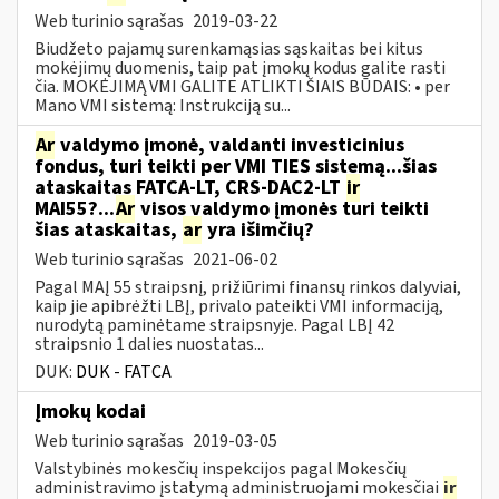
Web turinio sąrašas
2019-03-22
Biudžeto pajamų surenkamąsias sąskaitas bei kitus
mokėjimų duomenis, taip pat įmokų kodus galite rasti
čia. MOKĖJIMĄ VMI GALITE ATLIKTI ŠIAIS BŪDAIS: • per
Mano VMI sistemą: Instrukciją su...
Ar
valdymo įmonė, valdanti investicinius
fondus, turi teikti per VMI TIES sistemą...šias
ataskaitas FATCA-LT, CRS-DAC2-LT
ir
MAI55?...
Ar
visos valdymo įmonės turi teikti
šias ataskaitas,
ar
yra išimčių?
Web turinio sąrašas
2021-06-02
Pagal MAĮ 55 straipsnį, prižiūrimi finansų rinkos dalyviai,
kaip jie apibrėžti LBĮ, privalo pateikti VMI informaciją,
nurodytą paminėtame straipsnyje. Pagal LBĮ 42
straipsnio 1 dalies nuostatas...
DUK:
DUK - FATCA
Įmokų kodai
Web turinio sąrašas
2019-03-05
Valstybinės mokesčių inspekcijos pagal Mokesčių
administravimo įstatymą administruojami mokesčiai
ir