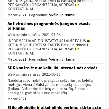
KETINIMĄ SUDARYTI SUTARTIS Paslaugų pirkimai I.
PERKANČIOJI ORGANIZACIJA, ADRESAS
IR
KONTAKTINIAI...
Metai:
2021
Pagrindinis:
Viešieji pirkimai
Antivirusinės programinės įrangos viešasis
pirkimas
Web turinio sąrašas
2021-03-04
INFORMACIJA APIE NUSTATYTUS LAIMĖTOJUS
IR
KETINIMĄ SUDARYTI SUTARTIS Prekių pirkimai I.
PERKANČIOJI ORGANIZACIJA, ADRESAS
IR
KONTAKTINIAI...
Metai:
2021
Pagrindinis:
Viešieji pirkimai
SDK kontrolė: nuo kelių iki internetinės erdvės
Web turinio sąrašas
2021-06-16
Naudotų automobilių prekybos sektorius jau keletą
metų yra viena iš Valstybinės mokesčių inspekcijos
(toliau – VMI) prioritetinių veiklos sričių. Siekiant
apsaugoti gyventojus nuo mokesčių...
Metai:
2021
Etilo alkoholio
ir
alkoholinių gėrimų, skirtų acto