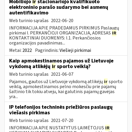
Mobiliojo
ir
stacionariojo kvalifikuoto
elektroninio parašo sudarymo bei asmenų
autentifikavimo
Web turinio sąrašas
2022-06-20
INFORMACIJA APIE PRADEDAMUS PIRKIMUS Paslaugų
pirkimai I. PERKANČIOJI ORGANIZACIJA, ADRESAS
IR
KONTAKTINIAI DUOMENYS: I.1. Perkančiosios
organizacijos pavadinimas...
Metai:
2022
Pagrindinis:
Viešieji pirkimai
Kaip apmokestinamos pajamos už Lietuvoje
vykdomą atlikėjų
ir
sporto veiklą?
Web turinio sąrašas
2021-06-07
Pajamos, gautos už Lietuvoje vykdomą atlikėjų
ir
sporto
veiklą, apmokestinamos pelno mokesčiu prie pajamų
šaltinio tik tokiu atveju, kai galutinis pajamų gavėjas
yra...
IP telefonijos techninės priežiūros paslaugų
viešasis pirkimas
Web turinio sąrašas
2021-07-20
INFORMACIJA APIE NUSTATYTUS LAIMĖTOJUS
IR