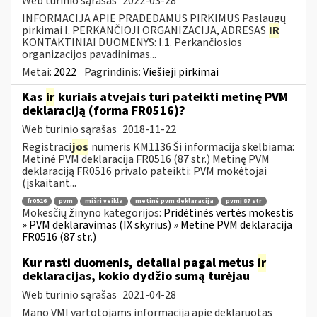
Web turinio sąrašas
2022-03-28
INFORMACIJA APIE PRADEDAMUS PIRKIMUS Paslaugų
pirkimai I. PERKANČIOJI ORGANIZACIJA, ADRESAS
IR
KONTAKTINIAI DUOMENYS: I.1. Perkančiosios
organizacijos pavadinimas...
Metai:
2022
Pagrindinis:
Viešieji pirkimai
Kas
ir
kuriais atvejais turi pateikti metinę PVM
deklaraciją (forma FR0516)?
Web turinio sąrašas
2018-11-22
Registraci
jos
numeris KM1136 Ši informacija skelbiama:
Metinė PVM deklaracija FR0516 (87 str.) Metinę PVM
deklaraciją FR0516 privalo pateikti: PVM mokėtojai
(įskaitant...
fr0516
pvm
mišri veikla
metinė pvm deklaracija
pvmį 87 str
Mokesčių žinyno kategorijos:
Pridėtinės vertės mokestis
» PVM deklaravimas (IX skyrius) » Metinė PVM deklaracija
FR0516 (87 str.)
Kur rasti duomenis, detaliai pagal metus
ir
deklaracijas, kokio dydžio sumą turėjau
Web turinio sąrašas
2021-04-28
Mano VMI vartotojams informacija apie deklaruotas