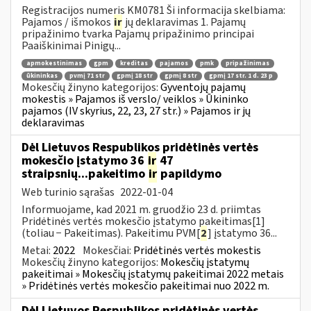
Registracijos numeris KM0781 Ši informacija skelbiama:
Pajamos / išmokos
ir
jų deklaravimas 1. Pajamų
pripažinimo tvarka Pajamų pripažinimo principai
Paaiškinimai Pinigų...
apmokestinimas
gpm
kreditas
pajamos
pmk
pripažinimas
ūkininkas
pvmį 71 str
gpmį 18 str
gpmį 8 str
gpmį 17 str. 1 d. 23 p
Mokesčių žinyno kategorijos:
Gyventojų pajamų
mokestis » Pajamos iš verslo/ veiklos » Ūkininko
pajamos (IV skyrius, 22, 23, 27 str.) » Pajamos ir jų
deklaravimas
Dėl Lietuvos Respublikos pridėtinės vertės
mokesčio įstatymo 36
ir
47
straipsnių...pakeitimo
ir
papildymo
Web turinio sąrašas
2022-01-04
Informuojame, kad 2021 m. gruodžio 23 d. priimtas
Pridėtinės vertės mokesčio įstatymo pakeitimas[1]
(toliau − Pakeitimas). Pakeitimu PVM[
2
] įstatymo 36...
Metai:
2022
Mokesčiai:
Pridėtinės vertės mokestis
Mokesčių žinyno kategorijos:
Mokesčių įstatymų
pakeitimai » Mokesčių įstatymų pakeitimai 2022 metais
» Pridėtinės vertės mokesčio pakeitimai nuo 2022 m.
Dėl Lietuvos Respublikos pridėtinės vertės