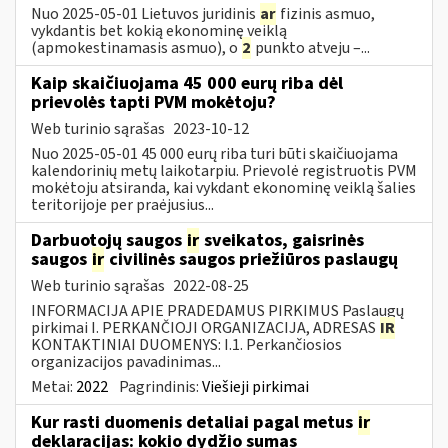
Nuo 2025-05-01 Lietuvos juridinis
ar
fizinis asmuo,
vykdantis bet kokią ekonominę veiklą
(apmokestinamasis asmuo), o
2
punkto atveju –...
Kaip skaičiuojama 45 000 eurų riba dėl
prievolės tapti PVM mokėtoju?
Web turinio sąrašas
2023-10-12
Nuo 2025-05-01 45 000 eurų riba turi būti skaičiuojama
kalendorinių metų laikotarpiu. Prievolė registruotis PVM
mokėtoju atsiranda, kai vykdant ekonominę veiklą šalies
teritorijoje per praėjusius...
Darbuotojų saugos
ir
sveikatos, gaisrinės
saugos
ir
civilinės saugos priežiūros paslaugų
Web turinio sąrašas
2022-08-25
INFORMACIJA APIE PRADEDAMUS PIRKIMUS Paslaugų
pirkimai I. PERKANČIOJI ORGANIZACIJA, ADRESAS
IR
KONTAKTINIAI DUOMENYS: I.1. Perkančiosios
organizacijos pavadinimas...
Metai:
2022
Pagrindinis:
Viešieji pirkimai
Kur rasti duomenis detaliai pagal metus
ir
deklaracijas: kokio dydžio sumas