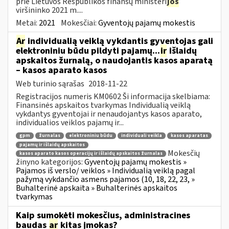
prie Lietuvos Respublikos finansų ministeri
jos
viršininko 2021 m....
Metai:
2021
Mokesčiai:
Gyventojų pajamų mokestis
Ar
individualią veiklą vykdantis gyventojas gali
elektroniniu būdu pildyti pajamų...
ir
išlaidų
apskaitos žurnalą, o naudojantis kasos aparatą
– kasos aparato kasos
Web turinio sąrašas
2018-11-22
Registracijos numeris KM0602 Ši informacija skelbiama:
Finansinės apskaitos tvarkymas Individualią veiklą
vykdantys gyventojai ir nenaudojantys kasos aparato,
individualios veiklos pajamų ir...
gpm
žurnalas
elektroniniu būdu
individuali veikla
kasos aparatas
pajamų ir išlaidų apskaitos
Mokesčių
kasos aparato kasos operacijų ir išlaidų apskaitos žurnalas
žinyno kategorijos:
Gyventojų pajamų mokestis »
Pajamos iš verslo/ veiklos » Individualią veiklą pagal
pažymą vykdančio asmens pajamos (10, 18, 22, 23, »
Buhalterinė apskaita » Buhalterinės apskaitos
tvarkymas
Kaip sumokėti mokesčius, administracines
baudas
ar
kitas įmokas?