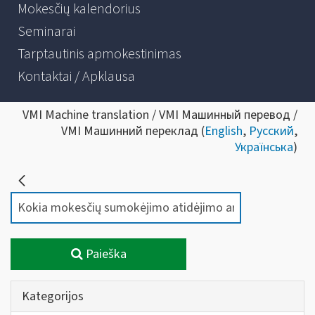
Mokesčių kalendorius
Seminarai
Tarptautinis apmokestinimas
Kontaktai / Apklausa
VMI Machine translation / VMI Машинный перевод /
VMI Машинний переклад (
English
,
Русский
,
Українська
)
Paieška
Kategorijos