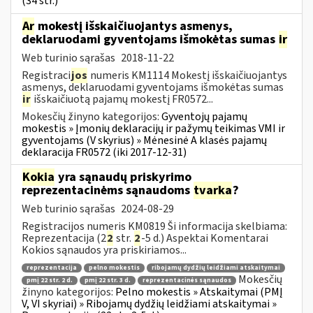
(34 str.)
Ar
mokestį išskaičiuojantys asmenys,
deklaruodami gyventojams išmokėtas sumas
ir
Web turinio sąrašas
2018-11-22
Registraci
jos
numeris KM1114 Mokestį išskaičiuojantys
asmenys, deklaruodami gyventojams išmokėtas sumas
ir
išskaičiuotą pajamų mokestį FR0572...
Mokesčių žinyno kategorijos:
Gyventojų pajamų
mokestis » Įmonių deklaracijų ir pažymų teikimas VMI ir
gyventojams (V skyrius) » Mėnesinė A klasės pajamų
deklaracija FR0572 (iki 2017-12-31)
Kokia
yra sąnaudų priskyrimo
reprezentacinėms sąnaudoms
tvarka
?
Web turinio sąrašas
2024-08-29
Registracijos numeris KM0819 Ši informacija skelbiama:
Reprezentacija (2
2
str.
2
-5 d.) Aspektai Komentarai
Kokios sąnaudos yra priskiriamos...
reprezentacija
pelno mokestis
ribojamų dydžių leidžiami atskaitymai
Mokesčių
pmį 22 str. 2 d.
pmį 22 str. 3 d.
reprezentacinės sąnaudos
žinyno kategorijos:
Pelno mokestis » Atskaitymai (PMĮ
V, VI skyriai) » Ribojamų dydžių leidžiami atskaitymai »