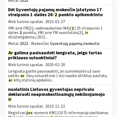
Metai:
2025
Dėl Gyventojų pajamų mokesčio įstatymo 17
straipsnio 1 dalies 20-
2
punkto apibendrinto
Web turinio sąrašas
2022-01-27
VMI prie FM[1], vadovaudamasi MAĮ[
2
] 25 straipsnio 1
dalies
2
punktu, VMI prie FM nuostatais[3],
ir
atsižvelgdama į 2021...
Metai:
2022
Mokesčiai:
Gyventojų pajamų mokestis
Ar
galima pasinaudoti lengvata, jeigu turtas
priklauso sutuoktiniui?
Web turinio sąrašas
2020-02-20
Lengvata galite pasinaudoti, jei sumokėjote už savo
paties
ar
Jūsų sutuoktinio (-ės) naudai atliktus pastatų
ar
kitų statinių apdailos...
nuolatinis Lietuvos gyventojas neprivalo
deklaruoti neapmokestinamųjų nekilnojamojo
ir
Web turinio sąrašas
2023-11-22
Registraci
jos
numeris KM1110 Ši informacija skelbiama: