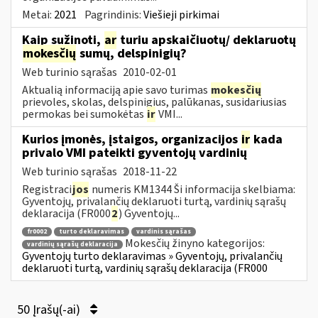
Metai:
2021
Pagrindinis:
Viešieji pirkimai
Kaip sužinoti,
ar
turiu apskaičiuotų/ deklaruotų
mokesčių
sumų, delspinigių?
Web turinio sąrašas
2010-02-01
Aktualią informaciją apie savo turimas
mokesčių
prievoles, skolas, delspinigius, palūkanas, susidariusias
permokas bei sumokėtas
ir
VMI...
Kurios įmonės, įstaigos, organizacijos
ir
kada
privalo VMI pateikti gyventojų vardinių
Web turinio sąrašas
2018-11-22
Registraci
jos
numeris KM1344 Ši informacija skelbiama:
Gyventojų, privalančių deklaruoti turtą, vardinių sąrašų
deklaracija (FR000
2
) Gyventojų...
fr0002
turto deklaravimas
vardinis sąrašas
Mokesčių žinyno kategorijos:
vardinių sąrašų deklaracija
Gyventojų turto deklaravimas » Gyventojų, privalančių
deklaruoti turtą, vardinių sąrašų deklaracija (FR000
50 Įrašų(-ai)