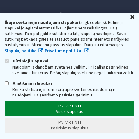
Konsultacijos mokesčių klausimais ir paslaugos
U
gyventojams:
Šioje svetainėje naudojami slapukai
(angl. cookies). Būtinieji
slapukai įdiegiami automatiškai ir jiems nėra reikalingas Jūsų
+370 5 260 5060
sutikimas. Taip pat galite sutikti ir su kitų slapukų naudojimu. Savo
Darbo laikas: I-IV 8.00-17.00, V 8.00-15.45.
sutikimą bet kada galėsite atšaukti pakeisdami interneto naršyklės
Prieššventinę dieną - viena valanda trumpiau.
nustatymus ir ištrindami įrašytus slapukus. Daugiau informacijos
Kiekvieno mėnesio antrą penktadienį 8.00 val. - 12.00 val.
Slapukų politika
;
Privatumo politika.
Mano VMI
Paklausimas per
Būtinieji slapukai
Naudojami sklandžiam svetainės veikimui ir įgalina pagrindines
svetainės funkcijas. Be šių slapukų svetainė negali tinkamai veikti.
Analitiniai slapukai
Renka statistinę informaciją apie svetainės naudojimą ir
naudojami Jūsų naršymo patirties gerinimui.
Valstybinė mokesčių inspekcija prie Lietuvos
Respublikos finansų ministerijos
PATVIRTINTI
Visus slapukus
Biudžetinė įstaiga. Juridinio asmens kodas — 188659752,
adresas: Vasario 16-osios g. 14, 01107 Vilnius, Lietuva, el.paštas:
PATVIRTINTI
vmi@vmi.lt
, E. pristatymo dėžutės adresas 188659752
Pasirinktus slapukus
Duomenys apie Valstybinę mokesčių inspekciją prie Lietuvos
Respublikos finansų ministerijos kaupiami ir saugomi Juridinių