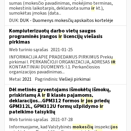
sumas (mokesčio pavadinimas, mokėjimo terminas,
mokestinis laikotarpis, deklaruota suma
ir
kt.),
sumokėtas įmokas (data...
DUK:
DUK - Duomenys mokesčių apskaitos kortelėje
Kompiuterizuotų darbo vietų saugos
programinės įrangos
ir
licencijų viešasis
pirkimas
Web turinio sąrašas
2021-01-25
INFORMACIJA APIE PRADEDAMUS PIRKIMUS Prekių
pirkimai I. PERKANČIOJI ORGANIZACIJA, ADRESAS
IR
KONTAKTINIAI DUOMENYS: I.1. Perkančiosios
organizacijos pavadinimas...
Metai:
2021
Pagrindinis:
Viešieji pirkimai
Dėl metinės gyventojams išmokėtų išmokų,
priskiriamų A
ir
B klasės pajamoms,
deklaracijos...GPM312 formos
ir
jos
priedų
GPM312L, GPM312U formų užpildymo
ir
pateikimo taisyklių
Web turinio sąrašas
2021-07-28
Informuojame, kad Valstybinės
mokesčių
inspekci
jos