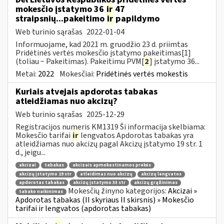
mokesčio įstatymo 36
ir
47
straipsnių...pakeitimo
ir
papildymo
Web turinio sąrašas
2022-01-04
Informuojame, kad 2021 m. gruodžio 23 d. priimtas
Pridėtinės vertės mokesčio įstatymo pakeitimas[1]
(toliau − Pakeitimas). Pakeitimu PVM[
2
] įstatymo 36...
Metai:
2022
Mokesčiai:
Pridėtinės vertės mokestis
Kuriais atvejais apdorotas tabakas
atleidžiamas nuo akcizų?
Web turinio sąrašas
2025-12-29
Registracijos numeris KM1319 Ši informacija skelbiama:
Mokesčio tarifai
ir
lengvatos Apdorotas tabakas yra
atleidžiamas nuo akcizų pagal Akcizų įstatymo 19 str. 1
d., jeigu...
akcizai
tabakas
akcizais apmokestinamos prekės
akcizų įstatymo 19 str
atleidimas nuo akcizų
akcizų lengvatos
apdorotas tabakas
akcizų įstatymo 33 str
akcizų grąžinimas
Mokesčių žinyno kategorijos:
Akcizai »
tabako naikinimas
Apdorotas tabakas (II skyriaus II skirsnis) » Mokesčio
tarifai ir lengvatos (apdorotas tabakas)