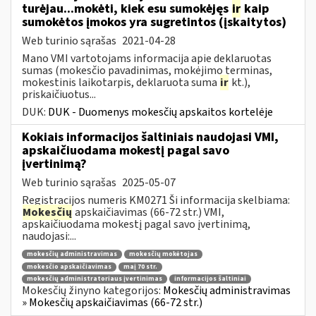
turėjau...mokėti, kiek esu sumokėjęs
ir
kaip
sumokėtos įmokos yra sugretintos (įskaitytos)
Web turinio sąrašas
2021-04-28
Mano VMI vartotojams informacija apie deklaruotas
sumas (mokesčio pavadinimas, mokėjimo terminas,
mokestinis laikotarpis, deklaruota suma
ir
kt.),
priskaičiuotus...
DUK:
DUK - Duomenys mokesčių apskaitos kortelėje
Kokiais informacijos šaltiniais naudojasi VMI,
apskaičiuodama mokestį pagal savo
įvertinimą?
Web turinio sąrašas
2025-05-07
Registracijos numeris KM0271 Ši informacija skelbiama:
Mokesčių
apskaičiavimas (66-72 str.) VMI,
apskaičiuodama mokestį pagal savo įvertinimą,
naudojasi:...
mokesčių administravimas
mokesčių mokėtojas
mokesčio apskaičiavimas
maį 70 str.
mokesčių administratoriaus įvertinimas
informacijos šaltiniai
Mokesčių žinyno kategorijos:
Mokesčių administravimas
» Mokesčių apskaičiavimas (66-72 str.)