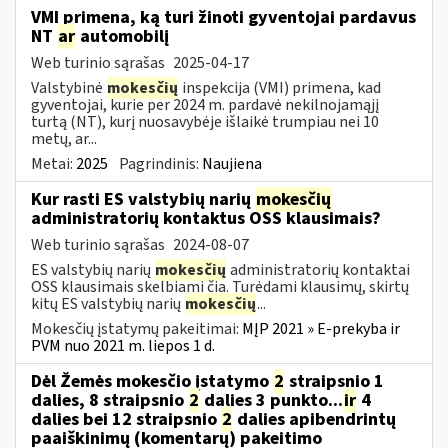
VMI primena, ką turi žinoti gyventojai pardavus
NT
ar
automobilį
Web turinio sąrašas
2025-04-17
Valstybinė
mokesčių
inspekcija (VMI) primena, kad
gyventojai, kurie per 2024 m. pardavė nekilnojamąjį
turtą (NT), kurį nuosavybėje išlaikė trumpiau nei 10
metų, ar...
Metai:
2025
Pagrindinis:
Naujiena
Kur rasti ES valstybių narių
mokesčių
administratorių kontaktus OSS klausimais?
Web turinio sąrašas
2024-08-07
ES valstybių narių
mokesčių
administratorių kontaktai
OSS klausimais skelbiami čia. Turėdami klausimų, skirtų
kitų ES valstybių narių
mokesčių
...
Mokesčių įstatymų pakeitimai:
MĮP 2021 » E-prekyba ir
PVM nuo 2021 m. liepos 1 d.
Dėl Žemės mokesčio įstatymo
2
straipsnio 1
dalies, 8 straipsnio
2
dalies 3 punkto...
ir
4
dalies bei 12 straipsnio
2
dalies apibendrintų
paaiškinimų (komentarų) pakeitimo