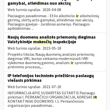
gamybai, atleidimas nuo akcizų
Web turinio sąrašas
2020-04-08
Paslaugos pavadinimas - Etilo alkoholio
ir
alkoholinių
gėrimų, skirtų acto gamybai, atleidimas nuo akcizų.
Paslaugos gavėjai - Juridiniai asmenys. Paslaugos
apibūdinimas: ...
Naujų duomenų analizės priemonių diegimas
Valstybinėje
mokesčių
inspekcijoje
Web turinio sąrašas
2023-05-18
Projekto tikslas Naujų duomenų analizės priemonių
diegimas VMI, kuriuo siekiama modernizuoti VMI
vykdomus duomenų gavimo, analizės
ir
sprendimų
priėmimo procesus,...
IP telefonijos techninės priežiūros paslaugų
viešasis pirkimas
Web turinio sąrašas
2021-07-20
INFORMACIJA APIE SUDARYTAS SUTARTIS Paslaugų
pirkimai I. PERKANČIOJI ORGANIZACIJA, ADRESAS
IR
KONTAKTINIAI DUOMENYS: I.1. Perkančiosios
organizacijos pavadinimas...