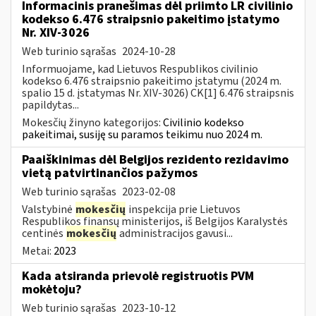
Informacinis pranešimas dėl priimto LR civilinio
kodekso 6.476 straipsnio pakeitimo įstatymo
Nr. XIV-3026
Web turinio sąrašas
2024-10-28
Informuojame, kad Lietuvos Respublikos civilinio
kodekso 6.476 straipsnio pakeitimo įstatymu (2024 m.
spalio 15 d. įstatymas Nr. XIV-3026) CK[1] 6.476 straipsnis
papildytas...
Mokesčių žinyno kategorijos:
Civilinio kodekso
pakeitimai, susiję su paramos teikimu nuo 2024 m.
Paaiškinimas dėl Belgijos rezidento rezidavimo
vietą patvirtinančios pažymos
Web turinio sąrašas
2023-02-08
Valstybinė
mokesčių
inspekcija prie Lietuvos
Respublikos finansų ministerijos, iš Belgijos Karalystės
centinės
mokesčių
administracijos gavusi...
Metai:
2023
Kada atsiranda prievolė registruotis PVM
mokėtoju?
Web turinio sąrašas
2023-10-12