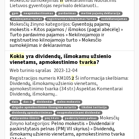
Mokesčio sumokėjimas
ir
deklaravimas Nuolatinis
Lietuvos gyventojas neprivalo deklaruoti...
gpm
neapmokestinamas
pardavimas
metinė pajamų deklaracija
nekilnojamas turtas
registruotinas kilnojamas turtas
nedeklaruojamas
Mokesčių žinyno kategorijos:
Gyventojų pajamų
mokestis » Kitos pajamos / išmokos (pagal abėcėlę) »
Turto pardavimo pajamos » Nekilnojamojo ir
registruotino kilnojamojo turto » Mokesčio
sumokėjimas ir deklaravimas
Kokia
yra dividendų, išmokamų užsienio
vienetams, apmokestinimo
tvarka
?
Web turinio sąrašas
2023-12-04
Registracijos numeris KM105
2
Ši informacija skelbiama:
Dividendų, išmokamų užsienio vienetams,
apmokestinimo tvarka (34 str.) Aspektas Komentarai
Dividendų, išmokamų...
dais
das-1
dividendai
pelno mokestis
dvigubo apmokestinimo išvengimo sutartis
tikslinė teritorija
dividendų apmokestinimas
neapmokestinami dividendai
Mokesčių
dalyvavimo išimtis
pmį 34 str.
paskirstytasis pelnas
žinyno kategorijos:
Pelno mokestis » Dividendai ir
paskirstytasis pelnas (PMĮ VII skyrius) » Dividendų,
išmokamų užsienio vienetams, apmokestinimo tvarka