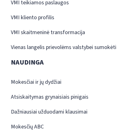
VMI teikiamos paslaugos
VMI kliento profilis
VMI skaitmeninė transformacija
Vienas langelis prievolėms valstybei sumokėti
NAUDINGA
Mokesčiai ir jų dydžiai
Atsiskaitymas grynaisiais pinigais
Dažniausiai užduodami klausimai
Mokesčių ABC