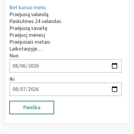
Bet kuriuo metu
Praėjusią valandą
Paskutines 24 valandas
Praėjusią savaitę
Praėjusį mėnesį
Praėjusiais metais
Laikotarpyje…
Nuo
Iki
Paieška