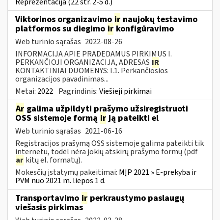
Reprezentacija (22 str. 2-5 d.)
Viktorinos organizavimo
ir
naujokų testavimo
platformos su diegimo
ir
konfigūravimo
Web turinio sąrašas
2022-08-26
INFORMACIJA APIE PRADEDAMUS PIRKIMUS I.
PERKANČIOJI ORGANIZACIJA, ADRESAS
IR
KONTAKTINIAI DUOMENYS: I.1. Perkančiosios
organizacijos pavadinimas...
Metai:
2022
Pagrindinis:
Viešieji pirkimai
Ar
galima užpildyti prašymo užsiregistruoti
OSS sistemoje formą
ir
ją pateikti el
Web turinio sąrašas
2021-06-16
Registracijos prašymą OSS sistemoje galima pateikti tik
internetu, todėl nėra jokių atskirų prašymo formų (pdf
ar
kitų el. formatų).
Mokesčių įstatymų pakeitimai:
MĮP 2021 » E-prekyba ir
PVM nuo 2021 m. liepos 1 d.
Transportavimo
ir
perkraustymo paslaugų
viešasis pirkimas