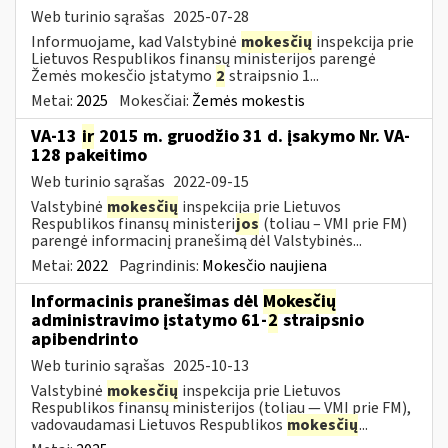
Web turinio sąrašas
2025-07-28
Informuojame, kad Valstybinė
mokesčių
inspekcija prie
Lietuvos Respublikos finansų ministerijos parengė
Žemės mokesčio įstatymo
2
straipsnio 1...
Metai:
2025
Mokesčiai:
Žemės mokestis
VA-13
ir
2015 m. gruodžio 31 d. įsakymo Nr. VA-
128 pakeitimo
Web turinio sąrašas
2022-09-15
Valstybinė
mokesčių
inspekcija prie Lietuvos
Respublikos finansų ministeri
jos
(toliau – VMI prie FM)
parengė informacinį pranešimą dėl Valstybinės...
Metai:
2022
Pagrindinis:
Mokesčio naujiena
Informacinis pranešimas dėl
Mokesčių
administravimo įstatymo 61-
2
straipsnio
apibendrinto
Web turinio sąrašas
2025-10-13
Valstybinė
mokesčių
inspekcija prie Lietuvos
Respublikos finansų ministerijos (toliau — VMI prie FM),
vadovaudamasi Lietuvos Respublikos
mokesčių
...