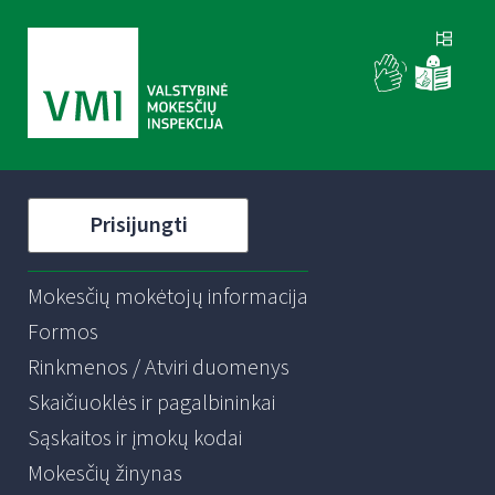
Prisijungti
Mokesčių mokėtojų informacija
Formos
Rinkmenos / Atviri duomenys
Skaičiuoklės ir pagalbininkai
Sąskaitos ir įmokų kodai
Mokesčių žinynas