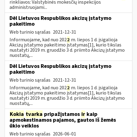
rinkliavos: Valstybinės mokesčių inspekcijos
administruojami...
Dėl Lietuvos Respublikos akcizų įstatymo
pakeitimo
Web turinio sąrašas
2021-12-31
Informuojame, kad nuo 202
2
m. liepos 1 d. įsigalioja
Akcizų įstatymo pakeitimo įstatymas[1], kurio tikslas
nustatyti 2019 m. gruodžio 3 d. priimto Akcizų įstatymo
nuostatų,...
Dėl Lietuvos Respublikos akcizų įstatymo
pakeitimo
Web turinio sąrašas
2021-12-31
Informuojame, kad nuo 202
2
m. liepos 1 d. įsigalioja
Akcizų įstatymo pakeitimo įstatymas[1], kurio tikslas
nustatyti 2019 m. gruodžio 3 d. priimto Akcizų įstatymo
nuostatų,...
Kokia
tvarka
pripažįstamos
ir
kaip
apmokestinamos pajamos, gautos iš žemės
ūkio veiklos
Web turinio sąrašas
2026-06-01