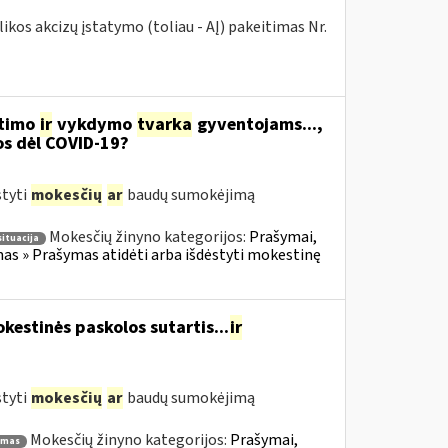
kos akcizų įstatymo (toliau - AĮ) pakeitimas Nr.
itimo
ir
vykdymo
tvarka
gyventojams...,
os dėl COVID-19?
styti
mokesčių
ar
baudų sumokėjimą
Mokesčių žinyno kategorijos:
Prašymai,
situacija
s » Prašymas atidėti arba išdėstyti mokestinę
estinės paskolos sutartis...
ir
styti
mokesčių
ar
baudų sumokėjimą
Mokesčių žinyno kategorijos:
Prašymai,
ymas