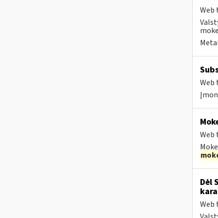
Web t
Valst
mokes
Metai
Subs
Web t
Įmonė
Moke
Web t
Mokes
moke
Dėl 
kara
Web t
Valst