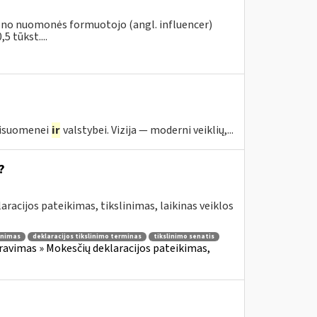
vieno nuomonės formuotojo (angl. influencer)
5 tūkst....
visuomenei
ir
valstybei. Vizija — moderni veiklių,...
?
aracijos pateikimas, tikslinimas, laikinas veiklos
linimas
deklaracijos tikslinimo terminas
tikslinimo senatis
avimas » Mokesčių deklaracijos pateikimas,