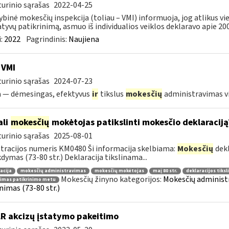
urinio sąrašas
2022-04-25
ybinė mokesčių inspekcija (toliau – VMI) informuoja, jog atlikus 
tyvų patikrinimą, asmuo iš individualios veiklos deklaravo apie 200,
:
2022
Pagrindinis:
Naujiena
 VMI
urinio sąrašas
2024-07-23
a — dėmesingas, efektyvus
ir
tikslus
mokesčių
administravimas 
ali
mokesčių
mokėtojas patikslinti mokesčio deklaraciją
urinio sąrašas
2025-08-01
tracijos numeris KM0480 Ši informacija skelbiama:
Mokesčių
dekl
dymas (73-80 str.) Deklaracija tikslinama...
acija
mokesčių administravimas
mokesčių mokėtojas
maį 80 str.
deklaracijos tiks
Mokesčių žinyno kategorijos:
Mokesčių administr
nimas patikrinimo metu
inimas (73-80 str.)
LR akcizų įstatymo pakeitimo