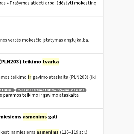
s » Prašymas atidėti arba išdėstyti mokestinę
tinės vertės mokesčio įstatymas anglų kalba.
(PLN203) teikimo
tvarka
ramos teikimo
ir
gavimo ataskaita (PLN203) (iki
 teikėjai
mėnesinė paramos teikimo ir gavimo ataskaita
ė paramos teikimo ir gavimo ataskaita
amiesiems
asmenims
gali
mokestinamiesiems
asmenims
(116–119 str.)