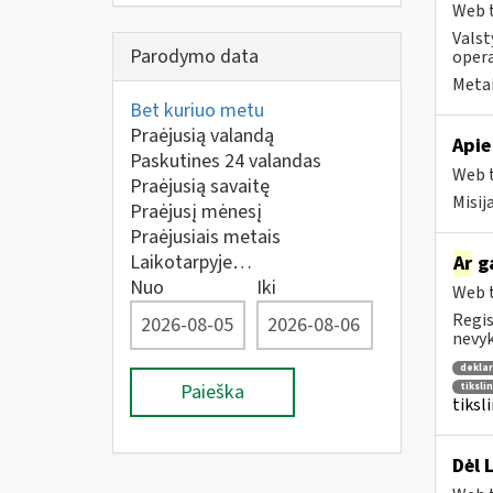
Web t
Valst
Parodymo data
opera
Metai
Bet kuriuo metu
Praėjusią valandą
Apie
Paskutines 24 valandas
Web t
Praėjusią savaitę
Misij
Praėjusį mėnesį
Praėjusiais metais
Laikotarpyje…
Ar
g
Nuo
Iki
Web t
Regis
nevyk
deklar
Paieška
tiksli
tiksl
Dėl 