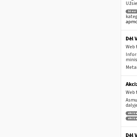
Užsie
50 eur
kateg
apmo
Dėl 
Web t
Infor
minis
Metai
Akci
Web t
Asmuo
dalyj
akciza
akciza
Dėl 