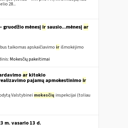
lio 28...
 – gruodžio mėnesį
ir
sausio...mėnesį
ar
 bus taikomas apskaičiavimo
ir
išmokėjimo
inis:
Mokesčių pakeitimai
 pardavimo
ar
kitokio
ų realizavimo pajamų apmokestinimo
ir
odytą Valstybinei
mokesčių
inspekcijai (toliau
3 m. vasario 13 d.