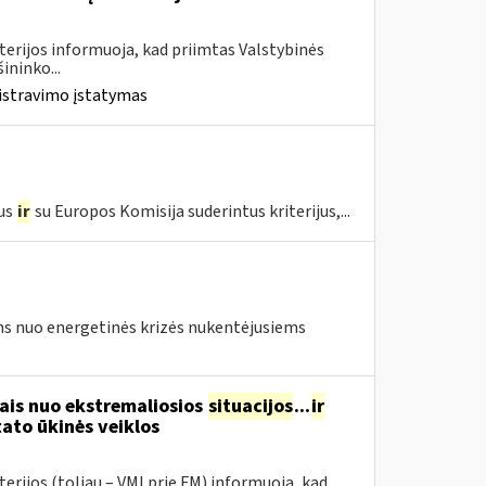
terijos informuoja, kad priimtas Valstybinės
ininko...
istravimo įstatymas
us
ir
su Europos Komisija suderintus kriterijus,...
s nuo energetinės krizės nukentėjusiems
ais nuo ekstremaliosios
situacijos
...
ir
ato ūkinės veiklos
erijos (toliau – VMI prie FM) informuoja, kad