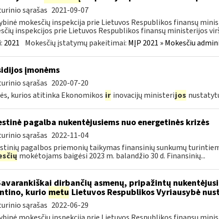
urinio sąrašas
2021-09-07
ybinė mokesčių inspekcija prie Lietuvos Respublikos finansų minis
čių inspekcijos prie Lietuvos Respublikos finansų ministerijos virš
:
2021
Mokesčių įstatymų pakeitimai:
MĮP 2021 » Mokesčiu admin
idijos įmonėms
urinio sąrašas
2020-07-20
s, kurios atitinka Ekonomikos
ir
inovacijų ministeri
jos
nustatyt
stinė pagalba nukentėjusiems nuo energetinės krizės
urinio sąrašas
2022-11-04
tinių pagalbos priemonių taikymas finansinių sunkumų turintiem
sčių
mokėtojams baigėsi 2023 m. balandžio 30 d. Finansinių...
Savarankiškai dirbančių asmenų, pripažintų nukentėjusi
ntino, kurio
metu
Lietuvos Respublikos Vyriausybė nust
urinio sąrašas
2022-06-29
ybinė mokesčių inspekcija prie Lietuvos Respublikos finansų minist