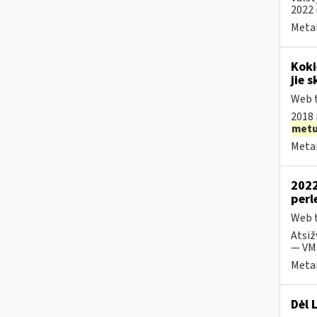
2022 
Metai
Koki
jie s
Web t
2018 
met
Metai
2022
perl
Web t
Atsiž
— VMI
Metai
Dėl 