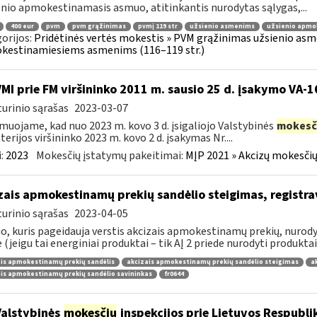
nio apmokestinamasis asmuo, atitinkantis nurodytas sąlygas,...
400 eur
pvm
pvm grąžinimas
pvmį 119 str
užsienio asmenims
užsienio apmo
orijos:
Pridėtinės vertės mokestis » PVM grąžinimas užsienio asmen
kestinamiesiems asmenims (116–119 str.)
VMI prie FM viršininko 2011 m. sausio 25 d. įsakymo VA-
urinio sąrašas
2023-03-07
muojame, kad nuo 2023 m. kovo 3 d. įsigaliojo Valstybinės
mokesč
terijos viršininko 2023 m. kovo 2 d. įsakymas Nr....
:
2023
Mokesčių įstatymų pakeitimai:
MĮP 2021 » Akcizų mokesčių
zais apmokestinamų prekių sandėlio steigimas, registr
urinio sąrašas
2023-04-05
, kuris pageidauja verstis akcizais apmokestinamų prekių, nurodytų
e (jeigu tai energiniai produktai – tik AĮ 2 priede nurodyti produktai),
is apmokestinamų prekių sandėlis
akcizais apmokestinamų prekių sandėlio steigimas
a
is apmokestinamų prekių sandėlio savininkas
fr0644
Valstybinės
mokesčių
inspekcijos prie Lietuvos Respublik