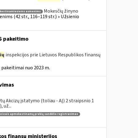
Mokesčių žinyno
kestinamiesiems asmenims
ims (42 str., 116–119 str.) » Užsienio
16 pakeitimo
ių
inspekcijos prie Lietuvos Respublikos finansų
 pakeitimai nuo 2023 m.
avimas
 Akcizų įstatymo (toliau - AĮ) 2 straipsnio 1
 už...
kcizais apmokestinamų prekių sandėlio registravimas
os finansų ministerijos