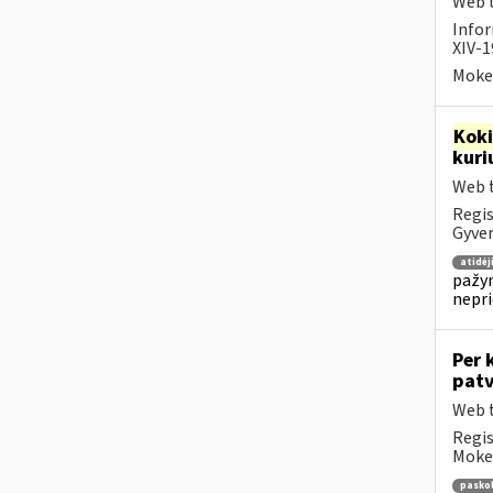
Web t
Infor
XIV-1
Mokes
Kok
kuri
Web t
Regis
Gyven
atidė
pažym
nepr
Per 
patv
Web t
Regis
Mokes
pasko