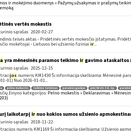
os ir mokėjimo duomenys » Pažymų užsakymas ir prašymų teikima
iemoką
ėtinės vertės mokestis
urinio sąrašas
2020-02-27
ndinis teisės aktas - Pridėtinės vertės mokesčio įstatymas. Pridė
čio mokėtojai - Lietuvos bei užsienio fiziniai
ir
...
ia
yra mėnesinės paramos teikimo
ir
gavimo ataskaitos 
urinio sąrašas
2025-12-15
traci
jos
numeris KM1430 Ši informacija skelbiama: Mėnesinė pa
01-01) Nuo 2026-01-01...
ma
pelno mokestis
teikimo terminas
paramos gavėjai
pmį 50 str. 3 d. 2 p.
paramos
čių žinyno kategorijos:
Pelno mokestis » Deklaravimas » Mėnesin
203)
urį laikotarpį
ir
nuo kokios sumos užsienio apmokestin
urinio sąrašas
2018-11-22
tracijos numeris KM1169 Ši informacija skelbiama: Užsienio ap