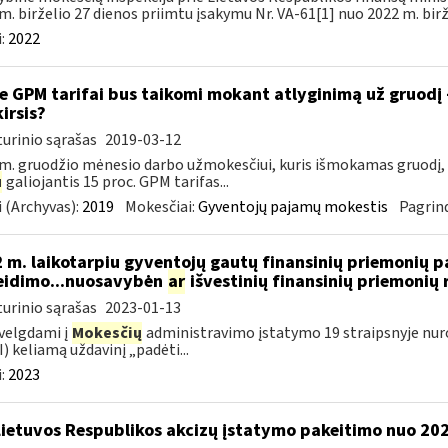
m. birželio 27 dienos priimtu įsakymu Nr. VA-61[1] nuo 2022 m. birže
:
2022
e GPM tarifai bus taikomi mokant atlyginimą už gruodį
kirsis?
urinio sąrašas
2019-03-12
m. gruodžio mėnesio darbo užmokesčiui, kuris išmokamas gruodį,
u
galiojantis 15 proc. GPM tarifas...
 (Archyvas):
2019
Mokesčiai:
Gyventojų pajamų mokestis
Pagrind
 m. laikotarpiu gyventojų gautų finansinių priemonių
eidimo...nuosavybėn
ar
išvestinių finansinių priemoni
urinio sąrašas
2023-01-13
velgdami į
Mokesčių
administravimo įstatymo 19 straipsnyje nur
) keliamą uždavinį „padėti...
:
2023
Lietuvos Respublikos akcizų įstatymo pakeitimo nuo 202