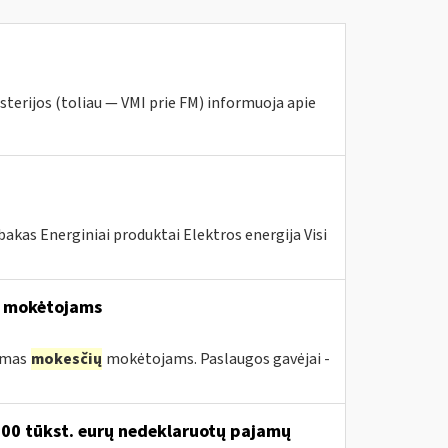
sterijos (toliau — VMI prie FM) informuoja apie
akas Energiniai produktai Elektros energija Visi
mokėtojams
kimas
mokesčių
mokėtojams. Paslaugos gavėjai -
200 tūkst. eurų nedeklaruotų pajamų