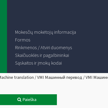
Mokesčių mokėtojų informacija
Formos
Rinkmenos / Atviri duomenys
Skaičiuoklės ir pagalbininkai
Sąskaitos ir įmokų kodai
Machine translation / VMI Машинный перевод / VMI Машин
Paieška