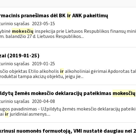
rmacinis pranešimas dėl BK
ir
ANK pakeitimų
urinio sąrašas
2023-05-15
ybinė
mokesčių
inspekcija prie Lietuvos Respublikos finansų mini
m. balandžio 27 d. Lietuvos Respublikos...
zai (2019-01-25)
urinio sąrašas
2019-01-25
čio objektas Etilo alkoholis
ir
alkoholiniai gėrimai Apdorotas tab
produktai tampa akcizų objektu, jeigu jie...
ldytų žemės mokesčio deklaracijų pateikimas
mokesčių
urinio sąrašas
2020-04-08
ugos pavadinimas - Užpildytų žemės mokesčio deklaracijų patei
iai
ir
juridiniai asmenys....
krinusi nuomonės formuotoją, VMI nustatė daugiau nei 