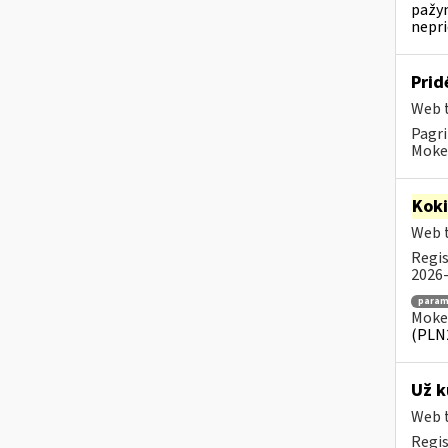
pažym
nepr
Prid
Web t
Pagri
Mokes
Kok
Web t
Regis
2026-
para
Mokes
(PLN
Už k
Web t
Regis