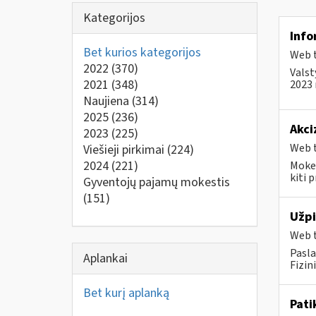
Kategorijos
Info
Bet kurios kategorijos
Web t
2022
(370)
Valst
2021
(348)
2023 
Naujiena
(314)
2025
(236)
Akci
2023
(225)
Web t
Viešieji pirkimai
(224)
2024
(221)
Mokes
kiti 
Gyventojų pajamų mokestis
(151)
Užpi
Web t
Pasla
Aplankai
Fizin
Bet kurį aplanką
Pati