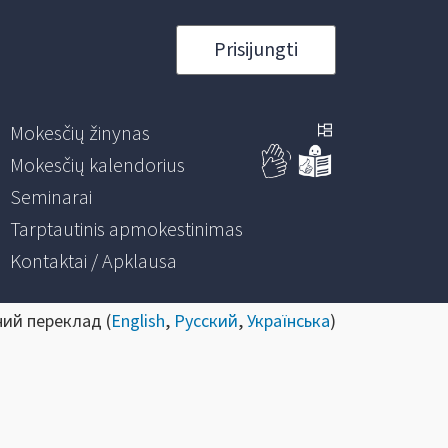
Prisijungti
Mokesčių žinynas
Mokesčių kalendorius
Seminarai
Tarptautinis apmokestinimas
Kontaktai / Apklausa
ний переклад (
English
,
Русский
,
Українська
)