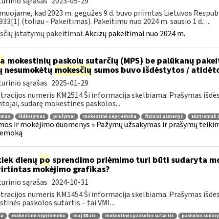
urinio sąrašas
2023-05-29
muojame, kad 2023 m. gegužės 9 d. buvo priimtas Lietuvos Respubli
933[1] (toliau - Pakeitimas). Pakeitimu nuo 2024 m. sausio 1 d.: ...
čių įstatymų pakeitimai:
Akcizų pakeitimai nuo 2024 m.
ia
mokestinių paskolų sutarčių (MPS) be palūkanų pake
ų nesumokėtų
mokesčių
sumos buvo išdėstytos / atidėt
urinio sąrašas
2025-01-29
tracijos numeris KM2514 Ši informacija skelbiama: Prašymas išdė
tojai, sudarę mokestinės paskolos...
jimas
išdėstymas
prašymai
mokestinė nepriemoka
fiziniai asmenys
ekstremali 
os ir mokėjimo duomenys » Pažymų užsakymas ir prašymų teikima
iemoką
kiek dienų
po
sprendimo priėmimo turi būti sudaryta mok
irtintas mokėjimo grafikas?
urinio sąrašas
2024-10-31
tracijos numeris KM1454 Ši informacija skelbiama: Prašymas išdė
tinės paskolos sutartis – tai VMI...
la
mokestinė nepriemoka
maį 88 str.
mokestinės paskolos sutartis
paskolos sudar