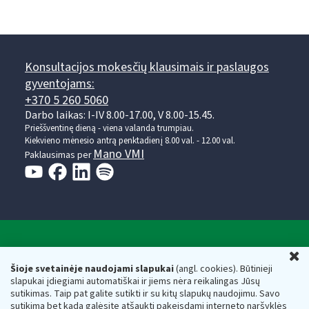
Konsultacijos mokesčių klausimais ir paslaugos
gyventojams:
+370 5 260 5060
Darbo laikas: I-IV 8.00-17.00, V 8.00-15.45.
Prieššventinę dieną - viena valanda trumpiau.
Kiekvieno mėnesio antrą penktadienį 8.00 val. - 12.00 val.
Mano VMI
Paklausimas per
Valstybinė mokesčių inspekcija prie Lietuvos
U
Respublikos finansų ministerijos
Šioje svetainėje naudojami slapukai
(angl. cookies). Būtinieji
slapukai įdiegiami automatiškai ir jiems nėra reikalingas Jūsų
Biudžetinė įstaiga. Juridinio asmens kodas — 188659752,
sutikimas. Taip pat galite sutikti ir su kitų slapukų naudojimu. Savo
adresas: Vasario 16-osios g. 14, 01107 Vilnius, Lietuva, el.paštas:
sutikimą bet kada galėsite atšaukti pakeisdami interneto naršyklės