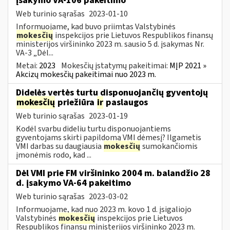
įsakymo VA-106 pakeitimo
Web turinio sąrašas
2023-01-10
Informuojame, kad buvo priimtas Valstybinės
mokesčių
inspekcijos prie Lietuvos Respublikos finansų
ministerijos viršininko 2023 m. sausio 5 d. įsakymas Nr.
VA-3 „Dėl...
Metai:
2023
Mokesčių įstatymų pakeitimai:
MĮP 2021 »
Akcizų mokesčių pakeitimai nuo 2023 m.
Didelės vertės turtu disponuojančių gyventojų
mokesčių
priežiūra
ir
paslaugos
Web turinio sąrašas
2023-01-19
Kodėl svarbu dideliu turtu disponuojantiems
gyventojams skirti papildomą VMI dėmesį? Ilgametis
VMI darbas su daugiausia
mokesčių
sumokančiomis
įmonėmis rodo, kad ...
Dėl VMI prie FM viršininko 2004 m. balandžio 28
d. įsakymo VA-64 pakeitimo
Web turinio sąrašas
2023-03-02
Informuojame, kad nuo 2023 m. kovo 1 d. įsigaliojo
Valstybinės
mokesčių
inspekcijos prie Lietuvos
Respublikos finansų ministerijos viršininko 2023 m.