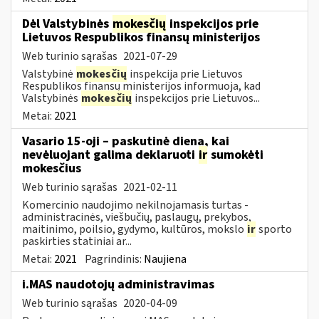
Dėl Valstybinės
mokesčių
inspekcijos prie
Lietuvos Respublikos finansų ministerijos
Web turinio sąrašas
2021-07-29
Valstybinė
mokesčių
inspekcija prie Lietuvos
Respublikos finansų ministerijos informuoja, kad
Valstybinės
mokesčių
inspekcijos prie Lietuvos...
Metai:
2021
Vasario 15-oji – paskutinė diena, kai
nevėluojant galima deklaruoti
ir
sumokėti
mokesčius
Web turinio sąrašas
2021-02-11
Komercinio naudojimo nekilnojamasis turtas -
administracinės, viešbučių, paslaugų, prekybos,
maitinimo, poilsio, gydymo, kultūros, mokslo
ir
sporto
paskirties statiniai ar...
Metai:
2021
Pagrindinis:
Naujiena
i.MAS naudotojų administravimas
Web turinio sąrašas
2020-04-09