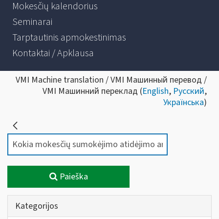
Mokesčių kalendorius
Seminarai
Tarptautinis apmokestinimas
Kontaktai / Apklausa
VMI Machine translation / VMI Машинный перевод /
VMI Машинний переклад (
English
,
Русский
,
Українська
)
Paieška
Kategorijos