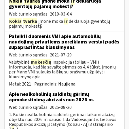
Kokia
tvarka
įmonė moka
ir
deklaruoja
gyventojų pajamų mokestį?
Web turinio sąrašas
2019-03-04
Kokia
tvarka
įmonė moka
ir
deklaruoja gyventojų
pajamų mokestį?
Pateikti duomenis VMI apie automobilių
naudojimą privatiems poreikiams verslui padės
supaprastintas klausimynas
Web turinio sąrašas
2021-07-29
Valstybinė
mokesčių
inspekcija (toliau – VMI)
informuoja, kad šią savaitę pirmosios 4,4 tūkst. įmonių
per Mano VMI sulauks laiškų su prašymu užpildyti
klausimyną apie...
Metai:
2021
Pagrindinis:
Naujiena
Apie nealkoholinių saldintų gėrimų
apmokestinimą akcizais nuo 2026 m.
Web turinio sąrašas
2025-08-20
1. Kokie nealkoholiniai saldinti gėrimai laikomi akcizų
objektu nuo 2026 m. sausio 1 d.? Vadovaujantis Lietuvos
Respublikos akcizų įstatymo (toliau - AĮ) 3 straipsnio