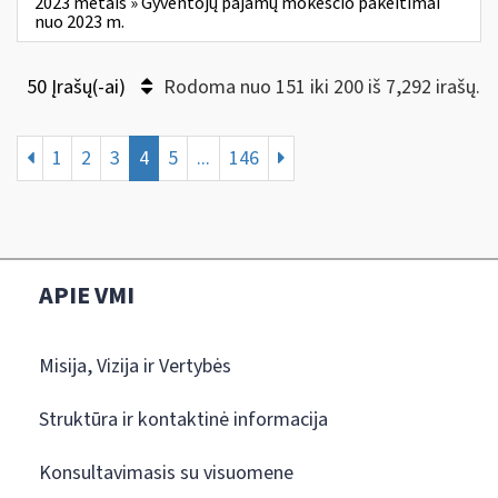
2023 metais » Gyventojų pajamų mokesčio pakeitimai
nuo 2023 m.
50 Įrašų(-ai)
Rodoma nuo 151 iki 200 iš 7,292 irašų.
1
2
3
4
5
...
146
APIE VMI
Misija, Vizija ir Vertybės
Struktūra ir kontaktinė informacija
Konsultavimasis su visuomene