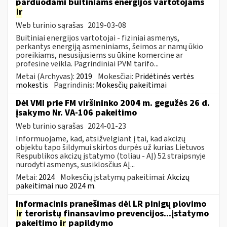
parduodami buitiniams energijos vartotojams
ir
Web turinio sąrašas
2019-03-08
Buitiniai energijos vartotojai - fiziniai asmenys,
perkantys energiją asmeniniams, šeimos ar namų ūkio
poreikiams, nesusijusiems su ūkine komercine ar
profesine veikla. Pagrindiniai PVM tarifo...
Metai (Archyvas):
2019
Mokesčiai:
Pridėtinės vertės
mokestis
Pagrindinis:
Mokesčių pakeitimai
Dėl VMI prie FM viršininko 2004 m. gegužės 26 d.
įsakymo Nr. VA-106 pakeitimo
Web turinio sąrašas
2024-01-23
Informuojame, kad, atsižvelgiant į tai, kad akcizų
objektu tapo šildymui skirtos durpės už kurias Lietuvos
Respublikos akcizų įstatymo (toliau - AĮ) 52 straipsnyje
nurodyti asmenys, susiklosčius AĮ...
Metai:
2024
Mokesčių įstatymų pakeitimai:
Akcizų
pakeitimai nuo 2024 m.
Informacinis pranešimas dėl LR pinigų plovimo
ir
teroristų finansavimo prevencijos...įstatymo
pakeitimo
ir
papildymo