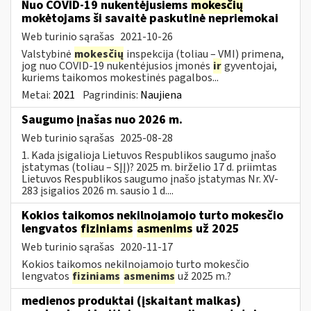
Nuo COVID-19 nukentėjusiems
mokesčių
mokėtojams ši savaitė paskutinė nepriemokai
Web turinio sąrašas
2021-10-26
Valstybinė
mokesčių
inspekcija (toliau – VMI) primena,
jog nuo COVID-19 nukentėjusios įmonės
ir
gyventojai,
kuriems taikomos mokestinės pagalbos...
Metai:
2021
Pagrindinis:
Naujiena
Saugumo įnašas nuo 2026 m.
Web turinio sąrašas
2025-08-28
1. Kada įsigalioja Lietuvos Respublikos saugumo įnašo
įstatymas (toliau – SĮĮ)? 2025 m. birželio 17 d. priimtas
Lietuvos Respublikos saugumo įnašo įstatymas Nr. XV-
283 įsigalios 2026 m. sausio 1 d....
Kokios taikomos nekilnojamojo turto mokesčio
lengvatos
fiziniams
asmenims
už 2025
Web turinio sąrašas
2020-11-17
Kokios taikomos nekilnojamojo turto mokesčio
lengvatos
fiziniams
asmenims
už 2025 m.?
medienos produktai (įskaitant malkas)