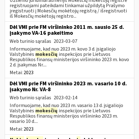
Užsienio juridiniai asmenys Mokesčių mokėtojų registre
registruojami pateikdami tinkamai užpildytą Prašymo
įregistruoti į Mokesčių mokėtojų registrą / išregistruoti
iš Mokesčių mokėtojų registro...
Dėl VMI prie FM viršininko 2011 m. sausio 25 d.
įsakymo VA-16 pakeitimo
Web turinio sąrašas
2023-03-07
Informuojame, kad nuo 2023 m. kovo 3 d. įsigaliojo
Valstybinės
mokesčių
inspekcijos prie Lietuvos
Respublikos finansų ministerijos viršininko 2023 m. kovo
2 d. įsakymas Nr....
Metai:
2023
Dėl VMI prie FM viršininko 2023 m. vasario 10 d.
įsakymo Nr. VA-8
Web turinio sąrašas
2023-02-14
Informuojame, kad nuo 2023 m. vasario 13 d. įsigaliojo
Valstybinės
mokesčių
inspekcijos prie Lietuvos
Respublikos finansų ministerijos viršininko 2023 m.
vasario 10 d....
Metai:
2023