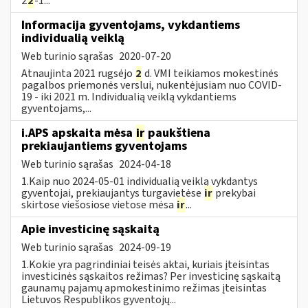
2
2
-1...
Informacija gyventojams, vykdantiems
individualią veiklą
Web turinio sąrašas
2020-07-20
Atnaujinta 2021 rugsėjo
2
d. VMI teikiamos mokestinės
pagalbos priemonės verslui, nukentėjusiam nuo COVID-
19 - iki 2021 m. Individualią veiklą vykdantiems
gyventojams,...
i.APS apskaita mėsa
ir
paukštiena
prekiaujantiems gyventojams
Web turinio sąrašas
2024-04-18
1.Kaip nuo 2024-05-01 individualią veiklą vykdantys
gyventojai, prekiaujantys turgavietėse
ir
prekybai
skirtose viešosiose vietose mėsa
ir
...
Apie investicinę sąskaitą
Web turinio sąrašas
2024-09-19
1.Kokie yra pagrindiniai teisės aktai, kuriais įteisintas
investicinės sąskaitos režimas? Per investicinę sąskaitą
gaunamų pajamų apmokestinimo režimas įteisintas
Lietuvos Respublikos gyventojų...