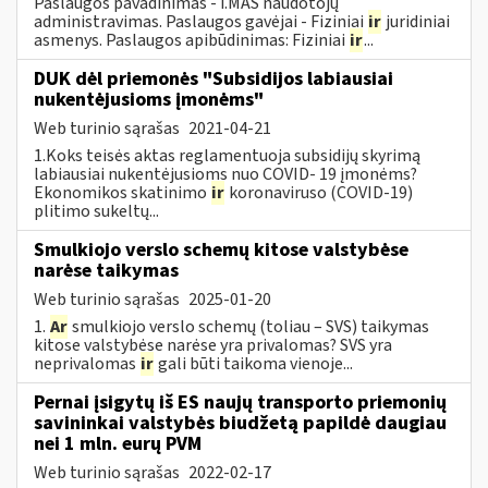
Paslaugos pavadinimas - i.MAS naudotojų
administravimas. Paslaugos gavėjai - Fiziniai
ir
juridiniai
asmenys. Paslaugos apibūdinimas: Fiziniai
ir
...
DUK dėl priemonės "Subsidijos labiausiai
nukentėjusioms įmonėms"
Web turinio sąrašas
2021-04-21
1.Koks teisės aktas reglamentuoja subsidijų skyrimą
labiausiai nukentėjusioms nuo COVID- 19 įmonėms?
Ekonomikos skatinimo
ir
koronaviruso (COVID-19)
plitimo sukeltų...
Smulkiojo verslo schemų kitose valstybėse
narėse taikymas
Web turinio sąrašas
2025-01-20
1.
Ar
smulkiojo verslo schemų (toliau – SVS) taikymas
kitose valstybėse narėse yra privalomas? SVS yra
neprivalomas
ir
gali būti taikoma vienoje...
Pernai įsigytų iš ES naujų transporto priemonių
savininkai valstybės biudžetą papildė daugiau
nei 1 mln. eurų PVM
Web turinio sąrašas
2022-02-17