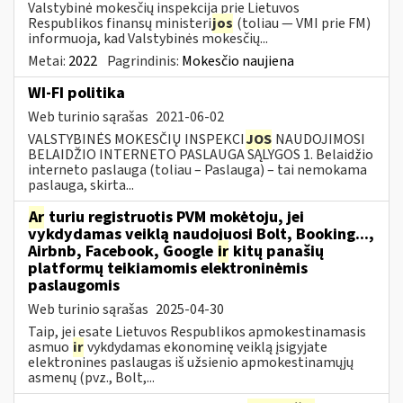
Valstybinė mokesčių inspekcija prie Lietuvos
Respublikos finansų ministeri
jos
(toliau ― VMI prie FM)
informuoja, kad Valstybinės mokesčių...
Metai:
2022
Pagrindinis:
Mokesčio naujiena
WI-FI politika
Web turinio sąrašas
2021-06-02
VALSTYBINĖS MOKESČIŲ INSPEKCI
JOS
NAUDOJIMOSI
BELAIDŽIO INTERNETO PASLAUGA SĄLYGOS 1. Belaidžio
interneto paslauga (toliau – Paslauga) – tai nemokama
paslauga, skirta...
Ar
turiu registruotis PVM mokėtoju, jei
vykdydamas veiklą naudojuosi Bolt, Booking...,
Airbnb, Facebook, Google
ir
kitų panašių
platformų teikiamomis elektroninėmis
paslaugomis
Web turinio sąrašas
2025-04-30
Taip, jei esate Lietuvos Respublikos apmokestinamasis
asmuo
ir
vykdydamas ekonominę veiklą įsigyjate
elektronines paslaugas iš užsienio apmokestinamųjų
asmenų (pvz., Bolt,...