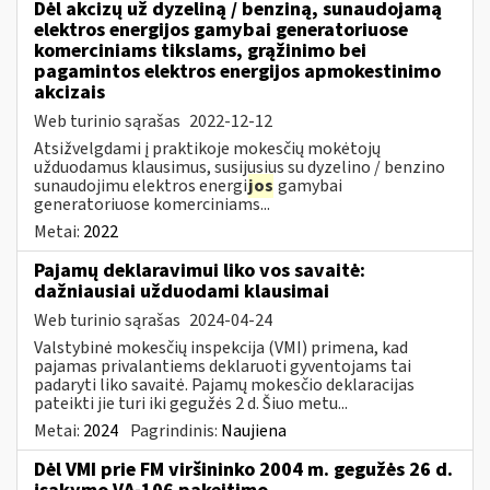
Dėl akcizų už dyzeliną / benziną, sunaudojamą
elektros energijos gamybai generatoriuose
komerciniams tikslams, grąžinimo bei
pagamintos elektros energijos apmokestinimo
akcizais
Web turinio sąrašas
2022-12-12
Atsižvelgdami į praktikoje mokesčių mokėtojų
užduodamus klausimus, susijusius su dyzelino / benzino
sunaudojimu elektros energi
jos
gamybai
generatoriuose komerciniams...
Metai:
2022
Pajamų deklaravimui liko vos savaitė:
dažniausiai užduodami klausimai
Web turinio sąrašas
2024-04-24
Valstybinė mokesčių inspekcija (VMI) primena, kad
pajamas privalantiems deklaruoti gyventojams tai
padaryti liko savaitė. Pajamų mokesčio deklaracijas
pateikti jie turi iki gegužės 2 d. Šiuo metu...
Metai:
2024
Pagrindinis:
Naujiena
Dėl VMI prie FM viršininko 2004 m. gegužės 26 d.