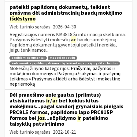
pateikti papildomų dokumentų, teikiant
prašymą dėl administracinių baudų mokėjimo
išdėstymo
Web turinio sąrašas
2026-04-30
Registracijos numeris KM3818 Ši informacija skelbiama:
Prašymas išdėstyti mokesčių
ar
baudų sumokėjimą
Papildomų dokumentų gyventojui pateikti nereikia,
jeigu tenkinamos...
papildomi dokumentai
mps dėl an baudų
kada nereikia papildomų dokumentų teikiant mps prašymą dėl an baudos
Mokesčių žinyno kategorijos:
Prašymai, pažymos ir
mokėjimo duomenys » Pažymų užsakymas ir prašymų
teikimas » Prašymas atidėti arba išdėstyti mokestinę
nepriemoką
Dėl pranešimo apie gautus (priimtus)
atsiskaitymus
ir
/
ar
bet kokius kitus
mokėjimus...pagal sandorį grynaisiais pinigais
PRC915 formos, papildomo lapo PRC915P
formos bei
jos
...užpildymo
ir
pateikimo
taisyklių patvirtinimo
Web turinio sąrašas
2022-10-21