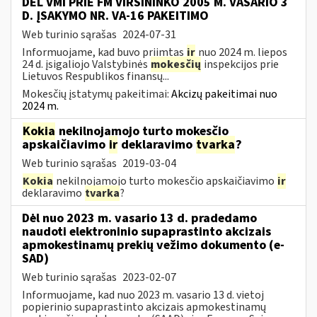
DĖL VMI PRIE FM VIRŠININKO 2005 M. VASARIO 3
D. ĮSAKYMO NR. VA-16 PAKEITIMO
Web turinio sąrašas
2024-07-31
Informuojame, kad buvo priimtas
ir
nuo 2024 m. liepos
24 d. įsigaliojo Valstybinės
mokesčių
inspekcijos prie
Lietuvos Respublikos finansų...
Mokesčių įstatymų pakeitimai:
Akcizų pakeitimai nuo
2024 m.
Kokia
nekilnojamojo turto mokesčio
apskaičiavimo
ir
deklaravimo
tvarka
?
Web turinio sąrašas
2019-03-04
Kokia
nekilnojamojo turto mokesčio apskaičiavimo
ir
deklaravimo
tvarka
?
Dėl nuo 2023 m. vasario 13 d. pradedamo
naudoti elektroninio supaprastinto akcizais
apmokestinamų prekių vežimo dokumento (e-
SAD)
Web turinio sąrašas
2023-02-07
Informuojame, kad nuo 2023 m. vasario 13 d. vietoj
popierinio supaprastinto akcizais apmokestinamų