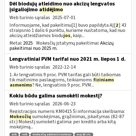
Dėl biodujų atleidimo nuo akcizų lengvatos
įsigaliojimo
atidėjimo
Web turinio sąrašas
2025-07-01
Informuojame, kad pakeitimu[1] buvo papildyta AĮ[
2
] 43
straipsnio 1 dalis 6 punktu, kuriame nustatoma, kad nuo
akcizų atleidžiamos biodu
jos
, kaip...
Metai:
2025
Mokesčių įstatymų pakeitimai:
Akcizų
pakeitimai nuo 2025 m.
Lengvatiniai PVM tarifai nuo 2021 m. liepos 1 d.
Web turinio sąrašas
2022-12-14
1. Ar lengvatinis 9 proc. PVM tarifas gali būti taikomas
tik maitinimo paslaugoms, teikiamoms
fiziniams
asmenims
? Ne, lengvatinis 9 proc. PVM...
Kokiu būdu galima sumokėti mokestį?
Web turinio sąrašas
2026-06-23
Registracijos numeris KM0415 Ši informacija skelbiama:
Mokesčių
sumokėjimas, grąžinimas, įskaitymas (82-87
str.) Mokestį sumokėti galima: per kredito arba kitą
mokėjimą...
ank
roik
mokesčių administravimas
maį 83 str.