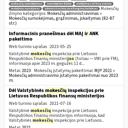
mokesčių sumokėjimas
sumokėjimo būdai
mokėjimas už kitą asmenį
Mokesčių
mokėjimo nurodymas
administracinių nusižengimų kodeksas
žinyno kategorijos:
Mokesčių administravimas »
Mokesčių sumokėjimas, grąžinimas, įskaitymas (82-87
str.)
Informacinis pranešimas dėl MAĮ
ir
ANK
pakeitimo
Web turinio sąrašas
2023-05-25
Valstybinė
mokesčių
inspekcija prie Lietuvos
Respublikos finansų ministeri
jos
(toliau — VMI prie FM),
informuoja apie 2023 m. gegužės 11 d....
Metai:
2023
Mokesčių įstatymų pakeitimai:
MĮP 2021 »
Mokesčių administravimo įstatymo pakeitimai nuo 2023
m.
Dėl Valstybinės
mokesčių
inspekcijos prie
Lietuvos Respublikos finansų ministerijos
Web turinio sąrašas
2021-07-16
Valstybinė
mokesčių
inspekcija prie Lietuvos
Respublikos finansų ministerijos informuoja, kad
Valstybinės
mokesčių
inspekcijos prie Lietuvos...
Metai:
2021