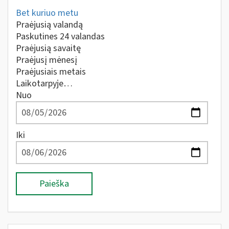
Bet kuriuo metu
Praėjusią valandą
Paskutines 24 valandas
Praėjusią savaitę
Praėjusį mėnesį
Praėjusiais metais
Laikotarpyje…
Nuo
Iki
Paieška