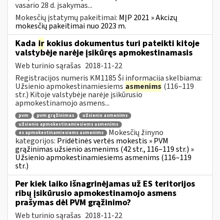
vasario 28 d. įsakymas...
Mokesčių įstatymų pakeitimai:
MĮP 2021 » Akcizų
mokesčių pakeitimai nuo 2023 m.
Kada
ir
kokius dokumentus turi pateikti kitoje
valstybėje narėje įsikūręs apmokestinamasis
Web turinio sąrašas
2018-11-22
Registracijos numeris KM1185 Ši informacija skelbiama:
Užsienio apmokestinamiesiems
asmenims
(116–119
str.) Kitoje valstybėje narėje įsikūrusio
apmokestinamojo asmens...
pvm
pvm grąžinimas
užsienio asmenims
užsienio apmokestinamiesiems asmenims
Mokesčių žinyno
es apmokestinamiesiems asmenims
kategorijos:
Pridėtinės vertės mokestis » PVM
grąžinimas užsienio asmenims (42 str., 116–119 str.) »
Užsienio apmokestinamiesiems asmenims (116–119
str.)
Per kiek laiko išnagrinėjamas už ES teritorijos
ribų įsikūrusio apmokestinamojo asmens
prašymas dėl PVM grąžinimo?
Web turinio sąrašas
2018-11-22