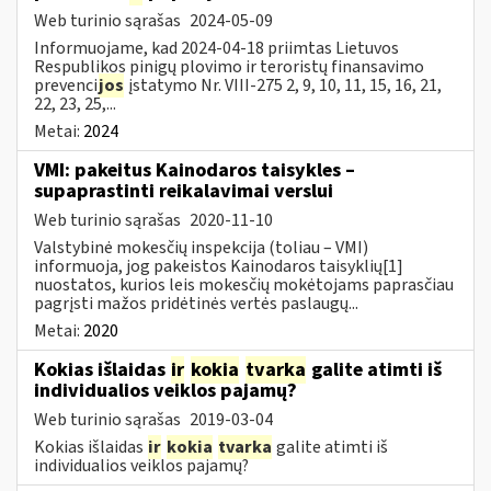
Web turinio sąrašas
2024-05-09
Informuojame, kad 2024-04-18 priimtas Lietuvos
Respublikos pinigų plovimo ir teroristų finansavimo
prevenci
jos
įstatymo Nr. VIII-275 2, 9, 10, 11, 15, 16, 21,
22, 23, 25,...
Metai:
2024
VMI: pakeitus Kainodaros taisykles –
supaprastinti reikalavimai verslui
Web turinio sąrašas
2020-11-10
Valstybinė mokesčių inspekcija (toliau – VMI)
informuoja, jog pakeistos Kainodaros taisyklių[1]
nuostatos, kurios leis mokesčių mokėtojams paprasčiau
pagrįsti mažos pridėtinės vertės paslaugų...
Metai:
2020
Kokias išlaidas
ir
kokia
tvarka
galite atimti iš
individualios veiklos pajamų?
Web turinio sąrašas
2019-03-04
Kokias išlaidas
ir
kokia
tvarka
galite atimti iš
individualios veiklos pajamų?