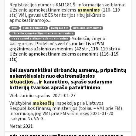
Registracijos numeris KM1181 Ši informacija skelbiama:
Užsienio apmokestinamiesiems
asmenims
(116–119
str.) VMI, gavusi už ES teritorijos ribų įsikūrusio
apmokestinamojo...
pvm
pvm grąžinimas
pvmį 119 str
užsienio asmenims
užsienio apmokestinamiesiems asmenims
Mokesčių žinyno
ne es apmokestinamiesiems asmenims
kategorijos:
Pridėtinės vertės mokestis » PVM
grąžinimas užsienio asmenims (42 str., 116–119 str.) »
Užsienio apmokestinamiesiems asmenims (116–119
str.)
Dėl savarankiškai dirbančių asmenų, pripažintų
nukentėjusiais nuo ekstremaliosios
situacijos
...
ir
karantino, sąrašo sudarymo
kriterijų tvarkos aprašo patvirtinimo
Web turinio sąrašas
2021-01-27
Valstybinė
mokesčių
inspekcija prie Lietuvos
Respublikos finansų ministerijos (toliau – VMI prie FM)
informuoja, jog VMI prie FM viršininkės 2021-01-20
įsakymu Nr. VA-3...
Metai:
2021