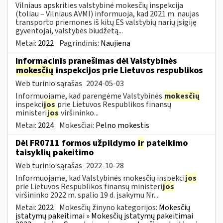
Vilniaus apskrities valstybinė mokesčių inspekcija
(toliau – Vilniaus AVMI) informuoja, kad 2021 m. naujas
transporto priemones iš kitų ES valstybių narių įsigiję
gyventojai, valstybės biudžetą...
Metai:
2022
Pagrindinis:
Naujiena
Informacinis pranešimas dėl Valstybinės
mokesčių
inspekcijos prie Lietuvos respublikos
Web turinio sąrašas
2024-05-03
Informuojame, kad parengėme Valstybinės
mokesčių
inspekci
jos
prie Lietuvos Respublikos finansų
ministeri
jos
viršininko...
Metai:
2024
Mokesčiai:
Pelno mokestis
Dėl FR0711 formos užpildymo
ir
pateikimo
taisyklių pakeitimo
Web turinio sąrašas
2022-10-28
Informuojame, kad Valstybinės mokesčių inspekci
jos
prie Lietuvos Respublikos finansų ministeri
jos
viršininko 2022 m. spalio 19 d. įsakymu Nr....
Metai:
2022
Mokesčių žinyno kategorijos:
Mokesčių
įstatymų pakeitimai » Mokesčių įstatymų pakeitimai