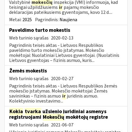
Valstybinė
mokesčių
inspekcija (VMI) informuoja, kad
teisingai užpildžiusiems
ir
pajamų mokesčio
deklaracijas pateikusiems gyventojams, kovo 12 d....
Metai:
2025
Pagrindinis:
Naujiena
Paveldimo turto mokestis
Web turinio sąrašas
2020-02-13
Pagrindinis teisės aktas - Lietuvos Respublikos
paveldimo turto mokesčio įstatymas. Mokesčio
mokėtojai: Nuolatiniai Lietuvos gyventojai. (Nuolatinis
Lietuvos gyventojas – fizinis asmuo, kuris...
Žemės mokestis
Web turinio sąrašas
2020-02-27
Pagrindinis teisės aktas - Lietuvos Respublikos žemės
mokesčio įstatymas. Mokesčio mokėtojai: Žemės
savininkas – fizinis asmuo
ir
juridinis asmuo.
Kolektyvinio investavimo...
Kokia
tvarka
užsienio juridiniai asmenys
registruojami
Mokesčių
mokėtojų registre
Web turinio sąrašas
2021-06-07