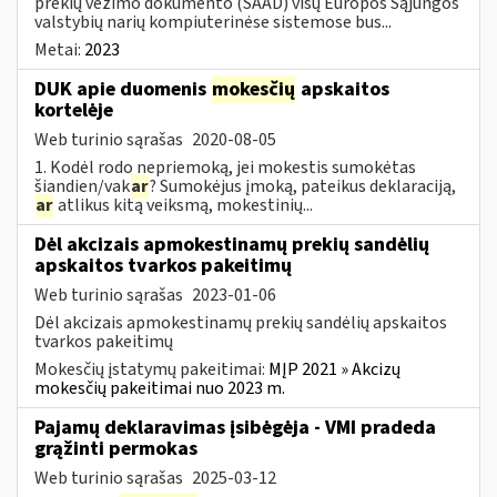
prekių vežimo dokumento (SAAD) visų Europos Sąjungos
valstybių narių kompiuterinėse sistemose bus...
Metai:
2023
DUK apie duomenis
mokesčių
apskaitos
kortelėje
Web turinio sąrašas
2020-08-05
1. Kodėl rodo nepriemoką, jei mokestis sumokėtas
šiandien/vak
ar
? Sumokėjus įmoką, pateikus deklaraciją,
ar
atlikus kitą veiksmą, mokestinių...
Dėl akcizais apmokestinamų prekių sandėlių
apskaitos tvarkos pakeitimų
Web turinio sąrašas
2023-01-06
Dėl akcizais apmokestinamų prekių sandėlių apskaitos
tvarkos pakeitimų
Mokesčių įstatymų pakeitimai:
MĮP 2021 » Akcizų
mokesčių pakeitimai nuo 2023 m.
Pajamų deklaravimas įsibėgėja - VMI pradeda
grąžinti permokas
Web turinio sąrašas
2025-03-12