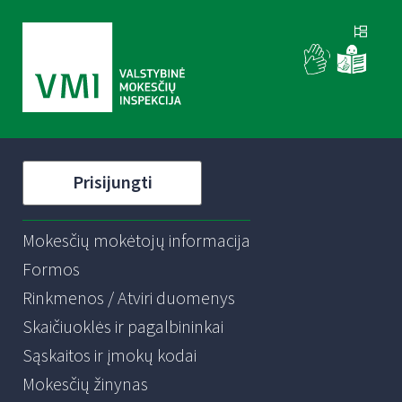
Prisijungti
Mokesčių mokėtojų informacija
Formos
Rinkmenos / Atviri duomenys
Skaičiuoklės ir pagalbininkai
Sąskaitos ir įmokų kodai
Mokesčių žinynas