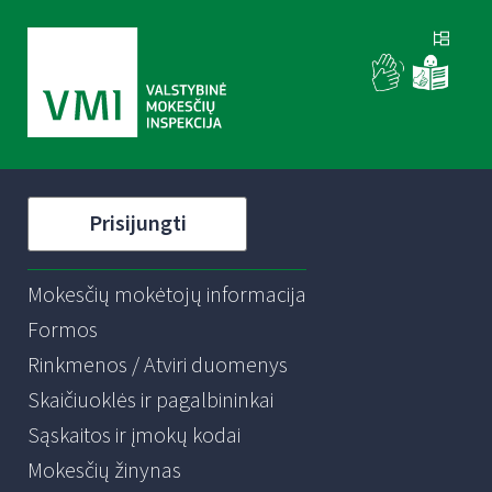
Prisijungti
Mokesčių mokėtojų informacija
Formos
Rinkmenos / Atviri duomenys
Skaičiuoklės ir pagalbininkai
Sąskaitos ir įmokų kodai
Mokesčių žinynas