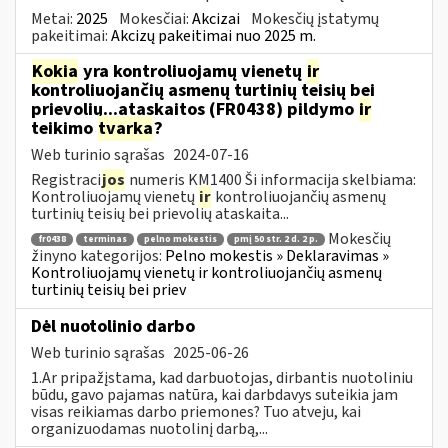
Metai:
2025
Mokesčiai:
Akcizai
Mokesčių įstatymų
pakeitimai:
Akcizų pakeitimai nuo 2025 m.
Kokia
yra kontroliuojamų vienetų
ir
kontroliuojančių asmenų turtinių teisių bei
prievolių...ataskaitos (FR0438) pildymo
ir
teikimo
tvarka
?
Web turinio sąrašas
2024-07-16
Registraci
jos
numeris KM1400 Ši informacija skelbiama:
Kontroliuojamų vienetų
ir
kontroliuojančių asmenų
turtinių teisių bei prievolių ataskaita...
Mokesčių
fr0438
terminas
pelno mokestis
pmį 50 str. 2 d. 2 p.
žinyno kategorijos:
Pelno mokestis » Deklaravimas »
Kontroliuojamų vienetų ir kontroliuojančių asmenų
turtinių teisių bei priev
Dėl nuotolinio darbo
Web turinio sąrašas
2025-06-26
1.Ar pripažįstama, kad darbuotojas, dirbantis nuotoliniu
būdu, gavo pajamas natūra, kai darbdavys suteikia jam
visas reikiamas darbo priemones? Tuo atveju, kai
organizuodamas nuotolinį darbą,...