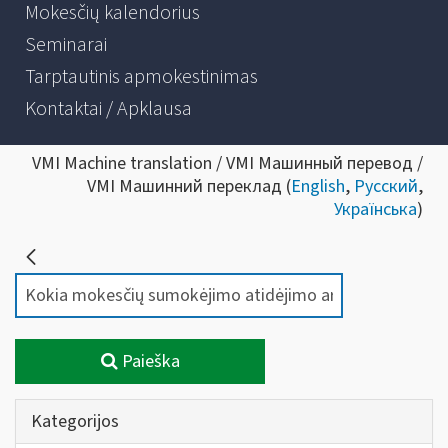
Mokesčių kalendorius
Seminarai
Tarptautinis apmokestinimas
Kontaktai / Apklausa
VMI Machine translation / VMI Машинный перевод /
VMI Машинний переклад (
English
,
Русский
,
Українська
)
Paieška
Kategorijos