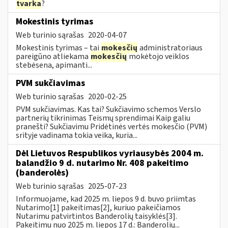
tvarka
?
Mokestinis tyrimas
Web turinio sąrašas
2020-04-07
Mokestinis tyrimas – tai
mokesčių
administratoriaus
pareigūno atliekama
mokesčių
mokėtojo veiklos
stebėsena, apimanti...
PVM sukčiavimas
Web turinio sąrašas
2020-02-25
PVM sukčiavimas. Kas tai? Sukčiavimo schemos Verslo
partnerių tikrinimas Teismų sprendimai Kaip galiu
pranešti? Sukčiavimu Pridėtinės vertės mokesčio (PVM)
srityje vadinama tokia veika, kuria...
Dėl Lietuvos Respublikos vyriausybės 2004 m.
balandžio 9 d. nutarimo Nr. 408 pakeitimo
(banderolės)
Web turinio sąrašas
2025-07-23
Informuojame, kad 2025 m. liepos 9 d. buvo priimtas
Nutarimo[1] pakeitimas[2], kuriuo pakeičiamos
Nutarimu patvirtintos Banderolių taisyklės[3].
Pakeitimu nuo 2025 m. liepos 17 d.: Banderolių...