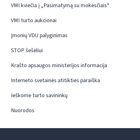
VMI kviečia į „Pasimatymą su mokesčiais“
VMI turto aukcionai
Įmonių VDU palyginimas
STOP šešėliui
Krašto apsaugos ministerijos informacija
Interneto svetainės atitikties paraiška
Ieškome turto savininkų
Nuorodos