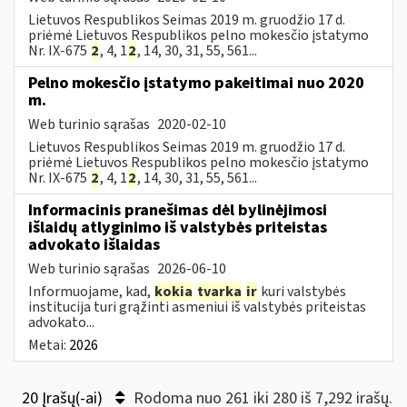
Lietuvos Respublikos Seimas 2019 m. gruodžio 17 d.
priėmė Lietuvos Respublikos pelno mokesčio įstatymo
Nr. IX-675
2
, 4, 1
2
, 14, 30, 31, 55, 561...
Pelno mokesčio įstatymo pakeitimai nuo 2020
m.
Web turinio sąrašas
2020-02-10
Lietuvos Respublikos Seimas 2019 m. gruodžio 17 d.
priėmė Lietuvos Respublikos pelno mokesčio įstatymo
Nr. IX-675
2
, 4, 1
2
, 14, 30, 31, 55, 561...
Informacinis pranešimas dėl bylinėjimosi
išlaidų atlyginimo iš valstybės priteistas
advokato išlaidas
Web turinio sąrašas
2026-06-10
Informuojame, kad,
kokia
tvarka
ir
kuri valstybės
institucija turi grąžinti asmeniui iš valstybės priteistas
advokato...
Metai:
2026
20 Įrašų(-ai)
Rodoma nuo 261 iki 280 iš 7,292 irašų.