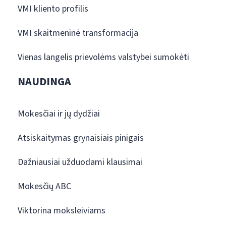
VMI kliento profilis
VMI skaitmeninė transformacija
Vienas langelis prievolėms valstybei sumokėti
NAUDINGA
Mokesčiai ir jų dydžiai
Atsiskaitymas grynaisiais pinigais
Dažniausiai užduodami klausimai
Mokesčių ABC
Viktorina moksleiviams