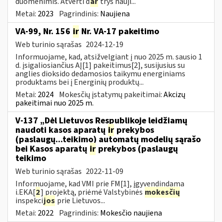
duomenimis. Atverti d
ar
trys nauji...
Metai:
2023
Pagrindinis:
Naujiena
VA-99, Nr. 156
ir
Nr. VA-17 pakeitimo
Web turinio sąrašas
2024-12-19
Informuojame, kad, atsižvelgiant į nuo 2025 m. sausio 1
d. įsigaliosiančius AĮ[1] pakeitimus[2], susijusius su
anglies dioksido dedamosios taikymu energiniams
produktams bei į Energinių produktų...
Metai:
2024
Mokesčių įstatymų pakeitimai:
Akcizų
pakeitimai nuo 2025 m.
V-137 „Dėl Lietuvos Respublikoje leidžiamų
naudoti kasos aparatų
ir
prekybos
(paslaugų...teikimo) automatų modelių sąrašo
bei Kasos aparatų
ir
prekybos (paslaugų
teikimo
Web turinio sąrašas
2022-11-09
Informuojame, kad VMI prie FM[1], įgyvendindama
i.EKA[
2
] projektą, priėmė Valstybinės
mokesčių
inspekci
jos
prie Lietuvos...
Metai:
2022
Pagrindinis:
Mokesčio naujiena