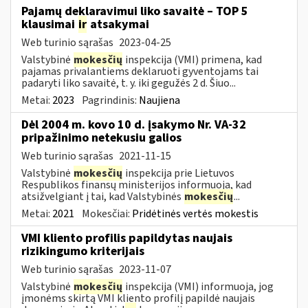
Pajamų deklaravimui liko savaitė – TOP 5
klausimai
ir
atsakymai
Web turinio sąrašas
2023-04-25
Valstybinė
mokesčių
inspekcija (VMI) primena, kad
pajamas privalantiems deklaruoti gyventojams tai
padaryti liko savaitė, t. y. iki gegužės 2 d. Šiuo...
Metai:
2023
Pagrindinis:
Naujiena
Dėl 2004 m. kovo 10 d. įsakymo Nr. VA-32
pripažinimo netekusiu galios
Web turinio sąrašas
2021-11-15
Valstybinė
mokesčių
inspekcija prie Lietuvos
Respublikos finansų ministerijos informuoja, kad
atsižvelgiant į tai, kad Valstybinės
mokesčių
...
Metai:
2021
Mokesčiai:
Pridėtinės vertės mokestis
VMI kliento profilis papildytas naujais
rizikingumo kriterijais
Web turinio sąrašas
2023-11-07
Valstybinė
mokesčių
inspekcija (VMI) informuoja, jog
įmonėms skirtą VMI kliento profilį papildė naujais