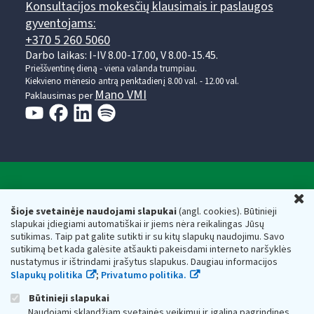
Konsultacijos mokesčių klausimais ir paslaugos
gyventojams:
+370 5 260 5060
Darbo laikas: I-IV 8.00-17.00, V 8.00-15.45.
Prieššventinę dieną - viena valanda trumpiau.
Kiekvieno mėnesio antrą penktadienį 8.00 val. - 12.00 val.
Mano VMI
Paklausimas per
Valstybinė mokesčių inspekcija prie Lietuvos
U
Respublikos finansų ministerijos
Šioje svetainėje naudojami slapukai
(angl. cookies). Būtinieji
slapukai įdiegiami automatiškai ir jiems nėra reikalingas Jūsų
Biudžetinė įstaiga. Juridinio asmens kodas — 188659752,
sutikimas. Taip pat galite sutikti ir su kitų slapukų naudojimu. Savo
adresas: Vasario 16-osios g. 14, 01107 Vilnius, Lietuva, el.paštas:
sutikimą bet kada galėsite atšaukti pakeisdami interneto naršyklės
vmi@vmi.lt
, E. pristatymo dėžutės adresas 188659752
nustatymus ir ištrindami įrašytus slapukus. Daugiau informacijos
Duomenys apie Valstybinę mokesčių inspekciją prie Lietuvos
Slapukų politika
;
Privatumo politika.
Respublikos finansų ministerijos kaupiami ir saugomi Juridinių
asmenų registre
Būtinieji slapukai
Naudojami sklandžiam svetainės veikimui ir įgalina pagrindines