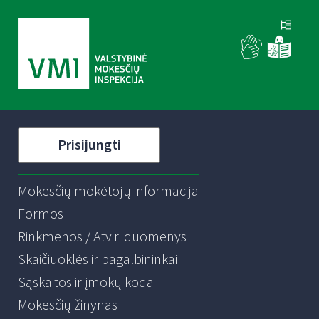
Prisijungti
Mokesčių mokėtojų informacija
Formos
Rinkmenos / Atviri duomenys
Skaičiuoklės ir pagalbininkai
Sąskaitos ir įmokų kodai
Mokesčių žinynas