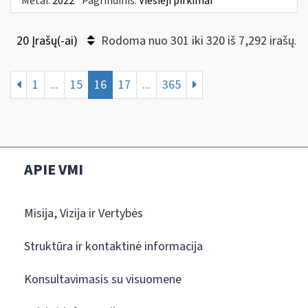
Metai:
2022
Pagrindinis:
Viešieji pirkimai
20 Įrašų(-ai)
Rodoma nuo 301 iki 320 iš 7,292 irašų.
1
...
15
16
17
...
365
APIE VMI
Misija, Vizija ir Vertybės
Struktūra ir kontaktinė informacija
Konsultavimasis su visuomene