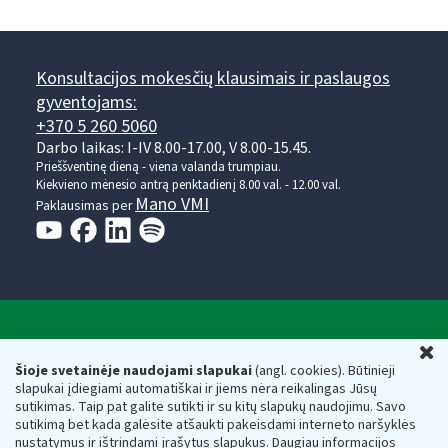
Konsultacijos mokesčių klausimais ir paslaugos
gyventojams:
+370 5 260 5060
Darbo laikas: I-IV 8.00-17.00, V 8.00-15.45.
Prieššventinę dieną - viena valanda trumpiau.
Kiekvieno mėnesio antrą penktadienį 8.00 val. - 12.00 val.
Mano VMI
Paklausimas per
Valstybinė mokesčių inspekcija prie Lietuvos
U
Respublikos finansų ministerijos
Šioje svetainėje naudojami slapukai
(angl. cookies). Būtinieji
slapukai įdiegiami automatiškai ir jiems nėra reikalingas Jūsų
Biudžetinė įstaiga. Juridinio asmens kodas — 188659752,
sutikimas. Taip pat galite sutikti ir su kitų slapukų naudojimu. Savo
adresas: Vasario 16-osios g. 14, 01107 Vilnius, Lietuva, el.paštas:
sutikimą bet kada galėsite atšaukti pakeisdami interneto naršyklės
vmi@vmi.lt
, E. pristatymo dėžutės adresas 188659752
nustatymus ir ištrindami įrašytus slapukus. Daugiau informacijos