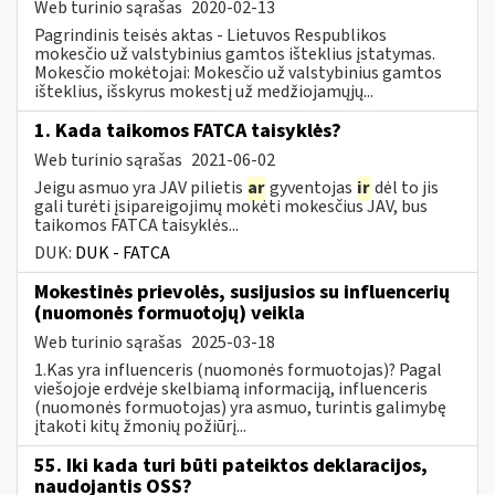
Web turinio sąrašas
2020-02-13
Pagrindinis teisės aktas - Lietuvos Respublikos
mokesčio už valstybinius gamtos išteklius įstatymas.
Mokesčio mokėtojai: Mokesčio už valstybinius gamtos
išteklius, išskyrus mokestį už medžiojamųjų...
1. Kada taikomos FATCA taisyklės?
Web turinio sąrašas
2021-06-02
Jeigu asmuo yra JAV pilietis
ar
gyventojas
ir
dėl to jis
gali turėti įsipareigojimų mokėti mokesčius JAV, bus
taikomos FATCA taisyklės...
DUK:
DUK - FATCA
Mokestinės prievolės, susijusios su influencerių
(nuomonės formuotojų) veikla
Web turinio sąrašas
2025-03-18
1.Kas yra influenceris (nuomonės formuotojas)? Pagal
viešojoje erdvėje skelbiamą informaciją, influenceris
(nuomonės formuotojas) yra asmuo, turintis galimybę
įtakoti kitų žmonių požiūrį...
55. Iki kada turi būti pateiktos deklaracijos,
naudojantis OSS?