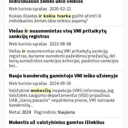
individualios žemės ūkio veiklos
Web turinio sąrašas
2020-02-21
Kokias išlaidas
ir
kokia
tvarka
galite atimti iš
individualios žemės ūkio veiklos pajamų?
Viešas
ir
nuasmenintas visų VMI pritaikytų
sankcijų registras
Web turinio sąrašas
2023-08-08
Viešas
ir
nuasmenintas visų VMI pritaikytų sankcijų
registras, kuriame nurodomi pažeidimo/priežasčių, dėl
kurių sumažintos sankcijos kriterijai, paskirtos sankcijos
bei...
Naujo banderolių gamintojo VMI ieško užsienyje
Web turinio sąrašas
2024-09-30
Valstybinė
mokesčių
inspekcija (VMI) informuoja, jog
Valstybės saugumo departamentui (VSD) pripažinus
UAB „Garsų pasaulis“ nepatikima įmone, VMI nutraukė
banderolių...
Metai:
2024
Pagrindinis:
Naujiena
Mokestis už valstybinius gamtos išteklius