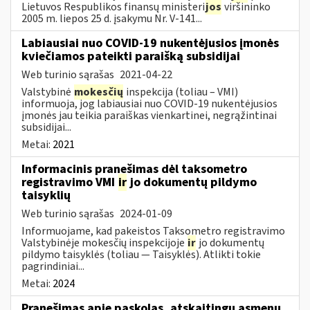
Lietuvos Respublikos finansų ministeri
jos
viršininko
2005 m. liepos 25 d. įsakymu Nr. V-141...
Labiausiai nuo COVID-19 nukentėjusios įmonės
kviečiamos pateikti paraišką subsidijai
Web turinio sąrašas
2021-04-22
Valstybinė
mokesčių
inspekcija (toliau – VMI)
informuoja, jog labiausiai nuo COVID-19 nukentėjusios
įmonės jau teikia paraiškas vienkartinei, negrąžintinai
subsidijai...
Metai:
2021
Informacinis pranešimas dėl taksometro
registravimo VMI
ir
jo dokumentų pildymo
taisyklių
Web turinio sąrašas
2024-01-09
Informuojame, kad pakeistos Taksometro registravimo
Valstybinėje mokesčių inspekcijoje
ir
jo dokumentų
pildymo taisyklės (toliau — Taisyklės). Atlikti tokie
pagrindiniai...
Metai:
2024
Pranešimas apie paskolas, atskaitingų asmenų