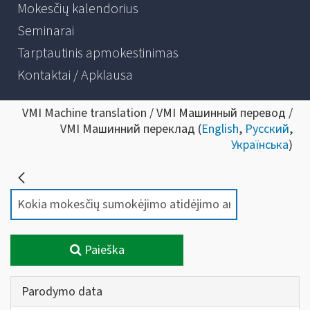
Mokesčių kalendorius
Seminarai
Tarptautinis apmokestinimas
Kontaktai / Apklausa
VMI Machine translation / VMI Машинный перевод /
VMI Машинний переклад (
English
,
Русский
,
Українська
)
Paieška
Parodymo data