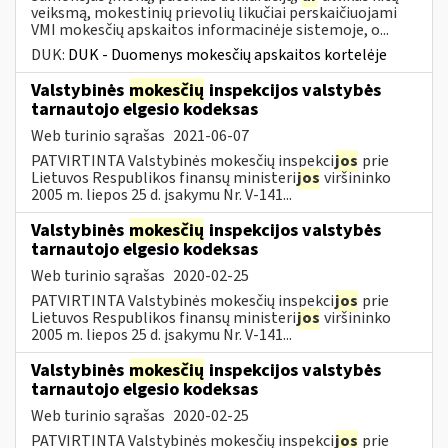
veiksmą, mokestinių prievolių likučiai perskaičiuojami
VMI mokesčių apskaitos informacinėje sistemoje, o...
DUK:
DUK - Duomenys mokesčių apskaitos kortelėje
Valstybinės
mokesčių
inspekcijos valstybės
tarnautojo elgesio kodeksas
Web turinio sąrašas
2021-06-07
PATVIRTINTA Valstybinės mokesčių inspekci
jos
prie
Lietuvos Respublikos finansų ministeri
jos
viršininko
2005 m. liepos 25 d. įsakymu Nr. V-141...
Valstybinės
mokesčių
inspekcijos valstybės
tarnautojo elgesio kodeksas
Web turinio sąrašas
2020-02-25
PATVIRTINTA Valstybinės mokesčių inspekci
jos
prie
Lietuvos Respublikos finansų ministeri
jos
viršininko
2005 m. liepos 25 d. įsakymu Nr. V-141...
Valstybinės
mokesčių
inspekcijos valstybės
tarnautojo elgesio kodeksas
Web turinio sąrašas
2020-02-25
PATVIRTINTA Valstybinės mokesčių inspekci
jos
prie