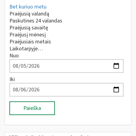
Bet kuriuo metu
Praėjusią valandą
Paskutines 24 valandas
Praėjusią savaitę
Praėjusį mėnesį
Praėjusiais metais
Laikotarpyje…
Nuo
Iki
Paieška