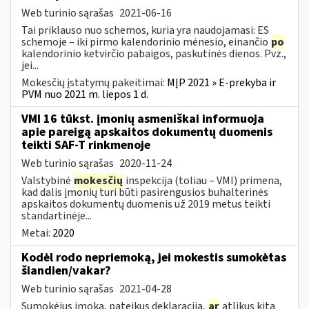
Web turinio sąrašas
2021-06-16
Tai priklauso nuo schemos, kuria yra naudojamasi: ES
schemoje – iki pirmo kalendorinio mėnesio, einančio
po
kalendorinio ketvirčio pabaigos, paskutinės dienos. Pvz.,
jei...
Mokesčių įstatymų pakeitimai:
MĮP 2021 » E-prekyba ir
PVM nuo 2021 m. liepos 1 d.
VMI 16 tūkst. įmonių asmeniškai informuoja
apie pareigą apskaitos dokumentų duomenis
teikti SAF-T rinkmenoje
Web turinio sąrašas
2020-11-24
Valstybinė
mokesčių
inspekcija (toliau – VMI) primena,
kad dalis įmonių turi būti pasirengusios buhalterinės
apskaitos dokumentų duomenis už 2019 metus teikti
standartinėje...
Metai:
2020
Kodėl rodo nepriemoką, jei mokestis sumokėtas
šiandien/vakar?
Web turinio sąrašas
2021-04-28
Sumokėjus įmoką, pateikus deklaraciją,
ar
atlikus kitą