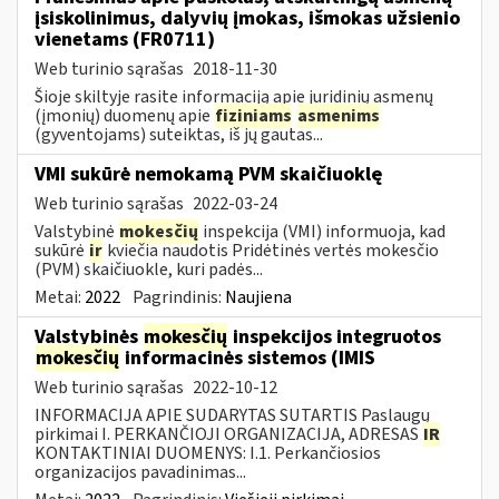
įsiskolinimus, dalyvių įmokas, išmokas užsienio
vienetams (FR0711)
Web turinio sąrašas
2018-11-30
Šioje skiltyje rasite informaciją apie juridinių asmenų
(įmonių) duomenų apie
fiziniams
asmenims
(gyventojams) suteiktas, iš jų gautas...
VMI sukūrė nemokamą PVM skaičiuoklę
Web turinio sąrašas
2022-03-24
Valstybinė
mokesčių
inspekcija (VMI) informuoja, kad
sukūrė
ir
kviečia naudotis Pridėtinės vertės mokesčio
(PVM) skaičiuokle, kuri padės...
Metai:
2022
Pagrindinis:
Naujiena
Valstybinės
mokesčių
inspekcijos integruotos
mokesčių
informacinės sistemos (IMIS
Web turinio sąrašas
2022-10-12
INFORMACIJA APIE SUDARYTAS SUTARTIS Paslaugų
pirkimai I. PERKANČIOJI ORGANIZACIJA, ADRESAS
IR
KONTAKTINIAI DUOMENYS: I.1. Perkančiosios
organizacijos pavadinimas...