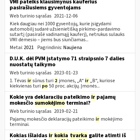
VMI pateiks klausimynus kauferius
pasirašiusiems gyventojams
Web turinio sąrašas
2021-12-06
Kiek daugiau nei 1000 gyventojų, kurie įsigydami
automobilį sudarė užsienietišką pirkimo-pardavimo
sutartį (pasirašė vadinamąjį kauferį), netrukus sulauks
VMI dėmesio – jiems bus siunčiamas...
Metai:
2021
Pagrindinis:
Naujiena
D.U.K. dėl PVM įstatymo 71 straipsnio 7 dalies
nuostatų taikymo
Web turinio sąrašas
2023-01-23
1. Tėvas
ir
sūnus turi
2
įmones, „A“
ir
„B“, kuriose
kiekvienas turi
po
50 proc. akcijų. Įmonės...
Kokie yra deklaracijų pateikimo
ir
pajamų
mokesčio
sumokėjimo
terminai?
Web turinio sąrašas
2019-02-21
Pajamų mokesčio deklaracijų pateikimo
ir
mokėjimo
terminai.
Kokias išlaidas
ir
kokia
tvarka
galite atimti iš