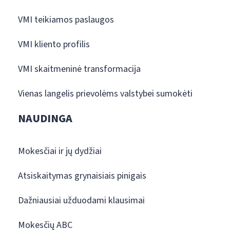
VMI teikiamos paslaugos
VMI kliento profilis
VMI skaitmeninė transformacija
Vienas langelis prievolėms valstybei sumokėti
NAUDINGA
Mokesčiai ir jų dydžiai
Atsiskaitymas grynaisiais pinigais
Dažniausiai užduodami klausimai
Mokesčių ABC