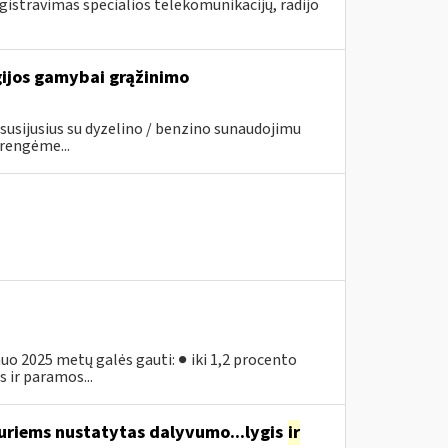
stravimas specialios telekomunikacijų, radijo
gijos gamybai grąžinimo
usijusius su dyzelino / benzino sunaudojimu
rengėme...
o 2025 metų galės gauti: ● iki 1,2 procento
 ir paramos...
uriems nustatytas dalyvumo...lygis
ir