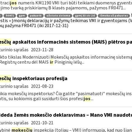
traci
jos
numeris KM1190 VMI turi būti teikiami duomenys gyven
imo tvarką priskiriamų B klasės pajamoms, pažymos FR0471...
ė
fr0471
gpm
pakuotė
užstato sistema
gpmį 33 str 2 d
išmoka už pakuotes
tis » Įmonių deklaracijų ir pažymų teikimas VMI ir gyventojams (
ų pažyma FR0471 (iki 2017-12-31)
sčių
apskaitos informacinės sistemos (MAIS) plėtros pas
urinio sąrašas
2023-11-28
kto tikslas Modernizuoti Mokesčių apskaitos informacinę sistemą (
 Registrų centru dėl MAIS
ir
Piniginių lėšų...
sčių
inspektoriaus profesija
urinio sąrašas
2021-08-23
ikia mokesčių inspektorius? Čia galite "pasimatuoti" mokesčių ins
tis, su kokiomis gali susidurti šios profesi
jos
...
ideda žemės mokesčio deklaravimas – Mano VMI naudoto
urinio sąrašas
2021-10-21
ybinė
mokesčių
inspekcija (toliau – VMI) informuoja, kad nuo šian