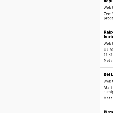
nepi
Web t
Žemė
proce
Kaip
kuri
Web t
Už 20
taika
Metai
Dėl 
Web t
Atsiž
strai
Metai
Pirm