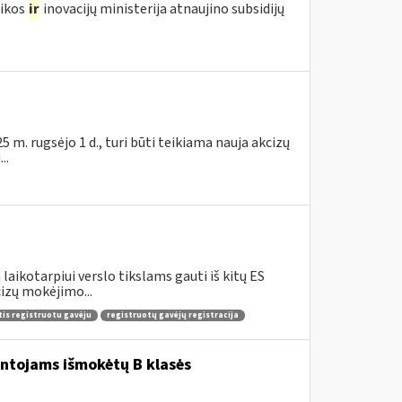
mikos
ir
inovacijų ministerija atnaujino subsidijų
m. rugsėjo 1 d., turi būti teikiama nauja akcizų
..
aikotarpiui verslo tikslams gauti iš kitų ES
izų mokėjimo...
tis registruotu gavėju
registruotų gavėjų registracija
entojams išmokėtų B klasės