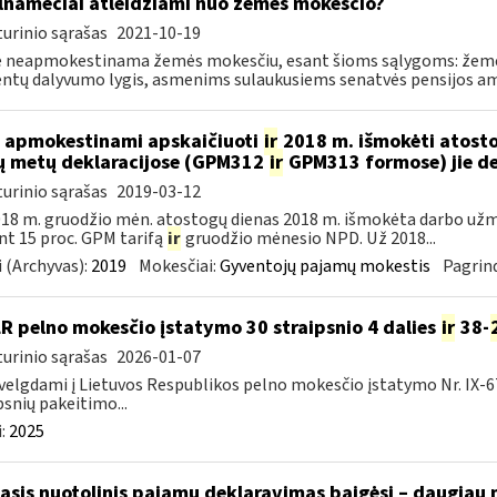
lnamečiai atleidžiami nuo žemės mokesčio?
urinio sąrašas
2021-10-19
 neapmokestinama žemės mokesčiu, esant šioms sąlygoms: žemė 
ntų dalyvumo lygis, asmenims sulaukusiems senatvės pensijos amž
 apmokestinami apskaičiuoti
ir
2018 m. išmokėti atosto
ų metų deklaracijose (GPM312
ir
GPM313 formose) jie d
urinio sąrašas
2019-03-12
18 m. gruodžio mėn. atostogų dienas 2018 m. išmokėta darbo už
nt 15 proc. GPM tarifą
ir
gruodžio mėnesio NPD. Už 2018...
 (Archyvas):
2019
Mokesčiai:
Gyventojų pajamų mokestis
Pagrind
LR pelno mokesčio įstatymo 30 straipsnio 4 dalies
ir
38-
urinio sąrašas
2026-01-07
velgdami į Lietuvos Respublikos pelno mokesčio įstatymo Nr. IX-675 5
psnių pakeitimo...
:
2025
asis nuotolinis pajamų deklaravimas baigėsi – daugiau 