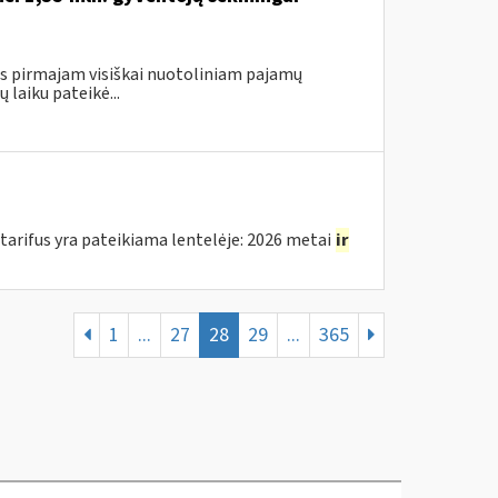
gus pirmajam visiškai nuotoliniam pajamų
laiku pateikė...
arifus yra pateikiama lentelėje: 2026 metai
ir
1
...
27
28
29
...
365