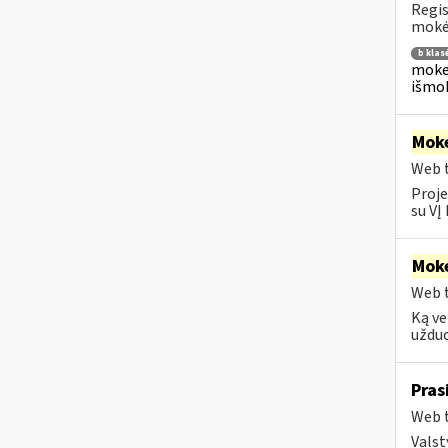
Regis
mokėj
b klas
mokes
išmok
Moke
Web t
Proje
su VĮ
Moke
Web t
Ką ve
užduo
Pras
Web t
Valst