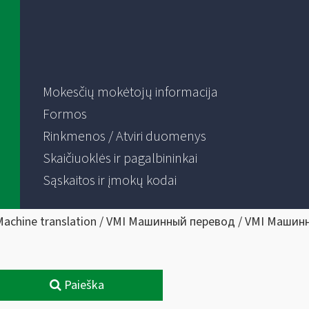
Mokesčių mokėtojų informacija
Formos
Rinkmenos / Atviri duomenys
Skaičiuoklės ir pagalbininkai
Sąskaitos ir įmokų kodai
Machine translation / VMI Машинный перевод / VMI Машин
Paieška