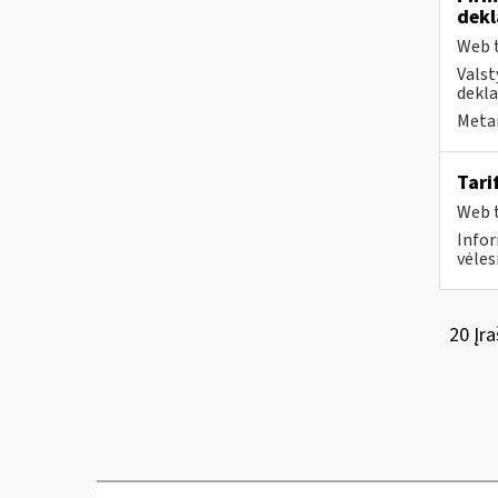
dekl
Web t
Valst
dekla
Metai
Tari
Web t
Infor
vėles
20 Įra