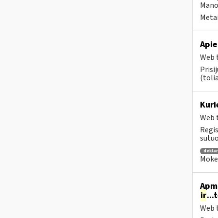
Mano 
Metai
Apie
Web t
Prisi
(tolia
Kuri
Web t
Regis
sutuo
dekla
Mokes
Apmo
ir
...
Web t