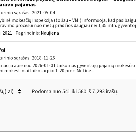
aravo pajamas
urinio sąrašas
2021-05-04
ybinė mokesčių inspekcija (toliau – VMI) informuoja, kad pasibai
ravimo procesui nuo metų pradžios daugiau nei 1,35 mln. gyventojų 
:
2021
Pagrindinis:
Naujiena
fai
urinio sąrašas
2018-11-26
macija apie nuo 2026-01-01 taikomus gyventojų pajamų mokesčio t
ni mokestiniai laikotarpiai 1. 20 proc. Metinė...
šų(-ai)
Rodoma nuo 541 iki 560 iš 7,293 irašų.