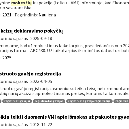
ybinė
mokesčių
inspekcija (toliau – VMI) informuoja, kad Ekono
mo savarankiškai...
:
2021
Pagrindinis:
Naujiena
​​Dėl akcizų deklaravimo pokyčių
urinio sąrašas
2025-09-18
muojame, kad už mokestinius laikotarpius, prasidedančius nuo 2025 
racijos forma – AKC430. Už laikotarpius iki minėtos datos turi būti.
:
2025
struoto gavėjo registracija
urinio sąrašas
2023-04-05
truoto gavėjo registracija asmeniui suteikia teisę neterminuotam l
ybių narių akcizais apmokestinamas prekes, kurioms taikomas akc
registruoti gavėjai
registruotas gavėjas
registruoto gavėjo registracija
registruo
ikia teikti duomenis VMI apie išmokas už pakuotes gyv
urinio sąrašas
2018-11-22