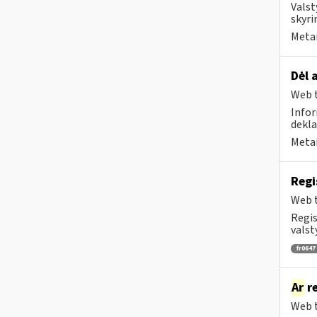
Valst
skyri
Metai
​​​​​
Web t
Infor
dekla
Metai
Regi
Web t
Regis
valst
fr0647
Ar
re
Web t