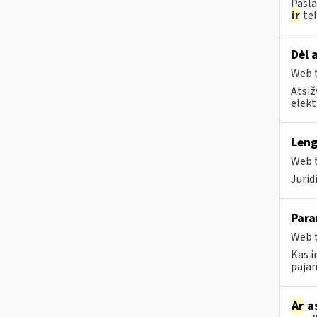
Pasla
ir
tel
Dėl 
Web t
Atsiž
elekt
Leng
Web t
Juri
Para
Web t
Kas i
pajam
Ar
as