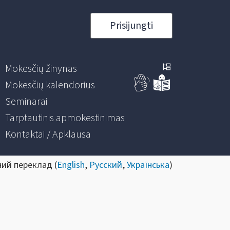
Prisijungti
Mokesčių žinynas
Mokesčių kalendorius
Seminarai
Tarptautinis apmokestinimas
Kontaktai / Apklausa
ний переклад (
English
,
Русский
,
Українська
)