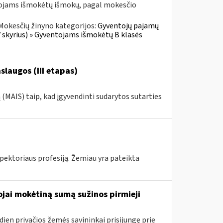
tojams išmokėtų išmokų, pagal mokesčio
Mokesčių žinyno kategorijos:
Gyventojų pajamų
V skyrius) » Gyventojams išmokėtų B klasės
laugos (III etapas)
MAIS) taip, kad įgyvendinti sudarytos sutarties
pektoriaus profesiją. Žemiau yra pateikta
jai mokėtiną sumą sužinos pirmieji
dien privačios žemės savininkai prisijungę prie