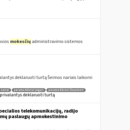
iosios
mokesčių
administravimo sistemos
lantys deklaruoti turtą Šeimos nariais laikomi
 nariai
parama būstui įsigyti
parama būstui išnuomoti
privalantys deklaruoti turtą
ecialios telekomunikacijų, radijo
iamų paslaugų apmokestinimo