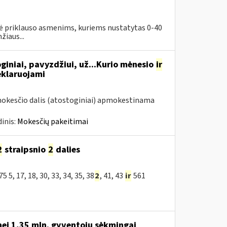
priklauso asmenims, kuriems nustatytas 0-40
iaus...
giniai, pavyzdžiui, už...Kurio mėnesio
ir
eklaruojami
mokesčio dalis (atostoginiai) apmokestinama
inis:
Mokesčių pakeitimai
2
straipsnio
2
dalies
, 17, 18, 30, 33, 34, 35, 38
2
, 41, 43
ir
561
nei 1,35 mln. gyventojų sėkmingai