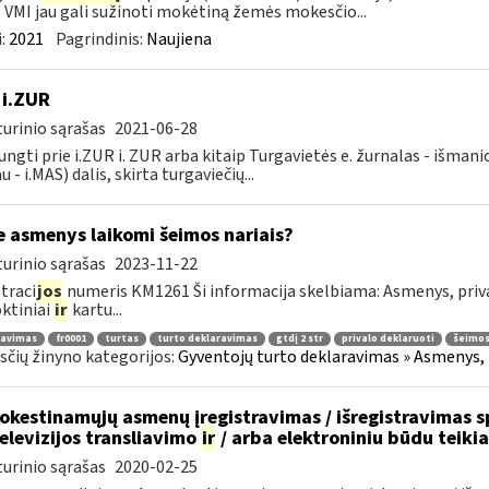
VMI jau gali sužinoti mokėtiną žemės mokesčio...
:
2021
Pagrindinis:
Naujiena
 i.ZUR
urinio sąrašas
2021-06-28
jungti prie i.ZUR i. ZUR arba kitaip Turgavietės e. žurnalas - išman
u - i.MAS) dalis, skirta turgaviečių...
e asmenys laikomi šeimos nariais?
urinio sąrašas
2023-11-22
traci
jos
numeris KM1261 Ši informacija skelbiama: Asmenys, priva
ktiniai
ir
kartu...
ravimas
fr0001
turtas
turto deklaravimas
gtdį 2 str
privalo deklaruoti
šeimos
čių žinyno kategorijos:
Gyventojų turto deklaravimas » Asmenys, 
kestinamųjų asmenų įregistravimas / išregistravimas sp
televizijos transliavimo
ir
/ arba elektroniniu būdu teik
urinio sąrašas
2020-02-25