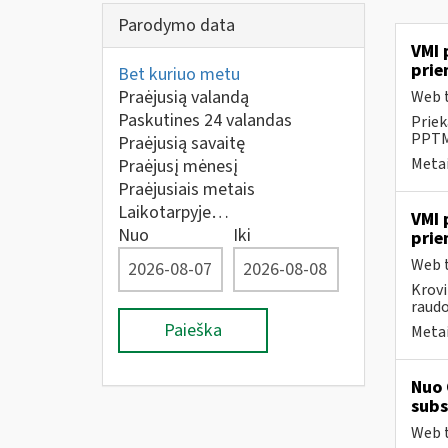
Parodymo data
VMI 
prie
Bet kuriuo metu
Praėjusią valandą
Web t
Paskutines 24 valandas
Priek
PPTME
Praėjusią savaitę
Metai
Praėjusį mėnesį
Praėjusiais metais
Laikotarpyje…
VMI 
Nuo
Iki
prie
Web t
Krovi
raudo
Paieška
Metai
Nuo 
subs
Web t