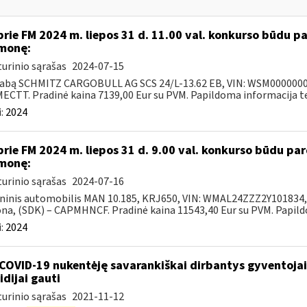
prie FM 2024 m. liepos 31 d. 11.00 val. konkurso būdu 
monę:
urinio sąrašas
2024-07-15
abą SCHMITZ CARGOBULL AG SCS 24/L-13.62 EB, VIN: WSM000000031
CTT. Pradinė kaina 7139,00 Eur su PVM. Papildoma informacija tel.
:
2024
prie FM 2024 m. liepos 31 d. 9.00 val. konkurso būdu p
monę:
urinio sąrašas
2024-07-16
ninis automobilis MAN 10.185, KRJ650, VIN: WMAL24ZZZ2Y101834, 2
na, (SDK) – CAPMHNCF. Pradinė kaina 11543,40 Eur su PVM. Papildo
:
2024
COVID-19 nukentėję savarankiškai dirbantys gyventojai ik
idijai gauti
urinio sąrašas
2021-11-12