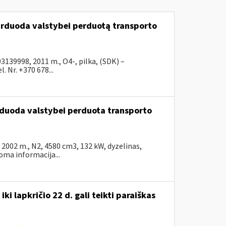
parduoda valstybei perduotą transporto
39998, 2011 m., O4-, pilka, (SDK) –
 Nr. +370 678...
arduoda valstybei perduota transporto
002 m., N2, 4580 cm3, 132 kW, dyzelinas,
ma informacija...
i lapkričio 22 d. gali teikti paraiškas